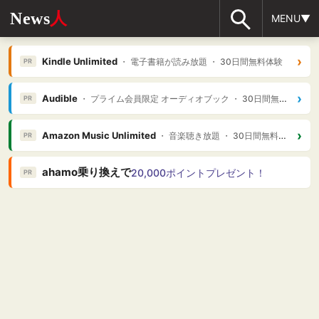
News
人
MENU▼
›
Kindle Unlimited
・ 電子書籍が読み放題 ・ 30日間無料体験
PR
›
Audible
・ プライム会員限定 オーディオブック ・ 30日間無料体験
PR
›
Amazon Music Unlimited
・ 音楽聴き放題 ・ 30日間無料体験
PR
ahamo乗り換えで
20,000ポイントプレゼント！
PR