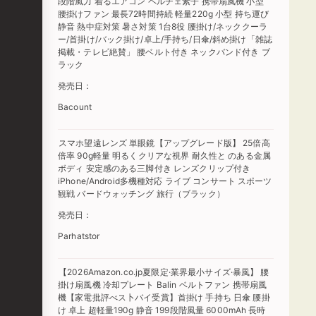
段階風力 着るエアコン ペルチェ素子 携帯扇風機 小型
腰掛けファン 最長72時間持続 軽量220g 小型 持ち運び
静音 熱中症対策 暑さ対策 1台8役 腰掛け/ネッククーラ
ー/首掛け/バック掛け/卓上/手持ち/日傘/斜め掛け「雑誌
掲載・テレビ絶賛」 腰ベルト付き ネックバンド付き ブ
ラック
発売日：
Bacount
スマホ望遠レンズ 単眼鏡【アップグレード版】 25倍高
倍率 90g軽量 明るくクリアな視界 耐久性と のある金属
ボディ 安定感のある三脚付き レンズクリップ付き
iPhone/Android多機種対応 ライブ コンサート スポーツ
観戦 バードウォッチング 旅行（ブラック）
発売日：
Parhatstor
【2026Amazon.co.jp夏限定·業界最小サイズ·暴風】 腰
掛け扇風機 冷却プレート Balin ベルトファン 携帯扇風
機【家電批評べス卜バイ受賞】首掛け 手持ち 日傘 腰掛
け 卓上 超軽量190g 静音 199段階風量 6000mAh 長時