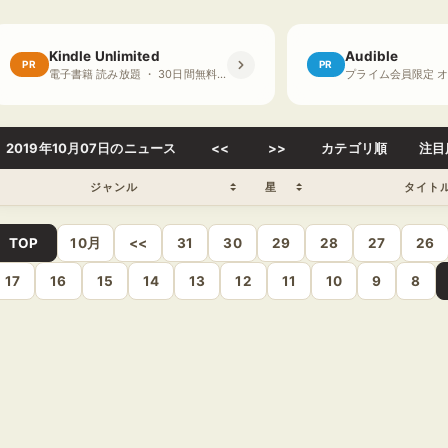
Kindle Unlimited
Audible
PR
PR
電子書籍 読み放題 ・ 30日間無料体験
2019年10月07日のニュース
<<
>>
カテゴリ順
注目
ジャンル
星
タイト
TOP
10月
<<
31
30
29
28
27
26
17
16
15
14
13
12
11
10
9
8