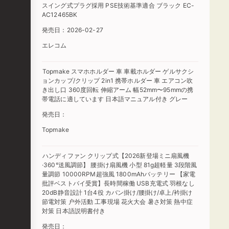
スイング式プラグ採用 PSE技術基準適合 ブラック EC-
AC12465BK
発売日：2026-02-27
エレコム
Topmake スマホホルダー 車 車載ホルダー ゲルサクシ
ョンカップ/クリップ 2in1 携帯ホルダー 車 エアコン吹
き出し口 360度回転 伸縮アーム 幅52mm〜95mmの携
帯電話に適しています 日本語マニュアル付き グレー
発売日：
Topmake
ハンディファン クリップ式【2026新登場ミニ扇風機
·360°送風調節】 腰掛け扇風機 小型 81g超軽量 3段階風
量調節 10000RPM超強風 1800mAhバッテリー 【家電
批評ベストバイ受賞】長時間稼働 USB充電式 羽根なし
20dB静音設計 1台4役 カバン掛け/腰掛け/卓上/衿掛け
節電対策 户外活動 工事現場 花火大会 暑さ対策 熱中症
対策 日本語説明書付き
発売日：