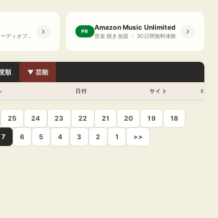
Amazon Music Unlimited
PR
プライム会員限定 オーディオブック ・ 30日間無料体験
音楽 聴き放題 ・ 30日間無料体験
度順
▼ 芸能
ル
日付
サイト
25
24
23
22
21
20
19
18
7
6
5
4
3
2
1
>>