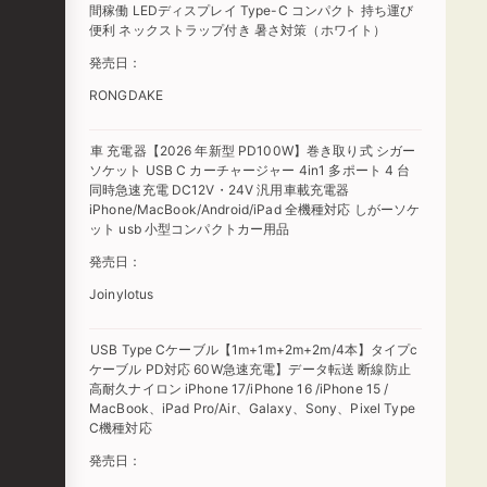
間稼働 LEDディスプレイ Type-C コンパクト 持ち運び
便利 ネックストラップ付き 暑さ対策（ホワイト）
発売日：
RONGDAKE
車 充電器【2026 年新型 PD100W】巻き取り式 シガー
ソケット USB C カーチャージャー 4in1 多ポート 4 台
同時急速充電 DC12V・24V 汎用車載充電器
iPhone/MacBook/Android/iPad 全機種対応 しがーソケ
ット usb 小型コンパクトカー用品
発売日：
Joinylotus
USB Type Cケーブル【1m+1m+2m+2m/4本】タイプc
ケーブル PD対応 60W急速充電】データ転送 断線防止
高耐久ナイロン iPhone 17/iPhone 16 /iPhone 15 /
MacBook、iPad Pro/Air、Galaxy、Sony、Pixel Type
C機種対応
発売日：