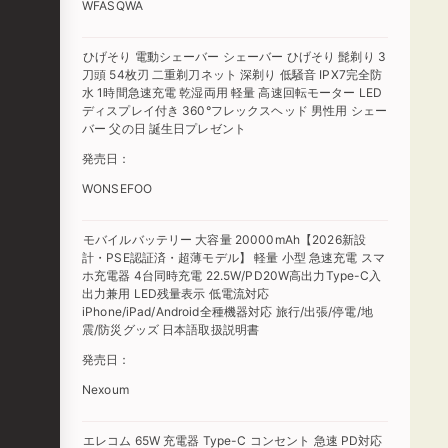
WFASQWA
ひげそり 電動シェーバー シェーバー ひげそり 髭剃り 3
刀頭 54枚刃 二重剃刀ネット 深剃り 低騒音 IPX7完全防
水 1時間急速充電 乾湿両用 軽量 高速回転モーター LED
ディスプレイ付き 360°フレックスヘッド 男性用 シェー
バー 父の日 誕生日プレゼント
発売日：
WONSEFOO
モバイルバッテリー 大容量 20000mAh【2026新設
計・PSE認証済・超薄モデル】 軽量 小型 急速充電 スマ
ホ充電器 4台同時充電 22.5W/PD20W高出力Type-C入
出力兼用 LED残量表示 低電流対応
iPhone/iPad/Android全種機器対応 旅行/出張/停電/地
震/防災グッズ 日本語取扱説明書
発売日：
Nexoum
エレコム 65W 充電器 Type-C コンセント 急速 PD対応