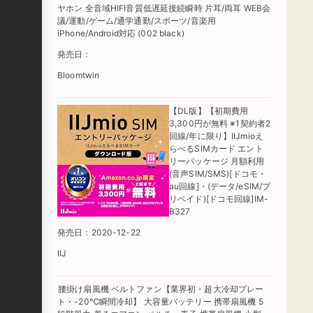
ヤホン 全音域HIFI音質低遅延接続瞬時 片耳/両耳 WEB会
議/運動/ゲーム/通学通勤/スポーツ/音楽用
iPhone/Android対応 (002 black)
発売日：
Bloomtwin
【DL版】【初期費用
3,300円が無料 ※1契約者2
回線/年に限り】IIJmioえ
らべるSIMカード エント
リーパッケージ 月額利用
(音声SIM/SMS)[ドコモ・
au回線]・(データ/eSIM/プ
リペイド)[ドコモ回線]IM-
B327
発売日：2020-12-22
IIJ
腰掛け扇風機 ベルトファン【業界初・超大冷却プレー
ト・-20℃瞬間冷却】 大容量バッテリー 携帯扇風機 5