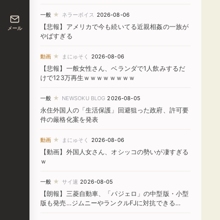
★
一般
ネラーボイス
2026-08-06
【悲報】アメリカで今も続いてる近親相姦の一族が
メール
やばすぎる
★
動画
まにゅそく
2026-08-06
【悲報】一般女性さん、ベランダで1人飲みするだ
けで123万再生ｗｗｗｗｗｗｗｗ
★
一般
NEWSOKU BLOG
2026-08-05
永住外国人の「生活保護」回避狙った政府、許可要
件の厳格化案を発表
★
動画
まにゅそく
2026-08-06
【動画】外国人女さん、オシッコの勢いが凄すぎる
ｗ
★
一般
サイ速
2026-08-05
【朗報】三菱自動車、「パジェロ」の中型版・小型
版も発売…ジムニーやランクルFJに対抗できる
か！？