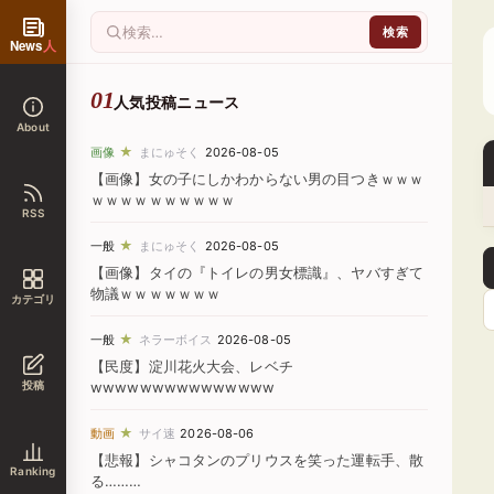
News
人
人気投稿ニュース
About
★
画像
まにゅそく
2026-08-05
【画像】女の子にしかわからない男の目つきｗｗｗ
ｗｗｗｗｗｗｗｗｗｗ
RSS
★
一般
まにゅそく
2026-08-05
【画像】タイの『トイレの男女標識』、ヤバすぎて
物議ｗｗｗｗｗｗｗ
カテゴリ
★
一般
ネラーボイス
2026-08-05
【民度】淀川花火大会、レベチ
投稿
wwwwwwwwwwwwwww
★
動画
サイ速
2026-08-06
【悲報】シャコタンのプリウスを笑った運転手、散
Ranking
る………