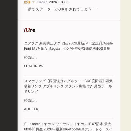
★
動画
Hiroiro
2026-08-06
一瞬でスクーターが3キルされてしまう･･･
PR
エアタグ 紛失防止タグ 2個/2026最新/MFI認証品/Apple
Find My対応/airtags/airタグ/小型GPS発信機/IOS専用
発売日：
FLYARROW
スマホリング【両面強力マグネット・360度回転】磁気
吸着リング ダブルリング スタンド機能付き 薄型ホール
ドリング
発売日：
AHHEEK
Bluetoothイヤホン ワイヤレスイヤホン IPX7防水 最大
60時間再生 2026年最新Bluetooth6.0ブルートゥースイ