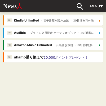
News
人
MENU▼
›
Kindle Unlimited
・ 電子書籍が読み放題 ・ 30日間無料体験
PR
›
Audible
・ プライム会員限定 オーディオブック ・ 30日間無料体験
PR
›
Amazon Music Unlimited
・ 音楽聴き放題 ・ 30日間無料体験
PR
ahamo乗り換えで
20,000ポイントプレゼント！
PR