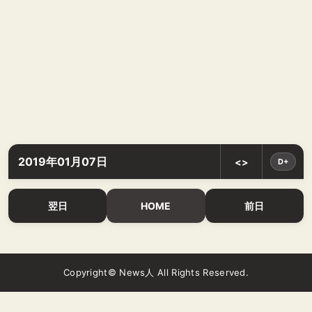
2019年01月07日
<>
D+
翌日
HOME
前日
Copyright© News人 All Rights Reserved.