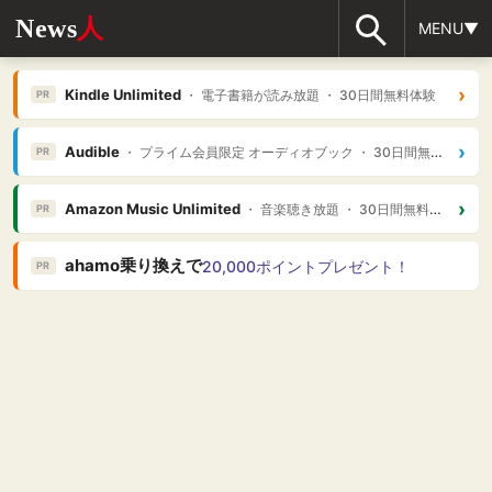
News
人
MENU▼
›
Kindle Unlimited
・ 電子書籍が読み放題 ・ 30日間無料体験
PR
›
Audible
・ プライム会員限定 オーディオブック ・ 30日間無料体験
PR
›
Amazon Music Unlimited
・ 音楽聴き放題 ・ 30日間無料体験
PR
ahamo乗り換えで
20,000ポイントプレゼント！
PR