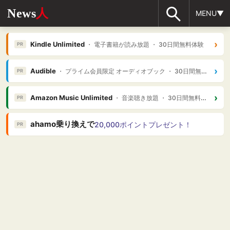
News
人
MENU▼
›
Kindle Unlimited
・ 電子書籍が読み放題 ・ 30日間無料体験
PR
›
Audible
・ プライム会員限定 オーディオブック ・ 30日間無料体験
PR
›
Amazon Music Unlimited
・ 音楽聴き放題 ・ 30日間無料体験
PR
ahamo乗り換えで
20,000ポイントプレゼント！
PR