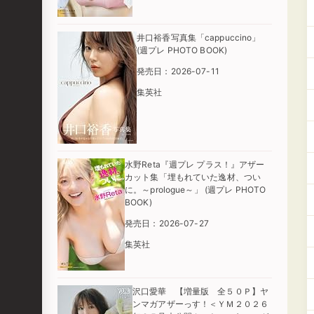
井口裕香写真集「cappuccino」
(週プレ PHOTO BOOK)
発売日：2026-07-11
集英社
水野Reta『週プレ プラス！』アザー
カット集「埋もれていた逸材、つい
に。～prologue～」 (週プレ PHOTO
BOOK)
発売日：2026-07-27
集英社
沢口愛華 【増量版 全５０Ｐ】ヤ
ンマガアザーっす！＜ＹＭ２０２６