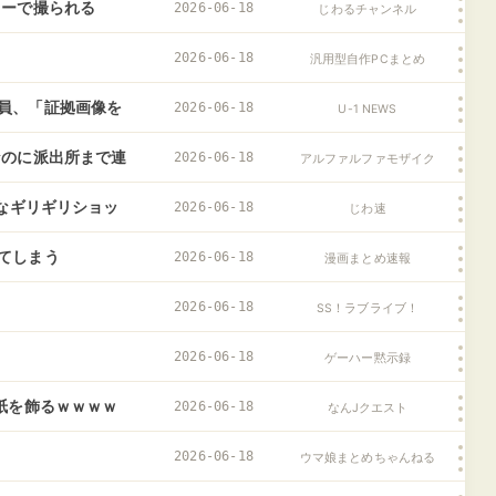
は？」
ューで撮られる
2026-06-18
じわるチャンネル
2026-06-18
汎用型自作PCまとめ
員、「証拠画像を
2026-06-18
U-1 NEWS
……
なのに派出所まで連
2026-06-18
アルファルファモザイク
うなギリギリショッ
2026-06-18
じわ速
てしまう
2026-06-18
漫画まとめ速報
2026-06-18
SS！ラブライブ！
2026-06-18
ゲーハー黙示録
紙を飾るｗｗｗｗ
2026-06-18
なんJクエスト
2026-06-18
ウマ娘まとめちゃんねる