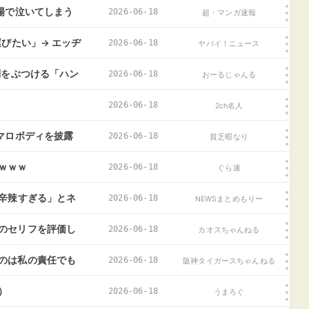
場で泣いてしまう
2026-06-18
超・マンガ速報
びたい」→ エッヂ
2026-06-18
ヤバイ！ニュース
問をぶつける「ハン
2026-06-18
おーるじゃんる
されているのでは
2026-06-18
2ch名人
マロボディを披露
2026-06-18
貧乏暇なり
ｗｗｗ
2026-06-18
ぐら速
「辛辣すぎる」とネ
2026-06-18
NEWSまとめもりー
のセリフを評価し
2026-06-18
カオスちゃんねる
のは私の責任でも
2026-06-18
阪神タイガースちゃんねる
）
2026-06-18
うまろぐ