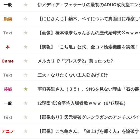
★
信用できない人物だ」
一般
伊メディア：フェラーリの最初のADUO改良型エン
☆
F1オーストリアGPで投入、5馬力UPか？
動画
【にじさんじ】鏑木、ベイについて真面目に考察し
★
ったの草
Text
【画像】橋本環奈ちゃんさんの歴代始球式⚾ｗｗｗ
★
本
【朗報】「こち亀」公式、全コマ検索機能を実装！
★
するｗｗｗｗ
Game
メルカリで『プレステ2』買ったった?
☆
Text
三大・なりたくない主人公あげてけ
★
芸能
宇垣美里さん（３５）、SNSを見ない理由「石の
★
るような気持ちになる。ゲジゲジとか出てきそうじ
一般
12球団1試合平均入場者数ｗｗｗ（6/17現在）
★
Text
【画像あり】天元突破グレンラガンのアンチスパイ
★
い過ぎた進化を続けるとスパイラルネメシスが起き
アニメ
【画像】こち亀さん、『値上げを叩く人』を論破す