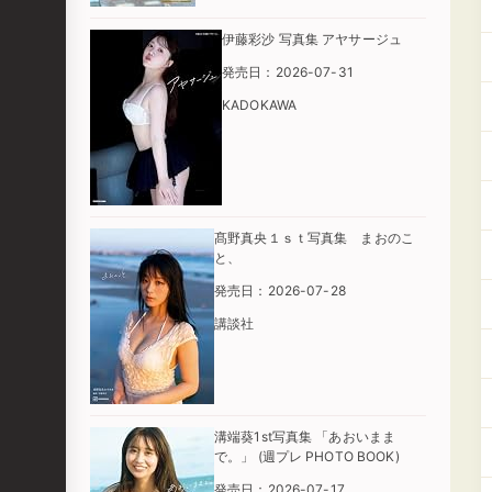
伊藤彩沙 写真集 アヤサージュ
発売日：2026-07-31
KADOKAWA
髙野真央１ｓｔ写真集 まおのこ
と、
発売日：2026-07-28
講談社
溝端葵1st写真集 「あおいまま
で。」 (週プレ PHOTO BOOK)
発売日：2026-07-17