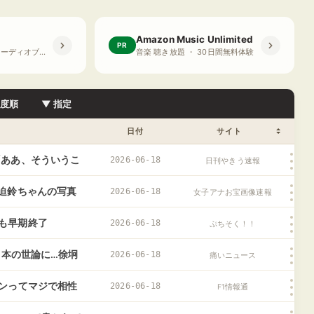
Amazon Music Unlimited
PR
プライム会員限定 オーディオブック ・ 30日間無料体験
音楽 聴き放題 ・ 30日間無料体験
目度順
▼ 指定
日付
サイト
「ああ、そういうこ
2026-06-18
日刊やきう速報
迫鈴ちゃんの写真
2026-06-18
女子アナお宝画像速報
も早期終了
2026-06-18
ぷちそく！！
日本の世論に…徐坰
2026-06-18
痛いニュース
シンってマジで相性
2026-06-18
F1情報通