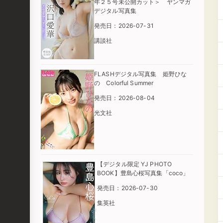
年２５号未公開カット＞ ヤンマガ
デジタル写真集
発売日：2026-07-31
講談社
FLASHデジタル写真集 姫野ひな
の Colorful Summer
発売日：2026-08-04
光文社
【デジタル限定 YJ PHOTO
BOOK】豊島心桜写真集「coco」
発売日：2026-07-30
集英社