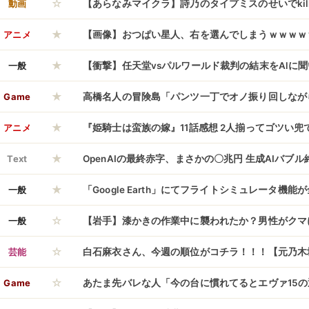
☆
悪かったんだな
動画
【あらなみマイクラ】詩乃のタイプミスのせいでkill
★
ると勘違いするみかるん草
アニメ
【画像】おつぱい星人、右を選んでしまうｗｗｗｗ
★
ｗｗｗｗｗｗｗｗｗｗｗｗ
一般
【衝撃】任天堂vsパルワールド裁判の結末をAlに
★
ｗ
Game
高橋名人の冒険島「パンツ一丁でオノ振り回しなが
★
す」ぼく「えぇ…」
アニメ
『姫騎士は蛮族の嫁』11話感想 2人揃ってゴツい兜
★
Text
OpenAIの最終赤字、まさかの〇兆円 生成AIバブ
★
一般
「Google Earth」にてフライトシミュレータ機
☆
可能！
一般
【岩手】漆かきの作業中に襲われたか？男性がクマ
☆
腰をひっかかれるなどのけが 一戸町
芸能
白石麻衣さん、今週の順位がコチラ！！！【元乃木
☆
Game
あたま先バレな人「今の台に慣れてるとエヴァ15