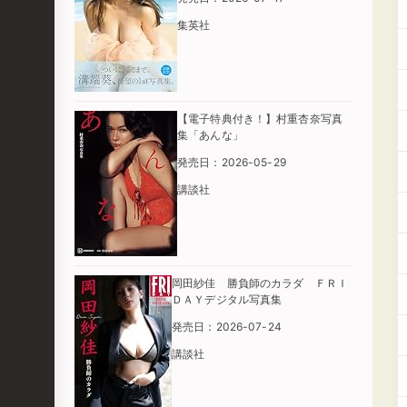
集英社
【電子特典付き！】村重杏奈写真
集「あんな」
発売日：2026-05-29
講談社
岡田紗佳 勝負師のカラダ ＦＲＩ
ＤＡＹデジタル写真集
発売日：2026-07-24
講談社