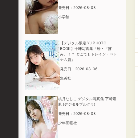
発売日：2026-08-03
小学館
【デジタル限定 YJ PHOTO
BOOK】十味写真集「続・『ぽ
み』！？ どこでもトレイン・ベト
ナム篇」
発売日：2026-08-06
集英社
桃月なしこ デジタル写真集 下町素
肌 (デジタルブルグラ)
発売日：2026-08-03
少年画報社