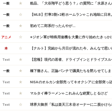
★
一般
粗品、「大谷翔平どう思う？」の質問に「水原さん
☆
ャンブルつながり？“共働”野望語る
一般
【MLB】打率3割+2桁ホームラン←これ地味に日
★
ーの壁だよな
一般
初めて二郎系行ったんやが...
☆
アニメ
※ジオン軍が特殊用途機を大量に作り始めたきっか
☆
本
【ナルト】完結から月日が流れた今、みんなで思い
★
Text
【悲報】現代の若者、ドライブインとドライブスル
★
い
一般
橋下徹さん、正論パンチで議員たちを黙らせてしま
★
Text
NISAのオルカン全部売ってキオクシアに全部突っ
★
Text
マルタイ棒ラーメン←これみんな絶賛しとるけど
☆
Text
球界大御所「私は楽天三木谷オーナーに二股かけら