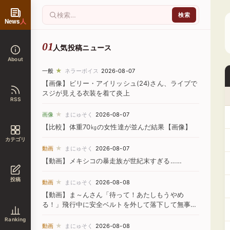
News
人
人気投稿ニュース
About
★
一般
ネラーボイス
2026-08-07
【画像】ビリー・アイリッシュ(24)さん、ライブで
スジが見える衣装を着て炎上
RSS
★
画像
まにゅそく
2026-08-07
【比較】体重70㎏の女性達が並んだ結果【画像】
カテゴリ
★
動画
まにゅそく
2026-08-07
【動画】メキシコの暴走族が世紀末すぎる……
投稿
★
動画
まにゅそく
2026-08-08
【動画】ま～んさん「待って！あたしもうやめ
る！」飛行中に安全ベルトを外して落下して無事死
亡
Ranking
★
動画
まにゅそく
2026-08-08