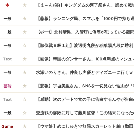
★
ぞ」←これ
本
【ま～ん(笑)】キングダムの河了貂さん、諦めて戦
★
一般
【悲報】ランニング民、スマホを「1000円で持ち運
★
民に総ツッコミされベスト注文ｗｗｗ
一般
【ｷﾀ━!】北村晴男、入管庁に俺等が思っている疑
☆
ストによって体調不良になれば仮放免する運用がな
一般
【順位戦Ｂ級１組】渡辺明九段が稲葉陽八段に勝利
★
ないか」→回答
Text
【画像】韓国のダンサーさん、100点満点のマシュ
★
した結果ｗｗｗｗｗｗｗｗｗｗｗｗｗ
一般
水瀬いのりさん、仲良し声優とディズニーに行くｗ
★
芸能
【悲報】宇垣美里さん、SNSを一切見ない理由が
☆
ット騒然へｗｗｗｗ
Text
【感動】次のデートで女の子に告白するんやが告白
☆
てくれ
一般
交流戦の惨敗に対して藤川監督「この結果になった
★
なんでもいいんです」
Game
【ウマ娘】めにしゅき♡無限スカーレット編（動画