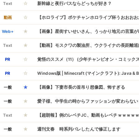
☆
だ新婚だけど結婚したこと後悔してる」嫁「」俺（ﾀ
Text
新幹線と夜行バスならどっちが好き？
☆
動画
【ホロライブ】ポケチャンホロライブ杯うおおおお
★
Web+
【画像】星街すいせいさん、うっかり地元の言葉が
★
ｗｗｗｗｗｗｗｗｗ
Text
【動画】モスクワの製油所、ウクライナの長距離巡
☆
吹き飛ぶ
PR
覚悟のススメ（11） (少年チャンピオン・コミックス
☆
PR
Windows版 | Minecraft (マインクラフト): Java & Bed
★
オンラインコード版
一般
【画像】下妻市長の首吊り想像図、怖すぎる
★
一般
愛子様、中学生の時からファッションが変わらない
★
Text
【超朗報】例のレベチJC、動画もレベチｗｗｗｗ
★
ｗｗｗ
一般
週刊文春 時系列バレしたんで修正します