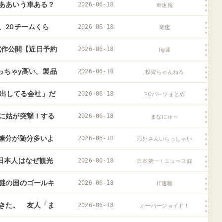
ああいう車ある？
2026-06-18
車速報
、20チームくら
2026-06-18
竜速
色試作公開【近日予約
2026-06-18
fig速
めっちゃy高い。製品
2026-06-18
投資ちゃんねる
コン出してる会社」だ
2026-06-18
PCパーツまとめ
に姑が突撃！する
2026-06-18
まなにゅ～
ねるのに前もって
糖分が随分多いよ
2026-06-18
海外さんいらっしゃい
って放った強烈な
日本人はなぜ観光
2026-06-18
日本第一！ニュース録
謎の国のゴールキ
2026-06-18
IT速報
きた。 友人「ま
2026-06-18
オーバージョイド！