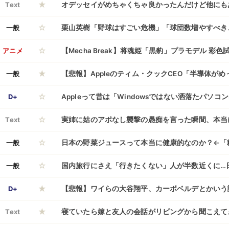
★
Text
オデッセイがめちゃくちゃ良かったんだけど他にも
☆
一般
栗山英樹「野球はすごい危機」「球団数増やすべき
☆
い」
アニメ
【Mecha Break】将魂姫「黒豹」プラモデル 彩
★
開始】
一般
【悲報】Appleのティム・クックCEO「半導体が
☆
の値上げをするしかない」
D+
Appleって昔は「Windowsではない洒落たパソ
☆
ったよな
Text
実姉に姑のアポなし襲撃の愚痴を言った瞬間、本当
☆
と実姉がバカ丁寧な挨拶をしつつ「よその一家を訪
一般
日本の野菜ジュースって本当に健康的なのか？←「
☆
知らせるのが常識、妹が忘れてたのね」と天然を装
ね」（海外の反応）
一般
国内旅行にさえ「行きたくない」人が半数近くに…
一撃ｗ
★
しなくなったのか
D+
【悲報】ワイらの大谷翔平、カーボベルデとかいう
★
ーパーにインスタフォロワー数で負けてしまう
Text
寝ていたら嫁と友人の会話がリビングから聞こえて