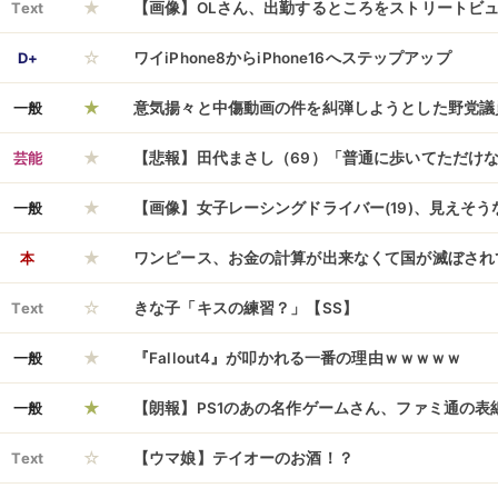
★
しすぎて拒絶反応が出る。もっと静かに作れたので
Text
【画像】OLさん、出勤するところをストリートビ
☆
D+
ワイiPhone8からiPhone16へステップアップ
★
一般
意気揚々と中傷動画の件を糾弾しようとした野党議
★
削除して記事修正したよ」と記者に突っ込まれると
芸能
【悲報】田代まさし（69）「普通に歩いてただけ
★
行されて尿検査されました。もちろん陰性」
一般
【画像】女子レーシングドライバー(19)、見えそ
★
トを撮ってしまうｗ
本
ワンピース、お金の計算が出来なくて国が滅ぼされ
☆
Text
きな子「キスの練習？」【SS】
★
一般
『Fallout4』が叩かれる一番の理由ｗｗｗｗｗ
★
一般
【朗報】PS1のあの名作ゲームさん、ファミ通の表
☆
ｗｗｗｗｗｗ
Text
【ウマ娘】テイオーのお酒！？