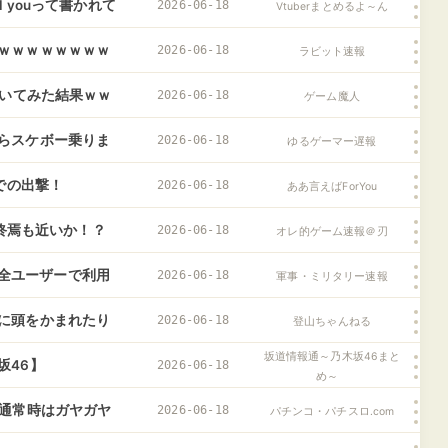
 youって書かれて
2026-06-18
Vtuberまとめるよ～ん
ｗｗｗｗｗｗｗｗ
2026-06-18
ラビット速報
聞いてみた結果ｗｗ
2026-06-18
ゲーム魔人
らスケボー乗りま
2026-06-18
ゆるゲーマー遅報
での出撃！
2026-06-18
ああ言えばForYou
ル終焉も近いか！？
2026-06-18
オレ的ゲーム速報＠刃
能が全ユーザーで利用
2026-06-18
軍事・ミリタリー速報
に頭をかまれたり
2026-06-18
登山ちゃんねる
坂道情報通～乃木坂46まと
坂46】
2026-06-18
め～
の通常時はガヤガヤ
2026-06-18
パチンコ・パチスロ.com