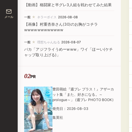
【動画】格闘家と半グレ3人組を戦わせてみた結果
★
メール
一般
ネラーボイス
2026-08-08
【画像】村重杏奈さん(30)のお胸がコチラ
wwwwwwwwwwww
★
一般
理想ちゃんねる
2026-08-07
バカ「アジフライうめーwww」ワイ「ほーい(ケチ
ャップ取り上げる)」
PR
豊田萌絵『週プレ プラス！』アザーカ
ット集「また、好きになる。～
prologue～」 (週プレ PHOTO BOOK)
発売日：2026-08-03
集英社