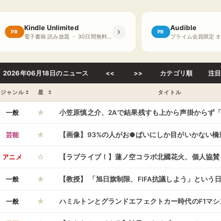
Kindle Unlimited
Audible
PR
PR
電子書籍 読み放題 ・ 30日間無料体験
2026年06月18日のニュース
<<
>>
カテゴリ順
注
ジャンル
星
タイトル
★
一般
小笠原慎之介、2Aで結果残すも上から声掛からず
★
とか、となりますよね」
芸能
【画像】93%の人がお●ぱいにしか目がいかない橋
☆
がコレｗｗｗｗｗ
アニメ
【ラブライブ！】蓮ノ空コラボ北國花火、個人協賛
★
一般
【教授】 「旭日旗制限、FIFA抗議しよう」という
★
徳教授「歴史を正しく習っていない」
一般
ハミルトンとグランドエフェクトカー時代のF1マ