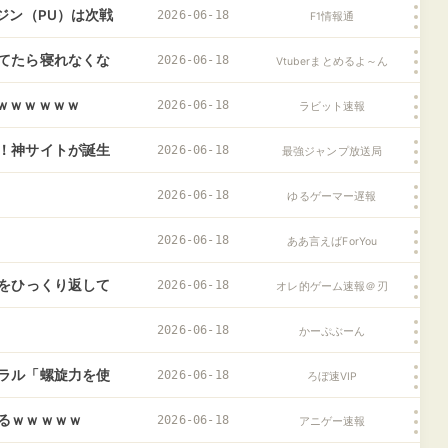
ジン（PU）は次戦
2026-06-18
F1情報通
てたら寝れなくな
2026-06-18
Vtuberまとめるよ～ん
ｗｗｗｗｗｗ
2026-06-18
ラビット速報
！神サイトが誕生
2026-06-18
最強ジャンプ放送局
2026-06-18
ゆるゲーマー遅報
2026-06-18
ああ言えばForYou
裏をひっくり返して
2026-06-18
オレ的ゲーム速報＠刃
ゃないですか？」
2026-06-18
かーぷぶーん
ラル「螺旋力を使
2026-06-18
ろぼ速VIP
て全てが滅びる
るｗｗｗｗｗ
2026-06-18
アニゲー速報