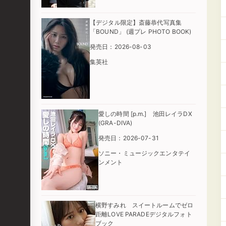
【デジタル限定】斎藤恭代写真集
「BOUND」 (週プレ PHOTO BOOK)
発売日：2026-08-03
集英社
愛しの時間 [p.m.] 池田レイラDX
(GRA-DIVA)
発売日：2026-07-31
ソニー・ミュージックエンタテイ
ンメント
横野すみれ スイートルームでゼロ
距離LOVE PARADEデジタルフォト
ブック