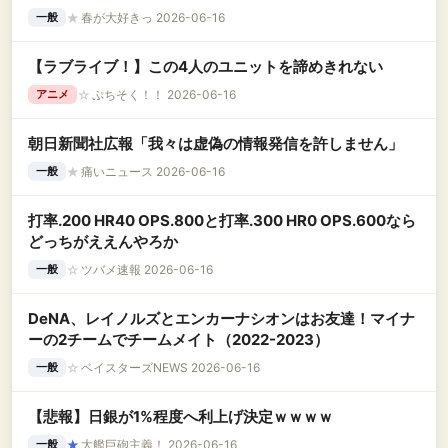
★
春が大好きっ 2026-06-16
一般
【ラブライブ！】この4人のユニットを諦めきれない
☆
ぷちそく！！ 2026-06-16
アニメ
朝日新聞社広報「我々は虚偽の情報発信を許しません」
★
痛いニュース 2026-06-16
一般
打率.200 HR40 OPS.800と打率.300 HR0 OPS.600なら
どっちがええんやろか
☆
ツバメ速報 2026-06-16
一般
DeNA、レイノルズとエンカーナシオンはお友達！マイナ
ーの2チームでチームメイト（2022-2023）
☆
ベイスターズNEWS 2026-06-16
一般
【悲報】日銀が1%程度へ利上げ決定ｗｗｗｗ
★
大艦巨砲主義！ 2026-06-16
一般