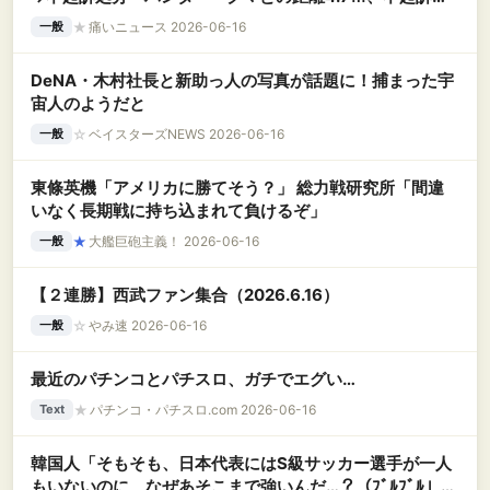
安心」鉢合わせし発砲
★
痛いニュース 2026-06-16
一般
DeNA・木村社長と新助っ人の写真が話題に！捕まった宇
宙人のようだと
☆
ベイスターズNEWS 2026-06-16
一般
東條英機「アメリカに勝てそう？」 総力戦研究所「間違
いなく長期戦に持ち込まれて負けるぞ」
★
大艦巨砲主義！ 2026-06-16
一般
【２連勝】西武ファン集合（2026.6.16）
☆
やみ速 2026-06-16
一般
最近のパチンコとパチスロ、ガチでエグい…
★
パチンコ・パチスロ.com 2026-06-16
Text
韓国人「そもそも、日本代表にはS級サッカー選手が一人
もいないのに、なぜあそこまで強いんだ…？（ﾌﾞﾙﾌﾞﾙ」＝