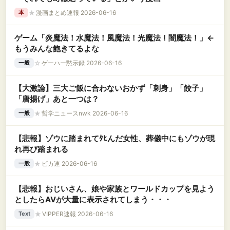
★
漫画まとめ速報 2026-06-16
本
ゲーム「炎魔法！水魔法！風魔法！光魔法！闇魔法！」←
もうみんな飽きてるよな
☆
ゲーハー黙示録 2026-06-16
一般
【大激論】三大ご飯に合わないおかず「刺身」「餃子」
「唐揚げ」あと一つは？
★
哲学ニュースnwk 2026-06-16
一般
【悲報】ゾウに踏まれてﾀﾋんだ女性、葬儀中にもゾウが現
れ再び踏まれる
★
ピカ速 2026-06-16
一般
【悲報】おじいさん、娘や家族とワールドカップを見よう
としたらAVが大量に表示されてしまう・・・
★
VIPPER速報 2026-06-16
Text