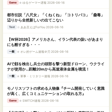
★
ゆるゲーマー遅報 2026-06-16
Game
都市伝説「八尺女」「くねくね」「コトリバコ」「蠱毒」
辺りから全然新しいの出てこない
☆
ああ言えばForYou 2026-06-16
Text
【W杯2026】アメリカさん、イラン代表の扱いがあまり
にも酷すぎる・・・
★
オレ的ゲーム速報＠刃 2026-06-16
一般
AIで顔を検出し兵士の頭部を撃つ新型ドローン、ウクライ
ナが使用か…距離20mから高速液体金属を噴流！
★
軍事・ミリタリー速報 2026-06-16
一般
モノリスソフトの求める人物像『チーム開発していく意識
が高く、広くコミュニケーションの取れる方』
★
SWITCH速報 2026-06-16
Game