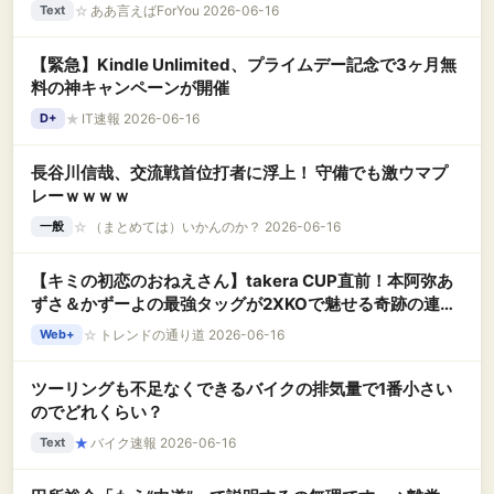
☆
ああ言えばForYou 2026-06-16
Text
【緊急】Kindle Unlimited、プライムデー記念で3ヶ月無
料の神キャンペーンが開催
★
IT速報 2026-06-16
D+
長谷川信哉、交流戦首位打者に浮上！ 守備でも激ウマプ
レーｗｗｗｗ
☆
（まとめては）いかんのか？ 2026-06-16
一般
【キミの初恋のおねえさん】takera CUP直前！本阿弥あ
ずさ＆かずーよの最強タッグが2XKOで魅せる奇跡の連携
プレイ！
☆
トレンドの通り道 2026-06-16
Web+
ツーリングも不足なくできるバイクの排気量で1番小さい
のでどれくらい？
★
バイク速報 2026-06-16
Text