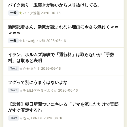
バイク乗り「玉突きが怖いからスリ抜けしてる」
★
バイク速報 2026-06-16
一般
新聞記者さん、新聞が読まれない理由に今さら気付くｗｗ
ｗｗｗ
★
News@フレ速 2026-06-16
一般
イラン、ホルムズ海峡で「通行料」は取らないが「手数
料」は取ると表明
★
かせまと！ 2026-06-16
Text
フグって別にうまくはないよな
☆
明日は何を食べようか 2026-06-16
Text
【悲報】朝日新聞ついにキレる「デマを流しただけで官邸
がすぐ否定する?」
★
なんJ PRIDE 2026-06-16
Text