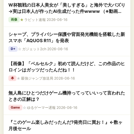
W杯観戦の日本人美女が「美しすぎる」と海外で大バズり
→実は日本人が作ったAI生成だった件wwww （※動画あ
り）
★
ラビット速報 2026-06-16
画像
シャープ、プライバシー保護や背面発光機能を搭載した新
スマホ「AQUOS R11」を発表
☆
ガジェット2ch 2026-06-16
D+
【画像】「ベルセルク」初めて読んだけど、この作品のヒ
ロインはガッツだったんだね！！
★
最強ジャンプ放送局 2026-06-16
本
無人島にひとつだけゲーム機持ってっていいって言われた
ときの正解は？
☆
ゆるゲーマー遅報 2026-06-16
Game
『このゲーム楽しみだったんだ?発売日に買お！』←数ヶ
月後セール