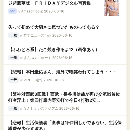
ジ超豪華版 ＦＲＩＤＡＹデジタル写真集
☆
Amazon.co.jp 2026-06-16
PR
失って初めて大切さに気づいたものってある？
★
哲学ニュースnwk 2026-06-16
一般
【ふわとろ系】たこ焼き作るよ♡（画像あり）
☆
まんぷくにゅーす 2026-06-16
一般
【悲報】本田圭佑さん、海外で嘲笑われてしまう・・・
★
VIPPER速報 2026-06-16
一般
【阪神対西武3回戦】西武・長谷川信哉が再び交流戦首位
打者浮上！第四打席内野安打で今日4打数2安
打！！！！！！
☆
なんじぇいスタジアム 2026-06-16
一般
【悲報】生活保護者「食事は1日2回しかできない。生活保
護費が少なすぎる」