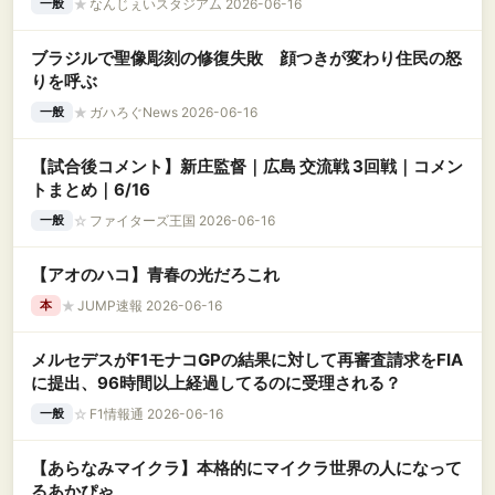
★
なんじぇいスタジアム 2026-06-16
一般
ブラジルで聖像彫刻の修復失敗 顔つきが変わり住民の怒
りを呼ぶ
★
ガハろぐNews 2026-06-16
一般
【試合後コメント】新庄監督｜広島 交流戦 3回戦｜コメン
トまとめ｜6/16
☆
ファイターズ王国 2026-06-16
一般
【アオのハコ】青春の光だろこれ
★
JUMP速報 2026-06-16
本
メルセデスがF1モナコGPの結果に対して再審査請求をFIA
に提出、96時間以上経過してるのに受理される？
☆
F1情報通 2026-06-16
一般
【あらなみマイクラ】本格的にマイクラ世界の人になって
るあかぴゃ