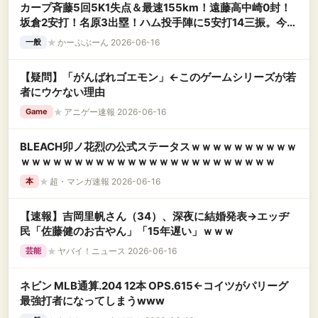
カープ斉藤5回5K1失点＆最速155km！遠藤高中崎0封！
坂倉2安打！名原3出塁！ハム投手陣に5安打14三振。今季
8度目の完封負け【広島0-2日ハム/試合結果】
★
かーぷぶーん 2026-06-16
一般
【疑問】「がんばれゴエモン」←このゲームシリーズが若
者にウケない理由
★
アニゲー速報 2026-06-16
Game
BLEACH卯ノ花烈の公式ステータスｗｗｗｗｗｗｗｗｗｗ
ｗｗｗｗｗｗｗｗｗｗｗｗｗｗｗｗｗｗｗｗｗｗｗｗ
★
超・マンガ速報 2026-06-16
本
【速報】吉岡里帆さん（34）、深夜に結婚発表→エッヂ
民「佐藤健のお古やん」「15年遅い」ｗｗｗ
★
ヤバイ！ニュース 2026-06-16
芸能
ネビン MLB通算.204 12本 OPS.615←コイツがパリーグ
最強打者になってしまうwww