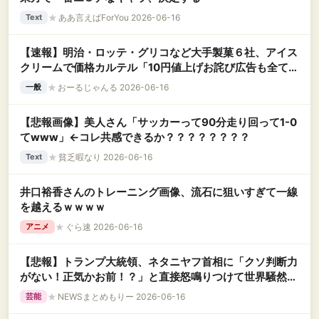
★
ああ言えばForYou 2026-06-16
Text
【速報】明治・ロッテ・グリコなど大手製菓６社、アイス
クリームで価格カルテル「10円値上げお詫び広告も全てパ
フォーマンスだった」
★
おーるじゃんる 2026-06-16
一般
【悲報画像】美人さん「サッカーって90分走り回って1-0
てwww」←コレ共感できるか？？？？？？？？
★
貧乏暇なり 2026-06-16
Text
井口裕香さんのトレーニング画像、流石に狙いすぎて一線
を越えるｗｗｗｗ
★
ぐら速 2026-06-16
アニメ
【悲報】トランプ大統領、ネタニヤフ首相に「クソ判断力
がない！正気かお前！？」と直接怒鳴りつけて世界騒然ｗ
ｗｗｗ
★
NEWSまとめもりー 2026-06-16
芸能