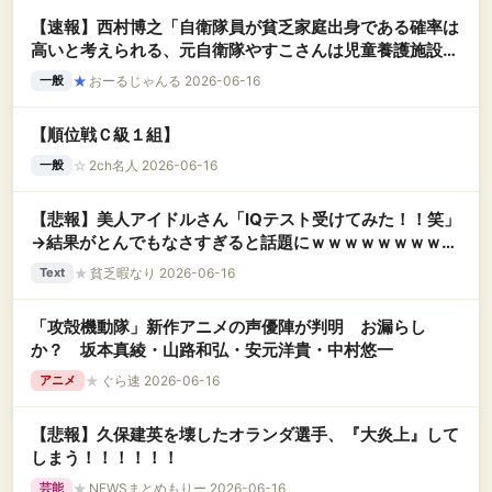
【速報】西村博之「自衛隊員が貧乏家庭出身である確率は
高いと考えられる、元自衛隊やすこさんは児童養護施設出
身」
★
おーるじゃんる 2026-06-16
一般
【順位戦Ｃ級１組】
☆
2ch名人 2026-06-16
一般
【悲報】美人アイドルさん「IQテスト受けてみた！！笑」
→結果がとんでもなさすぎると話題にｗｗｗｗｗｗｗｗｗ
ｗｗ
★
貧乏暇なり 2026-06-16
Text
「攻殻機動隊」新作アニメの声優陣が判明 お漏らし
か？ 坂本真綾・山路和弘・安元洋貴・中村悠一
★
ぐら速 2026-06-16
アニメ
【悲報】久保建英を壊したオランダ選手、『大炎上』して
しまう！！！！！！
★
NEWSまとめもりー 2026-06-16
芸能