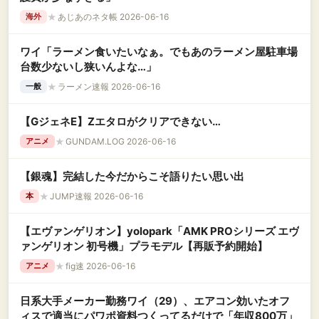
★
あじあのネタ帳 2026-06-16
海外
ワイ「ラーメン食いたいなぁ。でもあのラーメン屋駐車場
台数少ないし狭いんよな…」
★
ラーメン速報 2026-06-16
一般
【GジェネE】Zエタロがクリアできない…
★
GUNDAM.LOG 2026-06-16
アニメ
【銀魂】完結した今だからこそ語りたい思い出
★
JUMP速報 2026-06-16
本
【エヴァンゲリオン】yolopark「AMK PROシリーズ エヴ
ァンゲリオン 初号機」プラモデル【再販予約開始】
★
fig速 2026-06-16
アニメ
日系大手メーカー勤務ワイ（29）、エアコン効いたオフ
ィスで適当にパワポ資料つくってるだけで「年収800万」