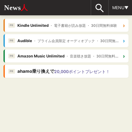
News
人
MENU▼
›
Kindle Unlimited
・ 電子書籍が読み放題 ・ 30日間無料体験
PR
›
Audible
・ プライム会員限定 オーディオブック ・ 30日間無料体験
PR
›
Amazon Music Unlimited
・ 音楽聴き放題 ・ 30日間無料体験
PR
ahamo乗り換えで
20,000ポイントプレゼント！
PR