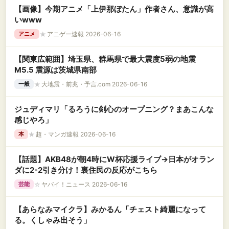
【画像】今期アニメ「上伊那ぼたん」作者さん、意識が高
いwww
★
アニゲー速報 2026-06-16
アニメ
【関東広範囲】埼玉県、群馬県で最大震度5弱の地震
M5.5 震源は茨城県南部
★
大地震・前兆・予言.com 2026-06-16
一般
ジュディマリ「るろうに剣心のオープニング？まあこんな
感じやろ」
★
超・マンガ速報 2026-06-16
本
【話題】AKB48が朝4時にW杯応援ライブ→日本がオラン
ダに2-2引き分け！裏住民の反応がこちら
☆
ヤバイ！ニュース 2026-06-16
芸能
【あらなみマイクラ】みかるん「チェスト綺麗になって
る。くしゃみ出そう」