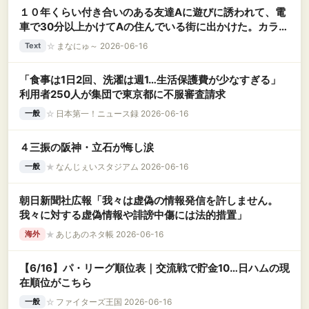
１０年くらい付き合いのある友達Aに遊びに誘われて、電
車で30分以上かけてAの住んでいる街に出かけた。カラオ
ケに行きしばらく歌っていると、私が歌っている時にAが
☆
まなにゅ～ 2026-06-16
Text
スマホを持って部屋から出ていき・・・
「食事は1日2回、洗濯は週1…生活保護費が少なすぎる」
利用者250人が集団で東京都に不服審査請求
☆
日本第一！ニュース録 2026-06-16
一般
４三振の阪神・立石が悔し涙
★
なんじぇいスタジアム 2026-06-16
一般
朝日新聞社広報「我々は虚偽の情報発信を許しません。
我々に対する虚偽情報や誹謗中傷には法的措置」
★
あじあのネタ帳 2026-06-16
海外
【6/16】パ・リーグ順位表｜交流戦で貯金10…日ハムの現
在順位がこちら
☆
ファイターズ王国 2026-06-16
一般