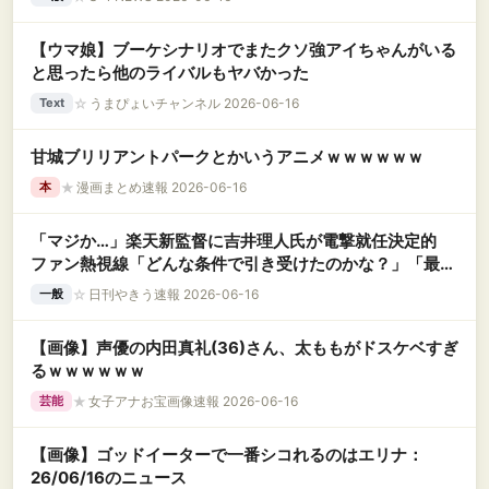
【ウマ娘】ブーケシナリオでまたクソ強アイちゃんがいる
と思ったら他のライバルもヤバかった
☆
うまぴょいチャンネル 2026-06-16
Text
甘城ブリリアントパークとかいうアニメｗｗｗｗｗｗ
★
漫画まとめ速報 2026-06-16
本
「マジか…」楽天新監督に吉井理人氏が電撃就任決定的
ファン熱視線「どんな条件で引き受けたのかな？」「最低
でも3年はお任せしてほしい」
☆
日刊やきう速報 2026-06-16
一般
【画像】声優の内田真礼(36)さん、太ももがドスケベすぎ
るｗｗｗｗｗｗ
★
女子アナお宝画像速報 2026-06-16
芸能
【画像】ゴッドイーターで一番シコれるのはエリナ：
26/06/16のニュース