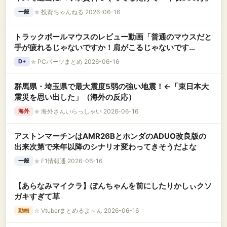
★
投資ちゃんねる 2026-06-16
一般
トラックボールマウスのレビュー動画「普通のマウスだと
手が疲れるじゃないですか！肩がこるじゃないです
か！！」←これ
★
PCパーツまとめ 2026-06-16
D+
群馬県・埼玉県で最大震度5弱の強い地震！←「東日本大
震災を思い出した」（海外の反応）
★
海外さんいらっしゃい 2026-06-16
海外
アストンマーチンはAMR26BとホンダのADUO改良版の
出来次第で来年以降のシナリオ変わってきそうだよな
★
F1情報通 2026-06-16
一般
【あらなみマイクラ】ぽんちゃんを前にしたりかしぃクソ
ガキすぎて草
☆
Vtuberまとめるよ～ん 2026-06-16
動画