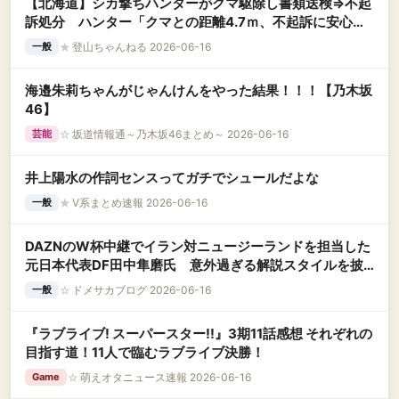
【北海道】シカ撃ちハンターがクマ駆除し書類送検⇒不起
訴処分 ハンター「クマとの距離4.7ｍ、不起訴に安心」
鉢合わせし発砲
★
登山ちゃんねる 2026-06-16
一般
海邉朱莉ちゃんがじゃんけんをやった結果！！！【乃木坂
46】
☆
坂道情報通～乃木坂46まとめ～ 2026-06-16
芸能
井上陽水の作詞センスってガチでシュールだよな
★
V系まとめ速報 2026-06-16
一般
DAZNのW杯中継でイラン対ニュージーランドを担当した
元日本代表DF田中隼磨氏 意外過ぎる解説スタイルを披
露
☆
ドメサカブログ 2026-06-16
一般
『ラブライブ! スーパースター!!』3期11話感想 それぞれの
目指す道！11人で臨むラブライブ決勝！
☆
萌えオタニュース速報 2026-06-16
Game