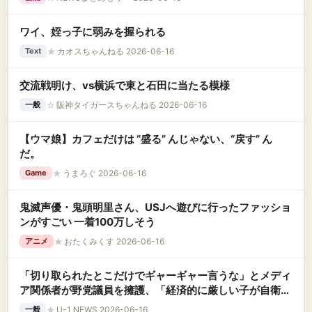
ワイ、姪っ子に弱みを握られる
★
カオスちゃんねる 2026-06-16
Text
交流戦明け、vs横浜で東と石田に当たる模様
☆
阪神タイガースちゃんねる 2026-06-16
一般
【ウマ娘】カフェだけは “盛る” んじゃない、“戻す” ん
だ。
★
うまろぐ 2026-06-16
Game
鬼滅声優・鬼頭明里さん、USJへ遊びに行ったファッショ
ンがすごい 一着100万しそう
★
おたくみくす 2026-06-16
アニメ
「切り取られたとこだけでギャーギャー言うな」とメディ
ア関係者が野党議員を擁護、「経済的に厳しい子が自衛
隊」発言は全体を見れば違う
★
U-1 NEWS 2026-06-16
一般