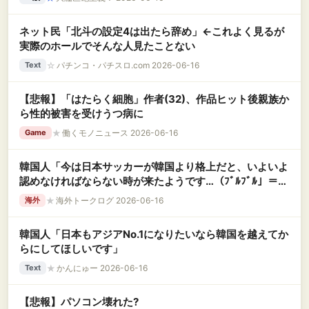
ネット民「北斗の設定4は出たら辞め」←これよく見るが
実際のホールでそんな人見たことない
☆
パチンコ・パチスロ.com 2026-06-16
Text
【悲報】「はたらく細胞」作者(32)、作品ヒット後親族か
ら性的被害を受けうつ病に
★
働くモノニュース 2026-06-16
Game
韓国人「今は日本サッカーが韓国より格上だと、いよいよ
認めなければならない時が来たようです…（ﾌﾞﾙﾌﾞﾙ」＝韓
国の反応
★
海外トークログ 2026-06-16
海外
韓国人「日本もアジアNo.1になりたいなら韓国を越えてか
らにしてほしいです」
★
かんにゅー 2026-06-16
Text
【悲報】パソコン壊れた?