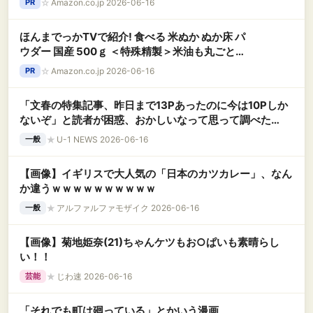
☆
Amazon.co.jp 2026-06-16
PR
ほんまでっかTVで紹介! 食べる 米ぬか ぬか床 パ
ウダー 国産 500ｇ ＜特殊精製＞米油も丸ごと精
製 食物繊維豊富
☆
Amazon.co.jp 2026-06-16
PR
「文春の特集記事、昨日まで13Pあったのに今は10Pしか
ないぞ」と読者が困惑、おかしいなって思って調べた
ら……
★
U-1 NEWS 2026-06-16
一般
【画像】イギリスで大人気の「日本のカツカレー」、なん
か違うｗｗｗｗｗｗｗｗｗｗ
★
アルファルファモザイク 2026-06-16
一般
【画像】菊地姫奈(21)ちゃんケツもお○ぱいも素晴らし
い！！
★
じわ速 2026-06-16
芸能
「それでも町は廻っている」とかいう漫画