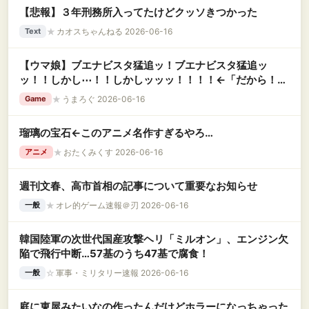
【悲報】３年刑務所入ってたけどクッソきつかった
★
カオスちゃんねる 2026-06-16
Text
【ウマ娘】ブエナビスタ猛追ッ！ブエナビスタ猛追ッ
ッ！！しかし⋯！！しかしッッッ！！！！←「だから！！
なんだよ！！」
★
うまろぐ 2026-06-16
Game
瑠璃の宝石←このアニメ名作すぎるやろ…
★
おたくみくす 2026-06-16
アニメ
週刊文春、高市首相の記事について重要なお知らせ
★
オレ的ゲーム速報＠刃 2026-06-16
一般
韓国陸軍の次世代国産攻撃ヘリ「ミルオン」、エンジン欠
陥で飛行中断…57基のうち47基で腐食！
☆
軍事・ミリタリー速報 2026-06-16
一般
庭に東屋みたいなの作ったんだけどホラーになっちゃった