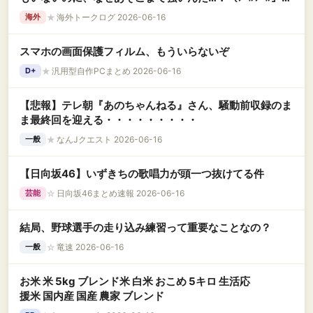
韓国の反応
★
海外トークログ 2026-06-16
海外
スマホの画面保護フィルム、もういらないぞ
★
汎用型自作PCまとめ 2026-06-16
D+
【悲報】テレ朝『あのちゃんねる』さん、騒動前収録のま
ま最終回を迎える・・・・・・・・・
★
なんJクエスト 2026-06-16
一般
【日向坂46】いずきちの歌唱力が頭一つ抜けてる件
☆
日向坂46まとめ速報 2026-06-16
芸能
結局、野球選手の走り込み練習って重要なことなの？
☆
竜速 2026-06-16
一般
お米 米 5kg ブレンド米 白米 おこめ 5キロ 生活応
援米 国内産 国産 農家 ブレンド