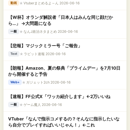
★
Vtuberまとめるよ～ん 2026-06-16
動画
【W杯】オランダ解説者「日本人はみんな同じ顔だか
ら…」 →大問題になる
★
なんJ政治ネタまとめ 2026-06-16
一般
【悲報】マジックミラー号「ご報告」
★
ラビット速報 2026-06-16
Text
【朗報】Amazon、夏の祭典「プライムデー」を7月10日
から開催すると予告
★
ガジェット2ch 2026-06-16
Web+
【速報】FF公式X「ワッカ紹介します」←2万いいね
★
ゲーム魔人 2026-06-16
一般
VTuber「なんで指示コメするの？そんなに指示したいな
ら自分でプレイすればいいじゃん！」←これ