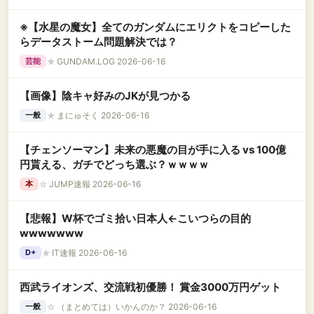
※【水星の魔女】全てのガンダムにエリクトをコピーした
らデータストーム問題解決では？
★
GUNDAM.LOG 2026-06-16
芸能
【画像】陰キャ好みのJKが見つかる
★
まにゅそく 2026-06-16
一般
【チェンソーマン】未来の悪魔の目が手に入る vs 100億
円貰える、ガチでどっち選ぶ？ｗｗｗｗ
☆
JUMP速報 2026-06-16
本
【悲報】W杯でゴミ拾い日本人←こいつらの目的
wwwwwww
★
IT速報 2026-06-16
D+
西武ライオンズ、交流戦初優勝！ 賞金3000万円ゲット
☆
（まとめては）いかんのか？ 2026-06-16
一般