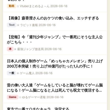
☆
Vtuberまとめるよ～ん 2026-06-16
動画
【画像】森香澄さんのおケツの食い込み、エッチすぎる
★
ラビット速報 2026-06-16
Text
【悲報】今「週刊少年ジャンプ」で一番死にそうな主人公
がこちら・・・
★
最強ジャンプ放送局 2026-06-16
本
日本人の個人制作ゲーム「めっちゃカメレオン」売り上げ
200万本突破！売り上げ16億円がたった1人の手に！
★
ゲーム魔人 2026-06-16
一般
昔の偉い大人達「ゲームをしていると脳が壊れてゲーム脳
になる！ゲーム脳になると人は死んでも呪文で復活すると
か思いだす！」←この理論
☆
ゆるゲーマー遅報 2026-06-16
Game
東方で一番エ○チなキャラ、決定する