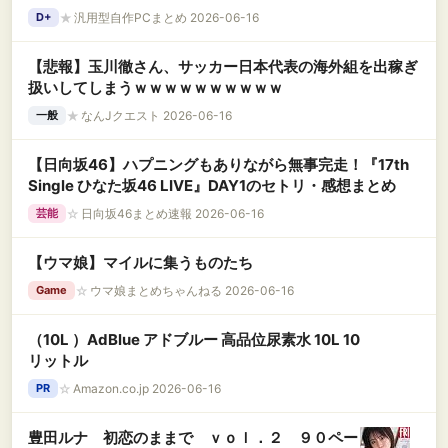
★
汎用型自作PCまとめ 2026-06-16
D+
【悲報】玉川徹さん、サッカー日本代表の海外組を出稼ぎ
扱いしてしまうｗｗｗｗｗｗｗｗｗｗ
★
なんJクエスト 2026-06-16
一般
【日向坂46】ハプニングもありながら無事完走！『17th
Single ひなた坂46 LIVE』DAY1のセトリ・感想まとめ
☆
日向坂46まとめ速報 2026-06-16
芸能
【ウマ娘】マイルに集うものたち
☆
ウマ娘まとめちゃんねる 2026-06-16
Game
（10L ）AdBlue アドブルー 高品位尿素水 10L 10
リットル
☆
Amazon.co.jp 2026-06-16
PR
豊田ルナ 初恋のままで ｖｏｌ．２ ９０ペー