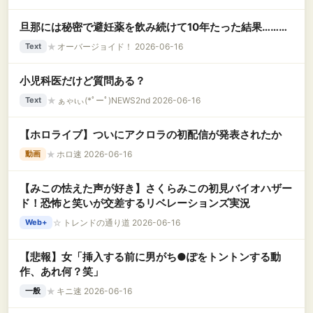
旦那には秘密で避妊薬を飲み続けて10年たった結果………
★
オーバージョイド！ 2026-06-16
Text
小児科医だけど質問ある？
★
ぁゃιぃ(*ﾟーﾟ)NEWS2nd 2026-06-16
Text
【ホロライブ】ついにアクロラの初配信が発表されたか
★
ホロ速 2026-06-16
動画
【みこの怯えた声が好き】さくらみこの初見バイオハザー
ド！恐怖と笑いが交差するリベレーションズ実況
☆
トレンドの通り道 2026-06-16
Web+
【悲報】女「挿入する前に男がち●ぽをトントンする動
作、あれ何？笑」
★
キニ速 2026-06-16
一般