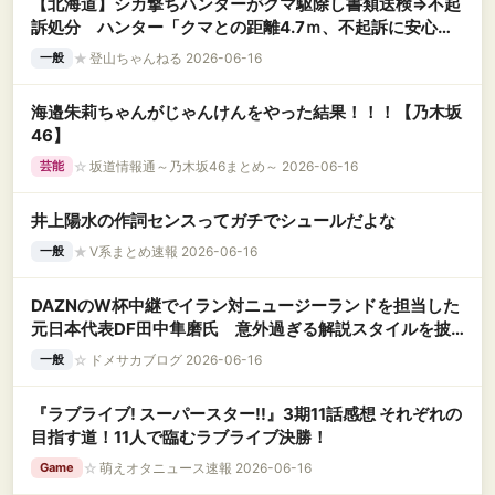
【北海道】シカ撃ちハンターがクマ駆除し書類送検⇒不起
訴処分 ハンター「クマとの距離4.7ｍ、不起訴に安心」
鉢合わせし発砲
★
登山ちゃんねる 2026-06-16
一般
海邉朱莉ちゃんがじゃんけんをやった結果！！！【乃木坂
46】
☆
坂道情報通～乃木坂46まとめ～ 2026-06-16
芸能
井上陽水の作詞センスってガチでシュールだよな
★
V系まとめ速報 2026-06-16
一般
DAZNのW杯中継でイラン対ニュージーランドを担当した
元日本代表DF田中隼磨氏 意外過ぎる解説スタイルを披
露
☆
ドメサカブログ 2026-06-16
一般
『ラブライブ! スーパースター!!』3期11話感想 それぞれの
目指す道！11人で臨むラブライブ決勝！
☆
萌えオタニュース速報 2026-06-16
Game