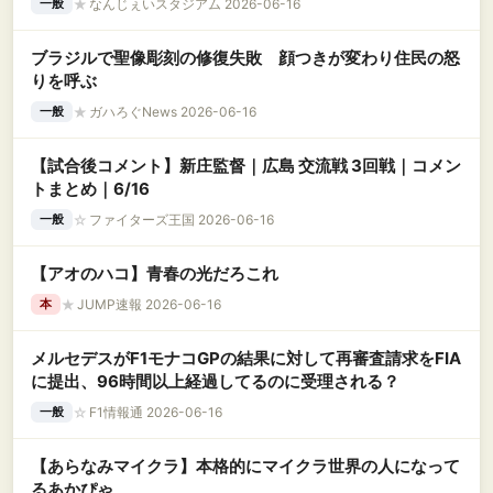
★
なんじぇいスタジアム 2026-06-16
一般
ブラジルで聖像彫刻の修復失敗 顔つきが変わり住民の怒
りを呼ぶ
★
ガハろぐNews 2026-06-16
一般
【試合後コメント】新庄監督｜広島 交流戦 3回戦｜コメン
トまとめ｜6/16
☆
ファイターズ王国 2026-06-16
一般
【アオのハコ】青春の光だろこれ
★
JUMP速報 2026-06-16
本
メルセデスがF1モナコGPの結果に対して再審査請求をFIA
に提出、96時間以上経過してるのに受理される？
☆
F1情報通 2026-06-16
一般
【あらなみマイクラ】本格的にマイクラ世界の人になって
るあかぴゃ