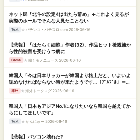
ネット民「北斗の設定4は出たら辞め」←これよく見るが
実際のホールでそんな人見たことない
☆
パチンコ・パチスロ.com 2026-06-16
Text
【悲報】「はたらく細胞」作者(32)、作品ヒット後親族か
ら性的被害を受けうつ病に
★
働くモノニュース 2026-06-16
Game
韓国人「今は日本サッカーが韓国より格上だと、いよいよ
認めなければならない時が来たようです…（ﾌﾞﾙﾌﾞﾙ」＝韓
国の反応
★
海外トークログ 2026-06-16
海外
韓国人「日本もアジアNo.1になりたいなら韓国を越えてか
らにしてほしいです」
★
かんにゅー 2026-06-16
Text
【悲報】パソコン壊れた?