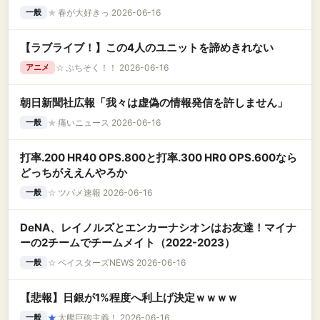
★
春が大好きっ 2026-06-16
一般
【ラブライブ！】この4人のユニットを諦めきれない
☆
ぷちそく！！ 2026-06-16
アニメ
朝日新聞社広報「我々は虚偽の情報発信を許しません」
★
痛いニュース 2026-06-16
一般
打率.200 HR40 OPS.800と打率.300 HR0 OPS.600なら
どっちがええんやろか
☆
ツバメ速報 2026-06-16
一般
DeNA、レイノルズとエンカーナシオンはお友達！マイナ
ーの2チームでチームメイト（2022-2023）
☆
ベイスターズNEWS 2026-06-16
一般
【悲報】日銀が1%程度へ利上げ決定ｗｗｗｗ
★
大艦巨砲主義！ 2026-06-16
一般