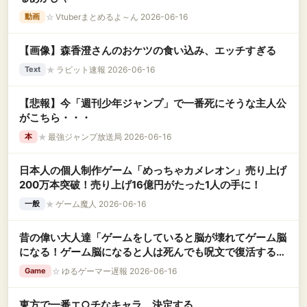
☆
Vtuberまとめるよ～ん 2026-06-16
動画
【画像】森香澄さんのおケツの食い込み、エッチすぎる
★
ラビット速報 2026-06-16
Text
【悲報】今「週刊少年ジャンプ」で一番死にそうな主人公
がこちら・・・
★
最強ジャンプ放送局 2026-06-16
本
日本人の個人制作ゲーム「めっちゃカメレオン」売り上げ
200万本突破！売り上げ16億円がたった1人の手に！
★
ゲーム魔人 2026-06-16
一般
昔の偉い大人達「ゲームをしていると脳が壊れてゲーム脳
になる！ゲーム脳になると人は死んでも呪文で復活すると
か思いだす！」←この理論
☆
ゆるゲーマー遅報 2026-06-16
Game
東方で一番エ○チなキャラ、決定する