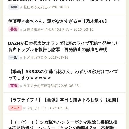
★
登山ちゃんねる 2026-06-16
Text
伊藤理々杏ちゃん、運がなさすぎるｗ【乃木坂46】
☆
坂道情報通～乃木坂46まとめ～ 2026-06-16
芸能
DAZNが日本代表対オランダ代表のライブ配信で発生した
音声トラブルを報告し謝罪 再発防止の徹底を表明
★
ドメサカブログ 2026-06-16
一般
【動画】AKB48の伊藤百花さん、わずか３秒だけでバズ
ってしまうｗｗｗｗｗ
★
女子アナお宝画像速報 2026-06-16
芸能
【ラブライブ！】【画像】本日も描き下ろし祭り【定期】
☆
ぷちそく！！ 2026-06-16
アニメ
【（・(ｪ)・）】シカ撃ちハンターがクマ駆除し書類送検
⇒不起訴処分 ハンター「クマとの距離4.7ｍ、不起訴に