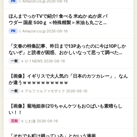
☆
Amazon.co.jp 2026-06-16
PR
ほんまでっかTVで紹介! 食べる 米ぬか ぬか床 パ
ウダー 国産 500ｇ ＜特殊精製＞米油も丸ごと精
製 食物繊維豊富
☆
Amazon.co.jp 2026-06-16
PR
「文春の特集記事、昨日まで13Pあったのに今は10Pしか
ないぞ」と読者が困惑、おかしいなって思って調べた
ら……
★
U-1 NEWS 2026-06-16
一般
【画像】イギリスで大人気の「日本のカツカレー」、なん
か違うｗｗｗｗｗｗｗｗｗｗ
★
アルファルファモザイク 2026-06-16
一般
【画像】菊地姫奈(21)ちゃんケツもお○ぱいも素晴らし
い！！
★
じわ速 2026-06-16
芸能
「それでも町は廻っている」とかいう漫画