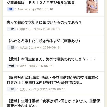
ジ超豪華版 ＦＲＩＤＡＹデジタル写真集
☆
Amazon.co.jp 2026-06-16
PR
失って初めて大切さに気づいたものってある？
★
哲学ニュースnwk 2026-06-16
一般
【ふわとろ系】たこ焼き作るよ♡（画像あり）
☆
まんぷくにゅーす 2026-06-16
一般
【悲報】本田圭佑さん、海外で嘲笑われてしまう・・・
★
VIPPER速報 2026-06-16
一般
【阪神対西武3回戦】西武・長谷川信哉が再び交流戦首位
打者浮上！第四打席内野安打で今日4打数2安
打！！！！！！
☆
なんじぇいスタジアム 2026-06-16
一般
【悲報】生活保護者「食事は1日2回しかできない。生活保
護費が少なすぎる」