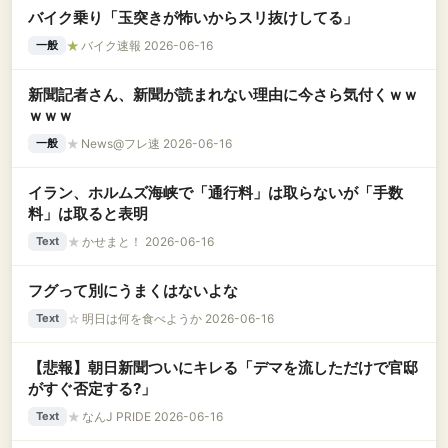
バイク乗り「玉突きが怖いからスリ抜けしてる」
★
バイク速報 2026-06-16
一般
新聞記者さん、新聞が読まれない理由に今さら気付くｗｗ
ｗｗｗ
★
News@フレ速 2026-06-16
一般
イラン、ホルムズ海峡で「通行料」は取らないが「手数
料」は取ると表明
★
かせまと！ 2026-06-16
Text
フグって別にうまくはないよな
☆
明日は何を食べようか 2026-06-16
Text
【悲報】朝日新聞ついにキレる「デマを流しただけで官邸
がすぐ否定する?」
★
なんJ PRIDE 2026-06-16
Text