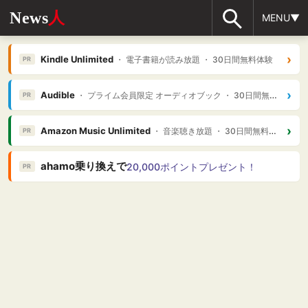
News
人
MENU▼
›
Kindle Unlimited
・ 電子書籍が読み放題 ・ 30日間無料体験
PR
›
Audible
・ プライム会員限定 オーディオブック ・ 30日間無料体験
PR
›
Amazon Music Unlimited
・ 音楽聴き放題 ・ 30日間無料体験
PR
ahamo乗り換えで
20,000ポイントプレゼント！
PR