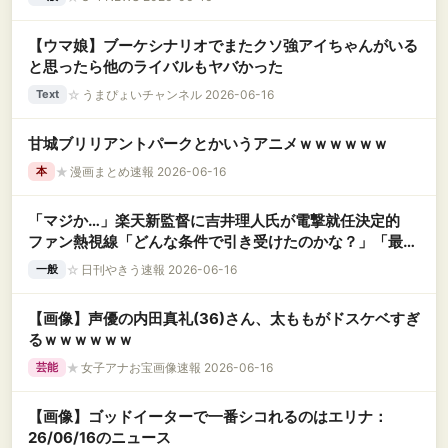
【ウマ娘】ブーケシナリオでまたクソ強アイちゃんがいる
と思ったら他のライバルもヤバかった
☆
うまぴょいチャンネル 2026-06-16
Text
甘城ブリリアントパークとかいうアニメｗｗｗｗｗｗ
★
漫画まとめ速報 2026-06-16
本
「マジか…」楽天新監督に吉井理人氏が電撃就任決定的
ファン熱視線「どんな条件で引き受けたのかな？」「最低
でも3年はお任せしてほしい」
☆
日刊やきう速報 2026-06-16
一般
【画像】声優の内田真礼(36)さん、太ももがドスケベすぎ
るｗｗｗｗｗｗ
★
女子アナお宝画像速報 2026-06-16
芸能
【画像】ゴッドイーターで一番シコれるのはエリナ：
26/06/16のニュース