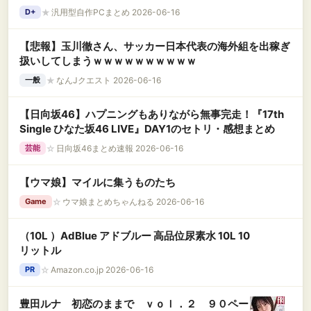
★
汎用型自作PCまとめ 2026-06-16
D+
【悲報】玉川徹さん、サッカー日本代表の海外組を出稼ぎ
扱いしてしまうｗｗｗｗｗｗｗｗｗｗ
★
なんJクエスト 2026-06-16
一般
【日向坂46】ハプニングもありながら無事完走！『17th
Single ひなた坂46 LIVE』DAY1のセトリ・感想まとめ
☆
日向坂46まとめ速報 2026-06-16
芸能
【ウマ娘】マイルに集うものたち
☆
ウマ娘まとめちゃんねる 2026-06-16
Game
（10L ）AdBlue アドブルー 高品位尿素水 10L 10
リットル
☆
Amazon.co.jp 2026-06-16
PR
豊田ルナ 初恋のままで ｖｏｌ．２ ９０ペー