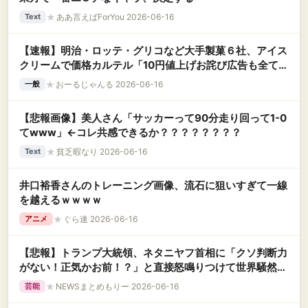
★
ああ言えばForYou 2026-06-16
Text
【速報】明治・ロッテ・グリコなど大手製菓６社、アイス
クリームで価格カルテル「10円値上げお詫び広告も全てパ
フォーマンスだった」
★
おーるじゃんる 2026-06-16
一般
【悲報画像】美人さん「サッカーって90分走り回って1-0
てwww」←コレ共感できるか？？？？？？？？
★
貧乏暇なり 2026-06-16
Text
井口裕香さんのトレーニング画像、流石に狙いすぎて一線
を越えるｗｗｗｗ
★
ぐら速 2026-06-16
アニメ
【悲報】トランプ大統領、ネタニヤフ首相に「クソ判断力
がない！正気かお前！？」と直接怒鳴りつけて世界騒然ｗ
ｗｗｗ
★
NEWSまとめもりー 2026-06-16
芸能