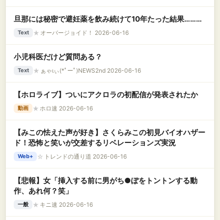
旦那には秘密で避妊薬を飲み続けて10年たった結果………
★
オーバージョイド！ 2026-06-16
Text
小児科医だけど質問ある？
★
ぁゃιぃ(*ﾟーﾟ)NEWS2nd 2026-06-16
Text
【ホロライブ】ついにアクロラの初配信が発表されたか
★
ホロ速 2026-06-16
動画
【みこの怯えた声が好き】さくらみこの初見バイオハザー
ド！恐怖と笑いが交差するリベレーションズ実況
☆
トレンドの通り道 2026-06-16
Web+
【悲報】女「挿入する前に男がち●ぽをトントンする動
作、あれ何？笑」
★
キニ速 2026-06-16
一般