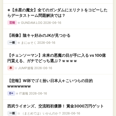
※【水星の魔女】全てのガンダムにエリクトをコピーした
らデータストーム問題解決では？
★
GUNDAM.LOG 2026-06-16
芸能
【画像】陰キャ好みのJKが見つかる
★
まにゅそく 2026-06-16
一般
【チェンソーマン】未来の悪魔の目が手に入る vs 100億
円貰える、ガチでどっち選ぶ？ｗｗｗｗ
☆
JUMP速報 2026-06-16
本
【悲報】W杯でゴミ拾い日本人←こいつらの目的
wwwwwww
★
IT速報 2026-06-16
D+
西武ライオンズ、交流戦初優勝！ 賞金3000万円ゲット
☆
（まとめては）いかんのか？ 2026-06-16
一般