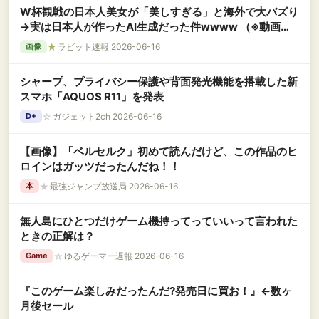
W杯観戦の日本人美女が「美しすぎる」と海外で大バズり
→実は日本人が作ったAI生成だった件wwww （※動画あ
り）
★
ラビット速報 2026-06-16
画像
シャープ、プライバシー保護や背面発光機能を搭載した新
スマホ「AQUOS R11」を発表
☆
ガジェット2ch 2026-06-16
D+
【画像】「ベルセルク」初めて読んだけど、この作品のヒ
ロインはガッツだったんだね！！
★
最強ジャンプ放送局 2026-06-16
本
無人島にひとつだけゲーム機持ってっていいって言われた
ときの正解は？
☆
ゆるゲーマー遅報 2026-06-16
Game
『このゲーム楽しみだったんだ?発売日に買お！』←数ヶ
月後セール