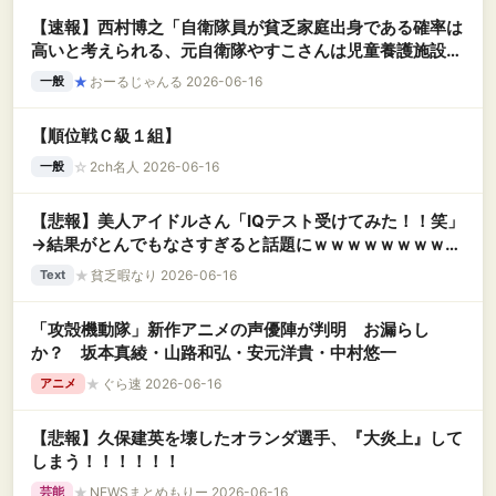
【速報】西村博之「自衛隊員が貧乏家庭出身である確率は
高いと考えられる、元自衛隊やすこさんは児童養護施設出
身」
★
おーるじゃんる 2026-06-16
一般
【順位戦Ｃ級１組】
☆
2ch名人 2026-06-16
一般
【悲報】美人アイドルさん「IQテスト受けてみた！！笑」
→結果がとんでもなさすぎると話題にｗｗｗｗｗｗｗｗｗ
ｗｗ
★
貧乏暇なり 2026-06-16
Text
「攻殻機動隊」新作アニメの声優陣が判明 お漏らし
か？ 坂本真綾・山路和弘・安元洋貴・中村悠一
★
ぐら速 2026-06-16
アニメ
【悲報】久保建英を壊したオランダ選手、『大炎上』して
しまう！！！！！！
★
NEWSまとめもりー 2026-06-16
芸能