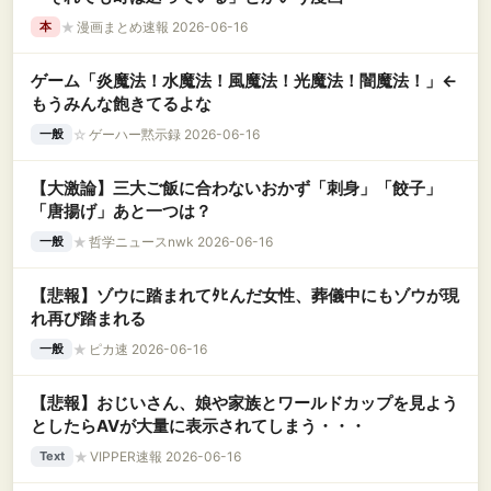
★
漫画まとめ速報 2026-06-16
本
ゲーム「炎魔法！水魔法！風魔法！光魔法！闇魔法！」←
もうみんな飽きてるよな
☆
ゲーハー黙示録 2026-06-16
一般
【大激論】三大ご飯に合わないおかず「刺身」「餃子」
「唐揚げ」あと一つは？
★
哲学ニュースnwk 2026-06-16
一般
【悲報】ゾウに踏まれてﾀﾋんだ女性、葬儀中にもゾウが現
れ再び踏まれる
★
ピカ速 2026-06-16
一般
【悲報】おじいさん、娘や家族とワールドカップを見よう
としたらAVが大量に表示されてしまう・・・
★
VIPPER速報 2026-06-16
Text