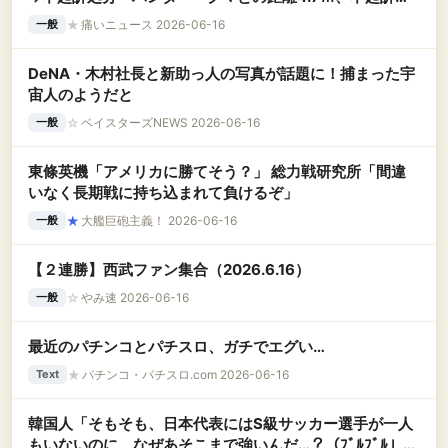
安心」鉢合わせし発砲
★
痛いニュース 2026-06-16
一般
DeNA・木村社長と新助っ人の写真が話題に！捕まった宇
宙人のようだと
☆
ベイスターズNEWS 2026-06-16
一般
東條英機「アメリカに勝てそう？」 総力戦研究所「間違
いなく長期戦に持ち込まれて負けるぞ」
★
大艦巨砲主義！ 2026-06-16
一般
【２連勝】西武ファン集合（2026.6.16）
☆
やみ速 2026-06-16
一般
最近のパチンコとパチスロ、ガチでエグい…
★
パチンコ・パチスロ.com 2026-06-16
Text
韓国人「そもそも、日本代表にはS級サッカー選手が一人
もいないのに、なぜあそこまで強いんだ…？（ﾌﾞﾙﾌﾞﾙ」＝