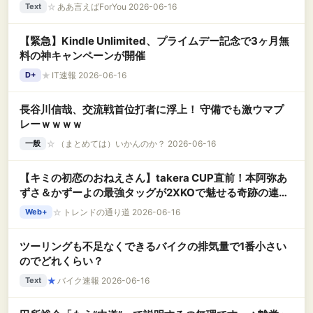
☆
ああ言えばForYou 2026-06-16
Text
【緊急】Kindle Unlimited、プライムデー記念で3ヶ月無
料の神キャンペーンが開催
★
IT速報 2026-06-16
D+
長谷川信哉、交流戦首位打者に浮上！ 守備でも激ウマプ
レーｗｗｗｗ
☆
（まとめては）いかんのか？ 2026-06-16
一般
【キミの初恋のおねえさん】takera CUP直前！本阿弥あ
ずさ＆かずーよの最強タッグが2XKOで魅せる奇跡の連携
プレイ！
☆
トレンドの通り道 2026-06-16
Web+
ツーリングも不足なくできるバイクの排気量で1番小さい
のでどれくらい？
★
バイク速報 2026-06-16
Text