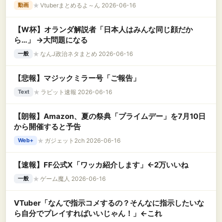
★
Vtuberまとめるよ～ん 2026-06-16
動画
【W杯】オランダ解説者「日本人はみんな同じ顔だか
ら…」 →大問題になる
★
なんJ政治ネタまとめ 2026-06-16
一般
【悲報】マジックミラー号「ご報告」
★
ラビット速報 2026-06-16
Text
【朗報】Amazon、夏の祭典「プライムデー」を7月10日
から開催すると予告
★
ガジェット2ch 2026-06-16
Web+
【速報】FF公式X「ワッカ紹介します」←2万いいね
★
ゲーム魔人 2026-06-16
一般
VTuber「なんで指示コメするの？そんなに指示したいな
ら自分でプレイすればいいじゃん！」←これ