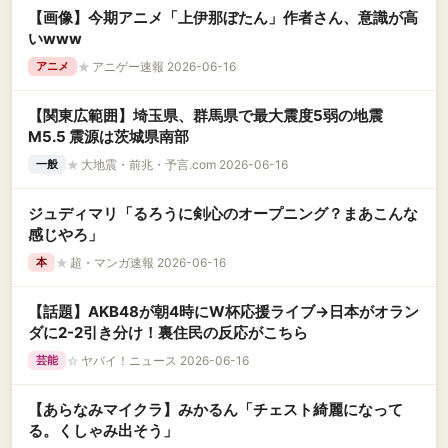
【画像】今期アニメ「上伊那ぼたん」作者さん、意識が高
いwww
★
アニゲー速報 2026-06-16
アニメ
【関東広範囲】埼玉県、群馬県で最大震度5弱の地震
M5.5 震源は茨城県南部
★
大地震・前兆・予言.com 2026-06-16
一般
ジュディマリ「るろうに剣心のオープニング？まあこんな
感じやろ」
★
超・マンガ速報 2026-06-16
本
【話題】AKB48が朝4時にW杯応援ライブ→日本がオラン
ダに2-2引き分け！裏住民の反応がこちら
☆
ヤバイ！ニュース 2026-06-16
芸能
【あらなみマイクラ】みかるん「チェスト綺麗になって
る。くしゃみ出そう」