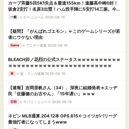
カープ斉藤5回5K1失点＆最速155km！遠藤高中崎0封！
坂倉2安打！名原3出塁！ハム投手陣に5安打14三振。今季
8度目の完封負け【広島0-2日ハム/試合結果】
★
かーぷぶーん 2026-06-16
一般
【疑問】「がんばれゴエモン」←このゲームシリーズが若
者にウケない理由
★
アニゲー速報 2026-06-16
Game
BLEACH卯ノ花烈の公式ステータスｗｗｗｗｗｗｗｗｗｗ
ｗｗｗｗｗｗｗｗｗｗｗｗｗｗｗｗｗｗｗｗｗｗｗｗ
★
超・マンガ速報 2026-06-16
本
【速報】吉岡里帆さん（34）、深夜に結婚発表→エッヂ
民「佐藤健のお古やん」「15年遅い」ｗｗｗ
★
ヤバイ！ニュース 2026-06-16
芸能
ネビン MLB通算.204 12本 OPS.615←コイツがパリーグ
最強打者になってしまうwww