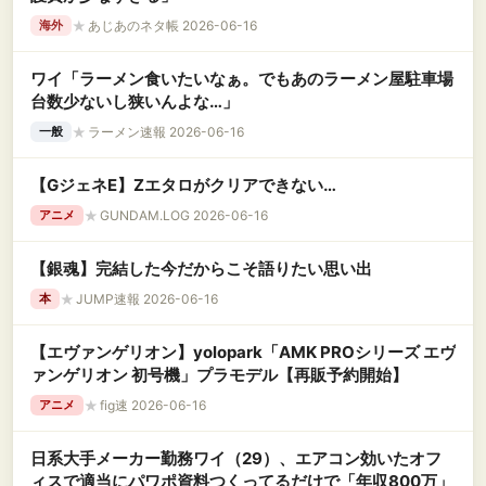
★
あじあのネタ帳 2026-06-16
海外
ワイ「ラーメン食いたいなぁ。でもあのラーメン屋駐車場
台数少ないし狭いんよな…」
★
ラーメン速報 2026-06-16
一般
【GジェネE】Zエタロがクリアできない…
★
GUNDAM.LOG 2026-06-16
アニメ
【銀魂】完結した今だからこそ語りたい思い出
★
JUMP速報 2026-06-16
本
【エヴァンゲリオン】yolopark「AMK PROシリーズ エヴ
ァンゲリオン 初号機」プラモデル【再販予約開始】
★
fig速 2026-06-16
アニメ
日系大手メーカー勤務ワイ（29）、エアコン効いたオフ
ィスで適当にパワポ資料つくってるだけで「年収800万」