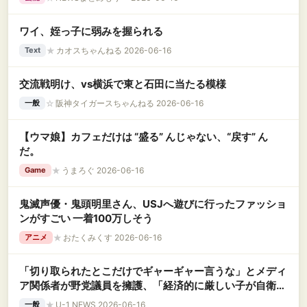
ワイ、姪っ子に弱みを握られる
★
カオスちゃんねる 2026-06-16
Text
交流戦明け、vs横浜で東と石田に当たる模様
☆
阪神タイガースちゃんねる 2026-06-16
一般
【ウマ娘】カフェだけは “盛る” んじゃない、“戻す” ん
だ。
★
うまろぐ 2026-06-16
Game
鬼滅声優・鬼頭明里さん、USJへ遊びに行ったファッショ
ンがすごい 一着100万しそう
★
おたくみくす 2026-06-16
アニメ
「切り取られたとこだけでギャーギャー言うな」とメディ
ア関係者が野党議員を擁護、「経済的に厳しい子が自衛
隊」発言は全体を見れば違う
★
U-1 NEWS 2026-06-16
一般