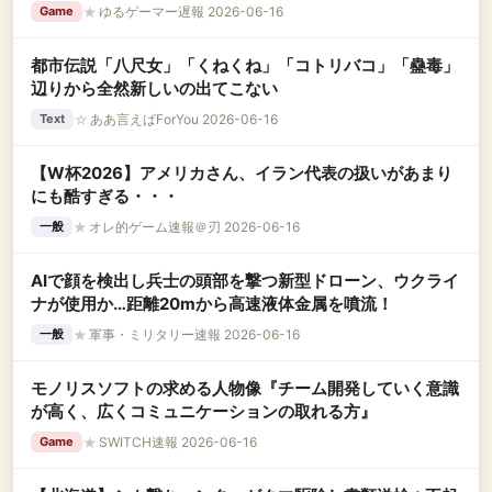
★
ゆるゲーマー遅報 2026-06-16
Game
都市伝説「八尺女」「くねくね」「コトリバコ」「蠱毒」
辺りから全然新しいの出てこない
☆
ああ言えばForYou 2026-06-16
Text
【W杯2026】アメリカさん、イラン代表の扱いがあまり
にも酷すぎる・・・
★
オレ的ゲーム速報＠刃 2026-06-16
一般
AIで顔を検出し兵士の頭部を撃つ新型ドローン、ウクライ
ナが使用か…距離20mから高速液体金属を噴流！
★
軍事・ミリタリー速報 2026-06-16
一般
モノリスソフトの求める人物像『チーム開発していく意識
が高く、広くコミュニケーションの取れる方』
★
SWITCH速報 2026-06-16
Game