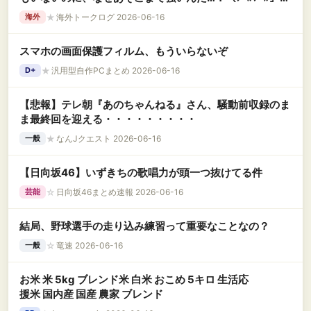
韓国の反応
★
海外トークログ 2026-06-16
海外
スマホの画面保護フィルム、もういらないぞ
★
汎用型自作PCまとめ 2026-06-16
D+
【悲報】テレ朝『あのちゃんねる』さん、騒動前収録のま
ま最終回を迎える・・・・・・・・・
★
なんJクエスト 2026-06-16
一般
【日向坂46】いずきちの歌唱力が頭一つ抜けてる件
☆
日向坂46まとめ速報 2026-06-16
芸能
結局、野球選手の走り込み練習って重要なことなの？
☆
竜速 2026-06-16
一般
お米 米 5kg ブレンド米 白米 おこめ 5キロ 生活応
援米 国内産 国産 農家 ブレンド