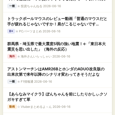
★
投資ちゃんねる 2026-06-16
一般
トラックボールマウスのレビュー動画「普通のマウスだと
手が疲れるじゃないですか！肩がこるじゃないです
か！！」←これ
★
PCパーツまとめ 2026-06-16
D+
群馬県・埼玉県で最大震度5弱の強い地震！←「東日本大
震災を思い出した」（海外の反応）
★
海外さんいらっしゃい 2026-06-16
海外
アストンマーチンはAMR26BとホンダのADUO改良版の
出来次第で来年以降のシナリオ変わってきそうだよな
★
F1情報通 2026-06-16
一般
【あらなみマイクラ】ぽんちゃんを前にしたりかしぃクソ
ガキすぎて草
☆
Vtuberまとめるよ～ん 2026-06-16
動画