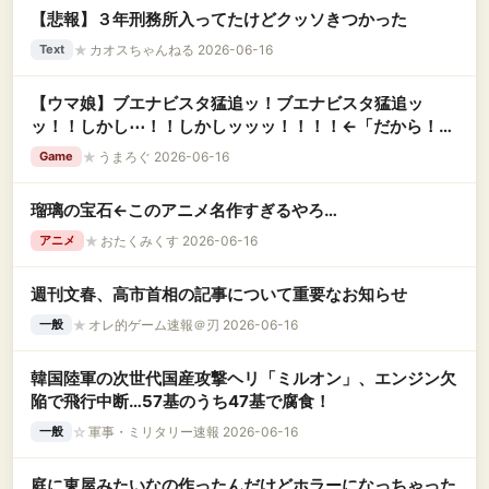
【悲報】３年刑務所入ってたけどクッソきつかった
★
カオスちゃんねる 2026-06-16
Text
【ウマ娘】ブエナビスタ猛追ッ！ブエナビスタ猛追ッ
ッ！！しかし⋯！！しかしッッッ！！！！←「だから！！
なんだよ！！」
★
うまろぐ 2026-06-16
Game
瑠璃の宝石←このアニメ名作すぎるやろ…
★
おたくみくす 2026-06-16
アニメ
週刊文春、高市首相の記事について重要なお知らせ
★
オレ的ゲーム速報＠刃 2026-06-16
一般
韓国陸軍の次世代国産攻撃ヘリ「ミルオン」、エンジン欠
陥で飛行中断…57基のうち47基で腐食！
☆
軍事・ミリタリー速報 2026-06-16
一般
庭に東屋みたいなの作ったんだけどホラーになっちゃった