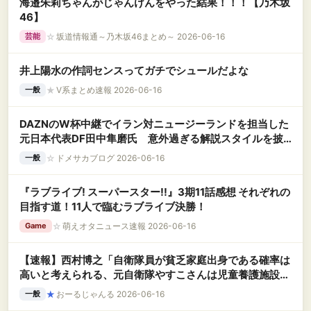
海邉朱莉ちゃんがじゃんけんをやった結果！！！【乃木坂
46】
☆
坂道情報通～乃木坂46まとめ～ 2026-06-16
芸能
井上陽水の作詞センスってガチでシュールだよな
★
V系まとめ速報 2026-06-16
一般
DAZNのW杯中継でイラン対ニュージーランドを担当した
元日本代表DF田中隼磨氏 意外過ぎる解説スタイルを披
露
☆
ドメサカブログ 2026-06-16
一般
『ラブライブ! スーパースター!!』3期11話感想 それぞれの
目指す道！11人で臨むラブライブ決勝！
☆
萌えオタニュース速報 2026-06-16
Game
【速報】西村博之「自衛隊員が貧乏家庭出身である確率は
高いと考えられる、元自衛隊やすこさんは児童養護施設出
身」
★
おーるじゃんる 2026-06-16
一般