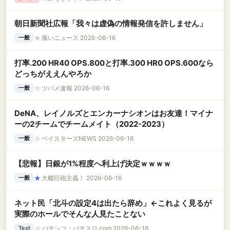
朝日新聞社広報「我々は虚偽の情報発信を許しません」
★
痛いニュース 2026-06-16
一般
打率.200 HR40 OPS.800と打率.300 HR0 OPS.600なら
どっちがええんやろか
☆
ツバメ速報 2026-06-16
一般
DeNA、レイノルズとエンカーナシオンはお友達！マイナ
ーの2チームでチームメイト（2022-2023）
☆
ベイスターズNEWS 2026-06-16
一般
【悲報】日銀が1%程度へ利上げ決定ｗｗｗｗ
★
大艦巨砲主義！ 2026-06-16
一般
ネット民「北斗の設定4は出たら辞め」←これよく見るが
実際のホールでそんな人見たことない
☆
パチンコ・パチスロ.com 2026-06-16
Text