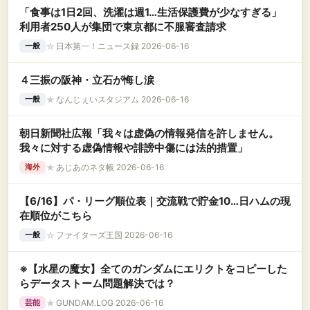
「食事は1日2回、洗濯は週1…生活保護費が少なすぎる」
利用者250人が集団で東京都に不服審査請求
☆
日本第一！ニュース録 2026-06-16
一般
４三振の阪神・立石が悔し涙
★
なんじぇいスタジアム 2026-06-16
一般
朝日新聞社広報「我々は虚偽の情報発信を許しません。
我々に対する虚偽情報や誹謗中傷には法的措置」
★
あじあのネタ帳 2026-06-16
海外
【6/16】パ・リーグ順位表｜交流戦で貯金10…日ハムの現
在順位がこちら
☆
ファイターズ王国 2026-06-16
一般
※【水星の魔女】全てのガンダムにエリクトをコピーした
らデータストーム問題解決では？
★
GUNDAM.LOG 2026-06-16
芸能