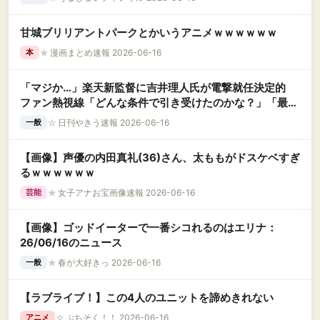
甘城ブリリアントパークとかいうアニメｗｗｗｗｗｗ
★
漫画まとめ速報 2026-06-16
本
「マジか…」楽天新監督に吉井理人氏が電撃就任決定的
ファン熱視線「どんな条件で引き受けたのかな？」「最低
でも3年はお任せしてほしい」
☆
日刊やきう速報 2026-06-16
一般
【画像】声優の内田真礼(36)さん、太ももがドスケベすぎ
るｗｗｗｗｗｗ
★
女子アナお宝画像速報 2026-06-16
芸能
【画像】ゴッドイーターで一番シコれるのはエリナ：
26/06/16のニュース
★
春が大好きっ 2026-06-16
一般
【ラブライブ！】この4人のユニットを諦めきれない
☆
ぷちそく！！ 2026-06-16
アニメ