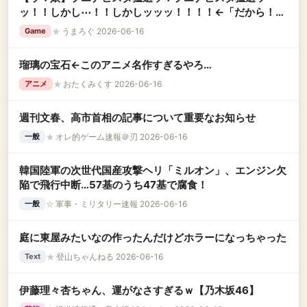
ッ！！しかし⋯！！しかしッッッ！！！！←「だから！！
なんだよ！！」
★
うまろぐ 2026-06-16
Game
瑠璃の宝石←このアニメ名作すぎるやろ…
★
おたくみくす 2026-06-16
アニメ
週刊文春、高市首相の記事について重要なお知らせ
★
オレ的ゲーム速報＠刃 2026-06-16
一般
韓国陸軍の次世代国産攻撃ヘリ「ミルオン」、エンジン欠
陥で飛行中断…57基のうち47基で腐食！
☆
軍事・ミリタリー速報 2026-06-16
一般
庭に東屋みたいなの作ったんだけどホラーになっちゃった
★
登山ちゃんねる 2026-06-16
Text
伊藤理々杏ちゃん、運がなさすぎるｗ【乃木坂46】