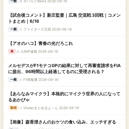
★
ガハろぐNews 2026-06-16
一般
【試合後コメント】新庄監督｜広島 交流戦 3回戦｜コメン
トまとめ｜6/16
☆
ファイターズ王国 2026-06-16
一般
【アオのハコ】青春の光だろこれ
★
JUMP速報 2026-06-16
本
メルセデスがF1モナコGPの結果に対して再審査請求をFIA
に提出、96時間以上経過してるのに受理される？
☆
F1情報通 2026-06-16
一般
【あらなみマイクラ】本格的にマイクラ世界の人になって
るあかぴゃ
☆
Vtuberまとめるよ～ん 2026-06-16
動画
【画像】森香澄さんのおケツの食い込み、エッチすぎる