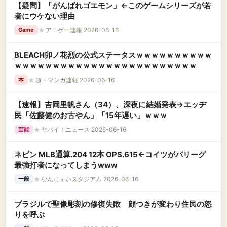
【疑問】「がんばれゴエモン」←このゲームシリーズが若
者にウケない理由
★
アニゲー速報 2026-06-16
Game
BLEACH卯ノ花烈の公式ステータスｗｗｗｗｗｗｗｗｗｗ
ｗｗｗｗｗｗｗｗｗｗｗｗｗｗｗｗｗｗｗｗｗｗｗｗ
★
超・マンガ速報 2026-06-16
本
【速報】吉岡里帆さん（34）、深夜に結婚発表→エッヂ
民「佐藤健のお古やん」「15年遅い」ｗｗｗ
★
ヤバイ！ニュース 2026-06-16
芸能
ネビン MLB通算.204 12本 OPS.615←コイツがパリーグ
最強打者になってしまうwww
★
なんじぇいスタジアム 2026-06-16
一般
ブラジルで聖像彫刻の修復失敗 顔つきが変わり住民の怒
りを呼ぶ