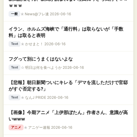
ｗｗｗ
★
News@フレ速 2026-06-16
一般
イラン、ホルムズ海峡で「通行料」は取らないが「手数
料」は取ると表明
★
かせまと！ 2026-06-16
Text
フグって別にうまくはないよな
☆
明日は何を食べようか 2026-06-16
Text
【悲報】朝日新聞ついにキレる「デマを流しただけで官邸
がすぐ否定する?」
★
なんJ PRIDE 2026-06-16
Text
【画像】今期アニメ「上伊那ぼたん」作者さん、意識が高
いwww
★
アニゲー速報 2026-06-16
アニメ