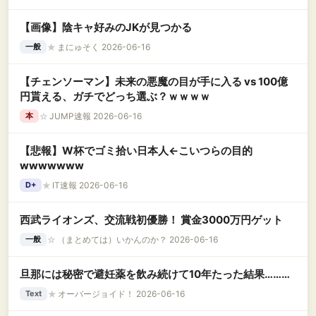
【画像】陰キャ好みのJKが見つかる
★
まにゅそく 2026-06-16
一般
【チェンソーマン】未来の悪魔の目が手に入る vs 100億
円貰える、ガチでどっち選ぶ？ｗｗｗｗ
☆
JUMP速報 2026-06-16
本
【悲報】W杯でゴミ拾い日本人←こいつらの目的
wwwwwww
★
IT速報 2026-06-16
D+
西武ライオンズ、交流戦初優勝！ 賞金3000万円ゲット
☆
（まとめては）いかんのか？ 2026-06-16
一般
旦那には秘密で避妊薬を飲み続けて10年たった結果………
★
オーバージョイド！ 2026-06-16
Text