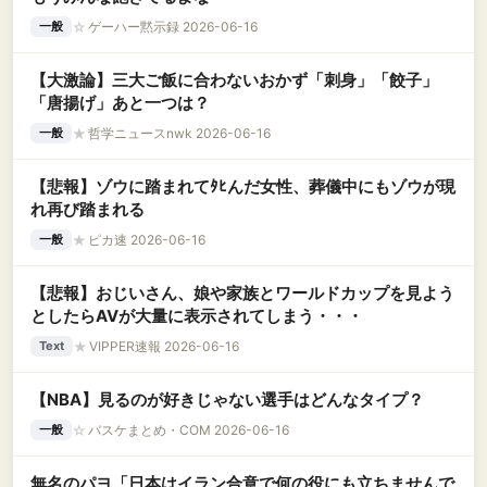
☆
ゲーハー黙示録 2026-06-16
一般
【大激論】三大ご飯に合わないおかず「刺身」「餃子」
「唐揚げ」あと一つは？
★
哲学ニュースnwk 2026-06-16
一般
【悲報】ゾウに踏まれてﾀﾋんだ女性、葬儀中にもゾウが現
れ再び踏まれる
★
ピカ速 2026-06-16
一般
【悲報】おじいさん、娘や家族とワールドカップを見よう
としたらAVが大量に表示されてしまう・・・
★
VIPPER速報 2026-06-16
Text
【NBA】見るのが好きじゃない選手はどんなタイプ？
☆
バスケまとめ・COM 2026-06-16
一般
無名のパヨ「日本はイラン合意で何の役にも立ちませんで