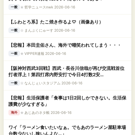
★
哲学ニュースnwk 2026-06-16
一般
【ふわとろ系】たこ焼き作るよ♡（画像あり）
☆
まんぷくにゅーす 2026-06-16
一般
【悲報】本田圭佑さん、海外で嘲笑われてしまう・・・
★
VIPPER速報 2026-06-16
一般
【阪神対西武3回戦】西武・長谷川信哉が再び交流戦首位
打者浮上！第四打席内野安打で今日4打数2安
打！！！！！！
☆
なんじぇいスタジアム 2026-06-16
一般
【悲報】生活保護者「食事は1日2回しかできない。生活保
護費が少なすぎる」
★
あじあのネタ帳 2026-06-16
海外
ワイ「ラーメン食いたいなぁ。でもあのラーメン屋駐車場
台数少ないし狭いんよな…」