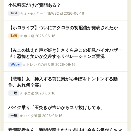
小児科医だけど質問ある？
★
ぁゃιぃ(*ﾟーﾟ)NEWS2nd 2026-06-16
Text
【ホロライブ】ついにアクロラの初配信が発表されたか
★
ホロ速 2026-06-16
動画
【みこの怯えた声が好き】さくらみこの初見バイオハザー
ド！恐怖と笑いが交差するリベレーションズ実況
☆
トレンドの通り道 2026-06-16
Web+
【悲報】女「挿入する前に男がち●ぽをトントンする動
作、あれ何？笑」
★
キニ速 2026-06-16
一般
バイク乗り「玉突きが怖いからスリ抜けしてる」
★
バイク速報 2026-06-16
一般
新聞記者さん、新聞が読まれない理由に今さら気付くｗｗ