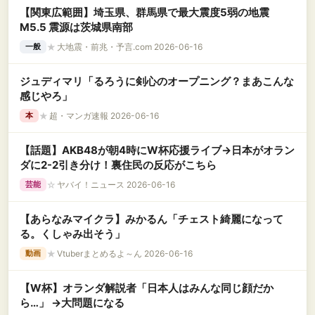
【関東広範囲】埼玉県、群馬県で最大震度5弱の地震
M5.5 震源は茨城県南部
★
大地震・前兆・予言.com 2026-06-16
一般
ジュディマリ「るろうに剣心のオープニング？まあこんな
感じやろ」
★
超・マンガ速報 2026-06-16
本
【話題】AKB48が朝4時にW杯応援ライブ→日本がオラン
ダに2-2引き分け！裏住民の反応がこちら
☆
ヤバイ！ニュース 2026-06-16
芸能
【あらなみマイクラ】みかるん「チェスト綺麗になって
る。くしゃみ出そう」
★
Vtuberまとめるよ～ん 2026-06-16
動画
【W杯】オランダ解説者「日本人はみんな同じ顔だか
ら…」 →大問題になる