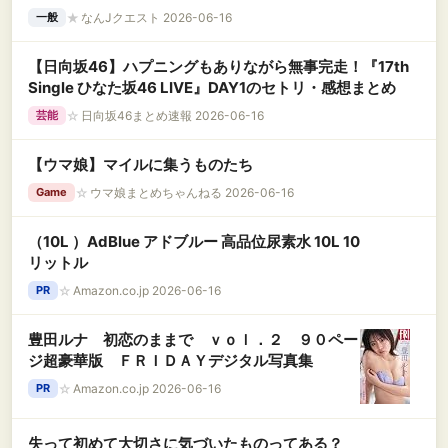
★
なんJクエスト 2026-06-16
一般
【日向坂46】ハプニングもありながら無事完走！『17th
Single ひなた坂46 LIVE』DAY1のセトリ・感想まとめ
☆
日向坂46まとめ速報 2026-06-16
芸能
【ウマ娘】マイルに集うものたち
☆
ウマ娘まとめちゃんねる 2026-06-16
Game
（10L ）AdBlue アドブルー 高品位尿素水 10L 10
リットル
☆
Amazon.co.jp 2026-06-16
PR
豊田ルナ 初恋のままで ｖｏｌ．２ ９０ペー
ジ超豪華版 ＦＲＩＤＡＹデジタル写真集
☆
Amazon.co.jp 2026-06-16
PR
失って初めて大切さに気づいたものってある？