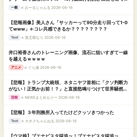
フォーマンスだった」
★
おーるじゃんる 2026-06-16
一般
【悲報画像】美人さん「サッカーって90分走り回って1-0
てwww」←コレ共感できるか？？？？？？？？
★
貧乏暇なり 2026-06-16
Text
井口裕香さんのトレーニング画像、流石に狙いすぎて一線
を越えるｗｗｗｗ
★
ぐら速 2026-06-16
アニメ
【悲報】トランプ大統領、ネタニヤフ首相に「クソ判断力
がない！正気かお前！？」と直接怒鳴りつけて世界騒然ｗ
ｗｗｗ
★
NEWSまとめもりー 2026-06-16
芸能
【悲報】３年刑務所入ってたけどクッソきつかった
★
カオスちゃんねる 2026-06-16
Text
【ウマ娘】ブエナビスタ猛追ッ！ブエナビスタ猛追ッ