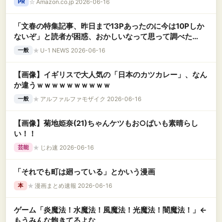
☆
Amazon.co.jp 2026-06-16
PR
「文春の特集記事、昨日まで13Pあったのに今は10Pしか
ないぞ」と読者が困惑、おかしいなって思って調べた
ら……
★
U-1 NEWS 2026-06-16
一般
【画像】イギリスで大人気の「日本のカツカレー」、なん
か違うｗｗｗｗｗｗｗｗｗｗ
★
アルファルファモザイク 2026-06-16
一般
【画像】菊地姫奈(21)ちゃんケツもお○ぱいも素晴らし
い！！
★
じわ速 2026-06-16
芸能
「それでも町は廻っている」とかいう漫画
★
漫画まとめ速報 2026-06-16
本
ゲーム「炎魔法！水魔法！風魔法！光魔法！闇魔法！」←
もうみんな飽きてるよな