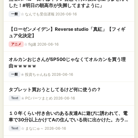
した！#明日の朝高市が失脚してますように」
☆
なんでも受信遅報 2026-06-16
一般
【ローゼンメイデン】Reverse studio「真紅」【フィギ
ュア化決定】
☆
fig速 2026-06-16
アニメ
オルカンおじさんがSP500じゃなくてオルカンを買う理
由ｗｗｗｗｗ
★
投資ちゃんねる 2026-06-16
一般
タブレット買おうとしてるけど何に使うの？
★
PCパーツまとめ 2026-06-16
Text
１０年くらい付き合いのある友達Aに遊びに誘われて、電
車で30分以上かけてAの住んでいる街に出かけた。カラオ
ケに行きしばらく歌っていると、私が歌っている時にAが
☆
まなにゅ～ 2026-06-16
Text
スマホを持って部屋から出ていき・・・