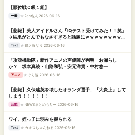
【順位戦Ｃ級１組】
☆
2ch名人 2026-06-16
一般
【悲報】美人アイドルさん「IQテスト受けてみた！！笑」
→結果がとんでもなさすぎると話題にｗｗｗｗｗｗｗｗｗ
ｗｗ
★
貧乏暇なり 2026-06-16
Text
「攻殻機動隊」新作アニメの声優陣が判明 お漏らし
か？ 坂本真綾・山路和弘・安元洋貴・中村悠一
★
ぐら速 2026-06-16
アニメ
【悲報】久保建英を壊したオランダ選手、『大炎上』して
しまう！！！！！！
★
NEWSまとめもりー 2026-06-16
芸能
ワイ、姪っ子に弱みを握られる
★
カオスちゃんねる 2026-06-16
Text