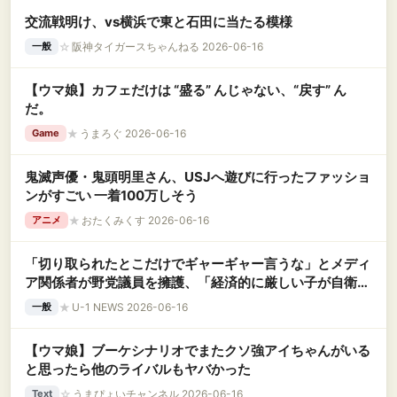
交流戦明け、vs横浜で東と石田に当たる模様
☆
阪神タイガースちゃんねる 2026-06-16
一般
【ウマ娘】カフェだけは “盛る” んじゃない、“戻す” ん
だ。
★
うまろぐ 2026-06-16
Game
鬼滅声優・鬼頭明里さん、USJへ遊びに行ったファッショ
ンがすごい 一着100万しそう
★
おたくみくす 2026-06-16
アニメ
「切り取られたとこだけでギャーギャー言うな」とメディ
ア関係者が野党議員を擁護、「経済的に厳しい子が自衛
隊」発言は全体を見れば違う
★
U-1 NEWS 2026-06-16
一般
【ウマ娘】ブーケシナリオでまたクソ強アイちゃんがいる
と思ったら他のライバルもヤバかった
☆
うまぴょいチャンネル 2026-06-16
Text