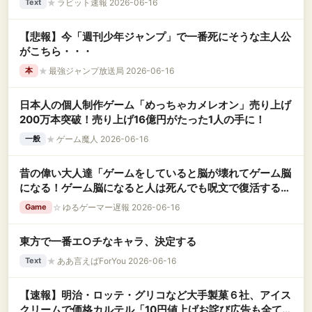
★
ラビット速報 2026-06-16
Text
【悲報】今「週刊少年ジャンプ」で一番死にそうな主人公
がこちら・・・
★
最強ジャンプ放送局 2026-06-16
本
日本人の個人制作ゲーム「めっちゃカメレオン」売り上げ
200万本突破！売り上げ16億円がたった1人の手に！
★
ゲーム魔人 2026-06-16
一般
昔の偉い大人達「ゲームをしていると脳が壊れてゲーム脳
になる！ゲーム脳になると人は死んでも呪文で復活すると
か思いだす！」←この理論
☆
ゆるゲーマー遅報 2026-06-16
Game
東方で一番エ○チなキャラ、決定する
★
ああ言えばForYou 2026-06-16
Text
【速報】明治・ロッテ・グリコなど大手製菓６社、アイス
クリームで価格カルテル「10円値上げお詫び広告も全てパ