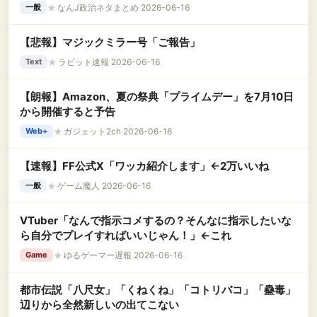
★
なんJ政治ネタまとめ 2026-06-16
一般
【悲報】マジックミラー号「ご報告」
★
ラビット速報 2026-06-16
Text
【朗報】Amazon、夏の祭典「プライムデー」を7月10日
から開催すると予告
★
ガジェット2ch 2026-06-16
Web+
【速報】FF公式X「ワッカ紹介します」←2万いいね
★
ゲーム魔人 2026-06-16
一般
VTuber「なんで指示コメするの？そんなに指示したいな
ら自分でプレイすればいいじゃん！」←これ
★
ゆるゲーマー遅報 2026-06-16
Game
都市伝説「八尺女」「くねくね」「コトリバコ」「蠱毒」
辺りから全然新しいの出てこない