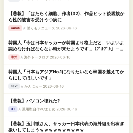
【悲報】「はたらく細胞」作者(32)、作品ヒット後親族か
ら性的被害を受けうつ病に
★
働くモノニュース 2026-06-16
Game
韓国人「今は日本サッカーが韓国より格上だと、いよいよ
認めなければならない時が来たようです…（ﾌﾞﾙﾌﾞﾙ」＝韓
国の反応
★
海外トークログ 2026-06-16
海外
韓国人「日本もアジアNo.1になりたいなら韓国を越えてか
らにしてほしいです」
★
かんにゅー 2026-06-16
Text
【悲報】パソコン壊れた?
★
汎用型自作PCまとめ 2026-06-16
D+
【悲報】玉川徹さん、サッカー日本代表の海外組を出稼ぎ
扱いしてしまうｗｗｗｗｗｗｗｗｗｗ