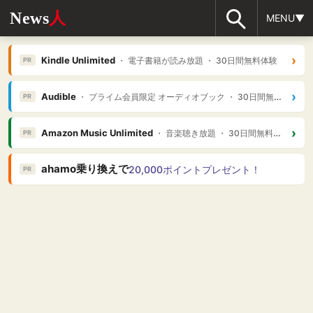
News
人
MENU▼
›
Kindle Unlimited
・ 電子書籍が読み放題 ・ 30日間無料体験
PR
›
Audible
・ プライム会員限定 オーディオブック ・ 30日間無料体験
PR
›
Amazon Music Unlimited
・ 音楽聴き放題 ・ 30日間無料体験
PR
ahamo乗り換えで
20,000ポイントプレゼント！
PR