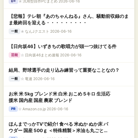
★
汎用型自作PCまとめ 2026-06-16
D+
【悲報】テレ朝『あのちゃんねる』さん、騒動前収録のま
ま最終回を迎える・・・・・・・・・
★
なんJクエスト 2026-06-16
一般
【日向坂46】いずきちの歌唱力が頭一つ抜けてる件
☆
日向坂46まとめ速報 2026-06-16
芸能
結局、野球選手の走り込み練習って重要なことなの？
☆
竜速 2026-06-16
一般
お米 米 5kg ブレンド米 白米 おこめ 5キロ 生活応
援米 国内産 国産 農家 ブレンド
☆
Amazon.co.jp 2026-06-16
PR
ほんまでっかTVで紹介! 食べる 米ぬか ぬか床 パ
ウダー 国産 500ｇ ＜特殊精製＞米油も丸ごと精
製 食物繊維豊富