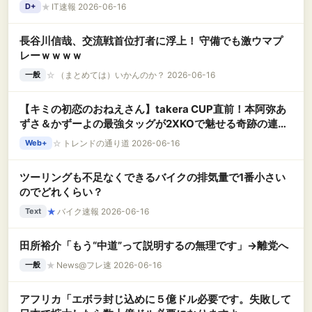
★
IT速報 2026-06-16
D+
長谷川信哉、交流戦首位打者に浮上！ 守備でも激ウマプ
レーｗｗｗｗ
☆
（まとめては）いかんのか？ 2026-06-16
一般
【キミの初恋のおねえさん】takera CUP直前！本阿弥あ
ずさ＆かずーよの最強タッグが2XKOで魅せる奇跡の連携
プレイ！
☆
トレンドの通り道 2026-06-16
Web+
ツーリングも不足なくできるバイクの排気量で1番小さい
のでどれくらい？
★
バイク速報 2026-06-16
Text
田所裕介「もう“中道”って説明するの無理です」→離党へ
★
News@フレ速 2026-06-16
一般
アフリカ「エボラ封じ込めに５億ドル必要です。失敗して