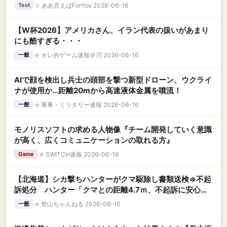
☆
ああ言えばForYou 2026-06-16
Text
【W杯2026】アメリカさん、イラン代表の扱いがあまり
にも酷すぎる・・・
★
オレ的ゲーム速報＠刃 2026-06-16
一般
AIで顔を検出し兵士の頭部を撃つ新型ドローン、ウクライ
ナが使用か…距離20mから高速液体金属を噴流！
★
軍事・ミリタリー速報 2026-06-16
一般
モノリスソフトの求める人物像『チーム開発していく意識
が高く、広くコミュニケーションの取れる方』
★
SWITCH速報 2026-06-16
Game
【北海道】シカ撃ちハンターがクマ駆除し書類送検⇒不起
訴処分 ハンター「クマとの距離4.7ｍ、不起訴に安心」
鉢合わせし発砲
★
登山ちゃんねる 2026-06-16
一般