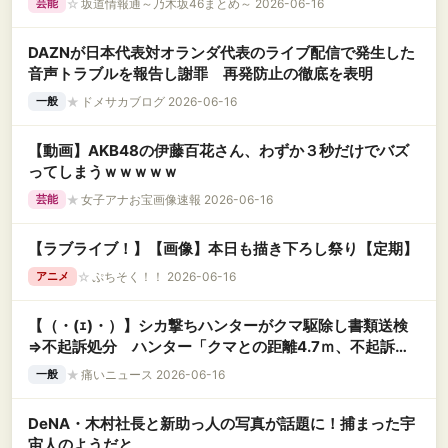
☆
坂道情報通～乃木坂46まとめ～ 2026-06-16
芸能
DAZNが日本代表対オランダ代表のライブ配信で発生した
音声トラブルを報告し謝罪 再発防止の徹底を表明
★
ドメサカブログ 2026-06-16
一般
【動画】AKB48の伊藤百花さん、わずか３秒だけでバズ
ってしまうｗｗｗｗｗ
★
女子アナお宝画像速報 2026-06-16
芸能
【ラブライブ！】【画像】本日も描き下ろし祭り【定期】
☆
ぷちそく！！ 2026-06-16
アニメ
【（・(ｪ)・）】シカ撃ちハンターがクマ駆除し書類送検
⇒不起訴処分 ハンター「クマとの距離4.7ｍ、不起訴に
安心」鉢合わせし発砲
★
痛いニュース 2026-06-16
一般
DeNA・木村社長と新助っ人の写真が話題に！捕まった宇
宙人のようだと