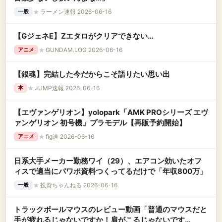
★
ラーメン速報 2026-06-16
一般
【GジェネE】Zエタロがクリアできない…
★
GUNDAM.LOG 2026-06-16
アニメ
【銀魂】完結した今だからこそ語りたい思い出
★
JUMP速報 2026-06-16
本
【エヴァンゲリオン】yolopark「AMK PROシリーズ エヴ
ァンゲリオン 初号機」プラモデル【再販予約開始】
★
fig速 2026-06-16
アニメ
日系大手メーカー勤務ワイ（29）、エアコン効いたオフ
ィスで適当にパワポ資料つくってるだけで「年収800万」
★
投資ちゃんねる 2026-06-16
一般
トラックボールマウスのレビュー動画「普通のマウスだと
手が疲れるじゃないですか！肩がこるじゃないです