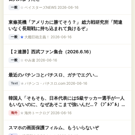
☆
ベイスターズNEWS 2026-06-16
一般
東條英機「アメリカに勝てそう？」 総力戦研究所「間違
いなく長期戦に持ち込まれて負けるぞ」
★
大艦巨砲主義！ 2026-06-16
一般
【２連勝】西武ファン集合（2026.6.16）
☆
やみ速 2026-06-16
一般
最近のパチンコとパチスロ、ガチでエグい…
★
パチンコ・パチスロ.com 2026-06-16
Text
韓国人「そもそも、日本代表にはS級サッカー選手が一人
もいないのに、なぜあそこまで強いんだ…？（ﾌﾞﾙﾌﾞﾙ」＝
韓国の反応
★
海外トークログ 2026-06-16
海外
スマホの画面保護フィルム、もういらないぞ