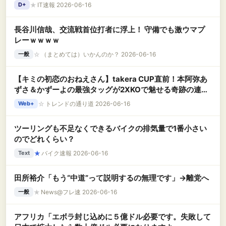
★
IT速報 2026-06-16
D+
長谷川信哉、交流戦首位打者に浮上！ 守備でも激ウマプ
レーｗｗｗｗ
☆
（まとめては）いかんのか？ 2026-06-16
一般
【キミの初恋のおねえさん】takera CUP直前！本阿弥あ
ずさ＆かずーよの最強タッグが2XKOで魅せる奇跡の連携
プレイ！
☆
トレンドの通り道 2026-06-16
Web+
ツーリングも不足なくできるバイクの排気量で1番小さい
のでどれくらい？
★
バイク速報 2026-06-16
Text
田所裕介「もう“中道”って説明するの無理です」→離党へ
★
News@フレ速 2026-06-16
一般
アフリカ「エボラ封じ込めに５億ドル必要です。失敗して