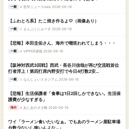
★
哲学ニュースnwk 2026-06-16
一般
【ふわとろ系】たこ焼き作るよ♡（画像あり）
☆
まんぷくにゅーす 2026-06-16
一般
【悲報】本田圭佑さん、海外で嘲笑われてしまう・・・
★
VIPPER速報 2026-06-16
一般
【阪神対西武3回戦】西武・長谷川信哉が再び交流戦首位
打者浮上！第四打席内野安打で今日4打数2安
打！！！！！！
☆
なんじぇいスタジアム 2026-06-16
一般
【悲報】生活保護者「食事は1日2回しかできない。生活保
護費が少なすぎる」
★
あじあのネタ帳 2026-06-16
海外
ワイ「ラーメン食いたいなぁ。でもあのラーメン屋駐車場
台数少ないし狭いんよな…」