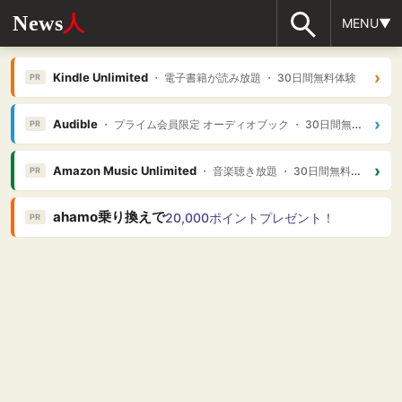
News
人
MENU▼
›
Kindle Unlimited
・ 電子書籍が読み放題 ・ 30日間無料体験
PR
›
Audible
・ プライム会員限定 オーディオブック ・ 30日間無料体験
PR
›
Amazon Music Unlimited
・ 音楽聴き放題 ・ 30日間無料体験
PR
ahamo乗り換えで
20,000ポイントプレゼント！
PR