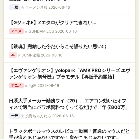
★
ラーメン速報 2026-06-16
一般
【GジェネE】Zエタロがクリアできない…
★
GUNDAM.LOG 2026-06-16
アニメ
【銀魂】完結した今だからこそ語りたい思い出
★
JUMP速報 2026-06-16
本
【エヴァンゲリオン】yolopark「AMK PROシリーズ エヴ
ァンゲリオン 初号機」プラモデル【再販予約開始】
★
fig速 2026-06-16
アニメ
日系大手メーカー勤務ワイ（29）、エアコン効いたオフ
ィスで適当にパワポ資料つくってるだけで「年収800万」
★
投資ちゃんねる 2026-06-16
一般
トラックボールマウスのレビュー動画「普通のマウスだと
手が疲れるじゃないですか！肩がこるじゃないです