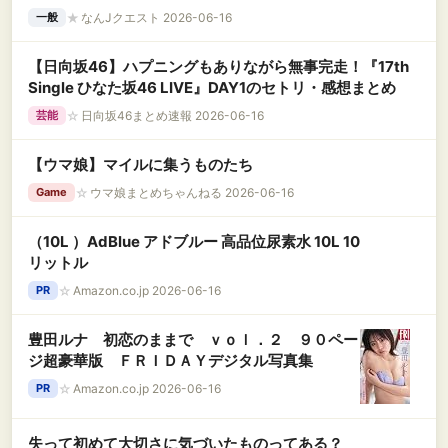
★
なんJクエスト 2026-06-16
一般
【日向坂46】ハプニングもありながら無事完走！『17th
Single ひなた坂46 LIVE』DAY1のセトリ・感想まとめ
☆
日向坂46まとめ速報 2026-06-16
芸能
【ウマ娘】マイルに集うものたち
☆
ウマ娘まとめちゃんねる 2026-06-16
Game
（10L ）AdBlue アドブルー 高品位尿素水 10L 10
リットル
☆
Amazon.co.jp 2026-06-16
PR
豊田ルナ 初恋のままで ｖｏｌ．２ ９０ペー
ジ超豪華版 ＦＲＩＤＡＹデジタル写真集
☆
Amazon.co.jp 2026-06-16
PR
失って初めて大切さに気づいたものってある？