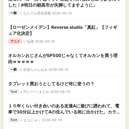
した！#明日の朝高市が失脚してますように」
☆
なんでも受信遅報 2026-06-16
一般
【ローゼンメイデン】Reverse studio「真紅」【フィギ
ュア化決定】
☆
fig速 2026-06-16
アニメ
オルカンおじさんがSP500じゃなくてオルカンを買う理
由ｗｗｗｗｗ
★
投資ちゃんねる 2026-06-16
一般
タブレット買おうとしてるけど何に使うの？
★
PCパーツまとめ 2026-06-16
Text
１０年くらい付き合いのある友達Aに遊びに誘われて、電
車で30分以上かけてAの住んでいる街に出かけた。カラオ
ケに行きしばらく歌っていると、私が歌っている時にAが
☆
まなにゅ～ 2026-06-16
Text
スマホを持って部屋から出ていき・・・