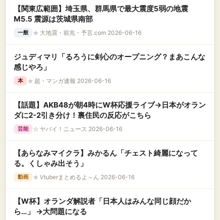
【関東広範囲】埼玉県、群馬県で最大震度5弱の地震
M5.5 震源は茨城県南部
★
大地震・前兆・予言.com 2026-06-16
一般
ジュディマリ「るろうに剣心のオープニング？まあこんな
感じやろ」
★
超・マンガ速報 2026-06-16
本
【話題】AKB48が朝4時にW杯応援ライブ→日本がオラン
ダに2-2引き分け！裏住民の反応がこちら
☆
ヤバイ！ニュース 2026-06-16
芸能
【あらなみマイクラ】みかるん「チェスト綺麗になって
る。くしゃみ出そう」
★
Vtuberまとめるよ～ん 2026-06-16
動画
【W杯】オランダ解説者「日本人はみんな同じ顔だか
ら…」 →大問題になる