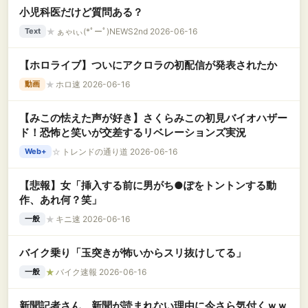
小児科医だけど質問ある？
★
ぁゃιぃ(*ﾟーﾟ)NEWS2nd 2026-06-16
Text
【ホロライブ】ついにアクロラの初配信が発表されたか
★
ホロ速 2026-06-16
動画
【みこの怯えた声が好き】さくらみこの初見バイオハザー
ド！恐怖と笑いが交差するリベレーションズ実況
☆
トレンドの通り道 2026-06-16
Web+
【悲報】女「挿入する前に男がち●ぽをトントンする動
作、あれ何？笑」
★
キニ速 2026-06-16
一般
バイク乗り「玉突きが怖いからスリ抜けしてる」
★
バイク速報 2026-06-16
一般
新聞記者さん、新聞が読まれない理由に今さら気付くｗｗ