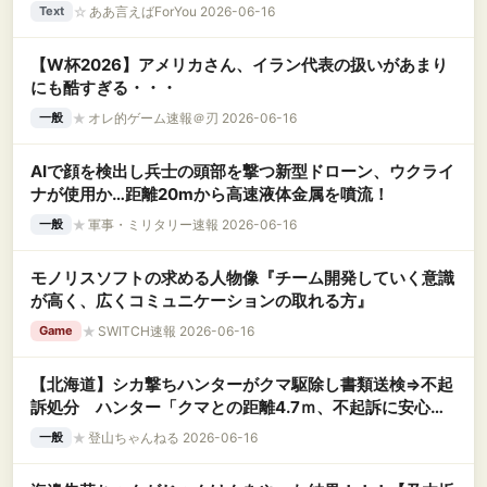
☆
ああ言えばForYou 2026-06-16
Text
【W杯2026】アメリカさん、イラン代表の扱いがあまり
にも酷すぎる・・・
★
オレ的ゲーム速報＠刃 2026-06-16
一般
AIで顔を検出し兵士の頭部を撃つ新型ドローン、ウクライ
ナが使用か…距離20mから高速液体金属を噴流！
★
軍事・ミリタリー速報 2026-06-16
一般
モノリスソフトの求める人物像『チーム開発していく意識
が高く、広くコミュニケーションの取れる方』
★
SWITCH速報 2026-06-16
Game
【北海道】シカ撃ちハンターがクマ駆除し書類送検⇒不起
訴処分 ハンター「クマとの距離4.7ｍ、不起訴に安心」
鉢合わせし発砲
★
登山ちゃんねる 2026-06-16
一般