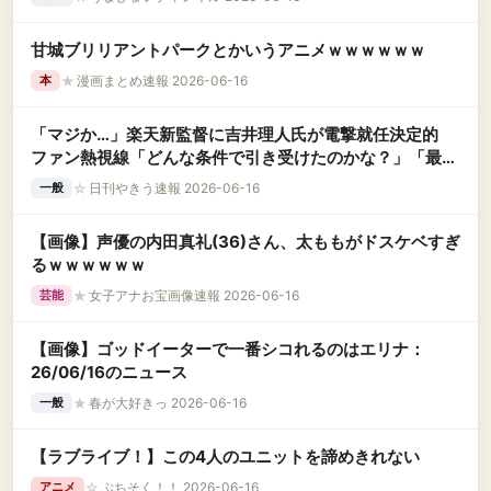
甘城ブリリアントパークとかいうアニメｗｗｗｗｗｗ
★
漫画まとめ速報 2026-06-16
本
「マジか…」楽天新監督に吉井理人氏が電撃就任決定的
ファン熱視線「どんな条件で引き受けたのかな？」「最低
でも3年はお任せしてほしい」
☆
日刊やきう速報 2026-06-16
一般
【画像】声優の内田真礼(36)さん、太ももがドスケベすぎ
るｗｗｗｗｗｗ
★
女子アナお宝画像速報 2026-06-16
芸能
【画像】ゴッドイーターで一番シコれるのはエリナ：
26/06/16のニュース
★
春が大好きっ 2026-06-16
一般
【ラブライブ！】この4人のユニットを諦めきれない
☆
ぷちそく！！ 2026-06-16
アニメ