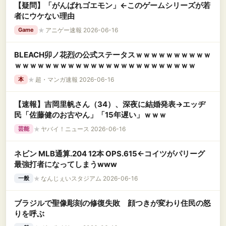
【疑問】「がんばれゴエモン」←このゲームシリーズが若
者にウケない理由
★
アニゲー速報 2026-06-16
Game
BLEACH卯ノ花烈の公式ステータスｗｗｗｗｗｗｗｗｗｗ
ｗｗｗｗｗｗｗｗｗｗｗｗｗｗｗｗｗｗｗｗｗｗｗｗ
★
超・マンガ速報 2026-06-16
本
【速報】吉岡里帆さん（34）、深夜に結婚発表→エッヂ
民「佐藤健のお古やん」「15年遅い」ｗｗｗ
★
ヤバイ！ニュース 2026-06-16
芸能
ネビン MLB通算.204 12本 OPS.615←コイツがパリーグ
最強打者になってしまうwww
★
なんじぇいスタジアム 2026-06-16
一般
ブラジルで聖像彫刻の修復失敗 顔つきが変わり住民の怒
りを呼ぶ