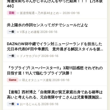
海邉朱莉ちゃんがじゃんけんをやった結果！！！【乃木坂
46】
☆
坂道情報通～乃木坂46まとめ～ 2026-06-16
芸能
井上陽水の作詞センスってガチでシュールだよな
★
V系まとめ速報 2026-06-16
一般
DAZNのW杯中継でイラン対ニュージーランドを担当した
元日本代表DF田中隼磨氏 意外過ぎる解説スタイルを披
露
☆
ドメサカブログ 2026-06-16
一般
『ラブライブ! スーパースター!!』3期11話感想 それぞれの
目指す道！11人で臨むラブライブ決勝！
☆
萌えオタニュース速報 2026-06-16
Game
【速報】西村博之「自衛隊員が貧乏家庭出身である確率は
高いと考えられる、元自衛隊やすこさんは児童養護施設出
身」
★
おーるじゃんる 2026-06-16
一般