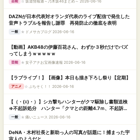
☆
坂道情報通～乃木坂46まとめ～ 2026-06-16
芸能
DAZNが日本代表対オランダ代表のライブ配信で発生した
音声トラブルを報告し謝罪 再発防止の徹底を表明
★
ドメサカブログ 2026-06-16
一般
【動画】AKB48の伊藤百花さん、わずか３秒だけでバズ
ってしまうｗｗｗｗｗ
★
女子アナお宝画像速報 2026-06-16
芸能
【ラブライブ！】【画像】本日も描き下ろし祭り【定期】
☆
ぷちそく！！ 2026-06-16
アニメ
【（・(ｪ)・）】シカ撃ちハンターがクマ駆除し書類送検
⇒不起訴処分 ハンター「クマとの距離4.7ｍ、不起訴に
安心」鉢合わせし発砲
★
痛いニュース 2026-06-16
一般
DeNA・木村社長と新助っ人の写真が話題に！捕まった宇
宙人のようだと