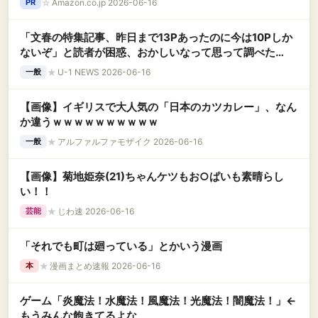
☆
Amazon.co.jp 2026-06-16
PR
「文春の特集記事、昨日まで13Pあったのに今は10Pしか
ないぞ」と読者が困惑、おかしいなって思って調べた
ら……
★
U-1 NEWS 2026-06-16
一般
【画像】イギリスで大人気の「日本のカツカレー」、なん
か違うｗｗｗｗｗｗｗｗｗｗ
★
アルファルファモザイク 2026-06-16
一般
【画像】菊地姫奈(21)ちゃんケツもお○ぱいも素晴らし
い！！
★
じわ速 2026-06-16
芸能
「それでも町は廻っている」とかいう漫画
★
漫画まとめ速報 2026-06-16
本
ゲーム「炎魔法！水魔法！風魔法！光魔法！闇魔法！」←
もうみんな飽きてるよな