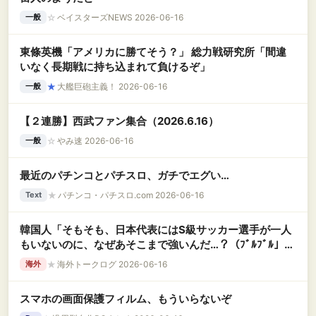
☆
ベイスターズNEWS 2026-06-16
一般
東條英機「アメリカに勝てそう？」 総力戦研究所「間違
いなく長期戦に持ち込まれて負けるぞ」
★
大艦巨砲主義！ 2026-06-16
一般
【２連勝】西武ファン集合（2026.6.16）
☆
やみ速 2026-06-16
一般
最近のパチンコとパチスロ、ガチでエグい…
★
パチンコ・パチスロ.com 2026-06-16
Text
韓国人「そもそも、日本代表にはS級サッカー選手が一人
もいないのに、なぜあそこまで強いんだ…？（ﾌﾞﾙﾌﾞﾙ」＝
韓国の反応
★
海外トークログ 2026-06-16
海外
スマホの画面保護フィルム、もういらないぞ