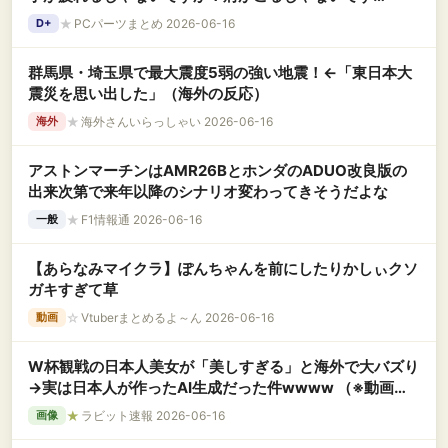
か！！」←これ
★
PCパーツまとめ 2026-06-16
D+
群馬県・埼玉県で最大震度5弱の強い地震！←「東日本大
震災を思い出した」（海外の反応）
★
海外さんいらっしゃい 2026-06-16
海外
アストンマーチンはAMR26BとホンダのADUO改良版の
出来次第で来年以降のシナリオ変わってきそうだよな
★
F1情報通 2026-06-16
一般
【あらなみマイクラ】ぽんちゃんを前にしたりかしぃクソ
ガキすぎて草
☆
Vtuberまとめるよ～ん 2026-06-16
動画
W杯観戦の日本人美女が「美しすぎる」と海外で大バズり
→実は日本人が作ったAI生成だった件wwww （※動画あ
り）
★
ラビット速報 2026-06-16
画像