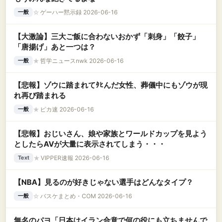
☆
ゲーハー黙示録 2026-06-16
一般
【大激論】三大ご飯に合わないおかず「刺身」「餃子」
「唐揚げ」あと一つは？
★
哲学ニュースnwk 2026-06-16
一般
【悲報】ゾウに踏まれてﾀﾋんだ女性、葬儀中にもゾウが現
れ再び踏まれる
★
ピカ速 2026-06-16
一般
【悲報】おじいさん、娘や家族とワールドカップを見よう
としたらAVが大量に表示されてしまう・・・
★
VIPPER速報 2026-06-16
Text
【NBA】見るのが好きじゃない選手はどんなタイプ？
☆
バスケまとめ・COM 2026-06-16
一般
無名のパヨ「日本はイラン合意で何の役にも立ちませんで