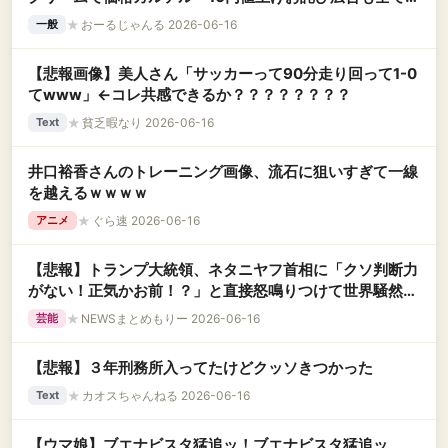
フォーマンスだった」
★
おーるじゃんる 2026-06-16
一般
【悲報画像】美人さん「サッカーって90分走り回って1-0
てwww」←コレ共感できるか？？？？？？？？
★
貧乏暇なり 2026-06-16
Text
井口裕香さんのトレーニング画像、流石に狙いすぎて一線
を越えるｗｗｗｗ
★
ぐら速 2026-06-16
アニメ
【悲報】トランプ大統領、ネタニヤフ首相に「クソ判断力
がない！正気かお前！？」と直接怒鳴りつけて世界騒然ｗ
ｗｗｗ
★
NEWSまとめもりー 2026-06-16
芸能
【悲報】３年刑務所入ってたけどクッソきつかった
★
カオスちゃんねる 2026-06-16
Text
【ウマ娘】ブエナビスタ猛追ッ！ブエナビスタ猛追ッ