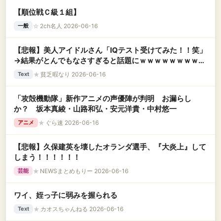
【順位戦Ｃ級１組】
☆
2ch名人 2026-06-16
一般
【悲報】美人アイドルさん「IQテスト受けてみた！！笑」
→結果がとんでもなさすぎると話題にｗｗｗｗｗｗｗｗｗ
ｗｗ
★
貧乏暇なり 2026-06-16
Text
「攻殻機動隊」新作アニメの声優陣が判明 お漏らし
か？ 坂本真綾・山路和弘・安元洋貴・中村悠一
★
ぐら速 2026-06-16
アニメ
【悲報】久保建英を壊したオランダ選手、『大炎上』して
しまう！！！！！！
★
NEWSまとめもりー 2026-06-16
芸能
ワイ、姪っ子に弱みを握られる
★
カオスちゃんねる 2026-06-16
Text