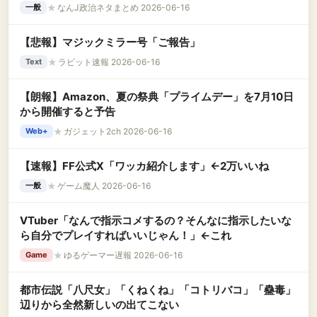
★
なんJ政治ネタまとめ 2026-06-16
一般
【悲報】マジックミラー号「ご報告」
★
ラビット速報 2026-06-16
Text
【朗報】Amazon、夏の祭典「プライムデー」を7月10日
から開催すると予告
★
ガジェット2ch 2026-06-16
Web+
【速報】FF公式X「ワッカ紹介します」←2万いいね
★
ゲーム魔人 2026-06-16
一般
VTuber「なんで指示コメするの？そんなに指示したいな
ら自分でプレイすればいいじゃん！」←これ
★
ゆるゲーマー遅報 2026-06-16
Game
都市伝説「八尺女」「くねくね」「コトリバコ」「蠱毒」
辺りから全然新しいの出てこない