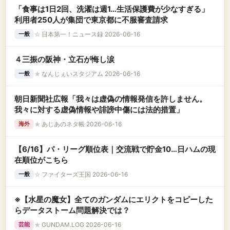
「食事は1日2回、洗濯は週1…生活保護費が少なすぎる」
利用者250人が集団で東京都に不服審査請求
☆
日本第一！ニュース録 2026-06-16
一般
４三振の阪神・立石が悔し涙
★
なんじぇいスタジアム 2026-06-16
一般
朝日新聞社広報「我々は虚偽の情報発信を許しません。
我々に対する虚偽情報や誹謗中傷には法的措置」
★
あじあのネタ帳 2026-06-16
海外
【6/16】パ・リーグ順位表｜交流戦で貯金10…日ハムの現
在順位がこちら
☆
ファイターズ王国 2026-06-16
一般
※【水星の魔女】全てのガンダムにエリクトをコピーした
らデータストーム問題解決では？
★
GUNDAM.LOG 2026-06-16
芸能