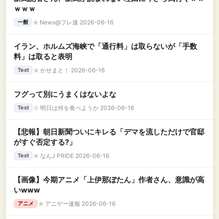
ｗｗｗ
★
News@フレ速 2026-06-16
一般
イラン、ホルムズ海峡で「通行料」は取らないが「手数
料」は取ると表明
★
かせまと！ 2026-06-16
Text
フグって別にうまくはないよな
☆
明日は何を食べようか 2026-06-16
Text
【悲報】朝日新聞ついにキレる「デマを流しただけで官邸
がすぐ否定する?」
★
なんJ PRIDE 2026-06-16
Text
【画像】今期アニメ「上伊那ぼたん」作者さん、意識が高
いwww
★
アニゲー速報 2026-06-16
アニメ