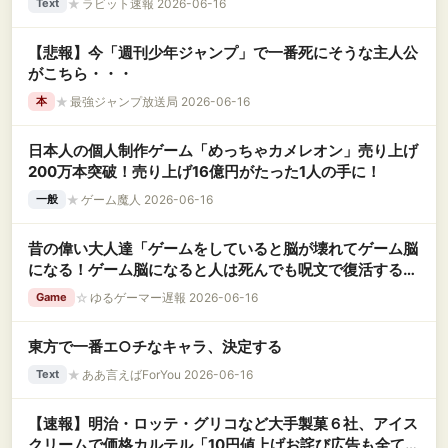
★
ラビット速報 2026-06-16
Text
【悲報】今「週刊少年ジャンプ」で一番死にそうな主人公
がこちら・・・
★
最強ジャンプ放送局 2026-06-16
本
日本人の個人制作ゲーム「めっちゃカメレオン」売り上げ
200万本突破！売り上げ16億円がたった1人の手に！
★
ゲーム魔人 2026-06-16
一般
昔の偉い大人達「ゲームをしていると脳が壊れてゲーム脳
になる！ゲーム脳になると人は死んでも呪文で復活すると
か思いだす！」←この理論
☆
ゆるゲーマー遅報 2026-06-16
Game
東方で一番エ○チなキャラ、決定する
★
ああ言えばForYou 2026-06-16
Text
【速報】明治・ロッテ・グリコなど大手製菓６社、アイス
クリームで価格カルテル「10円値上げお詫び広告も全てパ