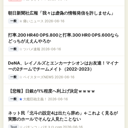
朝日新聞社広報「我々は虚偽の情報発信を許しません」
★
痛いニュース 2026-06-16
一般
打率.200 HR40 OPS.800と打率.300 HR0 OPS.600なら
どっちがええんやろか
☆
ツバメ速報 2026-06-16
一般
DeNA、レイノルズとエンカーナシオンはお友達！マイナ
ーの2チームでチームメイト（2022-2023）
☆
ベイスターズNEWS 2026-06-16
一般
【悲報】日銀が1%程度へ利上げ決定ｗｗｗｗ
★
大艦巨砲主義！ 2026-06-16
一般
ネット民「北斗の設定4は出たら辞め」←これよく見るが
実際のホールでそんな人見たことない
☆
パチンコ・パチスロ.com 2026-06-16
Text