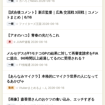
★
ガハろぐNews 2026-06-16
一般
【試合後コメント】新庄監督｜広島 交流戦 3回戦｜コメン
トまとめ｜6/16
☆
ファイターズ王国 2026-06-16
一般
【アオのハコ】青春の光だろこれ
★
JUMP速報 2026-06-16
本
メルセデスがF1モナコGPの結果に対して再審査請求をFIA
に提出、96時間以上経過してるのに受理される？
☆
F1情報通 2026-06-16
一般
【あらなみマイクラ】本格的にマイクラ世界の人になって
るあかぴゃ
☆
Vtuberまとめるよ～ん 2026-06-16
動画
【画像】森香澄さんのおケツの食い込み、エッチすぎる