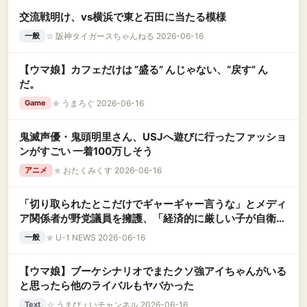
交流戦明け、vs横浜で東と石田に当たる模様
☆
阪神タイガースちゃんねる 2026-06-16
一般
【ウマ娘】カフェだけは “盛る” んじゃない、“戻す” ん
だ。
★
うまろぐ 2026-06-16
Game
鬼滅声優・鬼頭明里さん、USJへ遊びに行ったファッショ
ンがすごい 一着100万しそう
★
おたくみくす 2026-06-16
アニメ
「切り取られたとこだけでギャーギャー言うな」とメディ
ア関係者が野党議員を擁護、「経済的に厳しい子が自衛
隊」発言は全体を見れば違う
★
U-1 NEWS 2026-06-16
一般
【ウマ娘】ブーケシナリオでまたクソ強アイちゃんがいる
と思ったら他のライバルもヤバかった
☆
うまぴょいチャンネル 2026-06-16
Text