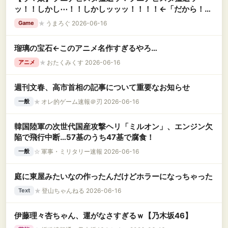
ッ！！しかし⋯！！しかしッッッ！！！！←「だから！！
なんだよ！！」
★
うまろぐ 2026-06-16
Game
瑠璃の宝石←このアニメ名作すぎるやろ…
★
おたくみくす 2026-06-16
アニメ
週刊文春、高市首相の記事について重要なお知らせ
★
オレ的ゲーム速報＠刃 2026-06-16
一般
韓国陸軍の次世代国産攻撃ヘリ「ミルオン」、エンジン欠
陥で飛行中断…57基のうち47基で腐食！
☆
軍事・ミリタリー速報 2026-06-16
一般
庭に東屋みたいなの作ったんだけどホラーになっちゃった
★
登山ちゃんねる 2026-06-16
Text
伊藤理々杏ちゃん、運がなさすぎるｗ【乃木坂46】