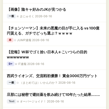
【画像】陰キャ好みのJKが見つかる
★
まにゅそく 2026-06-16
一般
【チェンソーマン】未来の悪魔の目が手に入る vs 100億
円貰える、ガチでどっち選ぶ？ｗｗｗｗ
☆
JUMP速報 2026-06-16
本
【悲報】W杯でゴミ拾い日本人←こいつらの目的
wwwwwww
★
IT速報 2026-06-16
D+
西武ライオンズ、交流戦初優勝！ 賞金3000万円ゲット
☆
（まとめては）いかんのか？ 2026-06-16
一般
旦那には秘密で避妊薬を飲み続けて10年たった結果………
★
オーバージョイド！ 2026-06-16
Text