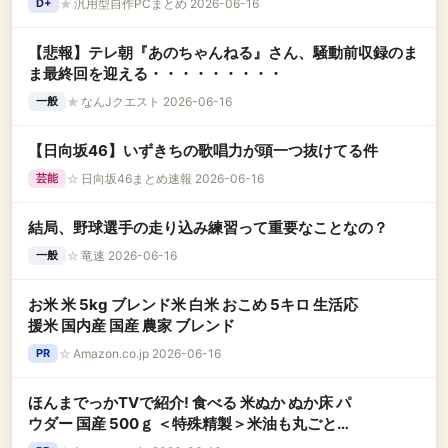
★
汎用型自作PCまとめ 2026-06-16
D+
【悲報】テレ朝『あのちゃんねる』さん、騒動前収録のま
ま最終回を迎える・・・・・・・・・
★
なんJクエスト 2026-06-16
一般
【日向坂46】いずきちの歌唱力が頭一つ抜けてる件
☆
日向坂46まとめ速報 2026-06-16
芸能
結局、野球選手の走り込み練習って重要なことなの？
☆
竜速 2026-06-16
一般
お米 米 5kg ブレンド米 白米 おこめ 5キロ 生活応
援米 国内産 国産 農家 ブレンド
☆
Amazon.co.jp 2026-06-16
PR
ほんまでっかTVで紹介! 食べる 米ぬか ぬか床 パ
ウダー 国産 500ｇ ＜特殊精製＞米油も丸ごと精
製 食物繊維豊富