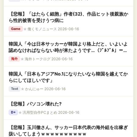
【悲報】「はたらく細胞」作者(32)、作品ヒット後親族か
ら性的被害を受けうつ病に
★
働くモノニュース 2026-06-16
Game
韓国人「今は日本サッカーが韓国より格上だと、いよいよ
認めなければならない時が来たようです…（ﾌﾞﾙﾌﾞﾙ」＝韓
国の反応
★
海外トークログ 2026-06-16
海外
韓国人「日本もアジアNo.1になりたいなら韓国を越えてか
らにしてほしいです」
★
かんにゅー 2026-06-16
Text
【悲報】パソコン壊れた?
★
汎用型自作PCまとめ 2026-06-16
D+
【悲報】玉川徹さん、サッカー日本代表の海外組を出稼ぎ
扱いしてしまうｗｗｗｗｗｗｗｗｗｗ