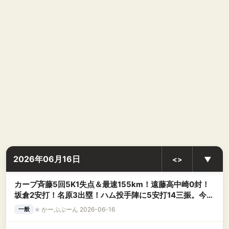
2026年06月16日
<>
▼
カープ斉藤5回5K1失点＆最速155km！遠藤高中崎0封！
坂倉2安打！名原3出塁！ハム投手陣に5安打14三振。今季
8度目の完封負け【広島0-2日ハム/試合結果】
★
かーぷぶーん 2026-06-16
一般