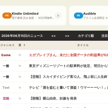
Kindle Unlimited
Audible
PR
PR
電子書籍 読み放題 ・ 30日間無料体験
2026年06月15日のニュース
<<
>>
カテゴリ順
注目
ジャンル
星
タイトル
★
Game
エガブレイブさん、未だに全国データの利益率が5
★
んなの許してええんか？？？
一般
東京ディズニーリゾートの駐車料が改定、明日から普
★
000円に
一般
【悲報】スカイダイビング客12人、飛ぶ前に人生終
★
Text
テレビ「酒を盗むと書いて酒盗！ウマーーーい！」ぼ
★
いしそう！」
芸能
【朗報】横山由依、妊娠を発表