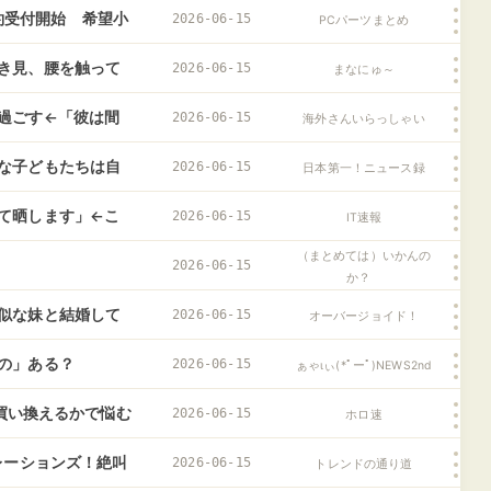
予約受付開始 希望小
2026-06-15
PCパーツまとめ
き見、腰を触って
2026-06-15
まなにゅ～
たトメ。婚約者に
過ごす←「彼は間
2026-06-15
海外さんいらっしゃい
り合ってくれなく
な子どもたちは自
2026-06-15
日本第一！ニュース録
り」の猛反論
て晒します」←こ
2026-06-15
IT速報
（まとめては）いかんの
2026-06-15
か？
似な妹と結婚して
2026-06-15
オーバージョイド！
の」ある？
2026-06-15
ぁゃιぃ(*ﾟーﾟ)NEWS2nd
d買い換えるかで悩む
2026-06-15
ホロ速
レーションズ！絶叫
2026-06-15
トレンドの通り道