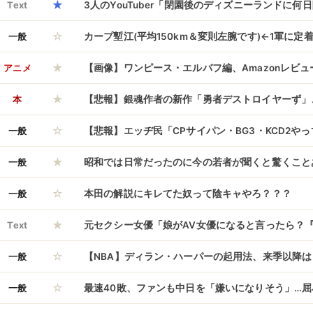
★
謎風潮ｗｗｗｗ
Text
3人のYouTuber「閉園後のディズニーランドに何
☆
戦してみるわ！留置所行きかもなｗ」→ まさかの
一般
カープ塹江(平均150km＆変則左腕です)←1軍に定
★
ぜ？
アニメ
【画像】ワンピース・エルバフ編、Amazonレビ
★
になってしまうwwwwwwwwww
本
【悲報】銀魂作者の新作「勇者デストロイヤーず」
☆
銀魂ファンも困惑ｗｗｗｗｗｗｗｗｗｗｗｗｗｗｗ
一般
【悲報】エッヂ民「CPサイパン・BG3・KCD2や
★
か」→本人たちの実態がコレｗｗｗｗｗ
一般
昭和では日常だったのに今の若者が聞くと驚くこと
☆
一般
本田の解説にキレてた奴って陰キャやろ？？？
★
Text
元セクシー女優「娘がAV女優になると言ったら？
☆
る』と言うなら応援する」
一般
【NBA】ディラン・ハーパーの起用法、来季以降
☆
一般
最速40敗、ファンも中日を「嫌いになりそう」…屈