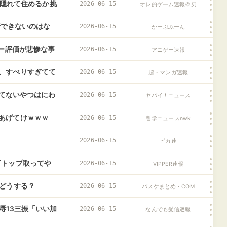
日隠れて住めるか挑
2026-06-15
オレ的ゲーム速報＠刃
結末に・・・
着できないのはな
2026-06-15
かーぷぶーん
ュー評価が悲惨な事
2026-06-15
アニゲー速報
、すべりすぎてて
2026-06-15
超・マンガ速報
ｗｗｗｗｗｗｗｗ
ってないやつはにわ
2026-06-15
ヤバイ！ニュース
あげてけｗｗｗ
2026-06-15
哲学ニュースnwk
2026-06-15
ピカ速
『トップ取ってや
2026-06-15
VIPPER速報
はどうする？
2026-06-15
バスケまとめ・COM
辱13三振「いい加
2026-06-15
なんでも受信遅報