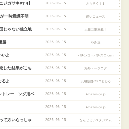
ジガサキ#114】
2026-06-15
ぷちそく！！
性が一時意識不明
2026-06-15
痛いニュース
国じゃない独立地
2026-06-15
大艦巨砲主義！
優勝
2026-06-15
やみ速
いいよ
2026-06-15
パチンコ・パチスロ.com
較した結果がこち
2026-06-15
海外トークログ
の反応
なるよ
2026-06-15
汎用型自作PCまとめ
イレトレーニング用ベ
2026-06-15
Amazon.co.jp
ル 鎖 ベルト トレ
2026-06-15
Amazon.co.jp
って方いらっしゃ
2026-06-15
なんじぇいスタジアム