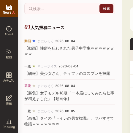
News
人
人気投稿ニュース
About
★
動画
まにゅそく
2026-08-04
【動画】性癖を狂わされた男子中学生ｗｗｗｗｗｗ
ｗｗ
RSS
★
一般
ネラーボイス
2026-08-04
【朗報】美少女さん、ティファのコスプレを披露
カテゴリ
★
芸能
まにゅそく
2026-08-04
【勝負】女子モデル18歳「一本眉にしてみたら仕事
が増えました」【動画像】
投稿
★
一般
まにゅそく
2026-08-05
【画像】タイの『トイレの男女標識』、ヤバすぎて
物議ｗｗｗｗｗｗｗ
Ranking