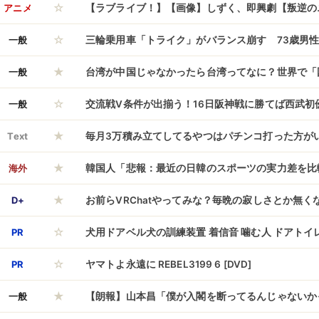
☆
ｗ
アニメ
【ラブライブ！】【画像】しずく、即興劇【叛逆のニ
☆
一般
三輪乗用車「トライク」がバランス崩す 73歳男
★
山形
一般
台湾が中国じゃなかったら台湾ってなに？世界で「
☆
域」って無いよね
一般
交流戦V条件が出揃う！16日阪神戦に勝てば西武初
★
Text
毎月3万積み立てしてるやつはパチンコ打った方が
★
海外
韓国人「悲報：最近の日韓のスポーツの実力差を比
★
ら…」→「もう全てで負けてる…（ﾌﾞﾙﾌﾞﾙ」＝韓国
D+
お前らVRChatやってみな？毎晩の寂しさとか無く
☆
PR
犬用ドアベル犬の訓練装置 着信音 噛む人 ドアト
☆
ル 犬が外に出るドアベル わんわん ドア用ベル ケーブ
PR
ヤマトよ永遠に REBEL3199 6 [DVD]
★
ーニングベル ペット Beige へむ
一般
【朗報】山本昌「僕が入閣を断ってるんじゃないか