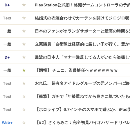
★
D+
PlayStation公式初！格闘ゲームコントローラの
☆
売価格は34,980円（税込）
Text
結婚式の衣装合わせでカーテンを開けてジロジロ覗
★
「結構お肉ついてるわね（笑）」とマウントしてき
一般
日本のファンがオランダサポーターと最高の時間を
★
激怒したら『女同士だし羨ましいんだろ』と一切取
違いなくオランダ人だ」（海外の反応）
一般
立憲議員「自衛隊は経済的に厳しい子が行く。豊か
て・・・
★
衛隊とかなりませんよ！」→即訂正も小泉大臣「怒
D+
最近の日本人「マナー違反してる人がいたら盗撮し
★
れマジで気持ち悪いよな
一般
【朗報】 チュニ、監督解任へｗｗｗｗｗｗｗ
★
Text
おれ氏、超有名アイドルグループの元メンバーに激
☆
しまう………
Text
【衝撃】ガチで「年齢重ねてから良さに気づいたも
☆
Text
【ホロライブ】6.7インチのスマホで遊ぶか、iPa
☆
【ホロドリ】
Web+
【#2】さくらみこ：完全初見バイオハザード リベ