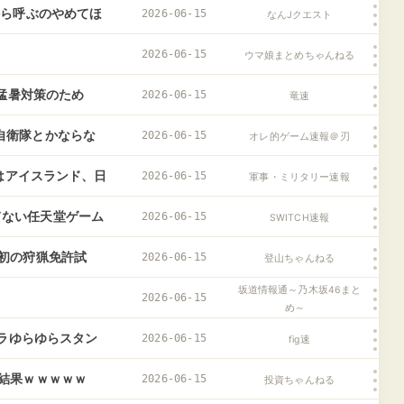
から呼ぶのやめてほ
2026-06-15
なんJクエスト
2026-06-15
ウマ娘まとめちゃんねる
…猛暑対策のため
2026-06-15
竜速
自衛隊とかならな
2026-06-15
オレ的ゲーム速報＠刃
位はアイスランド、日
2026-06-15
軍事・ミリタリー速報
になってない任天堂ゲーム
2026-06-15
SWITCH速報
初の狩猟免許試
2026-06-15
登山ちゃんねる
坂道情報通～乃木坂46まと
】
2026-06-15
め～
ャラゆらゆらスタン
2026-06-15
fig速
結果ｗｗｗｗｗ
2026-06-15
投資ちゃんねる