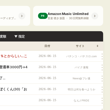
Amazon Music Unlimited
PR
プライム会員限定 オーディオブック ・ 30日間無料体験
音楽 聴き放題 ・ 30日間無料体験
度順
▼ 指定
日付
サイト
2％とからしい…こ
2026-06-15
パチンコ・パチスロ.com
通車3000円→4
2026-06-15
バイク速報
了…
2026-06-15
News@フレ速
くくん(30)「お
2026-06-15
明日は何を食べようか
2026-06-15
なんJ PRIDE