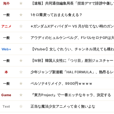
★
るんですけど、そんなことないです、言われたら死
海外
【速報】共同通信編集局長「捏造デマで誹謗中傷し
★
い。マスコミの特権」
一般
1キロ蕎麦っておまえら食える？
☆
アニメ
※ガンダムXディバイダー VS 月が出てない時のガン
☆
一般
アウディのヒュルケンベルグ、F1バルセロナGPは
★
によってDNFになったみたいだな
Web+
【Vtuber】女しぐれうい、チャンネル消えても構
★
一般
【W杯】韓国人女性に「つり目」差別ジェスチャー
☆
特定で団体代表追放決定 動画・画像拡散で大炎上w
本
少年ジャンプ新連載「HAL FORMULA」、熱昂る
★
開幕！！！
一般
ペルソナ4リメイク、9900円ｗｗｗｗ
★
Game
『東方Project』で一番エッチなキャラ、決定する
☆
Text
正当な魔法少女アニメって全く無いよな