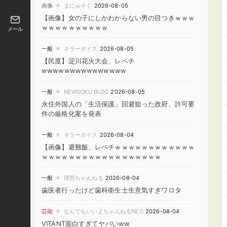
★
画像
まにゅそく
2026-08-05
【画像】女の子にしかわからない男の目つきｗｗｗ
ｗｗｗｗｗｗｗｗｗｗ
メール
★
一般
ネラーボイス
2026-08-05
【民度】淀川花火大会、レベチ
wwwwwwwwwwwwwww
★
一般
NEWSOKU BLOG
2026-08-05
永住外国人の「生活保護」回避狙った政府、許可要
件の厳格化案を発表
★
一般
ネラーボイス
2026-08-04
【画像】避難飯、レベチｗｗｗｗｗｗｗｗｗｗｗｗ
ｗｗｗｗｗｗｗｗｗｗｗｗｗｗｗｗｗｗ
★
一般
理想ちゃんねる
2026-08-04
歯医者行ったけど歯科衛生士生意気すぎワロタ
★
芸能
なんでもいいよちゃんねるNEO
2026-08-04
VITANT面白すぎてヤバいww