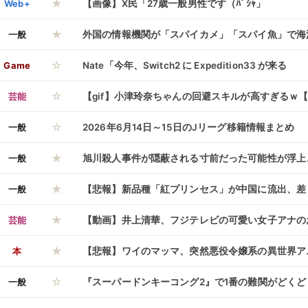
★
Web+
【画像】X民「27歳一般男性です（ﾊﾟｼｬ」
★
一般
外国の情報機関が「スパイカメ」「スパイ魚」で海
☆
中国が警戒！
Game
Nate「今年、Switch2 に Expedition33 が来る
☆
芸能
【gif】小津玲奈ちゃんの回避スキルが高すぎるｗ【
☆
一般
2026年6月14日～15日のJリーグ移籍情報まとめ
★
一般
旭川殺人事件が隠蔽される寸前だった可能性が浮上
★
暗躍しており……
一般
【悲報】新品種「紅プリンセス」が中国に流出、差
★
芸能
【動画】井上清華、フジテレビの可愛い女子アナの
★
本
【悲報】ワイのマッマ、突然悪役令嬢系の異世界ア
☆
る
一般
『スーパードンキーコング2』で1番の難関がどく