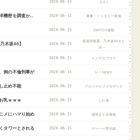
2026-06-15
おんJ
洋機密を調査か…
2026-06-15
軍事・ミリタリー速報
2026-06-15
SWITCH速報
坂道情報通～乃木坂46まと
乃木坂46】
2026-06-15
め～
2026-06-15
ドメサカブログ
、例の不倫刑事が
2026-06-15
U-1 NEWS
し止め不能
2026-06-15
アルファルファモザイク
お乳ｗｗｗ
2026-06-15
じわ速
ニメにハマり始め
2026-06-15
漫画まとめ速報
どくタワーとされる
2026-06-15
ゲーハー黙示録