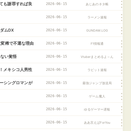
ぬ気でします」
ても謝罪すれば良
2026-06-15
あじあのネタ帳
2026-06-15
ラーメン速報
ダムDX
2026-06-15
GUNDAM.LOG
大変稀で不運な理由
2026-06-15
F1情報通
わない覚悟
2026-06-15
Vtuberまとめるよ～ん
！メキシコ人男性
2026-06-15
ラビット速報
www
レーシングロマンが
2026-06-15
最強ジャンプ放送局
2026-06-15
ゲーム魔人
2026-06-15
ゆるゲーマー遅報
2026-06-15
ああ言えばForYou