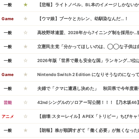
★
一般
【悲報】ライトノベル、BL本のイメージしかない
★
しいｗｗｗｗｗｗｗｗｗｗ
Game
【ウマ娘】ブーケとカレン、幼馴染なんだ…！
☆
一般
高校野球連盟、2028年から7イニング制を採用か
★
一般
立憲民主党「分かってほしいのは、◯◯な子供は
☆
い」→酷すぎる発言に小泉防衛大臣ブチギレ
一般
2026年版「世界で最も安全な国」ランキング…1
★
本は10位に浮上！
Game
Nintendo Switch 2 Edition になりそうなの
★
一般
夫婦で「クマに遭遇し決めた」 秋田県で今年度最
☆
験、58人受験 マタギ文化継承も
芸能
42ndシングルのソロアー写公開！！！【乃木坂46
☆
アニメ
【崩壊:スターレイル】APEX「トリビー」ちびキ
★
ド【予約開始】
一般
【朗報】株が順調すぎて「働く必要」が無くなった