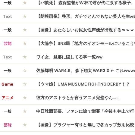
★
減にしろ」「いよいよ」
一般
【パ憤死】 森保監督がW杯で君が代に涙する様子、
★
突出した異常さが証明される
Text
【朗報画像】整形、ガチでとんでもない美人を生み
★
た！？→ご覧くださいｗｗｗｗｗｗｗｗｗｗｗｗ
一般
【画像】あたらしいお尻女性声優が出現するｗｗｗ
★
芸能
【大論争】SNS民「地方のイオンモールにいるこ
★
で嫌い！（画像）」→ネットで大炎上へ
Text
ワイ女、旦那に隠してる事一覧ww
☆
一般
佐藤輝明 WAR4.6、森下翔太 WAR3.0 ← これwww
☆
Game
【ウマ娘】UMA MUSUME FIGHTNG DERBY！？
★
アニメ
彼方のアストラとか言うアニメ完璧やん……
★
一般
中日球団部長、ファンに涙で謝罪「今後も井上で行
★
芸能
【画像】ブラジャー有りと無しで各カップ数を比較