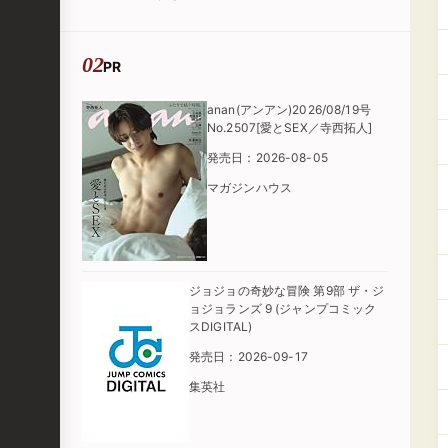
PR
anan(アンアン)2026/08/19号
No.2507[愛とSEX／寺西拓人]
発売日：2026-08-05
マガジンハウス
ジョジョの奇妙な冒険 第9部 ザ・ジ
ョジョランズ 9 (ジャンプコミック
スDIGITAL)
発売日：2026-09-17
集英社