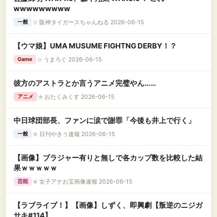
wwwwwwwww
☆
阪神タイガースちゃんねる 2026-06-15
一般
【ウマ娘】UMA MUSUME FIGHTNG DERBY！？
☆
うまろぐ 2026-06-15
Game
彼方のアストラとか言うアニメ完璧やん……
★
おたくみくす 2026-06-15
アニメ
中日球団部長、ファンに涙で謝罪「今後も井上で行く」
★
日刊やきう速報 2026-06-15
一般
【画像】ブラジャー有りと無しで各カップ数を比較した結
果ｗｗｗｗｗ
★
女子アナお宝画像速報 2026-06-15
芸能
【ラブライブ！】【画像】しずく、即興劇【叛逆のニジガ
サキ#114】