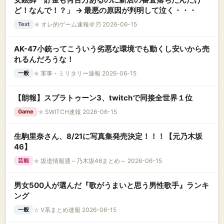
ど！なんで！？」 → 最悪の原因が判明して泣く・・・
★
オレ的ゲーム速報＠刃 2026-06-15
Text
AK-47小銃ってこういう劣悪な環境でも動くし安いから売
れるんだろうな！
★
軍事・ミリタリー速報 2026-06-15
一般
【朗報】スプラトゥーン3、twitchで同接全世界１位
★
SWITCH速報 2026-06-15
Game
生駒里奈さん、8/21に写真集発売決定！！！【元乃木坂
46】
★
坂道情報通～乃木坂46まとめ～ 2026-06-15
芸能
男女500人が選んだ『歌がうまいと思う男性歌手』ランキ
ング
☆
V系まとめ速報 2026-06-15
一般