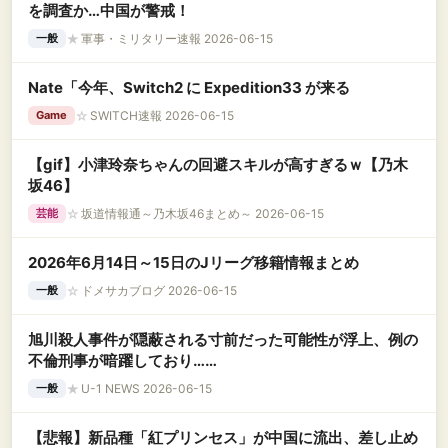
を調査か…中国が警戒！
★
軍事・ミリタリー速報 2026-06-15
一般
Nate「今年、Switch2 に Expedition33 が来る
☆
SWITCH速報 2026-06-15
Game
【gif】小津玲奈ちゃんの回避スキルが高すぎるｗ【乃木
坂46】
☆
坂道情報通～乃木坂46まとめ～ 2026-06-15
芸能
2026年6月14日～15日のJリーグ移籍情報まとめ
☆
ドメサカブログ 2026-06-15
一般
旭川殺人事件が隠蔽される寸前だった可能性が浮上、例の
不倫刑事が暗躍しており……
★
U-1 NEWS 2026-06-15
一般
【悲報】新品種「紅プリンセス」が中国に流出、差し止め