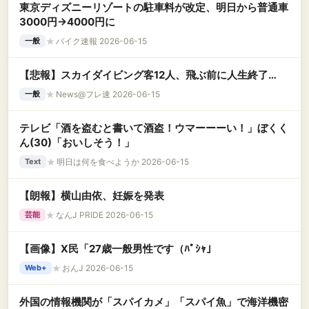
東京ディズニーリゾートの駐車料が改定、明日から普通車
3000円→4000円に
★
バイク速報 2026-06-15
一般
【悲報】スカイダイビング客12人、飛ぶ前に人生終了…
★
News@フレ速 2026-06-15
一般
テレビ「酒を盗むと書いて酒盗！ウマーーーい！」ぼくく
ん(30)「おいしそう！」
★
明日は何を食べようか 2026-06-15
Text
【朗報】横山由依、妊娠を発表
★
なんJ PRIDE 2026-06-15
芸能
【画像】X民「27歳一般男性です（ﾊﾟｼｬ」
★
おんJ 2026-06-15
Web+
外国の情報機関が「スパイカメ」「スパイ魚」で海洋機密