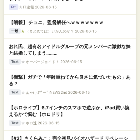
★
IT速報 2026-06-15
D+
【朗報】 チュニ、監督解任へｗｗｗｗｗｗｗ
★
（まとめては）いかんのか？ 2026-06-15
一般
おれ氏、超有名アイドルグループの元メンバーに激似な妹
と結婚してしまう………
★
オーバージョイド！ 2026-06-15
Text
【衝撃】ガチで「年齢重ねてから良さに気づいたもの」あ
る？
☆
ぁゃιぃ(*ﾟーﾟ)NEWS2nd 2026-06-15
Text
【ホロライブ】6.7インチのスマホで遊ぶか、iPad買い換
えるかで悩む【ホロドリ】
☆
ホロ速 2026-06-15
Text
【#2】さくらみこ：完全初見バイオハザード リベレーシ