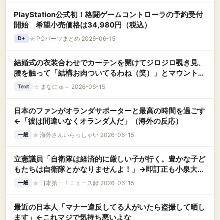
PlayStation公式初！格闘ゲームコントローラの予約受付
開始 希望小売価格は34,980円（税込）
★
PCパーツまとめ 2026-06-15
D+
結婚式の衣装合わせでカーテンを開けてジロジロ覗き見、
腰を触って「結構お肉ついてるわね（笑）」とマウントし
てきたトメ。婚約者に激怒したら『女同士だし羨ましいん
☆
まなにゅ～ 2026-06-15
Text
だろ』と一切取り合ってくれなくて・・・
日本のファンがオランダサポーターと最高の時間を過ごす
←「彼は間違いなくオランダ人だ」（海外の反応）
★
海外さんいらっしゃい 2026-06-15
一般
立憲議員「自衛隊は経済的に厳しい子が行く。豊かな子ど
もたちは自衛隊とかなりませんよ！」→即訂正も小泉大臣
「怒り」の猛反論
★
日本第一！ニュース録 2026-06-15
一般
最近の日本人「マナー違反してる人がいたら盗撮して晒し
ます」←これマジで気持ち悪いよな