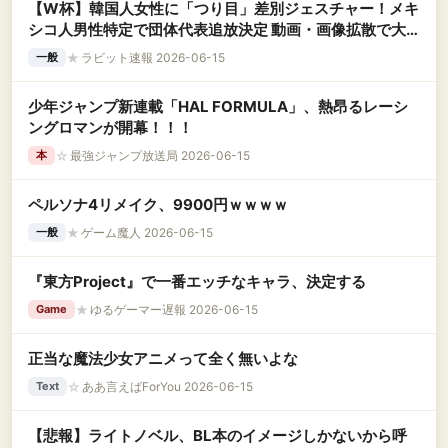
【W杯】韓国人女性に「つり目」差別ジェスチャー！メキ
シコ人男性特定で団体代表追放決定 動画・画像拡散で大
炎上wwww
★
ラビット速報 2026-06-15
一般
少年ジャンプ新連載「HAL FORMULA」、熱昂るレーシ
ングロマンが開幕！！！
☆
最強ジャンプ放送局 2026-06-15
本
ペルソナ4リメイク、9900円ｗｗｗｗ
★
ゲーム魔人 2026-06-15
一般
『東方Project』で一番エッチなキャラ、決定する
★
ゆるゲーマー遅報 2026-06-15
Game
正当な魔法少女アニメって全く無いよな
☆
ああ言えばForYou 2026-06-15
Text
【悲報】ライトノベル、BL本のイメージしかないから呼