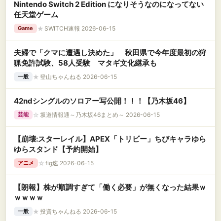
Nintendo Switch 2 Edition になりそうなのになってない
任天堂ゲーム
★
SWITCH速報 2026-06-15
Game
夫婦で「クマに遭遇し決めた」 秋田県で今年度最初の狩
猟免許試験、58人受験 マタギ文化継承も
★
登山ちゃんねる 2026-06-15
一般
42ndシングルのソロアー写公開！！！【乃木坂46】
☆
坂道情報通～乃木坂46まとめ～ 2026-06-15
芸能
【崩壊:スターレイル】APEX「トリビー」ちびキャラゆら
ゆらスタンド【予約開始】
☆
fig速 2026-06-15
アニメ
【朗報】株が順調すぎて「働く必要」が無くなった結果ｗ
ｗｗｗｗ
★
投資ちゃんねる 2026-06-15
一般