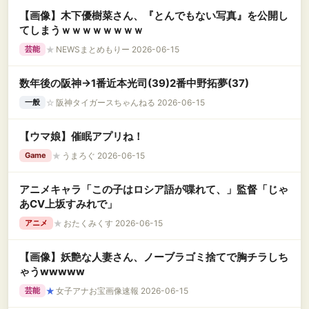
【画像】木下優樹菜さん、『とんでもない写真』を公開し
てしまうｗｗｗｗｗｗｗｗ
★
NEWSまとめもりー 2026-06-15
芸能
数年後の阪神→1番近本光司(39)2番中野拓夢(37)
☆
阪神タイガースちゃんねる 2026-06-15
一般
【ウマ娘】催眠アプリね！
★
うまろぐ 2026-06-15
Game
アニメキャラ「この子はロシア語が喋れて、」監督「じゃ
あCV上坂すみれで」
★
おたくみくす 2026-06-15
アニメ
【画像】妖艶な人妻さん、ノーブラゴミ捨てで胸チラしち
ゃうwwwww
★
女子アナお宝画像速報 2026-06-15
芸能