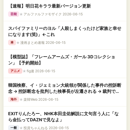
【速報】明日花キララ最新バージョン更新
★
アルファルファモザイク 2026-06-15
芸能
スパイファミリーのヨル「人殺しまくったけど家族と幸せ
になります(笑)」←これ
★
漫画まとめ速報 2026-06-15
本
【模型誌】「フレームアームズ・ガール 3Dコレクショ
ン」【予約開始】
★
fig速 2026-06-15
アニメ
韓国検察、イ・ジェミョン大統領が関係した事件の控訴断
念 → 控訴断念を批判した検事長が左遷される → 裁判で左
遷取り消しが決定
★
楽韓Web 2026-06-15
海外
EXITりんたろー、NHK本田圭佑解説に文句言う人に「な
ら金払ってDAZNで見なよ」
★
投資ちゃんねる 2026-06-15
一般