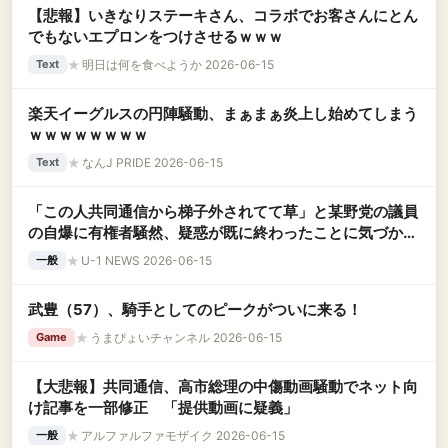
【悲報】いきなりステーキさん、コラボでお客さんにとん
でもないエプロンをつけさせるｗｗｗ
★
明日は何を食べようか 2026-06-15
Text
楽天イーグルスの円陣騒動、まぁまぁ炎上し始めてしまう
ｗｗｗｗｗｗｗｗ
★
なんJ PRIDE 2026-06-15
Text
「この人共同通信から梯子外されてて草」と某野党の議員
の自爆に有権者騒然、疑惑が既に終わったことに気づかず
国会で追求しようとして……
★
U-1 NEWS 2026-06-15
一般
武豊（57）、騎手としてのピークがついに来る！
★
うまぴょいチャンネル 2026-06-15
Game
【大悲報】共同通信、高市総理の中傷動画騒動でネット向
け記事を一部修正 「提供動画に疑義」
★
アルファルファモザイク 2026-06-15
一般