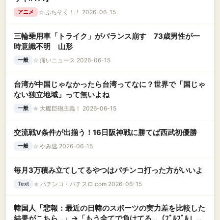
☆
ぷちそく！！ 2026-06-15
アニメ
三輪乗用車「トライク」がバランス崩す 73歳男性が一
時意識不明 山形
☆
痛いニュース 2026-06-15
一般
台湾が中国じゃなかったら台湾ってなに？世界で「国じゃ
ない独立地域」って無いよね
★
大艦巨砲主義！ 2026-06-15
一般
交流戦V条件が出揃う！16日阪神戦に勝てば西武初優勝
☆
やみ速 2026-06-15
一般
毎月3万積み立てしてるやつはパチンコ打った方がいいよ
★
パチンコ・パチスロ.com 2026-06-15
Text
韓国人「悲報：最近の日韓のスポーツの実力差を比較した
結果がこちら…」→「もう全てで負けてる…（ﾌﾞﾙﾌﾞﾙ」＝