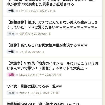
中が称賛 パの突出した異常さが証明される
★
おーるじゃんる 2026-06-15
一般
【朗報画像】整形、ガチでとんでもない美人を生み出しま
くっていた！？→ご覧くださいｗｗｗｗｗｗｗｗｗｗｗｗ
★
貧乏暇なり 2026-06-15
Text
【画像】あたらしいお尻女性声優が出現するｗｗｗ
★
ぐら速 2026-06-15
一般
【大論争】SNS民「地方のイオンモールにいるこういうお
じさんマジで嫌い！（画像）」→ネットで大炎上へ
★
NEWSまとめもりー 2026-06-15
芸能
ワイ女、旦那に隠してる事一覧ww
★
カオスちゃんねる 2026-06-15
Text
佐藤輝明 WAR4.6、森下翔太 WAR3.0 ← これ