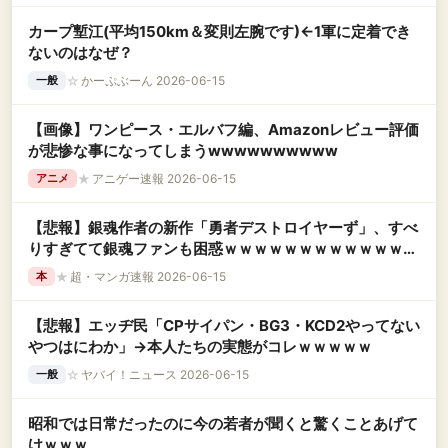
カープ塹江(平均150km＆変則左腕です)←1軍に定着でき
ないのはなぜ？
☆
かーぷぶーん 2026-06-15
一般
【画像】ワンピース・エルバフ編、Amazonレビュー評価
が悲惨な事になってしまうwwwwwwwwww
★
アニゲー速報 2026-06-15
アニメ
【悲報】銀魂作者の新作「勇者デストロイヤーず」、すべ
りすぎてて銀魂ファンも困惑ｗｗｗｗｗｗｗｗｗｗｗｗｗ
ｗｗｗｗｗｗｗｗｗｗ
★
超・マンガ速報 2026-06-15
本
【悲報】エッヂ民「CPサイパン・BG3・KCD2やってない
やつはにわか」→本人たちの実態がコレｗｗｗｗｗ
☆
ヤバイ！ニュース 2026-06-15
一般
昭和では日常だったのに今の若者が聞くと驚くことあげて
けｗｗｗ