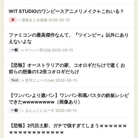
WIT STUDIOのワンピースアニメリメイク←これいる？
☆
漫画まとめ速報 2026-06-15
本
ファミコンの最高傑作なんて、『ツインビー』以外にあり
えないよな
★
ゲーハー黙示録 2026-06-15
一般
【悲報】オーストラリアの家、コオロギだらけで逝く お
前らの想像の1.2倍コオロギだらけ
★
哲学ニュースnwk 2026-06-15
Text
【ワンパンより腹パン】ワンパン和風パスタの鉄板レシピ
できたwwwwwwww（画像あり）
☆
まんぷくにゅーす 2026-06-15
一般
【悲報】2代目土影、ガチで強すぎてしまうｗｗｗｗｗｗ
ｗｗｗｗｗｗｗｗｗｗｗｗ