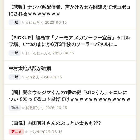
【悲報】ナンパ系配信者、声かける女を間違えてボコボコ
にされるｗｗｗｗｗｗｗ
★
まにゅそく 2026-06-15
一般
【PICKUP】福島市「ノーモア メガソーラー宣言」→ゴル
フ場、いつのまにか6万3千枚のソーラーパネルに...
★
おーるじゃんる 2026-06-15
一般
中村太地八段が結婚
☆
2ch名人 2026-06-15
一般
【闇】闇金ウシジマくんの1番の謎「G10くん」←コレに
ついて知ってるコト挙げてけｗｗｗｗｗｗｗｗｗｗｗｗｗ
★
貧乏暇なり 2026-06-15
Text
【画像】内田真礼さんのぶっとい太もも???
★
ぐら速 2026-06-15
アニメ