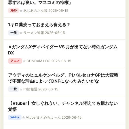
罪すれば良い。マスコミの特権」
★
あじあのネタ帳 2026-06-15
海外
1キロ蕎麦っておまえら食える？
★
ラーメン速報 2026-06-15
一般
※ガンダムXディバイダー VS 月が出てない時のガンダム
DX
☆
GUNDAM.LOG 2026-06-15
アニメ
アウディのヒュルケンベルグ、F1バルセロナGPは大変稀
で不運な理由によってDNFになったみたいだな
☆
F1情報通 2026-06-15
一般
【Vtuber】女しぐれうい、チャンネル消えても構わない
覚悟
★
Vtuberまとめるよ～ん 2026-06-15
Web+