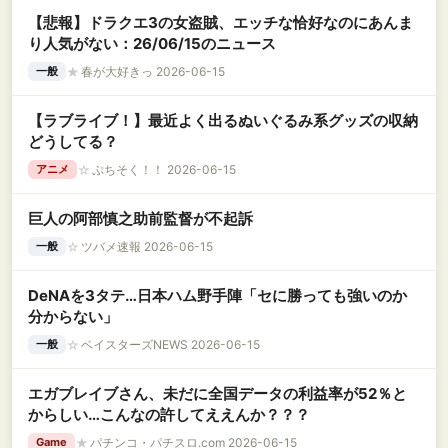
【悲報】ドラクエ3の女盗賊、エッチな恰好なのにあんま
り人気がない：26/06/15のニュース
★
春が大好きっ 2026-06-15
一般
【ラブライブ！】最近よく出るぬいぐるみ系グッズの収納
どうしてる？
☆
ぷちそく！！ 2026-06-15
アニメ
巨人の阿部慎之助前監督が不起訴
☆
ツバメ速報 2026-06-15
一般
DeNAを3タテ…日本ハム野手陣「セに勝っても強いのか
分からない」
☆
ベイスターズNEWS 2026-06-15
一般
エガブレイブさん、未だに全国データの利益率が52％と
からしい…こんなの許してええんか？？？
★
パチンコ・パチスロ.com 2026-06-15
Game