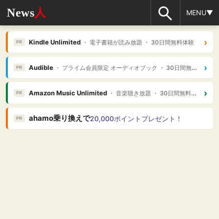
News
人
MENU▼
›
Kindle Unlimited
・ 電子書籍が読み放題 ・ 30日間無料体験
PR
›
Audible
・ プライム会員限定 オーディオブック ・ 30日間無料体験
PR
›
Amazon Music Unlimited
・ 音楽聴き放題 ・ 30日間無料体験
PR
ahamo乗り換えで
20,000ポイントプレゼント！
PR