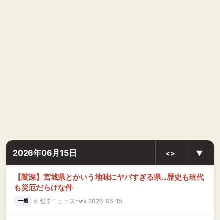
2026年06月15日
<>
▼
【闇深】宮城県とかいう地味にヤバすぎる県…歴史も現代
も災厄だらけな件
★
哲学ニュースnwk 2026-06-15
一般