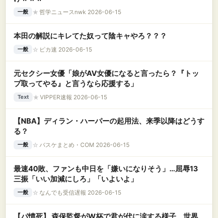
★
哲学ニュースnwk 2026-06-15
一般
本田の解説にキレてた奴って陰キャやろ？？？
☆
ピカ速 2026-06-15
一般
元セクシー女優「娘がAV女優になると言ったら？『トッ
プ取ってやる』と言うなら応援する」
★
VIPPER速報 2026-06-15
Text
【NBA】ディラン・ハーパーの起用法、来季以降はどうす
る？
☆
バスケまとめ・COM 2026-06-15
一般
最速40敗、ファンも中日を「嫌いになりそう」…屈辱13
三振「いい加減にしろ」「いよいよ」
☆
なんでも受信遅報 2026-06-15
一般
【パ憤死】 森保監督がW杯で君が代に涙する様子、世界