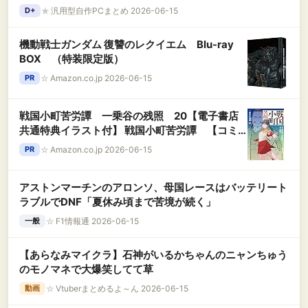
★
汎用型自作PCまとめ 2026-06-15
D+
機動戦士ガンダム 復讐のレクイエム Blu-ray
BOX （特装限定版）
☆
Amazon.co.jp 2026-06-15
PR
戦国小町苦労譚 一乗谷の残照 20【電子書店
共通特典イラスト付】 戦国小町苦労譚 【コミ
ック版】 (アース・スターコミックス)
☆
Amazon.co.jp 2026-06-15
PR
アストンマーチンのアロンソ、母国レースはバッテリート
ラブルでDNF「夏休み頃まで苦境が続く」
☆
F1情報通 2026-06-15
一般
【あらなみマイクラ】石神がいるかちゃんのニャンちゅう
のモノマネで大爆笑してて草
☆
Vtuberまとめるよ～ん 2026-06-15
動画