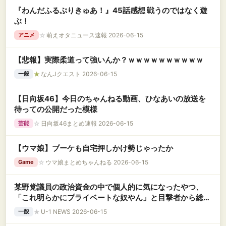
『わんだふるぷりきゅあ！』45話感想 戦うのではなく遊
ぶ！
☆
萌えオタニュース速報 2026-06-15
アニメ
【悲報】実際柔道って強いんか？ｗｗｗｗｗｗｗｗｗｗ
★
なんJクエスト 2026-06-15
一般
【日向坂46】今日のちゃんねる動画、ひなあいの放送を
待っての公開だった模様
☆
日向坂46まとめ速報 2026-06-15
芸能
【ウマ娘】ブーケも自宅押しかけ勢じゃったか
☆
ウマ娘まとめちゃんねる 2026-06-15
Game
某野党議員の政治資金の中で個人的に気になったやつ、
「これ明らかにプライベートな奴やん」と目撃者から総ツ
ッコミを……
★
U-1 NEWS 2026-06-15
一般