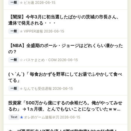
★
ピカ速 2026-06-15
一般
【闇深】今年3月に初当選したばかりの茨城の市長さん、
遺体で発見される・・・
★
VIPPER速報 2026-06-15
一般
【NBA】全盛期のポール・ジョージはどれくらい凄かった
の？
☆
バスケまとめ・COM 2026-06-15
一般
(ヽ´ん`)「 毎食おかずを野草にしてお湯でふやかして食べ
てる」
★
なんでも受信遅報 2026-06-15
一般
投資家「500万から億にするの余裕だろ。俺がやってみせ
るわ」 → 1ヵ月後、とんでもないことになっていたｗｗｗ
ｗｗ
★
オレ的ゲーム速報＠刃 2026-06-15
Text