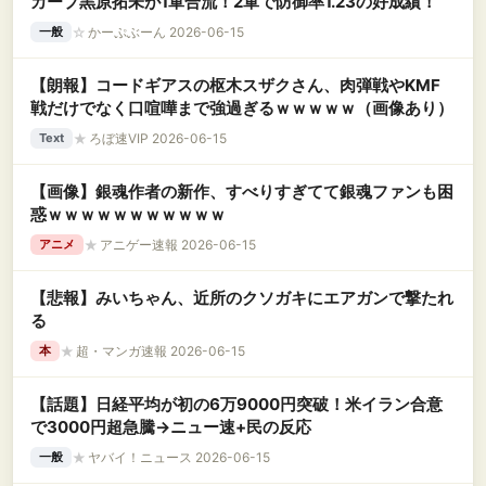
カープ黒原拓未が1軍合流！2軍で防御率1.23の好成績！
☆
かーぷぶーん 2026-06-15
一般
【朗報】コードギアスの枢木スザクさん、肉弾戦やKMF
戦だけでなく口喧嘩まで強過ぎるｗｗｗｗｗ（画像あり）
★
ろぼ速VIP 2026-06-15
Text
【画像】銀魂作者の新作、すべりすぎてて銀魂ファンも困
惑ｗｗｗｗｗｗｗｗｗｗｗ
★
アニゲー速報 2026-06-15
アニメ
【悲報】みいちゃん、近所のクソガキにエアガンで撃たれ
る
★
超・マンガ速報 2026-06-15
本
【話題】日経平均が初の6万9000円突破！米イラン合意
で3000円超急騰→ニュー速+民の反応
★
ヤバイ！ニュース 2026-06-15
一般