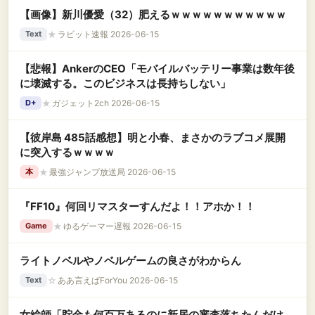
【画像】新川優愛（32）肥えるｗｗｗｗｗｗｗｗｗｗｗ
★
ラビット速報 2026-06-15
Text
【悲報】AnkerのCEO「モバイルバッテリー事業は数年後
に壊滅する。このビジネスは長持ちしない」
★
ガジェット2ch 2026-06-15
D+
【彼岸島 485話感想】明と小春、まさかのラブコメ展開
に突入するｗｗｗｗ
★
最強ジャンプ放送局 2026-06-15
本
『FF10』何回リマスターすんだよ！！アホか！！
★
ゆるゲーマー遅報 2026-06-15
Game
ライトノベルやノベルゲームの良さがわからん
☆
ああ言えばForYou 2026-06-15
Text
女絵師「貯金も何百万あるのに新居の審査落ちたんだけ