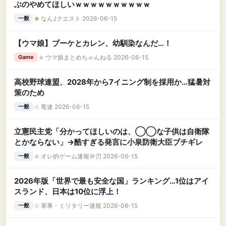
ぶのやめてほしいｗｗｗｗｗｗｗｗｗｗ
★
なんJクエスト 2026-06-15
一般
【ウマ娘】ブーケとカレン、幼馴染なんだ…！
★
ウマ娘まとめちゃんねる 2026-06-15
Game
高校野球連盟、2028年から7イニング制を採用か…猛暑対
策のため
☆
竜速 2026-06-15
一般
立憲民主党「分かってほしいのは、◯◯な子供は自衛隊
とかならない」→酷すぎる発言に小泉防衛大臣ブチギレ
★
オレ的ゲーム速報＠刃 2026-06-15
一般
2026年版「世界で最も安全な国」ランキング…1位はアイ
スランド、日本は10位に浮上！
☆
軍事・ミリタリー速報 2026-06-15
一般