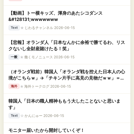
【動画】トー横キッズ、渾身のあたシコダンス
&#128131;wwwwwww
★
じわるチャンネル 2026-06-15
Text
【悲報】オランダ人「日本なんかに余裕で勝てるわ、リス
クないし全財産賭けたる！笑」
★
働くモノニュース 2026-06-15
一般
（オランダ戦前）韓国人「オランダ戦を控えた日本人の心
境がこちらｗ」→「チキン片手に高見の見物だｗｗ」＝韓
国の反応
★
海外トークログ 2026-06-15
海外
韓国人「日本の職人精神ももう大したことないと思いま
す」
☆
かんにゅー 2026-06-15
Text
モニター届いたから開封していくぞ！