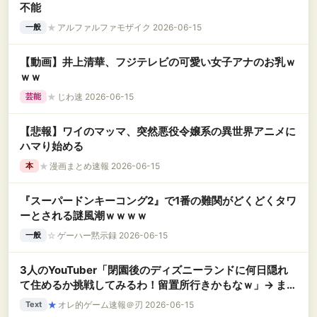
不能
★
アルファルファモザイク 2026-06-15
一般
【動画】井上清華、フジテレビの可愛い女子アナのお乳ｗ
ｗｗ
★
じわ速 2026-06-15
芸能
【悲報】ワイのマッマ、突然悪役令嬢系の異世界アニメに
ハマり始める
★
漫画まとめ速報 2026-06-15
本
『スーパードンキーコング2』で1番の難関がどくどくタワ
ーとされる謎風潮ｗｗｗｗ
☆
ゲーハー黙示録 2026-06-15
一般
3人のYouTuber「閉園後のディズニーランドに何日隠れ
て住めるか挑戦してみるわ！留置所行きかもなｗ」→ まさ
かの結末に・・・
★
オレ的ゲーム速報＠刃 2026-06-15
Text