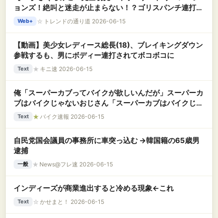
ョンズ！絶叫と迷走が止まらない！？ゴリスパンチ連打か
らの助けて・いつもじり貧・弾がなくてもギリギリ行ける
☆
トレンドの通り道 2026-06-15
Web+
【動画】美少女レディース総長(18)、ブレイキングダウン
参戦するも、男にボディー連打されてボコボコに
★
キニ速 2026-06-15
Text
俺「スーパーカブってバイクが欲しいんだが」スーパーカ
ブはバイクじゃないおじさん「スーパーカブはバイクじゃ
ない」
★
バイク速報 2026-06-15
Text
自民党国会議員の事務所に車突っ込む →韓国籍の65歳男
逮捕
★
News@フレ速 2026-06-15
一般
インディーズが商業進出すると冷める現象←これ
☆
かせまと！ 2026-06-15
Text