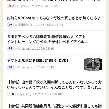
韓国の反応
★
海外トークログ 2026-06-15
海外
お前らVRChatやってみな？毎晩の寂しさとか無くなるよ
★
汎用型自作PCまとめ 2026-06-15
D+
犬用ドアベル犬の訓練装置 着信音 噛む人 ドアト
イレトレーニング用ベル 犬が外に出るドアベル
わんわん ドア用ベル ケーブル 鎖 ベルト トレーニ
☆
Amazon.co.jp 2026-06-15
PR
ングベル ペット Beige へむ
ヤマトよ永遠に REBEL3199 6 [DVD]
☆
Amazon.co.jp 2026-06-15
PR
【朗報】山本昌「僕が入閣を断ってるんじゃないかって方
いらっしゃるんですけど、そんなことないです、言われた
ら死ぬ気でします」
★
なんじぇいスタジアム 2026-06-15
一般
【速報】共同通信編集局長「捏造デマで誹謗中傷しても謝