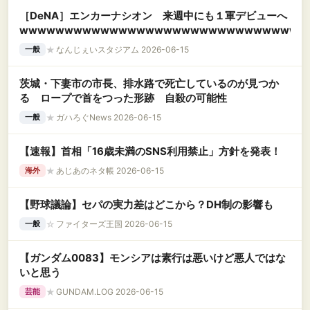
［DeNA］エンカーナシオン 来週中にも１軍デビューへ
wwwwwwwwwwwwwwwwwwwwwwwwwwwwwwww
★
なんじぇいスタジアム 2026-06-15
一般
茨城・下妻市の市長、排水路で死亡しているのが見つか
る ロープで首をつった形跡 自殺の可能性
★
ガハろぐNews 2026-06-15
一般
【速報】首相「16歳未満のSNS利用禁止」方針を発表！
★
あじあのネタ帳 2026-06-15
海外
【野球議論】セパの実力差はどこから？DH制の影響も
☆
ファイターズ王国 2026-06-15
一般
【ガンダム0083】モンシアは素行は悪いけど悪人ではな
いと思う
★
GUNDAM.LOG 2026-06-15
芸能