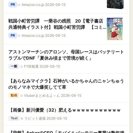
☆
Amazon.co.jp 2026-06-15
PR
戦国小町苦労譚 一乗谷の残照 20【電子書店
共通特典イラスト付】 戦国小町苦労譚 【コミ
ック版】 (アース・スターコミックス)
☆
Amazon.co.jp 2026-06-15
PR
アストンマーチンのアロンソ、母国レースはバッテリート
ラブルでDNF「夏休み頃まで苦境が続く」
☆
F1情報通 2026-06-15
一般
【あらなみマイクラ】石神がいるかちゃんのニャンちゅう
のモノマネで大爆笑してて草
☆
Vtuberまとめるよ～ん 2026-06-15
動画
【画像】新川優愛（32）肥えるｗｗｗｗｗｗｗｗｗｗｗ
★
ラビット速報 2026-06-15
Text
【悲報】AnkerのCEO「モバイルバッテリー事業は数年後