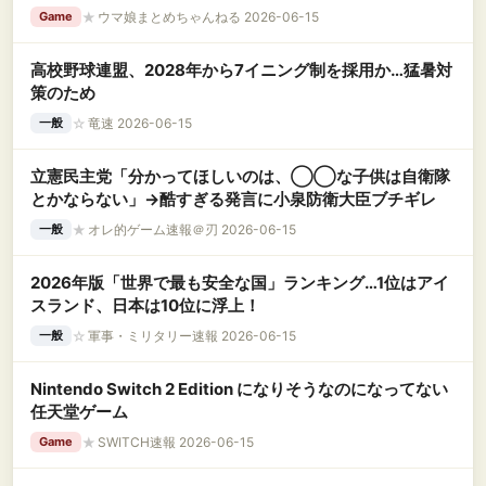
★
ウマ娘まとめちゃんねる 2026-06-15
Game
高校野球連盟、2028年から7イニング制を採用か…猛暑対
策のため
☆
竜速 2026-06-15
一般
立憲民主党「分かってほしいのは、◯◯な子供は自衛隊
とかならない」→酷すぎる発言に小泉防衛大臣ブチギレ
★
オレ的ゲーム速報＠刃 2026-06-15
一般
2026年版「世界で最も安全な国」ランキング…1位はアイ
スランド、日本は10位に浮上！
☆
軍事・ミリタリー速報 2026-06-15
一般
Nintendo Switch 2 Edition になりそうなのになってない
任天堂ゲーム
★
SWITCH速報 2026-06-15
Game