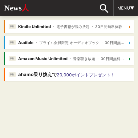
News
人
MENU▼
›
Kindle Unlimited
・ 電子書籍が読み放題 ・ 30日間無料体験
PR
›
Audible
・ プライム会員限定 オーディオブック ・ 30日間無料体験
PR
›
Amazon Music Unlimited
・ 音楽聴き放題 ・ 30日間無料体験
PR
ahamo乗り換えで
20,000ポイントプレゼント！
PR