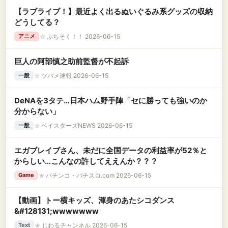
【ラブライブ！】最近よく出るぬいぐるみ系グッズの収納
どうしてる？
☆
ぷちそく！！ 2026-06-15
アニメ
巨人の阿部慎之助前監督が不起訴
☆
ツバメ速報 2026-06-15
一般
DeNAを3タテ…日本ハム野手陣「セに勝っても強いのか
分からない」
☆
ベイスターズNEWS 2026-06-15
一般
エガブレイブさん、未だに全国データの利益率が52％と
からしい…こんなの許してええんか？？？
★
パチンコ・パチスロ.com 2026-06-15
Game
【動画】トー横キッズ、渾身のあたシコダンス
&#128131;wwwwwww
★
じわるチャンネル 2026-06-15
Text