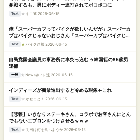
参戦するも、男にボディー連打されてボコボコに
★
キニ速 2026-06-15
Text
俺「スーパーカブってバイクが欲しいんだが」スーパーカ
ブはバイクじゃないおじさん「スーパーカブはバイクじゃ
ない」
★
バイク速報 2026-06-15
Text
自民党国会議員の事務所に車突っ込む →韓国籍の65歳男
逮捕
★
News@フレ速 2026-06-15
一般
インディーズが商業進出すると冷める現象←これ
☆
かせまと！ 2026-06-15
Text
【悲報】いきなりステーキさん、コラボでお客さんにとん
でもないエプロンをつけさせるｗｗｗ
★
明日は何を食べようか 2026-06-15
Text