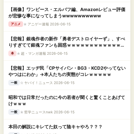
【画像】ワンピース・エルバフ編、Amazonレビュー評価
が悲惨な事になってしまうwwwwwwwwww
★
アニゲー速報 2026-06-15
アニメ
【悲報】銀魂作者の新作「勇者デストロイヤーず」、すべ
りすぎてて銀魂ファンも困惑ｗｗｗｗｗｗｗｗｗｗｗｗｗ
ｗｗｗｗｗｗｗｗｗｗ
★
超・マンガ速報 2026-06-15
本
【悲報】エッヂ民「CPサイパン・BG3・KCD2やってない
やつはにわか」→本人たちの実態がコレｗｗｗｗｗ
☆
ヤバイ！ニュース 2026-06-15
一般
昭和では日常だったのに今の若者が聞くと驚くことあげて
けｗｗｗ
★
哲学ニュースnwk 2026-06-15
一般
本田の解説にキレてた奴って陰キャやろ？？？