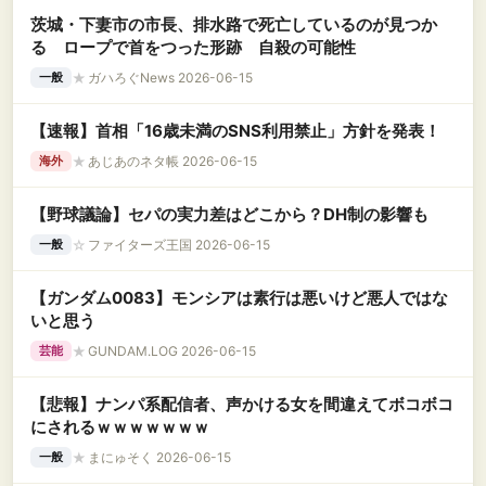
茨城・下妻市の市長、排水路で死亡しているのが見つか
る ロープで首をつった形跡 自殺の可能性
★
ガハろぐNews 2026-06-15
一般
【速報】首相「16歳未満のSNS利用禁止」方針を発表！
★
あじあのネタ帳 2026-06-15
海外
【野球議論】セパの実力差はどこから？DH制の影響も
☆
ファイターズ王国 2026-06-15
一般
【ガンダム0083】モンシアは素行は悪いけど悪人ではな
いと思う
★
GUNDAM.LOG 2026-06-15
芸能
【悲報】ナンパ系配信者、声かける女を間違えてボコボコ
にされるｗｗｗｗｗｗｗ
★
まにゅそく 2026-06-15
一般