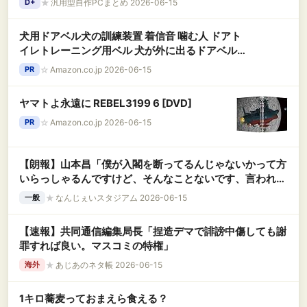
★
汎用型自作PCまとめ 2026-06-15
D+
犬用ドアベル犬の訓練装置 着信音 噛む人 ドアト
イレトレーニング用ベル 犬が外に出るドアベル
わんわん ドア用ベル ケーブル 鎖 ベルト トレーニ
☆
Amazon.co.jp 2026-06-15
PR
ングベル ペット Beige へむ
ヤマトよ永遠に REBEL3199 6 [DVD]
☆
Amazon.co.jp 2026-06-15
PR
【朗報】山本昌「僕が入閣を断ってるんじゃないかって方
いらっしゃるんですけど、そんなことないです、言われた
ら死ぬ気でします」
★
なんじぇいスタジアム 2026-06-15
一般
【速報】共同通信編集局長「捏造デマで誹謗中傷しても謝
罪すれば良い。マスコミの特権」
★
あじあのネタ帳 2026-06-15
海外
1キロ蕎麦っておまえら食える？