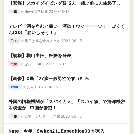
【悲報】スカイダイビング客12人、飛ぶ前に人生終了…
★
News@フレ速 2026-06-15
一般
テレビ「酒を盗むと書いて酒盗！ウマーーーい！」ぼくく
ん(30)「おいしそう！」
★
明日は何を食べようか 2026-06-15
Text
【朗報】横山由依、妊娠を発表
★
なんJ PRIDE 2026-06-15
芸能
【画像】X民「27歳一般男性です（ﾊﾟｼｬ」
★
おんJ 2026-06-15
Web+
外国の情報機関が「スパイカメ」「スパイ魚」で海洋機密
を調査か…中国が警戒！
★
軍事・ミリタリー速報 2026-06-15
一般
Nate「今年、Switch2 に Expedition33 が来る