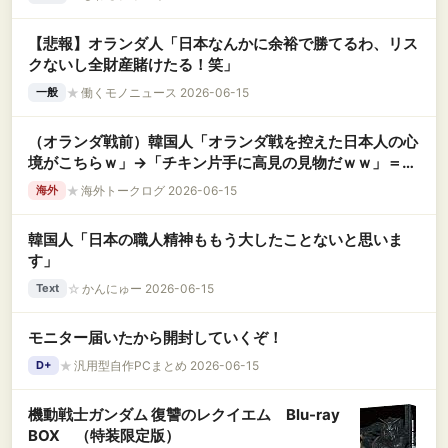
【悲報】オランダ人「日本なんかに余裕で勝てるわ、リス
クないし全財産賭けたる！笑」
★
働くモノニュース 2026-06-15
一般
（オランダ戦前）韓国人「オランダ戦を控えた日本人の心
境がこちらｗ」→「チキン片手に高見の見物だｗｗ」＝韓
国の反応
★
海外トークログ 2026-06-15
海外
韓国人「日本の職人精神ももう大したことないと思いま
す」
☆
かんにゅー 2026-06-15
Text
モニター届いたから開封していくぞ！
★
汎用型自作PCまとめ 2026-06-15
D+
機動戦士ガンダム 復讐のレクイエム Blu-ray
BOX （特装限定版）