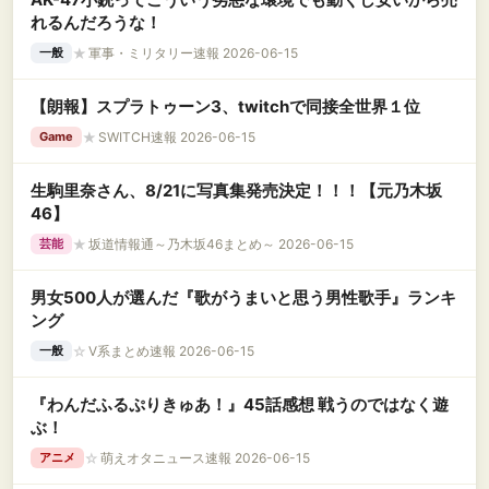
れるんだろうな！
★
軍事・ミリタリー速報 2026-06-15
一般
【朗報】スプラトゥーン3、twitchで同接全世界１位
★
SWITCH速報 2026-06-15
Game
生駒里奈さん、8/21に写真集発売決定！！！【元乃木坂
46】
★
坂道情報通～乃木坂46まとめ～ 2026-06-15
芸能
男女500人が選んだ『歌がうまいと思う男性歌手』ランキ
ング
☆
V系まとめ速報 2026-06-15
一般
『わんだふるぷりきゅあ！』45話感想 戦うのではなく遊
ぶ！
☆
萌えオタニュース速報 2026-06-15
アニメ