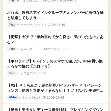
★
（まとめては）いかんのか？ 2026-06-15
一般
おれ氏、超有名アイドルグループの元メンバーに激似な妹
と結婚してしまう………
★
オーバージョイド！ 2026-06-15
Text
【衝撃】ガチで「年齢重ねてから良さに気づいたもの」あ
る？
☆
ぁゃιぃ(*ﾟーﾟ)NEWS2nd 2026-06-15
Text
【ホロライブ】6.7インチのスマホで遊ぶか、iPad買い換
えるかで悩む【ホロドリ】
☆
ホロ速 2026-06-15
Text
【#2】さくらみこ：完全初見バイオハザード リベレーシ
ョンズ！絶叫と迷走が止まらない！？ゴリスパンチ連打か
らの助けて・いつもじり貧・弾がなくてもギリギリ行ける
☆
トレンドの通り道 2026-06-15
Web+
【動画】美少女レディース総長(18)、ブレイキングダウン