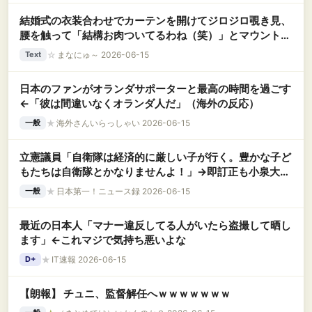
結婚式の衣装合わせでカーテンを開けてジロジロ覗き見、
腰を触って「結構お肉ついてるわね（笑）」とマウントし
てきたトメ。婚約者に激怒したら『女同士だし羨ましいん
☆
まなにゅ～ 2026-06-15
Text
だろ』と一切取り合ってくれなくて・・・
日本のファンがオランダサポーターと最高の時間を過ごす
←「彼は間違いなくオランダ人だ」（海外の反応）
★
海外さんいらっしゃい 2026-06-15
一般
立憲議員「自衛隊は経済的に厳しい子が行く。豊かな子ど
もたちは自衛隊とかなりませんよ！」→即訂正も小泉大臣
「怒り」の猛反論
★
日本第一！ニュース録 2026-06-15
一般
最近の日本人「マナー違反してる人がいたら盗撮して晒し
ます」←これマジで気持ち悪いよな
★
IT速報 2026-06-15
D+
【朗報】 チュニ、監督解任へｗｗｗｗｗｗｗ