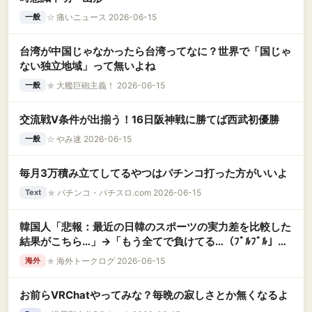
☆
痛いニュース 2026-06-15
一般
台湾が中国じゃなかったら台湾ってなに？世界で「国じゃ
ない独立地域」って無いよね
★
大艦巨砲主義！ 2026-06-15
一般
交流戦V条件が出揃う！16日阪神戦に勝てば西武初優勝
☆
やみ速 2026-06-15
一般
毎月3万積み立てしてるやつはパチンコ打った方がいいよ
★
パチンコ・パチスロ.com 2026-06-15
Text
韓国人「悲報：最近の日韓のスポーツの実力差を比較した
結果がこちら…」→「もう全てで負けてる…（ﾌﾞﾙﾌﾞﾙ」＝
韓国の反応
★
海外トークログ 2026-06-15
海外
お前らVRChatやってみな？毎晩の寂しさとか無くなるよ