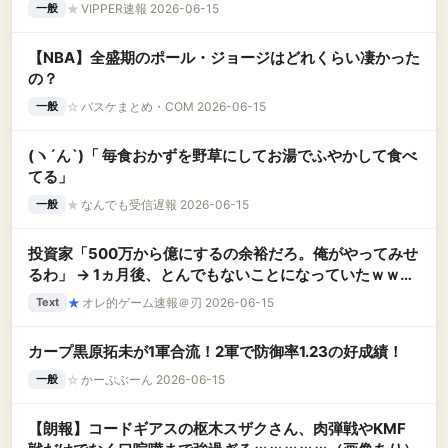
★
VIPPER速報 2026-06-15
一般
【NBA】全盛期のポール・ジョージはどれくらい凄かった
の？
☆
バスケまとめ・COM 2026-06-15
一般
(ヽ´ん`)「 毎食おかずを野草にしてお湯でふやかして食べ
てる」
★
なんでも受信遅報 2026-06-15
一般
投資家「500万から億にするの余裕だろ。俺がやってみせ
るわ」 → 1ヵ月後、とんでもないことになっていたｗｗｗ
ｗｗ
★
オレ的ゲーム速報＠刃 2026-06-15
Text
カープ黒原拓未が1軍合流！2軍で防御率1.23の好成績！
☆
かーぷぶーん 2026-06-15
一般
【朗報】コードギアスの枢木スザクさん、肉弾戦やKMF