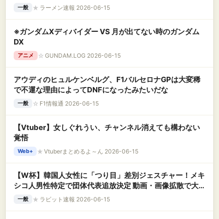
★
ラーメン速報 2026-06-15
一般
※ガンダムXディバイダー VS 月が出てない時のガンダム
DX
☆
GUNDAM.LOG 2026-06-15
アニメ
アウディのヒュルケンベルグ、F1バルセロナGPは大変稀
で不運な理由によってDNFになったみたいだな
☆
F1情報通 2026-06-15
一般
【Vtuber】女しぐれうい、チャンネル消えても構わない
覚悟
★
Vtuberまとめるよ～ん 2026-06-15
Web+
【W杯】韓国人女性に「つり目」差別ジェスチャー！メキ
シコ人男性特定で団体代表追放決定 動画・画像拡散で大
炎上wwww
★
ラビット速報 2026-06-15
一般