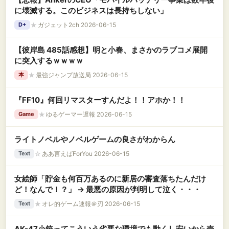
に壊滅する。このビジネスは長持ちしない」
★
ガジェット2ch 2026-06-15
D+
【彼岸島 485話感想】明と小春、まさかのラブコメ展開
に突入するｗｗｗｗ
★
最強ジャンプ放送局 2026-06-15
本
『FF10』何回リマスターすんだよ！！アホか！！
★
ゆるゲーマー遅報 2026-06-15
Game
ライトノベルやノベルゲームの良さがわからん
☆
ああ言えばForYou 2026-06-15
Text
女絵師「貯金も何百万あるのに新居の審査落ちたんだけ
ど！なんで！？」 → 最悪の原因が判明して泣く・・・
★
オレ的ゲーム速報＠刃 2026-06-15
Text
AK-47小銃ってこういう劣悪な環境でも動くし安いから売