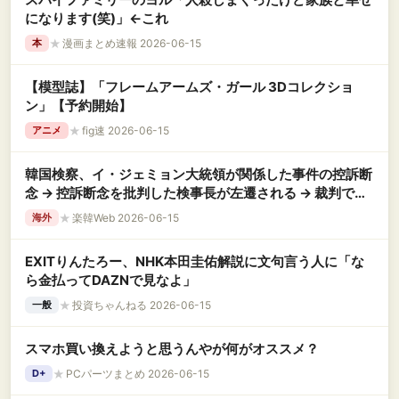
になります(笑)」←これ
★
漫画まとめ速報 2026-06-15
本
【模型誌】「フレームアームズ・ガール 3Dコレクショ
ン」【予約開始】
★
fig速 2026-06-15
アニメ
韓国検察、イ・ジェミョン大統領が関係した事件の控訴断
念 → 控訴断念を批判した検事長が左遷される → 裁判で左
遷取り消しが決定
★
楽韓Web 2026-06-15
海外
EXITりんたろー、NHK本田圭佑解説に文句言う人に「な
ら金払ってDAZNで見なよ」
★
投資ちゃんねる 2026-06-15
一般
スマホ買い換えようと思うんやが何がオススメ？
★
PCパーツまとめ 2026-06-15
D+