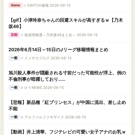
☆
SWITCH速報 2026-06-15
Game
【gif】小津玲奈ちゃんの回避スキルが高すぎるｗ【乃木
坂46】
☆
坂道情報通～乃木坂46まとめ～ 2026-06-15
芸能
2026年6月14日～15日のJリーグ移籍情報まとめ
☆
ドメサカブログ 2026-06-15
一般
旭川殺人事件が隠蔽される寸前だった可能性が浮上、例の
不倫刑事が暗躍しており……
★
U-1 NEWS 2026-06-15
一般
【悲報】新品種「紅プリンセス」が中国に流出、差し止め
不能
★
アルファルファモザイク 2026-06-15
一般
【動画】井上清華、フジテレビの可愛い女子アナのお乳ｗ