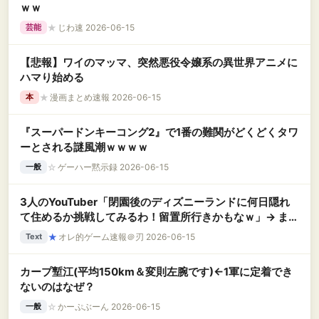
ｗｗ
★
じわ速 2026-06-15
芸能
【悲報】ワイのマッマ、突然悪役令嬢系の異世界アニメに
ハマり始める
★
漫画まとめ速報 2026-06-15
本
『スーパードンキーコング2』で1番の難関がどくどくタワ
ーとされる謎風潮ｗｗｗｗ
☆
ゲーハー黙示録 2026-06-15
一般
3人のYouTuber「閉園後のディズニーランドに何日隠れ
て住めるか挑戦してみるわ！留置所行きかもなｗ」→ まさ
かの結末に・・・
★
オレ的ゲーム速報＠刃 2026-06-15
Text
カープ塹江(平均150km＆変則左腕です)←1軍に定着でき
ないのはなぜ？
☆
かーぷぶーん 2026-06-15
一般