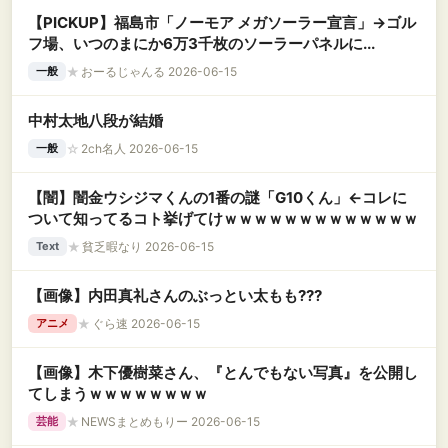
【PICKUP】福島市「ノーモア メガソーラー宣言」→ゴル
フ場、いつのまにか6万3千枚のソーラーパネルに...
★
おーるじゃんる 2026-06-15
一般
中村太地八段が結婚
☆
2ch名人 2026-06-15
一般
【闇】闇金ウシジマくんの1番の謎「G10くん」←コレに
ついて知ってるコト挙げてけｗｗｗｗｗｗｗｗｗｗｗｗｗ
★
貧乏暇なり 2026-06-15
Text
【画像】内田真礼さんのぶっとい太もも???
★
ぐら速 2026-06-15
アニメ
【画像】木下優樹菜さん、『とんでもない写真』を公開し
てしまうｗｗｗｗｗｗｗｗ
★
NEWSまとめもりー 2026-06-15
芸能