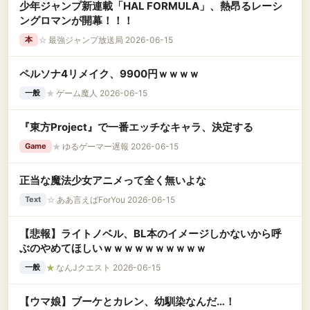
少年ジャンプ新連載「HAL FORMULA」、熱昂るレーシ
ングロマンが開幕！！！
☆
最強ジャンプ放送局 2026-06-15
本
ペルソナ4リメイク、9900円ｗｗｗｗ
★
ゲーム魔人 2026-06-15
一般
『東方Project』で一番エッチなキャラ、決定する
★
ゆるゲーマー遅報 2026-06-15
Game
正当な魔法少女アニメって全く無いよな
☆
ああ言えばForYou 2026-06-15
Text
【悲報】ライトノベル、BL本のイメージしかないから呼
ぶのやめてほしいｗｗｗｗｗｗｗｗｗｗ
★
なんJクエスト 2026-06-15
一般
【ウマ娘】ブーケとカレン、幼馴染なんだ…！