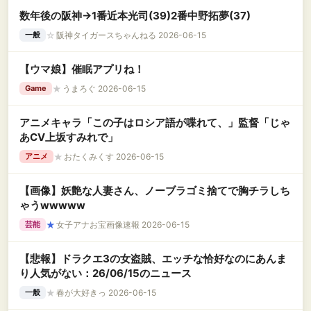
数年後の阪神→1番近本光司(39)2番中野拓夢(37)
☆
阪神タイガースちゃんねる 2026-06-15
一般
【ウマ娘】催眠アプリね！
★
うまろぐ 2026-06-15
Game
アニメキャラ「この子はロシア語が喋れて、」監督「じゃ
あCV上坂すみれで」
★
おたくみくす 2026-06-15
アニメ
【画像】妖艶な人妻さん、ノーブラゴミ捨てで胸チラしち
ゃうwwwww
★
女子アナお宝画像速報 2026-06-15
芸能
【悲報】ドラクエ3の女盗賊、エッチな恰好なのにあんま
り人気がない：26/06/15のニュース
★
春が大好きっ 2026-06-15
一般