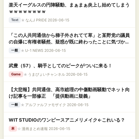
楽天イーグルスの円陣騒動、まぁまぁ炎上し始めてしまう
ｗｗｗｗｗｗｗｗ
★
なんJ PRIDE 2026-06-15
Text
「この人共同通信から梯子外されてて草」と某野党の議員
の自爆に有権者騒然、疑惑が既に終わったことに気づかず
国会で追求しようとして……
★
U-1 NEWS 2026-06-15
一般
武豊（57）、騎手としてのピークがついに来る！
★
うまぴょいチャンネル 2026-06-15
Game
【大悲報】共同通信、高市総理の中傷動画騒動でネット向
け記事を一部修正 「提供動画に疑義」
★
アルファルファモザイク 2026-06-15
一般
WIT STUDIOのワンピースアニメリメイク←これいる？
☆
漫画まとめ速報 2026-06-15
本