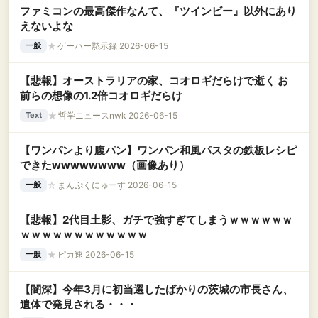
ファミコンの最高傑作なんて、『ツインビー』以外にあり
えないよな
★
ゲーハー黙示録 2026-06-15
一般
【悲報】オーストラリアの家、コオロギだらけで逝く お
前らの想像の1.2倍コオロギだらけ
★
哲学ニュースnwk 2026-06-15
Text
【ワンパンより腹パン】ワンパン和風パスタの鉄板レシピ
できたwwwwwwww（画像あり）
☆
まんぷくにゅーす 2026-06-15
一般
【悲報】2代目土影、ガチで強すぎてしまうｗｗｗｗｗｗ
ｗｗｗｗｗｗｗｗｗｗｗｗ
★
ピカ速 2026-06-15
一般
【闇深】今年3月に初当選したばかりの茨城の市長さん、
遺体で発見される・・・