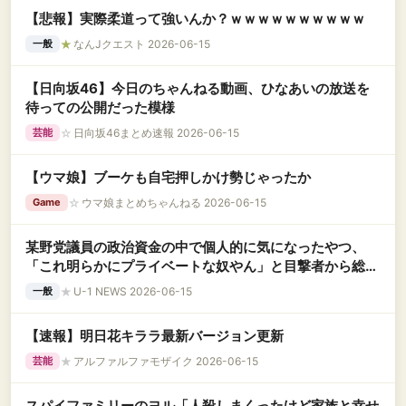
【悲報】実際柔道って強いんか？ｗｗｗｗｗｗｗｗｗｗ
★
なんJクエスト 2026-06-15
一般
【日向坂46】今日のちゃんねる動画、ひなあいの放送を
待っての公開だった模様
☆
日向坂46まとめ速報 2026-06-15
芸能
【ウマ娘】ブーケも自宅押しかけ勢じゃったか
☆
ウマ娘まとめちゃんねる 2026-06-15
Game
某野党議員の政治資金の中で個人的に気になったやつ、
「これ明らかにプライベートな奴やん」と目撃者から総ツ
ッコミを……
★
U-1 NEWS 2026-06-15
一般
【速報】明日花キララ最新バージョン更新
★
アルファルファモザイク 2026-06-15
芸能
スパイファミリーのヨル「人殺しまくったけど家族と幸せ