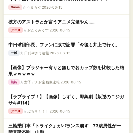
☆
うまろぐ 2026-06-15
Game
彼方のアストラとか言うアニメ完璧やん……
★
おたくみくす 2026-06-15
アニメ
中日球団部長、ファンに涙で謝罪「今後も井上で行く」
★
日刊やきう速報 2026-06-15
一般
【画像】ブラジャー有りと無しで各カップ数を比較した結
果ｗｗｗｗｗ
★
女子アナお宝画像速報 2026-06-15
芸能
【ラブライブ！】【画像】しずく、即興劇【叛逆のニジガ
サキ#114】
☆
ぷちそく！！ 2026-06-15
アニメ
三輪乗用車「トライク」がバランス崩す 73歳男性が一
時意識不明 山形