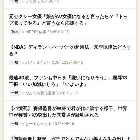
☆
ピカ速 2026-06-15
一般
元セクシー女優「娘がAV女優になると言ったら？『トッ
プ取ってやる』と言うなら応援する」
★
VIPPER速報 2026-06-15
Text
【NBA】ディラン・ハーパーの起用法、来季以降はどうす
る？
☆
バスケまとめ・COM 2026-06-15
一般
最速40敗、ファンも中日を「嫌いになりそう」…屈辱13
三振「いい加減にしろ」「いよいよ」
☆
なんでも受信遅報 2026-06-15
一般
【パ憤死】 森保監督がW杯で君が代に涙する様子、世界
中が称賛 パの突出した異常さが証明される
★
おーるじゃんる 2026-06-15
一般
【朗報画像】整形、ガチでとんでもない美人を生み出しま