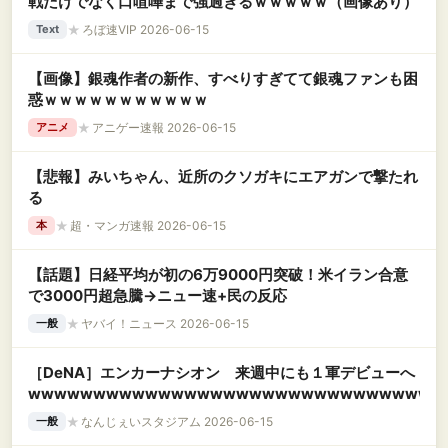
戦だけでなく口喧嘩まで強過ぎるｗｗｗｗｗ（画像あり）
★
ろぼ速VIP 2026-06-15
Text
【画像】銀魂作者の新作、すべりすぎてて銀魂ファンも困
惑ｗｗｗｗｗｗｗｗｗｗｗ
★
アニゲー速報 2026-06-15
アニメ
【悲報】みいちゃん、近所のクソガキにエアガンで撃たれ
る
★
超・マンガ速報 2026-06-15
本
【話題】日経平均が初の6万9000円突破！米イラン合意
で3000円超急騰→ニュー速+民の反応
★
ヤバイ！ニュース 2026-06-15
一般
［DeNA］エンカーナシオン 来週中にも１軍デビューへ
wwwwwwwwwwwwwwwwwwwwwwwwwwwwwwww
★
なんじぇいスタジアム 2026-06-15
一般