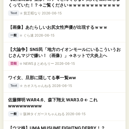
くっていた！？→ご覧くださいｗｗｗｗｗｗｗｗｗｗｗｗ
★
貧乏暇なり 2026-06-15
Text
【画像】あたらしいお尻女性声優が出現するｗｗｗ
★
ぐら速 2026-06-15
一般
【大論争】SNS民「地方のイオンモールにいるこういうお
じさんマジで嫌い！（画像）」→ネットで大炎上へ
★
NEWSまとめもりー 2026-06-15
芸能
ワイ女、旦那に隠してる事一覧ww
★
カオスちゃんねる 2026-06-15
Text
佐藤輝明 WAR4.6、森下翔太 WAR3.0 ← これ
wwwwwwwww
☆
阪神タイガースちゃんねる 2026-06-15
一般
【ウマ娘】UMA MUSUME FIGHTNG DERBY！？