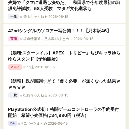
夫婦で「クマに遭遇し決めた」 秋田県で今年度最初の狩
猟免許試験、58人受験 マタギ文化継承も
★
登山ちゃんねる 2026-06-15
一般
42ndシングルのソロアー写公開！！！【乃木坂46】
☆
坂道情報通～乃木坂46まとめ～ 2026-06-15
芸能
【崩壊:スターレイル】APEX「トリビー」ちびキャラゆら
ゆらスタンド【予約開始】
☆
fig速 2026-06-15
アニメ
【朗報】株が順調すぎて「働く必要」が無くなった結果ｗ
ｗｗｗｗ
★
投資ちゃんねる 2026-06-15
一般
PlayStation公式初！格闘ゲームコントローラの予約受付
開始 希望小売価格は34,980円（税込）
★
PCパーツまとめ 2026-06-15
D+