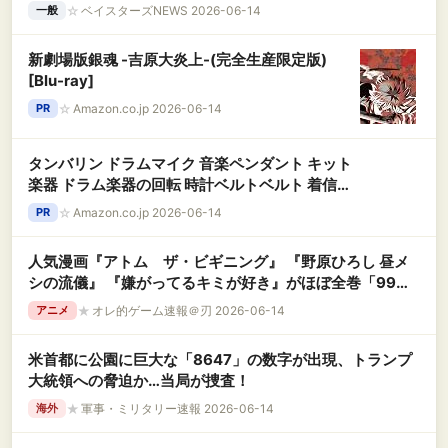
☆
ベイスターズNEWS 2026-06-14
一般
新劇場版銀魂 -吉原大炎上-(完全生産限定版)
[Blu-ray]
☆
Amazon.co.jp 2026-06-14
PR
タンバリン ドラムマイク 音楽ペンダント キット
楽器 ドラム楽器の回転 時計ベルトベルト 着信音
パーカッションスティック ウォッシュボード楽
☆
Amazon.co.jp 2026-06-14
PR
器 回転ドラム 木、金属 Beige
人気漫画『アトム ザ・ビギニング』 『野原ひろし 昼メ
シの流儀』 『嫌がってるキミが好き』がほぼ全巻「99
円」で買える激安セール開催！！このチャンスを見逃す
★
オレ的ゲーム速報＠刃 2026-06-14
アニメ
な！！
米首都に公園に巨大な「8647」の数字が出現、トランプ
大統領への脅迫か…当局が捜査！
★
軍事・ミリタリー速報 2026-06-14
海外