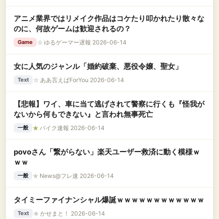
アニメ業界ではリメイク作品はコケたり叩かれたり散々な
のに、何故ゲームは歓迎されるの？
☆
ゆるゲーマー遅報 2026-06-14
Game
女に人気のジャンル「婚約破棄、悪役令嬢、聖女」
☆
ああ言えばForYou 2026-06-14
Text
【悲報】ワイ、車に当て逃げされて警察に行くも『怪我が
ないから何もできない』と言われ無事死亡
★
バイク速報 2026-06-14
一般
povoさん「繋がらない」楽天ユーザー救済に動く模様ｗ
ｗｗ
★
News@フレ速 2026-06-14
一般
タイミーファイナンシャル爆誕ｗｗｗｗｗｗｗｗｗｗｗｗ
★
かせまと！ 2026-06-14
Text