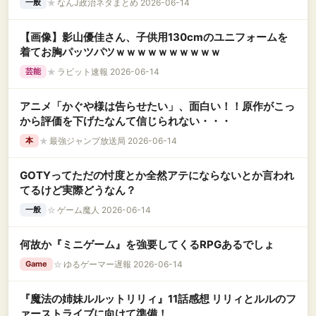
★
なんJ政治ネタまとめ 2026-06-14
一般
【画像】影山優佳さん、子供用130cmのユニフォームを
着てお胸パッツパツｗｗｗｗｗｗｗｗｗｗ
★
ラビット速報 2026-06-14
芸能
アニメ「かぐや様は告らせたい」、面白い！！原作がこっ
から評価を下げたなんて信じられない・・・
★
最強ジャンプ放送局 2026-06-14
本
GOTYってただの忖度とか全然アテにならないとか言われ
てるけど実際どうなん？
☆
ゲーム魔人 2026-06-14
一般
何故か『ミニゲーム』を強要してくるRPGあるでしょ
☆
ゆるゲーマー遅報 2026-06-14
Game
『魔法の姉妹ルルットリリィ』11話感想 リリィとルルのフ
ァーストライブに向けて準備！