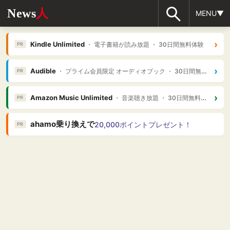
News
人
MENU▼
›
Kindle Unlimited
・ 電子書籍が読み放題 ・ 30日間無料体験
PR
›
Audible
・ プライム会員限定 オーディオブック ・ 30日間無料体験
PR
›
Amazon Music Unlimited
・ 音楽聴き放題 ・ 30日間無料体験
PR
ahamo乗り換えで
20,000ポイントプレゼント！
PR