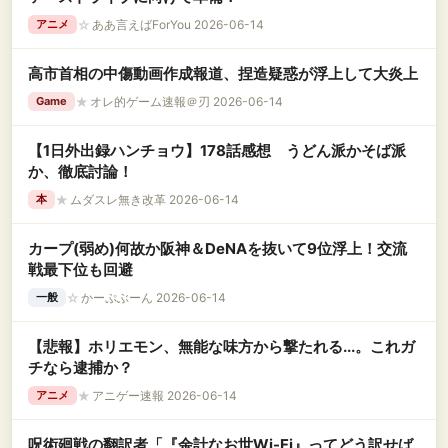
☆
ああ言えばForYou 2026-06-14
アニメ
高市首相の中傷動画作成報道、捏造疑惑が浮上して大炎上
★
オレ的ゲーム速報＠刃 2026-06-14
Game
【1日外出録ハンチョウ】178話感想 うどん派かそば派
か、徹底討論！
★
ムダスレ無き改革 2026-06-14
本
カープ(弱め)何故か阪神＆DeNAを抜いて9位浮上！交流
戦最下位も回避
☆
かーぷぶーん 2026-06-14
一般
【悲報】ホリエモン、無能な味方から撃たれる...。これガ
チなら逮捕か？
★
アニゲー速報 2026-06-14
アニメ
呪術廻戦の翻訳者「『余計なお世Wi-Fi』ってどう訳せば