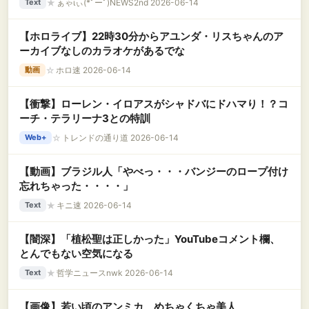
★
ぁゃιぃ(*ﾟーﾟ)NEWS2nd 2026-06-14
Text
【ホロライブ】22時30分からアユンダ・リスちゃんのア
ーカイブなしのカラオケがあるでな
☆
ホロ速 2026-06-14
動画
【衝撃】ローレン・イロアスがシャドバにドハマり！？コ
ーチ・テラリーナ3との特訓
☆
トレンドの通り道 2026-06-14
Web+
【動画】ブラジル人「やべっ・・・バンジーのロープ付け
忘れちゃった・・・・」
★
キニ速 2026-06-14
Text
【闇深】「植松聖は正しかった」YouTubeコメント欄、
とんでもない空気になる
★
哲学ニュースnwk 2026-06-14
Text
【画像】若い頃のアンミカ、めちゃくちゃ美人