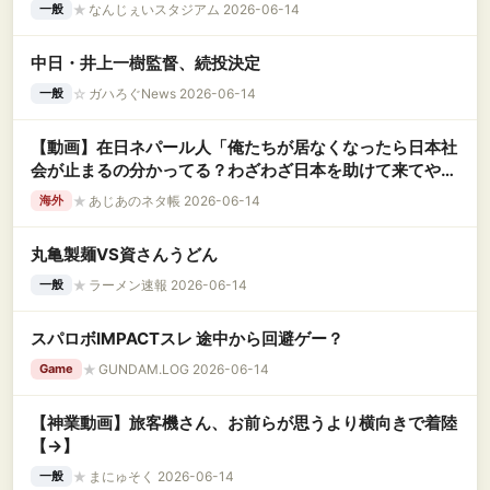
★
なんじぇいスタジアム 2026-06-14
一般
中日・井上一樹監督、続投決定
☆
ガハろぐNews 2026-06-14
一般
【動画】在日ネパール人「俺たちが居なくなったら日本社
会が止まるの分かってる？わざわざ日本を助けて来てやっ
てる。日本人は勘違いしないで欲しい」
★
あじあのネタ帳 2026-06-14
海外
丸亀製麺VS資さんうどん
★
ラーメン速報 2026-06-14
一般
スパロボIMPACTスレ 途中から回避ゲー？
★
GUNDAM.LOG 2026-06-14
Game
【神業動画】旅客機さん、お前らが思うより横向きで着陸
【→】
★
まにゅそく 2026-06-14
一般