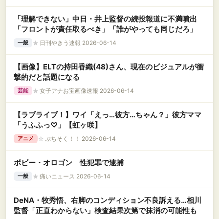
「理解できない」中日・井上監督の続投報道に不満噴出
「フロントが責任取るべき」「誰がやっても同じだろ」
★
日刊やきう速報 2026-06-14
一般
【画像】ELTの持田香織(48)さん、現在のビジュアルが衝
撃的だと話題になる
★
女子アナお宝画像速報 2026-06-14
芸能
【ラブライブ！】ワイ「えっ…彼方…ちゃん？」彼方ママ
「うふふっ♡」【虹ヶ咲】
☆
ぷちそく！！ 2026-06-14
アニメ
ボビー・オロゴン 性犯罪で逮捕
★
痛いニュース 2026-06-14
一般
DeNA・牧秀悟、右脚のコンディション不良訴える…相川
監督「正直わからない」検査結果次第で抹消の可能性も