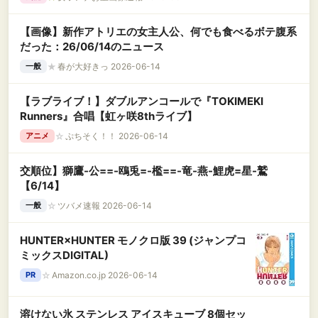
【画像】新作アトリエの女主人公、何でも食べるボテ腹系
だった：26/06/14のニュース
★
春が大好きっ 2026-06-14
一般
【ラブライブ！】ダブルアンコールで『TOKIMEKI
Runners』合唱【虹ヶ咲8thライブ】
☆
ぷちそく！！ 2026-06-14
アニメ
交順位】獅鷹-公==-鴎兎=-檻==-竜-燕-鯉虎=星-鷲
【6/14】
☆
ツバメ速報 2026-06-14
一般
HUNTER×HUNTER モノクロ版 39 (ジャンプコ
ミックスDIGITAL)
☆
Amazon.co.jp 2026-06-14
PR
溶けない氷 ステンレス アイスキューブ 8個セッ