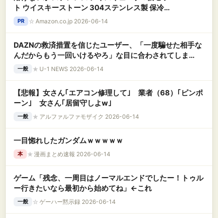
ト ウイスキーストーン 304ステンレス製 保冷キ
ューブ 繰り返し使える トング・収納ケース付き
☆
Amazon.co.jp 2026-06-14
PR
ウイスキー ハイボール 焼酎 ワイン用 (シルバー,
8個入)
DAZNの救済措置を信じたユーザー、「一度騙せた相手な
んだからもう一回いけるやろ」な目に合わされてしま
い……
★
U-1 NEWS 2026-06-14
一般
【悲報】女さん｢エアコン修理して｣ 業者（68）｢ピンポ
ーン｣ 女さん｢居留守しよw｣
★
アルファルファモザイク 2026-06-14
一般
一目惚れしたガンダムｗｗｗｗｗ
★
漫画まとめ速報 2026-06-14
本
ゲーム「残念、一周目はノーマルエンドでしたー！トゥル
ー行きたいなら最初から始めてね」←これ
☆
ゲーハー黙示録 2026-06-14
一般