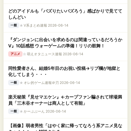
どのアイドルも「バズりたいバズろう」感ばかりで見てて
しんどい
★
V系まとめ速報 2026-06-14
一般
『ダンジョンに出会いを求めるのは間違っているだろうか
Ⅴ』10話感想 ウォーゲームの準備！リリの鼓舞！
☆
萌えオタニュース速報 2026-06-14
アニメ
同性愛者さん、結婚5年目のお祝い投稿→リプ欄が地獄と
化してしまう・・・
★
オレ的ゲーム速報＠刃 2026-06-14
一般
楽天秘策『見せマエケン』←カープファン騙されて球場満
員「三木谷オーナーは商人として有能」
★
かーぷぶーん 2026-06-14
一般
【画像】弱者男性「はやく家に帰ってなろう系アニメ見な