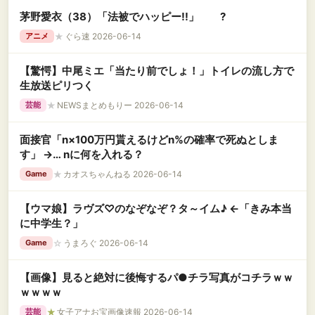
茅野愛衣（38）「法被でハッピー!!」 ?
★
ぐら速 2026-06-14
アニメ
【驚愕】中尾ミエ「当たり前でしょ！」トイレの流し方で
生放送ピリつく
★
NEWSまとめもりー 2026-06-14
芸能
面接官「n×100万円貰えるけどn%の確率で死ぬとしま
す」 →… nに何を入れる？
★
カオスちゃんねる 2026-06-14
Game
【ウマ娘】ラヴズ♡のなぞなぞ？タ～イム♪ ←「きみ本当
に中学生？」
☆
うまろぐ 2026-06-14
Game
【画像】見ると絶対に後悔するパ●チラ写真がコチラｗｗ
ｗｗｗｗ
★
女子アナお宝画像速報 2026-06-14
芸能