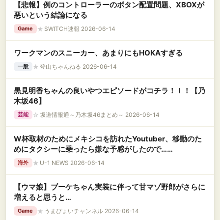
【悲報】例のコントローラーのボタン配置問題、XBOXが
悪いという結論になる
★
SWITCH速報 2026-06-14
Game
ワークマンのスニーカー、あまりにもHOKAすぎる
★
登山ちゃんねる 2026-06-14
一般
黒見明香ちゃんの良いやつエピソードがコチラ！！！【乃
木坂46】
☆
坂道情報通～乃木坂46まとめ～ 2026-06-14
芸能
W杯取材のためにメキシコを訪れたYoutuber、移動のた
めにタクシーに乗ったら嫌な予感がしたので……
★
U-1 NEWS 2026-06-14
海外
【ウマ娘】ブーケちゃん実装に伴って甘マゾ野郎がさらに
増えると思うと…
★
うまぴょいチャンネル 2026-06-14
Game