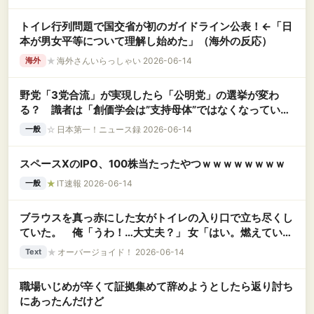
の自分ファーストぶりにイライラ
トイレ行列問題で国交省が初のガイドライン公表！←「日
本が男女平等について理解し始めた」（海外の反応）
★
海外さんいらっしゃい 2026-06-14
海外
野党「3党合流」が実現したら「公明党」の選挙が変わ
る？ 識者は「創価学会は”支持母体”ではなくなってい
く」と分析
☆
日本第一！ニュース録 2026-06-14
一般
スペースXのIPO、100株当たったやつｗｗｗｗｗｗｗｗ
★
IT速報 2026-06-14
一般
ブラウスを真っ赤にした女がトイレの入り口で立ち尽くし
ていた。 俺「うわ！…大丈夫？」 女「はい。燃えていま
す」 俺「！？」 怒りの炎だった……..
★
オーバージョイド！ 2026-06-14
Text
職場いじめが辛くて証拠集めて辞めようとしたら返り討ち
にあったんだけど