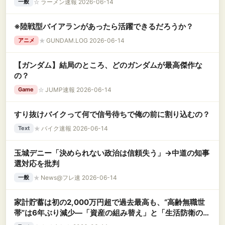
☆
ラーメン速報 2026-06-14
一般
※陸戦型バイアランがあったら活躍できるだろうか？
★
GUNDAM.LOG 2026-06-14
アニメ
【ガンダム】結局のところ、どのガンダムが最高傑作な
の？
☆
JUMP速報 2026-06-14
Game
すり抜けバイクって何で信号待ちで俺の前に割り込むの？
★
バイク速報 2026-06-14
Text
玉城デニー「決められない政治は信頼失う」→中道の知事
選対応を批判
★
News@フレ速 2026-06-14
一般
家計貯蓄は初の2,000万円超で過去最高も、“高齢無職世
帯”は6年ぶり減少―「資産の組み替え」と「生活防衛の取
り崩し」が映す二極化