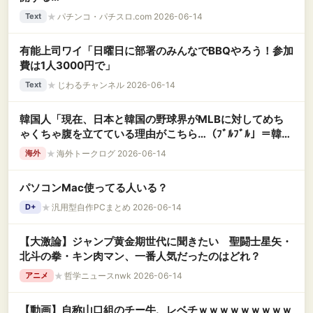
★
パチンコ・パチスロ.com 2026-06-14
Text
有能上司ワイ「日曜日に部署のみんなでBBQやろう！参加
費は1人3000円で」
★
じわるチャンネル 2026-06-14
Text
韓国人「現在、日本と韓国の野球界がMLBに対してめち
ゃくちゃ腹を立てている理由がこちら…（ﾌﾞﾙﾌﾞﾙ」＝韓国
の反応
★
海外トークログ 2026-06-14
海外
パソコンMac使ってる人いる？
★
汎用型自作PCまとめ 2026-06-14
D+
【大激論】ジャンプ黄金期世代に聞きたい 聖闘士星矢・
北斗の拳・キン肉マン、一番人気だったのはどれ？
★
哲学ニュースnwk 2026-06-14
アニメ
【動画】自称山口組のチー牛、レベチｗｗｗｗｗｗｗｗｗ