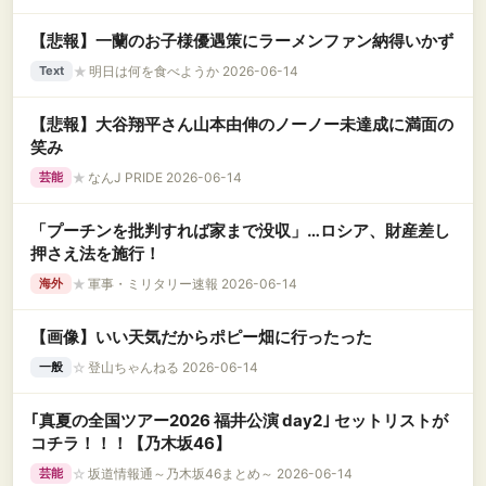
【悲報】一蘭のお子様優遇策にラーメンファン納得いかず
★
明日は何を食べようか 2026-06-14
Text
【悲報】大谷翔平さん山本由伸のノーノー未達成に満面の
笑み
★
なんJ PRIDE 2026-06-14
芸能
「プーチンを批判すれば家まで没収」…ロシア、財産差し
押さえ法を施行！
★
軍事・ミリタリー速報 2026-06-14
海外
【画像】いい天気だからポピー畑に行ったった
☆
登山ちゃんねる 2026-06-14
一般
｢真夏の全国ツアー2026 福井公演 day2｣ セットリストが
コチラ！！！【乃木坂46】
☆
坂道情報通～乃木坂46まとめ～ 2026-06-14
芸能