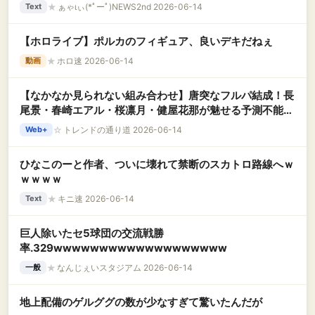
★
ぁゃιぃ(*ﾟーﾟ)NEWS2nd 2026-06-14
Text
【ホロライブ】ポルカのフィギュア、良いデキだねぇ
★
ホロ速 2026-06-14
動画
【なかなか見られない組み合わせ】唐突なフルパ結成！長
尾景・春崎エアル・桜凛月・健屋花那が魅せる予測不能な
化学反応
☆
トレンドの通り道 2026-06-14
Web+
ひなこのーと作者、ついに壊れて禁断のスカトロ路線へｗ
ｗｗｗｗ
★
キニ速 2026-06-14
Text
巨人除いたセ5球団の交流戦勝
率.329wwwwwwwwwwwwwwwwwww
★
なんじぇいスタジアム 2026-06-14
一般
地上配備のゲルググの数が少なすぎて驚いたんだが