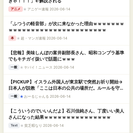
きゃ！！！」←解説される
★
アニゲー速報 2026-06-14
アニメ
「ふつうの軽音部」が次に来なかった理由ｗｗｗｗｗｗｗ
ｗｗｗｗｗｗｗｗｗｗｗｗｗｗｗｗｗｗｗｗｗｗ
★
超・マンガ速報 2026-06-14
本
【悲報】美味しんぼの富井副部長さん、昭和コンプラ基準
でもキチガイ扱いで話題にｗｗｗ
★
ヤバイ！ニュース 2026-06-14
一般
【PICKUP】イスラム外国人が東京駅で突然お祈り開始→
日本人が説教「ここは日本の公共の場所だ。ルールを守れ
ない...
★
おーるじゃんる 2026-06-14
一般
【こういうのでいいんだよ】石川佳純さん、丁度いい美人
さんになった結果ｗｗｗｗｗｗｗｗｗｗｗｗｗｗｗ
★
貧乏暇なり 2026-06-14
Text