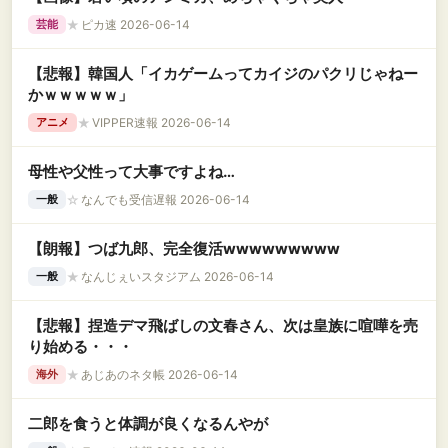
★
ピカ速 2026-06-14
芸能
【悲報】韓国人「イカゲームってカイジのパクリじゃねー
かｗｗｗｗｗ」
★
VIPPER速報 2026-06-14
アニメ
母性や父性って大事ですよね…
☆
なんでも受信遅報 2026-06-14
一般
【朗報】つば九郎、完全復活wwwwwwwww
★
なんじぇいスタジアム 2026-06-14
一般
【悲報】捏造デマ飛ばしの文春さん、次は皇族に喧嘩を売
り始める・・・
★
あじあのネタ帳 2026-06-14
海外
二郎を食うと体調が良くなるんやが