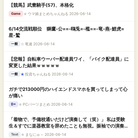
【競馬】武豊騎手(57)、本格化
★
ウマ娘まとめちゃんねる 2026-06-14
Game
6/14交流戦順位 獅鷹-公==-鴎兎=-檻==-竜-燕-鯉虎=
星-鷲
☆
竜速 2026-06-14
一般
【悲報】自転車ウーバー配達員ワイ、「バイク配達員」に
変更した結果ｗｗｗｗｗ
★
投資ちゃんねる 2026-06-14
一般
ガチで213000円のハイエンドスマホを買ってしまって心
が痛い
★
PCパーツまとめ 2026-06-14
D+
「着物で、予備校通いだけど演奏して（笑）」 私は受験
生＆すでに楽器教室を辞めたことも無視。振袖での演奏と
いう物理的な無理難題を、しつこく押し付けてくる兄夫婦
★
まなにゅ～ 2026-06-14
Text