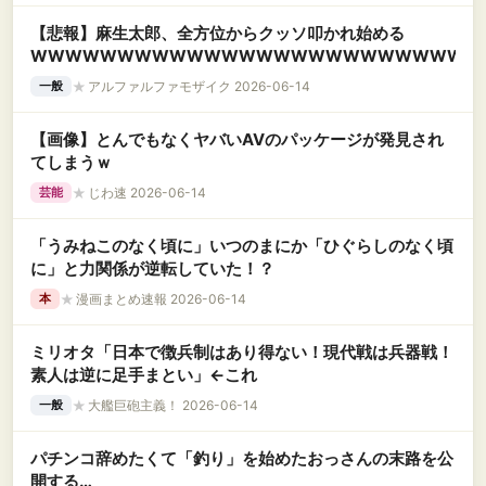
【悲報】麻生太郎、全方位からクッソ叩かれ始める
WWWWWWWWWWWWWWWWWWWWWWWWWW
★
アルファルファモザイク 2026-06-14
一般
【画像】とんでもなくヤバいAVのパッケージが発見され
てしまうｗ
★
じわ速 2026-06-14
芸能
「うみねこのなく頃に」いつのまにか「ひぐらしのなく頃
に」と力関係が逆転していた！？
★
漫画まとめ速報 2026-06-14
本
ミリオタ「日本で徴兵制はあり得ない！現代戦は兵器戦！
素人は逆に足手まとい」←これ
★
大艦巨砲主義！ 2026-06-14
一般
パチンコ辞めたくて「釣り」を始めたおっさんの末路を公
開する…