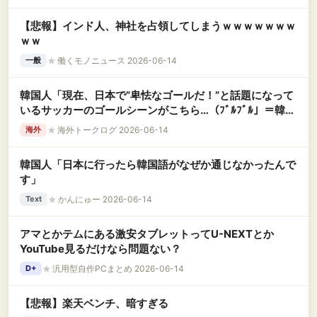
【悲報】インド人、神社を占領してしまうｗｗｗｗｗｗｗ
ｗｗ
★
働くモノニュース 2026-06-14
一般
韓国人「現在、日本で”卑怯なゴールだ！”と話題になって
いるサッカーのゴールシーンがこちら…（ﾌﾞﾙﾌﾞﾙ」＝韓国
の反応
★
海外トークログ 2026-06-14
海外
韓国人「日本に行ったら韓国語がなぜか通じなかったんで
す」
★
かんにゅー 2026-06-14
Text
アマとかテムにある激安タブレットってU-NEXTとか
YouTube見るだけなら問題ない？
★
汎用型自作PCまとめ 2026-06-14
D+
【悲報】楽天ベンチ、暗すぎる