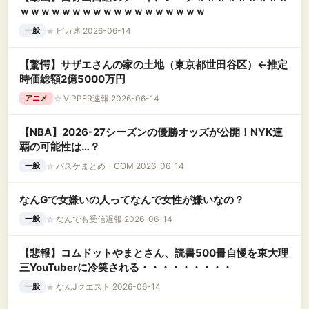
ｗｗｗｗｗｗｗｗｗｗｗｗｗｗｗｗｗｗ
★
ピカ速 2026-06-14
一般
【驚愕】サザエさんの家の土地（東京都世田谷区）←推定
時価総額2億5000万円
☆
VIPPER速報 2026-06-14
アニメ
【NBA】2026-27シーズンの優勝オッズが公開！NYK連
覇の可能性は…？
☆
バスケまとめ・COM 2026-06-14
一般
なんGで女嫌いの人ってなんで女性が嫌いなの？
☆
なんでも受信遅報 2026-06-14
一般
【悲報】コムドットやまとさん、読書500冊自慢を東大理
三YouTuberに冷笑される・・・・・・・・・
★
なんJクエスト 2026-06-14
一般