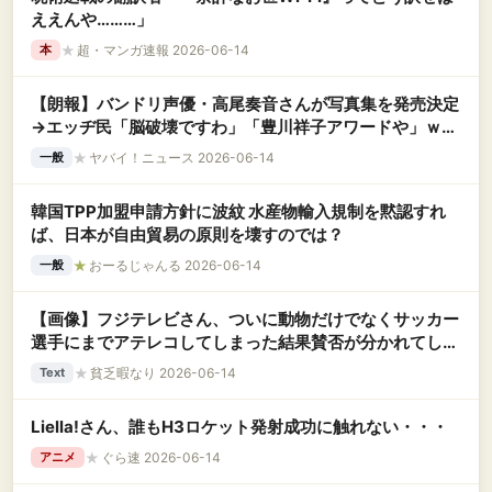
ええんや………」
★
超・マンガ速報 2026-06-14
本
【朗報】バンドリ声優・高尾奏音さんが写真集を発売決定
→エッヂ民「脳破壊ですわ」「豊川祥子アワードや」ｗｗ
ｗ
★
ヤバイ！ニュース 2026-06-14
一般
韓国TPP加盟申請方針に波紋 水産物輸入規制を黙認すれ
ば、日本が自由貿易の原則を壊すのでは？
★
おーるじゃんる 2026-06-14
一般
【画像】フジテレビさん、ついに動物だけでなくサッカー
選手にまでアテレコしてしまった結果賛否が分かれてしま
うｗｗｗｗｗｗｗｗｗｗｗｗｗ
★
貧乏暇なり 2026-06-14
Text
Liella!さん、誰もH3ロケット発射成功に触れない・・・
★
ぐら速 2026-06-14
アニメ