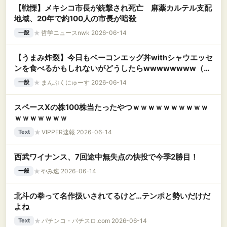
【戦慄】メキシコ市長が銃撃され死亡 麻薬カルテル支配
地域、20年で約100人の市長が暗殺
★
哲学ニュースnwk 2026-06-14
一般
【うまみ炸裂】今日もベーコンエッグ丼withシャウエッセ
ンを食べるかもしれないがどうしたらwwwwwwww（画
像あり）
★
まんぷくにゅーす 2026-06-14
一般
スペースXの株100株当たったやつｗｗｗｗｗｗｗｗｗｗ
ｗｗｗｗｗｗｗ
★
VIPPER速報 2026-06-14
Text
西武ワイナンス、7回途中無失点の快投で今季2勝目！
★
やみ速 2026-06-14
一般
北斗の拳って名作扱いされてるけど…テンポと勢いだけだ
よね
★
パチンコ・パチスロ.com 2026-06-14
Text