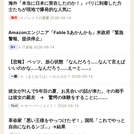
海外「本当に日本に実在したのか！」 パリに到着した力
士たちが現地で爆発的な人気に
★
パンドラの憂鬱 2026-06-14
海外
Amazonエンジニア「Fable 5あかんかも」米政府「緊急
警報、提供停止」
★
IT速報 2026-06-14
D+
【悲報】 ベッツ、放心状態 「なんだろう……なんて言えば
いいのかな……なんだろう……えーと……」
★
（まとめては）いかんのか？ 2026-06-14
一般
彼女がﾀﾋんで5年目の夏、お見合いの話が来た。その相手
は彼女の親友 → 驚愕の体験をすることに……..
★
オーバージョイド！ 2026-06-14
Text
革命家「悪い王様をやっつけたぞ！」国民「これでやっと
自由になれるンゴ…」→結果