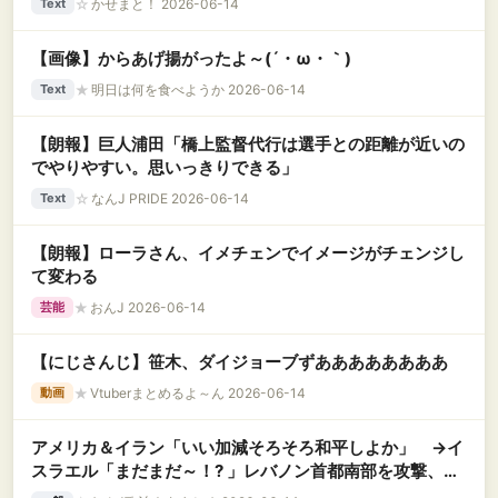
☆
かせまと！ 2026-06-14
Text
【画像】からあげ揚がったよ～(´・ω・｀)
★
明日は何を食べようか 2026-06-14
Text
【朗報】巨人浦田「橋上監督代行は選手との距離が近いの
でやりやすい。思いっきりできる」
☆
なんJ PRIDE 2026-06-14
Text
【朗報】ローラさん、イメチェンでイメージがチェンジし
て変わる
★
おんJ 2026-06-14
芸能
【にじさんじ】笹木、ダイジョーブずああああああああ
★
Vtuberまとめるよ～ん 2026-06-14
動画
アメリカ＆イラン「いい加減そろそろ和平しよか」 →イ
スラエル「まだまだ～！? 」レバノン首都南部を攻撃、協
議に影響を与える可能性