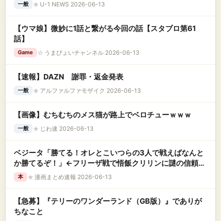
★
U-1 NEWS 2026-06-13
一般
【ウマ娘】微妙に1話と繋がる今回の話【スタブロ第61
話】
☆
うまぴょいチャンネル 2026-06-13
Game
【速報】DAZN 謝罪・返金発表
★
アルファルファモザイク 2026-06-13
一般
【画像】むちむちのメス猫が路上でベロチューｗｗｗ
★
じわ速 2026-06-13
一般
ベジータ「勝てる！オレとこいつらの3人で戦えばなんと
か勝てるぞ！」←フリーザ戦で悟飯クリリンに謎の信頼を
寄せていた理由
★
漫画まとめ速報 2026-06-13
本
【急募】『テリーのワンダーランド（GB版）』でありが
ちなこと