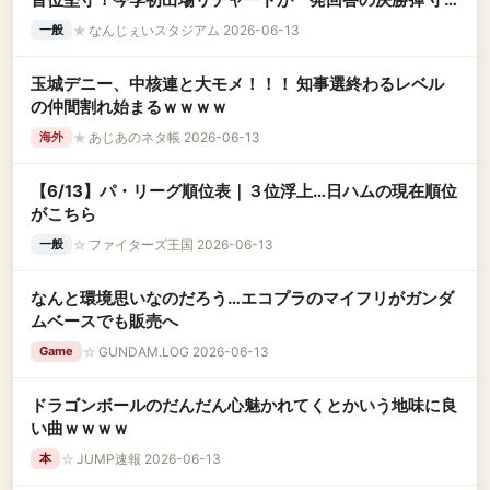
備では好送球 ウィットリー6回1失点2勝目 救援陣3人は鉄
★
なんじぇいスタジアム 2026-06-13
一般
壁リレー
玉城デニー、中核連と大モメ！！！ 知事選終わるレベル
の仲間割れ始まるｗｗｗｗ
★
あじあのネタ帳 2026-06-13
海外
【6/13】パ・リーグ順位表｜３位浮上…日ハムの現在順位
がこちら
☆
ファイターズ王国 2026-06-13
一般
なんと環境思いなのだろう…エコプラのマイフリがガンダ
ムベースでも販売へ
☆
GUNDAM.LOG 2026-06-13
Game
ドラゴンボールのだんだん心魅かれてくとかいう地味に良
い曲ｗｗｗｗ
☆
JUMP速報 2026-06-13
本