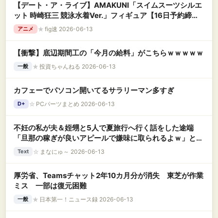
【デート・ア・ライブ】AMAKUNI「スイムスーツシルエ
ット 時崎狂三 競泳水着Ver.」フィギュア【16日予約締
切】
★
fig速 2026-06-13
アニメ
【衝撃】底辺期間工の「今月の給料」がこちらｗｗｗｗｗ
★
投資ちゃんねる 2026-06-13
一般
カフェーでパソコン開いてるサラリーマン多すぎ
☆
PCパーツまとめ 2026-06-13
D+
不妊の私が夫＆姪甥と5人で夏旅行へ行く話をした途端
「旦那の稼ぎが良いアピールで嫌味に取られるよｗ」と訳
の分からない難癖をつけてきた友人。距離を置いたらさら
☆
まなにゅ～ 2026-06-13
Text
に驚愕の追撃LINEが届いて・・・
厚労省、Teamsチャット2年10カ月分が消失 東芝が作業
ミス 一部は復元困難
★
日本第一！ニュース録 2026-06-13
一般