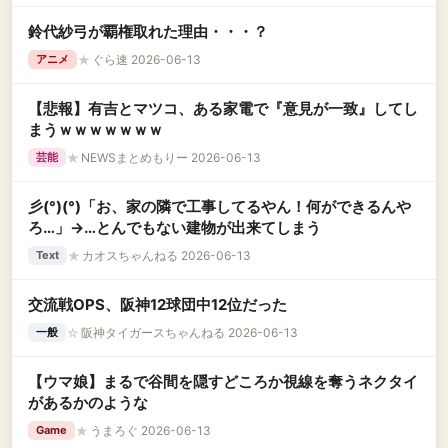
鈴代紗弓が覇権取れた理由・・・？
★
ぐら速 2026-06-13
アニメ
【悲報】有吉とマツコ、ある家電で『意見が一致』してし
まうｗｗｗｗｗｗｗ
★
NEWSまとめもりー 2026-06-13
芸能
彡(°)(°)「お、家の隣で工事してるやん！何ができるんや
ろ…」→…とんでもない建物が出来てしまう
★
カオスちゃんねる 2026-06-13
Text
交流戦OPS、阪神12球団中12位だった
☆
阪神タイガースちゃんねる 2026-06-13
一般
【ウマ娘】まるで谷間を隠すどころか視線を奪うネクタイ
があるかのような
★
うまろぐ 2026-06-13
Game