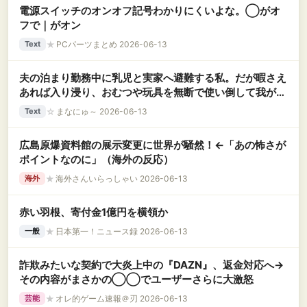
電源スイッチのオンオフ記号わかりにくいよな。◯がオ
フで｜がオン
★
PCパーツまとめ 2026-06-13
Text
夫の泊まり勤務中に乳児と実家へ避難する私。だが暇さえ
あれば入り浸り、おむつや玩具を無断で使い倒して我が子
を放置＆お買い物へ出かける「寄生虫兄夫婦」のデリカシ
☆
まなにゅ～ 2026-06-13
Text
ーがなさすぎる話
広島原爆資料館の展示変更に世界が騒然！←「あの怖さが
ポイントなのに」（海外の反応）
★
海外さんいらっしゃい 2026-06-13
海外
赤い羽根、寄付金1億円を横領か
★
日本第一！ニュース録 2026-06-13
一般
詐欺みたいな契約で大炎上中の『DAZN』、返金対応へ→
その内容がまさかの◯◯でユーザーさらに大激怒
★
オレ的ゲーム速報＠刃 2026-06-13
芸能