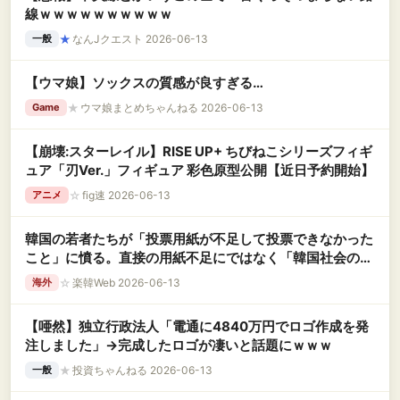
線ｗｗｗｗｗｗｗｗｗｗ
★
なんJクエスト 2026-06-13
一般
【ウマ娘】ソックスの質感が良すぎる…
★
ウマ娘まとめちゃんねる 2026-06-13
Game
【崩壊:スターレイル】RISE UP+ ちびねこシリーズフィギ
ュア「刃Ver.」フィギュア 彩色原型公開【近日予約開始】
☆
fig速 2026-06-13
アニメ
韓国の若者たちが「投票用紙が不足して投票できなかった
こと」に憤る。直接の用紙不足にではなく「韓国社会の不
公正さ」に対して、かな
☆
楽韓Web 2026-06-13
海外
【唖然】独立行政法人「電通に4840万円でロゴ作成を発
注しました」→完成したロゴが凄いと話題にｗｗｗ
★
投資ちゃんねる 2026-06-13
一般