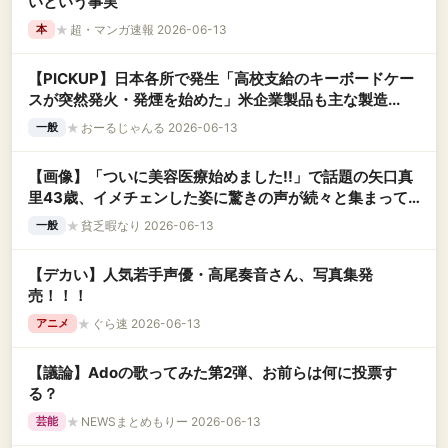
いという事実
★
超・マンガ速報 2026-06-13
本
【PICKUP】日本各所で発生「高校支給のキーボードケー
スが突然発火・発煙を始めた」米企業製品も主な製造...
★
おーるじゃんる 2026-06-13
一般
【画像】「ついに美容医療始めました!!」で話題の矢口真
里43歳、イメチェンした姿に驚きの声が続々と集まって
しまう←ご覧くださいｗｗｗｗｗｗｗｗｗ
★
貧乏暇なり 2026-06-13
一般
【デカい】人気若手声優・高尾奏音さん、写真集発
売！！！
★
ぐら速 2026-06-13
アニメ
【議論】Adoの歌ってみた第2弾、お前らは何に投票す
る？
★
NEWSまとめもりー 2026-06-13
芸能