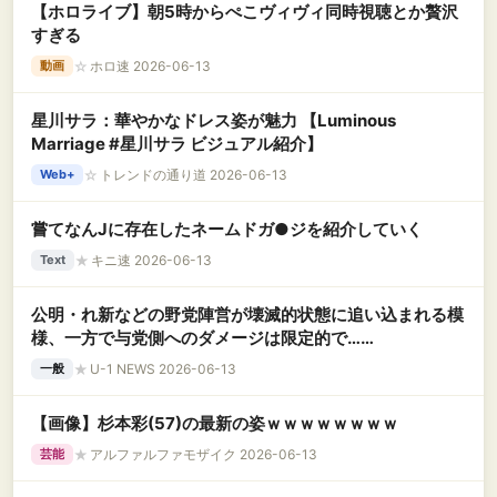
【ホロライブ】朝5時からぺこヴィヴィ同時視聴とか贅沢
すぎる
☆
ホロ速 2026-06-13
動画
星川サラ：華やかなドレス姿が魅力 【Luminous
Marriage #星川サラ ビジュアル紹介】
☆
トレンドの通り道 2026-06-13
Web+
嘗てなんJに存在したネームドガ●ジを紹介していく
★
キニ速 2026-06-13
Text
公明・れ新などの野党陣営が壊滅的状態に追い込まれる模
様、一方で与党側へのダメージは限定的で……
★
U-1 NEWS 2026-06-13
一般
【画像】杉本彩(57)の最新の姿ｗｗｗｗｗｗｗｗ
★
アルファルファモザイク 2026-06-13
芸能