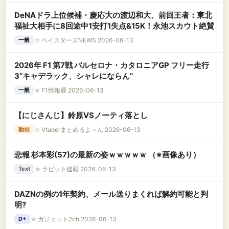
DeNAドラ上位候補・慶応大の渡辺和大、前回王者：東北
福祉大相手に8回途中1安打1失点&15K！永池スカウト絶賛
☆
ベイスターズNEWS 2026-06-13
一般
2026年 F1 第7戦 バルセロナ・カタロニアGP フリー走行
3“キャデラック、シャレにならん”
★
F1情報通 2026-06-13
一般
【にじさんじ】鈴原VSノーティ落とし
☆
Vtuberまとめるよ～ん 2026-06-13
動画
悲報 杉本彩(57)の最新の姿ｗｗｗｗｗ （※画像あり）
★
ラビット速報 2026-06-13
Text
DAZNの例の1年契約、メール送りまくれば解約可能と判
明?
★
ガジェット2ch 2026-06-13
D+