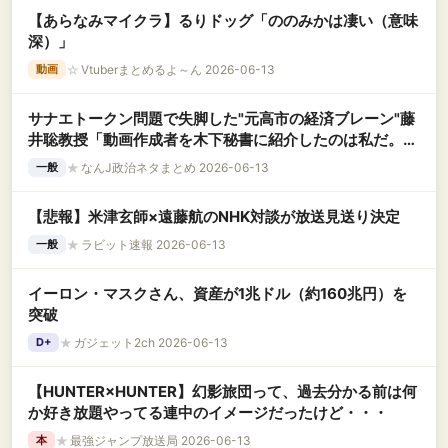
【あらなみマイクラ】るりドッグ「ののみかは凄い（意味
深）」
☆
Vtuberまとめるよ～ん 2026-06-13
動画
サナエトークン問題で失脚した"元高市の経済ブレーン"藤
井聡教授「動画作成者を木下秘書に紹介したのは私だ。あ
と玉木雄一郎とも会ってた」
★
なんJ政治ネタまとめ 2026-06-13
一般
【悲報】米津玄師×遠藤航のNHK対談が放送見送り決定
★
ラビット速報 2026-06-13
一般
イーロン・マスクさん、資産が1兆ドル（約160兆円）を
突破
★
ガジェット2ch 2026-06-13
D+
【HUNTER×HUNTER】幻影旅団って、過去分かる前は何
か好き放題やってる連中のイメージだったけど・・・
★
最強ジャンプ放送局 2026-06-13
本