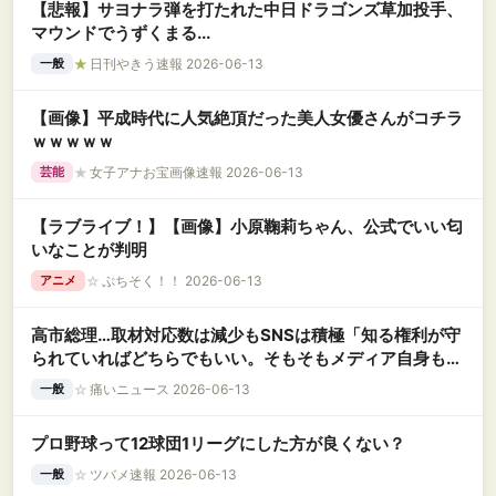
【悲報】サヨナラ弾を打たれた中日ドラゴンズ草加投手、
マウンドでうずくまる...
★
日刊やきう速報 2026-06-13
一般
【画像】平成時代に人気絶頂だった美人女優さんがコチラ
ｗｗｗｗｗ
★
女子アナお宝画像速報 2026-06-13
芸能
【ラブライブ！】【画像】小原鞠莉ちゃん、公式でいい匂
いなことが判明
☆
ぷちそく！！ 2026-06-13
アニメ
高市総理…取材対応数は減少もSNSは積極「知る権利が守
られていればどちらでもいい。そもそもメディア自身も国
民と対話していない」
☆
痛いニュース 2026-06-13
一般
プロ野球って12球団1リーグにした方が良くない？
☆
ツバメ速報 2026-06-13
一般