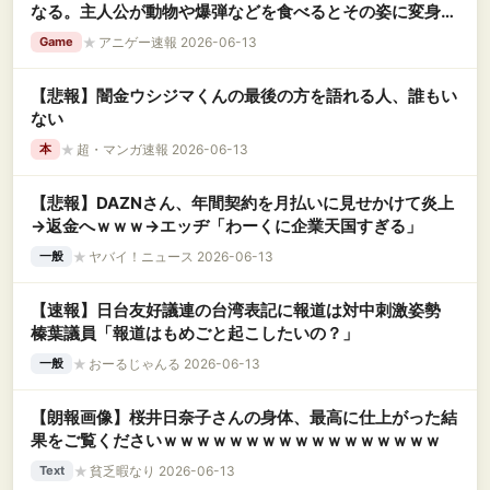
なる。主人公が動物や爆弾などを食べるとその姿に変身
wwww
★
アニゲー速報 2026-06-13
Game
【悲報】闇金ウシジマくんの最後の方を語れる人、誰もい
ない
★
超・マンガ速報 2026-06-13
本
【悲報】DAZNさん、年間契約を月払いに見せかけて炎上
→返金へｗｗｗ→エッヂ「わーくに企業天国すぎる」
★
ヤバイ！ニュース 2026-06-13
一般
【速報】日台友好議連の台湾表記に報道は対中刺激姿勢
榛葉議員「報道はもめごと起こしたいの？」
★
おーるじゃんる 2026-06-13
一般
【朗報画像】桜井日奈子さんの身体、最高に仕上がった結
果をご覧くださいｗｗｗｗｗｗｗｗｗｗｗｗｗｗｗｗｗ
★
貧乏暇なり 2026-06-13
Text