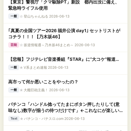
【東京】警視庁「クマ駆除PT」新設 都内出没に備え、
緊急時ライフル使用
☆
登山ちゃんねる 2026-06-13
一般
｢真夏の全国ツアー2026 福井公演 day1｣ セットリストが
コチラ！！！【乃木坂46】
☆
坂道情報通～乃木坂46まとめ～ 2026-06-13
芸能
【悲報】フジテレビ音楽番組『STAR』に“大コケ”報道…
★
V系まとめ速報 2026-06-13
一般
高市って何か悪いことをやったの？
★
大艦巨砲主義！ 2026-06-13
一般
パチンコ「ハンドル捻ってたまにボタン押したりして(意
味なし)数字が揃うの待つだけです」←これなにが楽しい
の？
★
パチンコ・パチスロ.com 2026-06-13
Text