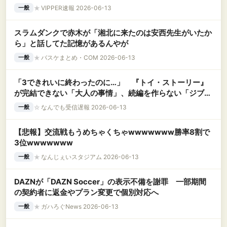
★
VIPPER速報 2026-06-13
一般
スラムダンクで赤木が「湘北に来たのは安西先生がいたか
ら」と話してた記憶があるんやが
★
バスケまとめ・COM 2026-06-13
一般
「3できれいに終わったのに…」 『トイ・ストーリー』
が完結できない「大人の事情」、続編を作らない「ジブ
リ」との違いは
☆
なんでも受信遅報 2026-06-13
一般
【悲報】交流戦もうめちゃくちゃwwwwwww勝率8割で
3位wwwwwww
★
なんじぇいスタジアム 2026-06-13
一般
DAZNが「DAZN Soccer」の表示不備を謝罪 一部期間
の契約者に返金やプラン変更で個別対応へ
★
ガハろぐNews 2026-06-13
一般