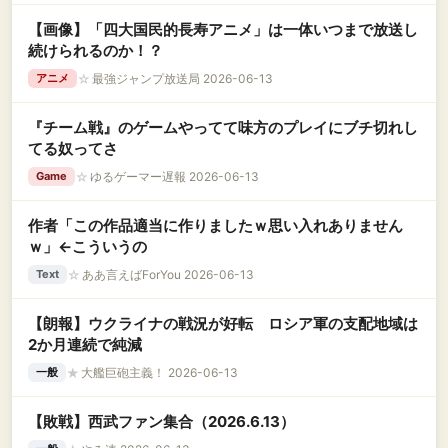
【画像】「四大国民的長寿アニメ」は一体いつまで放送し
続けられるのか！？
☆
最強ジャンプ放送局 2026-06-13
アニメ
『チーム戦』のゲームやってて味方のプレイにブチ切れし
てる奴ってさ
☆
ゆるゲーマー遅報 2026-06-13
Game
作者「この作品適当に作りましたｗ思い入れありません
ｗ」←こういうの
☆
ああ言えばForYou 2026-06-13
Text
【朗報】ウクライナの戦況が好転 ロシア軍の支配地域は
2か月連続で純減
★
大艦巨砲主義！ 2026-06-13
一般
【敗戦】西武ファン集合（2026.6.13）