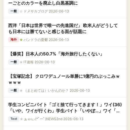
ーごとのカラーを廃止し白黒基調に
☆
ドメサカブログ 2026-06-13
一般
西洋「日本は世界で唯一の先進国だ」 欧米人がどうして
も日本には勝てないと感じる面が話題に
★
パンドラの憂鬱 2026-06-13
海外
【爆笑】日本人の50.7%「海外旅行したくない」
★
IT速報 2026-06-13
一般
【宝塚記念】 クロワデュノール単勝に1億円のぶっこみｗ
ｗｗｗ
★
（まとめては）いかんのか？ 2026-06-13
一般
学生コンビニバイト「ゴミ捨て行ってきます！」ワイ(36)
「いや、ワイが行くわ」学生バイト「いやぼ…」ワイ「ワ
イが行く言うてるやろ！」(大声)
★
ぁゃιぃ(*ﾟーﾟ)NEWS2nd 2026-06-13
Text