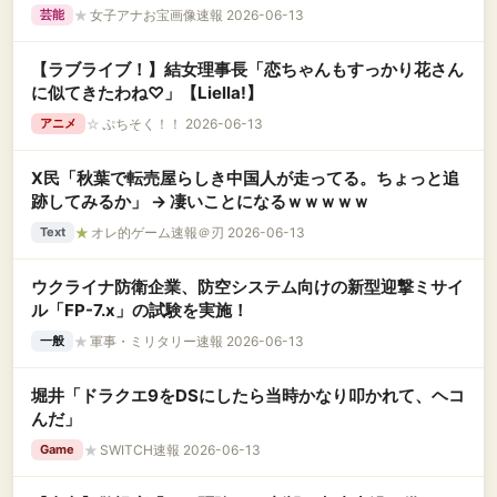
★
女子アナお宝画像速報 2026-06-13
芸能
【ラブライブ！】結女理事長「恋ちゃんもすっかり花さん
に似てきたわね♡」【Liella!】
☆
ぷちそく！！ 2026-06-13
アニメ
X民「秋葉で転売屋らしき中国人が走ってる。ちょっと追
跡してみるか」 → 凄いことになるｗｗｗｗｗ
★
オレ的ゲーム速報＠刃 2026-06-13
Text
ウクライナ防衛企業、防空システム向けの新型迎撃ミサイ
ル「FP-7.x」の試験を実施！
★
軍事・ミリタリー速報 2026-06-13
一般
堀井「ドラクエ9をDSにしたら当時かなり叩かれて、ヘコ
んだ」
★
SWITCH速報 2026-06-13
Game