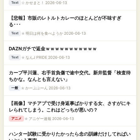
☆
かせまと！ 2026-06-13
Text
【悲報】市販のレトルトカレーのほとんどが不味すぎ
る･･･
★
明日は何を食べようか 2026-06-13
Text
DAZNガチで返金ｗｗｗｗｗｗｗｗｗｗｗ
★
なんJ PRIDE 2026-06-13
Text
カープ平川蓮、右手首負傷で途中交代。新井監督「検査待
ちかな。なんとも言えない」
★
かーぷぶーん 2026-06-13
一般
【画像】マチアプで受け身返事ばかりする女、さすがにキ
レられてしまう。これはどっちが悪いの？
★
アニゲー速報 2026-06-13
アニメ
ハンター試験に受かりたかったら念の訓練だけしてればい