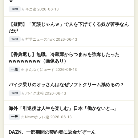
ｗ
★
キニ速 2026-06-13
Text
【疑問】「冗談じゃんｗ」で人を下げてくる奴が苦手なん
だが
★
哲学ニュースnwk 2026-06-13
Text
【香典返し】無職、冷蔵庫からつまみを強奪したった
wwwwwwww（画像あり）
★
まんぷくにゅーす 2026-06-13
一般
バイク乗りのオッさんはなぜソフトクリーム舐めるの？
★
バイク速報 2026-06-13
Text
海外「引退後は人生を楽しむ」日本「働かないと…」
☆
News@フレ速 2026-06-13
一般
DAZN、一部期間の契約者に返金だぞーん