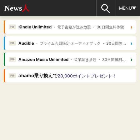
News
人
MENU▼
›
Kindle Unlimited
・ 電子書籍が読み放題 ・ 30日間無料体験
PR
›
Audible
・ プライム会員限定 オーディオブック ・ 30日間無料体験
PR
›
Amazon Music Unlimited
・ 音楽聴き放題 ・ 30日間無料体験
PR
ahamo乗り換えで
20,000ポイントプレゼント！
PR