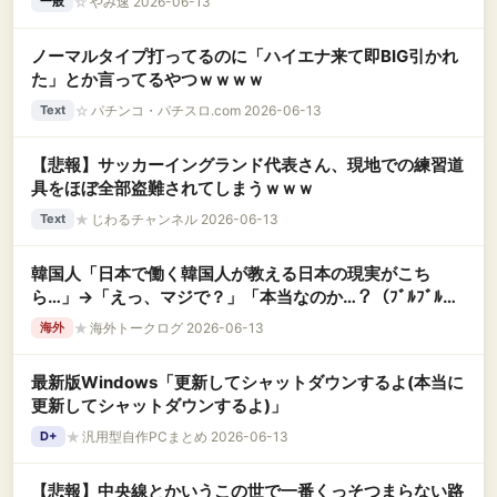
☆
やみ速 2026-06-13
一般
ノーマルタイプ打ってるのに「ハイエナ来て即BIG引かれ
た」とか言ってるやつｗｗｗｗ
☆
パチンコ・パチスロ.com 2026-06-13
Text
【悲報】サッカーイングランド代表さん、現地での練習道
具をほぼ全部盗難されてしまうｗｗｗ
★
じわるチャンネル 2026-06-13
Text
韓国人「日本で働く韓国人が教える日本の現実がこち
ら…」→「えっ、マジで？」「本当なのか…？（ﾌﾞﾙﾌﾞﾙ」
＝韓国の反応
★
海外トークログ 2026-06-13
海外
最新版Windows「更新してシャットダウンするよ(本当に
更新してシャットダウンするよ)」
★
汎用型自作PCまとめ 2026-06-13
D+
【悲報】中央線とかいうこの世で一番くっそつまらない路