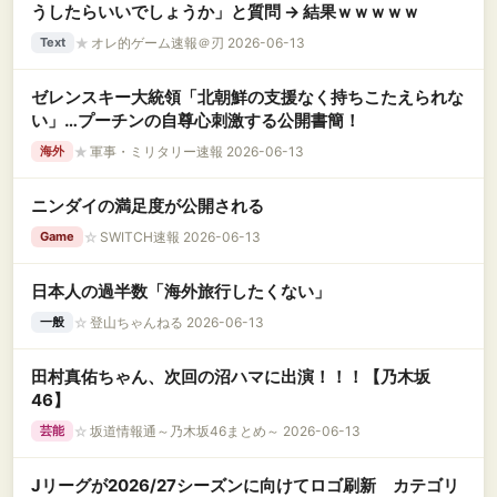
うしたらいいでしょうか」と質問 → 結果ｗｗｗｗｗ
★
オレ的ゲーム速報＠刃 2026-06-13
Text
ゼレンスキー大統領「北朝鮮の支援なく持ちこたえられな
い」…プーチンの自尊心刺激する公開書簡！
★
軍事・ミリタリー速報 2026-06-13
海外
ニンダイの満足度が公開される
☆
SWITCH速報 2026-06-13
Game
日本人の過半数「海外旅行したくない」
☆
登山ちゃんねる 2026-06-13
一般
田村真佑ちゃん、次回の沼ハマに出演！！！【乃木坂
46】
☆
坂道情報通～乃木坂46まとめ～ 2026-06-13
芸能
Jリーグが2026/27シーズンに向けてロゴ刷新 カテゴリ