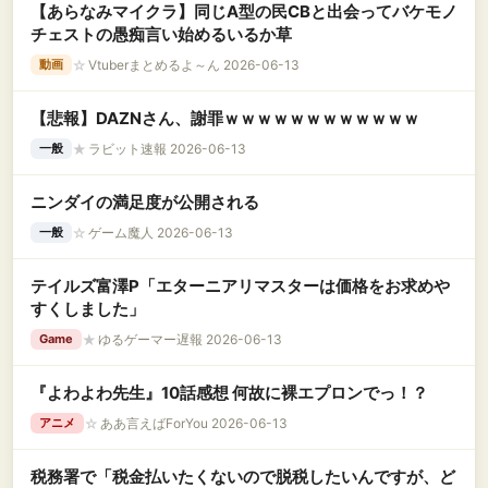
【あらなみマイクラ】同じA型の民CBと出会ってバケモノ
チェストの愚痴言い始めるいるか草
☆
Vtuberまとめるよ～ん 2026-06-13
動画
【悲報】DAZNさん、謝罪ｗｗｗｗｗｗｗｗｗｗｗｗ
★
ラビット速報 2026-06-13
一般
ニンダイの満足度が公開される
☆
ゲーム魔人 2026-06-13
一般
テイルズ富澤P「エターニアリマスターは価格をお求めや
すくしました」
★
ゆるゲーマー遅報 2026-06-13
Game
『よわよわ先生』10話感想 何故に裸エプロンでっ！？
☆
ああ言えばForYou 2026-06-13
アニメ
税務署で「税金払いたくないので脱税したいんですが、ど