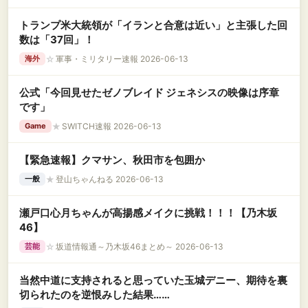
トランプ米大統領が「イランと合意は近い」と主張した回
数は「37回」！
☆
軍事・ミリタリー速報 2026-06-13
海外
公式「今回見せたゼノブレイド ジェネシスの映像は序章
です」
★
SWITCH速報 2026-06-13
Game
【緊急速報】クマサン、秋田市を包囲か
★
登山ちゃんねる 2026-06-13
一般
瀬戸口心月ちゃんが高揚感メイクに挑戦！！！【乃木坂
46】
☆
坂道情報通～乃木坂46まとめ～ 2026-06-13
芸能
当然中道に支持されると思っていた玉城デニー、期待を裏
切られたのを逆恨みした結果……