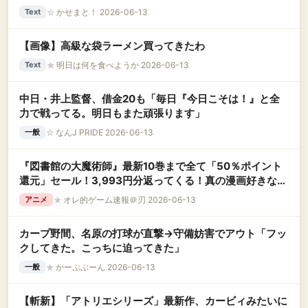
☆
かせまと！ 2026-06-13
Text
【画像】高級な袋ラーメン買ってきたわ
★
明日は何を食べようか 2026-06-13
Text
中日・井上監督、借金20も「毎日『今日こそは！』と全
力で戦ってる。明日もまた頑張ります」
☆
なんJ PRIDE 2026-06-13
一般
『図書館の大魔術師』最新10巻まで全て「50％ポイント
還元」セール！3,993円分返ってくる！真の漫画好きなら
絶対に読んでおくべき名作！先週発売の新刊もセールに
★
オレ的ゲーム速報＠刃 2026-06-13
アニメ
カープ野間、名原の打球が直撃→守備妨害でアウト「フッ
クしてきた。こっちに迫ってきた」
★
かーぷぶーん 2026-06-13
一般
【斬新】「アトリエシリーズ」最新作、カービィみたいに