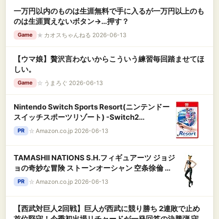
一万円以内のものは生涯無料で手に入るが一万円以上のも
のは生涯買えないボタン→…押す？
★
カオスちゃんねる 2026-06-13
Game
【ウマ娘】贅沢言わないからこういう練習毎回踏ませてほ
しい。
☆
うまろぐ 2026-06-13
Game
Nintendo Switch Sports Resort(ニンテンドー
スイッチスポーツリゾート) -Switch2
【Amazon.co.jp限定】特典 アイテム未定 同梱
☆
Amazon.co.jp 2026-06-13
PR
TAMASHII NATIONS S.H.フィギュアーツ ジョジ
ョの奇妙な冒険 ストーンオーシャン 空条徐倫 約
155mm ABS&PVC製 塗装済み可動フィギュア
☆
Amazon.co.jp 2026-06-13
PR
【西武対巨人2回戦】巨人が西武に競り勝ち 2連敗で止め
首位堅守！今季初出場リチャードが一発回答の決勝弾 守