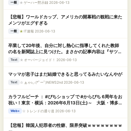
★
ゲーハー黙示録 2026-06-13
一般
【悲報】ワールドカップ、アメリカの開幕戦の観戦に来た
メンツがエグすぎる
★
IT速報 2026-06-13
一般
卒業して20年後、自分に対し熱心に指導してくれた教師
の名を新聞誌上に見つけた。まさかの記事内容は『サツジ
ン』 → その驚愕の理由は……..
★
オーバージョイド！ 2026-06-13
Text
マッマが息子はまだ結婚できると思ってるみたいなんやが
☆
ぁゃιぃ(*ﾟーﾟ)NEWS2nd 2026-06-13
Text
カラフルピーチ ： #ぴちショップ で #からぴち 6周年をお
祝い！東京・横浜：2026年6月13日(土)～ 大阪・博多：
2026年6月20日(土)～
☆
トレンドの通り道 2026-06-13
Web+
【悲報】韓国人犯罪者の性癖、限界突破ｗｗｗｗｗｗｗｗ