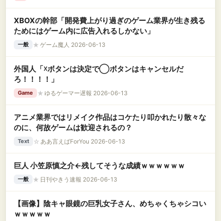
XBOXの幹部「開発費上がり過ぎのゲーム業界が生き残る
ためにはゲーム内に広告入れるしかない」
★
ゲーム魔人 2026-06-13
一般
外国人「☓ボタンは決定で◯ボタンはキャンセルだ
ろ！！！！」
★
ゆるゲーマー遅報 2026-06-13
Game
アニメ業界ではリメイク作品はコケたり叩かれたり散々な
のに、何故ゲームは歓迎されるの？
☆
ああ言えばForYou 2026-06-13
Text
巨人 小笠原慎之介←残してそうな成績ｗｗｗｗｗｗ
★
日刊やきう速報 2026-06-13
一般
【画像】陰キャ眼鏡の巨乳女子さん、めちゃくちゃシコい
ｗｗｗｗｗ