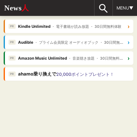
News
人
MENU▼
›
Kindle Unlimited
・ 電子書籍が読み放題 ・ 30日間無料体験
PR
›
Audible
・ プライム会員限定 オーディオブック ・ 30日間無料体験
PR
›
Amazon Music Unlimited
・ 音楽聴き放題 ・ 30日間無料体験
PR
ahamo乗り換えで
20,000ポイントプレゼント！
PR