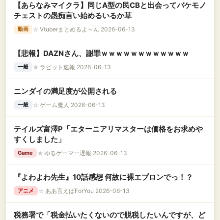
【あらなみマイクラ】同じA型の民CBと出会ってバケモノ
チェストの愚痴言い始めるいるか草
☆
Vtuberまとめるよ～ん 2026-06-13
動画
【悲報】DAZNさん、謝罪ｗｗｗｗｗｗｗｗｗｗｗｗ
★
ラビット速報 2026-06-13
一般
ニンダイの満足度が公開される
☆
ゲーム魔人 2026-06-13
一般
テイルズ富澤P「エターニアリマスターは価格をお求めや
すくしました」
★
ゆるゲーマー遅報 2026-06-13
Game
『よわよわ先生』10話感想 何故に裸エプロンでっ！？
☆
ああ言えばForYou 2026-06-13
アニメ
税務署で「税金払いたくないので脱税したいんですが、ど