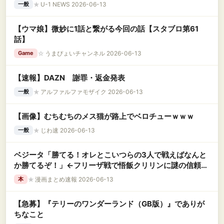
★
U-1 NEWS 2026-06-13
一般
【ウマ娘】微妙に1話と繋がる今回の話【スタブロ第61
話】
☆
うまぴょいチャンネル 2026-06-13
Game
【速報】DAZN 謝罪・返金発表
★
アルファルファモザイク 2026-06-13
一般
【画像】むちむちのメス猫が路上でベロチューｗｗｗ
★
じわ速 2026-06-13
一般
ベジータ「勝てる！オレとこいつらの3人で戦えばなんと
か勝てるぞ！」←フリーザ戦で悟飯クリリンに謎の信頼を
寄せていた理由
★
漫画まとめ速報 2026-06-13
本
【急募】『テリーのワンダーランド（GB版）』でありが
ちなこと