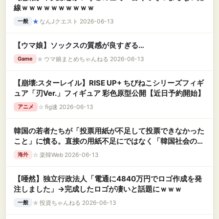
線ｗｗｗｗｗｗｗｗｗｗ
★
なんJクエスト 2026-06-13
一般
【ウマ娘】ソックスの質感が良すぎる…
★
ウマ娘まとめちゃんねる 2026-06-13
Game
【崩壊:スターレイル】RISE UP+ ちびねこシリーズフィギ
ュア「刃Ver.」フィギュア 彩色原型公開【近日予約開始】
☆
fig速 2026-06-13
アニメ
韓国の若者たちが「投票用紙が不足して投票できなかった
こと」に憤る。直接の用紙不足にではなく「韓国社会の不
公正さ」に対して、かな
☆
楽韓Web 2026-06-13
海外
【唖然】独立行政法人「電通に4840万円でロゴ作成を発
注しました」→完成したロゴが凄いと話題にｗｗｗ
★
投資ちゃんねる 2026-06-13
一般