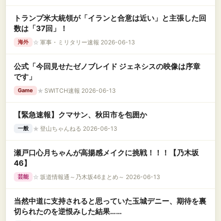
トランプ米大統領が「イランと合意は近い」と主張した回
数は「37回」！
☆
軍事・ミリタリー速報 2026-06-13
海外
公式「今回見せたゼノブレイド ジェネシスの映像は序章
です」
★
SWITCH速報 2026-06-13
Game
【緊急速報】クマサン、秋田市を包囲か
★
登山ちゃんねる 2026-06-13
一般
瀬戸口心月ちゃんが高揚感メイクに挑戦！！！【乃木坂
46】
☆
坂道情報通～乃木坂46まとめ～ 2026-06-13
芸能
当然中道に支持されると思っていた玉城デニー、期待を裏
切られたのを逆恨みした結果……