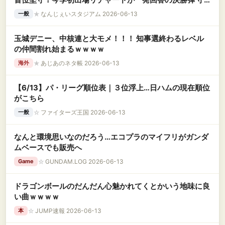
備では好送球 ウィットリー6回1失点2勝目 救援陣3人は鉄
★
なんじぇいスタジアム 2026-06-13
一般
壁リレー
玉城デニー、中核連と大モメ！！！ 知事選終わるレベル
の仲間割れ始まるｗｗｗｗ
★
あじあのネタ帳 2026-06-13
海外
【6/13】パ・リーグ順位表｜３位浮上…日ハムの現在順位
がこちら
☆
ファイターズ王国 2026-06-13
一般
なんと環境思いなのだろう…エコプラのマイフリがガンダ
ムベースでも販売へ
☆
GUNDAM.LOG 2026-06-13
Game
ドラゴンボールのだんだん心魅かれてくとかいう地味に良
い曲ｗｗｗｗ
☆
JUMP速報 2026-06-13
本