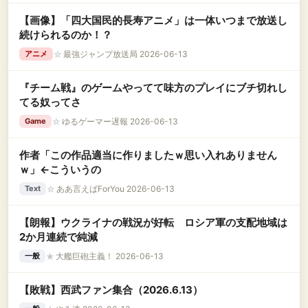
【画像】「四大国民的長寿アニメ」は一体いつまで放送し
続けられるのか！？
☆
最強ジャンプ放送局 2026-06-13
アニメ
『チーム戦』のゲームやってて味方のプレイにブチ切れし
てる奴ってさ
☆
ゆるゲーマー遅報 2026-06-13
Game
作者「この作品適当に作りましたｗ思い入れありません
ｗ」←こういうの
☆
ああ言えばForYou 2026-06-13
Text
【朗報】ウクライナの戦況が好転 ロシア軍の支配地域は
2か月連続で純減
★
大艦巨砲主義！ 2026-06-13
一般
【敗戦】西武ファン集合（2026.6.13）