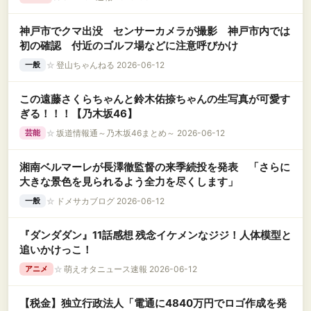
神戸市でクマ出没 センサーカメラが撮影 神戸市内では
初の確認 付近のゴルフ場などに注意呼びかけ
☆
登山ちゃんねる 2026-06-12
一般
この遠藤さくらちゃんと鈴木佑捺ちゃんの生写真が可愛す
ぎる！！！【乃木坂46】
☆
坂道情報通～乃木坂46まとめ～ 2026-06-12
芸能
湘南ベルマーレが長澤徹監督の来季続投を発表 「さらに
大きな景色を見られるよう全力を尽くします」
☆
ドメサカブログ 2026-06-12
一般
『ダンダダン』11話感想 残念イケメンなジジ！人体模型と
追いかけっこ！
☆
萌えオタニュース速報 2026-06-12
アニメ
【税金】独立行政法人「電通に4840万円でロゴ作成を発