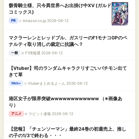
腰掛けファン 最長72時間持続 LED表示 腰掛けエ
骸骨騎士様、只今異世界へお出掛け中ⅩⅤ (ガルド
アコン 軽量 小型 持ち運び 静音 扇風機 熱中症対
コミックス)
策 暑さ対策 通勤 通学 スポーツ観戦 農作業 花火
大会 山登り 旅行用 ストラップ付きBlack
☆
Amazon.co.jp 2026-06-12
PR
マクラーレンとレッドブル、ガスリーのF1モナコGPのペ
ナルティ取り消しの裁定に抗議へ？
★
F1情報通 2026-06-12
一般
【Vtuber】司のランダムキャラクリすごいパチモン出て
きて草
☆
Vtuberまとめるよ～ん 2026-06-12
Web+
港区女子が限界突破wwwwwwwwwwww （※画像あ
り）
★
ラビット速報 2026-06-12
アニメ
【悲報】「チェンソーマン」最終24巻の初週売上、推し
の子の1/3で終わる・・・