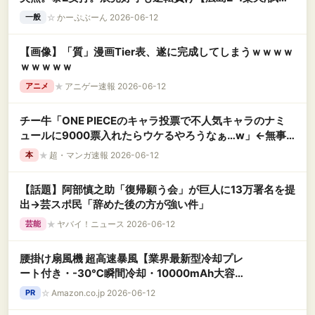
結果】
☆
かーぷぶーん 2026-06-12
一般
【画像】「質」漫画Tier表、遂に完成してしまうｗｗｗｗ
ｗｗｗｗｗ
★
アニゲー速報 2026-06-12
アニメ
チー牛「ONE PIECEのキャラ投票で不人気キャラのナミ
ュールに9000票入れたらウケるやろうなぁ…w」←無事
叩かれ大炎上wwwwwwww
★
超・マンガ速報 2026-06-12
本
【話題】阿部慎之助「復帰願う会」が巨人に13万署名を提
出→芸スポ民「辞めた後の方が強い件」
★
ヤバイ！ニュース 2026-06-12
芸能
腰掛け扇風機 超高速暴風【業界最新型冷却プレ
ート付き・-30℃瞬間冷却・10000mAh大容
量】ベルトファン 1台多役 傘取り付け/首掛け/手
☆
Amazon.co.jp 2026-06-12
PR
持ち/卓上/腰掛け 携帯扇風機 199段階風力調節