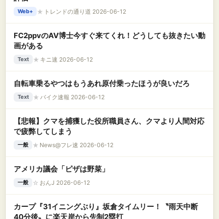
★
トレンドの通り道 2026-06-12
Web+
FC2ppvのAV博士今すぐ来てくれ！どうしても抜きたい動
画がある
★
キニ速 2026-06-12
Text
自転車乗るやつはもうあれ原付乗ったほうが良いだろ
★
バイク速報 2026-06-12
Text
【悲報】クマを捕獲した役所職員さん、クマより人間対応
で疲弊してしまう
★
News@フレ速 2026-06-12
一般
アメリカ議会「ピザは野菜」
☆
おんJ 2026-06-12
一般
カープ『31イニングぶり』坂倉タイムリー！〝雨天中断
40分後〟に楽天岸から先制2塁打