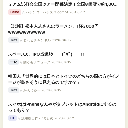
ミアム試打会全国ツアー開催決定！全国8箇所で約1,000
名規模
☆
パチンコ・パチスロ.com 2026-06-12
Game
【悲報】松本人志さんのラーメン、1杯3000円
wwwwwwwwww
★
じわるチャンネル 2026-06-12
Text
スペースX、IPO当選ｷﾀ━━(ﾟ∀ﾟ)━━!!
★
働くモノニュース 2026-06-12
一般
韓国人「世界的には日本とドイツのどちらの国の方がイメ
ージが良さそうに見えるのですか？」
☆
かんにゅー 2026-06-12
Text
スマホはiPhoneなんやがタブレットはAndroidにするの
ってあり？
☆
汎用型自作PCまとめ 2026-06-12
D+