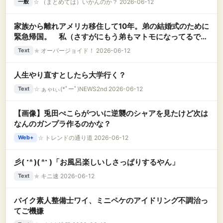
☆
（まとめては）いかんのか？ 2026-06-12
一般
家族から離れアメリカ移住して10年。弟の結婚式のために
緊急帰国。 私（さすがにもう弟もマトモになってるでし
ょ…）弟「姉ちゃん！」私「！？」 → 弟の結婚相手
★
オーバージョイド！ 2026-06-12
Text
は、なんと……..
人生やり直すとしたら大学行く？
☆
ぁゃιぃ(*ﾟーﾟ)NEWS2nd 2026-06-12
Text
【画像】兎田ぺこらがついに逆襲のシャアを見たけど次は
なんのガンプラ作るのかな？
☆
トレンドの通り道 2026-06-12
Web+
彡( ˶ᐢ )( ᐢ˶ )「お風呂楽しいしさっぱりするやん」
★
キニ速 2026-06-12
Text
バイク素人整備士ワイ、ミニペケのアイドリング不調治っ
てご機嫌