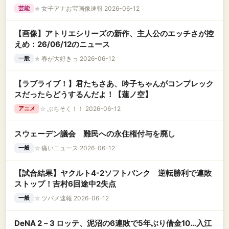
★
女子アナお宝画像速報 2026-06-12
芸能
【画像】アトリエシリーズの新作、主人公のエッチさが控
えめ：26/06/12のニュース
★
春が大好きっ 2026-06-12
一般
【ラブライブ！】君たちさあ、吟子ちゃんがコンプレック
スだったらどうするんだよ！【蓮ノ空】
☆
ぷちそく！！ 2026-06-12
アニメ
スウェーデン議会 難民への永住権付与を廃し
☆
痛いニュース 2026-06-12
一般
【試合結果】ヤクルト4-2ソフトバンク 逆転勝利で連敗
ストップ！吉村6回途中2失点
☆
ツバメ速報 2026-06-12
一般
DeNA 2－3 ロッテ、泥沼の6連敗で5年ぶり借金10…入江