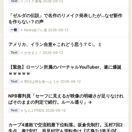
☆
バイク速報 2026-06-12
Text
「ゼルダの伝説」で名作のリメイク発表したが…なぜ新作
を作らない？の声
★
News@フレ速 2026-06-12
一般
アメリカ、イラン合意←これどう思う？Ｃ:。ミ
☆
かせまと！ 2026-06-12
Text
【緊急】ローソン所属のバーチャルYouTuber、遂に爆誕
ｗｗｗｗｗ
★
明日は何を食べようか 2026-06-12
Text
NPB審判員「セーフに見えるが映像の明確さが足りなけれ
ばそのままの判定で続行。ルール通り」→
★
なんJ PRIDE 2026-06-12
Text
カープ4連敗で交流戦最下位転落。坂倉先制打。玉村7回2
失点。泰2安打。辰見好守も逆転負け【広島2-1楽天/試合