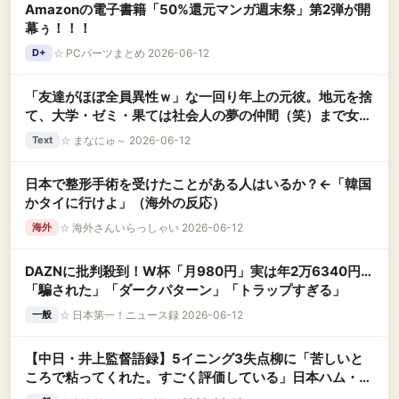
Amazonの電子書籍「50%還元マンガ週末祭」第2弾が開
幕ぅ！！！
☆
PCパーツまとめ 2026-06-12
D+
「友達がほぼ全員異性ｗ」な一回り年上の元彼。地元を捨
て、大学・ゼミ・果ては社会人の夢の仲間（笑）まで女だ
らけな環境に、私の『生理的嫌悪感』が限界突破
☆
まなにゅ～ 2026-06-12
Text
日本で整形手術を受けたことがある人はいるか？←「韓国
かタイに行けよ」（海外の反応）
☆
海外さんいらっしゃい 2026-06-12
海外
DAZNに批判殺到！W杯「月980円」実は年2万6340円…
「騙された」「ダークパターン」「トラップすぎる」
☆
日本第一！ニュース録 2026-06-12
一般
【中日・井上監督語録】5イニング3失点柳に「苦しいと
ころで粘ってくれた。すごく評価している」日本ハム・細
野の投球に感嘆