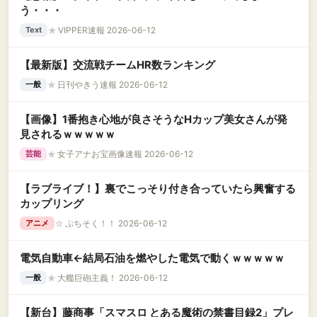
う・・・
★
VIPPER速報 2026-06-12
Text
【最新版】交流戦チームHR数ランキング
★
日刊やきう速報 2026-06-12
一般
【画像】1番抱き心地が良さそうなHカップ美女さんが発
見されるｗｗｗｗｗ
★
女子アナお宝画像速報 2026-06-12
芸能
【ラブライブ！】裏でこっそり付き合っていたら興奮する
カップリング
☆
ぷちそく！！ 2026-06-12
アニメ
電気自動車←結局石油を燃やした電気で動くｗｗｗｗｗ
★
大艦巨砲主義！ 2026-06-12
一般
【新台】藤商事「スマスロ とある魔術の禁書目録2」プレ