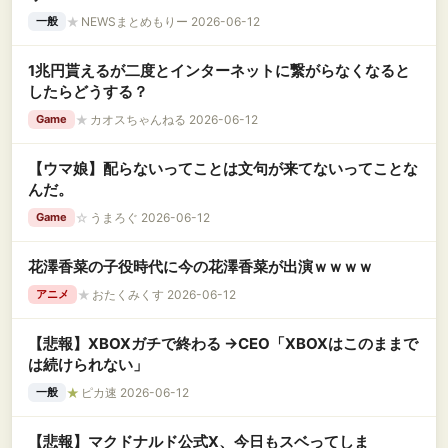
★
NEWSまとめもりー 2026-06-12
一般
1兆円貰えるが二度とインターネットに繋がらなくなると
したらどうする？
★
カオスちゃんねる 2026-06-12
Game
【ウマ娘】配らないってことは文句が来てないってことな
んだ。
☆
うまろぐ 2026-06-12
Game
花澤香菜の子役時代に今の花澤香菜が出演ｗｗｗｗ
★
おたくみくす 2026-06-12
アニメ
【悲報】XBOXガチで終わる →CEO「XBOXはこのままで
は続けられない」
★
ピカ速 2026-06-12
一般
【悲報】マクドナルド公式X、今日もスベってしま