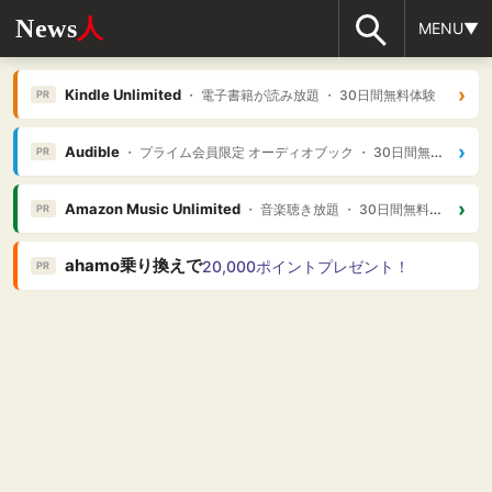
News
人
MENU▼
›
Kindle Unlimited
・ 電子書籍が読み放題 ・ 30日間無料体験
PR
›
Audible
・ プライム会員限定 オーディオブック ・ 30日間無料体験
PR
›
Amazon Music Unlimited
・ 音楽聴き放題 ・ 30日間無料体験
PR
ahamo乗り換えで
20,000ポイントプレゼント！
PR