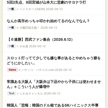
5回2失点、9回宮城が山本大に悲劇のサヨナラ打
☆
ベイスターズNEWS 2026-06-12
一般
なんか高市めっちゃ叩かれ始めてるのなんでなん？
★
大艦巨砲主義！ 2026-06-12
一般
【６連勝】西武ファン集合（2026.6.12）
☆
やみ速 2026-06-12
一般
スロット打ってて少しでも嫌な事があるとやめちゃう癖を
どうにかしたい…
★
パチンコ・パチスロ.com 2026-06-12
Game
常識ある大阪人「大阪弁は下品やから子供には使わせませ
ん」←こういう人が爆増中
☆
じわるチャンネル 2026-06-12
Text
韓国人「悲報：韓国のドル箱であるSKハイニックス半導