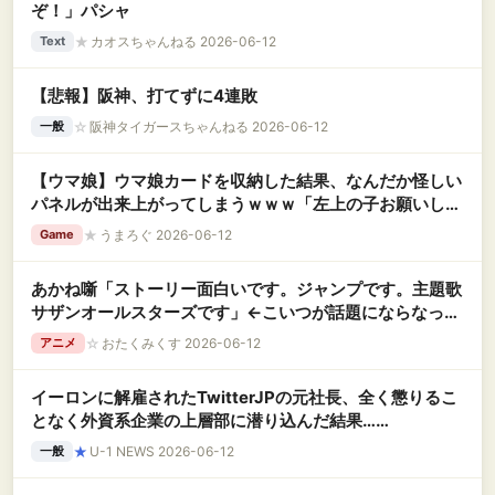
ぞ！」パシャ
★
カオスちゃんねる 2026-06-12
Text
【悲報】阪神、打てずに4連敗
☆
阪神タイガースちゃんねる 2026-06-12
一般
【ウマ娘】ウマ娘カードを収納した結果、なんだか怪しい
パネルが出来上がってしまうｗｗｗ「左上の子お願いしま
す」
★
うまろぐ 2026-06-12
Game
あかね噺「ストーリー面白いです。ジャンプです。主題歌
サザンオールスターズです」←こいつが話題にならなった
理由
☆
おたくみくす 2026-06-12
アニメ
イーロンに解雇されたTwitterJPの元社長、全く懲りるこ
となく外資系企業の上層部に潜り込んだ結果……
★
U-1 NEWS 2026-06-12
一般