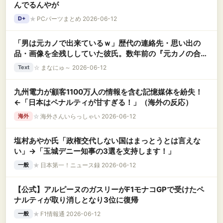
んでるんやが
★
PCパーツまとめ 2026-06-12
D+
「男は元カノで出来ているｗ」歴代の連絡先・思い出の
品・画像を全残ししていた彼氏。数年前の『元カノの合
鍵』を大切に保管していたド変態男が、元カノのSNSを見
☆
まなにゅ～ 2026-06-12
Text
ていることが発覚して！？
九州電力が顧客1100万人の情報を含む記憶媒体を紛失！
←「日本はペナルティが甘すぎる！」（海外の反応）
☆
海外さんいらっしゃい 2026-06-12
海外
塩村あやか氏「政権交代しない国はまっとうとは言えな
い」→「玉城デニー知事の3選を支持します！」
★
日本第一！ニュース録 2026-06-12
一般
【公式】アルピーヌのガスリーがF1モナコGPで受けたペ
ナルティが取り消しとなり3位に復帰
★
F1情報通 2026-06-12
一般