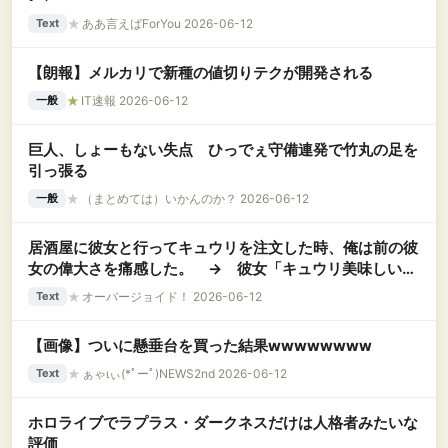
★
ああ言えばForYou 2026-06-12
Text
【朗報】メルカリで新種の値切りテクが開発される
★
IT速報 2026-06-12
一般
巨人、しょーもない失点 ひっでぇ守備連発で竹丸の足を
引っ張る
★
（まとめては）いかんのか？ 2026-06-12
一般
居酒屋に彼女と行ってキュウリを注文した時、俺は前の彼
女の偉大さを痛感した。 → 彼女「キュウリ美味しい！
おかわりしようよ！」俺（可愛いだけじゃだめなんだ
★
オーバージョイド！ 2026-06-12
Text
な…….）
【画像】ついに懸垂台を買った結果wwwwwwww
★
ぁゃιぃ(*ﾟーﾟ)NEWS2nd 2026-06-12
Text
ホロライブでラプラス・ダークネスだけは人格者みたいな
評価