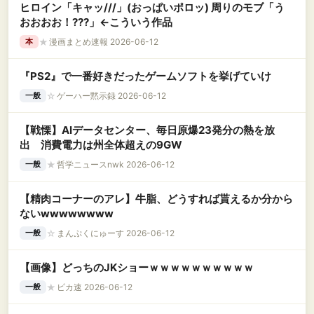
ヒロイン「キャッ///」(おっぱいポロッ) 周りのモブ「う
おおおお！???」←こういう作品
★
漫画まとめ速報 2026-06-12
本
『PS2』で一番好きだったゲームソフトを挙げていけ
☆
ゲーハー黙示録 2026-06-12
一般
【戦慄】AIデータセンター、毎日原爆23発分の熱を放
出 消費電力は州全体超えの9GW
★
哲学ニュースnwk 2026-06-12
一般
【精肉コーナーのアレ】牛脂、どうすれば貰えるか分から
ないwwwwwwww
☆
まんぷくにゅーす 2026-06-12
一般
【画像】どっちのJKショーｗｗｗｗｗｗｗｗｗｗ
★
ピカ速 2026-06-12
一般