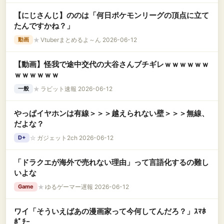
【にじさんじ】ののは「何日ポケモンリーグの頂点に立て
たんですかね？」
★
Vtuberまとめるよ～ん 2026-06-12
動画
【動画】怪我で途中交代の大谷さんブチギレｗｗｗｗｗｗ
ｗｗｗｗｗｗ
★
ラビット速報 2026-06-12
一般
やっぱイヤホンは有線＞＞＞越えられない壁＞＞＞無線、
だよな？
☆
ガジェット2ch 2026-06-12
D+
「ドラクエが海外で売れない理由」って言語化するの難し
いよな
★
ゆるゲーマー遅報 2026-06-12
Game
ワイ「そういえばあの漫画家って今何してんだろ？」ｽﾏﾎ
ﾎﾟﾁｰ