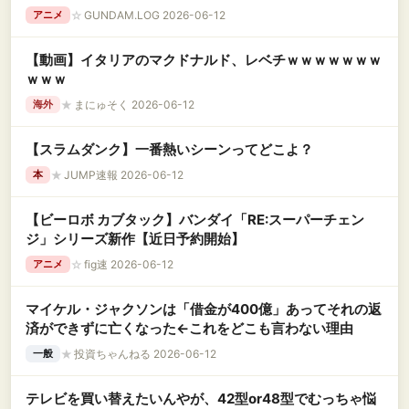
☆
GUNDAM.LOG 2026-06-12
アニメ
【動画】イタリアのマクドナルド、レベチｗｗｗｗｗｗｗ
ｗｗｗ
★
まにゅそく 2026-06-12
海外
【スラムダンク】一番熱いシーンってどこよ？
★
JUMP速報 2026-06-12
本
【ビーロボ カブタック】バンダイ「RE:スーパーチェン
ジ」シリーズ新作【近日予約開始】
☆
fig速 2026-06-12
アニメ
マイケル・ジャクソンは「借金が400億」あってそれの返
済ができずに亡くなった←これをどこも言わない理由
★
投資ちゃんねる 2026-06-12
一般
テレビを買い替えたいんやが、42型or48型でむっちゃ悩