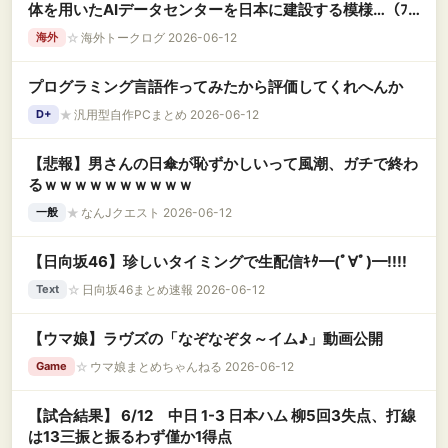
体を用いたAIデータセンターを日本に建設する模様…（ﾌﾞ
ﾙﾌﾞﾙ」＝韓国の反応
☆
海外トークログ 2026-06-12
海外
プログラミング言語作ってみたから評価してくれへんか
★
汎用型自作PCまとめ 2026-06-12
D+
【悲報】男さんの日傘が恥ずかしいって風潮、ガチで終わ
るｗｗｗｗｗｗｗｗｗｗ
★
なんJクエスト 2026-06-12
一般
【日向坂46】珍しいタイミングで生配信ｷﾀ━(ﾟ∀ﾟ)━!!!!
☆
日向坂46まとめ速報 2026-06-12
Text
【ウマ娘】ラヴズの「なぞなぞタ～イム♪」動画公開
☆
ウマ娘まとめちゃんねる 2026-06-12
Game
【試合結果】 6/12 中日 1-3 日本ハム 柳5回3失点、打線
は13三振と振るわず僅か1得点