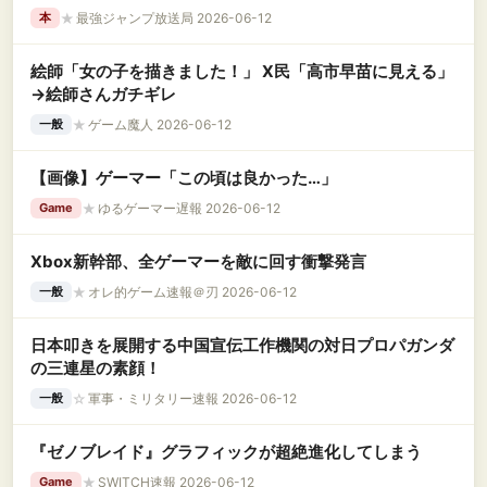
★
最強ジャンプ放送局 2026-06-12
本
絵師「女の子を描きました！」 X民「高市早苗に見える」
→絵師さんガチギレ
★
ゲーム魔人 2026-06-12
一般
【画像】ゲーマー「この頃は良かった…」
★
ゆるゲーマー遅報 2026-06-12
Game
Xbox新幹部、全ゲーマーを敵に回す衝撃発言
★
オレ的ゲーム速報＠刃 2026-06-12
一般
日本叩きを展開する中国宣伝工作機関の対日プロパガンダ
の三連星の素顔！
☆
軍事・ミリタリー速報 2026-06-12
一般
『ゼノブレイド』グラフィックが超絶進化してしまう
★
SWITCH速報 2026-06-12
Game