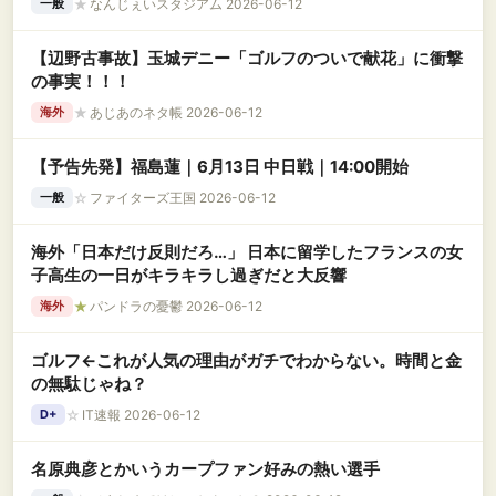
★
なんじぇいスタジアム 2026-06-12
一般
【辺野古事故】玉城デニー「ゴルフのついで献花」に衝撃
の事実！！！
★
あじあのネタ帳 2026-06-12
海外
【予告先発】福島蓮｜6月13日 中日戦｜14:00開始
☆
ファイターズ王国 2026-06-12
一般
海外「日本だけ反則だろ…」 日本に留学したフランスの女
子高生の一日がキラキラし過ぎだと大反響
★
パンドラの憂鬱 2026-06-12
海外
ゴルフ←これが人気の理由がガチでわからない。時間と金
の無駄じゃね？
☆
IT速報 2026-06-12
D+
名原典彦とかいうカープファン好みの熱い選手