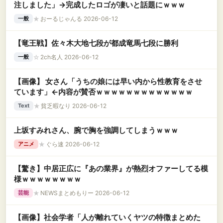
注しました」→完成したロゴが凄いと話題にｗｗｗ
★
おーるじゃんる 2026-06-12
一般
【竜王戦】佐々木大地七段が都成竜馬七段に勝利
☆
2ch名人 2026-06-12
一般
【画像】 女さん「うちの娘には早い内から性教育をさせ
ています」←内容が賛否ｗｗｗｗｗｗｗｗｗｗｗｗｗ
★
貧乏暇なり 2026-06-12
Text
上坂すみれさん、腕で胸を強調してしまうｗｗｗ
★
ぐら速 2026-06-12
アニメ
【驚き】中居正広に『あの業界』が熱烈オファーしてる模
様ｗｗｗｗｗｗｗｗ
★
NEWSまとめもりー 2026-06-12
芸能
【画像】社会学者「人が離れていくヤツの特徴まとめた