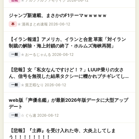
★
アルファルファモザイク 2026-06-12
芸能
ジャンプ新連載、まさかのF1テーマｗｗｗｗｗ
★
漫画まとめ速報 2026-06-12
本
【イラン報道】アメリカ、イランと合意 草案「対イラン
制裁の解除・海上封鎖の終了・ホルムズ海峡再開」
★
おーるじゃんる 2026-06-12
一般
【悲報】女「私女なんですけど！？」LUUP乗りの女さ
ん、信号を無視した結果タクシーに轢かれブチギレてしま
う様子を激写されてしまう←コレｗｗｗｗｗｗｗｗｗｗ
★
貧乏暇なり 2026-06-12
一般
web版「声優名鑑」が最新2026年版データに大型アップ
デート
☆
ぐら速 2026-06-12
一般
【悲報】『土葬』を受け入れた寺、大炎上してしま
う！！！！！！！！