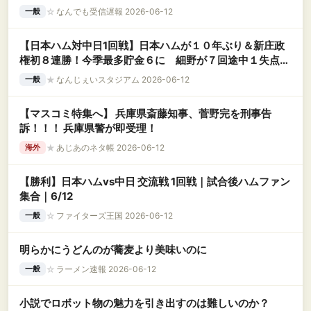
☆
なんでも受信遅報 2026-06-12
一般
【日本ハム対中日1回戦】日本ハムが１０年ぶり＆新庄政
権初８連勝！今季最多貯金６に 細野が７回途中１失点で
２勝目、圧巻１１Ｋ
★
なんじぇいスタジアム 2026-06-12
一般
【マスコミ特集へ】 兵庫県斎藤知事、菅野完を刑事告
訴！！！ 兵庫県警が即受理！
★
あじあのネタ帳 2026-06-12
海外
【勝利】日本ハムvs中日 交流戦 1回戦｜試合後ハムファン
集合｜6/12
☆
ファイターズ王国 2026-06-12
一般
明らかにうどんのが蕎麦より美味いのに
☆
ラーメン速報 2026-06-12
一般
小説でロボット物の魅力を引き出すのは難しいのか？