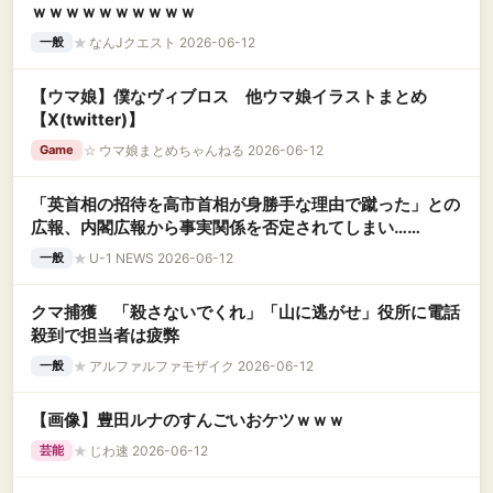
ｗｗｗｗｗｗｗｗｗｗ
★
なんJクエスト 2026-06-12
一般
【ウマ娘】僕なヴィブロス 他ウマ娘イラストまとめ
【X(twitter)】
☆
ウマ娘まとめちゃんねる 2026-06-12
Game
「英首相の招待を高市首相が身勝手な理由で蹴った」との
広報、内閣広報から事実関係を否定されてしまい……
★
U-1 NEWS 2026-06-12
一般
クマ捕獲 「殺さないでくれ」「山に逃がせ」役所に電話
殺到で担当者は疲弊
★
アルファルファモザイク 2026-06-12
一般
【画像】豊田ルナのすんごいおケツｗｗｗ
★
じわ速 2026-06-12
芸能