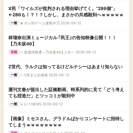
X民「ワイルズが批判される理由挙げてく。“286個”」
←286も！？！？しかし、まさかの共感殺到へｗｗｗｗｗ
★
オレ的ゲーム速報＠刃 2026-06-12
一般
林瑠奈出演ミュージカル ｢民王｣の告知映像公開！！！
【乃木坂46】
☆
坂道情報通～乃木坂46まとめ～ 2026-06-12
芸能
Z世代、ラルクは知ってるけどルナシーはあまり知らない
☆
V系まとめ速報 2026-06-12
一般
週刊文春が提出した証拠動画、時系列的に見て「どう考え
ても捏造だ」とツッコミが殺到中
★
U-1 NEWS 2026-06-12
一般
【画像】ミセスさん、グラドルばかりコンサートに招待し
てしまうｗｗｗｗｗｗｗｗ