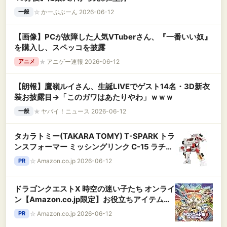
☆
かーぷぶーん 2026-06-12
一般
【画像】PCが故障した人気VTuberさん、『一番いい奴』
を購入し、スペッコを披露
★
アニゲー速報 2026-06-12
アニメ
【朗報】鷹嶺ルイさん、生誕LIVEでゲスト14名・3D新衣
装お披露目→「このガワはあたりやわ」ｗｗｗ
★
ヤバイ！ニュース 2026-06-12
一般
タカラトミー(TAKARA TOMY) T-SPARK トラ
ンスフォーマー ミッシングリンク C-15 ラチェ
ット 可動フィギュア
☆
Amazon.co.jp 2026-06-12
PR
ドラゴンクエストX 時空の迷い子たち オンライ
ン【Amazon.co.jp限定】お役立ちアイテムセ
ット 【予約特典】あたま装備 2種 配信 |ダウン
☆
Amazon.co.jp 2026-06-12
PR
ロード版