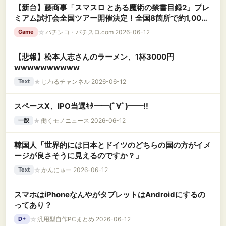
【新台】藤商事「スマスロ とある魔術の禁書目録2」プレ
ミアム試打会全国ツアー開催決定！全国8箇所で約1,000
名規模
☆
パチンコ・パチスロ.com 2026-06-12
Game
【悲報】松本人志さんのラーメン、1杯3000円
wwwwwwwwww
★
じわるチャンネル 2026-06-12
Text
スペースX、IPO当選ｷﾀ━━(ﾟ∀ﾟ)━━!!
★
働くモノニュース 2026-06-12
一般
韓国人「世界的には日本とドイツのどちらの国の方がイメ
ージが良さそうに見えるのですか？」
☆
かんにゅー 2026-06-12
Text
スマホはiPhoneなんやがタブレットはAndroidにするの
ってあり？
☆
汎用型自作PCまとめ 2026-06-12
D+