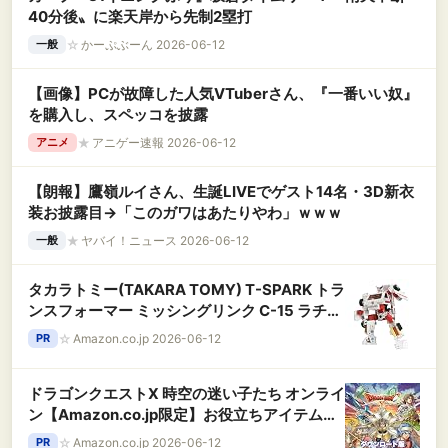
40分後〟に楽天岸から先制2塁打
☆
かーぷぶーん 2026-06-12
一般
【画像】PCが故障した人気VTuberさん、『一番いい奴』
を購入し、スペッコを披露
★
アニゲー速報 2026-06-12
アニメ
【朗報】鷹嶺ルイさん、生誕LIVEでゲスト14名・3D新衣
装お披露目→「このガワはあたりやわ」ｗｗｗ
★
ヤバイ！ニュース 2026-06-12
一般
タカラトミー(TAKARA TOMY) T-SPARK トラ
ンスフォーマー ミッシングリンク C-15 ラチェ
ット 可動フィギュア
☆
Amazon.co.jp 2026-06-12
PR
ドラゴンクエストX 時空の迷い子たち オンライ
ン【Amazon.co.jp限定】お役立ちアイテムセ
ット 【予約特典】あたま装備 2種 配信 |ダウン
☆
Amazon.co.jp 2026-06-12
PR