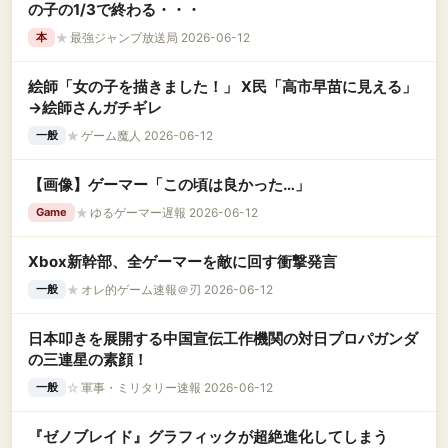
の子の1/3で終わる・・・
★
最強ジャンプ放送局 2026-06-12
本
絵師「女の子を描きました！」 X民「高市早苗に見える」
→絵師さんガチギレ
★
ゲーム魔人 2026-06-12
一般
【画像】ゲーマー「この頃は良かった…」
★
ゆるゲーマー遅報 2026-06-12
Game
Xbox新幹部、全ゲーマーを敵に回す衝撃発言
★
オレ的ゲーム速報＠刃 2026-06-12
一般
日本叩きを展開する中国宣伝工作機関の対日プロパガンダ
の三連星の素顔！
☆
軍事・ミリタリー速報 2026-06-12
一般
『ゼノブレイド』グラフィックが超絶進化してしまう