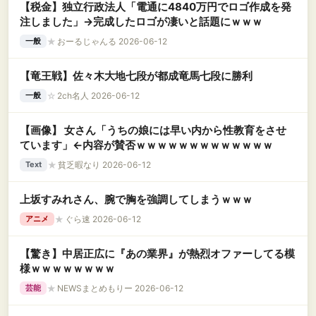
【税金】独立行政法人「電通に4840万円でロゴ作成を発
注しました」→完成したロゴが凄いと話題にｗｗｗ
★
おーるじゃんる 2026-06-12
一般
【竜王戦】佐々木大地七段が都成竜馬七段に勝利
☆
2ch名人 2026-06-12
一般
【画像】 女さん「うちの娘には早い内から性教育をさせ
ています」←内容が賛否ｗｗｗｗｗｗｗｗｗｗｗｗｗ
★
貧乏暇なり 2026-06-12
Text
上坂すみれさん、腕で胸を強調してしまうｗｗｗ
★
ぐら速 2026-06-12
アニメ
【驚き】中居正広に『あの業界』が熱烈オファーしてる模
様ｗｗｗｗｗｗｗｗ
★
NEWSまとめもりー 2026-06-12
芸能