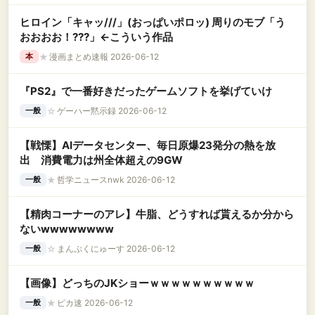
ヒロイン「キャッ///」(おっぱいポロッ) 周りのモブ「う
おおおお！???」←こういう作品
★
漫画まとめ速報 2026-06-12
本
『PS2』で一番好きだったゲームソフトを挙げていけ
☆
ゲーハー黙示録 2026-06-12
一般
【戦慄】AIデータセンター、毎日原爆23発分の熱を放
出 消費電力は州全体超えの9GW
★
哲学ニュースnwk 2026-06-12
一般
【精肉コーナーのアレ】牛脂、どうすれば貰えるか分から
ないwwwwwwww
☆
まんぷくにゅーす 2026-06-12
一般
【画像】どっちのJKショーｗｗｗｗｗｗｗｗｗｗ
★
ピカ速 2026-06-12
一般