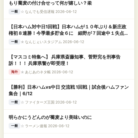
もり蕎麦の付け合せって何が嬉しい？梁
☆
なんでも受信遅報 2026-06-12
一般
【日本ハム対中日1回戦】日本ハムが１０年ぶり＆新庄政
権初８連勝！今季最多貯金６に 細野が７回途中１失点で
２勝目、圧巻１１Ｋ
★
なんじぇいスタジアム 2026-06-12
一般
【マスコミ特集へ】 兵庫県斎藤知事、菅野完を刑事告
訴！！！ 兵庫県警が即受理！
★
あじあのネタ帳 2026-06-12
海外
【勝利】日本ハムvs中日 交流戦 1回戦｜試合後ハムファン
集合｜6/12
☆
ファイターズ王国 2026-06-12
一般
明らかにうどんのが蕎麦より美味いのに
☆
ラーメン速報 2026-06-12
一般