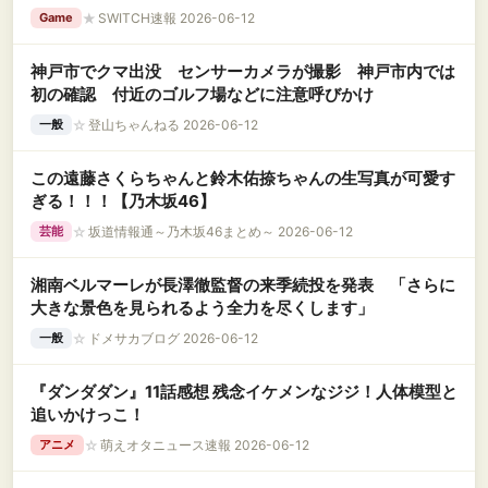
★
SWITCH速報 2026-06-12
Game
神戸市でクマ出没 センサーカメラが撮影 神戸市内では
初の確認 付近のゴルフ場などに注意呼びかけ
☆
登山ちゃんねる 2026-06-12
一般
この遠藤さくらちゃんと鈴木佑捺ちゃんの生写真が可愛す
ぎる！！！【乃木坂46】
☆
坂道情報通～乃木坂46まとめ～ 2026-06-12
芸能
湘南ベルマーレが長澤徹監督の来季続投を発表 「さらに
大きな景色を見られるよう全力を尽くします」
☆
ドメサカブログ 2026-06-12
一般
『ダンダダン』11話感想 残念イケメンなジジ！人体模型と
追いかけっこ！
☆
萌えオタニュース速報 2026-06-12
アニメ