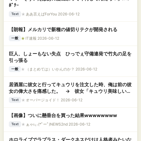
ﾎﾟﾁｰ
★
ああ言えばForYou 2026-06-12
Text
【朗報】メルカリで新種の値切りテクが開発される
★
IT速報 2026-06-12
一般
巨人、しょーもない失点 ひっでぇ守備連発で竹丸の足を
引っ張る
★
（まとめては）いかんのか？ 2026-06-12
一般
居酒屋に彼女と行ってキュウリを注文した時、俺は前の彼
女の偉大さを痛感した。 → 彼女「キュウリ美味しい！
おかわりしようよ！」俺（可愛いだけじゃだめなんだ
★
オーバージョイド！ 2026-06-12
Text
な…….）
【画像】ついに懸垂台を買った結果wwwwwwww
★
ぁゃιぃ(*ﾟーﾟ)NEWS2nd 2026-06-12
Text
ホロライブでラプラス・ダークネスだけは人格者みたいな