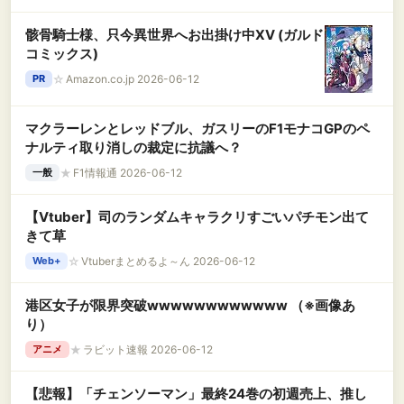
持ち/卓上/腰掛け 携帯扇風機 199段階風力調節
腰掛けファン 最長72時間持続 LED表示 腰掛けエ
骸骨騎士様、只今異世界へお出掛け中ⅩⅤ (ガルド
アコン 軽量 小型 持ち運び 静音 扇風機 熱中症対
コミックス)
策 暑さ対策 通勤 通学 スポーツ観戦 農作業 花火
大会 山登り 旅行用 ストラップ付きBlack
☆
Amazon.co.jp 2026-06-12
PR
マクラーレンとレッドブル、ガスリーのF1モナコGPのペ
ナルティ取り消しの裁定に抗議へ？
★
F1情報通 2026-06-12
一般
【Vtuber】司のランダムキャラクリすごいパチモン出て
きて草
☆
Vtuberまとめるよ～ん 2026-06-12
Web+
港区女子が限界突破wwwwwwwwwwww （※画像あ
り）
★
ラビット速報 2026-06-12
アニメ
【悲報】「チェンソーマン」最終24巻の初週売上、推し