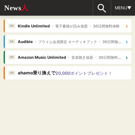
News
人
MENU▼
›
Kindle Unlimited
・ 電子書籍が読み放題 ・ 30日間無料体験
PR
›
Audible
・ プライム会員限定 オーディオブック ・ 30日間無料体験
PR
›
Amazon Music Unlimited
・ 音楽聴き放題 ・ 30日間無料体験
PR
ahamo乗り換えで
20,000ポイントプレゼント！
PR