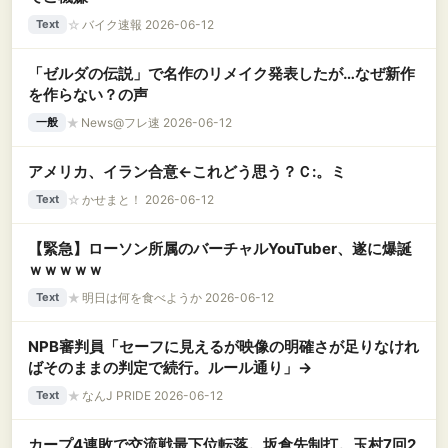
☆
バイク速報 2026-06-12
Text
「ゼルダの伝説」で名作のリメイク発表したが…なぜ新作
を作らない？の声
★
News@フレ速 2026-06-12
一般
アメリカ、イラン合意←これどう思う？Ｃ:。ミ
☆
かせまと！ 2026-06-12
Text
【緊急】ローソン所属のバーチャルYouTuber、遂に爆誕
ｗｗｗｗｗ
★
明日は何を食べようか 2026-06-12
Text
NPB審判員「セーフに見えるが映像の明確さが足りなけれ
ばそのままの判定で続行。ルール通り」→
★
なんJ PRIDE 2026-06-12
Text
カープ4連敗で交流戦最下位転落。坂倉先制打。玉村7回2