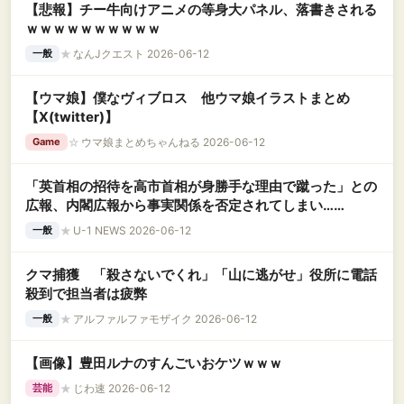
【悲報】チー牛向けアニメの等身大パネル、落書きされる
ｗｗｗｗｗｗｗｗｗｗ
★
なんJクエスト 2026-06-12
一般
【ウマ娘】僕なヴィブロス 他ウマ娘イラストまとめ
【X(twitter)】
☆
ウマ娘まとめちゃんねる 2026-06-12
Game
「英首相の招待を高市首相が身勝手な理由で蹴った」との
広報、内閣広報から事実関係を否定されてしまい……
★
U-1 NEWS 2026-06-12
一般
クマ捕獲 「殺さないでくれ」「山に逃がせ」役所に電話
殺到で担当者は疲弊
★
アルファルファモザイク 2026-06-12
一般
【画像】豊田ルナのすんごいおケツｗｗｗ
★
じわ速 2026-06-12
芸能