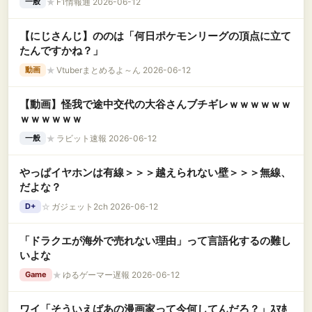
★
F1情報通 2026-06-12
一般
【にじさんじ】ののは「何日ポケモンリーグの頂点に立て
たんですかね？」
★
Vtuberまとめるよ～ん 2026-06-12
動画
【動画】怪我で途中交代の大谷さんブチギレｗｗｗｗｗｗ
ｗｗｗｗｗｗ
★
ラビット速報 2026-06-12
一般
やっぱイヤホンは有線＞＞＞越えられない壁＞＞＞無線、
だよな？
☆
ガジェット2ch 2026-06-12
D+
「ドラクエが海外で売れない理由」って言語化するの難し
いよな
★
ゆるゲーマー遅報 2026-06-12
Game
ワイ「そういえばあの漫画家って今何してんだろ？」ｽﾏﾎ