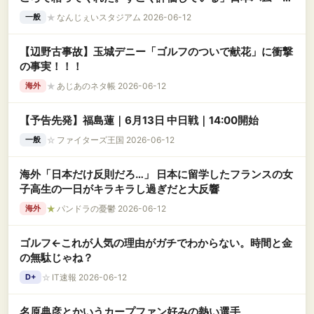
野の投球に感嘆
★
なんじぇいスタジアム 2026-06-12
一般
【辺野古事故】玉城デニー「ゴルフのついで献花」に衝撃
の事実！！！
★
あじあのネタ帳 2026-06-12
海外
【予告先発】福島蓮｜6月13日 中日戦｜14:00開始
☆
ファイターズ王国 2026-06-12
一般
海外「日本だけ反則だろ…」 日本に留学したフランスの女
子高生の一日がキラキラし過ぎだと大反響
★
パンドラの憂鬱 2026-06-12
海外
ゴルフ←これが人気の理由がガチでわからない。時間と金
の無駄じゃね？
☆
IT速報 2026-06-12
D+
名原典彦とかいうカープファン好みの熱い選手