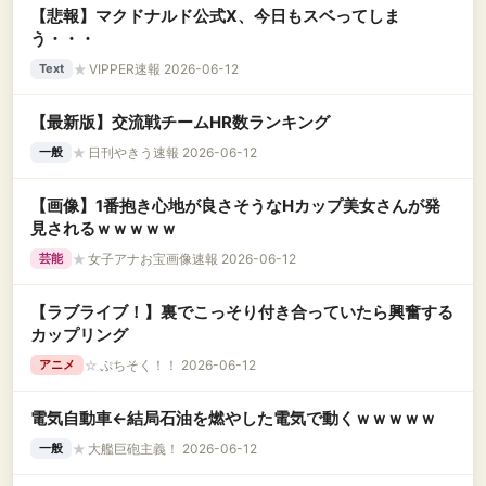
【悲報】マクドナルド公式X、今日もスベってしま
う・・・
★
VIPPER速報 2026-06-12
Text
【最新版】交流戦チームHR数ランキング
★
日刊やきう速報 2026-06-12
一般
【画像】1番抱き心地が良さそうなHカップ美女さんが発
見されるｗｗｗｗｗ
★
女子アナお宝画像速報 2026-06-12
芸能
【ラブライブ！】裏でこっそり付き合っていたら興奮する
カップリング
☆
ぷちそく！！ 2026-06-12
アニメ
電気自動車←結局石油を燃やした電気で動くｗｗｗｗｗ
★
大艦巨砲主義！ 2026-06-12
一般