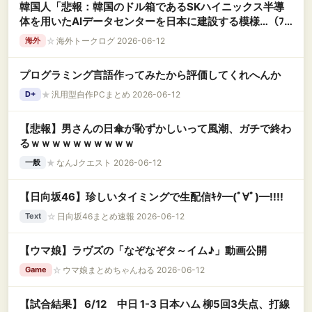
韓国人「悲報：韓国のドル箱であるSKハイニックス半導
体を用いたAIデータセンターを日本に建設する模様…（ﾌﾞ
ﾙﾌﾞﾙ」＝韓国の反応
☆
海外トークログ 2026-06-12
海外
プログラミング言語作ってみたから評価してくれへんか
★
汎用型自作PCまとめ 2026-06-12
D+
【悲報】男さんの日傘が恥ずかしいって風潮、ガチで終わ
るｗｗｗｗｗｗｗｗｗｗ
★
なんJクエスト 2026-06-12
一般
【日向坂46】珍しいタイミングで生配信ｷﾀ━(ﾟ∀ﾟ)━!!!!
☆
日向坂46まとめ速報 2026-06-12
Text
【ウマ娘】ラヴズの「なぞなぞタ～イム♪」動画公開
☆
ウマ娘まとめちゃんねる 2026-06-12
Game
【試合結果】 6/12 中日 1-3 日本ハム 柳5回3失点、打線