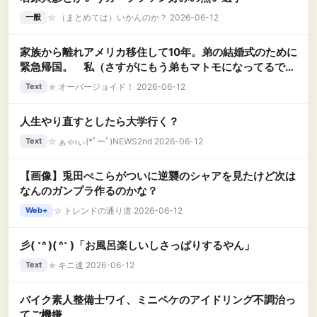
☆
（まとめては）いかんのか？ 2026-06-12
一般
家族から離れアメリカ移住して10年。弟の結婚式のために
緊急帰国。 私（さすがにもう弟もマトモになってるでし
ょ…）弟「姉ちゃん！」私「！？」 → 弟の結婚相手
★
オーバージョイド！ 2026-06-12
Text
は、なんと……..
人生やり直すとしたら大学行く？
☆
ぁゃιぃ(*ﾟーﾟ)NEWS2nd 2026-06-12
Text
【画像】兎田ぺこらがついに逆襲のシャアを見たけど次は
なんのガンプラ作るのかな？
☆
トレンドの通り道 2026-06-12
Web+
彡( ˶ᐢ )( ᐢ˶ )「お風呂楽しいしさっぱりするやん」
★
キニ速 2026-06-12
Text
バイク素人整備士ワイ、ミニペケのアイドリング不調治っ
てご機嫌