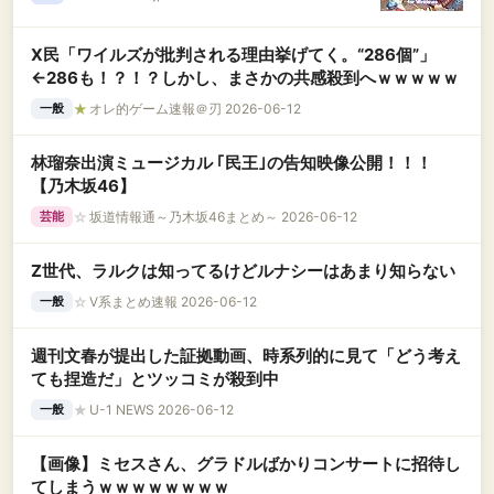
ロード版
X民「ワイルズが批判される理由挙げてく。“286個”」
←286も！？！？しかし、まさかの共感殺到へｗｗｗｗｗ
★
オレ的ゲーム速報＠刃 2026-06-12
一般
林瑠奈出演ミュージカル ｢民王｣の告知映像公開！！！
【乃木坂46】
☆
坂道情報通～乃木坂46まとめ～ 2026-06-12
芸能
Z世代、ラルクは知ってるけどルナシーはあまり知らない
☆
V系まとめ速報 2026-06-12
一般
週刊文春が提出した証拠動画、時系列的に見て「どう考え
ても捏造だ」とツッコミが殺到中
★
U-1 NEWS 2026-06-12
一般
【画像】ミセスさん、グラドルばかりコンサートに招待し
てしまうｗｗｗｗｗｗｗｗ