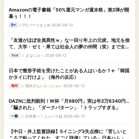
Amazonの電子書籍「50%還元マンガ週末祭」第2弾が開
幕ぅ！！！
☆
PCパーツまとめ 2026-06-12
D+
「友達がほぼ全員異性ｗ」な一回り年上の元彼。地元を捨
て、大学・ゼミ・果ては社会人の夢の仲間（笑）まで女だ
らけな環境に、私の『生理的嫌悪感』が限界突破
☆
まなにゅ～ 2026-06-12
Text
日本で整形手術を受けたことがある人はいるか？←「韓国
かタイに行けよ」（海外の反応）
☆
海外さんいらっしゃい 2026-06-12
海外
DAZNに批判殺到！W杯「月980円」実は年2万6340円…
「騙された」「ダークパターン」「トラップすぎる」
☆
日本第一！ニュース録 2026-06-12
一般
【中日・井上監督語録】5イニング3失点柳に「苦しいと
ころで粘ってくれた。すごく評価している」日本ハム・細