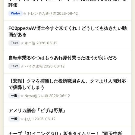
評価
★
トレンドの通り道 2026-06-12
Web+
FC2ppvのAV博士今すぐ来てくれ！どうしても抜きたい動
画がある
★
キニ速 2026-06-12
Text
自転車乗るやつはもうあれ原付乗ったほうが良いだろ
★
バイク速報 2026-06-12
Text
【悲報】クマを捕獲した役所職員さん、クマより人間対応
で疲弊してしまう
★
News@フレ速 2026-06-12
一般
アメリカ議会「ピザは野菜」
☆
おんJ 2026-06-12
一般
カープ『31イニングぶり』坂倉タイムリー！〝雨天中断