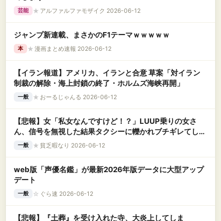
★
アルファルファモザイク 2026-06-12
芸能
ジャンプ新連載、まさかのF1テーマｗｗｗｗｗ
★
漫画まとめ速報 2026-06-12
本
【イラン報道】アメリカ、イランと合意 草案「対イラン
制裁の解除・海上封鎖の終了・ホルムズ海峡再開」
★
おーるじゃんる 2026-06-12
一般
【悲報】女「私女なんですけど！？」LUUP乗りの女さ
ん、信号を無視した結果タクシーに轢かれブチギレてしま
う様子を激写されてしまう←コレｗｗｗｗｗｗｗｗｗｗ
★
貧乏暇なり 2026-06-12
一般
web版「声優名鑑」が最新2026年版データに大型アップ
デート
☆
ぐら速 2026-06-12
一般
【悲報】『土葬』を受け入れた寺、大炎上してしま