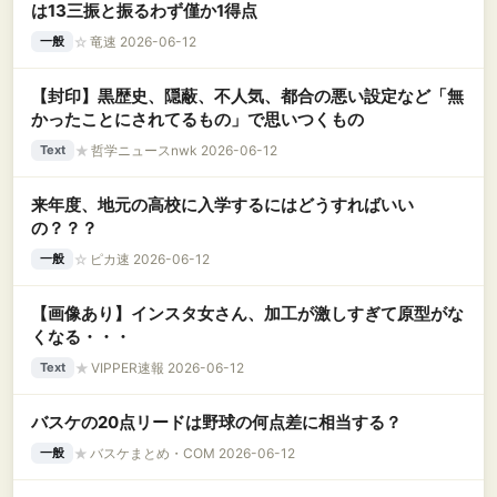
は13三振と振るわず僅か1得点
☆
竜速 2026-06-12
一般
【封印】黒歴史、隠蔽、不人気、都合の悪い設定など「無
かったことにされてるもの」で思いつくもの
★
哲学ニュースnwk 2026-06-12
Text
来年度、地元の高校に入学するにはどうすればいい
の？？？
☆
ピカ速 2026-06-12
一般
【画像あり】インスタ女さん、加工が激しすぎて原型がな
くなる・・・
★
VIPPER速報 2026-06-12
Text
バスケの20点リードは野球の何点差に相当する？
★
バスケまとめ・COM 2026-06-12
一般