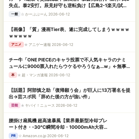
失点。泰2安打。辰見好守も逆転負け【広島2-1楽天/試合
結果】
☆
かーぷぶーん 2026-06-12
一般
【画像】「質」漫画Tier表、遂に完成してしまうｗｗｗｗ
ｗｗｗｗｗ
★
アニゲー速報 2026-06-12
アニメ
チー牛「ONE PIECEのキャラ投票で不人気キャラのナミ
ュールに9000票入れたらウケるやろうなぁ…w」←無事
叩かれ大炎上wwwwwwww
★
超・マンガ速報 2026-06-12
本
【話題】阿部慎之助「復帰願う会」が巨人に13万署名を提
出→芸スポ民「辞めた後の方が強い件」
★
ヤバイ！ニュース 2026-06-12
芸能
腰掛け扇風機 超高速暴風【業界最新型冷却プレ
ート付き・-30℃瞬間冷却・10000mAh大容
量】ベルトファン 1台多役 傘取り付け/首掛け/手
☆
Amazon.co.jp 2026-06-12
PR