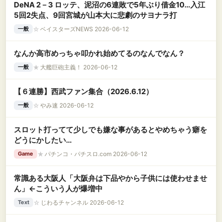
DeNA 2－3 ロッテ、泥沼の6連敗で5年ぶり借金10…入江
5回2失点、9回宮城が山本大に悲劇のサヨナラ打
☆
ベイスターズNEWS 2026-06-12
一般
なんか高市めっちゃ叩かれ始めてるのなんでなん？
★
大艦巨砲主義！ 2026-06-12
一般
【６連勝】西武ファン集合（2026.6.12）
☆
やみ速 2026-06-12
一般
スロット打ってて少しでも嫌な事があるとやめちゃう癖を
どうにかしたい…
★
パチンコ・パチスロ.com 2026-06-12
Game
常識ある大阪人「大阪弁は下品やから子供には使わせませ
ん」←こういう人が爆増中
☆
じわるチャンネル 2026-06-12
Text