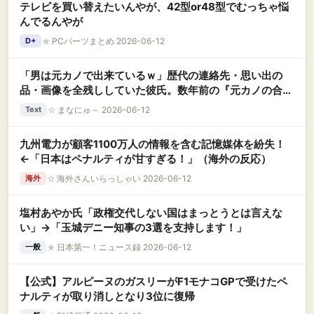
テレビを買い替えたいんやが、42型or48型でむっちゃ悩
んでるんやが
★
PCパーツまとめ 2026-06-12
D+
「男は元カノで出来ているｗ」歴代の連絡先・思い出の
品・画像を全残ししていた彼氏。数年前の『元カノの合
鍵』を大切に保管していたド変態男が、元カノのSNSを見
☆
まなにゅ～ 2026-06-12
Text
ていることが発覚して！？
九州電力が顧客1100万人の情報を含む記憶媒体を紛失！
←「日本はペナルティが甘すぎる！」（海外の反応）
☆
海外さんいらっしゃい 2026-06-12
海外
塩村あやか氏「政権交代しない国はまっとうとは言えな
い」→「玉城デニー知事の3選を支持します！」
★
日本第一！ニュース録 2026-06-12
一般
【公式】アルピーヌのガスリーがF1モナコGPで受けたペ
ナルティが取り消しとなり3位に復帰