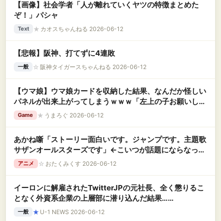
【画像】社会学者「人が離れていくヤツの特徴まとめた
ぞ！」パシャ
★
カオスちゃんねる 2026-06-12
Text
【悲報】阪神、打てずに4連敗
☆
阪神タイガースちゃんねる 2026-06-12
一般
【ウマ娘】ウマ娘カードを収納した結果、なんだか怪しい
パネルが出来上がってしまうｗｗｗ「左上の子お願いしま
す」
★
うまろぐ 2026-06-12
Game
あかね噺「ストーリー面白いです。ジャンプです。主題歌
サザンオールスターズです」←こいつが話題にならなった
理由
☆
おたくみくす 2026-06-12
アニメ
イーロンに解雇されたTwitterJPの元社長、全く懲りるこ
となく外資系企業の上層部に潜り込んだ結果……
★
U-1 NEWS 2026-06-12
一般