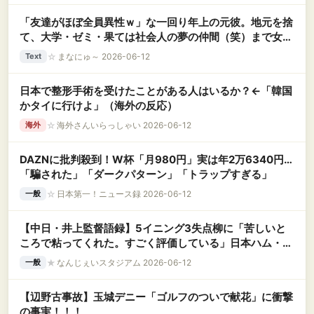
「友達がほぼ全員異性ｗ」な一回り年上の元彼。地元を捨
て、大学・ゼミ・果ては社会人の夢の仲間（笑）まで女だ
らけな環境に、私の『生理的嫌悪感』が限界突破
☆
まなにゅ～ 2026-06-12
Text
日本で整形手術を受けたことがある人はいるか？←「韓国
かタイに行けよ」（海外の反応）
☆
海外さんいらっしゃい 2026-06-12
海外
DAZNに批判殺到！W杯「月980円」実は年2万6340円…
「騙された」「ダークパターン」「トラップすぎる」
☆
日本第一！ニュース録 2026-06-12
一般
【中日・井上監督語録】5イニング3失点柳に「苦しいと
ころで粘ってくれた。すごく評価している」日本ハム・細
野の投球に感嘆
★
なんじぇいスタジアム 2026-06-12
一般
【辺野古事故】玉城デニー「ゴルフのついで献花」に衝撃
の事実！！！