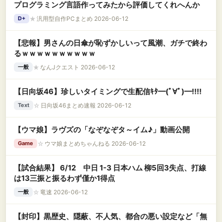
プログラミング言語作ってみたから評価してくれへんか
★
汎用型自作PCまとめ 2026-06-12
D+
【悲報】男さんの日傘が恥ずかしいって風潮、ガチで終わ
るｗｗｗｗｗｗｗｗｗｗ
★
なんJクエスト 2026-06-12
一般
【日向坂46】珍しいタイミングで生配信ｷﾀ━(ﾟ∀ﾟ)━!!!!
☆
日向坂46まとめ速報 2026-06-12
Text
【ウマ娘】ラヴズの「なぞなぞタ～イム♪」動画公開
☆
ウマ娘まとめちゃんねる 2026-06-12
Game
【試合結果】 6/12 中日 1-3 日本ハム 柳5回3失点、打線
は13三振と振るわず僅か1得点
☆
竜速 2026-06-12
一般
【封印】黒歴史、隠蔽、不人気、都合の悪い設定など「無