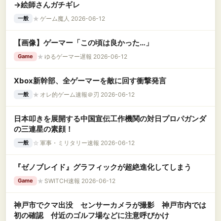
→絵師さんガチギレ
★
ゲーム魔人 2026-06-12
一般
【画像】ゲーマー「この頃は良かった…」
★
ゆるゲーマー遅報 2026-06-12
Game
Xbox新幹部、全ゲーマーを敵に回す衝撃発言
★
オレ的ゲーム速報＠刃 2026-06-12
一般
日本叩きを展開する中国宣伝工作機関の対日プロパガンダ
の三連星の素顔！
☆
軍事・ミリタリー速報 2026-06-12
一般
『ゼノブレイド』グラフィックが超絶進化してしまう
★
SWITCH速報 2026-06-12
Game
神戸市でクマ出没 センサーカメラが撮影 神戸市内では
初の確認 付近のゴルフ場などに注意呼びかけ