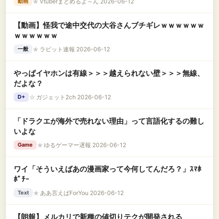
★
Vtuberまとめるよ～ん 2026-06-12
動画
【動画】怪我で途中交代の大谷さんブチギレｗｗｗｗｗｗ
ｗｗｗｗｗｗ
★
ラビット速報 2026-06-12
一般
やっぱイヤホンは有線＞＞＞越えられない壁＞＞＞無線、
だよな？
☆
ガジェット2ch 2026-06-12
D+
「ドラクエが海外で売れない理由」って言語化するの難し
いよな
★
ゆるゲーマー遅報 2026-06-12
Game
ワイ「そういえばあの漫画家って今何してんだろ？」ｽﾏﾎ
ﾎﾟﾁｰ
★
ああ言えばForYou 2026-06-12
Text
【朗報】メルカリで新種の値切りテクが開発される