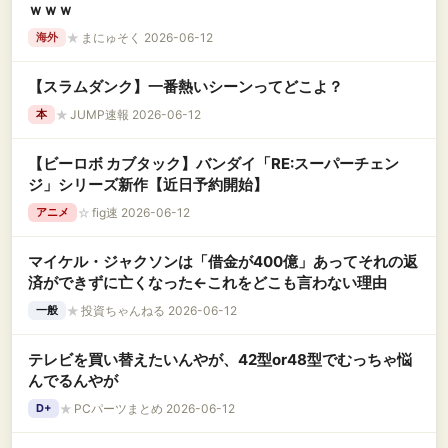
ｗｗｗ
★
まにゅそく 2026-06-12
海外
【スラムダンク】一番熱いシーンってどこよ？
★
JUMP速報 2026-06-12
本
【ビーロボ カブタック】バンダイ「RE:スーパーチェン
ジ」シリーズ新作【近日予約開始】
☆
fig速 2026-06-12
アニメ
マイケル・ジャクソンは「借金が400億」あってそれの返
済ができずに亡くなった←これをどこも言わない理由
★
投資ちゃんねる 2026-06-12
一般
テレビを買い替えたいんやが、42型or48型でむっちゃ悩
んでるんやが
★
PCパーツまとめ 2026-06-12
D+