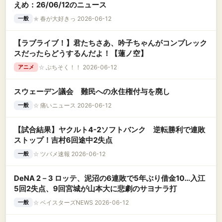
えめ：26/06/12のニュース
★
春が大好きっ 2026-06-12
一般
【ラブライブ！】君たちさあ、吟子ちゃんがコンプレック
スだったらどうするんだよ！【蓮ノ空】
☆
ぷちそく！！ 2026-06-12
アニメ
スウェーデン議会 難民への永住権付与を廃し
☆
痛いニュース 2026-06-12
一般
【試合結果】ヤクルト4-2ソフトバンク 逆転勝利で連敗
ストップ！吉村6回途中2失点
☆
ツバメ速報 2026-06-12
一般
DeNA 2－3 ロッテ、泥沼の6連敗で5年ぶり借金10…入江
5回2失点、9回宮城が山本大に悲劇のサヨナラ打
☆
ベイスターズNEWS 2026-06-12
一般