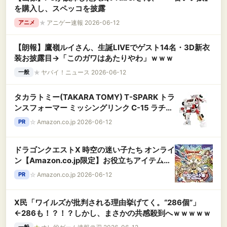
を購入し、スペッコを披露
★
アニゲー速報 2026-06-12
アニメ
【朗報】鷹嶺ルイさん、生誕LIVEでゲスト14名・3D新衣
装お披露目→「このガワはあたりやわ」ｗｗｗ
★
ヤバイ！ニュース 2026-06-12
一般
タカラトミー(TAKARA TOMY) T-SPARK トラ
ンスフォーマー ミッシングリンク C-15 ラチェ
ット 可動フィギュア
☆
Amazon.co.jp 2026-06-12
PR
ドラゴンクエストX 時空の迷い子たち オンライ
ン【Amazon.co.jp限定】お役立ちアイテムセ
ット 【予約特典】あたま装備 2種 配信 |ダウン
☆
Amazon.co.jp 2026-06-12
PR
ロード版
X民「ワイルズが批判される理由挙げてく。“286個”」
←286も！？！？しかし、まさかの共感殺到へｗｗｗｗｗ