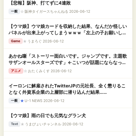
【悲報】阪神、打てずに4連敗
☆
阪神タイガースちゃんねる 2026-06-12
一般
【ウマ娘】ウマ娘カードを収納した結果、なんだか怪しい
パネルが出来上がってしまうｗｗｗ「左上の子お願いしま
す」
★
うまろぐ 2026-06-12
Game
あかね噺「ストーリー面白いです。ジャンプです。主題歌
サザンオールスターズです」←こいつが話題にならなった
理由
☆
おたくみくす 2026-06-12
アニメ
イーロンに解雇されたTwitterJPの元社長、全く懲りるこ
となく外資系企業の上層部に潜り込んだ結果……
★
U-1 NEWS 2026-06-12
一般
【ウマ娘】雨の日でも元気なグラン犬
★
うまぴょいチャンネル 2026-06-12
Text