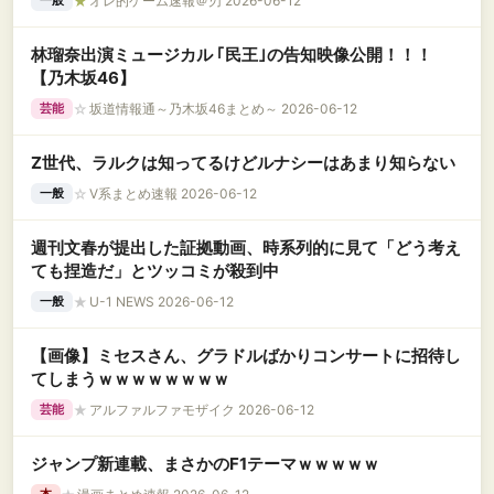
★
オレ的ゲーム速報＠刃 2026-06-12
一般
林瑠奈出演ミュージカル ｢民王｣の告知映像公開！！！
【乃木坂46】
☆
坂道情報通～乃木坂46まとめ～ 2026-06-12
芸能
Z世代、ラルクは知ってるけどルナシーはあまり知らない
☆
V系まとめ速報 2026-06-12
一般
週刊文春が提出した証拠動画、時系列的に見て「どう考え
ても捏造だ」とツッコミが殺到中
★
U-1 NEWS 2026-06-12
一般
【画像】ミセスさん、グラドルばかりコンサートに招待し
てしまうｗｗｗｗｗｗｗｗ
★
アルファルファモザイク 2026-06-12
芸能
ジャンプ新連載、まさかのF1テーマｗｗｗｗｗ