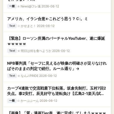
★
News@フレ速 2026-06-12
一般
アメリカ、イラン合意←これどう思う？Ｃ:。ミ
☆
かせまと！ 2026-06-12
Text
【緊急】ローソン所属のバーチャルYouTuber、遂に爆誕
ｗｗｗｗｗ
★
明日は何を食べようか 2026-06-12
Text
NPB審判員「セーフに見えるが映像の明確さが足りなけれ
ばそのままの判定で続行。ルール通り」→
★
なんJ PRIDE 2026-06-12
Text
カープ4連敗で交流戦最下位転落。坂倉先制打。玉村7回2
失点。泰2安打。辰見好守も逆転負け【広島2-1楽天/試合
結果】
☆
かーぷぶーん 2026-06-12
一般
【画像】「質」漫画Tier表、遂に完成してしまうｗｗｗｗ