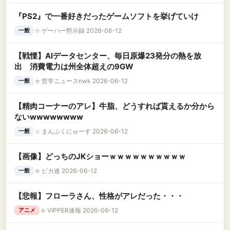
『PS2』で一番好きだったゲームソフトを挙げていけ
☆
ゲーハー黙示録 2026-06-12
一般
【戦慄】AIデータセンター、毎日原爆23発分の熱を放
出 消費電力は州全体超えの9GW
★
哲学ニュースnwk 2026-06-12
一般
【精肉コーナーのアレ】牛脂、どうすれば貰えるか分から
ないwwwwwwww
☆
まんぷくにゅーす 2026-06-12
一般
【画像】どっちのJKショーｗｗｗｗｗｗｗｗｗｗ
★
ピカ速 2026-06-12
一般
【悲報】フローラさん、性格がアレだった・・・
★
VIPPER速報 2026-06-12
アニメ