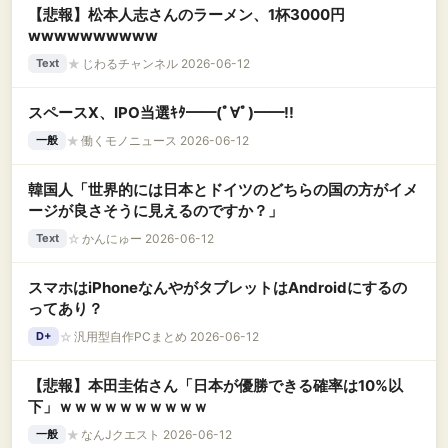
【悲報】松本人志さんのラーメン、1杯3000円
wwwwwwwwww
★
じわるチャンネル 2026-06-12
Text
スペースX、IPO当選ｷﾀ━━(ﾟ∀ﾟ)━━!!
★
働くモノニュース 2026-06-12
一般
韓国人「世界的には日本とドイツのどちらの国の方がイメ
ージが良さそうに見えるのですか？」
☆
かんにゅー 2026-06-12
Text
スマホはiPhoneなんやがタブレットはAndroidにするの
ってあり？
☆
汎用型自作PCまとめ 2026-06-12
D+
【悲報】本田圭佑さん「日本が優勝できる確率は10%以
下」ｗｗｗｗｗｗｗｗｗｗ
★
なんJクエスト 2026-06-12
一般