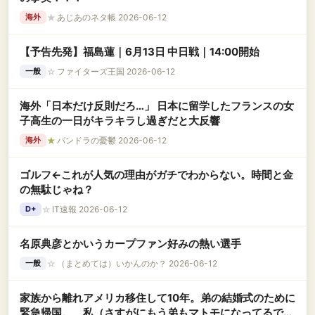
★
あじあのネタ帳 2026-06-12
海外
【予告先発】福島蓮｜6月13日 中日戦｜14:00開始
☆
ファイターズ王国 2026-06-12
一般
海外「日本だけ反則だろ…」 日本に留学したフランスの女
子高生の一日がキラキラし過ぎだと大反響
★
パンドラの憂鬱 2026-06-12
海外
ゴルフ←これが人気の理由がガチでわからない。時間と金
の無駄じゃね？
☆
IT速報 2026-06-12
D+
名原典彦とかいうカープファン好みの熱い選手
☆
（まとめては）いかんのか？ 2026-06-12
一般
家族から離れアメリカ移住して10年。弟の結婚式のために
緊急帰国。 私（さすがにもう弟もマトモになってるでし