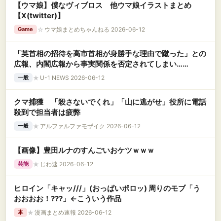
【ウマ娘】僕なヴィブロス 他ウマ娘イラストまとめ
【X(twitter)】
☆
ウマ娘まとめちゃんねる 2026-06-12
Game
「英首相の招待を高市首相が身勝手な理由で蹴った」との
広報、内閣広報から事実関係を否定されてしまい……
★
U-1 NEWS 2026-06-12
一般
クマ捕獲 「殺さないでくれ」「山に逃がせ」役所に電話
殺到で担当者は疲弊
★
アルファルファモザイク 2026-06-12
一般
【画像】豊田ルナのすんごいおケツｗｗｗ
★
じわ速 2026-06-12
芸能
ヒロイン「キャッ///」(おっぱいポロッ) 周りのモブ「う
おおおお！???」←こういう作品
★
漫画まとめ速報 2026-06-12
本