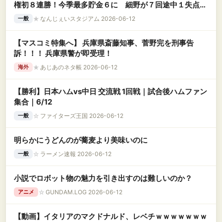
権初８連勝！今季最多貯金６に 細野が７回途中１失点で
２勝目、圧巻１１Ｋ
★
なんじぇいスタジアム 2026-06-12
一般
【マスコミ特集へ】 兵庫県斎藤知事、菅野完を刑事告
訴！！！ 兵庫県警が即受理！
★
あじあのネタ帳 2026-06-12
海外
【勝利】日本ハムvs中日 交流戦 1回戦｜試合後ハムファン
集合｜6/12
☆
ファイターズ王国 2026-06-12
一般
明らかにうどんのが蕎麦より美味いのに
☆
ラーメン速報 2026-06-12
一般
小説でロボット物の魅力を引き出すのは難しいのか？
☆
GUNDAM.LOG 2026-06-12
アニメ
【動画】イタリアのマクドナルド、レベチｗｗｗｗｗｗｗ