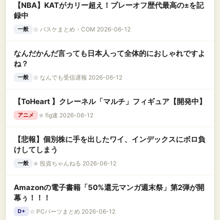
【NBA】KATがカリー超え！プレーオフ歴代最高の±を記
録中
☆
バスケまとめ・COM 2026-06-12
一般
なんだかんだ言っても日本人って全体的におしゃれですよ
ね？
☆
なんでも受信遅報 2026-06-12
一般
【ToHeart 】クレーネル「マルチ」フィギュア【開発中】
★
fig速 2026-06-12
アニメ
【悲報】個別株に手を出したワイ、インデックスにボロ負
けしてしまう
★
投資ちゃんねる 2026-06-12
一般
Amazonの電子書籍「50%還元マンガ週末祭」第2弾が開
幕ぅ！！！
☆
PCパーツまとめ 2026-06-12
D+