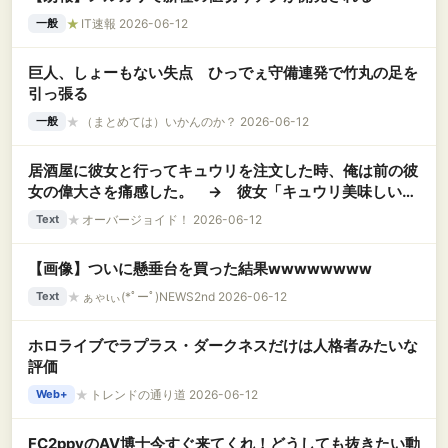
★
IT速報 2026-06-12
一般
巨人、しょーもない失点 ひっでぇ守備連発で竹丸の足を
引っ張る
★
（まとめては）いかんのか？ 2026-06-12
一般
居酒屋に彼女と行ってキュウリを注文した時、俺は前の彼
女の偉大さを痛感した。 → 彼女「キュウリ美味しい！
おかわりしようよ！」俺（可愛いだけじゃだめなんだ
★
オーバージョイド！ 2026-06-12
Text
な…….）
【画像】ついに懸垂台を買った結果wwwwwwww
★
ぁゃιぃ(*ﾟーﾟ)NEWS2nd 2026-06-12
Text
ホロライブでラプラス・ダークネスだけは人格者みたいな
評価
★
トレンドの通り道 2026-06-12
Web+
FC2ppvのAV博士今すぐ来てくれ！どうしても抜きたい動