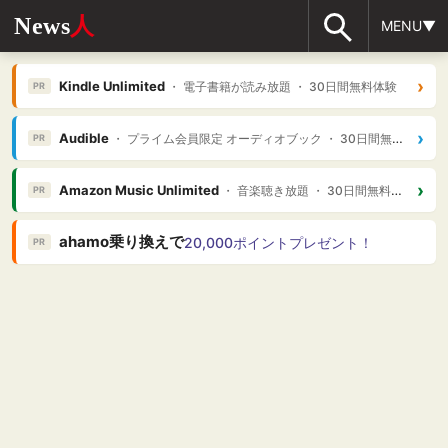
News
人
MENU▼
›
Kindle Unlimited
・ 電子書籍が読み放題 ・ 30日間無料体験
PR
›
Audible
・ プライム会員限定 オーディオブック ・ 30日間無料体験
PR
›
Amazon Music Unlimited
・ 音楽聴き放題 ・ 30日間無料体験
PR
ahamo乗り換えで
20,000ポイントプレゼント！
PR