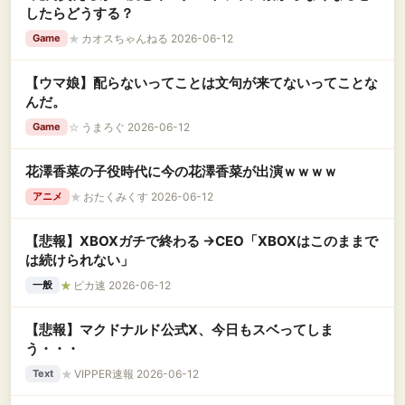
したらどうする？
★
カオスちゃんねる 2026-06-12
Game
【ウマ娘】配らないってことは文句が来てないってことな
んだ。
☆
うまろぐ 2026-06-12
Game
花澤香菜の子役時代に今の花澤香菜が出演ｗｗｗｗ
★
おたくみくす 2026-06-12
アニメ
【悲報】XBOXガチで終わる →CEO「XBOXはこのままで
は続けられない」
★
ピカ速 2026-06-12
一般
【悲報】マクドナルド公式X、今日もスベってしま
う・・・
★
VIPPER速報 2026-06-12
Text