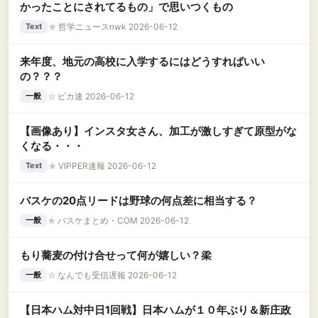
かったことにされてるもの」で思いつくもの
★
哲学ニュースnwk 2026-06-12
Text
来年度、地元の高校に入学するにはどうすればいい
の？？？
☆
ピカ速 2026-06-12
一般
【画像あり】インスタ女さん、加工が激しすぎて原型がな
くなる・・・
★
VIPPER速報 2026-06-12
Text
バスケの20点リードは野球の何点差に相当する？
★
バスケまとめ・COM 2026-06-12
一般
もり蕎麦の付け合せって何が嬉しい？梁
☆
なんでも受信遅報 2026-06-12
一般
【日本ハム対中日1回戦】日本ハムが１０年ぶり＆新庄政