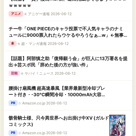
ｗｗｗｗｗ
★
アニゲー速報 2026-06-12
アニメ
チー牛「ONE PIECEのキャラ投票で不人気キャラのナミ
ュールに9000票入れたらウケるやろうなぁ…w」←無事
叩かれ大炎上wwwwwwww
★
超・マンガ速報 2026-06-12
本
【話題】阿部慎之助「復帰願う会」が巨人に13万署名を提
出→芸スポ民「辞めた後の方が強い件」
★
ヤバイ！ニュース 2026-06-12
芸能
腰掛け扇風機 超高速暴風【業界最新型冷却プレ
ート付き・-30℃瞬間冷却・10000mAh大容
量】ベルトファン 1台多役 傘取り付け/首掛け/手
☆
Amazon.co.jp 2026-06-12
PR
持ち/卓上/腰掛け 携帯扇風機 199段階風力調節
腰掛けファン 最長72時間持続 LED表示 腰掛けエ
骸骨騎士様、只今異世界へお出掛け中ⅩⅤ (ガルド
アコン 軽量 小型 持ち運び 静音 扇風機 熱中症対
コミックス)
策 暑さ対策 通勤 通学 スポーツ観戦 農作業 花火
大会 山登り 旅行用 ストラップ付きBlack
☆
Amazon.co.jp 2026-06-12
PR