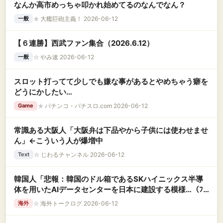
なんか高市めっちゃ叩かれ始めてるのなんでなん？
★
大艦巨砲主義！ 2026-06-12
一般
【６連勝】西武ファン集合（2026.6.12）
☆
やみ速 2026-06-12
一般
スロット打ってて少しでも嫌な事があるとやめちゃう癖を
どうにかしたい…
★
パチンコ・パチスロ.com 2026-06-12
Game
常識ある大阪人「大阪弁は下品やから子供には使わせませ
ん」←こういう人が爆増中
☆
じわるチャンネル 2026-06-12
Text
韓国人「悲報：韓国のドル箱であるSKハイニックス半導
体を用いたAIデータセンターを日本に建設する模様…（ﾌﾞ
ﾙﾌﾞﾙ」＝韓国の反応
☆
海外トークログ 2026-06-12
海外