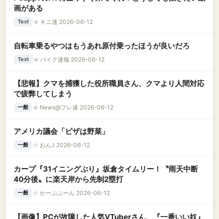
画がある
★
キニ速 2026-06-12
Text
自転車乗るやつはもうあれ原付乗ったほうが良いだろ
★
バイク速報 2026-06-12
Text
【悲報】クマを捕獲した役所職員さん、クマより人間対応
で疲弊してしまう
★
News@フレ速 2026-06-12
一般
アメリカ議会「ピザは野菜」
☆
おんJ 2026-06-12
一般
カープ『31イニングぶり』坂倉タイムリー！〝雨天中断
40分後〟に楽天岸から先制2塁打
☆
かーぷぶーん 2026-06-12
一般
【画像】PCが故障した人気VTuberさん、『一番いい奴』