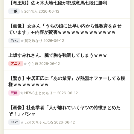
【竜王戦】佐々木大地七段が都成竜馬七段に勝利
☆
2ch名人 2026-06-12
一般
【画像】 女さん「うちの娘には早い内から性教育をさせ
ています」←内容が賛否ｗｗｗｗｗｗｗｗｗｗｗｗｗ
★
貧乏暇なり 2026-06-12
Text
上坂すみれさん、腕で胸を強調してしまうｗｗｗ
★
ぐら速 2026-06-12
アニメ
【驚き】中居正広に『あの業界』が熱烈オファーしてる模
様ｗｗｗｗｗｗｗｗ
★
NEWSまとめもりー 2026-06-12
芸能
【画像】社会学者「人が離れていくヤツの特徴まとめた
ぞ！」パシャ
★
カオスちゃんねる 2026-06-12
Text