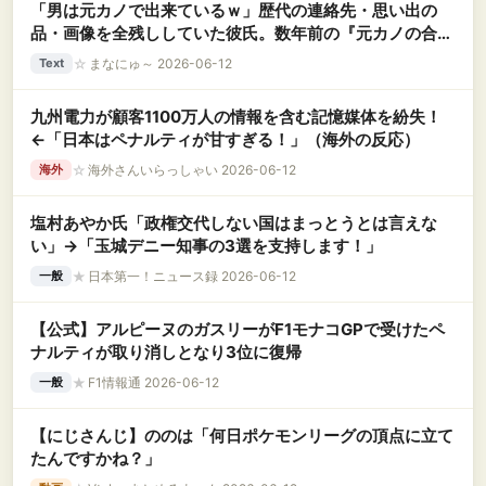
「男は元カノで出来ているｗ」歴代の連絡先・思い出の
品・画像を全残ししていた彼氏。数年前の『元カノの合
鍵』を大切に保管していたド変態男が、元カノのSNSを見
☆
まなにゅ～ 2026-06-12
Text
ていることが発覚して！？
九州電力が顧客1100万人の情報を含む記憶媒体を紛失！
←「日本はペナルティが甘すぎる！」（海外の反応）
☆
海外さんいらっしゃい 2026-06-12
海外
塩村あやか氏「政権交代しない国はまっとうとは言えな
い」→「玉城デニー知事の3選を支持します！」
★
日本第一！ニュース録 2026-06-12
一般
【公式】アルピーヌのガスリーがF1モナコGPで受けたペ
ナルティが取り消しとなり3位に復帰
★
F1情報通 2026-06-12
一般
【にじさんじ】ののは「何日ポケモンリーグの頂点に立て
たんですかね？」