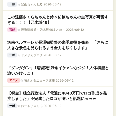
☆
登山ちゃんねる 2026-06-12
一般
この遠藤さくらちゃんと鈴木佑捺ちゃんの生写真が可愛す
ぎる！！！【乃木坂46】
☆
坂道情報通～乃木坂46まとめ～ 2026-06-12
芸能
湘南ベルマーレが長澤徹監督の来季続投を発表 「さらに
大きな景色を見られるよう全力を尽くします」
☆
ドメサカブログ 2026-06-12
一般
『ダンダダン』11話感想 残念イケメンなジジ！人体模型と
追いかけっこ！
☆
萌えオタニュース速報 2026-06-12
アニメ
【税金】独立行政法人「電通に4840万円でロゴ作成を発
注しました」→完成したロゴが凄いと話題にｗｗｗ
★
おーるじゃんる 2026-06-12
一般