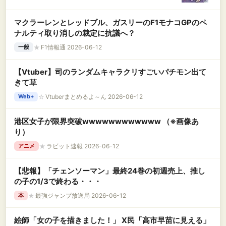
マクラーレンとレッドブル、ガスリーのF1モナコGPのペ
ナルティ取り消しの裁定に抗議へ？
★
F1情報通 2026-06-12
一般
【Vtuber】司のランダムキャラクリすごいパチモン出て
きて草
☆
Vtuberまとめるよ～ん 2026-06-12
Web+
港区女子が限界突破wwwwwwwwwwww （※画像あ
り）
★
ラビット速報 2026-06-12
アニメ
【悲報】「チェンソーマン」最終24巻の初週売上、推し
の子の1/3で終わる・・・
★
最強ジャンプ放送局 2026-06-12
本
絵師「女の子を描きました！」 X民「高市早苗に見える」