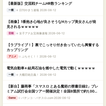
【最新版】交流戦チームHR数ランキング
★
日刊やきう速報 2026-06-12
一般
【画像】1番抱き心地が良さそうなHカップ美女さんが発
見されるｗｗｗｗｗ
★
女子アナお宝画像速報 2026-06-12
芸能
【ラブライブ！】裏でこっそり付き合っていたら興奮する
カップリング
☆
ぷちそく！！ 2026-06-12
アニメ
電気自動車←結局石油を燃やした電気で動くｗｗｗｗｗ
★
大艦巨砲主義！ 2026-06-12
一般
【新台】藤商事「スマスロ とある魔術の禁書目録2」プレ
ミアム試打会全国ツアー開催決定！全国8箇所で約1,000
名規模
☆
パチンコ・パチスロ.com 2026-06-12
Game