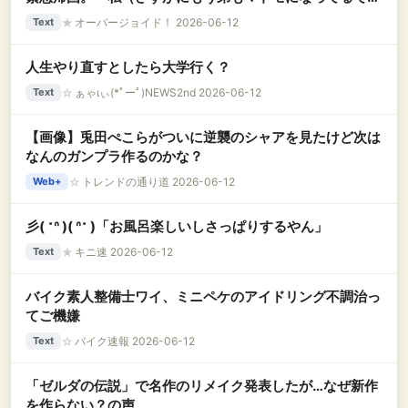
ょ…）弟「姉ちゃん！」私「！？」 → 弟の結婚相手
★
オーバージョイド！ 2026-06-12
Text
は、なんと……..
人生やり直すとしたら大学行く？
☆
ぁゃιぃ(*ﾟーﾟ)NEWS2nd 2026-06-12
Text
【画像】兎田ぺこらがついに逆襲のシャアを見たけど次は
なんのガンプラ作るのかな？
☆
トレンドの通り道 2026-06-12
Web+
彡( ˶ᐢ )( ᐢ˶ )「お風呂楽しいしさっぱりするやん」
★
キニ速 2026-06-12
Text
バイク素人整備士ワイ、ミニペケのアイドリング不調治っ
てご機嫌
☆
バイク速報 2026-06-12
Text
「ゼルダの伝説」で名作のリメイク発表したが…なぜ新作
を作らない？の声