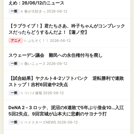
えめ：26/06/12のニュース
★
春が大好きっ 2026-06-12
一般
【ラブライブ！】君たちさあ、吟子ちゃんがコンプレック
スだったらどうするんだよ！【蓮ノ空】
☆
ぷちそく！！ 2026-06-12
アニメ
スウェーデン議会 難民への永住権付与を廃し
☆
痛いニュース 2026-06-12
一般
【試合結果】ヤクルト4-2ソフトバンク 逆転勝利で連敗
ストップ！吉村6回途中2失点
☆
ツバメ速報 2026-06-12
一般
DeNA 2－3 ロッテ、泥沼の6連敗で5年ぶり借金10…入江
5回2失点、9回宮城が山本大に悲劇のサヨナラ打
☆
ベイスターズNEWS 2026-06-12
一般