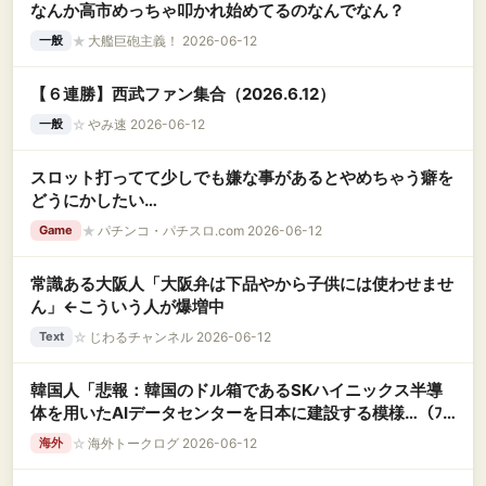
なんか高市めっちゃ叩かれ始めてるのなんでなん？
★
大艦巨砲主義！ 2026-06-12
一般
【６連勝】西武ファン集合（2026.6.12）
☆
やみ速 2026-06-12
一般
スロット打ってて少しでも嫌な事があるとやめちゃう癖を
どうにかしたい…
★
パチンコ・パチスロ.com 2026-06-12
Game
常識ある大阪人「大阪弁は下品やから子供には使わせませ
ん」←こういう人が爆増中
☆
じわるチャンネル 2026-06-12
Text
韓国人「悲報：韓国のドル箱であるSKハイニックス半導
体を用いたAIデータセンターを日本に建設する模様…（ﾌﾞ
ﾙﾌﾞﾙ」＝韓国の反応
☆
海外トークログ 2026-06-12
海外