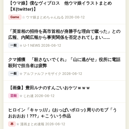
【ウマ娘】僕なヴィブロス 他ウマ娘イラストまとめ
【X(twitter)】
☆
ウマ娘まとめちゃんねる 2026-06-12
Game
「英首相の招待を高市首相が身勝手な理由で蹴った」との
広報、内閣広報から事実関係を否定されてしまい……
★
U-1 NEWS 2026-06-12
一般
クマ捕獲 「殺さないでくれ」「山に逃がせ」役所に電話
殺到で担当者は疲弊
★
アルファルファモザイク 2026-06-12
一般
【画像】豊田ルナのすんごいおケツｗｗｗ
★
じわ速 2026-06-12
芸能
ヒロイン「キャッ///」(おっぱいポロッ) 周りのモブ「う
おおおお！???」←こういう作品
★
漫画まとめ速報 2026-06-12
本