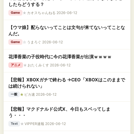
したらどうする？
★
カオスちゃんねる 2026-06-12
Game
【ウマ娘】配らないってことは文句が来てないってことな
んだ。
☆
うまろぐ 2026-06-12
Game
花澤香菜の子役時代に今の花澤香菜が出演ｗｗｗｗ
★
おたくみくす 2026-06-12
アニメ
【悲報】XBOXガチで終わる →CEO「XBOXはこのままで
は続けられない」
★
ピカ速 2026-06-12
一般
【悲報】マクドナルド公式X、今日もスベってしま
う・・・
★
VIPPER速報 2026-06-12
Text