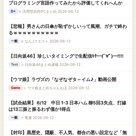
プログラミング言語作ってみたから評価してくれへんか
★
汎用型自作PCまとめ 2026-06-12
D+
【悲報】男さんの日傘が恥ずかしいって風潮、ガチで終わ
るｗｗｗｗｗｗｗｗｗｗ
★
なんJクエスト 2026-06-12
一般
【日向坂46】珍しいタイミングで生配信ｷﾀ━(ﾟ∀ﾟ)━!!!!
☆
日向坂46まとめ速報 2026-06-12
Text
【ウマ娘】ラヴズの「なぞなぞタ～イム♪」動画公開
☆
ウマ娘まとめちゃんねる 2026-06-12
Game
【試合結果】 6/12 中日 1-3 日本ハム 柳5回3失点、打線
は13三振と振るわず僅か1得点
☆
竜速 2026-06-12
一般
【封印】黒歴史、隠蔽、不人気、都合の悪い設定など「無