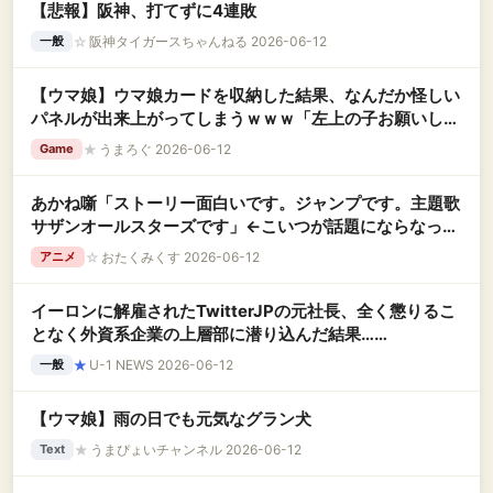
【悲報】阪神、打てずに4連敗
☆
阪神タイガースちゃんねる 2026-06-12
一般
【ウマ娘】ウマ娘カードを収納した結果、なんだか怪しい
パネルが出来上がってしまうｗｗｗ「左上の子お願いしま
す」
★
うまろぐ 2026-06-12
Game
あかね噺「ストーリー面白いです。ジャンプです。主題歌
サザンオールスターズです」←こいつが話題にならなった
理由
☆
おたくみくす 2026-06-12
アニメ
イーロンに解雇されたTwitterJPの元社長、全く懲りるこ
となく外資系企業の上層部に潜り込んだ結果……
★
U-1 NEWS 2026-06-12
一般
【ウマ娘】雨の日でも元気なグラン犬
★
うまぴょいチャンネル 2026-06-12
Text