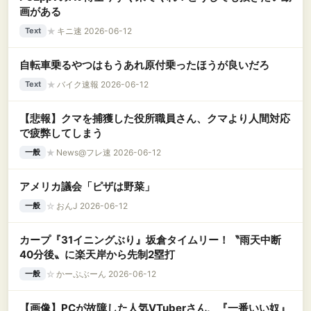
画がある
★
キニ速 2026-06-12
Text
自転車乗るやつはもうあれ原付乗ったほうが良いだろ
★
バイク速報 2026-06-12
Text
【悲報】クマを捕獲した役所職員さん、クマより人間対応
で疲弊してしまう
★
News@フレ速 2026-06-12
一般
アメリカ議会「ピザは野菜」
☆
おんJ 2026-06-12
一般
カープ『31イニングぶり』坂倉タイムリー！〝雨天中断
40分後〟に楽天岸から先制2塁打
☆
かーぷぶーん 2026-06-12
一般
【画像】PCが故障した人気VTuberさん、『一番いい奴』