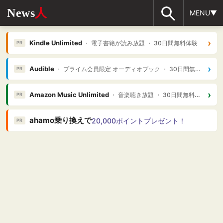
News
人
MENU▼
›
Kindle Unlimited
・ 電子書籍が読み放題 ・ 30日間無料体験
PR
›
Audible
・ プライム会員限定 オーディオブック ・ 30日間無料体験
PR
›
Amazon Music Unlimited
・ 音楽聴き放題 ・ 30日間無料体験
PR
ahamo乗り換えで
20,000ポイントプレゼント！
PR