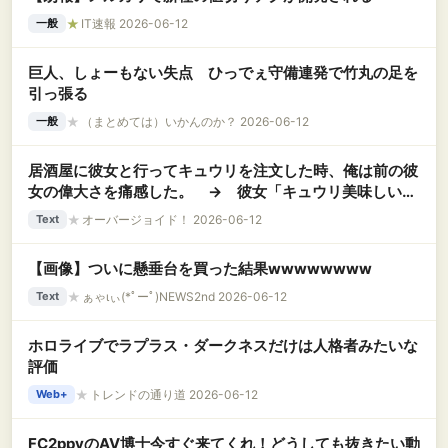
★
IT速報 2026-06-12
一般
巨人、しょーもない失点 ひっでぇ守備連発で竹丸の足を
引っ張る
★
（まとめては）いかんのか？ 2026-06-12
一般
居酒屋に彼女と行ってキュウリを注文した時、俺は前の彼
女の偉大さを痛感した。 → 彼女「キュウリ美味しい！
おかわりしようよ！」俺（可愛いだけじゃだめなんだ
★
オーバージョイド！ 2026-06-12
Text
な…….）
【画像】ついに懸垂台を買った結果wwwwwwww
★
ぁゃιぃ(*ﾟーﾟ)NEWS2nd 2026-06-12
Text
ホロライブでラプラス・ダークネスだけは人格者みたいな
評価
★
トレンドの通り道 2026-06-12
Web+
FC2ppvのAV博士今すぐ来てくれ！どうしても抜きたい動