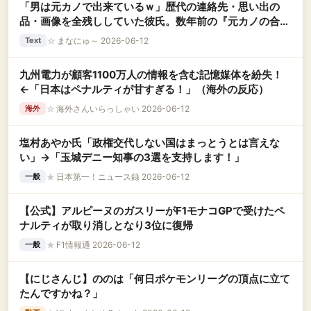
「男は元カノで出来ているｗ」歴代の連絡先・思い出の
品・画像を全残ししていた彼氏。数年前の『元カノの合
鍵』を大切に保管していたド変態男が、元カノのSNSを見
☆
まなにゅ～ 2026-06-12
Text
ていることが発覚して！？
九州電力が顧客1100万人の情報を含む記憶媒体を紛失！
←「日本はペナルティが甘すぎる！」（海外の反応）
☆
海外さんいらっしゃい 2026-06-12
海外
塩村あやか氏「政権交代しない国はまっとうとは言えな
い」→「玉城デニー知事の3選を支持します！」
★
日本第一！ニュース録 2026-06-12
一般
【公式】アルピーヌのガスリーがF1モナコGPで受けたペ
ナルティが取り消しとなり3位に復帰
★
F1情報通 2026-06-12
一般
【にじさんじ】ののは「何日ポケモンリーグの頂点に立て
たんですかね？」