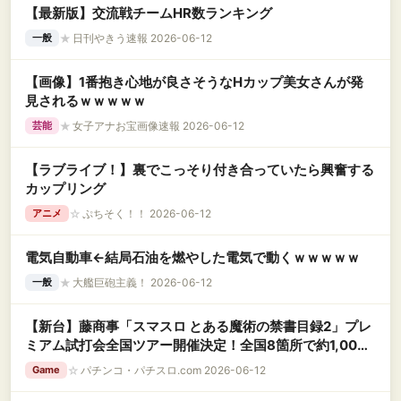
【最新版】交流戦チームHR数ランキング
★
日刊やきう速報 2026-06-12
一般
【画像】1番抱き心地が良さそうなHカップ美女さんが発
見されるｗｗｗｗｗ
★
女子アナお宝画像速報 2026-06-12
芸能
【ラブライブ！】裏でこっそり付き合っていたら興奮する
カップリング
☆
ぷちそく！！ 2026-06-12
アニメ
電気自動車←結局石油を燃やした電気で動くｗｗｗｗｗ
★
大艦巨砲主義！ 2026-06-12
一般
【新台】藤商事「スマスロ とある魔術の禁書目録2」プレ
ミアム試打会全国ツアー開催決定！全国8箇所で約1,000
名規模
☆
パチンコ・パチスロ.com 2026-06-12
Game