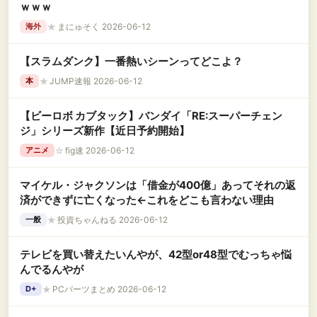
ｗｗｗ
★
まにゅそく 2026-06-12
海外
【スラムダンク】一番熱いシーンってどこよ？
★
JUMP速報 2026-06-12
本
【ビーロボ カブタック】バンダイ「RE:スーパーチェン
ジ」シリーズ新作【近日予約開始】
☆
fig速 2026-06-12
アニメ
マイケル・ジャクソンは「借金が400億」あってそれの返
済ができずに亡くなった←これをどこも言わない理由
★
投資ちゃんねる 2026-06-12
一般
テレビを買い替えたいんやが、42型or48型でむっちゃ悩
んでるんやが
★
PCパーツまとめ 2026-06-12
D+