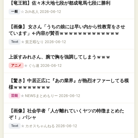
【竜王戦】佐々木大地七段が都成竜馬七段に勝利
☆
2ch名人 2026-06-12
一般
【画像】 女さん「うちの娘には早い内から性教育をさせ
ています」←内容が賛否ｗｗｗｗｗｗｗｗｗｗｗｗｗ
★
貧乏暇なり 2026-06-12
Text
上坂すみれさん、腕で胸を強調してしまうｗｗｗ
★
ぐら速 2026-06-12
アニメ
【驚き】中居正広に『あの業界』が熱烈オファーしてる模
様ｗｗｗｗｗｗｗｗ
★
NEWSまとめもりー 2026-06-12
芸能
【画像】社会学者「人が離れていくヤツの特徴まとめた
ぞ！」パシャ
★
カオスちゃんねる 2026-06-12
Text