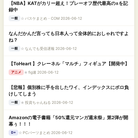
【NBA】KATがカリー超え！プレーオフ歴代最高の±を記
録中
☆
バスケまとめ・COM 2026-06-12
一般
なんだかんだ言っても日本人って全体的におしゃれですよ
ね？
☆
なんでも受信遅報 2026-06-12
一般
【ToHeart 】クレーネル「マルチ」フィギュア【開発中】
★
fig速 2026-06-12
アニメ
【悲報】個別株に手を出したワイ、インデックスにボロ負
けしてしまう
★
投資ちゃんねる 2026-06-12
一般
Amazonの電子書籍「50%還元マンガ週末祭」第2弾が開
幕ぅ！！！
☆
PCパーツまとめ 2026-06-12
D+