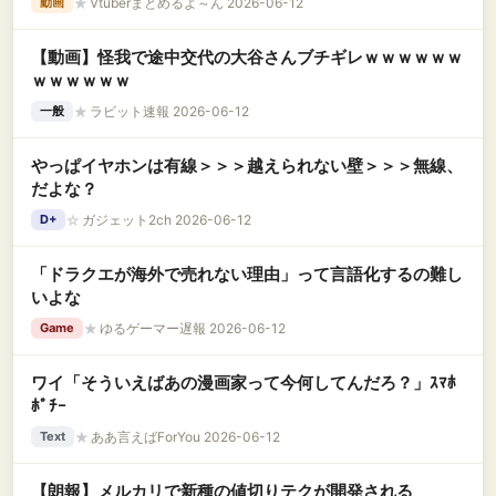
★
Vtuberまとめるよ～ん 2026-06-12
動画
【動画】怪我で途中交代の大谷さんブチギレｗｗｗｗｗｗ
ｗｗｗｗｗｗ
★
ラビット速報 2026-06-12
一般
やっぱイヤホンは有線＞＞＞越えられない壁＞＞＞無線、
だよな？
☆
ガジェット2ch 2026-06-12
D+
「ドラクエが海外で売れない理由」って言語化するの難し
いよな
★
ゆるゲーマー遅報 2026-06-12
Game
ワイ「そういえばあの漫画家って今何してんだろ？」ｽﾏﾎ
ﾎﾟﾁｰ
★
ああ言えばForYou 2026-06-12
Text
【朗報】メルカリで新種の値切りテクが開発される