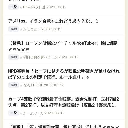
★
News@フレ速 2026-06-12
一般
アメリカ、イラン合意←これどう思う？Ｃ:。ミ
☆
かせまと！ 2026-06-12
Text
【緊急】ローソン所属のバーチャルYouTuber、遂に爆誕
ｗｗｗｗｗ
★
明日は何を食べようか 2026-06-12
Text
NPB審判員「セーフに見えるが映像の明確さが足りなけれ
ばそのままの判定で続行。ルール通り」→
★
なんJ PRIDE 2026-06-12
Text
カープ4連敗で交流戦最下位転落。坂倉先制打。玉村7回2
失点。泰2安打。辰見好守も逆転負け【広島2-1楽天/試合
結果】
☆
かーぷぶーん 2026-06-12
一般
【画像】「質」漫画Tier表、遂に完成してしまうｗｗｗｗ