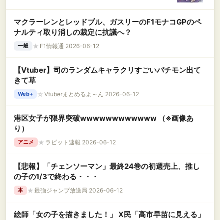
マクラーレンとレッドブル、ガスリーのF1モナコGPのペ
ナルティ取り消しの裁定に抗議へ？
★
F1情報通 2026-06-12
一般
【Vtuber】司のランダムキャラクリすごいパチモン出て
きて草
☆
Vtuberまとめるよ～ん 2026-06-12
Web+
港区女子が限界突破wwwwwwwwwwww （※画像あ
り）
★
ラビット速報 2026-06-12
アニメ
【悲報】「チェンソーマン」最終24巻の初週売上、推し
の子の1/3で終わる・・・
★
最強ジャンプ放送局 2026-06-12
本
絵師「女の子を描きました！」 X民「高市早苗に見える」