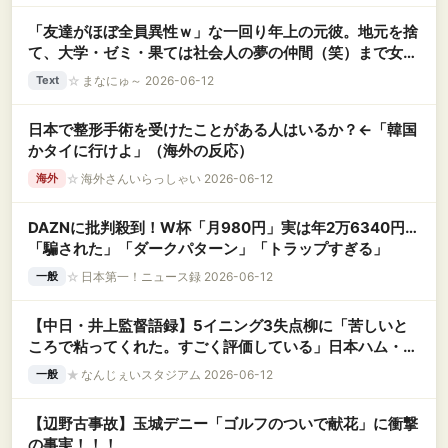
「友達がほぼ全員異性ｗ」な一回り年上の元彼。地元を捨
て、大学・ゼミ・果ては社会人の夢の仲間（笑）まで女だ
らけな環境に、私の『生理的嫌悪感』が限界突破
☆
まなにゅ～ 2026-06-12
Text
日本で整形手術を受けたことがある人はいるか？←「韓国
かタイに行けよ」（海外の反応）
☆
海外さんいらっしゃい 2026-06-12
海外
DAZNに批判殺到！W杯「月980円」実は年2万6340円…
「騙された」「ダークパターン」「トラップすぎる」
☆
日本第一！ニュース録 2026-06-12
一般
【中日・井上監督語録】5イニング3失点柳に「苦しいと
ころで粘ってくれた。すごく評価している」日本ハム・細
野の投球に感嘆
★
なんじぇいスタジアム 2026-06-12
一般
【辺野古事故】玉城デニー「ゴルフのついで献花」に衝撃
の事実！！！