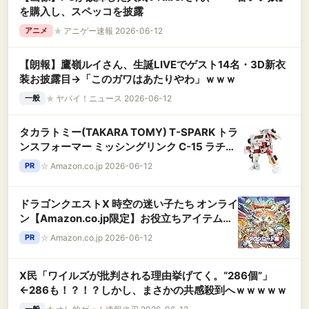
を購入し、スペッコを披露
★
アニゲー速報 2026-06-12
アニメ
【朗報】鷹嶺ルイさん、生誕LIVEでゲスト14名・3D新衣
装お披露目→「このガワはあたりやわ」ｗｗｗ
★
ヤバイ！ニュース 2026-06-12
一般
タカラトミー(TAKARA TOMY) T-SPARK トラ
ンスフォーマー ミッシングリンク C-15 ラチェ
ット 可動フィギュア
☆
Amazon.co.jp 2026-06-12
PR
ドラゴンクエストX 時空の迷い子たち オンライ
ン【Amazon.co.jp限定】お役立ちアイテムセ
ット 【予約特典】あたま装備 2種 配信 |ダウン
☆
Amazon.co.jp 2026-06-12
PR
ロード版
X民「ワイルズが批判される理由挙げてく。“286個”」
←286も！？！？しかし、まさかの共感殺到へｗｗｗｗｗ