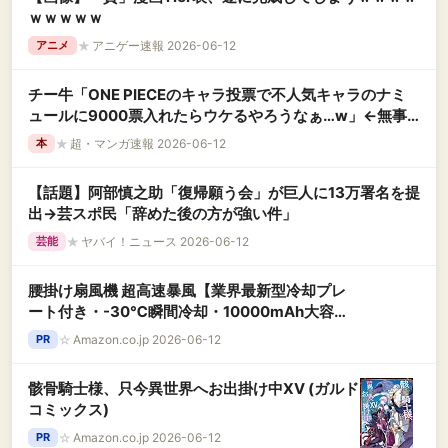
ｗｗｗｗｗ
★
アニゲー速報 2026-06-12
アニメ
チー牛「ONE PIECEのキャラ投票で不人気キャラのナミ
ュールに9000票入れたらウケるやろうなぁ…w」←無事
叩かれ大炎上wwwwwwww
★
超・マンガ速報 2026-06-12
本
【話題】阿部慎之助「復帰願う会」が巨人に13万署名を提
出→芸スポ民「辞めた後の方が強い件」
★
ヤバイ！ニュース 2026-06-12
芸能
腰掛け扇風機 超高速暴風【業界最新型冷却プレ
ート付き・-30℃瞬間冷却・10000mAh大容
量】ベルトファン 1台多役 傘取り付け/首掛け/手
☆
Amazon.co.jp 2026-06-12
PR
持ち/卓上/腰掛け 携帯扇風機 199段階風力調節
腰掛けファン 最長72時間持続 LED表示 腰掛けエ
骸骨騎士様、只今異世界へお出掛け中ⅩⅤ (ガルド
アコン 軽量 小型 持ち運び 静音 扇風機 熱中症対
コミックス)
策 暑さ対策 通勤 通学 スポーツ観戦 農作業 花火
大会 山登り 旅行用 ストラップ付きBlack
☆
Amazon.co.jp 2026-06-12
PR