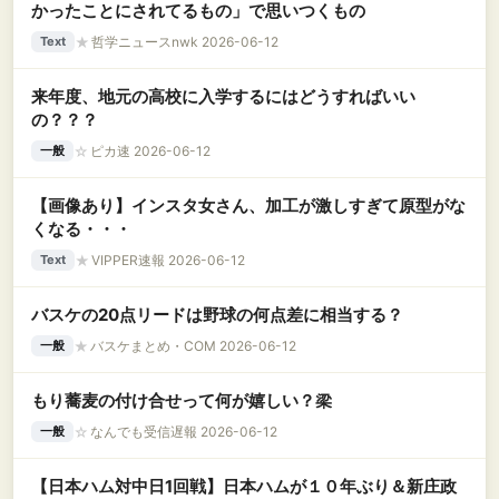
かったことにされてるもの」で思いつくもの
★
哲学ニュースnwk 2026-06-12
Text
来年度、地元の高校に入学するにはどうすればいい
の？？？
☆
ピカ速 2026-06-12
一般
【画像あり】インスタ女さん、加工が激しすぎて原型がな
くなる・・・
★
VIPPER速報 2026-06-12
Text
バスケの20点リードは野球の何点差に相当する？
★
バスケまとめ・COM 2026-06-12
一般
もり蕎麦の付け合せって何が嬉しい？梁
☆
なんでも受信遅報 2026-06-12
一般
【日本ハム対中日1回戦】日本ハムが１０年ぶり＆新庄政