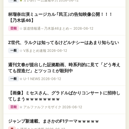
★
オレ的ゲーム速報＠刃 2026-06-12
一般
林瑠奈出演ミュージカル ｢民王｣の告知映像公開！！！
【乃木坂46】
☆
坂道情報通～乃木坂46まとめ～ 2026-06-12
芸能
Z世代、ラルクは知ってるけどルナシーはあまり知らない
☆
V系まとめ速報 2026-06-12
一般
週刊文春が提出した証拠動画、時系列的に見て「どう考え
ても捏造だ」とツッコミが殺到中
★
U-1 NEWS 2026-06-12
一般
【画像】ミセスさん、グラドルばかりコンサートに招待し
てしまうｗｗｗｗｗｗｗｗ
★
アルファルファモザイク 2026-06-12
芸能
ジャンプ新連載、まさかのF1テーマｗｗｗｗｗ