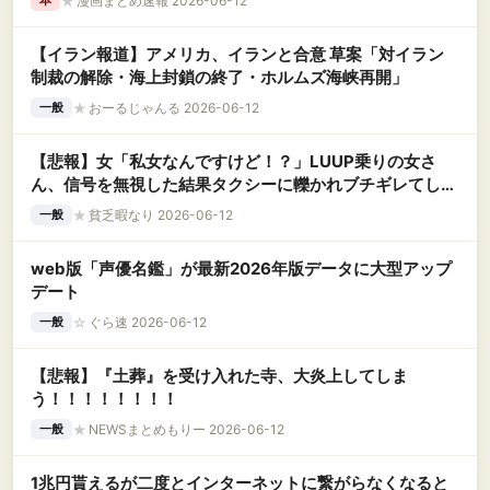
★
漫画まとめ速報 2026-06-12
本
【イラン報道】アメリカ、イランと合意 草案「対イラン
制裁の解除・海上封鎖の終了・ホルムズ海峡再開」
★
おーるじゃんる 2026-06-12
一般
【悲報】女「私女なんですけど！？」LUUP乗りの女さ
ん、信号を無視した結果タクシーに轢かれブチギレてしま
う様子を激写されてしまう←コレｗｗｗｗｗｗｗｗｗｗ
★
貧乏暇なり 2026-06-12
一般
web版「声優名鑑」が最新2026年版データに大型アップ
デート
☆
ぐら速 2026-06-12
一般
【悲報】『土葬』を受け入れた寺、大炎上してしま
う！！！！！！！！
★
NEWSまとめもりー 2026-06-12
一般
1兆円貰えるが二度とインターネットに繋がらなくなると