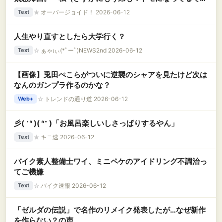
ょ…）弟「姉ちゃん！」私「！？」 → 弟の結婚相手
★
オーバージョイド！ 2026-06-12
Text
は、なんと……..
人生やり直すとしたら大学行く？
☆
ぁゃιぃ(*ﾟーﾟ)NEWS2nd 2026-06-12
Text
【画像】兎田ぺこらがついに逆襲のシャアを見たけど次は
なんのガンプラ作るのかな？
☆
トレンドの通り道 2026-06-12
Web+
彡( ˶ᐢ )( ᐢ˶ )「お風呂楽しいしさっぱりするやん」
★
キニ速 2026-06-12
Text
バイク素人整備士ワイ、ミニペケのアイドリング不調治っ
てご機嫌
☆
バイク速報 2026-06-12
Text
「ゼルダの伝説」で名作のリメイク発表したが…なぜ新作
を作らない？の声