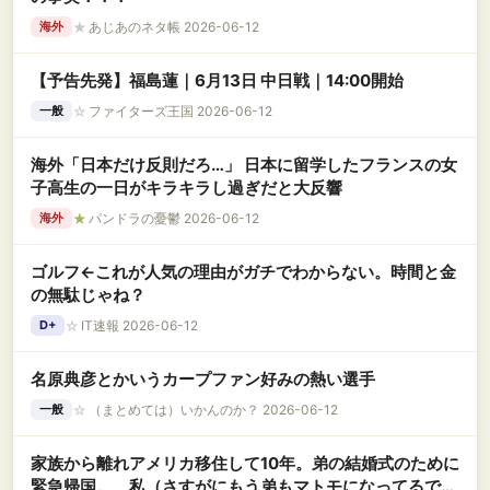
★
あじあのネタ帳 2026-06-12
海外
【予告先発】福島蓮｜6月13日 中日戦｜14:00開始
☆
ファイターズ王国 2026-06-12
一般
海外「日本だけ反則だろ…」 日本に留学したフランスの女
子高生の一日がキラキラし過ぎだと大反響
★
パンドラの憂鬱 2026-06-12
海外
ゴルフ←これが人気の理由がガチでわからない。時間と金
の無駄じゃね？
☆
IT速報 2026-06-12
D+
名原典彦とかいうカープファン好みの熱い選手
☆
（まとめては）いかんのか？ 2026-06-12
一般
家族から離れアメリカ移住して10年。弟の結婚式のために
緊急帰国。 私（さすがにもう弟もマトモになってるでし