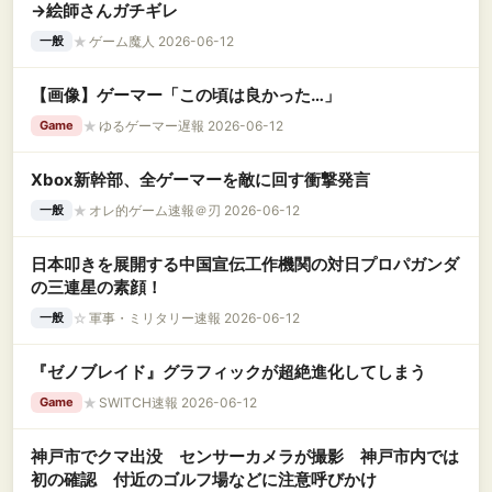
→絵師さんガチギレ
★
ゲーム魔人 2026-06-12
一般
【画像】ゲーマー「この頃は良かった…」
★
ゆるゲーマー遅報 2026-06-12
Game
Xbox新幹部、全ゲーマーを敵に回す衝撃発言
★
オレ的ゲーム速報＠刃 2026-06-12
一般
日本叩きを展開する中国宣伝工作機関の対日プロパガンダ
の三連星の素顔！
☆
軍事・ミリタリー速報 2026-06-12
一般
『ゼノブレイド』グラフィックが超絶進化してしまう
★
SWITCH速報 2026-06-12
Game
神戸市でクマ出没 センサーカメラが撮影 神戸市内では
初の確認 付近のゴルフ場などに注意呼びかけ