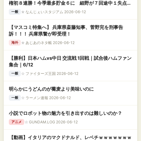
権初８連勝！今季最多貯金６に 細野が７回途中１失点で
２勝目、圧巻１１Ｋ
★
なんじぇいスタジアム 2026-06-12
一般
【マスコミ特集へ】 兵庫県斎藤知事、菅野完を刑事告
訴！！！ 兵庫県警が即受理！
★
あじあのネタ帳 2026-06-12
海外
【勝利】日本ハムvs中日 交流戦 1回戦｜試合後ハムファン
集合｜6/12
☆
ファイターズ王国 2026-06-12
一般
明らかにうどんのが蕎麦より美味いのに
☆
ラーメン速報 2026-06-12
一般
小説でロボット物の魅力を引き出すのは難しいのか？
☆
GUNDAM.LOG 2026-06-12
アニメ
【動画】イタリアのマクドナルド、レベチｗｗｗｗｗｗｗ