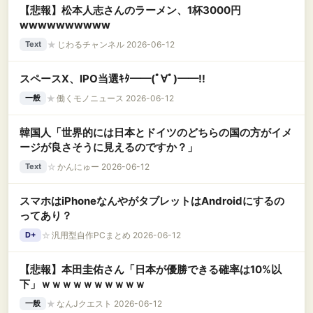
【悲報】松本人志さんのラーメン、1杯3000円
wwwwwwwwww
★
じわるチャンネル 2026-06-12
Text
スペースX、IPO当選ｷﾀ━━(ﾟ∀ﾟ)━━!!
★
働くモノニュース 2026-06-12
一般
韓国人「世界的には日本とドイツのどちらの国の方がイメ
ージが良さそうに見えるのですか？」
☆
かんにゅー 2026-06-12
Text
スマホはiPhoneなんやがタブレットはAndroidにするの
ってあり？
☆
汎用型自作PCまとめ 2026-06-12
D+
【悲報】本田圭佑さん「日本が優勝できる確率は10%以
下」ｗｗｗｗｗｗｗｗｗｗ
★
なんJクエスト 2026-06-12
一般