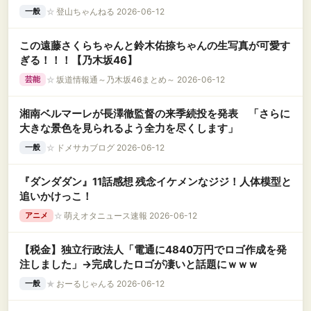
☆
登山ちゃんねる 2026-06-12
一般
この遠藤さくらちゃんと鈴木佑捺ちゃんの生写真が可愛す
ぎる！！！【乃木坂46】
☆
坂道情報通～乃木坂46まとめ～ 2026-06-12
芸能
湘南ベルマーレが長澤徹監督の来季続投を発表 「さらに
大きな景色を見られるよう全力を尽くします」
☆
ドメサカブログ 2026-06-12
一般
『ダンダダン』11話感想 残念イケメンなジジ！人体模型と
追いかけっこ！
☆
萌えオタニュース速報 2026-06-12
アニメ
【税金】独立行政法人「電通に4840万円でロゴ作成を発
注しました」→完成したロゴが凄いと話題にｗｗｗ
★
おーるじゃんる 2026-06-12
一般