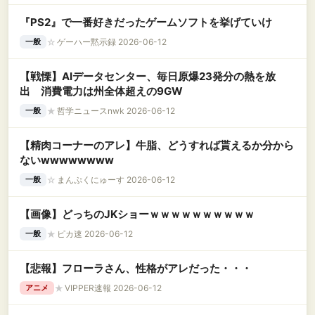
『PS2』で一番好きだったゲームソフトを挙げていけ
☆
ゲーハー黙示録 2026-06-12
一般
【戦慄】AIデータセンター、毎日原爆23発分の熱を放
出 消費電力は州全体超えの9GW
★
哲学ニュースnwk 2026-06-12
一般
【精肉コーナーのアレ】牛脂、どうすれば貰えるか分から
ないwwwwwwww
☆
まんぷくにゅーす 2026-06-12
一般
【画像】どっちのJKショーｗｗｗｗｗｗｗｗｗｗ
★
ピカ速 2026-06-12
一般
【悲報】フローラさん、性格がアレだった・・・
★
VIPPER速報 2026-06-12
アニメ