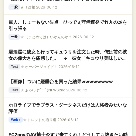
★
IT速報 2026-06-12
一般
巨人、しょーもない失点 ひっでぇ守備連発で竹丸の足を
引っ張る
★
（まとめては）いかんのか？ 2026-06-12
一般
居酒屋に彼女と行ってキュウリを注文した時、俺は前の彼
女の偉大さを痛感した。 → 彼女「キュウリ美味しい！
おかわりしようよ！」俺（可愛いだけじゃだめなんだ
★
オーバージョイド！ 2026-06-12
Text
な…….）
【画像】ついに懸垂台を買った結果wwwwwwww
★
ぁゃιぃ(*ﾟーﾟ)NEWS2nd 2026-06-12
Text
ホロライブでラプラス・ダークネスだけは人格者みたいな
評価
★
トレンドの通り道 2026-06-12
Web+
FC2ppvのAV博士今すぐ来てくれ！どうしても抜きたい動