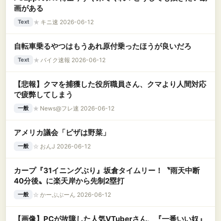
画がある
★
キニ速 2026-06-12
Text
自転車乗るやつはもうあれ原付乗ったほうが良いだろ
★
バイク速報 2026-06-12
Text
【悲報】クマを捕獲した役所職員さん、クマより人間対応
で疲弊してしまう
★
News@フレ速 2026-06-12
一般
アメリカ議会「ピザは野菜」
☆
おんJ 2026-06-12
一般
カープ『31イニングぶり』坂倉タイムリー！〝雨天中断
40分後〟に楽天岸から先制2塁打
☆
かーぷぶーん 2026-06-12
一般
【画像】PCが故障した人気VTuberさん、『一番いい奴』