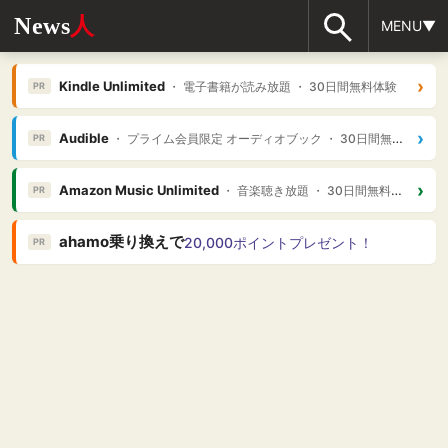
News
人
MENU▼
›
Kindle Unlimited
・ 電子書籍が読み放題 ・ 30日間無料体験
PR
›
Audible
・ プライム会員限定 オーディオブック ・ 30日間無料体験
PR
›
Amazon Music Unlimited
・ 音楽聴き放題 ・ 30日間無料体験
PR
ahamo乗り換えで
20,000ポイントプレゼント！
PR