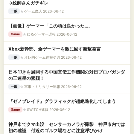
→絵師さんガチギレ
★
ゲーム魔人 2026-06-12
一般
【画像】ゲーマー「この頃は良かった…」
★
ゆるゲーマー遅報 2026-06-12
Game
Xbox新幹部、全ゲーマーを敵に回す衝撃発言
★
オレ的ゲーム速報＠刃 2026-06-12
一般
日本叩きを展開する中国宣伝工作機関の対日プロパガンダ
の三連星の素顔！
☆
軍事・ミリタリー速報 2026-06-12
一般
『ゼノブレイド』グラフィックが超絶進化してしまう
★
SWITCH速報 2026-06-12
Game
神戸市でクマ出没 センサーカメラが撮影 神戸市内では
初の確認 付近のゴルフ場などに注意呼びかけ