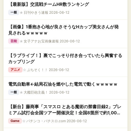
【最新版】交流戦チームHR数ランキング
★
日刊やきう速報 2026-06-12
一般
【画像】1番抱き心地が良さそうなHカップ美女さんが発
見されるｗｗｗｗｗ
★
女子アナお宝画像速報 2026-06-12
芸能
【ラブライブ！】裏でこっそり付き合っていたら興奮する
カップリング
☆
ぷちそく！！ 2026-06-12
アニメ
電気自動車←結局石油を燃やした電気で動くｗｗｗｗｗ
★
大艦巨砲主義！ 2026-06-12
一般
【新台】藤商事「スマスロ とある魔術の禁書目録2」プレ
ミアム試打会全国ツアー開催決定！全国8箇所で約1,000
名規模
☆
パチンコ・パチスロ.com 2026-06-12
Game