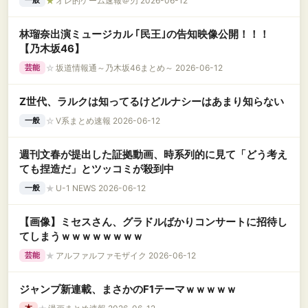
★
オレ的ゲーム速報＠刃 2026-06-12
一般
林瑠奈出演ミュージカル ｢民王｣の告知映像公開！！！
【乃木坂46】
☆
坂道情報通～乃木坂46まとめ～ 2026-06-12
芸能
Z世代、ラルクは知ってるけどルナシーはあまり知らない
☆
V系まとめ速報 2026-06-12
一般
週刊文春が提出した証拠動画、時系列的に見て「どう考え
ても捏造だ」とツッコミが殺到中
★
U-1 NEWS 2026-06-12
一般
【画像】ミセスさん、グラドルばかりコンサートに招待し
てしまうｗｗｗｗｗｗｗｗ
★
アルファルファモザイク 2026-06-12
芸能
ジャンプ新連載、まさかのF1テーマｗｗｗｗｗ