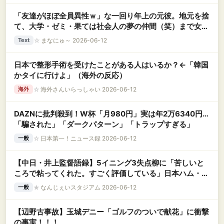
「友達がほぼ全員異性ｗ」な一回り年上の元彼。地元を捨
て、大学・ゼミ・果ては社会人の夢の仲間（笑）まで女だ
らけな環境に、私の『生理的嫌悪感』が限界突破
☆
まなにゅ～ 2026-06-12
Text
日本で整形手術を受けたことがある人はいるか？←「韓国
かタイに行けよ」（海外の反応）
☆
海外さんいらっしゃい 2026-06-12
海外
DAZNに批判殺到！W杯「月980円」実は年2万6340円…
「騙された」「ダークパターン」「トラップすぎる」
☆
日本第一！ニュース録 2026-06-12
一般
【中日・井上監督語録】5イニング3失点柳に「苦しいと
ころで粘ってくれた。すごく評価している」日本ハム・細
野の投球に感嘆
★
なんじぇいスタジアム 2026-06-12
一般
【辺野古事故】玉城デニー「ゴルフのついで献花」に衝撃
の事実！！！