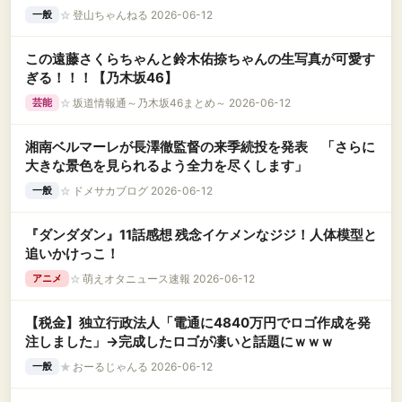
☆
登山ちゃんねる 2026-06-12
一般
この遠藤さくらちゃんと鈴木佑捺ちゃんの生写真が可愛す
ぎる！！！【乃木坂46】
☆
坂道情報通～乃木坂46まとめ～ 2026-06-12
芸能
湘南ベルマーレが長澤徹監督の来季続投を発表 「さらに
大きな景色を見られるよう全力を尽くします」
☆
ドメサカブログ 2026-06-12
一般
『ダンダダン』11話感想 残念イケメンなジジ！人体模型と
追いかけっこ！
☆
萌えオタニュース速報 2026-06-12
アニメ
【税金】独立行政法人「電通に4840万円でロゴ作成を発
注しました」→完成したロゴが凄いと話題にｗｗｗ
★
おーるじゃんる 2026-06-12
一般