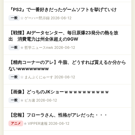
『PS2』で一番好きだったゲームソフトを挙げていけ
☆
ゲーハー黙示録 2026-06-12
一般
【戦慄】AIデータセンター、毎日原爆23発分の熱を放
出 消費電力は州全体超えの9GW
★
哲学ニュースnwk 2026-06-12
一般
【精肉コーナーのアレ】牛脂、どうすれば貰えるか分から
ないwwwwwwww
☆
まんぷくにゅーす 2026-06-12
一般
【画像】どっちのJKショーｗｗｗｗｗｗｗｗｗｗ
★
ピカ速 2026-06-12
一般
【悲報】フローラさん、性格がアレだった・・・
★
VIPPER速報 2026-06-12
アニメ