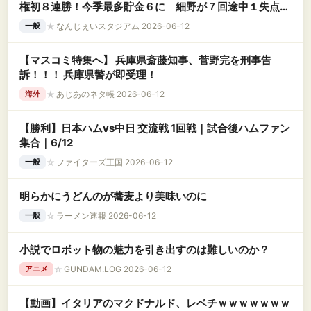
権初８連勝！今季最多貯金６に 細野が７回途中１失点で
２勝目、圧巻１１Ｋ
★
なんじぇいスタジアム 2026-06-12
一般
【マスコミ特集へ】 兵庫県斎藤知事、菅野完を刑事告
訴！！！ 兵庫県警が即受理！
★
あじあのネタ帳 2026-06-12
海外
【勝利】日本ハムvs中日 交流戦 1回戦｜試合後ハムファン
集合｜6/12
☆
ファイターズ王国 2026-06-12
一般
明らかにうどんのが蕎麦より美味いのに
☆
ラーメン速報 2026-06-12
一般
小説でロボット物の魅力を引き出すのは難しいのか？
☆
GUNDAM.LOG 2026-06-12
アニメ
【動画】イタリアのマクドナルド、レベチｗｗｗｗｗｗｗ