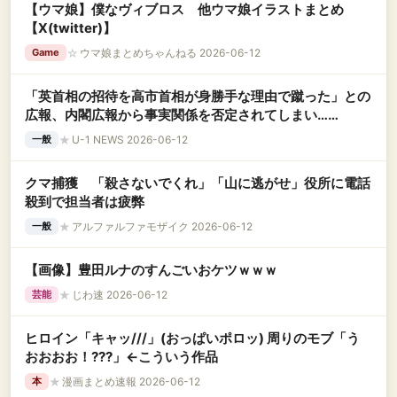
【ウマ娘】僕なヴィブロス 他ウマ娘イラストまとめ
【X(twitter)】
☆
ウマ娘まとめちゃんねる 2026-06-12
Game
「英首相の招待を高市首相が身勝手な理由で蹴った」との
広報、内閣広報から事実関係を否定されてしまい……
★
U-1 NEWS 2026-06-12
一般
クマ捕獲 「殺さないでくれ」「山に逃がせ」役所に電話
殺到で担当者は疲弊
★
アルファルファモザイク 2026-06-12
一般
【画像】豊田ルナのすんごいおケツｗｗｗ
★
じわ速 2026-06-12
芸能
ヒロイン「キャッ///」(おっぱいポロッ) 周りのモブ「う
おおおお！???」←こういう作品
★
漫画まとめ速報 2026-06-12
本