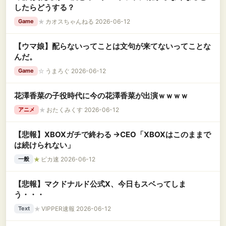
したらどうする？
★
カオスちゃんねる 2026-06-12
Game
【ウマ娘】配らないってことは文句が来てないってことな
んだ。
☆
うまろぐ 2026-06-12
Game
花澤香菜の子役時代に今の花澤香菜が出演ｗｗｗｗ
★
おたくみくす 2026-06-12
アニメ
【悲報】XBOXガチで終わる →CEO「XBOXはこのままで
は続けられない」
★
ピカ速 2026-06-12
一般
【悲報】マクドナルド公式X、今日もスベってしま
う・・・
★
VIPPER速報 2026-06-12
Text