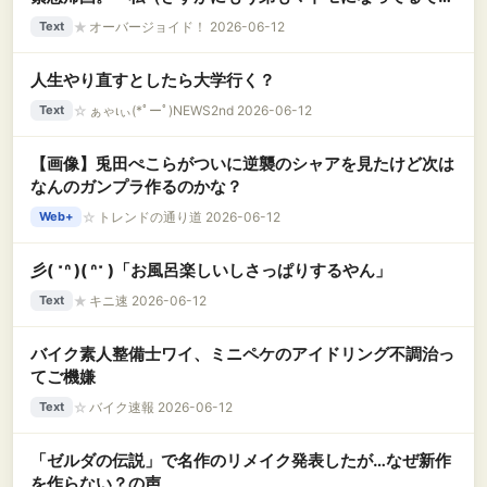
ょ…）弟「姉ちゃん！」私「！？」 → 弟の結婚相手
★
オーバージョイド！ 2026-06-12
Text
は、なんと……..
人生やり直すとしたら大学行く？
☆
ぁゃιぃ(*ﾟーﾟ)NEWS2nd 2026-06-12
Text
【画像】兎田ぺこらがついに逆襲のシャアを見たけど次は
なんのガンプラ作るのかな？
☆
トレンドの通り道 2026-06-12
Web+
彡( ˶ᐢ )( ᐢ˶ )「お風呂楽しいしさっぱりするやん」
★
キニ速 2026-06-12
Text
バイク素人整備士ワイ、ミニペケのアイドリング不調治っ
てご機嫌
☆
バイク速報 2026-06-12
Text
「ゼルダの伝説」で名作のリメイク発表したが…なぜ新作
を作らない？の声