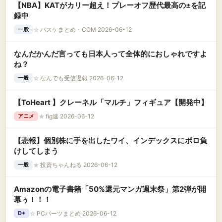
【NBA】KATがカリー超え！プレーオフ歴代最高の±を記
録中
☆
バスケまとめ・COM 2026-06-12
一般
なんだかんだ言っても日本人って全体的におしゃれですよ
ね？
☆
なんでも受信遅報 2026-06-12
一般
【ToHeart 】クレーネル「マルチ」フィギュア【開発中】
★
fig速 2026-06-12
アニメ
【悲報】個別株に手を出したワイ、インデックスにボロ負
けしてしまう
★
投資ちゃんねる 2026-06-12
一般
Amazonの電子書籍「50%還元マンガ週末祭」第2弾が開
幕ぅ！！！
☆
PCパーツまとめ 2026-06-12
D+