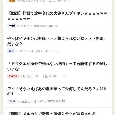
★
Vtuberまとめるよ～ん 2026-06-12
動画
【動画】怪我で途中交代の大谷さんブチギレｗｗｗｗｗｗ
ｗｗｗｗｗｗ
★
ラビット速報 2026-06-12
一般
やっぱイヤホンは有線＞＞＞越えられない壁＞＞＞無線、
だよな？
☆
ガジェット2ch 2026-06-12
D+
「ドラクエが海外で売れない理由」って言語化するの難し
いよな
★
ゆるゲーマー遅報 2026-06-12
Game
ワイ「そういえばあの漫画家って今何してんだろ？」ｽﾏﾎ
ﾎﾟﾁｰ
★
ああ言えばForYou 2026-06-12
Text
【朗報】メルカリで新種の値切りテクが開発される