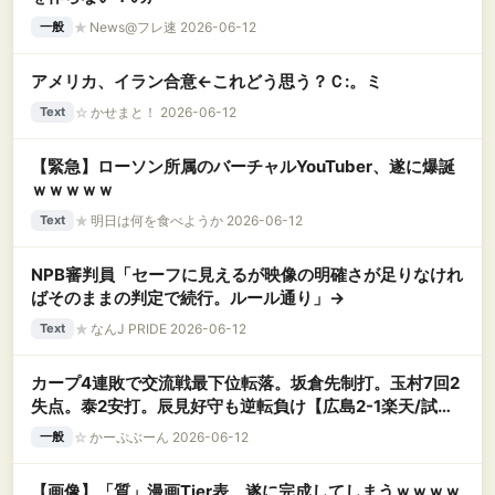
★
News@フレ速 2026-06-12
一般
アメリカ、イラン合意←これどう思う？Ｃ:。ミ
☆
かせまと！ 2026-06-12
Text
【緊急】ローソン所属のバーチャルYouTuber、遂に爆誕
ｗｗｗｗｗ
★
明日は何を食べようか 2026-06-12
Text
NPB審判員「セーフに見えるが映像の明確さが足りなけれ
ばそのままの判定で続行。ルール通り」→
★
なんJ PRIDE 2026-06-12
Text
カープ4連敗で交流戦最下位転落。坂倉先制打。玉村7回2
失点。泰2安打。辰見好守も逆転負け【広島2-1楽天/試合
結果】
☆
かーぷぶーん 2026-06-12
一般
【画像】「質」漫画Tier表、遂に完成してしまうｗｗｗｗ