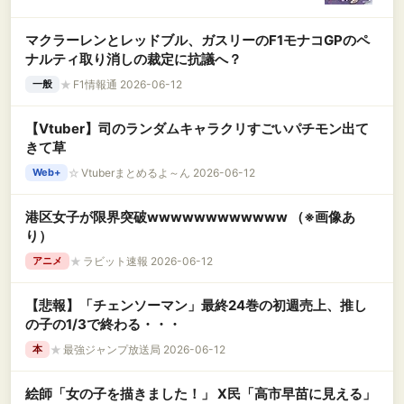
マクラーレンとレッドブル、ガスリーのF1モナコGPのペ
ナルティ取り消しの裁定に抗議へ？
★
F1情報通 2026-06-12
一般
【Vtuber】司のランダムキャラクリすごいパチモン出て
きて草
☆
Vtuberまとめるよ～ん 2026-06-12
Web+
港区女子が限界突破wwwwwwwwwwww （※画像あ
り）
★
ラビット速報 2026-06-12
アニメ
【悲報】「チェンソーマン」最終24巻の初週売上、推し
の子の1/3で終わる・・・
★
最強ジャンプ放送局 2026-06-12
本
絵師「女の子を描きました！」 X民「高市早苗に見える」