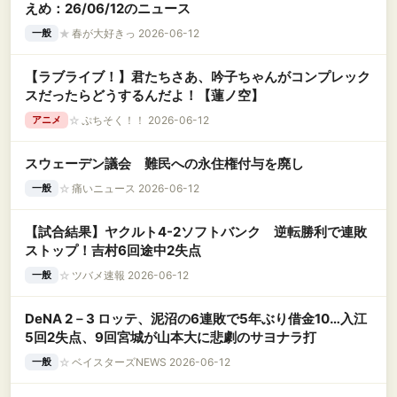
えめ：26/06/12のニュース
★
春が大好きっ 2026-06-12
一般
【ラブライブ！】君たちさあ、吟子ちゃんがコンプレック
スだったらどうするんだよ！【蓮ノ空】
☆
ぷちそく！！ 2026-06-12
アニメ
スウェーデン議会 難民への永住権付与を廃し
☆
痛いニュース 2026-06-12
一般
【試合結果】ヤクルト4-2ソフトバンク 逆転勝利で連敗
ストップ！吉村6回途中2失点
☆
ツバメ速報 2026-06-12
一般
DeNA 2－3 ロッテ、泥沼の6連敗で5年ぶり借金10…入江
5回2失点、9回宮城が山本大に悲劇のサヨナラ打
☆
ベイスターズNEWS 2026-06-12
一般