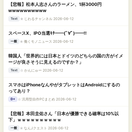
【悲報】松本人志さんのラーメン、1杯3000円
wwwwwwwwww
★
じわるチャンネル 2026-06-12
Text
スペースX、IPO当選ｷﾀ━━(ﾟ∀ﾟ)━━!!
★
働くモノニュース 2026-06-12
一般
韓国人「世界的には日本とドイツのどちらの国の方がイメ
ージが良さそうに見えるのですか？」
☆
かんにゅー 2026-06-12
Text
スマホはiPhoneなんやがタブレットはAndroidにするの
ってあり？
☆
汎用型自作PCまとめ 2026-06-12
D+
【悲報】本田圭佑さん「日本が優勝できる確率は10%以
下」ｗｗｗｗｗｗｗｗｗｗ
★
なんJクエスト 2026-06-12
一般