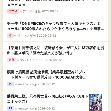
ｗｗｗｗｗ
★
アニゲー速報 2026-06-12
アニメ
チー牛「ONE PIECEのキャラ投票で不人気キャラのナミ
ュールに9000票入れたらウケるやろうなぁ…w」←無事
叩かれ大炎上wwwwwwww
★
超・マンガ速報 2026-06-12
本
【話題】阿部慎之助「復帰願う会」が巨人に13万署名を提
出→芸スポ民「辞めた後の方が強い件」
★
ヤバイ！ニュース 2026-06-12
芸能
腰掛け扇風機 超高速暴風【業界最新型冷却プレ
ート付き・-30℃瞬間冷却・10000mAh大容
量】ベルトファン 1台多役 傘取り付け/首掛け/手
☆
Amazon.co.jp 2026-06-12
PR
持ち/卓上/腰掛け 携帯扇風機 199段階風力調節
腰掛けファン 最長72時間持続 LED表示 腰掛けエ
骸骨騎士様、只今異世界へお出掛け中ⅩⅤ (ガルド
アコン 軽量 小型 持ち運び 静音 扇風機 熱中症対
コミックス)
策 暑さ対策 通勤 通学 スポーツ観戦 農作業 花火
大会 山登り 旅行用 ストラップ付きBlack
☆
Amazon.co.jp 2026-06-12
PR