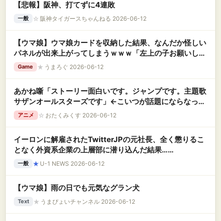
【悲報】阪神、打てずに4連敗
☆
阪神タイガースちゃんねる 2026-06-12
一般
【ウマ娘】ウマ娘カードを収納した結果、なんだか怪しい
パネルが出来上がってしまうｗｗｗ「左上の子お願いしま
す」
★
うまろぐ 2026-06-12
Game
あかね噺「ストーリー面白いです。ジャンプです。主題歌
サザンオールスターズです」←こいつが話題にならなった
理由
☆
おたくみくす 2026-06-12
アニメ
イーロンに解雇されたTwitterJPの元社長、全く懲りるこ
となく外資系企業の上層部に潜り込んだ結果……
★
U-1 NEWS 2026-06-12
一般
【ウマ娘】雨の日でも元気なグラン犬
★
うまぴょいチャンネル 2026-06-12
Text