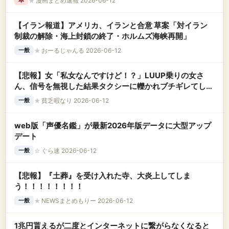
★
漫画まとめ速報 2026-06-12
本
【イラン報道】アメリカ、イランと合意 草案「対イラン
制裁の解除・海上封鎖の終了・ホルムズ海峡再開」
★
おーるじゃんる 2026-06-12
一般
【悲報】女「私女なんですけど！？」LUUP乗りの女さ
ん、信号を無視した結果タクシーに轢かれブチギレてしま
う様子を激写されてしまう←コレｗｗｗｗｗｗｗｗｗｗ
★
貧乏暇なり 2026-06-12
一般
web版「声優名鑑」が最新2026年版データに大型アップ
デート
☆
ぐら速 2026-06-12
一般
【悲報】『土葬』を受け入れた寺、大炎上してしま
う！！！！！！！！
★
NEWSまとめもりー 2026-06-12
一般
1兆円貰えるが二度とインターネットに繋がらなくなると