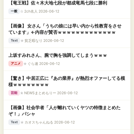
【竜王戦】佐々木大地七段が都成竜馬七段に勝利
☆
2ch名人 2026-06-12
一般
【画像】 女さん「うちの娘には早い内から性教育をさせ
ています」←内容が賛否ｗｗｗｗｗｗｗｗｗｗｗｗｗ
★
貧乏暇なり 2026-06-12
Text
上坂すみれさん、腕で胸を強調してしまうｗｗｗ
★
ぐら速 2026-06-12
アニメ
【驚き】中居正広に『あの業界』が熱烈オファーしてる模
様ｗｗｗｗｗｗｗｗ
★
NEWSまとめもりー 2026-06-12
芸能
【画像】社会学者「人が離れていくヤツの特徴まとめた
ぞ！」パシャ
★
カオスちゃんねる 2026-06-12
Text