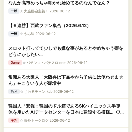
なんか高市めっちゃ叩かれ始めてるのなんでなん？
★
大艦巨砲主義！ 2026-06-12
一般
【６連勝】西武ファン集合（2026.6.12）
☆
やみ速 2026-06-12
一般
スロット打ってて少しでも嫌な事があるとやめちゃう癖を
どうにかしたい…
★
パチンコ・パチスロ.com 2026-06-12
Game
常識ある大阪人「大阪弁は下品やから子供には使わせませ
ん」←こういう人が爆増中
☆
じわるチャンネル 2026-06-12
Text
韓国人「悲報：韓国のドル箱であるSKハイニックス半導
体を用いたAIデータセンターを日本に建設する模様…（ﾌﾞ
ﾙﾌﾞﾙ」＝韓国の反応
☆
海外トークログ 2026-06-12
海外