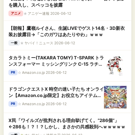
を購入し、スペッコを披露
★
アニゲー速報 2026-06-12
アニメ
【朗報】鷹嶺ルイさん、生誕LIVEでゲスト14名・3D新衣
装お披露目→「このガワはあたりやわ」ｗｗｗ
★
ヤバイ！ニュース 2026-06-12
一般
タカラトミー(TAKARA TOMY) T-SPARK トラ
ンスフォーマー ミッシングリンク C-15 ラチェ
ット 可動フィギュア
☆
Amazon.co.jp 2026-06-12
PR
ドラゴンクエストX 時空の迷い子たち オンライ
ン【Amazon.co.jp限定】お役立ちアイテムセ
ット 【予約特典】あたま装備 2種 配信 |ダウン
☆
Amazon.co.jp 2026-06-12
PR
ロード版
X民「ワイルズが批判される理由挙げてく。“286個”」
←286も！？！？しかし、まさかの共感殺到へｗｗｗｗｗ