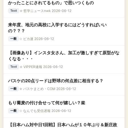
かったことにされてるもの」で思いつくもの
★
哲学ニュースnwk 2026-06-12
Text
来年度、地元の高校に入学するにはどうすればいい
の？？？
☆
ピカ速 2026-06-12
一般
【画像あり】インスタ女さん、加工が激しすぎて原型がな
くなる・・・
★
VIPPER速報 2026-06-12
Text
バスケの20点リードは野球の何点差に相当する？
★
バスケまとめ・COM 2026-06-12
一般
もり蕎麦の付け合せって何が嬉しい？梁
☆
なんでも受信遅報 2026-06-12
一般
【日本ハム対中日1回戦】日本ハムが１０年ぶり＆新庄政