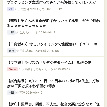
プログラミング言語作ってみたから評価してくれへんか
★
汎用型自作PCまとめ 2026-06-12
D+
【悲報】男さんの日傘が恥ずかしいって風潮、ガチで終わ
るｗｗｗｗｗｗｗｗｗｗ
★
なんJクエスト 2026-06-12
一般
【日向坂46】珍しいタイミングで生配信ｷﾀ━(ﾟ∀ﾟ)━!!!!
☆
日向坂46まとめ速報 2026-06-12
Text
【ウマ娘】ラヴズの「なぞなぞタ～イム♪」動画公開
☆
ウマ娘まとめちゃんねる 2026-06-12
Game
【試合結果】 6/12 中日 1-3 日本ハム 柳5回3失点、打線
は13三振と振るわず僅か1得点
☆
竜速 2026-06-12
一般
【封印】黒歴史、隠蔽、不人気、都合の悪い設定など「無