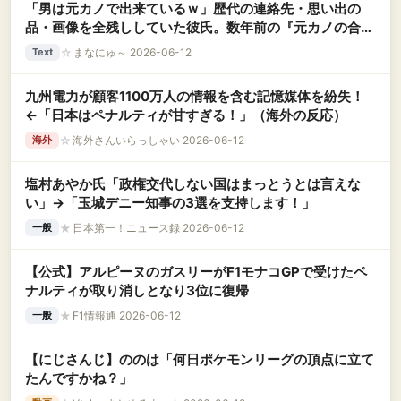
「男は元カノで出来ているｗ」歴代の連絡先・思い出の
品・画像を全残ししていた彼氏。数年前の『元カノの合
鍵』を大切に保管していたド変態男が、元カノのSNSを見
☆
まなにゅ～ 2026-06-12
Text
ていることが発覚して！？
九州電力が顧客1100万人の情報を含む記憶媒体を紛失！
←「日本はペナルティが甘すぎる！」（海外の反応）
☆
海外さんいらっしゃい 2026-06-12
海外
塩村あやか氏「政権交代しない国はまっとうとは言えな
い」→「玉城デニー知事の3選を支持します！」
★
日本第一！ニュース録 2026-06-12
一般
【公式】アルピーヌのガスリーがF1モナコGPで受けたペ
ナルティが取り消しとなり3位に復帰
★
F1情報通 2026-06-12
一般
【にじさんじ】ののは「何日ポケモンリーグの頂点に立て
たんですかね？」