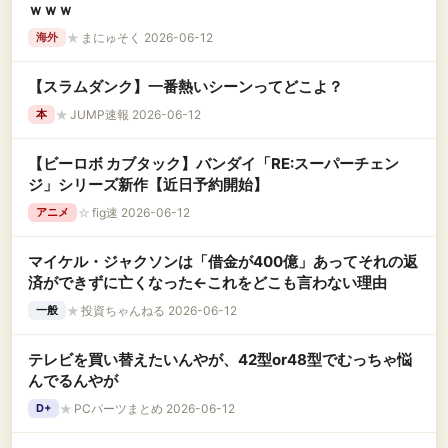
ｗｗｗ
★
まにゅそく 2026-06-12
海外
【スラムダンク】一番熱いシーンってどこよ？
★
JUMP速報 2026-06-12
本
【ビーロボ カブタック】バンダイ「RE:スーパーチェン
ジ」シリーズ新作【近日予約開始】
☆
fig速 2026-06-12
アニメ
マイケル・ジャクソンは「借金が400億」あってそれの返
済ができずに亡くなった←これをどこも言わない理由
★
投資ちゃんねる 2026-06-12
一般
テレビを買い替えたいんやが、42型or48型でむっちゃ悩
んでるんやが
★
PCパーツまとめ 2026-06-12
D+