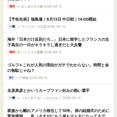
★
あじあのネタ帳 2026-06-12
海外
【予告先発】福島蓮｜6月13日 中日戦｜14:00開始
☆
ファイターズ王国 2026-06-12
一般
海外「日本だけ反則だろ…」 日本に留学したフランスの女
子高生の一日がキラキラし過ぎだと大反響
★
パンドラの憂鬱 2026-06-12
海外
ゴルフ←これが人気の理由がガチでわからない。時間と金
の無駄じゃね？
☆
IT速報 2026-06-12
D+
名原典彦とかいうカープファン好みの熱い選手
☆
（まとめては）いかんのか？ 2026-06-12
一般
家族から離れアメリカ移住して10年。弟の結婚式のために
緊急帰国。 私（さすがにもう弟もマトモになってるでし