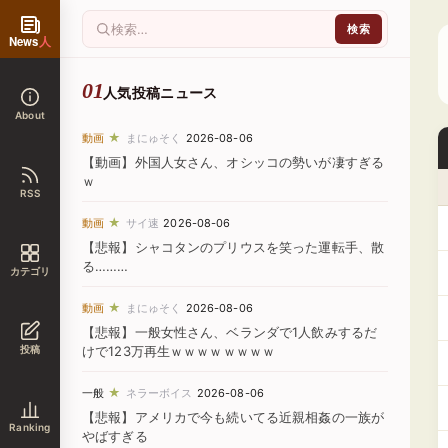
News
人
人気投稿ニュース
About
★
動画
まにゅそく
2026-08-06
【動画】外国人女さん、オシッコの勢いが凄すぎる
ｗ
RSS
★
動画
サイ速
2026-08-06
【悲報】シャコタンのプリウスを笑った運転手、散
る………
カテゴリ
★
動画
まにゅそく
2026-08-06
【悲報】一般女性さん、ベランダで1人飲みするだ
投稿
けで123万再生ｗｗｗｗｗｗｗｗ
★
一般
ネラーボイス
2026-08-06
【悲報】アメリカで今も続いてる近親相姦の一族が
Ranking
やばすぎる