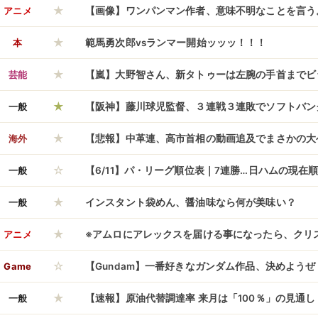
★
結果】
アニメ
【画像】ワンパンマン作者、意味不明なことを言う
★
味不明
本
範馬勇次郎vsランマー開始ッッッ！！！
★
芸能
【嵐】大野智さん、新タトゥーは左腕の手首までビ
★
酔ダンスｗｗｗ
一般
【阪神】藤川球児監督、３連戦３連敗でソフトバン
★
感「レベルの高さを感じた」「悔しいけど学びに変
海外
【悲報】中革連、高市首相の動画追及でまさかの大
☆
傷動画特攻」に失敗しヒドすぎる言い訳開始ｗｗｗ
一般
【6/11】パ・リーグ順位表｜7連勝…日ハムの現在
★
一般
インスタント袋めん、醤油味なら何が美味い？
★
アニメ
※アムロにアレックスを届ける事になったら、クリ
☆
のだろうか
Game
【Gundam】一番好きなガンダム作品、決めようぜ
★
一般
【速報】原油代替調達率 来月は「100％」の見通し