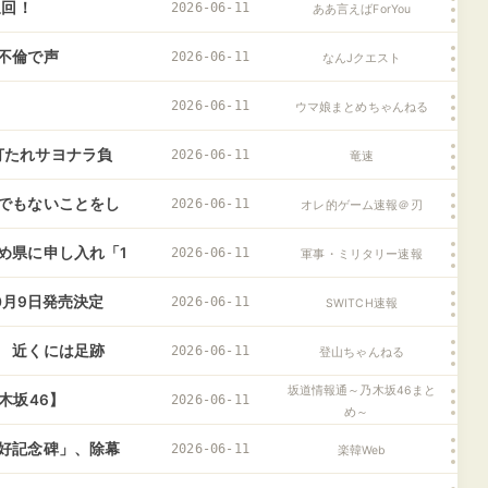
泉回！
2026-06-11
ああ言えばForYou
不倫で声
2026-06-11
なんJクエスト
2026-06-11
ウマ娘まとめちゃんねる
伊藤打たれサヨナラ負
2026-06-11
竜速
でもないことをし
2026-06-11
オレ的ゲーム速報＠刃
め県に申し入れ「1
2026-06-11
軍事・ミリタリー速報
0月9日発売決定
2026-06-11
SWITCH速報
 近くには足跡
2026-06-11
登山ちゃんねる
坂道情報通～乃木坂46まと
木坂46】
2026-06-11
め～
好記念碑」、除幕
2026-06-11
楽韓Web