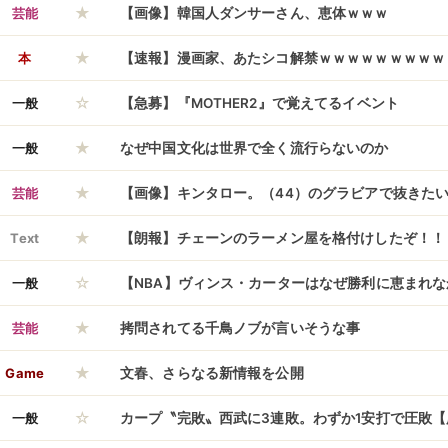
★
芸能
【画像】韓国人ダンサーさん、恵体ｗｗｗ
★
本
【速報】漫画家、あたシコ解禁ｗｗｗｗｗｗｗｗｗ
☆
一般
【急募】『MOTHER2』で覚えてるイベント
★
一般
なぜ中国文化は世界で全く流行らないのか
★
芸能
【画像】キンタロー。（44）のグラビアで抜きた
★
ｗｗｗ
Text
【朗報】チェーンのラーメン屋を格付けしたぞ！！
☆
一般
【NBA】ヴィンス・カーターはなぜ勝利に恵まれ
★
芸能
拷問されてる千鳥ノブが言いそうな事
★
Game
文春、さらなる新情報を公開
☆
一般
カープ〝完敗〟西武に3連敗。わずか1安打で圧敗【広