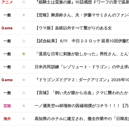
☆
マニア向けゲームを作った」
アニメ
『姫騎士は蛮族の嫁』10話感想 ドワーフの里で温
★
一般
【悲報】舞原鈴さん、夫・伊藤マサミさんのファン
☆
明・・・・・・・・・
Game
【ウマ娘】血統以外すべて繫がりのある女
☆
一般
【試合結果】 6/11 中日 2-3 ロッテ 延長10回
★
け このカードも負け越し
一般
「退屈な日常に刺激が欲しかった」男性さん、とん
☆
て人生終了してしまうｗｗｗｗｗ
一般
日米共同訓練「レゾリュート・ドラゴン」の中止求
★
0式戦車事故の原因究明終わっていない」！
Game
『ドラゴンズドグマ 2：ダークアリズン』2026年1
☆
一般
【宮城】「飼い犬が腹から出血」クマに襲われたか
★
も 蔵王町
芸能
一ノ瀬美空vs林瑠奈の因縁相撲がコチラ！！！【乃
★
海外
高知県のホテルに建立され、撤去作業中の「日韓友