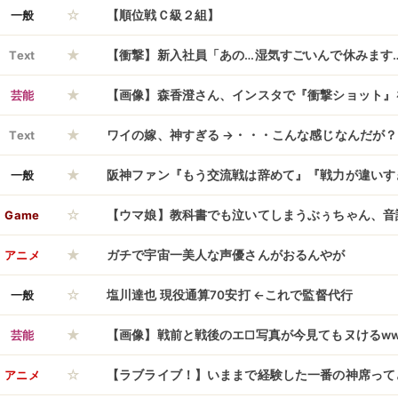
☆
保 高市総理が夕方の中東情勢関係閣僚会議で表明
一般
【順位戦Ｃ級２組】
★
Text
【衝撃】新入社員「あの…湿気すごいんで休みます
★
すぎると話題にｗｗｗｗｗｗｗｗｗｗｗｗｗｗ
芸能
【画像】森香澄さん、インスタで『衝撃ショット』
★
ｗｗｗｗｗｗｗｗ
Text
ワイの嫁、神すぎる →・・・こんな感じなんだが？
★
一般
阪神ファン『もう交流戦は辞めて』『戦力が違いす
☆
Game
【ウマ娘】教科書でも泣いてしまうぶぅちゃん、音
★
といえば？
アニメ
ガチで宇宙一美人な声優さんがおるんやが
☆
一般
塩川達也 現役通算70安打 ←これで監督代行
★
芸能
【画像】戦前と戦後のエ□写真が今見てもヌけるww
☆
アニメ
【ラブライブ！】いままで経験した一番の神席って