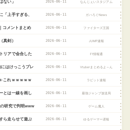
はない」
2026-06-11
なんじぇいスタジアム
に「上手すぎる、
2026-06-11
ガハろぐNews
戦｜コメントまとめ
2026-06-11
ファイターズ王国
（真剣）
2026-06-11
JUMP速報
トリアで会合した
2026-06-11
F1情報通
的にはけっこうプレ
2026-06-11
Vtuberまとめるよ～ん
←これｗｗｗｗｗ
2026-06-11
ラビット速報
ーとは一線を画し
2026-06-11
最強ジャンプ放送局
の研究で判明www
2026-06-11
ゲーム魔人
すら走らせて遊ぶ
2026-06-11
ゆるゲーマー遅報