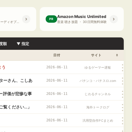
Amazon Music Unlimited
PR
プライム会員限定 オーディオブック ・ 30日間無料体験
音楽 聴き放題 ・ 30日間無料体験
度順
▼ 指定
日付
サイト
まう
2026-06-11
ゆるゲーマー遅報
ターさん、こしあ
2026-06-11
パチンコ・パチスロ.com
てインプ稼ぎして
ュー評価が悲惨な事
2026-06-11
じわるチャンネル
ご覧ください…」
2026-06-11
海外トークログ
応
2026-06-11
汎用型自作PCまとめ