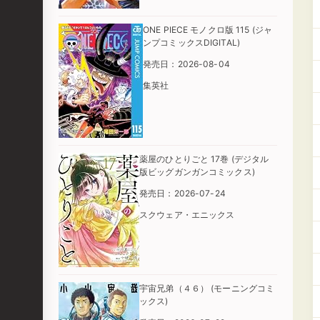
ONE PIECE モノクロ版 115 (ジャ
ンプコミックスDIGITAL)
発売日：2026-08-04
集英社
薬屋のひとりごと 17巻 (デジタル
版ビッグガンガンコミックス)
発売日：2026-07-24
スクウェア・エニックス
宇宙兄弟（４６） (モーニングコミ
ックス)