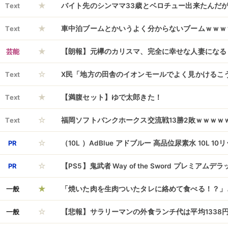
★
Text
バイト先のシンママ33歳とベロチュー出来たんだ
★
Text
車中泊ブームとかいうよく分からないブームｗｗｗ
★
芸能
【朗報】元欅のカリスマ、完全に幸せな人妻になる
☆
Text
X民「地方の田舎のイオンモールでよく見かけるこ
★
に嫌い」 遂にネットニュースデビュー
Text
【満腹セット】ゆで太郎きた！
☆
Text
福岡ソフトバンクホークス交流戦13勝2敗ｗｗｗｗ
☆
PR
（10L ）AdBlue アドブルー 高品位尿素水 10L 10
☆
PR
【PS5】鬼武者 Way of the Sword プレミア
★
一般
「焼いた肉を生肉ついたタレに絡めて食べる！？」
☆
ポストにツッコミ殺到、これやったらガチで死人が
一般
【悲報】サラリーマンの外食ランチ代は平均1338