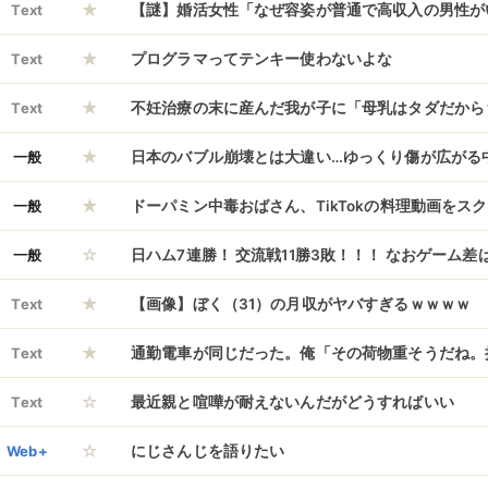
★
式には韓国の元国務総理までやってきていた……い
Text
【謎】婚活女性「なぜ容姿が普通で高収入の男性が
★
だぞ？
う？」
Text
プログラマってテンキー使わないよな
★
Text
不妊治療の末に産んだ我が子に「母乳はタダだから
★
クを拒否して餓死寸前まで追い込んだ義兄嫁。内緒
一般
日本のバブル崩壊とは大違い…ゆっくり傷が広がる
★
ら激怒し、とんでもない理不尽クレームLINEを寄
すぎる代償
一般
ドーパミン中毒おばさん、TikTokの料理動画をス
☆
人を丸焦げに
一般
日ハム7連勝！ 交流戦11勝3敗！！！ なおゲーム差
★
Text
【画像】ぼく（31）の月収がヤバすぎるｗｗｗｗ
★
Text
通勤電車が同じだった。俺「その荷物重そうだね。
☆
か？」jcの女「…すみません。おじさんありがとう
Text
最近親と喧嘩が耐えないんだがどうすればいい
☆
ん！？まだ23歳だぞ？） → なんと10年後に再会
Web+
にじさんじを語りたい