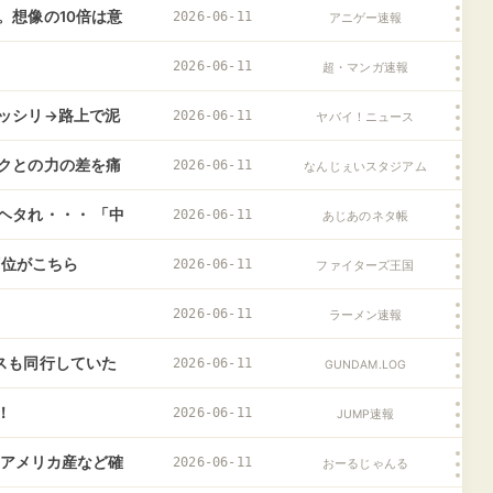
。想像の10倍は意
2026-06-11
アニゲー速報
2026-06-11
超・マンガ速報
ッシリ→路上で泥
2026-06-11
ヤバイ！ニュース
クとの力の差を痛
2026-06-11
なんじぇいスタジアム
えて」
ヘタれ・・・ 「中
2026-06-11
あじあのネタ帳
順位がこちら
2026-06-11
ファイターズ王国
2026-06-11
ラーメン速報
スも同行していた
2026-06-11
GUNDAM.LOG
！
2026-06-11
JUMP速報
 アメリカ産など確
2026-06-11
おーるじゃんる