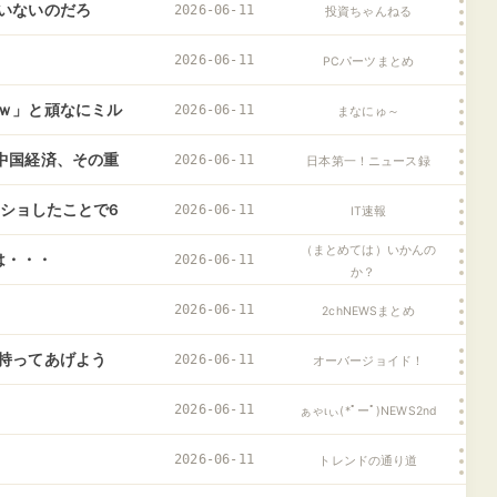
や、けっこうな大物
いないのだろ
2026-06-11
投資ちゃんねる
2026-06-11
PCパーツまとめ
ｗ」と頑なにミル
2026-06-11
まなにゅ～
でミルクをあげた
中国経済、その重
2026-06-11
日本第一！ニュース録
こしてきて！？
クショしたことで6
2026-06-11
IT速報
（まとめては）いかんの
は・・・
2026-06-11
か？
2026-06-11
2chNEWSまとめ
持ってあげよう
2026-06-11
オーバージョイド！
！」俺（おじさ
2026-06-11
ぁゃιぃ(*ﾟーﾟ)NEWS2nd
し…….
2026-06-11
トレンドの通り道