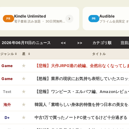
Kindle Unlimited
Audible
PR
PR
電子書籍 読み放題 ・ 30日間無料体験
2026年06月11日のニュース
<<
>>
カテゴリ順
注目
ジャンル
星
タイトル
★
Game
【悲報】大作JRPG達の続編、全然出なくなってし
★
Game
【怒報】業界の現状にお気持ち表明していたスロッ
★
んさんにブチギレ「演者様が素人のコメント欄漁っ
Text
【悲報】ワンピース・エルバフ編、Amazonレビ
★
るんじゃねぇよ」
になってしまうwwwwwwwwww
海外
韓国人「素晴らしい身体的特徴を持つ日本の美女を
★
→「ガチで結婚してほしい…（ﾌﾞﾙﾌﾞﾙ」＝韓国の反
D+
中古1万で買ったノートPC使ってるけど十分過ぎる