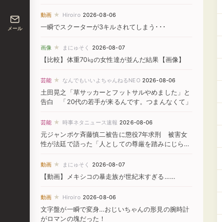
★
動画
Hiroiro
2026-08-06
一瞬でスクーターが3キルされてしまう･･･
メール
★
画像
まにゅそく
2026-08-07
【比較】体重70㎏の女性達が並んだ結果【画像】
★
芸能
なんでもいいよちゃんねるNEO
2026-08-06
土田晃之「草サッカーとフットサルやめました」と
告白 「20代の若手が来るんです。つまんなくて」
★
芸能
時事ネタニュース速報
2026-08-06
元ジャンポケ斉藤慎二被告に懲役7年求刑 被害女
性が法廷で語った「人としての尊厳を踏みにじられ
た」
★
動画
まにゅそく
2026-08-07
【動画】メキシコの暴走族が世紀末すぎる……
★
動画
Hiroiro
2026-08-06
文字盤が一瞬で変身…おじいちゃんの形見の腕時計
がロマンの塊だった！