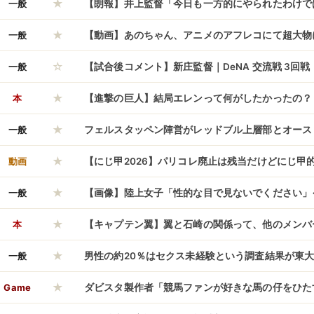
★
一般
【朗報】井上監督「今日も一方的にやられたわけで
★
一般
【動画】あのちゃん、アニメのアフレコにて超大物
☆
バケモノか」と言わせてしまう
一般
【試合後コメント】新庄監督｜DeNA 交流戦 3回
★
｜6/11
本
【進撃の巨人】結局エレンって何がしたかったの？
★
一般
フェルスタッペン陣営がレッドブル上層部とオース
★
模様、何を話し合ったんだろうな
動画
【にじ甲2026】パリコレ廃止は残当だけどにじ甲
★
イング変わるな
一般
【画像】陸上女子「性的な目で見ないでください」
★
ｗｗｗｗｗ
本
【キャプテン翼】翼と石崎の関係って、他のメンバ
★
てるよなｗｗｗｗ
一般
男性の約20％はセクス未経験という調査結果が東大
★
w
Game
ダビスタ製作者「競馬ファンが好きな馬の仔をひた