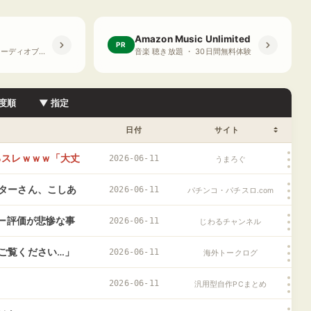
Amazon Music Unlimited
PR
プライム会員限定 オーディオブック ・ 30日間無料体験
音楽 聴き放題 ・ 30日間無料体験
度順
▼ 指定
日付
サイト
るスレｗｗｗ「大丈
2026-06-11
うまろぐ
ターさん、こしあ
2026-06-11
パチンコ・パチスロ.com
てインプ稼ぎして
ュー評価が悲惨な事
2026-06-11
じわるチャンネル
ご覧ください…」
2026-06-11
海外トークログ
応
2026-06-11
汎用型自作PCまとめ