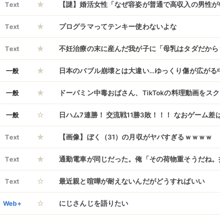
★
式には韓国の元国務総理までやってきていた……い
Text
【謎】婚活女性「なぜ容姿が普通で高収入の男性が
★
だぞ？
う？」
Text
プログラマってテンキー使わないよな
★
Text
不妊治療の末に産んだ我が子に「母乳はタダだから
★
クを拒否して餓死寸前まで追い込んだ義兄嫁。内緒
一般
日本のバブル崩壊とは大違い…ゆっくり傷が広がる
★
ら激怒し、とんでもない理不尽クレームLINEを寄
すぎる代償
一般
ドーパミン中毒おばさん、TikTokの料理動画をス
☆
人を丸焦げに
一般
日ハム7連勝！ 交流戦11勝3敗！！！ なおゲーム差
★
Text
【画像】ぼく（31）の月収がヤバすぎるｗｗｗｗ
★
Text
通勤電車が同じだった。俺「その荷物重そうだね。
☆
か？」jcの女「…すみません。おじさんありがとう
Text
最近親と喧嘩が耐えないんだがどうすればいい
☆
ん！？まだ23歳だぞ？） → なんと10年後に再会
Web+
にじさんじを語りたい