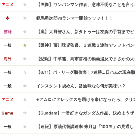
★
結果】
アニメ
【画像】ワンパンマン作者、意味不明なことを言う
★
味不明
本
範馬勇次郎vsランマー開始ッッッ！！！
★
芸能
【嵐】大野智さん、新タトゥーは左腕の手首までビ
★
酔ダンスｗｗｗ
一般
【阪神】藤川球児監督、３連戦３連敗でソフトバン
★
感「レベルの高さを感じた」「悔しいけど学びに変
海外
【悲報】中革連、高市首相の動画追及でまさかの大
☆
傷動画特攻」に失敗しヒドすぎる言い訳開始ｗｗｗ
一般
【6/11】パ・リーグ順位表｜7連勝…日ハムの現在
★
一般
インスタント袋めん、醤油味なら何が美味い？
★
アニメ
※アムロにアレックスを届ける事になったら、クリ
☆
のだろうか
Game
【Gundam】一番好きなガンダム作品、決めようぜ
★
一般
【速報】原油代替調達率 来月は「100％」の見通し