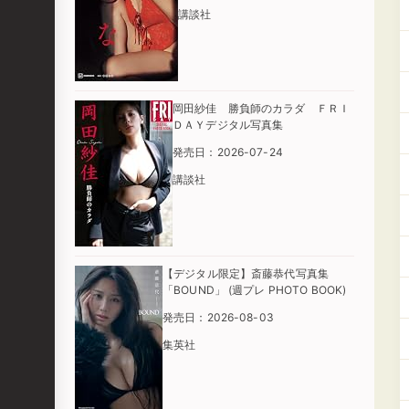
講談社
岡田紗佳 勝負師のカラダ ＦＲＩ
ＤＡＹデジタル写真集
発売日：2026-07-24
講談社
【デジタル限定】斎藤恭代写真集
「BOUND」 (週プレ PHOTO BOOK)
発売日：2026-08-03
集英社