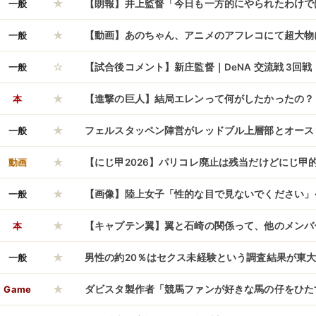
★
一般
【朗報】井上監督「今日も一方的にやられたわけで
★
一般
【動画】あのちゃん、アニメのアフレコにて超大物
☆
バケモノか」と言わせてしまう
一般
【試合後コメント】新庄監督｜DeNA 交流戦 3回
★
｜6/11
本
【進撃の巨人】結局エレンって何がしたかったの？
★
一般
フェルスタッペン陣営がレッドブル上層部とオース
★
模様、何を話し合ったんだろうな
動画
【にじ甲2026】パリコレ廃止は残当だけどにじ甲
★
イング変わるな
一般
【画像】陸上女子「性的な目で見ないでください」
★
ｗｗｗｗｗ
本
【キャプテン翼】翼と石崎の関係って、他のメンバ
★
てるよなｗｗｗｗ
一般
男性の約20％はセクス未経験という調査結果が東大
★
w
Game
ダビスタ製作者「競馬ファンが好きな馬の仔をひた