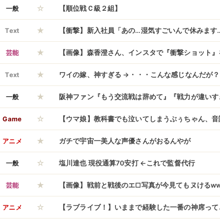
☆
保 高市総理が夕方の中東情勢関係閣僚会議で表明
一般
【順位戦Ｃ級２組】
★
Text
【衝撃】新入社員「あの…湿気すごいんで休みます
★
すぎると話題にｗｗｗｗｗｗｗｗｗｗｗｗｗｗ
芸能
【画像】森香澄さん、インスタで『衝撃ショット』
★
ｗｗｗｗｗｗｗｗ
Text
ワイの嫁、神すぎる →・・・こんな感じなんだが？
★
一般
阪神ファン『もう交流戦は辞めて』『戦力が違いす
☆
Game
【ウマ娘】教科書でも泣いてしまうぶぅちゃん、音
★
といえば？
アニメ
ガチで宇宙一美人な声優さんがおるんやが
☆
一般
塩川達也 現役通算70安打 ←これで監督代行
★
芸能
【画像】戦前と戦後のエ□写真が今見てもヌけるww
☆
アニメ
【ラブライブ！】いままで経験した一番の神席って