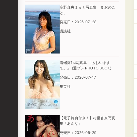
髙野真央１ｓｔ写真集 まおのこ
と、
発売日：2026-07-28
講談社
溝端葵1st写真集 「あおいまま
で。」 (週プレ PHOTO BOOK)
発売日：2026-07-17
集英社
【電子特典付き！】村重杏奈写真
集「あんな」
発売日：2026-05-29