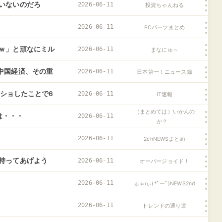
や、けっこうな大物
いないのだろ
2026-06-11
投資ちゃんねる
2026-06-11
PCパーツまとめ
ｗ」と頑なにミル
2026-06-11
まなにゅ～
でミルクをあげた
中国経済、その重
2026-06-11
日本第一！ニュース録
こしてきて！？
クショしたことで6
2026-06-11
IT速報
（まとめては）いかんの
は・・・
2026-06-11
か？
2026-06-11
2chNEWSまとめ
持ってあげよう
2026-06-11
オーバージョイド！
！」俺（おじさ
2026-06-11
ぁゃιぃ(*ﾟーﾟ)NEWS2nd
し…….
2026-06-11
トレンドの通り道