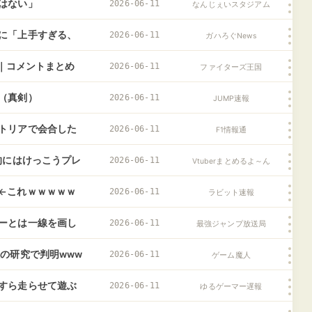
はない」
2026-06-11
なんじぇいスタジアム
に「上手すぎる、
2026-06-11
ガハろぐNews
戦｜コメントまとめ
2026-06-11
ファイターズ王国
（真剣）
2026-06-11
JUMP速報
トリアで会合した
2026-06-11
F1情報通
的にはけっこうプレ
2026-06-11
Vtuberまとめるよ～ん
←これｗｗｗｗｗ
2026-06-11
ラビット速報
ーとは一線を画し
2026-06-11
最強ジャンプ放送局
の研究で判明www
2026-06-11
ゲーム魔人
すら走らせて遊ぶ
2026-06-11
ゆるゲーマー遅報