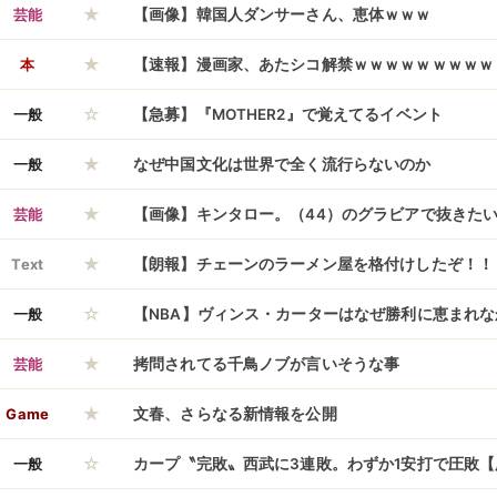
★
芸能
【画像】韓国人ダンサーさん、恵体ｗｗｗ
★
本
【速報】漫画家、あたシコ解禁ｗｗｗｗｗｗｗｗｗ
☆
一般
【急募】『MOTHER2』で覚えてるイベント
★
一般
なぜ中国文化は世界で全く流行らないのか
★
芸能
【画像】キンタロー。（44）のグラビアで抜きた
★
ｗｗｗ
Text
【朗報】チェーンのラーメン屋を格付けしたぞ！！
☆
一般
【NBA】ヴィンス・カーターはなぜ勝利に恵まれ
★
芸能
拷問されてる千鳥ノブが言いそうな事
★
Game
文春、さらなる新情報を公開
☆
一般
カープ〝完敗〟西武に3連敗。わずか1安打で圧敗【広