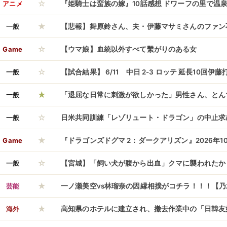
☆
マニア向けゲームを作った」
アニメ
『姫騎士は蛮族の嫁』10話感想 ドワーフの里で温
★
一般
【悲報】舞原鈴さん、夫・伊藤マサミさんのファン
☆
明・・・・・・・・・
Game
【ウマ娘】血統以外すべて繫がりのある女
☆
一般
【試合結果】 6/11 中日 2-3 ロッテ 延長10回
★
け このカードも負け越し
一般
「退屈な日常に刺激が欲しかった」男性さん、とん
☆
て人生終了してしまうｗｗｗｗｗ
一般
日米共同訓練「レゾリュート・ドラゴン」の中止求
★
0式戦車事故の原因究明終わっていない」！
Game
『ドラゴンズドグマ 2：ダークアリズン』2026年1
☆
一般
【宮城】「飼い犬が腹から出血」クマに襲われたか
★
も 蔵王町
芸能
一ノ瀬美空vs林瑠奈の因縁相撲がコチラ！！！【乃
★
海外
高知県のホテルに建立され、撤去作業中の「日韓友