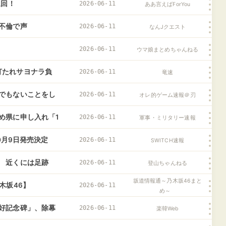
泉回！
2026-06-11
ああ言えばForYou
不倫で声
2026-06-11
なんJクエスト
2026-06-11
ウマ娘まとめちゃんねる
伊藤打たれサヨナラ負
2026-06-11
竜速
でもないことをし
2026-06-11
オレ的ゲーム速報＠刃
め県に申し入れ「1
2026-06-11
軍事・ミリタリー速報
0月9日発売決定
2026-06-11
SWITCH速報
 近くには足跡
2026-06-11
登山ちゃんねる
坂道情報通～乃木坂46まと
木坂46】
2026-06-11
め～
好記念碑」、除幕
2026-06-11
楽韓Web