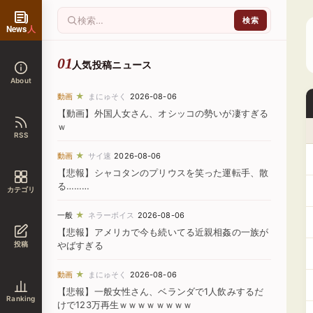
News
人
人気投稿ニュース
About
★
動画
まにゅそく
2026-08-06
【動画】外国人女さん、オシッコの勢いが凄すぎる
ｗ
RSS
★
動画
サイ速
2026-08-06
【悲報】シャコタンのプリウスを笑った運転手、散
る………
カテゴリ
★
一般
ネラーボイス
2026-08-06
【悲報】アメリカで今も続いてる近親相姦の一族が
投稿
やばすぎる
★
動画
まにゅそく
2026-08-06
【悲報】一般女性さん、ベランダで1人飲みするだ
Ranking
けで123万再生ｗｗｗｗｗｗｗｗ