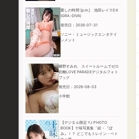
愛しの時間 [p.m.] 池田レイラDX
(GRA-DIVA)
発売日：2026-07-31
ソニー・ミュージックエンタテイ
ンメント
横野すみれ スイートルームでゼロ
距離LOVE PARADEデジタルフォト
ブック
発売日：2026-08-03
小学館
【デジタル限定 YJ PHOTO
BOOK】十味写真集「続・『ぽ
み』！？ どこでもトレイン・ベト