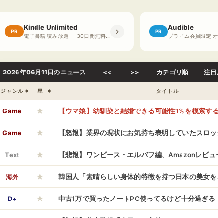
Kindle Unlimited
Audible
PR
PR
電子書籍 読み放題 ・ 30日間無料体験
2026年06月11日のニュース
<<
>>
カテゴリ順
注目
ジャンル
星
タイトル
★
Game
【ウマ娘】幼馴染と結婚できる可能性1%を模索す
★
夫？ “1％” 引ける？」
Game
【怒報】業界の現状にお気持ち表明していたスロッ
★
んさんにブチギレ「演者様が素人のコメント欄漁っ
Text
【悲報】ワンピース・エルバフ編、Amazonレビ
★
るんじゃねぇよ」
になってしまうwwwwwwwwww
海外
韓国人「素晴らしい身体的特徴を持つ日本の美女を
★
→「ガチで結婚してほしい…（ﾌﾞﾙﾌﾞﾙ」＝韓国の反
D+
中古1万で買ったノートPC使ってるけど十分過ぎる