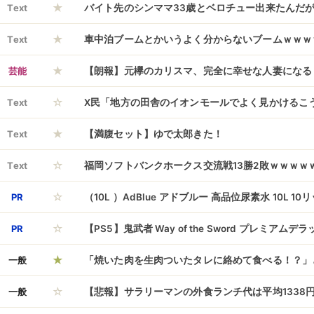
★
Text
バイト先のシンママ33歳とベロチュー出来たんだ
★
Text
車中泊ブームとかいうよく分からないブームｗｗｗ
★
芸能
【朗報】元欅のカリスマ、完全に幸せな人妻になる
☆
Text
X民「地方の田舎のイオンモールでよく見かけるこ
★
に嫌い」 遂にネットニュースデビュー
Text
【満腹セット】ゆで太郎きた！
☆
Text
福岡ソフトバンクホークス交流戦13勝2敗ｗｗｗｗ
☆
PR
（10L ）AdBlue アドブルー 高品位尿素水 10L 10
☆
PR
【PS5】鬼武者 Way of the Sword プレミア
★
一般
「焼いた肉を生肉ついたタレに絡めて食べる！？」
☆
ポストにツッコミ殺到、これやったらガチで死人が
一般
【悲報】サラリーマンの外食ランチ代は平均1338