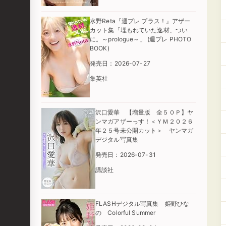
水野Reta『週プレ プラス！』アザー
カット集「埋もれていた逸材、つい
に。～prologue～」 (週プレ PHOTO
BOOK)
発売日：2026-07-27
集英社
沢口愛華 【増量版 全５０Ｐ】ヤ
ンマガアザーっす！＜ＹＭ２０２６
年２５号未公開カット＞ ヤンマガ
デジタル写真集
発売日：2026-07-31
講談社
FLASHデジタル写真集 姫野ひな
の Colorful Summer