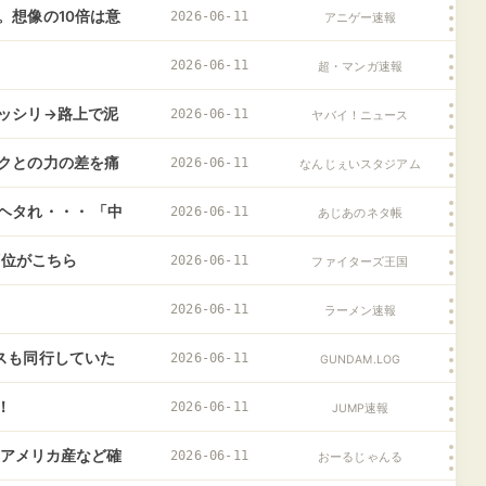
。想像の10倍は意
2026-06-11
アニゲー速報
2026-06-11
超・マンガ速報
ッシリ→路上で泥
2026-06-11
ヤバイ！ニュース
クとの力の差を痛
2026-06-11
なんじぇいスタジアム
えて」
ヘタれ・・・ 「中
2026-06-11
あじあのネタ帳
順位がこちら
2026-06-11
ファイターズ王国
2026-06-11
ラーメン速報
スも同行していた
2026-06-11
GUNDAM.LOG
！
2026-06-11
JUMP速報
 アメリカ産など確
2026-06-11
おーるじゃんる