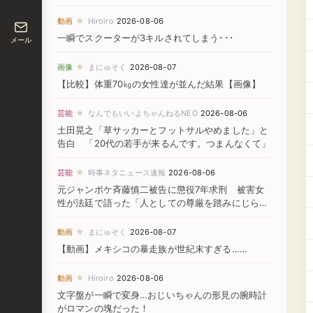
★
動画
Hiroiro
2026-08-06
一瞬でスクーターが3キルされてしまう･･･
メール
★
画像
まにゅそく
2026-08-07
【比較】体重70㎏の女性達が並んだ結果【画像】
★
芸能
なんでもいいよちゃんねるNEO
2026-08-06
土田晃之「草サッカーとフットサルやめました」と
告白 「20代の若手が来るんです。つまんなくて」
★
芸能
時事ネタニュース速報
2026-08-06
元ジャンポケ斉藤慎二被告に懲役7年求刑 被害女
性が法廷で語った「人としての尊厳を踏みにじられ
た」
★
動画
まにゅそく
2026-08-07
【動画】メキシコの暴走族が世紀末すぎる……
★
動画
Hiroiro
2026-08-06
文字盤が一瞬で変身…おじいちゃんの形見の腕時計
がロマンの塊だった！