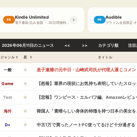
Kindle Unlimited
Audible
PR
PR
電子書籍 読み放題 ・ 30日間無料体験
2026年06月11日のニュース
<<
>>
カテゴリ順
注目
ジャンル
星
タイトル
★
一般
息子逮捕の元中日・山崎武司氏が代理人通じコメント
★
ら行方が分からず連絡もとれず・・・」
Game
【怒報】業界の現状にお気持ち表明していたスロッ
★
んさんにブチギレ「演者様が素人のコメント欄漁っ
Text
【悲報】ワンピース・エルバフ編、Amazonレビ
★
るんじゃねぇよ」
になってしまうwwwwwwwwww
海外
韓国人「素晴らしい身体的特徴を持つ日本の美女を
★
→「ガチで結婚してほしい…（ﾌﾞﾙﾌﾞﾙ」＝韓国の反
D+
中古1万で買ったノートPC使ってるけど十分過ぎる