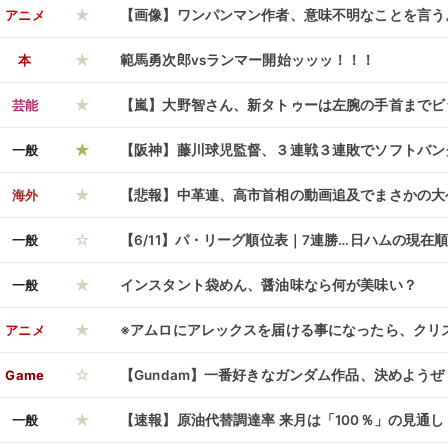
★
結果】
アニメ
【画像】ワンパンマン作者、意味不明なことを言う
★
味不明
本
範馬勇次郎vsランマー開始ッッッ！！！
★
芸能
【嵐】大野智さん、新タトゥーは左腕の手首までビ
★
酔ダンスｗｗｗ
一般
【阪神】藤川球児監督、３連戦３連敗でソフトバン
★
感「レベルの高さを感じた」「悔しいけど学びに変
海外
【悲報】中革連、高市首相の動画追及でまさかの大
☆
傷動画特攻」に失敗しヒドすぎる言い訳開始ｗｗｗ
一般
【6/11】パ・リーグ順位表｜7連勝…日ハムの現在
★
一般
インスタント袋めん、醤油味なら何が美味い？
★
アニメ
※アムロにアレックスを届ける事になったら、クリ
☆
のだろうか
Game
【Gundam】一番好きなガンダム作品、決めようぜ
★
一般
【速報】原油代替調達率 来月は「100％」の見通し