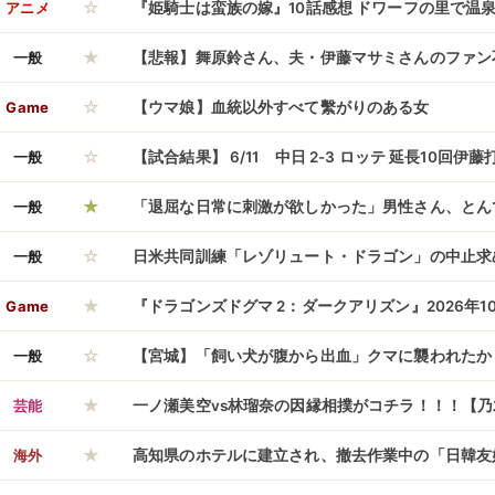
☆
マニア向けゲームを作った」
アニメ
『姫騎士は蛮族の嫁』10話感想 ドワーフの里で温
★
一般
【悲報】舞原鈴さん、夫・伊藤マサミさんのファン
☆
明・・・・・・・・・
Game
【ウマ娘】血統以外すべて繫がりのある女
☆
一般
【試合結果】 6/11 中日 2-3 ロッテ 延長10回
★
け このカードも負け越し
一般
「退屈な日常に刺激が欲しかった」男性さん、とん
☆
て人生終了してしまうｗｗｗｗｗ
一般
日米共同訓練「レゾリュート・ドラゴン」の中止求
★
0式戦車事故の原因究明終わっていない」！
Game
『ドラゴンズドグマ 2：ダークアリズン』2026年1
☆
一般
【宮城】「飼い犬が腹から出血」クマに襲われたか
★
も 蔵王町
芸能
一ノ瀬美空vs林瑠奈の因縁相撲がコチラ！！！【乃
★
海外
高知県のホテルに建立され、撤去作業中の「日韓友