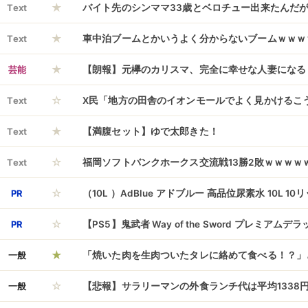
★
Text
バイト先のシンママ33歳とベロチュー出来たんだ
★
Text
車中泊ブームとかいうよく分からないブームｗｗｗ
★
芸能
【朗報】元欅のカリスマ、完全に幸せな人妻になる
☆
Text
X民「地方の田舎のイオンモールでよく見かけるこ
★
に嫌い」 遂にネットニュースデビュー
Text
【満腹セット】ゆで太郎きた！
☆
Text
福岡ソフトバンクホークス交流戦13勝2敗ｗｗｗｗ
☆
PR
（10L ）AdBlue アドブルー 高品位尿素水 10L 10
☆
PR
【PS5】鬼武者 Way of the Sword プレミア
★
一般
「焼いた肉を生肉ついたタレに絡めて食べる！？」
☆
ポストにツッコミ殺到、これやったらガチで死人が
一般
【悲報】サラリーマンの外食ランチ代は平均1338