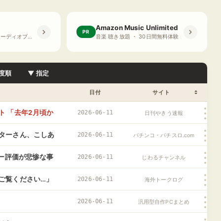
Amazon Music Unlimited
PR
プライム会員限定 オーディオブック ・ 30日間無料体験
音楽 聴き放題 ・ 30日間無料体験
度順
▼ 指定
日付
サイト
 「去年2月頃か
2026-06-11
日刊やきう速報
ターさん、こしあ
2026-06-11
パチンコ・パチスロ.com
てインプ稼ぎして
ュー評価が悲惨な事
2026-06-11
じわるチャンネル
ご覧ください…」
2026-06-11
海外トークログ
応
2026-06-11
汎用型自作PCまとめ