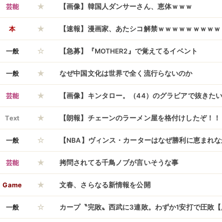
★
芸能
【画像】韓国人ダンサーさん、恵体ｗｗｗ
★
本
【速報】漫画家、あたシコ解禁ｗｗｗｗｗｗｗｗｗ
☆
一般
【急募】『MOTHER2』で覚えてるイベント
★
一般
なぜ中国文化は世界で全く流行らないのか
★
芸能
【画像】キンタロー。（44）のグラビアで抜きた
★
ｗｗｗ
Text
【朗報】チェーンのラーメン屋を格付けしたぞ！！
☆
一般
【NBA】ヴィンス・カーターはなぜ勝利に恵まれ
★
芸能
拷問されてる千鳥ノブが言いそうな事
★
Game
文春、さらなる新情報を公開
☆
一般
カープ〝完敗〟西武に3連敗。わずか1安打で圧敗【広