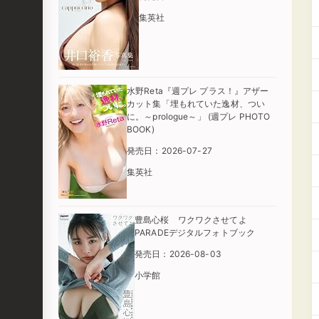
集英社
水野Reta『週プレ プラス！』アザー
カット集「埋もれていた逸材、つい
に。～prologue～」 (週プレ PHOTO
BOOK)
発売日：2026-07-27
集英社
豊島心桜 ワクワクさせてよ
PARADEデジタルフォトブック
発売日：2026-08-03
小学館