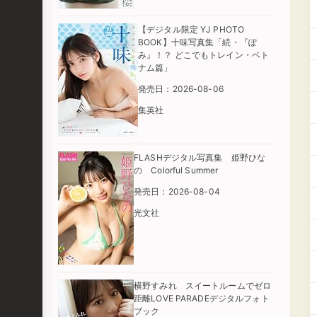
【デジタル限定 YJ PHOTO
BOOK】十味写真集「続・『ぽ
み』！？ どこでもトレイン・ベト
ナム篇」
発売日：2026-08-06
集英社
FLASHデジタル写真集 姫野ひな
の Colorful Summer
発売日：2026-08-04
光文社
横野すみれ スイートルームでゼロ
距離LOVE PARADEデジタルフォト
ブック