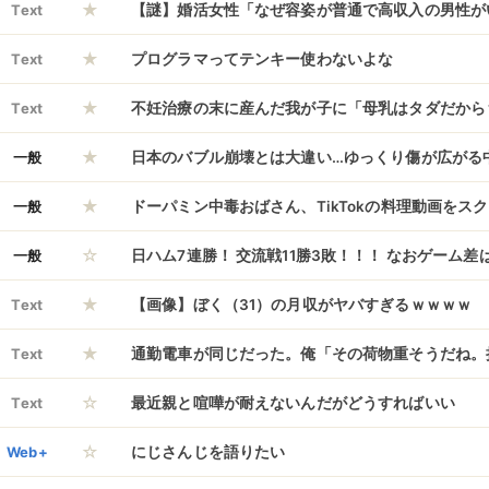
★
式には韓国の元国務総理までやってきていた……い
Text
【謎】婚活女性「なぜ容姿が普通で高収入の男性が
★
だぞ？
う？」
Text
プログラマってテンキー使わないよな
★
Text
不妊治療の末に産んだ我が子に「母乳はタダだから
★
クを拒否して餓死寸前まで追い込んだ義兄嫁。内緒
一般
日本のバブル崩壊とは大違い…ゆっくり傷が広がる
★
ら激怒し、とんでもない理不尽クレームLINEを寄
すぎる代償
一般
ドーパミン中毒おばさん、TikTokの料理動画をス
☆
人を丸焦げに
一般
日ハム7連勝！ 交流戦11勝3敗！！！ なおゲーム差
★
Text
【画像】ぼく（31）の月収がヤバすぎるｗｗｗｗ
★
Text
通勤電車が同じだった。俺「その荷物重そうだね。
☆
か？」jcの女「…すみません。おじさんありがとう
Text
最近親と喧嘩が耐えないんだがどうすればいい
☆
ん！？まだ23歳だぞ？） → なんと10年後に再会
Web+
にじさんじを語りたい