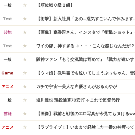
☆
保 高市総理が夕方の中東情勢関係閣僚会議で表明
一般
【順位戦Ｃ級２組】
★
Text
【衝撃】新入社員「あの…湿気すごいんで休みます
★
すぎると話題にｗｗｗｗｗｗｗｗｗｗｗｗｗｗ
芸能
【画像】森香澄さん、インスタで『衝撃ショット』
★
ｗｗｗｗｗｗｗｗ
Text
ワイの嫁、神すぎる →・・・こんな感じなんだが？
★
一般
阪神ファン『もう交流戦は辞めて』『戦力が違いす
☆
Game
【ウマ娘】教科書でも泣いてしまうぶぅちゃん、音
★
といえば？
アニメ
ガチで宇宙一美人な声優さんがおるんやが
☆
一般
塩川達也 現役通算70安打 ←これで監督代行
★
芸能
【画像】戦前と戦後のエ□写真が今見てもヌけるww
☆
アニメ
【ラブライブ！】いままで経験した一番の神席って