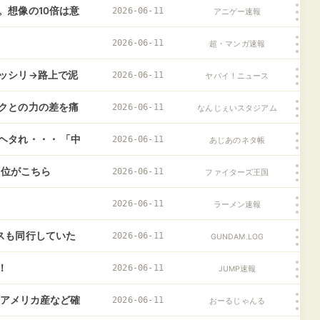
。想像の10倍は意
2026-06-11
アニゲー速報
2026-06-11
超・マンガ速報
ッシリ→路上で泥
2026-06-11
ヤバイ！ニュース
クとの力の差を痛
2026-06-11
なんじぇいスタジアム
えて」
ヘタれ・・・ 「中
2026-06-11
あじあのネタ帳
順位がこちら
2026-06-11
ファイターズ王国
2026-06-11
ラーメン速報
スも同行していた
2026-06-11
GUNDAM.LOG
！
2026-06-11
JUMP速報
 アメリカ産など確
2026-06-11
おーるじゃんる