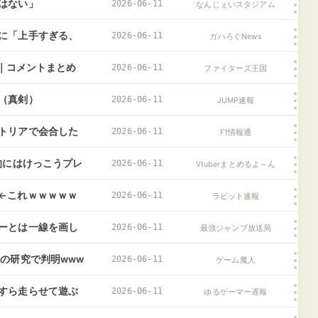
はない」
2026-06-11
なんじぇいスタジアム
に「上手すぎる、
2026-06-11
ガハろぐNews
戦｜コメントまとめ
2026-06-11
ファイターズ王国
（真剣）
2026-06-11
JUMP速報
トリアで会合した
2026-06-11
F1情報通
的にはけっこうプレ
2026-06-11
Vtuberまとめるよ～ん
←これｗｗｗｗｗ
2026-06-11
ラビット速報
ーとは一線を画し
2026-06-11
最強ジャンプ放送局
の研究で判明www
2026-06-11
ゲーム魔人
すら走らせて遊ぶ
2026-06-11
ゆるゲーマー遅報