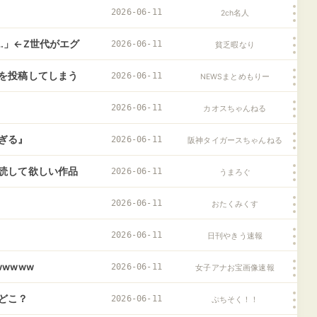
へ
2026-06-11
2ch名人
…」←Z世代がエグ
2026-06-11
貧乏暇なり
を投稿してしまう
2026-06-11
NEWSまとめもりー
2026-06-11
カオスちゃんねる
ぎる』
2026-06-11
阪神タイガースちゃんねる
読して欲しい作品
2026-06-11
うまろぐ
2026-06-11
おたくみくす
2026-06-11
日刊やきう速報
wwww
2026-06-11
女子アナお宝画像速報
どこ？
2026-06-11
ぷちそく！！