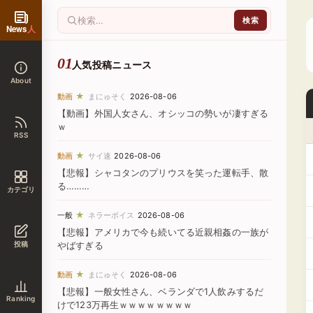
News
人
人気投稿ニュース
About
★
動画
まにゅそく
2026-08-06
【動画】外国人女さん、オシッコの勢いが凄すぎる
ｗ
RSS
★
動画
サイ速
2026-08-06
【悲報】シャコタンのプリウスを笑った運転手、散
る………
カテゴリ
★
一般
ネラーボイス
2026-08-06
【悲報】アメリカで今も続いてる近親相姦の一族が
投稿
やばすぎる
★
動画
まにゅそく
2026-08-06
【悲報】一般女性さん、ベランダで1人飲みするだ
Ranking
けで123万再生ｗｗｗｗｗｗｗｗ