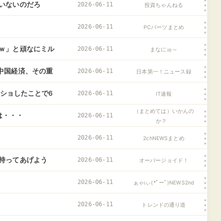
や、けっこうな大物
いないのだろ
2026-06-11
投資ちゃんねる
2026-06-11
PCパーツまとめ
ｗ」と頑なにミル
2026-06-11
まなにゅ～
でミルクをあげた
中国経済、その重
2026-06-11
日本第一！ニュース録
こしてきて！？
クショしたことで6
2026-06-11
IT速報
（まとめては）いかんの
は・・・
2026-06-11
か？
2026-06-11
2chNEWSまとめ
持ってあげよう
2026-06-11
オーバージョイド！
！」俺（おじさ
2026-06-11
ぁゃιぃ(*ﾟーﾟ)NEWS2nd
し…….
2026-06-11
トレンドの通り道