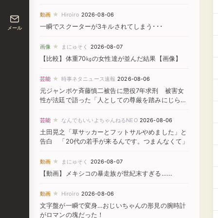
★
動画
Hiroiro
2026-08-06
一瞬でスクーターが3キルされてしまう･･･
メール
★
画像
まにゅそく
2026-08-07
【比較】体重70㎏の女性達が並んだ結果【画像】
★
芸能
時事ネタニュース速報
2026-08-06
元ジャンポケ斉藤慎二被告に懲役7年求刑 被害女
性が法廷で語った「人としての尊厳を踏みにじられ
た」
★
芸能
なんでもいいよちゃんねるNEO
2026-08-06
土田晃之「草サッカーとフットサルやめました」と
告白 「20代の若手が来るんです。つまんなくて」
★
動画
まにゅそく
2026-08-07
【動画】メキシコの暴走族が世紀末すぎる……
★
動画
Hiroiro
2026-08-06
文字盤が一瞬で変身…おじいちゃんの形見の腕時計
がロマンの塊だった！