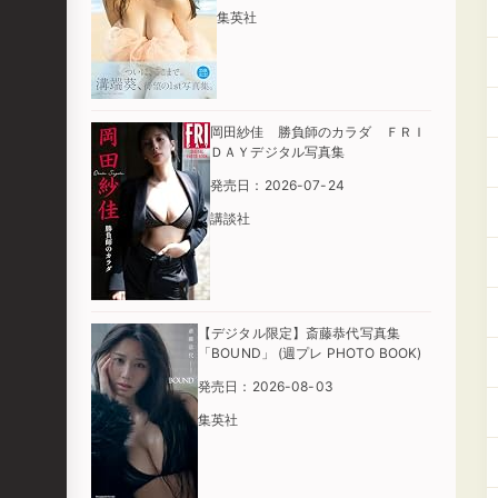
集英社
岡田紗佳 勝負師のカラダ ＦＲＩ
ＤＡＹデジタル写真集
発売日：2026-07-24
講談社
【デジタル限定】斎藤恭代写真集
「BOUND」 (週プレ PHOTO BOOK)
発売日：2026-08-03
集英社