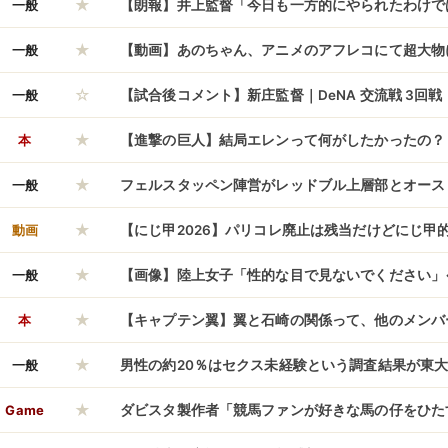
★
一般
【朗報】井上監督「今日も一方的にやられたわけで
★
一般
【動画】あのちゃん、アニメのアフレコにて超大物
☆
バケモノか」と言わせてしまう
一般
【試合後コメント】新庄監督｜DeNA 交流戦 3回
★
｜6/11
本
【進撃の巨人】結局エレンって何がしたかったの？
★
一般
フェルスタッペン陣営がレッドブル上層部とオース
★
模様、何を話し合ったんだろうな
動画
【にじ甲2026】パリコレ廃止は残当だけどにじ甲
★
イング変わるな
一般
【画像】陸上女子「性的な目で見ないでください」
★
ｗｗｗｗｗ
本
【キャプテン翼】翼と石崎の関係って、他のメンバ
★
てるよなｗｗｗｗ
一般
男性の約20％はセクス未経験という調査結果が東大
★
w
Game
ダビスタ製作者「競馬ファンが好きな馬の仔をひた