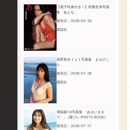
【電子特典付き！】村重杏奈写真
集「あんな」
発売日：2026-05-29
講談社
髙野真央１ｓｔ写真集 まおのこ
と、
発売日：2026-07-28
講談社
溝端葵1st写真集 「あおいまま
で。」 (週プレ PHOTO BOOK)
発売日：2026-07-17