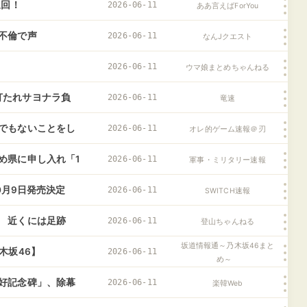
泉回！
2026-06-11
ああ言えばForYou
不倫で声
2026-06-11
なんJクエスト
2026-06-11
ウマ娘まとめちゃんねる
伊藤打たれサヨナラ負
2026-06-11
竜速
でもないことをし
2026-06-11
オレ的ゲーム速報＠刃
め県に申し入れ「1
2026-06-11
軍事・ミリタリー速報
0月9日発売決定
2026-06-11
SWITCH速報
 近くには足跡
2026-06-11
登山ちゃんねる
坂道情報通～乃木坂46まと
木坂46】
2026-06-11
め～
好記念碑」、除幕
2026-06-11
楽韓Web