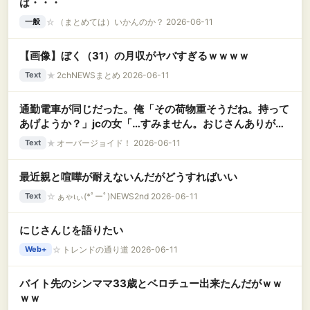
は・・・
☆
（まとめては）いかんのか？ 2026-06-11
一般
【画像】ぼく（31）の月収がヤバすぎるｗｗｗｗ
★
2chNEWSまとめ 2026-06-11
Text
通勤電車が同じだった。俺「その荷物重そうだね。持って
あげようか？」jcの女「…すみません。おじさんありがと
う！」俺（おじさん！？まだ23歳だぞ？） → なんと
★
オーバージョイド！ 2026-06-11
Text
10年後に再会し…….
最近親と喧嘩が耐えないんだがどうすればいい
☆
ぁゃιぃ(*ﾟーﾟ)NEWS2nd 2026-06-11
Text
にじさんじを語りたい
☆
トレンドの通り道 2026-06-11
Web+
バイト先のシンママ33歳とベロチュー出来たんだがｗｗ
ｗｗ