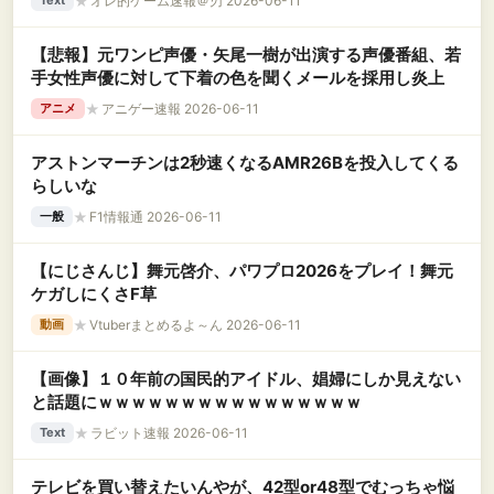
★
オレ的ゲーム速報＠刃 2026-06-11
Text
【悲報】元ワンピ声優・矢尾一樹が出演する声優番組、若
手女性声優に対して下着の色を聞くメールを採用し炎上
★
アニゲー速報 2026-06-11
アニメ
アストンマーチンは2秒速くなるAMR26Bを投入してくる
らしいな
★
F1情報通 2026-06-11
一般
【にじさんじ】舞元啓介、パワプロ2026をプレイ！舞元
ケガしにくさF草
★
Vtuberまとめるよ～ん 2026-06-11
動画
【画像】１０年前の国民的アイドル、娼婦にしか見えない
と話題にｗｗｗｗｗｗｗｗｗｗｗｗｗｗｗｗ
★
ラビット速報 2026-06-11
Text
テレビを買い替えたいんやが、42型or48型でむっちゃ悩