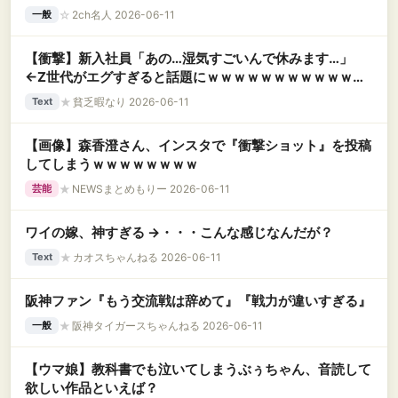
☆
2ch名人 2026-06-11
一般
【衝撃】新入社員「あの…湿気すごいんで休みます…」
←Z世代がエグすぎると話題にｗｗｗｗｗｗｗｗｗｗｗｗ
ｗｗ
★
貧乏暇なり 2026-06-11
Text
【画像】森香澄さん、インスタで『衝撃ショット』を投稿
してしまうｗｗｗｗｗｗｗｗ
★
NEWSまとめもりー 2026-06-11
芸能
ワイの嫁、神すぎる →・・・こんな感じなんだが？
★
カオスちゃんねる 2026-06-11
Text
阪神ファン『もう交流戦は辞めて』『戦力が違いすぎる』
★
阪神タイガースちゃんねる 2026-06-11
一般
【ウマ娘】教科書でも泣いてしまうぶぅちゃん、音読して
欲しい作品といえば？