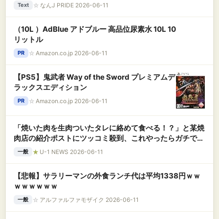
☆
なんJ PRIDE 2026-06-11
Text
（10L ）AdBlue アドブルー 高品位尿素水 10L 10
リットル
☆
Amazon.co.jp 2026-06-11
PR
【PS5】鬼武者 Way of the Sword プレミアムデ
ラックスエディション
☆
Amazon.co.jp 2026-06-11
PR
「焼いた肉を生肉ついたタレに絡めて食べる！？」と某焼
肉店の紹介ポストにツッコミ殺到、これやったらガチで死
人が出るぞ……
★
U-1 NEWS 2026-06-11
一般
【悲報】サラリーマンの外食ランチ代は平均1338円ｗｗ
ｗｗｗｗｗｗ
☆
アルファルファモザイク 2026-06-11
一般