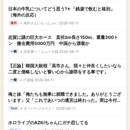
日本の牛乳についてどう思う?←「銭湯で飲むと格別」
（海外の反応）
★
海外さんいらっしゃい 2026-06-11
海外
志賀に謎の巨大ホース 直径2m長さ150m、重量300ト
ン 撤去費用5000万円 中国から漂着か
★
日本第一！ニュース録 2026-06-11
一般
【正論】韓国大統領「高市さん、我々と仲良くしたいなら
二度と侵略しないと誓い心から謝罪をする事です」
★
IT速報 2026-06-11
一般
俺と妹「俺たちも無事に就職できました。ありがとうござ
います」父「これであいつの遺言は終わった。実は今付き
合っている人と結婚する。だからもう一切関わらないでほ
★
オーバージョイド！ 2026-06-11
Text
しい」 俺・妹「！？」 なんと俺と妹は亡き母の托卵児
だった…….
ホロライブのAZKiちゃんにガチ恋してる