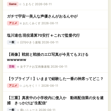
☆
うまろぐ 2026-06-11
Game
ガチで宇宙一美人な声優さんがおるんやが
★
おたくみくす 2026-06-11
アニメ
塩川達也 現役通算70安打 ←これで監督代行
☆
日刊やきう速報 2026-06-11
一般
【画像】戦前と戦後のエ□写真が今見てもヌける
wwwwww
★
女子アナお宝画像速報 2026-06-11
芸能
【ラブライブ！】いままで経験した一番の神席ってどこ？
☆
ぷちそく！！ 2026-06-11
アニメ
【三重】真夜中の小学校内に侵入か 動画配信業の女を逮
捕 きっかけは“生配信”
☆
痛いニュース 2026-06-11
一般