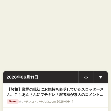
2026年06月11日
<>
▼
【怒報】業界の現状にお気持ち表明していたスロッターさ
ん、こしあんさんにブチギレ「演者様が素人のコメント欄
漁ってインプ稼ぎしてるんじゃねぇよ」
★
パチンコ・パチスロ.com 2026-06-11
Game