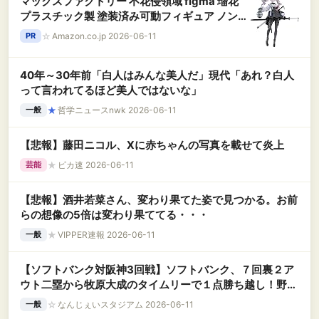
マックスファクトリー 不花侵領域 figma 瑠花
プラスチック製 塗装済み可動フィギュア ノンス
ケール 専用台座付属 全高約145mm
☆
Amazon.co.jp 2026-06-11
PR
40年～30年前「白人はみんな美人だ」現代「あれ？白人
って言われてるほど美人ではないな」
★
哲学ニュースnwk 2026-06-11
一般
【悲報】藤田ニコル、Xに赤ちゃんの写真を載せて炎上
★
ピカ速 2026-06-11
芸能
【悲報】酒井若菜さん、変わり果てた姿で見つかる。お前
らの想像の5倍は変わり果ててる・・・
★
VIPPER速報 2026-06-11
一般
【ソフトバンク対阪神3回戦】ソフトバンク、７回裏２ア
ウト二塁から牧原大成のタイムリーで１点勝ち越し！野村
勇の本塁セーフの判定を巡りリクエストも覆ら
☆
なんじぇいスタジアム 2026-06-11
一般
ず！！！！！！！！！！！