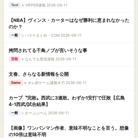
★
VIPPER速報 2026-06-11
Text
【NBA】ヴィンス・カーターはなぜ勝利に恵まれなかった
のか？
☆
バスケまとめ・COM 2026-06-11
一般
拷問されてる千鳥ノブが言いそうな事
★
なんでも受信遅報 2026-06-11
芸能
文春、さらなる新情報を公開
★
オレ的ゲーム速報＠刃 2026-06-11
Game
カープ〝完敗〟西武に3連敗。わずか1安打で圧敗【広島
4-1西武/試合結果】
☆
かーぷぶーん 2026-06-11
一般
【画像】ワンパンマン作者、意味不明なことを言う。想像
の10倍は意味不明