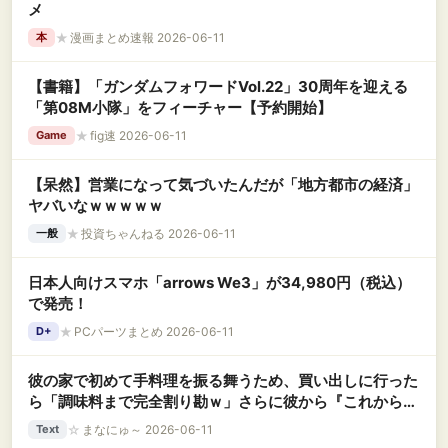
メ
★
漫画まとめ速報 2026-06-11
本
【書籍】「ガンダムフォワードVol.22」30周年を迎える
「第08M小隊」をフィーチャー【予約開始】
★
fig速 2026-06-11
Game
【呆然】営業になって気づいたんだが「地方都市の経済」
ヤバいなｗｗｗｗｗ
★
投資ちゃんねる 2026-06-11
一般
日本人向けスマホ「arrows We3」が34,980円（税込）
で発売！
★
PCパーツまとめ 2026-06-11
D+
彼の家で初めて手料理を振る舞うため、買い出しに行った
ら「調味料まで完全割り勘ｗ」さらに彼から『これからは
毎回家で食べよう☆』と無給の労働を要求され、ドン引き
☆
まなにゅ～ 2026-06-11
Text
している