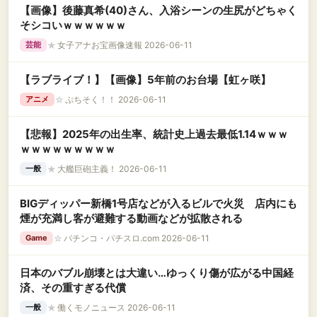
【画像】後藤真希(40)さん、入浴シーンの生尻がどちゃく
そシコいｗｗｗｗｗｗ
★
女子アナお宝画像速報 2026-06-11
芸能
【ラブライブ！】【画像】5年前のお台場【虹ヶ咲】
☆
ぷちそく！！ 2026-06-11
アニメ
【悲報】2025年の出生率、統計史上過去最低1.14ｗｗｗ
ｗｗｗｗｗｗｗｗｗ
★
大艦巨砲主義！ 2026-06-11
一般
BIGディッパー新橋1号店などが入るビルで火災 店内にも
煙が充満し客が避難する動画などが拡散される
☆
パチンコ・パチスロ.com 2026-06-11
Game
日本のバブル崩壊とは大違い…ゆっくり傷が広がる中国経
済、その重すぎる代償
★
働くモノニュース 2026-06-11
一般