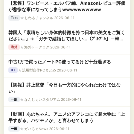
【悲報】ワンピース・エルバフ編、Amazonレビュー評価
が悲惨な事になってしまうwwwwwwwwww
★
じわるチャンネル 2026-06-11
Text
韓国人「素晴らしい身体的特徴を持つ日本の美女をご覧く
ださい…」→「ガチで結婚してほしい…（ﾌﾞﾙﾌﾞﾙ」＝韓国
の反応
★
海外トークログ 2026-06-11
海外
中古1万で買ったノートPC使ってるけど十分過ぎる
★
汎用型自作PCまとめ 2026-06-11
D+
【朗報】井上監督「今日も一方的にやられたわけではな
い」
★
なんじぇいスタジアム 2026-06-11
一般
【動画】あのちゃん、アニメのアフレコにて超大物に「上
手すぎる、バケモノか」と言わせてしまう
★
ガハろぐNews 2026-06-11
一般