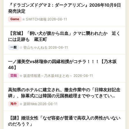
『ドラゴンズドグマ 2：ダークアリズン』2026年10月9日
発売決定
★
SWITCH速報 2026-06-11
Game
【宮城】「飼い犬が腹から出血」クマに襲われたか 近く
には足跡も 蔵王町
☆
登山ちゃんねる 2026-06-11
一般
一ノ瀬美空vs林瑠奈の因縁相撲がコチラ！！！【乃木坂
46】
★
坂道情報通～乃木坂46まとめ～ 2026-06-11
芸能
高知県のホテルに建立され、撤去作業中の「日韓友好記念
碑」、除幕式には韓国の元国務総理までやってきてい
た……いや、けっこうな大物だぞ？
★
楽韓Web 2026-06-11
海外
【謎】婚活女性「なぜ容姿が普通で高収入の男性がいない
のだろう？」