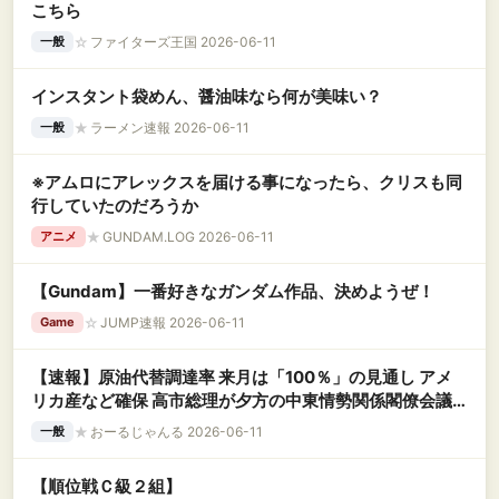
こちら
☆
ファイターズ王国 2026-06-11
一般
インスタント袋めん、醤油味なら何が美味い？
★
ラーメン速報 2026-06-11
一般
※アムロにアレックスを届ける事になったら、クリスも同
行していたのだろうか
★
GUNDAM.LOG 2026-06-11
アニメ
【Gundam】一番好きなガンダム作品、決めようぜ！
☆
JUMP速報 2026-06-11
Game
【速報】原油代替調達率 来月は「100％」の見通し アメ
リカ産など確保 高市総理が夕方の中東情勢関係閣僚会議
で表明へ
★
おーるじゃんる 2026-06-11
一般
【順位戦Ｃ級２組】