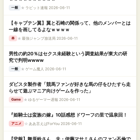
★
ラビット速報 2026-06-11
一般
【キャプテン翼】翼と石崎の関係って、他のメンバーとは
一線を画してるよなｗｗｗｗ
★
最強ジャンプ放送局 2026-06-11
本
男性の約20％はセクス未経験という調査結果が東大の研
究で判明wwww
★
ゲーム魔人 2026-06-11
一般
ダビスタ製作者「競馬ファンが好きな馬の仔をひたすら走
らせて遊ぶマニア向けゲームを作った」
★
ゆるゲーマー遅報 2026-06-11
Game
『姫騎士は蛮族の嫁』10話感想 ドワーフの里で温泉回！
☆
ああ言えばForYou 2026-06-11
アニメ
【悲報】舞原鈴さん、夫・伊藤マサミさんのファン不倫で