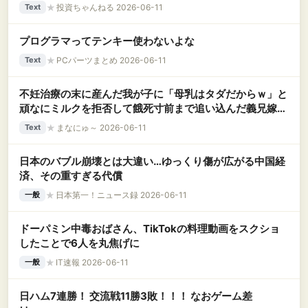
★
投資ちゃんねる 2026-06-11
Text
プログラマってテンキー使わないよな
★
PCパーツまとめ 2026-06-11
Text
不妊治療の末に産んだ我が子に「母乳はタダだからｗ」と
頑なにミルクを拒否して餓死寸前まで追い込んだ義兄嫁。
内緒でミルクをあげたら激怒し、とんでもない理不尽クレ
★
まなにゅ～ 2026-06-11
Text
ームLINEを寄こしてきて！？
日本のバブル崩壊とは大違い…ゆっくり傷が広がる中国経
済、その重すぎる代償
★
日本第一！ニュース録 2026-06-11
一般
ドーパミン中毒おばさん、TikTokの料理動画をスクショ
したことで6人を丸焦げに
★
IT速報 2026-06-11
一般
日ハム7連勝！ 交流戦11勝3敗！！！ なおゲーム差