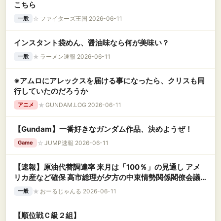
こちら
☆
ファイターズ王国 2026-06-11
一般
インスタント袋めん、醤油味なら何が美味い？
★
ラーメン速報 2026-06-11
一般
※アムロにアレックスを届ける事になったら、クリスも同
行していたのだろうか
★
GUNDAM.LOG 2026-06-11
アニメ
【Gundam】一番好きなガンダム作品、決めようぜ！
☆
JUMP速報 2026-06-11
Game
【速報】原油代替調達率 来月は「100％」の見通し アメ
リカ産など確保 高市総理が夕方の中東情勢関係閣僚会議
で表明へ
★
おーるじゃんる 2026-06-11
一般
【順位戦Ｃ級２組】