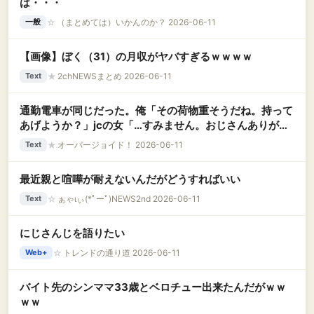
は・・・
☆
（まとめては）いかんのか？ 2026-06-11
一般
【画像】ぼく（31）の月収がヤバすぎるｗｗｗｗ
★
2chNEWSまとめ 2026-06-11
Text
通勤電車が同じだった。俺「その荷物重そうだね。持って
あげようか？」jcの女「…すみません。おじさんありがと
う！」俺（おじさん！？まだ23歳だぞ？） → なんと
★
オーバージョイド！ 2026-06-11
Text
10年後に再会し…….
最近親と喧嘩が耐えないんだがどうすればいい
☆
ぁゃιぃ(*ﾟーﾟ)NEWS2nd 2026-06-11
Text
にじさんじを語りたい
☆
トレンドの通り道 2026-06-11
Web+
バイト先のシンママ33歳とベロチュー出来たんだがｗｗ
ｗｗ