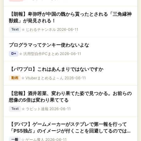
【朗報】卑弥呼が中国の魏から貰ったとされる「三角縁神
獣鏡」が発見される！
★
じわるチャンネル 2026-06-11
Text
プログラマってテンキー使わないよな
★
汎用型自作PCまとめ 2026-06-11
D+
【パワプロ】これはあんまりではないですか
★
Vtuberまとめるよ～ん 2026-06-11
動画
【悲報】酒井若菜、変わり果てた姿で見つかる。お前らの
想像の5倍は変わり果ててる
★
ラビット速報 2026-06-11
Text
【デバフ】ゲームメーカーがステプレで第一報を行って
「PS5独占」のイメージが付くことを回避してるのでは？
と話題に
☆
ゲーム魔人 2026-06-11
一般