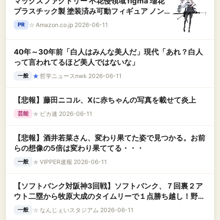
マックスファクトリー 不花侵領域 figma 瑠花
プラスチック製 塗装済み可動フィギュア ノンス
ケール 専用台座付属 全高約145mm
☆
Amazon.co.jp 2026-06-11
PR
40年～30年前「白人はみんな美人だ」現代「あれ？白人
って言われてるほど美人ではないな」
★
哲学ニュースnwk 2026-06-11
一般
【悲報】藤田ニコル、Xに赤ちゃんの写真を載せて炎上
★
ピカ速 2026-06-11
芸能
【悲報】酒井若菜さん、変わり果てた姿で見つかる。お前
らの想像の5倍は変わり果ててる・・・
★
VIPPER速報 2026-06-11
一般
【ソフトバンク対阪神3回戦】ソフトバンク、７回裏２ア
ウト二塁から牧原大成のタイムリーで１点勝ち越し！野村
勇の本塁セーフの判定を巡りリクエストも覆ら
☆
なんじぇいスタジアム 2026-06-11
一般
ず！！！！！！！！！！！