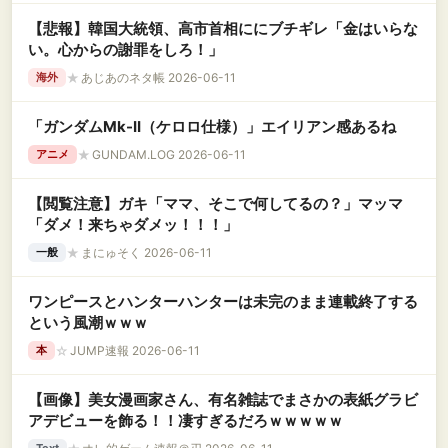
【悲報】韓国大統領、高市首相ににブチギレ「金はいらな
い。心からの謝罪をしろ！」
★
あじあのネタ帳 2026-06-11
海外
「ガンダムMk-II（ケロロ仕様）」エイリアン感あるね
★
GUNDAM.LOG 2026-06-11
アニメ
【閲覧注意】ガキ「ママ、そこで何してるの？」マッマ
「ダメ！来ちゃダメッ！！！」
★
まにゅそく 2026-06-11
一般
ワンピースとハンターハンターは未完のまま連載終了する
という風潮ｗｗｗ
☆
JUMP速報 2026-06-11
本
【画像】美女漫画家さん、有名雑誌でまさかの表紙グラビ
アデビューを飾る！！凄すぎるだろｗｗｗｗｗ