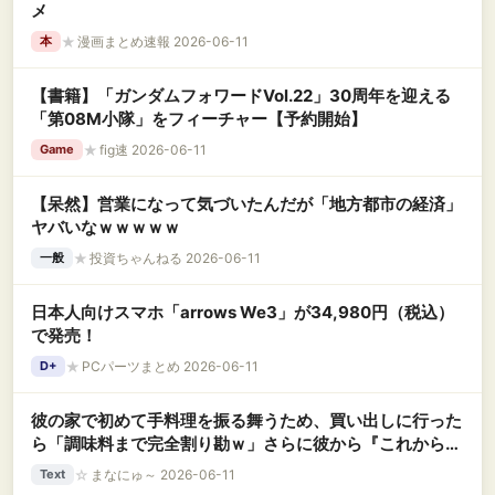
メ
★
漫画まとめ速報 2026-06-11
本
【書籍】「ガンダムフォワードVol.22」30周年を迎える
「第08M小隊」をフィーチャー【予約開始】
★
fig速 2026-06-11
Game
【呆然】営業になって気づいたんだが「地方都市の経済」
ヤバいなｗｗｗｗｗ
★
投資ちゃんねる 2026-06-11
一般
日本人向けスマホ「arrows We3」が34,980円（税込）
で発売！
★
PCパーツまとめ 2026-06-11
D+
彼の家で初めて手料理を振る舞うため、買い出しに行った
ら「調味料まで完全割り勘ｗ」さらに彼から『これからは
毎回家で食べよう☆』と無給の労働を要求され、ドン引き
☆
まなにゅ～ 2026-06-11
Text
している