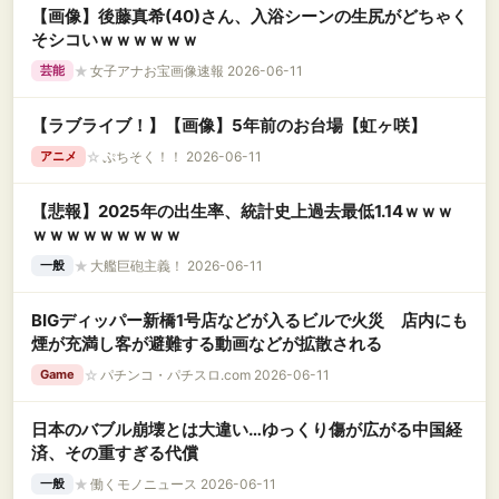
【画像】後藤真希(40)さん、入浴シーンの生尻がどちゃく
そシコいｗｗｗｗｗｗ
★
女子アナお宝画像速報 2026-06-11
芸能
【ラブライブ！】【画像】5年前のお台場【虹ヶ咲】
☆
ぷちそく！！ 2026-06-11
アニメ
【悲報】2025年の出生率、統計史上過去最低1.14ｗｗｗ
ｗｗｗｗｗｗｗｗｗ
★
大艦巨砲主義！ 2026-06-11
一般
BIGディッパー新橋1号店などが入るビルで火災 店内にも
煙が充満し客が避難する動画などが拡散される
☆
パチンコ・パチスロ.com 2026-06-11
Game
日本のバブル崩壊とは大違い…ゆっくり傷が広がる中国経
済、その重すぎる代償
★
働くモノニュース 2026-06-11
一般