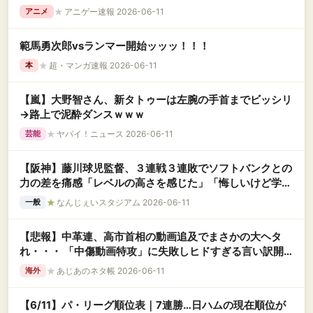
★
アニゲー速報 2026-06-11
アニメ
範馬勇次郎vsランマー開始ッッッ！！！
★
超・マンガ速報 2026-06-11
本
【嵐】大野智さん、新タトゥーは左腕の手首までビッシリ
→路上で泥酔ダンスｗｗｗ
★
ヤバイ！ニュース 2026-06-11
芸能
【阪神】藤川球児監督、３連戦３連敗でソフトバンクとの
力の差を痛感「レベルの高さを感じた」「悔しいけど学び
に変えて」
★
なんじぇいスタジアム 2026-06-11
一般
【悲報】中革連、高市首相の動画追及でまさかの大ヘタ
れ・・・ 「中傷動画特攻」に失敗しヒドすぎる言い訳開
始ｗｗｗ
★
あじあのネタ帳 2026-06-11
海外
【6/11】パ・リーグ順位表｜7連勝…日ハムの現在順位が