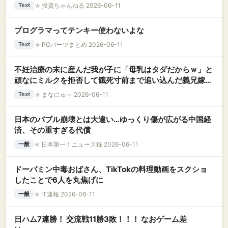
★
投資ちゃんねる 2026-06-11
Text
プログラマってテンキー使わないよな
★
PCパーツまとめ 2026-06-11
Text
不妊治療の末に産んだ我が子に「母乳はタダだからｗ」と
頑なにミルクを拒否して餓死寸前まで追い込んだ義兄嫁。
内緒でミルクをあげたら激怒し、とんでもない理不尽クレ
★
まなにゅ～ 2026-06-11
Text
ームLINEを寄こしてきて！？
日本のバブル崩壊とは大違い…ゆっくり傷が広がる中国経
済、その重すぎる代償
★
日本第一！ニュース録 2026-06-11
一般
ドーパミン中毒おばさん、TikTokの料理動画をスクショ
したことで6人を丸焦げに
★
IT速報 2026-06-11
一般
日ハム7連勝！ 交流戦11勝3敗！！！ なおゲーム差