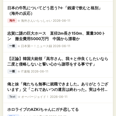
日本の牛乳についてどう思う?←「銭湯で飲むと格別」
（海外の反応）
★
海外さんいらっしゃい 2026-06-11
海外
志賀に謎の巨大ホース 直径2m長さ150m、重量300ト
ン 撤去費用5000万円 中国から漂着か
★
日本第一！ニュース録 2026-06-11
一般
【正論】韓国大統領「高市さん、我々と仲良くしたいなら
二度と侵略しないと誓い心から謝罪をする事です」
★
IT速報 2026-06-11
一般
俺と妹「俺たちも無事に就職できました。ありがとうござ
います」父「これであいつの遺言は終わった。実は今付き
合っている人と結婚する。だからもう一切関わらないでほ
★
オーバージョイド！ 2026-06-11
Text
しい」 俺・妹「！？」 なんと俺と妹は亡き母の托卵児
だった…….
ホロライブのAZKiちゃんにガチ恋してる