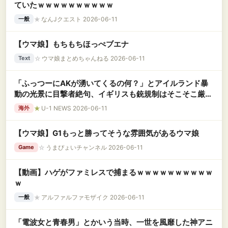
ていたｗｗｗｗｗｗｗｗｗｗ
★
なんJクエスト 2026-06-11
一般
【ウマ娘】もちもちほっぺブエナ
☆
ウマ娘まとめちゃんねる 2026-06-11
Text
「ふっつーにAKが湧いてくるの何？」とアイルランド暴
動の光景に目撃者絶句、イギリスも銃規制はそこそこ厳し
いやろ？
★
U-1 NEWS 2026-06-11
海外
【ウマ娘】G1もっと勝ってそうな雰囲気があるウマ娘
☆
うまぴょいチャンネル 2026-06-11
Game
【動画】ハゲがファミレスで捕まるｗｗｗｗｗｗｗｗｗｗ
ｗ
★
アルファルファモザイク 2026-06-11
一般
「電波女と青春男」とかいう当時、一世を風靡した神アニ