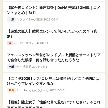
【試合後コメント】新庄監督｜DeNA 交流戦 3回戦｜コメ
ントまとめ｜6/11
☆
ファイターズ王国 2026-06-11
一般
【進撃の巨人】結局エレンって何がしたかったの？（真
剣）
★
JUMP速報 2026-06-11
本
フェルスタッペン陣営がレッドブル上層部とオーストリア
で会合した模様、何を話し合ったんだろうな
★
F1情報通 2026-06-11
一般
【にじ甲2026】パリコレ廃止は残当だけどにじ甲的には
けっこうプレイング変わるな
★
Vtuberまとめるよ～ん 2026-06-11
動画
【画像】陸上女子「性的な目で見ないでください」←これ
ｗｗｗｗｗｗｗｗｗｗ