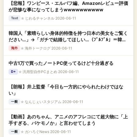
【悲報】ワンピース・エルバフ編、Amazonレビュー評価
が悲惨な事になってしまうwwwwwwwwww
★
じわるチャンネル 2026-06-11
Text
韓国人「素晴らしい身体的特徴を持つ日本の美女をご覧く
ださい…」→「ガチで結婚してほしい…（ﾌﾞﾙﾌﾞﾙ」＝韓国
の反応
★
海外トークログ 2026-06-11
海外
中古1万で買ったノートPC使ってるけど十分過ぎる
★
汎用型自作PCまとめ 2026-06-11
D+
【朗報】井上監督「今日も一方的にやられたわけではな
い」
★
なんじぇいスタジアム 2026-06-11
一般
【動画】あのちゃん、アニメのアフレコにて超大物に「上
手すぎる、バケモノか」と言わせてしまう
★
ガハろぐNews 2026-06-11
一般