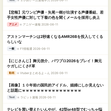
★
オレ的ゲーム速報＠刃 2026-06-11
Text
【悲報】元ワンピ声優・矢尾一樹が出演する声優番組、若
手女性声優に対して下着の色を聞くメールを採用し炎上
★
アニゲー速報 2026-06-11
アニメ
アストンマーチンは2秒速くなるAMR26Bを投入してくる
らしいな
★
F1情報通 2026-06-11
一般
【にじさんじ】舞元啓介、パワプロ2026をプレイ！舞元
ケガしにくさF草
★
Vtuberまとめるよ～ん 2026-06-11
動画
【画像】１０年前の国民的アイドル、娼婦にしか見えない
と話題にｗｗｗｗｗｗｗｗｗｗｗｗｗｗｗｗ
★
ラビット速報 2026-06-11
Text
テレビを買い替えたいんやが、42型or48型でむっちゃ悩