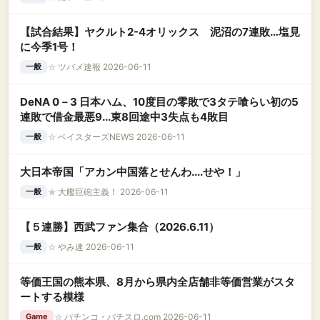
【試合結果】ヤクルト2-4オリックス 泥沼の7連敗…塩見
に今季1号！
☆
ツバメ速報 2026-06-11
一般
DeNA 0－3 日本ハム、10度目の零敗で3タテ喰らい初の5
連敗で借金最悪9...東8回途中3失点も4敗目
☆
ベイスターズNEWS 2026-06-11
一般
大日本帝国「アカン中国落とせんわ....せや！」
★
大艦巨砲主義！ 2026-06-11
一般
【５連勝】西武ファン集合（2026.6.11）
☆
やみ速 2026-06-11
一般
等価王国の熊本県、8月から県内全店舗非等価営業がスタ
ートする模様
☆
パチンコ・パチスロ.com 2026-06-11
Game