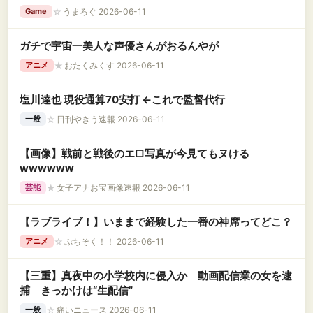
☆
うまろぐ 2026-06-11
Game
ガチで宇宙一美人な声優さんがおるんやが
★
おたくみくす 2026-06-11
アニメ
塩川達也 現役通算70安打 ←これで監督代行
☆
日刊やきう速報 2026-06-11
一般
【画像】戦前と戦後のエ□写真が今見てもヌける
wwwwww
★
女子アナお宝画像速報 2026-06-11
芸能
【ラブライブ！】いままで経験した一番の神席ってどこ？
☆
ぷちそく！！ 2026-06-11
アニメ
【三重】真夜中の小学校内に侵入か 動画配信業の女を逮
捕 きっかけは“生配信”
☆
痛いニュース 2026-06-11
一般