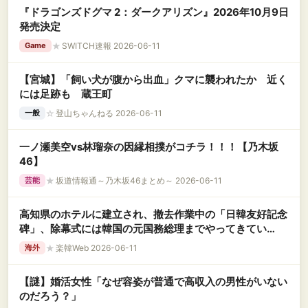
『ドラゴンズドグマ 2：ダークアリズン』2026年10月9日
発売決定
★
SWITCH速報 2026-06-11
Game
【宮城】「飼い犬が腹から出血」クマに襲われたか 近く
には足跡も 蔵王町
☆
登山ちゃんねる 2026-06-11
一般
一ノ瀬美空vs林瑠奈の因縁相撲がコチラ！！！【乃木坂
46】
★
坂道情報通～乃木坂46まとめ～ 2026-06-11
芸能
高知県のホテルに建立され、撤去作業中の「日韓友好記念
碑」、除幕式には韓国の元国務総理までやってきてい
た……いや、けっこうな大物だぞ？
★
楽韓Web 2026-06-11
海外
【謎】婚活女性「なぜ容姿が普通で高収入の男性がいない
のだろう？」