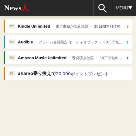
News
人
MENU▼
›
Kindle Unlimited
・ 電子書籍が読み放題 ・ 30日間無料体験
PR
›
Audible
・ プライム会員限定 オーディオブック ・ 30日間無料体験
PR
›
Amazon Music Unlimited
・ 音楽聴き放題 ・ 30日間無料体験
PR
ahamo乗り換えで
20,000ポイントプレゼント！
PR