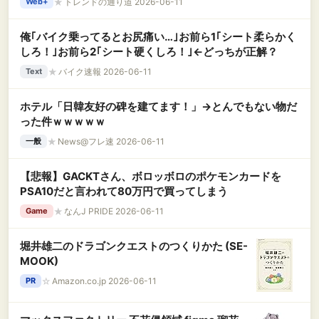
★
トレンドの通り道 2026-06-11
Web+
俺｢バイク乗ってるとお尻痛い…｣お前ら1｢シート柔らかく
しろ！｣お前ら2｢シート硬くしろ！｣←どっちが正解？
★
バイク速報 2026-06-11
Text
ホテル「日韓友好の碑を建てます！」→とんでもない物だ
った件ｗｗｗｗｗ
★
News@フレ速 2026-06-11
一般
【悲報】GACKTさん、ボロッボロのポケモンカードを
PSA10だと言われて80万円で買ってしまう
★
なんJ PRIDE 2026-06-11
Game
堀井雄二のドラゴンクエストのつくりかた (SE-
MOOK)
☆
Amazon.co.jp 2026-06-11
PR