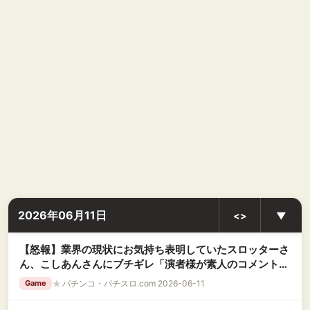
2026年06月11日
<>
▼
【怒報】業界の現状にお気持ち表明していたスロッターさ
ん、こしあんさんにブチギレ「演者様が素人のコメント欄
漁ってインプ稼ぎしてるんじゃねぇよ」
★
パチンコ・パチスロ.com 2026-06-11
Game