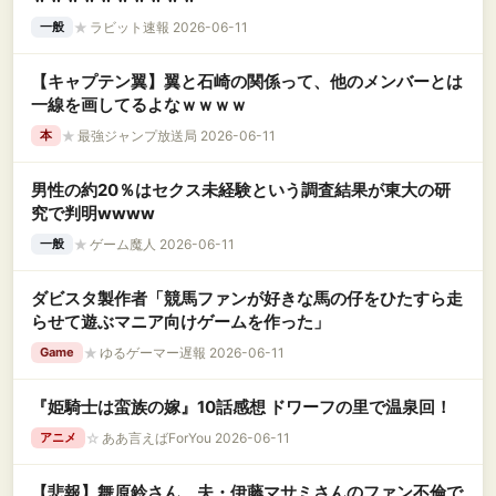
★
ラビット速報 2026-06-11
一般
【キャプテン翼】翼と石崎の関係って、他のメンバーとは
一線を画してるよなｗｗｗｗ
★
最強ジャンプ放送局 2026-06-11
本
男性の約20％はセクス未経験という調査結果が東大の研
究で判明wwww
★
ゲーム魔人 2026-06-11
一般
ダビスタ製作者「競馬ファンが好きな馬の仔をひたすら走
らせて遊ぶマニア向けゲームを作った」
★
ゆるゲーマー遅報 2026-06-11
Game
『姫騎士は蛮族の嫁』10話感想 ドワーフの里で温泉回！
☆
ああ言えばForYou 2026-06-11
アニメ
【悲報】舞原鈴さん、夫・伊藤マサミさんのファン不倫で