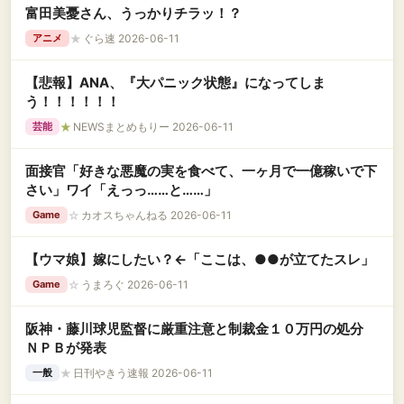
富田美憂さん、うっかりチラッ！？
★
ぐら速 2026-06-11
アニメ
【悲報】ANA、『大パニック状態』になってしま
う！！！！！！
★
NEWSまとめもりー 2026-06-11
芸能
面接官「好きな悪魔の実を食べて、一ヶ月で一億稼いで下
さい」ワイ「えっっ……と……」
☆
カオスちゃんねる 2026-06-11
Game
【ウマ娘】嫁にしたい？←「ここは、●●が立てたスレ」
☆
うまろぐ 2026-06-11
Game
阪神・藤川球児監督に厳重注意と制裁金１０万円の処分
ＮＰＢが発表
★
日刊やきう速報 2026-06-11
一般