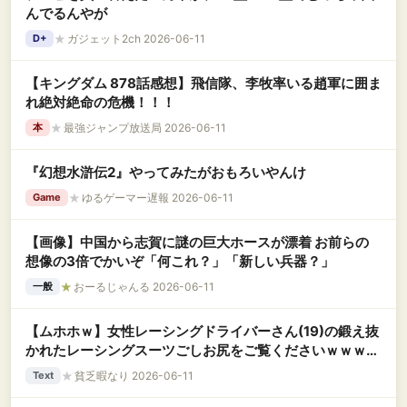
んでるんやが
★
ガジェット2ch 2026-06-11
D+
【キングダム 878話感想】飛信隊、李牧率いる趙軍に囲ま
れ絶対絶命の危機！！！
★
最強ジャンプ放送局 2026-06-11
本
『幻想水滸伝2』やってみたがおもろいやんけ
★
ゆるゲーマー遅報 2026-06-11
Game
【画像】中国から志賀に謎の巨大ホースが漂着 お前らの
想像の3倍でかいぞ「何これ？」「新しい兵器？」
★
おーるじゃんる 2026-06-11
一般
【ムホホｗ】女性レーシングドライバーさん(19)の鍛え抜
かれたレーシングスーツごしお尻をご覧くださいｗｗｗｗ
ｗｗｗｗｗｗｗｗｗ
★
貧乏暇なり 2026-06-11
Text