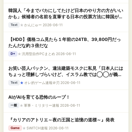
韓国人「今までバカにしてたけど日本のやり方の方がいい
かも」候補者の名前を直筆する日本の投票方法に韓国が興
味津々
★
かんにゅー 2026-06-11
Text
【HDD】価格コム見たら１年前の24TB、39,800円だっ
たんだな約３倍だな
★
汎用型自作PCまとめ 2026-06-11
D+
お笑い芸人パックン、違法建築モスクに私見「日本人には
ちょっと理解しづらいけど、イスラム教では◯◯が義務
なんですよ」→ツッコミ殺到へ
★
オレ的ゲーム速報＠刃 2026-06-11
Text
AIがAIを育てる恐怖のループ！
★
軍事・ミリタリー速報 2026-06-11
一般
『カリアのアトリエ～夜の王国と追憶の道標～』発表
★
SWITCH速報 2026-06-11
Game