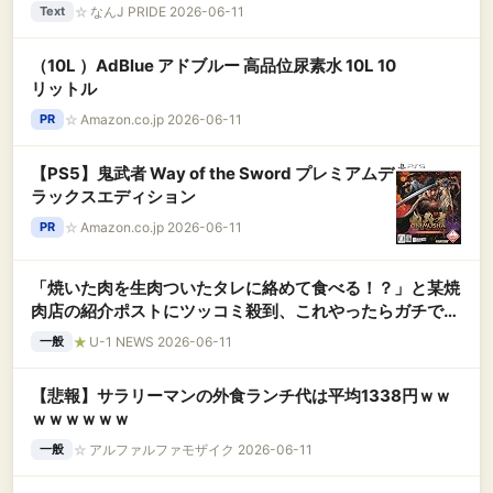
☆
なんJ PRIDE 2026-06-11
Text
（10L ）AdBlue アドブルー 高品位尿素水 10L 10
リットル
☆
Amazon.co.jp 2026-06-11
PR
【PS5】鬼武者 Way of the Sword プレミアムデ
ラックスエディション
☆
Amazon.co.jp 2026-06-11
PR
「焼いた肉を生肉ついたタレに絡めて食べる！？」と某焼
肉店の紹介ポストにツッコミ殺到、これやったらガチで死
人が出るぞ……
★
U-1 NEWS 2026-06-11
一般
【悲報】サラリーマンの外食ランチ代は平均1338円ｗｗ
ｗｗｗｗｗｗ
☆
アルファルファモザイク 2026-06-11
一般