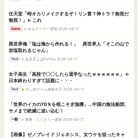
任天堂「時オカリメイクするぞ！リン冒？神トラ？無視だ
無視！」← これ
★
ゆるゲーマー遅報 2026-06-11
Game
異世界俺「塩は海から作れる！」 異世界人「そこの山で
岩塩取れるじゃん」
★
ああ言えばForYou 2026-06-11
Text
女子高生「高校で〇〇したら退学なったｗｗｗｗｗｗ」 ←
日本終わりすぎて話題に・・・
★
オレ的ゲーム速報＠刃 2026-06-11
Text
「世界のイカの70％を根こそぎ漁獲」…中国の無法船団、
サメまで絶滅に追い込む！
★
軍事・ミリタリー速報 2026-06-11
一般
【画像】ゼノブレイド ジェネシス、女ウケを狙ったキャ