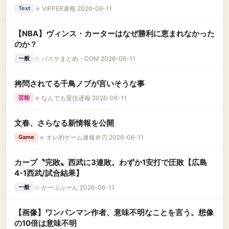
★
VIPPER速報 2026-06-11
Text
【NBA】ヴィンス・カーターはなぜ勝利に恵まれなかった
のか？
☆
バスケまとめ・COM 2026-06-11
一般
拷問されてる千鳥ノブが言いそうな事
★
なんでも受信遅報 2026-06-11
芸能
文春、さらなる新情報を公開
★
オレ的ゲーム速報＠刃 2026-06-11
Game
カープ〝完敗〟西武に3連敗。わずか1安打で圧敗【広島
4-1西武/試合結果】
☆
かーぷぶーん 2026-06-11
一般
【画像】ワンパンマン作者、意味不明なことを言う。想像
の10倍は意味不明