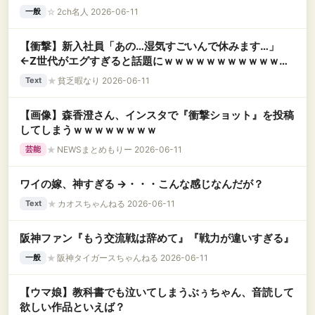
☆
2ch名人 2026-06-11
一般
【衝撃】新入社員「あの…湿気すごいんで休みます…」
←Z世代がエグすぎると話題にｗｗｗｗｗｗｗｗｗｗｗｗ
ｗｗ
★
貧乏暇なり 2026-06-11
Text
【画像】森香澄さん、インスタで『衝撃ショット』を投稿
してしまうｗｗｗｗｗｗｗｗ
★
NEWSまとめもりー 2026-06-11
芸能
ワイの嫁、神すぎる →・・・こんな感じなんだが？
★
カオスちゃんねる 2026-06-11
Text
阪神ファン『もう交流戦は辞めて』『戦力が違いすぎる』
★
阪神タイガースちゃんねる 2026-06-11
一般
【ウマ娘】教科書でも泣いてしまうぶぅちゃん、音読して
欲しい作品といえば？