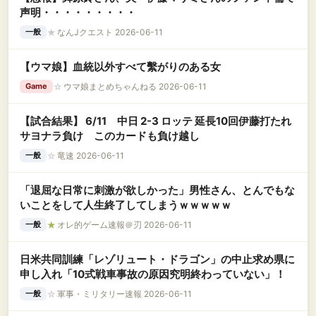
声明・・・・・・・・・
★
なんJクエスト 2026-06-11
一般
【ウマ娘】血統以外すべて繫がりのある女
☆
ウマ娘まとめちゃんねる 2026-06-11
Game
【試合結果】 6/11 中日 2-3 ロッテ 延長10回伊藤打たれ
サヨナラ負け このカードも負け越し
☆
竜速 2026-06-11
一般
「退屈な日常に刺激が欲しかった」男性さん、とんでもな
いことをして人生終了してしまうｗｗｗｗｗ
★
オレ的ゲーム速報＠刃 2026-06-11
一般
日米共同訓練「レゾリュート・ドラゴン」の中止求め県に
申し入れ「10式戦車事故の原因究明終わっていない」！
☆
軍事・ミリタリー速報 2026-06-11
一般