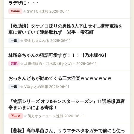
ラデザに・・・
★
SWITCH速報 2026-06-11
Game
【救助済】タケノコ採りの男性3人下山せず…携帯電話を
車に置いていて連絡取れず 岩手・雫石町
★
登山ちゃんねる 2026-06-11
一般
林瑠奈ちゃんの猫語可愛すぎ！！！【乃木坂46】
☆
坂道情報通～乃木坂46まとめ～ 2026-06-11
芸能
おっさんどもが勧めてくる三大洋楽ｗｗｗｗｗｗｗ
★
V系まとめ速報 2026-06-11
一般
『物語シリーズ オフ&モンスターシーズン』11話感想 真宵
亭まいまいによる寄席！
☆
萌えオタニュース速報 2026-06-11
アニメ
【悲報】高市早苗さん、リウマチネタをガチで前にも使っ