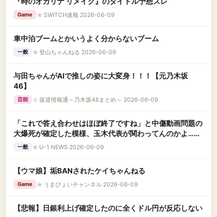
『時のオカリナ リメイク』のタイトル予想スレ
★
SWITCH速報 2026-06-09
Game
車中泊ブームとかいうよく分からないブーム
★
登山ちゃんねる 2026-06-09
一般
与田ちゃんがAIで推しの姿に大変身！！！【元乃木坂
46】
☆
坂道情報通～乃木坂46まとめ～ 2026-06-09
芸能
「これで答え合わせはほぼ終了ですね」と中傷動画問題の
大爆死が確定した模様、玉木代表が関わってんのかよ……
★
U-1 NEWS 2026-06-09
一般
【ウマ娘】垢BANされたケイちゃんねる
★
うまぴょいチャンネル 2026-06-09
Game
【悲報】日銀利上げ確定したのに全くドル円が反応しない