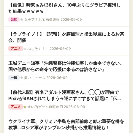
【画像】時東ぁみ(38)さん、10年ぶりにグラビア復帰し
た結果ｗｗｗｗｗ
★
女子アナお宝画像速報 2026-06-09
芸能
【ラブライブ！】【悲報】夕霧綴理と指出毬亜によるお茶
会、開催
☆
ぷちそく！！ 2026-06-09
アニメ
玉城デニー知事「沖縄警察は沖縄知事しか命令できない。
国や他県からの命令で応援に来るのは許さない」
★
痛いニュース 2026-06-09
一般
【前代未聞】有名アダルト漫画家さん、◯◯が理由で
PixivがBANされてしまう→逆にすごすぎて話題に「伝説
誕生」
★
オレ的ゲーム速報＠刃 2026-06-09
アニメ
ウクライナ軍、クリミア半島を南部前線と結ぶ重要な橋を
攻撃…ロシア軍がキンブルン砂州から撤退情報も！