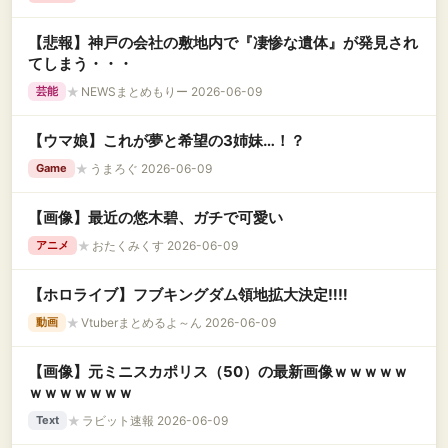
【悲報】神戸の会社の敷地内で『凄惨な遺体』が発見され
てしまう・・・
★
NEWSまとめもりー 2026-06-09
芸能
【ウマ娘】これが夢と希望の3姉妹…！？
★
うまろぐ 2026-06-09
Game
【画像】最近の悠木碧、ガチで可愛い
★
おたくみくす 2026-06-09
アニメ
【ホロライブ】フブキングダム領地拡大決定‼️‼️
★
Vtuberまとめるよ～ん 2026-06-09
動画
【画像】元ミニスカポリス（50）の最新画像ｗｗｗｗｗ
ｗｗｗｗｗｗｗ
★
ラビット速報 2026-06-09
Text