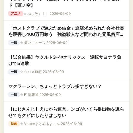
ド【蓮ノ空】
☆
ぷちそく！！ 2026-06-09
アニメ
「ホストクラブで遊ぶため借金」返済求められた会社社長
を殺害し400万円奪う 強盗殺人など問われた元風俗店店
員の女（29）初公判
★
痛いニュース 2026-06-09
一般
【試合結果】ヤクルト3-4☓オリックス 逆転サヨナラ負
けで5連敗
☆
ツバメ速報 2026-06-09
一般
マクラーレン、ちょっとトラブル多すぎない？
★
F1情報通 2026-06-09
一般
【にじさんじ】えにから運営、ンゴがいくら提出物を遅ら
せてもクビにしたりはしない
★
Vtuberまとめるよ～ん 2026-06-09
動画