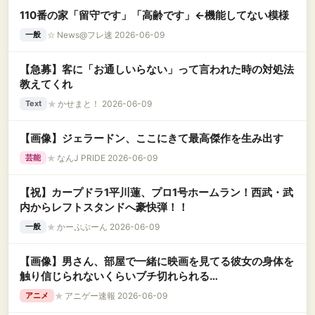
110番の家「留守です」「高齢です」←機能してない模様
☆
News@フレ速 2026-06-09
一般
【急募】客に「お通しいらない」って言われた時の対処法
教えてくれ
★
かせまと！ 2026-06-09
Text
【画像】ジェラードン、ここにきて最高傑作を生み出す
★
なんJ PRIDE 2026-06-09
芸能
【祝】カープドラ1平川蓮、プロ1号ホームラン！西武・武
内からレフトスタンドへ豪快弾！！
★
かーぷぶーん 2026-06-09
一般
【画像】男さん、部屋で一緒に映画を見てる彼女の身体を
触り信じられないくらいブチ切れられる
wwwwwwwwww
★
アニゲー速報 2026-06-09
アニメ