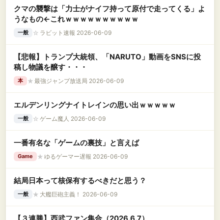
クマの襲撃は「力士がナイフ持って原付で走ってくる」よ
うなもの←これｗｗｗｗｗｗｗｗｗｗ
☆
ラビット速報 2026-06-09
一般
【悲報】トランプ大統領、「NARUTO」動画をSNSに投
稿し物議を醸す・・・
★
最強ジャンプ放送局 2026-06-09
本
エルデンリングナイトレインの思い出ｗｗｗｗｗ
☆
ゲーム魔人 2026-06-09
一般
一番有名な「ゲームの裏技」と言えば
★
ゆるゲーマー遅報 2026-06-09
Game
結局日本って核保有するべきだと思う？
★
大艦巨砲主義！ 2026-06-09
一般
【３連勝】西武ファン集合（2026.6.7）