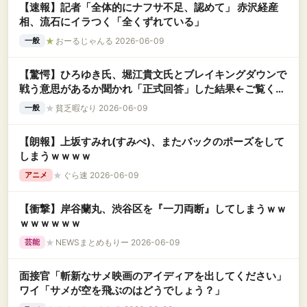
【速報】記者「全体的にナフサ不足、認めて」 赤沢経産
相、流石にイラつく「全くずれている」
★
おーるじゃんる 2026-06-09
一般
【驚愕】ひろゆき氏、堀江貴文氏とブレイキングダウンで
戦う意思があるか聞かれ「正式回答」した結果←ご覧くだ
さいｗｗｗｗｗｗｗｗｗｗｗｗｗ
★
貧乏暇なり 2026-06-09
一般
【朗報】上坂すみれ(すみぺ)、またバックのポーズをして
しまうｗｗｗｗ
★
ぐら速 2026-06-09
アニメ
【衝撃】岸谷蘭丸、渋谷区を『一刀両断』してしまうｗｗ
ｗｗｗｗｗｗ
★
NEWSまとめもりー 2026-06-09
芸能
面接官「斬新なサメ映画のアイディアを出してください」
ワイ「サメが空を飛ぶのはどうでしょう？」