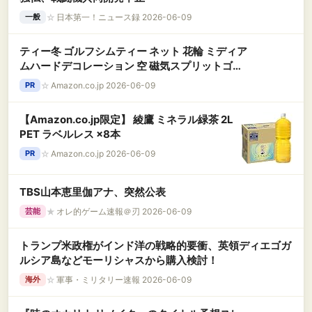
☆
日本第一！ニュース録 2026-06-09
一般
ティー冬 ゴルフシムティー ネット 花輪 ミディア
ムハードデコレーション 空 磁気スプリットゴル
フティー 着信音 冬のラバーtシャツ 冬のティー
☆
Amazon.co.jp 2026-06-09
PR
ジャンボティー
【Amazon.co.jp限定】 綾鷹 ミネラル緑茶 2L
PET ラベルレス ×8本
☆
Amazon.co.jp 2026-06-09
PR
TBS山本恵里伽アナ、突然公表
★
オレ的ゲーム速報＠刃 2026-06-09
芸能
トランプ米政権がインド洋の戦略的要衝、英領ディエゴガ
ルシア島などモーリシャスから購入検討！
☆
軍事・ミリタリー速報 2026-06-09
海外