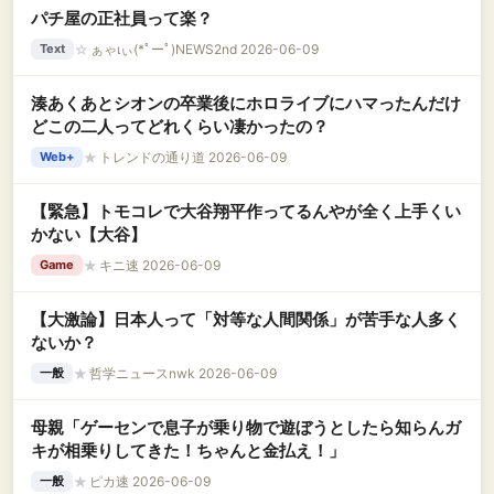
パチ屋の正社員って楽？
☆
ぁゃιぃ(*ﾟーﾟ)NEWS2nd 2026-06-09
Text
湊あくあとシオンの卒業後にホロライブにハマったんだけ
どこの二人ってどれくらい凄かったの？
★
トレンドの通り道 2026-06-09
Web+
【緊急】トモコレで大谷翔平作ってるんやが全く上手くい
かない【大谷】
★
キニ速 2026-06-09
Game
【大激論】日本人って「対等な人間関係」が苦手な人多く
ないか？
★
哲学ニュースnwk 2026-06-09
一般
母親「ゲーセンで息子が乗り物で遊ぼうとしたら知らんガ
キが相乗りしてきた！ちゃんと金払え！」
★
ピカ速 2026-06-09
一般