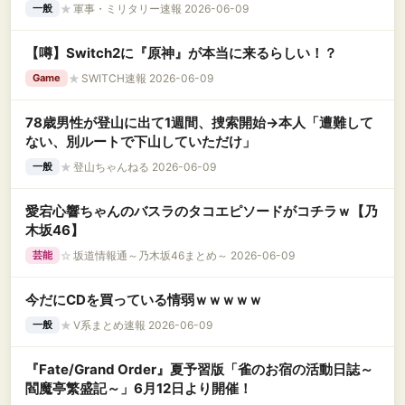
★
軍事・ミリタリー速報 2026-06-09
一般
【噂】Switch2に『原神』が本当に来るらしい！？
★
SWITCH速報 2026-06-09
Game
78歳男性が登山に出て1週間、捜索開始→本人「遭難して
ない、別ルートで下山していただけ」
★
登山ちゃんねる 2026-06-09
一般
愛宕心響ちゃんのバスラのタコエピソードがコチラｗ【乃
木坂46】
☆
坂道情報通～乃木坂46まとめ～ 2026-06-09
芸能
今だにCDを買っている情弱ｗｗｗｗｗ
★
V系まとめ速報 2026-06-09
一般
『Fate/Grand Order』夏予習版「雀のお宿の活動日誌～
閻魔亭繁盛記～」6月12日より開催！