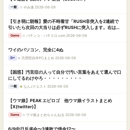
☆
やみ速 2026-06-09
一般
【引き弱に朗報】愛の不時着甘「RUSH非突入を2連続で
引いたら次回の大当りは必ずRUSHに突入します。右は
1/2の10R3回でLT」←これめっちゃ良くね？
☆
パチンコ・パチスロ.com 2026-06-09
Game
ワイのパソコン、完全に4ぬ
★
汎用型自作PCまとめ 2026-06-09
D+
【困惑】汚言症の人って自分で汚い言葉をあえて選んで口
にしてるわけやろ・・・・・・・・・
★
なんJクエスト 2026-06-09
一般
【ウマ娘】PEAK エピロゴ 他ウマ娘イラストまとめ
【X(twitter)】
☆
ウマ娘まとめちゃんねる 2026-06-09
Game
6/9中日反省会〜3連敗で借金17〜