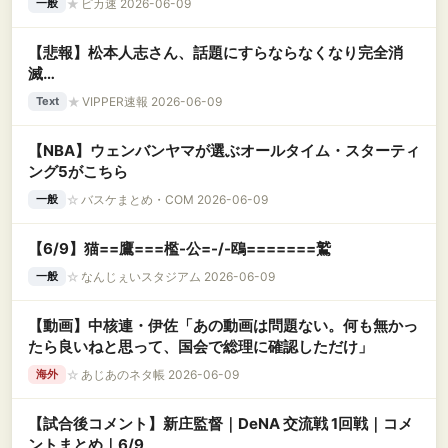
★
ピカ速 2026-06-09
一般
【悲報】松本人志さん、話題にすらならなくなり完全消
滅…
★
VIPPER速報 2026-06-09
Text
【NBA】ウェンバンヤマが選ぶオールタイム・スターティ
ング5がこちら
☆
バスケまとめ・COM 2026-06-09
一般
【6/9】猫==鷹===檻-公=-/-鴎=======鷲
☆
なんじぇいスタジアム 2026-06-09
一般
【動画】中核連・伊佐「あの動画は問題ない。何も無かっ
たら良いねと思って、国会で総理に確認しただけ」
☆
あじあのネタ帳 2026-06-09
海外
【試合後コメント】新庄監督｜DeNA 交流戦 1回戦｜コメ
ントまとめ｜6/9