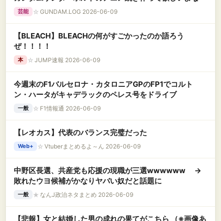
☆
GUNDAM.LOG 2026-06-09
芸能
【BLEACH】BLEACHの何がすごかったのか語ろう
ぜ！！！！
☆
JUMP速報 2026-06-09
本
今週末のF1バルセロナ・カタロニアGPのFP1でコルト
ン・ハータがキャデラックのペレス号をドライブ
☆
F1情報通 2026-06-09
一般
【レオカス】代表のバランス完璧だった
☆
Vtuberまとめるよ～ん 2026-06-09
Web+
中野区長選、共産党も応援の現職が三選wwwwww →
敗れたウヨ候補がかなりヤバい奴だと話題に
★
なんJ政治ネタまとめ 2026-06-09
一般
【悲報】女と結婚した男の成れの果てがこちら （※画像あ