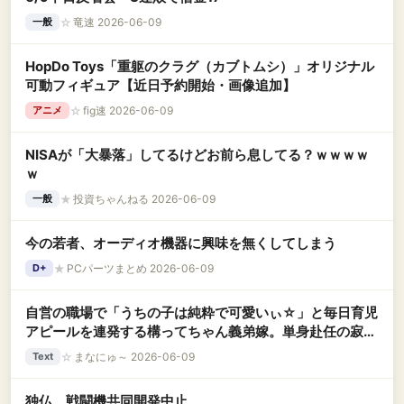
☆
竜速 2026-06-09
一般
HopDo Toys「重躯のクラグ（カブトムシ）」オリジナル
可動フィギュア【近日予約開始・画像追加】
☆
fig速 2026-06-09
アニメ
NISAが「大暴落」してるけどお前ら息してる？ｗｗｗｗ
ｗ
★
投資ちゃんねる 2026-06-09
一般
今の若者、オーディオ機器に興味を無くしてしまう
★
PCパーツまとめ 2026-06-09
D+
自営の職場で「うちの子は純粋で可愛いぃ☆」と毎日育児
アピールを連発する構ってちゃん義弟嫁。単身赴任の寂し
さを職場で爆発させ、トメを巻き込んで仕事の邪魔をする
☆
まなにゅ～ 2026-06-09
Text
バカ嫁に私の限界が近づいてきてる
独仏、戦闘機共同開発中止