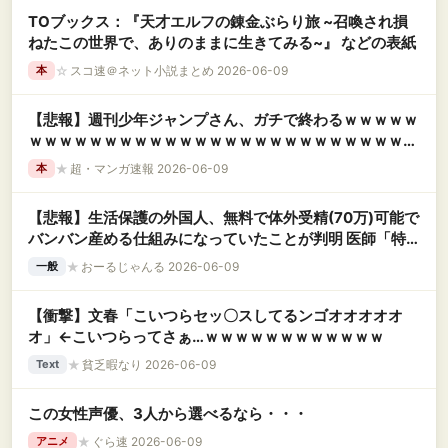
TOブックス：『天才エルフの錬金ぶらり旅 ~召喚され損
ねたこの世界で、ありのままに生きてみる~』 などの表紙
☆
スコ速＠ネット小説まとめ 2026-06-09
本
【悲報】週刊少年ジャンプさん、ガチで終わるｗｗｗｗｗ
ｗｗｗｗｗｗｗｗｗｗｗｗｗｗｗｗｗｗｗｗｗｗｗｗｗｗ
ｗｗｗ
★
超・マンガ速報 2026-06-09
本
【悲報】生活保護の外国人、無料で体外受精(70万)可能で
バンバン産める仕組みになっていたことが判明 医師「特
に中国人が多
★
おーるじゃんる 2026-06-09
一般
【衝撃】文春「こいつらセッ〇スしてるンゴオオオオオ
オ」←こいつらってさぁ…ｗｗｗｗｗｗｗｗｗｗｗｗ
★
貧乏暇なり 2026-06-09
Text
この女性声優、3人から選べるなら・・・
★
ぐら速 2026-06-09
アニメ