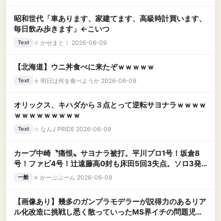
昭和世代「車あります、家建てます、高級時計買います、
毎日飲み歩きます」←こいつ
☆
かせまと！ 2026-06-09
Text
【北海道】ウニ丼食べに来たぞｗｗｗｗｗ
★
明日は何を食べようか 2026-06-09
Text
オリックス、キハダから３点とって逆転サヨナラｗｗｗｗ
ｗｗｗｗｗｗｗｗｗ
☆
なんJ PRIDE 2026-06-09
Text
カープ中崎〝痛恨〟サヨナラ被打。平川プロ1号！坂倉8
号！ファビ4号！辻遠藤高0封も床田5回3失点。ソロ3発
で3点リードも逆転負け【広島3-4x西武/試合結果】
★
かーぷぶーん 2026-06-09
一般
【画像あり】幾多のガンプラモデラーが説得力のあるリア
ル化改造に挑戦し悉く散っていったMS界イチの問題児が