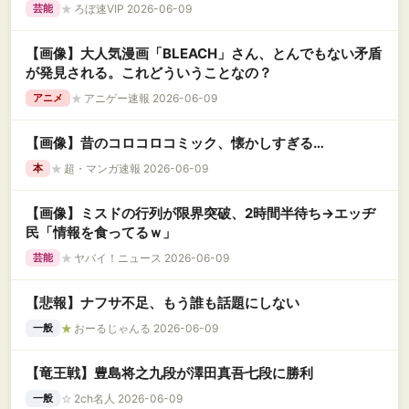
こちらｗｗｗｗ
★
ろぼ速VIP 2026-06-09
芸能
【画像】大人気漫画「BLEACH」さん、とんでもない矛盾
が発見される。これどういうことなの？
★
アニゲー速報 2026-06-09
アニメ
【画像】昔のコロコロコミック、懐かしすぎる…
★
超・マンガ速報 2026-06-09
本
【画像】ミスドの行列が限界突破、2時間半待ち→エッヂ
民「情報を食ってるｗ」
★
ヤバイ！ニュース 2026-06-09
芸能
【悲報】ナフサ不足、もう誰も話題にしない
★
おーるじゃんる 2026-06-09
一般
【竜王戦】豊島将之九段が澤田真吾七段に勝利
☆
2ch名人 2026-06-09
一般