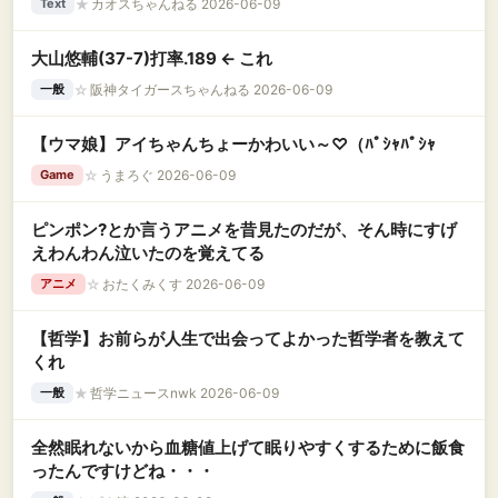
★
カオスちゃんねる 2026-06-09
Text
大山悠輔(37-7)打率.189 ← これ
☆
阪神タイガースちゃんねる 2026-06-09
一般
【ウマ娘】アイちゃんちょーかわいい～♡（ﾊﾟｼｬﾊﾟｼｬ
☆
うまろぐ 2026-06-09
Game
ピンポン?とか言うアニメを昔見たのだが、そん時にすげ
えわんわん泣いたのを覚えてる
☆
おたくみくす 2026-06-09
アニメ
【哲学】お前らが人生で出会ってよかった哲学者を教えて
くれ
★
哲学ニュースnwk 2026-06-09
一般
全然眠れないから血糖値上げて眠りやすくするために飯食
ったんですけどね・・・