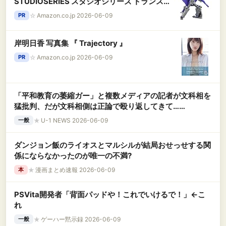
STUDIOSERIES スタジオシリーズ トランスフ
ォーマー TS-34 アストロトレイン 可動フィギ
☆
Amazon.co.jp 2026-06-09
PR
ュア
岸明日香 写真集 『 Trajectory 』
☆
Amazon.co.jp 2026-06-09
PR
「平和教育の萎縮ガー」と複数メディアの記者が文科相を
猛批判、だが文科相側は正論で殴り返してきて……
★
U-1 NEWS 2026-06-09
一般
ダンジョン飯のライオスとマルシルが結局おせっせする関
係にならなかったのが唯一の不満?
★
漫画まとめ速報 2026-06-09
本
PSVita開発者「背面パッドや！これでいけるで！」←こ
れ
★
ゲーハー黙示録 2026-06-09
一般