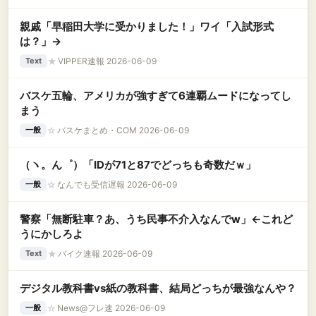
親戚「早稲田大学に受かりました！」ワイ「入試形式
は？」→
★
VIPPER速報 2026-06-09
Text
バスケ五輪、アメリカが強すぎて6連覇ムードになってし
まう
☆
バスケまとめ・COM 2026-06-09
一般
（ヽ。ん゜）「IDが71と87でどっちも奇数だｗ」
☆
なんでも受信遅報 2026-06-09
一般
警察「無断駐車？あ、うち民事不介入なんでw」←これど
うにかしろよ
★
バイク速報 2026-06-09
Text
デジタル教科書vs紙の教科書、結局どっちが最強なんや？
☆
News@フレ速 2026-06-09
一般