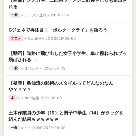
【画像】メスガキ、二郎系ラーメンに歓迎されるも追放さ
れる
★
ラーメン速報 2026-06-09
一般
Gジェネで再注目！「ボルク・クライ」を語ろう
★
GUNDAM.LOG 2026-06-09
アニメ
【動画】道路に飛び出した女子小学生、車に撥ねられブッ
飛ばされる……
★
まにゅそく 2026-06-09
一般
【疑問】亀仙流の武術のスタイルってどんなのなん
や？？？？
★
JUMP速報 2026-06-09
本
土木作業員の少年（19）と男子中学生（14）がタッグを
組んだ結果ｗｗｗｗｗｗ
★
バイク速報 2026-06-09
一般