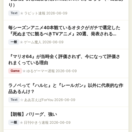
り）
★
ラビット速報 2026-06-09
Text
毎シーズンアニメ40本観ているオタクがガチで選定した
『死ぬまでに観るべきTVアニメ』20選、発表される
www
★
ゲーム魔人 2026-06-09
一般
『マリオ64』が当時全く評価されず、今になって評価さ
れまくっている理由
★
ゆるゲーマー遅報 2026-06-09
Game
ラノベって『ハルヒ』と『レールガン』以外に代表的な作
品あるんけ？
☆
ああ言えばForYou 2026-06-09
Text
【朗報】パリーグ、強い
★
日刊やきう速報 2026-06-09
一般