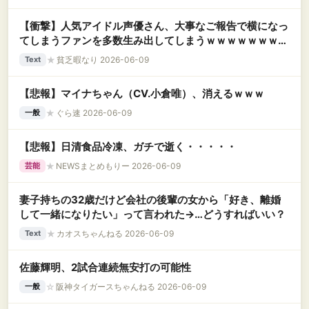
【衝撃】人気アイドル声優さん、大事なご報告で横になっ
てしまうファンを多数生み出してしまうｗｗｗｗｗｗｗｗ
ｗｗｗｗ
★
貧乏暇なり 2026-06-09
Text
【悲報】マイナちゃん（CV.小倉唯）、消えるｗｗｗ
★
ぐら速 2026-06-09
一般
【悲報】日清食品冷凍、ガチで逝く・・・・・
★
NEWSまとめもりー 2026-06-09
芸能
妻子持ちの32歳だけど会社の後輩の女から「好き、離婚
して一緒になりたい」って言われた→…どうすればいい？
★
カオスちゃんねる 2026-06-09
Text
佐藤輝明、2試合連続無安打の可能性
☆
阪神タイガースちゃんねる 2026-06-09
一般