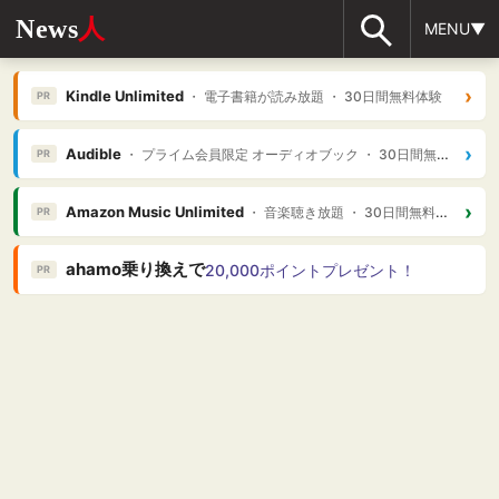
News
人
MENU▼
›
Kindle Unlimited
・ 電子書籍が読み放題 ・ 30日間無料体験
PR
›
Audible
・ プライム会員限定 オーディオブック ・ 30日間無料体験
PR
›
Amazon Music Unlimited
・ 音楽聴き放題 ・ 30日間無料体験
PR
ahamo乗り換えで
20,000ポイントプレゼント！
PR