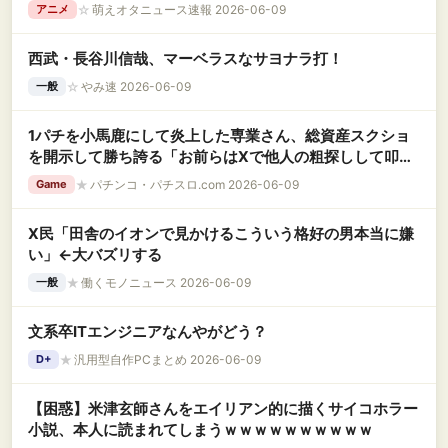
☆
萌えオタニュース速報 2026-06-09
アニメ
西武・長谷川信哉、マーベラスなサヨナラ打！
☆
やみ速 2026-06-09
一般
1パチを小馬鹿にして炎上した専業さん、総資産スクショ
を開示して勝ち誇る「お前らはXで他人の粗探しして叩く
だけの脇役の人生」「月アベ50で遊びまくり、就職はい
★
パチンコ・パチスロ.com 2026-06-09
Game
つでも出来る」
X民「田舎のイオンで見かけるこういう格好の男本当に嫌
い」←大バズリする
★
働くモノニュース 2026-06-09
一般
文系卒ITエンジニアなんやがどう？
★
汎用型自作PCまとめ 2026-06-09
D+
【困惑】米津玄師さんをエイリアン的に描くサイコホラー
小説、本人に読まれてしまうｗｗｗｗｗｗｗｗｗｗ