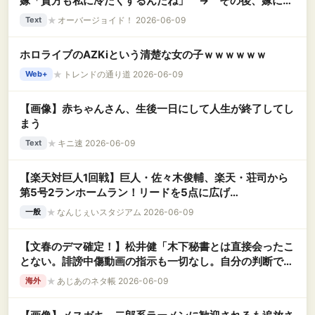
嫁「貴方も私に冷たくするんだね」 → その後、嫁に会
ったのは弁護士と一緒に１度きり。血眼で俺の行方を探し
★
オーバージョイド！ 2026-06-09
Text
ている…….
ホロライブのAZKiという清楚な女の子ｗｗｗｗｗｗ
★
トレンドの通り道 2026-06-09
Web+
【画像】赤ちゃんさん、生後一日にして人生が終了してし
まう
★
キニ速 2026-06-09
Text
【楽天対巨人1回戦】巨人・佐々木俊輔、楽天・荘司から
第5号2ランホームラン！リードを5点に広げ
る！！！！！！！！！！！！！！！！！
★
なんじぇいスタジアム 2026-06-09
一般
【文春のデマ確定！】松井健「木下秘書とは直接会ったこ
とない。誹謗中傷動画の指示も一切なし。自分の判断で作
った」
★
あじあのネタ帳 2026-06-09
海外