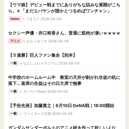
【ウマ娘】デビュー戦までにありがちな詰みな展開がこち
ら。←「まだエバヤンが誰かとつるめばワンチャン」
☆
うまろぐ 2026-06-09
Game
セクシー声優・井口裕香さん、普通に筋肉が凄いｗｗｗｗ
★
おたくみくす 2026-06-09
アニメ
【５連勝】巨人ファン集合【則本】
★
なんじぇいスタジアム 2026-06-09
一般
中学校のホームルーム中 教室の天井が剝がれ生徒の机に
落下… 座席の生徒はその日欠席で無事
☆
ガハろぐNews 2026-06-09
一般
【予告先発】加藤貴之｜6月10日 DeNA戦｜18:00開始
☆
ファイターズ王国 2026-06-09
一般
ガンダムサンダーボルトのアニメ続き作って欲しいよな