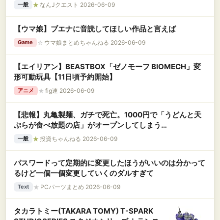
★
なんJクエスト 2026-06-09
一般
【ウマ娘】ブエナに音読してほしい作品と言えば
☆
ウマ娘まとめちゃんねる 2026-06-09
Game
【エイリアン】BEASTBOX「ゼノモーフ BIOMECH」変
形可動玩具【11日頃予約開始】
★
fig速 2026-06-09
アニメ
【悲報】丸亀製麺、ガチで死亡。1000円で「うどんと天
ぷらが食べ放題の店」がオープンしてしまう
wywywywyw
★
投資ちゃんねる 2026-06-09
一般
パスワードって定期的に変更したほうがいいのは分かって
るけど一個一個変更していくのダルすぎて
★
PCパーツまとめ 2026-06-09
Text
タカラトミー(TAKARA TOMY) T-SPARK