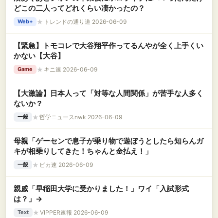
どこの二人ってどれくらい凄かったの？
★
トレンドの通り道 2026-06-09
Web+
【緊急】トモコレで大谷翔平作ってるんやが全く上手くい
かない【大谷】
★
キニ速 2026-06-09
Game
【大激論】日本人って「対等な人間関係」が苦手な人多く
ないか？
★
哲学ニュースnwk 2026-06-09
一般
母親「ゲーセンで息子が乗り物で遊ぼうとしたら知らんガ
キが相乗りしてきた！ちゃんと金払え！」
★
ピカ速 2026-06-09
一般
親戚「早稲田大学に受かりました！」ワイ「入試形式
は？」→
★
VIPPER速報 2026-06-09
Text