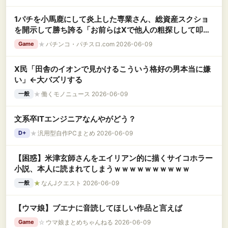
1パチを小馬鹿にして炎上した専業さん、総資産スクショ
を開示して勝ち誇る「お前らはXで他人の粗探しして叩く
だけの脇役の人生」「月アベ50で遊びまくり、就職はい
★
パチンコ・パチスロ.com 2026-06-09
Game
つでも出来る」
X民「田舎のイオンで見かけるこういう格好の男本当に嫌
い」←大バズリする
★
働くモノニュース 2026-06-09
一般
文系卒ITエンジニアなんやがどう？
★
汎用型自作PCまとめ 2026-06-09
D+
【困惑】米津玄師さんをエイリアン的に描くサイコホラー
小説、本人に読まれてしまうｗｗｗｗｗｗｗｗｗｗ
★
なんJクエスト 2026-06-09
一般
【ウマ娘】ブエナに音読してほしい作品と言えば
☆
ウマ娘まとめちゃんねる 2026-06-09
Game