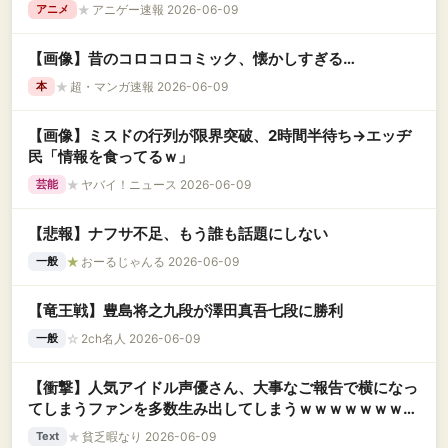
★
アニゲー速報 2026-06-09
アニメ
【画像】昔のコロコロコミック、懐かしすぎる…
★
超・マンガ速報 2026-06-09
本
【画像】ミスドの行列が限界突破、2時間半待ち→エッヂ
民「情報を食ってるｗ」
★
ヤバイ！ニュース 2026-06-09
芸能
【悲報】ナフサ不足、もう誰も話題にしない
★
おーるじゃんる 2026-06-09
一般
【竜王戦】豊島将之九段が澤田真吾七段に勝利
☆
2ch名人 2026-06-09
一般
【衝撃】人気アイドル声優さん、大事なご報告で横になっ
てしまうファンを多数生み出してしまうｗｗｗｗｗｗｗｗ
ｗｗｗｗ
★
貧乏暇なり 2026-06-09
Text