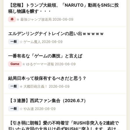
【悲報】トランプ大統領、「NARUTO」動画をSNSに投
稿し物議を醸す・・・
★
最強ジャンプ放送局 2026-06-09
本
エルデンリングナイトレインの思い出ｗｗｗｗｗ
☆
ゲーム魔人 2026-06-09
一般
一番有名な「ゲームの裏技」と言えば
★
ゆるゲーマー遅報 2026-06-09
Game
結局日本って核保有するべきだと思う？
★
大艦巨砲主義！ 2026-06-09
一般
【３連勝】西武ファン集合（2026.6.7）
☆
やみ速 2026-06-09
一般
【引き弱に朗報】愛の不時着甘「RUSH非突入を2連続で
引いたら次回の大当りは必ずRUSHに突入します。右は