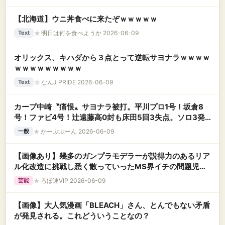
【北海道】ウニ丼食べに来たぞｗｗｗｗｗ
★
明日は何を食べようか 2026-06-09
Text
オリックス、キハダから３点とって逆転サヨナラｗｗｗｗ
ｗｗｗｗｗｗｗｗｗ
☆
なんJ PRIDE 2026-06-09
Text
カープ中崎〝痛恨〟サヨナラ被打。平川プロ1号！坂倉8
号！ファビ4号！辻遠藤高0封も床田5回3失点。ソロ3発
で3点リードも逆転負け【広島3-4x西武/試合結果】
★
かーぷぶーん 2026-06-09
一般
【画像あり】幾多のガンプラモデラーが説得力のあるリア
ル化改造に挑戦し悉く散っていったMS界イチの問題児が
こちらｗｗｗｗ
★
ろぼ速VIP 2026-06-09
芸能
【画像】大人気漫画「BLEACH」さん、とんでもない矛盾
が発見される。これどういうことなの？