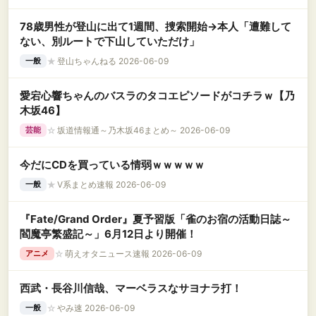
78歳男性が登山に出て1週間、捜索開始→本人「遭難して
ない、別ルートで下山していただけ」
★
登山ちゃんねる 2026-06-09
一般
愛宕心響ちゃんのバスラのタコエピソードがコチラｗ【乃
木坂46】
☆
坂道情報通～乃木坂46まとめ～ 2026-06-09
芸能
今だにCDを買っている情弱ｗｗｗｗｗ
★
V系まとめ速報 2026-06-09
一般
『Fate/Grand Order』夏予習版「雀のお宿の活動日誌～
閻魔亭繁盛記～」6月12日より開催！
☆
萌えオタニュース速報 2026-06-09
アニメ
西武・長谷川信哉、マーベラスなサヨナラ打！
☆
やみ速 2026-06-09
一般