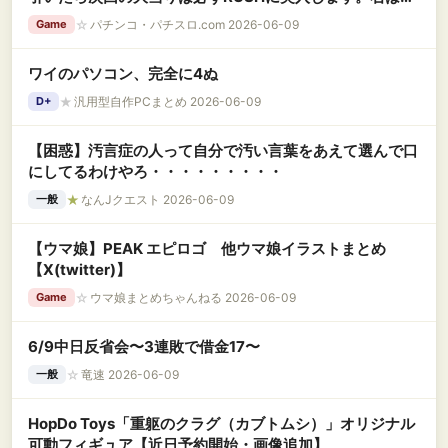
1/2の10R3回でLT」←これめっちゃ良くね？
☆
パチンコ・パチスロ.com 2026-06-09
Game
ワイのパソコン、完全に4ぬ
★
汎用型自作PCまとめ 2026-06-09
D+
【困惑】汚言症の人って自分で汚い言葉をあえて選んで口
にしてるわけやろ・・・・・・・・・
★
なんJクエスト 2026-06-09
一般
【ウマ娘】PEAK エピロゴ 他ウマ娘イラストまとめ
【X(twitter)】
☆
ウマ娘まとめちゃんねる 2026-06-09
Game
6/9中日反省会〜3連敗で借金17〜
☆
竜速 2026-06-09
一般
HopDo Toys「重躯のクラグ（カブトムシ）」オリジナル
可動フィギュア【近日予約開始・画像追加】