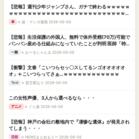
【悲報】週刊少年ジャンプさん、ガチで終わるｗｗｗｗｗ
ｗｗｗｗｗｗｗｗｗｗｗｗｗｗｗｗｗｗｗｗｗｗｗｗｗｗ
ｗｗｗ
★
超・マンガ速報 2026-06-09
本
【悲報】生活保護の外国人、無料で体外受精(70万)可能で
バンバン産める仕組みになっていたことが判明 医師「特
に中国人が多
★
おーるじゃんる 2026-06-09
一般
【衝撃】文春「こいつらセッ〇スしてるンゴオオオオオ
オ」←こいつらってさぁ…ｗｗｗｗｗｗｗｗｗｗｗｗ
★
貧乏暇なり 2026-06-09
Text
この女性声優、3人から選べるなら・・・
★
ぐら速 2026-06-09
アニメ
【悲報】神戸の会社の敷地内で『凄惨な遺体』が発見され
てしまう・・・
★
NEWSまとめもりー 2026-06-09
芸能