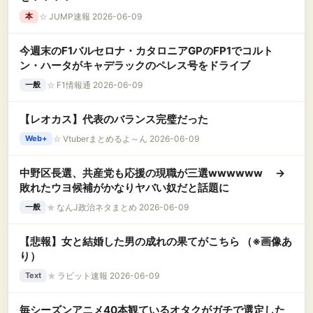
☆
JUMP速報 2026-06-09
本
今週末のF1バルセロナ・カタロニアGPのFP1でコルト
ン・ハータがキャデラックのペレス号をドライブ
☆
F1情報通 2026-06-09
一般
【レオカス】代表のバランス完璧だった
☆
Vtuberまとめるよ～ん 2026-06-09
Web+
中野区長選、共産党も応援の現職が三選wwwwww →
敗れたウヨ候補がかなりヤバい奴だと話題に
★
なんJ政治ネタまとめ 2026-06-09
一般
【悲報】女と結婚した男の成れの果てがこちら （※画像あ
り）
★
ラビット速報 2026-06-09
Text
毎シーズンアニメ40本観ているオタクがガチで選定した