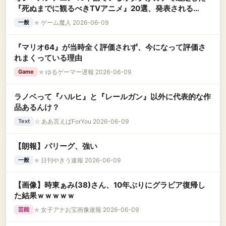
『死ぬまでに観るべきTVアニメ』20選、発表される
www
★
ゲーム魔人 2026-06-09
一般
『マリオ64』が当時全く評価されず、今になって評価さ
れまくっている理由
★
ゆるゲーマー遅報 2026-06-09
Game
ラノベって『ハルヒ』と『レールガン』以外に代表的な作
品あるんけ？
☆
ああ言えばForYou 2026-06-09
Text
【朗報】パリーグ、強い
★
日刊やきう速報 2026-06-09
一般
【画像】時東ぁみ(38)さん、10年ぶりにグラビア復帰し
た結果ｗｗｗｗｗ
★
女子アナお宝画像速報 2026-06-09
芸能