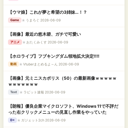
【ウマ娘】これが夢と希望の3姉妹…！？
★
うまろぐ 2026-06-09
Game
【画像】最近の悠木碧、ガチで可愛い
★
おたくみくす 2026-06-09
アニメ
【ホロライブ】フブキングダム領地拡大決定‼️‼️
★
Vtuberまとめるよ～ん 2026-06-09
動画
【画像】元ミニスカポリス（50）の最新画像ｗｗｗｗｗ
ｗｗｗｗｗｗｗ
★
ラビット速報 2026-06-09
Text
【朗報】優良企業マイクロソフト、Windows 11で不評だ
った右クリックメニューの見直し作業をやっていた
★
ガジェット2ch 2026-06-09
D+