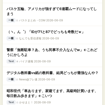
バスケ五輪、アメリカが強すぎて6連覇ムードになってし
まう
☆
バスケまとめ・COM 2026-06-09
一般
（ヽ。ん゜）「IDが71と87でどっちも奇数だｗ」
☆
なんでも受信遅報 2026-06-09
一般
警察「無断駐車？あ、うち民事不介入なんでw」←これど
うにかしろよ
★
バイク速報 2026-06-09
Text
デジタル教科書vs紙の教科書、結局どっちが最強なんや？
☆
News@フレ速 2026-06-09
一般
昭和世代「車あります、家建てます、高級時計買います、
毎日飲み歩きます」←こいつ
☆
かせまと！ 2026-06-09
Text