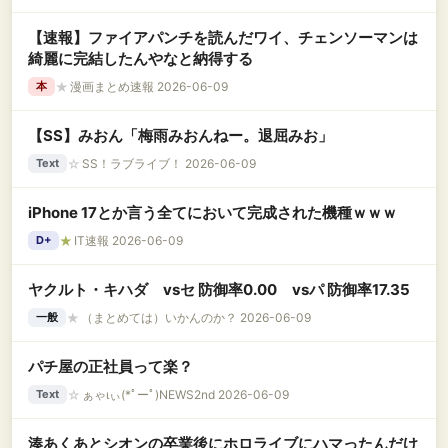
【速報】ファイアパンチを読んだワイ、チェンソーマンは
綺麗に完結したんやなと納得する
★
漫画まとめ速報 2026-06-09
本
【SS】みおん「梅雨みおんねー。退屈みお」
☆
SS！ラブライブ！ 2026-06-09
Text
iPhone 17とか言う全てにおいて完成された機種ｗｗｗ
★
IT速報 2026-06-09
D+
ヤクルト・キハダ vsセ 防御率0.00 vsパ 防御率17.35
★
（まとめては）いかんのか？ 2026-06-09
一般
パチ屋の正社員って楽？
☆
ぁゃιぃ(*ﾟーﾟ)NEWS2nd 2026-06-09
Text
湊あくあとシオンの卒業後にホロライブにハマったんだけ