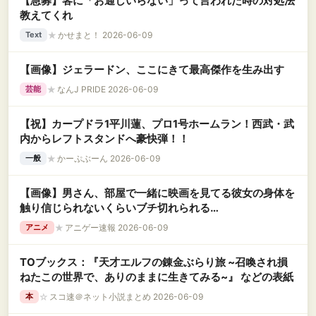
【急募】客に「お通しいらない」って言われた時の対処法
教えてくれ
★
かせまと！ 2026-06-09
Text
【画像】ジェラードン、ここにきて最高傑作を生み出す
★
なんJ PRIDE 2026-06-09
芸能
【祝】カープドラ1平川蓮、プロ1号ホームラン！西武・武
内からレフトスタンドへ豪快弾！！
★
かーぷぶーん 2026-06-09
一般
【画像】男さん、部屋で一緒に映画を見てる彼女の身体を
触り信じられないくらいブチ切れられる
wwwwwwwwww
★
アニゲー速報 2026-06-09
アニメ
TOブックス：『天才エルフの錬金ぶらり旅 ~召喚され損
ねたこの世界で、ありのままに生きてみる~』 などの表紙
☆
スコ速＠ネット小説まとめ 2026-06-09
本