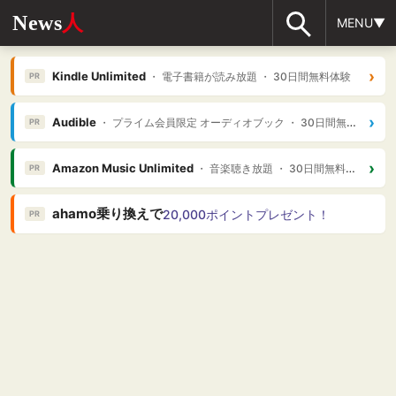
News
人
MENU▼
›
Kindle Unlimited
・ 電子書籍が読み放題 ・ 30日間無料体験
PR
›
Audible
・ プライム会員限定 オーディオブック ・ 30日間無料体験
PR
›
Amazon Music Unlimited
・ 音楽聴き放題 ・ 30日間無料体験
PR
ahamo乗り換えで
20,000ポイントプレゼント！
PR