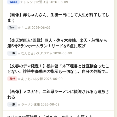
★
トレンドの通り道 2026-06-09
Web+
【画像】赤ちゃんさん、生後一日にして人生が終了してし
まう
★
キニ速 2026-06-09
Text
【楽天対巨人1回戦】巨人・佐々木俊輔、楽天・荘司から
第5号2ランホームラン！リードを5点に広げ
る！！！！！！！！！！！！！！！！！
★
なんじぇいスタジアム 2026-06-09
一般
【文春のデマ確定！】松井健「木下秘書とは直接会ったこ
とない。誹謗中傷動画の指示も一切なし。自分の判断で作
った」
★
あじあのネタ帳 2026-06-09
海外
【画像】メスガキ、二郎系ラーメンに歓迎されるも追放さ
れる
★
ラーメン速報 2026-06-09
一般