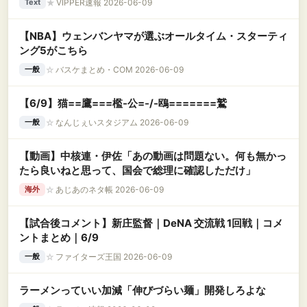
★
VIPPER速報 2026-06-09
Text
【NBA】ウェンバンヤマが選ぶオールタイム・スターティ
ング5がこちら
☆
バスケまとめ・COM 2026-06-09
一般
【6/9】猫==鷹===檻-公=-/-鴎=======鷲
☆
なんじぇいスタジアム 2026-06-09
一般
【動画】中核連・伊佐「あの動画は問題ない。何も無かっ
たら良いねと思って、国会で総理に確認しただけ」
☆
あじあのネタ帳 2026-06-09
海外
【試合後コメント】新庄監督｜DeNA 交流戦 1回戦｜コメ
ントまとめ｜6/9
☆
ファイターズ王国 2026-06-09
一般
ラーメンっていい加減「伸びづらい麺」開発しろよな