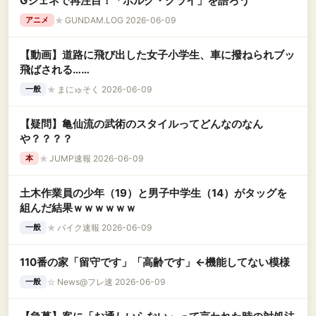
Gジェネで再注目！「ボルク・クライ」を語ろう
★
GUNDAM.LOG 2026-06-09
アニメ
【動画】道路に飛び出した女子小学生、車に撥ねられブッ
飛ばされる……
★
まにゅそく 2026-06-09
一般
【疑問】亀仙流の武術のスタイルってどんなのなん
や？？？？
★
JUMP速報 2026-06-09
本
土木作業員の少年（19）と男子中学生（14）がタッグを
組んだ結果ｗｗｗｗｗｗ
★
バイク速報 2026-06-09
一般
110番の家「留守です」「高齢です」←機能してない模様
☆
News@フレ速 2026-06-09
一般