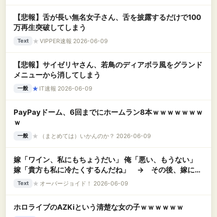
【悲報】舌が長い無名女子さん、舌を披露するだけで100
万再生突破してしまう
★
VIPPER速報 2026-06-09
Text
【悲報】サイゼリヤさん、若鳥のディアボラ風をグランド
メニューから消してしまう
★
IT速報 2026-06-09
一般
PayPayドーム、6回までにホームラン8本ｗｗｗｗｗｗｗ
ｗ
★
（まとめては）いかんのか？ 2026-06-09
一般
嫁「ワイン、私にもちょうだい」 俺「悪い、もうない」
嫁「貴方も私に冷たくするんだね」 → その後、嫁に会
ったのは弁護士と一緒に１度きり。血眼で俺の行方を探し
★
オーバージョイド！ 2026-06-09
Text
ている…….
ホロライブのAZKiという清楚な女の子ｗｗｗｗｗｗ