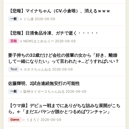
【悲報】マイナちゃん（CV.小倉唯）、消えるｗｗｗ
★
ぐら速 2026-06-09
一般
【悲報】日清食品冷凍、ガチで逝く・・・・・
★
NEWSまとめもりー 2026-06-09
芸能
妻子持ちの32歳だけど会社の後輩の女から「好き、離婚
して一緒になりたい」って言われた→…どうすればいい？
★
カオスちゃんねる 2026-06-09
Text
佐藤輝明、2試合連続無安打の可能性
☆
阪神タイガースちゃんねる 2026-06-09
一般
【ウマ娘】デビュー戦までにありがちな詰みな展開がこち
ら。←「まだエバヤンが誰かとつるめばワンチャン」
☆
うまろぐ 2026-06-09
Game