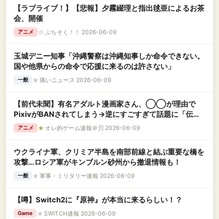
【ラブライブ！】【悲報】夕霧綴理と指出毬亜によるお茶
会、開催
☆
ぷちそく！！ 2026-06-09
アニメ
玉城デニー知事「沖縄警察は沖縄知事しか命令できない。
国や他県からの命令で応援に来るのは許さない」
★
痛いニュース 2026-06-09
一般
【前代未聞】有名アダルト漫画家さん、◯◯が理由で
PixivがBANされてしまう→逆にすごすぎて話題に「伝説
誕生」
★
オレ的ゲーム速報＠刃 2026-06-09
アニメ
ウクライナ軍、クリミア半島を南部前線と結ぶ重要な橋を
攻撃…ロシア軍がキンブルン砂州から撤退情報も！
★
軍事・ミリタリー速報 2026-06-09
一般
【噂】Switch2に『原神』が本当に来るらしい！？
★
SWITCH速報 2026-06-09
Game