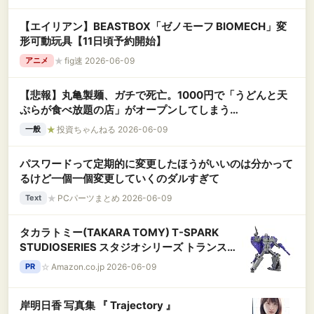
【エイリアン】BEASTBOX「ゼノモーフ BIOMECH」変
形可動玩具【11日頃予約開始】
★
fig速 2026-06-09
アニメ
【悲報】丸亀製麺、ガチで死亡。1000円で「うどんと天
ぷらが食べ放題の店」がオープンしてしまう
wywywywyw
★
投資ちゃんねる 2026-06-09
一般
パスワードって定期的に変更したほうがいいのは分かって
るけど一個一個変更していくのダルすぎて
★
PCパーツまとめ 2026-06-09
Text
タカラトミー(TAKARA TOMY) T-SPARK
STUDIOSERIES スタジオシリーズ トランスフ
ォーマー TS-34 アストロトレイン 可動フィギ
☆
Amazon.co.jp 2026-06-09
PR
ュア
岸明日香 写真集 『 Trajectory 』