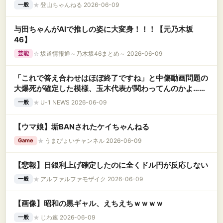
★
登山ちゃんねる 2026-06-09
一般
与田ちゃんがAIで推しの姿に大変身！！！【元乃木坂
46】
☆
坂道情報通～乃木坂46まとめ～ 2026-06-09
芸能
「これで答え合わせはほぼ終了ですね」と中傷動画問題の
大爆死が確定した模様、玉木代表が関わってんのかよ……
★
U-1 NEWS 2026-06-09
一般
【ウマ娘】垢BANされたケイちゃんねる
★
うまぴょいチャンネル 2026-06-09
Game
【悲報】日銀利上げ確定したのに全くドル円が反応しない
★
アルファルファモザイク 2026-06-09
一般
【画像】昭和の黒ギャル、えちえちｗｗｗｗ
★
じわ速 2026-06-09
一般