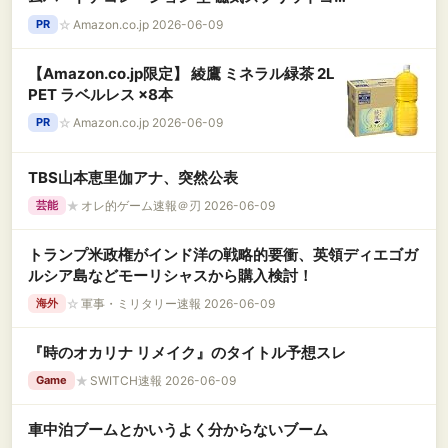
フティー 着信音 冬のラバーtシャツ 冬のティー
☆
Amazon.co.jp 2026-06-09
PR
ジャンボティー
【Amazon.co.jp限定】 綾鷹 ミネラル緑茶 2L
PET ラベルレス ×8本
☆
Amazon.co.jp 2026-06-09
PR
TBS山本恵里伽アナ、突然公表
★
オレ的ゲーム速報＠刃 2026-06-09
芸能
トランプ米政権がインド洋の戦略的要衝、英領ディエゴガ
ルシア島などモーリシャスから購入検討！
☆
軍事・ミリタリー速報 2026-06-09
海外
『時のオカリナ リメイク』のタイトル予想スレ
★
SWITCH速報 2026-06-09
Game
車中泊ブームとかいうよく分からないブーム