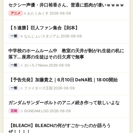
セクシー声優・井口裕香さん、普通に筋肉が凄いｗｗｗｗ
★
おたくみくす 2026-06-09
アニメ
【５連勝】巨人ファン集合【則本】
★
なんじぇいスタジアム 2026-06-09
一般
中学校のホームルーム中 教室の天井が剝がれ生徒の机に
落下… 座席の生徒はその日欠席で無事
☆
ガハろぐNews 2026-06-09
一般
【予告先発】加藤貴之｜6月10日 DeNA戦｜18:00開始
☆
ファイターズ王国 2026-06-09
一般
ガンダムサンダーボルトのアニメ続き作って欲しいよな
☆
GUNDAM.LOG 2026-06-09
芸能
【BLEACH】BLEACHの何がすごかったのか語ろう
ぜ！！！！