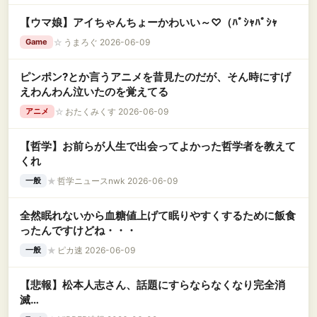
【ウマ娘】アイちゃんちょーかわいい～♡（ﾊﾟｼｬﾊﾟｼｬ
☆
うまろぐ 2026-06-09
Game
ピンポン?とか言うアニメを昔見たのだが、そん時にすげ
えわんわん泣いたのを覚えてる
☆
おたくみくす 2026-06-09
アニメ
【哲学】お前らが人生で出会ってよかった哲学者を教えて
くれ
★
哲学ニュースnwk 2026-06-09
一般
全然眠れないから血糖値上げて眠りやすくするために飯食
ったんですけどね・・・
★
ピカ速 2026-06-09
一般
【悲報】松本人志さん、話題にすらならなくなり完全消
滅…