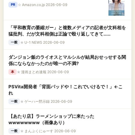
☆
Amazon.co.jp 2026-06-09
PR
「平和教育の萎縮ガー」と複数メディアの記者が文科相を
猛批判、だが文科相側は正論で殴り返してきて……
★
U-1 NEWS 2026-06-09
一般
ダンジョン飯のライオスとマルシルが結局おせっせする関
係にならなかったのが唯一の不満?
★
漫画まとめ速報 2026-06-09
本
PSVita開発者「背面パッドや！これでいけるで！」←こ
れ
★
ゲーハー黙示録 2026-06-09
一般
【あたり店】ラーメンショップに来たった
wwwwwwww（画像あり）
★
まんぷくにゅーす 2026-06-09
一般