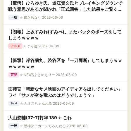
【驚愕】ひろゆき氏、堀江貴文氏とブレイキングダウンで
戦う意思があるか聞かれ「正式回答」した結果←ご覧くだ
さいｗｗｗｗｗｗｗｗｗｗｗｗｗ
★
貧乏暇なり 2026-06-09
一般
【朗報】上坂すみれ(すみぺ)、またバックのポーズをして
しまうｗｗｗｗ
★
ぐら速 2026-06-09
アニメ
【衝撃】岸谷蘭丸、渋谷区を『一刀両断』してしまうｗｗ
ｗｗｗｗｗｗ
★
NEWSまとめもりー 2026-06-09
芸能
面接官「斬新なサメ映画のアイディアを出してください」
ワイ「サメが空を飛ぶのはどうでしょう？」
★
カオスちゃんねる 2026-06-09
Text
大山悠輔(37-7)打率.189 ← これ
☆
阪神タイガースちゃんねる 2026-06-09
一般