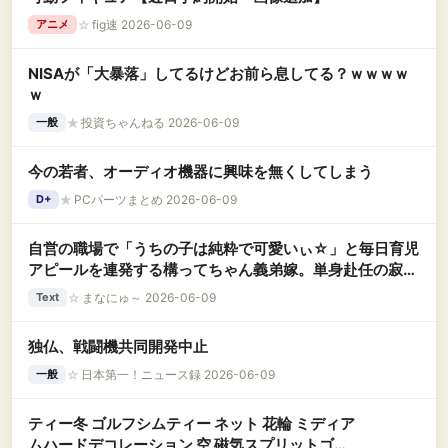
☆
fig速 2026-06-09
アニメ
NISAが「大暴落」してるけどお前ら息してる？ｗｗｗｗ
ｗ
★
投資ちゃんねる 2026-06-09
一般
今の若者、オーディオ機器に興味を無くしてしまう
★
PCパーツまとめ 2026-06-09
D+
自営の職場で「うちの子は純粋で可愛いぃ☆」と毎日育児
アピールを連発する構ってちゃん義弟嫁。単身赴任の寂し
さを職場で爆発させ、トメを巻き込んで仕事の邪魔をする
☆
まなにゅ～ 2026-06-09
Text
バカ嫁に私の限界が近づいてきてる
独仏、戦闘機共同開発中止
☆
日本第一！ニュース録 2026-06-09
一般
ティー冬 ゴルフシムティー ネット 花輪 ミディア
ムハードデコレーション 空 磁気スプリットゴル