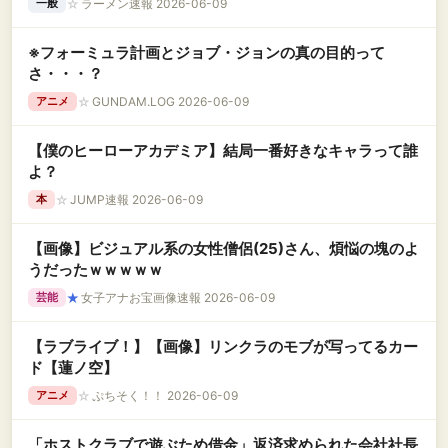
☆
ラーメン速報 2026-06-09
一般
※フォーミュラ計画とジョブ・ジョンの真の目的って
さ・・・？
☆
GUNDAM.LOG 2026-06-09
アニメ
【僕のヒーローアカデミア】結局一番好きなキャラって誰
よ？
☆
JUMP速報 2026-06-09
本
【画像】ビジュアル系の女性僧侶(25)さん、煩悩の塊のよ
うだったｗｗｗｗｗ
★
女子アナお宝画像速報 2026-06-09
芸能
【ラブライブ！】【画像】リンクラのモブが写ってるカー
ド【蓮ノ空】
☆
ぷちそく！！ 2026-06-09
アニメ
「ホストクラブで遊ぶため借金」返済求められた会社社長