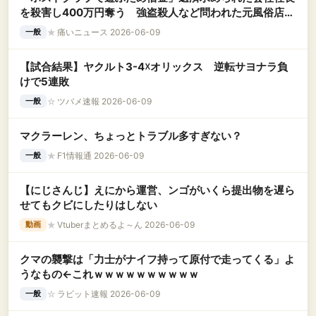
を殺害し400万円奪う 強盗殺人など問われた元風俗店店
員の女（29）初公判
★
痛いニュース 2026-06-09
一般
【試合結果】ヤクルト3-4☓オリックス 逆転サヨナラ負
けで5連敗
☆
ツバメ速報 2026-06-09
一般
マクラーレン、ちょっとトラブル多すぎない？
★
F1情報通 2026-06-09
一般
【にじさんじ】えにから運営、ンゴがいくら提出物を遅ら
せてもクビにしたりはしない
★
Vtuberまとめるよ～ん 2026-06-09
動画
クマの襲撃は「力士がナイフ持って原付で走ってくる」よ
うなもの←これｗｗｗｗｗｗｗｗｗｗ
☆
ラビット速報 2026-06-09
一般