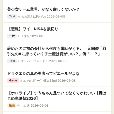
美少女ゲーム業界、かなり厳しくないか？
★
ああ言えばForYou 2026-06-08
Text
【悲報】ワイ、NISAを損切り
★
IT速報 2026-06-08
一般
辞めたのに前の会社から何度も電話がくる。 元同僚「取
引先のAに持っていく手土産は何がいい？」俺「！？」元
同僚「 B社に行くときは車をどこに駐めるの？」俺
★
オーバージョイド！ 2026-06-08
Text
「！？」……..
ドラクエ５の真の勇者ってピエールだよな
☆
ぁゃιぃ(*ﾟーﾟ)NEWS2nd 2026-06-08
Game
【ホロライブ】すうちゃん足ついてなくてかわいい【轟は
じめ生誕祭2026】
★
ホロ速 2026-06-08
動画