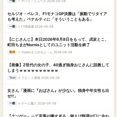
☆
ヤバイ！ニュース 2026-06-08
一般
セルジオ・ペレス、F1モナコGP決勝は「振動でリタイア
も考えた」ペナルティに「そういうこともある」
☆
F1情報通 2026-06-08
一般
【にじさんじ】本日2026年6月8日をもって、戌亥とこ、
町田ちまがNornisとしてのユニット活動を終了
☆
Vtuberまとめるよ～ん 2026-06-08
動画
【画像】Z世代の女の子、40過ぎ独身おじさんに説教して
しまうｗｗｗｗｗｗｗｗｗｗ
★
ラビット速報 2026-06-08
Text
女さん「漫画に『おばさん』が少ない。独身中年女性も出
せ‼」
★
ゲーム魔人 2026-06-08
一般
『クソゲー』って言葉が嫌すぎる。例えば料理が口に合わ