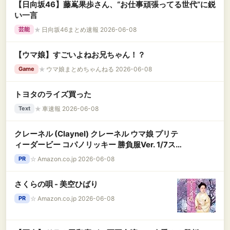
【日向坂46】藤嶌果歩さん、“お仕事頑張ってる世代”に鋭
い一言
★
日向坂46まとめ速報 2026-06-08
芸能
【ウマ娘】すごいよねお兄ちゃん！？
★
ウマ娘まとめちゃんねる 2026-06-08
Game
トヨタのライズ買った
★
車速報 2026-06-08
Text
クレーネル (Claynel) クレーネル ウマ娘 プリテ
ィーダービー コパノリッキー 勝負服Ver. 1/7スケ
ール PVC/ABS製 塗装済み 完成品 フィギュア
☆
Amazon.co.jp 2026-06-08
PR
さくらの唄 - 美空ひばり
☆
Amazon.co.jp 2026-06-08
PR