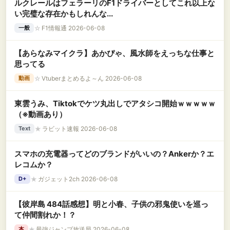
ルクレールはフェラーリのF1ドライバーとしてこれ以上な
い完璧な存在かもしれんな...
☆
F1情報通 2026-06-08
一般
【あらなみマイクラ】あかぴゃ、風水師をえっちな仕事と
思ってる
☆
Vtuberまとめるよ～ん 2026-06-08
動画
東雲うみ、Tiktokでケツ丸出しでアタシコ開始ｗｗｗｗｗ
（※動画あり）
★
ラビット速報 2026-06-08
Text
スマホの充電器ってどのブランドがいいの？Ankerか？エ
レコムか？
★
ガジェット2ch 2026-06-08
D+
【彼岸島 484話感想】明と小春、子供の邪鬼使いを巡っ
て仲間割れか！？
★
最強ジャンプ放送局 2026-06-08
本