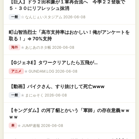
【巨人】ドラ２田和廉が１軍再合流へ 今季２２登板で
５・３０にリフレッシュ抹消
☆
なんじぇいスタジアム 2026-06-08
一般
町山智浩烈士「高市支持率はおかしい！俺がアンケートを
取る！」⇒ 70%支持
★
あじあのネタ帳 2026-06-08
海外
【GジェネE】タワークリアしたら五飛が…
★
GUNDAM.LOG 2026-06-08
アニメ
【動画】バイクさん、すり抜けして死亡www
★
まにゅそく 2026-06-08
一般
【キングダム】の河了貂とかいう「軍師」の存在意義ｗｗ
ｗｗ
★
JUMP速報 2026-06-08
本