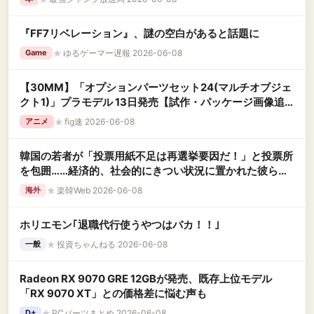
『FF7リベレーション』、謎の空白があると話題に
★
ゆるゲーマー遅報 2026-06-08
Game
【30MM】「オプションパーツセット24(マルチオブジェ
クト1)」プラモデル 13日発売【試作・パッケージ画像追
加】
★
fig速 2026-06-08
アニメ
韓国の若者が「投票用紙不足は再選挙要因だ！」と投票所
を包囲……経済的、社会的にきつい状況に置かれた彼らは
いつ爆発してもおかしくないんですよ
★
楽韓Web 2026-06-08
海外
ホリエモン｢退職代行使うやつはバカ！！｣
★
投資ちゃんねる 2026-06-08
一般
Radeon RX 9070 GRE 12GBが発売、既存上位モデル
「RX 9070 XT」との価格差に悩む声も
★
PCパーツまとめ 2026-06-08
D+