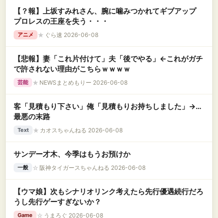
【？報】上坂すみれさん、腕に噛みつかれてギブアップ
プロレスの王座を失う・・・
★
ぐら速 2026-06-08
アニメ
【悲報】妻「これ片付けて」夫「後でやる」←これがガチ
で許されない理由がこちらｗｗｗｗ
★
NEWSまとめもりー 2026-06-08
芸能
客「見積もり下さい」俺「見積もりお持ちしました」→…
最悪の末路
★
カオスちゃんねる 2026-06-08
Text
サンデー才木、今季はもうお預けか
☆
阪神タイガースちゃんねる 2026-06-08
一般
【ウマ娘】次もシナリオリンク考えたら先行優遇続行だろ
うし先行ゲーすぎないか？
☆
うまろぐ 2026-06-08
Game