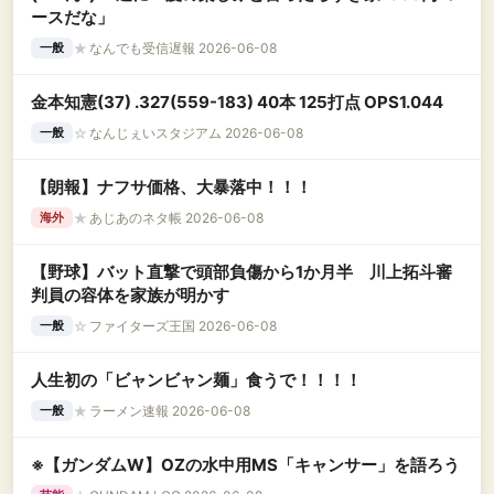
ースだな」
★
なんでも受信遅報 2026-06-08
一般
金本知憲(37) .327(559-183) 40本 125打点 OPS1.044
☆
なんじぇいスタジアム 2026-06-08
一般
【朗報】ナフサ価格、大暴落中！！！
★
あじあのネタ帳 2026-06-08
海外
【野球】バット直撃で頭部負傷から1か月半 川上拓斗審
判員の容体を家族が明かす
☆
ファイターズ王国 2026-06-08
一般
人生初の「ビャンビャン麺」食うで！！！！
★
ラーメン速報 2026-06-08
一般
※【ガンダムW】OZの水中用MS「キャンサー」を語ろう