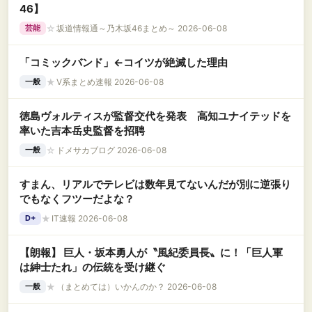
46】
☆
坂道情報通～乃木坂46まとめ～ 2026-06-08
芸能
「コミックバンド」←コイツが絶滅した理由
★
V系まとめ速報 2026-06-08
一般
徳島ヴォルティスが監督交代を発表 高知ユナイテッドを
率いた吉本岳史監督を招聘
☆
ドメサカブログ 2026-06-08
一般
すまん、リアルでテレビは数年見てないんだが別に逆張り
でもなくフツーだよな？
★
IT速報 2026-06-08
D+
【朗報】 巨人・坂本勇人が〝風紀委員長〟に！「巨人軍
は紳士たれ」の伝統を受け継ぐ
★
（まとめては）いかんのか？ 2026-06-08
一般