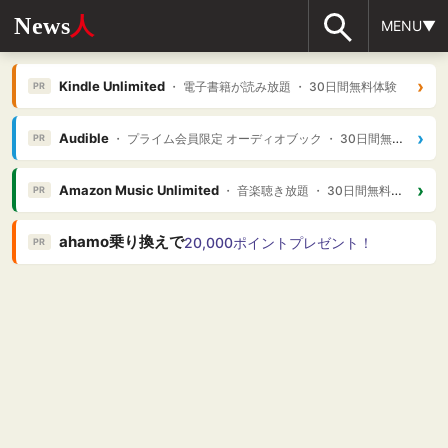
News
人
MENU▼
›
Kindle Unlimited
・ 電子書籍が読み放題 ・ 30日間無料体験
PR
›
Audible
・ プライム会員限定 オーディオブック ・ 30日間無料体験
PR
›
Amazon Music Unlimited
・ 音楽聴き放題 ・ 30日間無料体験
PR
ahamo乗り換えで
20,000ポイントプレゼント！
PR