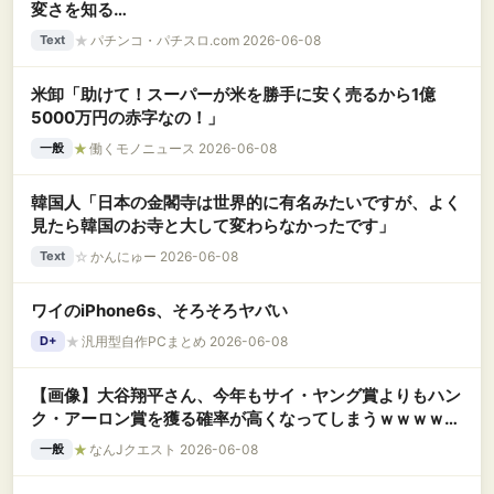
変さを知る…
★
パチンコ・パチスロ.com 2026-06-08
Text
米卸「助けて！スーパーが米を勝手に安く売るから1億
5000万円の赤字なの！」
★
働くモノニュース 2026-06-08
一般
韓国人「日本の金閣寺は世界的に有名みたいですが、よく
見たら韓国のお寺と大して変わらなかったです」
☆
かんにゅー 2026-06-08
Text
ワイのiPhone6s、そろそろヤバい
★
汎用型自作PCまとめ 2026-06-08
D+
【画像】大谷翔平さん、今年もサイ・ヤング賞よりもハン
ク・アーロン賞を獲る確率が高くなってしまうｗｗｗｗｗ
ｗｗｗｗｗ
★
なんJクエスト 2026-06-08
一般