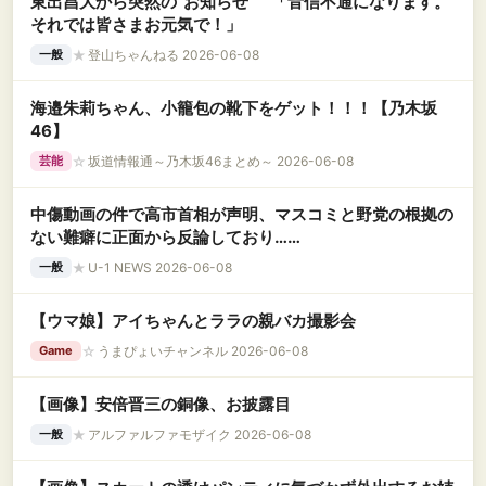
東出昌大から突然の“お知らせ” 「音信不通になります。
それでは皆さまお元気で！」
★
登山ちゃんねる 2026-06-08
一般
海邉朱莉ちゃん、小籠包の靴下をゲット！！！【乃木坂
46】
☆
坂道情報通～乃木坂46まとめ～ 2026-06-08
芸能
中傷動画の件で高市首相が声明、マスコミと野党の根拠の
ない難癖に正面から反論しており……
★
U-1 NEWS 2026-06-08
一般
【ウマ娘】アイちゃんとララの親バカ撮影会
☆
うまぴょいチャンネル 2026-06-08
Game
【画像】安倍晋三の銅像、お披露目
★
アルファルファモザイク 2026-06-08
一般