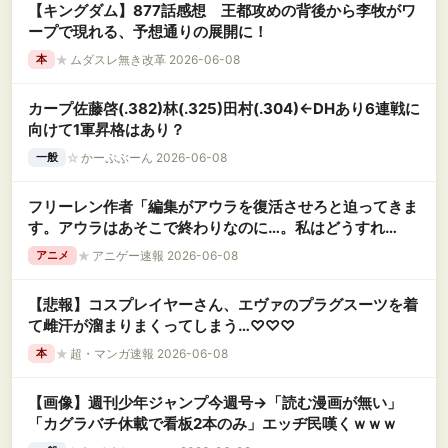
【キングダム】877話感想 王都攻めの背後から李牧がワ
ープで現れる、予想通りの展開に！
★
ムダスレ無き改革 2026-06-08
本
カープ佐藤啓(.382)林(.325)田村(.304)←DHあり6連戦に
向けて1軍昇格はあり？
☆
かーぷぶーん 2026-06-08
一般
フリーレン作者「編集がアウラを復活させろと迫ってきま
す。アウラはあそこで終わりなのに…。私はどうすれ
ば…」
★
アニゲー速報 2026-06-08
アニメ
【悲報】コスプレイヤーさん、エヴァのプラグスーツを着
て雌汗が溜まりまくってしまう…♡♡♡
★
超・マンガ速報 2026-06-08
本
【画像】週刊少年ジャンプ今週号→「読む漫画が無い」
「カグラバチ休載で看板2本のみ」エッヂ民嘆くｗｗｗ