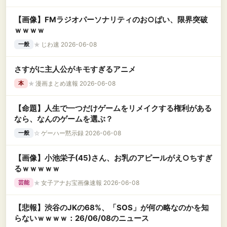
【画像】FMラジオパーソナリティのお○ぱい、限界突破
ｗｗｗｗ
★
じわ速 2026-06-08
一般
さすがに主人公がキモすぎるアニメ
★
漫画まとめ速報 2026-06-08
本
【命題】人生で一つだけゲームをリメイクする権利がある
なら、なんのゲームを選ぶ？
☆
ゲーハー黙示録 2026-06-08
一般
【画像】小池栄子(45)さん、お乳のアピールがえ○ちすぎ
るｗｗｗｗｗ
★
女子アナお宝画像速報 2026-06-08
芸能
【悲報】渋谷のJKの68%、「SOS」が何の略なのかを知
らないｗｗｗｗ：26/06/08のニュース