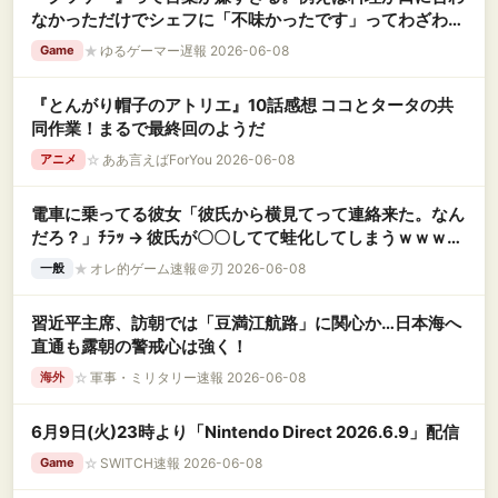
なかっただけでシェフに「不味かったです」ってわざわざ
言わんでしょ？
★
ゆるゲーマー遅報 2026-06-08
Game
『とんがり帽子のアトリエ』10話感想 ココとタータの共
同作業！まるで最終回のようだ
☆
ああ言えばForYou 2026-06-08
アニメ
電車に乗ってる彼女「彼氏から横見てって連絡来た。なん
だろ？」ﾁﾗｯ → 彼氏が〇〇してて蛙化してしまうｗｗｗｗ
ｗ
★
オレ的ゲーム速報＠刃 2026-06-08
一般
習近平主席、訪朝では「豆満江航路」に関心か…日本海へ
直通も露朝の警戒心は強く！
☆
軍事・ミリタリー速報 2026-06-08
海外
6月9日(火)23時より「Nintendo Direct 2026.6.9」配信
☆
SWITCH速報 2026-06-08
Game