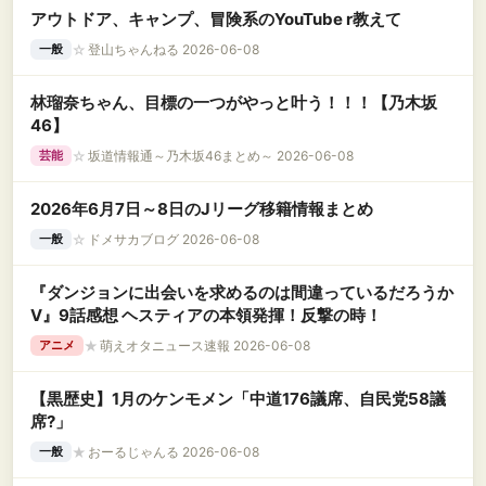
アウトドア、キャンプ、冒険系のYouTube r教えて
☆
登山ちゃんねる 2026-06-08
一般
林瑠奈ちゃん、目標の一つがやっと叶う！！！【乃木坂
46】
☆
坂道情報通～乃木坂46まとめ～ 2026-06-08
芸能
2026年6月7日～8日のJリーグ移籍情報まとめ
☆
ドメサカブログ 2026-06-08
一般
『ダンジョンに出会いを求めるのは間違っているだろうか
Ⅴ』9話感想 ヘスティアの本領発揮！反撃の時！
★
萌えオタニュース速報 2026-06-08
アニメ
【黒歴史】1月のケンモメン「中道176議席、自民党58議
席?」
★
おーるじゃんる 2026-06-08
一般