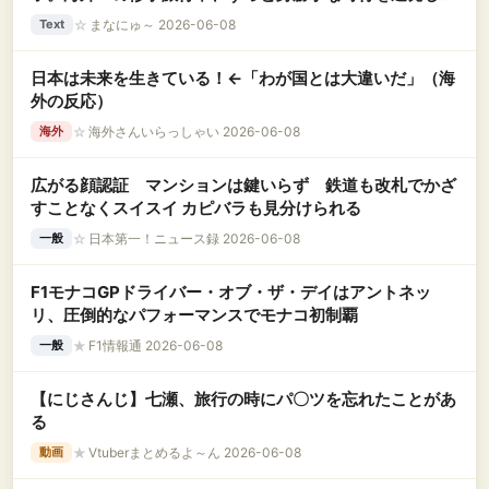
周囲の逆鱗に触れた結果、グループ全員から即時ＣＯされ
☆
まなにゅ～ 2026-06-08
Text
て退学へｗｗｗ
日本は未来を生きている！←「わが国とは大違いだ」（海
外の反応）
☆
海外さんいらっしゃい 2026-06-08
海外
広がる顔認証 マンションは鍵いらず 鉄道も改札でかざ
すことなくスイスイ カピバラも見分けられる
☆
日本第一！ニュース録 2026-06-08
一般
F1モナコGPドライバー・オブ・ザ・デイはアントネッ
リ、圧倒的なパフォーマンスでモナコ初制覇
★
F1情報通 2026-06-08
一般
【にじさんじ】七瀬、旅行の時にパ〇ツを忘れたことがあ
る
★
Vtuberまとめるよ～ん 2026-06-08
動画