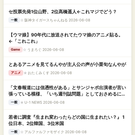
セ投票先発1位山野、2位髙橋遥人←これマジでどう？
☆
阪神タイガースちゃんねる 2026-06-08
一般
【ウマ娘】90年代に放送されてたウマ娘のアニメ貼る。
←「これこれ」
☆
うまろぐ 2026-06-08
Game
とあるアニメを見てるんやが主人公の声が小栗旬なんやが
★
おたくみくす 2026-06-08
アニメ
「文春報道には信憑性がある」とサンジャポ出演者が言い
張っている模様、「いち週刊誌問題」としておさめるには
ちょっと無理がある？
★
U-1 NEWS 2026-06-08
一般
若者に調査『生まれ変わったらどの国に生まれたい？』 1
位日本、2位韓国、3位米国
☆
アルファルファモザイク 2026-06-08
一般