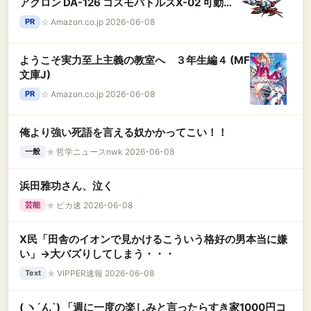
アクロン DA-126 コスモバトルスX-02 可動フ
ィギュア
☆
Amazon.co.jp 2026-06-08
PR
ようこそ実力至上主義の教室へ ３年生編４ (MF
文庫J)
☆
Amazon.co.jp 2026-06-08
PR
俺より強い死語を言える奴かかってこい！！
★
哲学ニュースnwk 2026-06-08
一般
浜田雅功さん、泣く
★
ピカ速 2026-06-08
芸能
X民「田舎のイオンで見かけるこういう格好の男本当に嫌
い」→大バズりしてしまう・・・
★
VIPPER速報 2026-06-08
Text
( ヽ´ん`) 「週に一度の楽しみと言ったらすき家1000円コ