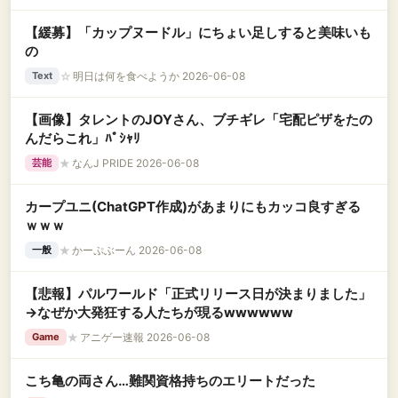
【緩募】「カップヌードル」にちょい足しすると美味いも
の
☆
明日は何を食べようか 2026-06-08
Text
【画像】タレントのJOYさん、ブチギレ「宅配ピザをたの
んだらこれ」ﾊﾟｼｬﾘ
★
なんJ PRIDE 2026-06-08
芸能
カープユニ(ChatGPT作成)があまりにもカッコ良すぎる
ｗｗｗ
★
かーぷぶーん 2026-06-08
一般
【悲報】パルワールド「正式リリース日が決まりました」
→なぜか大発狂する人たちが現るwwwwww
★
アニゲー速報 2026-06-08
Game
こち亀の両さん…難関資格持ちのエリートだった