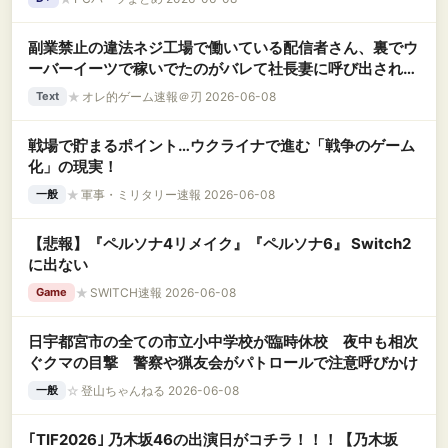
副業禁止の違法ネジ工場で働いている配信者さん、裏でウ
ーバーイーツで稼いでたのがバレて社長妻に呼び出される
→ 結果ｗｗｗｗｗ
★
オレ的ゲーム速報＠刃 2026-06-08
Text
戦場で貯まるポイント…ウクライナで進む「戦争のゲーム
化」の現実！
★
軍事・ミリタリー速報 2026-06-08
一般
【悲報】『ペルソナ4リメイク』『ペルソナ6』 Switch2
に出ない
★
SWITCH速報 2026-06-08
Game
日宇都宮市の全ての市立小中学校が臨時休校 夜中も相次
ぐクマの目撃 警察や猟友会がパトロールで注意呼びかけ
☆
登山ちゃんねる 2026-06-08
一般
｢TIF2026｣ 乃木坂46の出演日がコチラ！！！【乃木坂