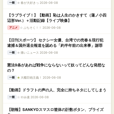
★
春が大好きっ 2026-06-08
一般
【ラブライブ！】【動画】恥は人生のかきすて（蓮ノ小四
辺形Ver.）＋活動記録【ライブ映像】
☆
ぷちそく！！ 2026-06-08
アニメ
【日刊スポーツ】 セクシー女優、台湾での売春＆現行犯
逮捕＆国外退去報道を認める「約半年前の出来事」謝罪
★
痛いニュース 2026-06-08
一般
憲法9条があれば戦争にならないって奴ってどんな発想な
の？
★
大艦巨砲主義！ 2026-06-08
一般
【動画】ドラフトの声の人、完全に持ちネタにしてしまう
☆
やみ速 2026-06-08
一般
【朗報】SANKYOスマスロ筐体の計数ボタン、プライズ