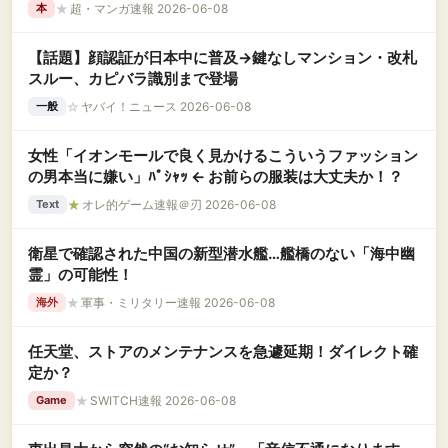
★
超・マンガ速報 2026-06-08
本
【話題】顔認証が日本中に普及→鍵なしマンション・改札
スルー、カピバラ識別まで登場
☆
ヤバイ！ニュース 2026-06-08
一般
女性「イオンモールで良く見かけるこういうファッション
の男本当に嫌い」ﾊﾟｼｬｯ ← お前らの服装は大丈夫か！？
★
オレ的ゲーム速報＠刃 2026-06-08
Text
衛星で確認された中国の新型潜水艦…艦橋のない「海中幽
霊」の可能性！
★
軍事・ミリタリー速報 2026-06-08
海外
任天堂、ストアのメンテナンスを急遽延期！ダイレクト確
定か？
★
SWITCH速報 2026-06-08
Game