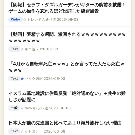
【朗報】セラフ・ダズルガーデンがギターの腕前を披露！
ゲームの操作を忘れるほど没頭した練習風景
☆
トレンドの通り道 2026-06-08
Web+
【動画】夢精する瞬間、激写されるｗｗｗｗｗｗｗｗｗｗ
ｗｗｗｗｗｗｗ
★
キニ速 2026-06-08
Text
「4月から自転車死亡ｗｗｗ」とか言ってた人たち死亡ｗ
ｗｗｗ
★
バイク速報 2026-06-08
Text
イスラム墓地建設に住民反発「絶対認めない」→共生の難
しさが話題に
★
News@フレ速 2026-06-08
一般
日本人が他の先進国と比べてあまり海外旅行しない理由
☆
かせまと！ 2026-06-08
Text