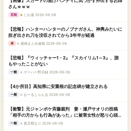
【画像】スカートの透けパンティに気づかず外出するお姉
さんｗｗｗ
★
じわ速 2026-06-08
芸能
【悲報】ハンターハンターのノブナガさん、神輿みたいに
担ぎ出され刀を没収されてから3年半が経過
★
漫画まとめ速報 2026-06-08
本
【悲報】『ウィッチャー1・2』『スカイリム1～3』、誰
もやったことがない
★
ゲーハー黙示録 2026-06-08
一般
【4か所目】高知県に安重根の記念碑が建立される
★
おーるじゃんる 2026-06-08
一般
【衝撃】元ジャンポケ斉藤裁判 妻・瀬戸サオリの投稿
「相手の方からも行為があった」に被害女性が怒り心頭の
模様←コレってなんで削除しないんやろか…？
★
貧乏暇なり 2026-06-08
一般