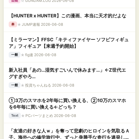
☆
GUNDAM.LOG 2026-06-08
芸能
【HUNTER x HUNTER】この漫画、本当に天才的だよな
★
JUMP速報 2026-06-08
本
【ミラーマン】FFSC「キティファイヤー ソフビフィギュ
ア」フィギュア【来週予約開始】
★
fig速 2026-06-08
一般
新入社員「あの…湿気すごいんで休みます…」←Z世代エ
グすぎやろ…
★
投資ちゃんねる 2026-06-08
一般
①3万のスマホを2年毎に買い換える、②10万のスマホ
を6年毎に買い換える←どっち？
★
PCパーツまとめ 2026-06-08
Text
「友達の好きな人ｗ」を奪って悲劇のヒロインを気取るＡ
子。海外への修学旅行中、ずっと身勝手な奇行を連発して