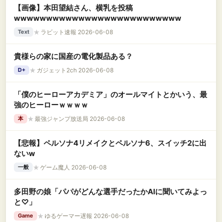
【画像】本田望結さん、横乳を投稿
wwwwwwwwwwwwwwwwwwwwwwwwww
★
ラビット速報 2026-06-08
Text
貴様らの家に国産の電化製品ある？
★
ガジェット2ch 2026-06-08
D+
「僕のヒーローアカデミア」のオールマイトとかいう、最
強のヒーローｗｗｗｗ
★
最強ジャンプ放送局 2026-06-08
本
【悲報】ペルソナ4リメイクとペルソナ6、スイッチ2に出
ないw
★
ゲーム魔人 2026-06-08
一般
多田野の娘「パパがどんな選手だったかAIに聞いてみよっ
と♡」
★
ゆるゲーマー遅報 2026-06-08
Game