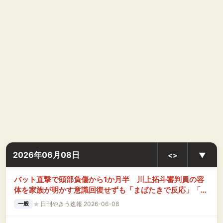
2026年06月08日
<>
▼
バット直撃で頭部負傷から1か月半 川上拓斗審判員の容
体を家族が明かす意識回復せずも「まばたきで反応」「腕
を動かす」
★
日刊やきう速報 2026-06-08
一般