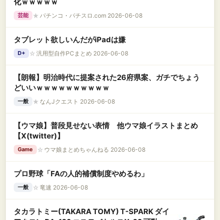
化ｗｗｗｗｗ
★
パチンコ・パチスロ.com 2026-06-08
芸能
タブレット欲しいんだがiPadは嫌
☆
汎用型自作PCまとめ 2026-06-08
D+
【朗報】明治時代に提案された26府県案、ガチでちょう
どいいｗｗｗｗｗｗｗｗｗｗ
★
なんJクエスト 2026-06-08
一般
【ウマ娘】普段見せない表情 他ウマ娘イラストまとめ
【X(twitter)】
☆
ウマ娘まとめちゃんねる 2026-06-08
Game
プロ野球「FAの人的補償制度やめるわ」
☆
竜速 2026-06-08
一般
タカラトミー(TAKARA TOMY) T-SPARK ダイ