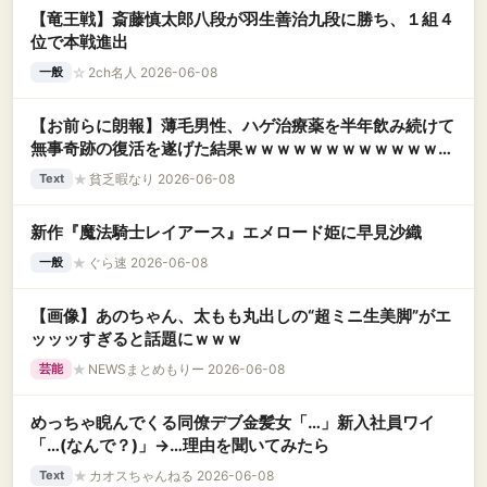
【竜王戦】斎藤慎太郎八段が羽生善治九段に勝ち、１組４
位で本戦進出
☆
2ch名人 2026-06-08
一般
【お前らに朗報】薄毛男性、ハゲ治療薬を半年飲み続けて
無事奇跡の復活を遂げた結果ｗｗｗｗｗｗｗｗｗｗｗｗｗ
ｗ
★
貧乏暇なり 2026-06-08
Text
新作『魔法騎士レイアース』エメロード姫に早見沙織
★
ぐら速 2026-06-08
一般
【画像】あのちゃん、太もも丸出しの“超ミニ生美脚”がエ
ッッッすぎると話題にｗｗｗ
★
NEWSまとめもりー 2026-06-08
芸能
めっちゃ睨んでくる同僚デブ金髪女「…」新入社員ワイ
「…(なんで？)」→…理由を聞いてみたら
★
カオスちゃんねる 2026-06-08
Text