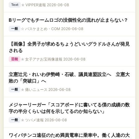
★
VIPPER速報 2026-06-08
Text
Bリーグでもチームロゴの没個性化の流れが止まらない？
☆
バスケまとめ・COM 2026-06-08
一般
【画像】全男子が求めるちょうどいいグラドルさんが発見
される
★
女子アナお宝画像速報 2026-06-08
芸能
立憲辻元・れいわ伊勢崎・石破、議員連盟設立へ 立憲大
敗の「突破口」へ
★
痛いニュース 2026-06-08
一般
メジャーリーガー「スコアボードに書いてる僕の成績の数
字の半分くらいは何を示してるのか知らない」
★
ツバメ速報 2026-06-08
一般
ワイパチンコ遠征のため満員電車に乗車中。働く人達の大