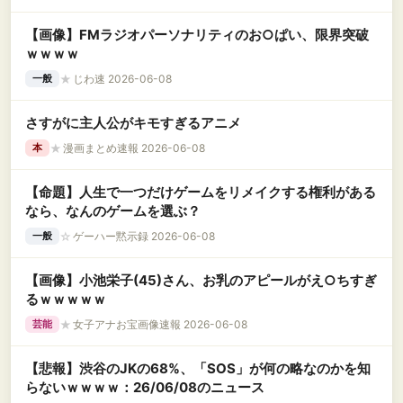
【画像】FMラジオパーソナリティのお○ぱい、限界突破
ｗｗｗｗ
★
じわ速 2026-06-08
一般
さすがに主人公がキモすぎるアニメ
★
漫画まとめ速報 2026-06-08
本
【命題】人生で一つだけゲームをリメイクする権利がある
なら、なんのゲームを選ぶ？
☆
ゲーハー黙示録 2026-06-08
一般
【画像】小池栄子(45)さん、お乳のアピールがえ○ちすぎ
るｗｗｗｗｗ
★
女子アナお宝画像速報 2026-06-08
芸能
【悲報】渋谷のJKの68%、「SOS」が何の略なのかを知
らないｗｗｗｗ：26/06/08のニュース