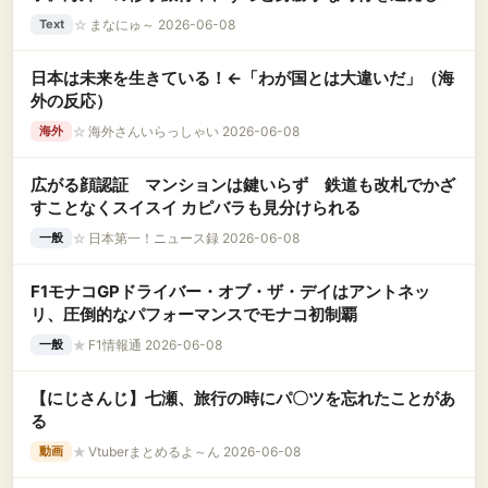
周囲の逆鱗に触れた結果、グループ全員から即時ＣＯされ
☆
まなにゅ～ 2026-06-08
Text
て退学へｗｗｗ
日本は未来を生きている！←「わが国とは大違いだ」（海
外の反応）
☆
海外さんいらっしゃい 2026-06-08
海外
広がる顔認証 マンションは鍵いらず 鉄道も改札でかざ
すことなくスイスイ カピバラも見分けられる
☆
日本第一！ニュース録 2026-06-08
一般
F1モナコGPドライバー・オブ・ザ・デイはアントネッ
リ、圧倒的なパフォーマンスでモナコ初制覇
★
F1情報通 2026-06-08
一般
【にじさんじ】七瀬、旅行の時にパ〇ツを忘れたことがあ
る
★
Vtuberまとめるよ～ん 2026-06-08
動画