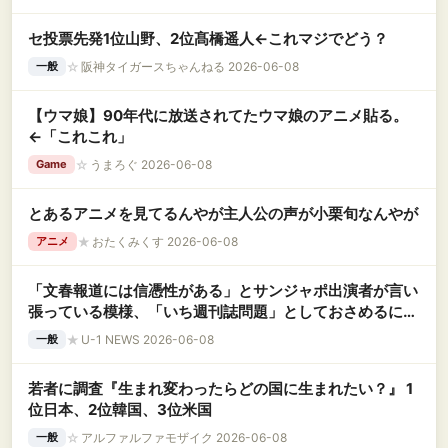
セ投票先発1位山野、2位髙橋遥人←これマジでどう？
☆
阪神タイガースちゃんねる 2026-06-08
一般
【ウマ娘】90年代に放送されてたウマ娘のアニメ貼る。
←「これこれ」
☆
うまろぐ 2026-06-08
Game
とあるアニメを見てるんやが主人公の声が小栗旬なんやが
★
おたくみくす 2026-06-08
アニメ
「文春報道には信憑性がある」とサンジャポ出演者が言い
張っている模様、「いち週刊誌問題」としておさめるには
ちょっと無理がある？
★
U-1 NEWS 2026-06-08
一般
若者に調査『生まれ変わったらどの国に生まれたい？』 1
位日本、2位韓国、3位米国
☆
アルファルファモザイク 2026-06-08
一般