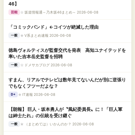
46】
☆
坂道情報通～乃木坂46まとめ～ 2026-06-08
芸能
「コミックバンド」←コイツが絶滅した理由
★
V系まとめ速報 2026-06-08
一般
徳島ヴォルティスが監督交代を発表 高知ユナイテッドを
率いた吉本岳史監督を招聘
☆
ドメサカブログ 2026-06-08
一般
すまん、リアルでテレビは数年見てないんだが別に逆張り
でもなくフツーだよな？
★
IT速報 2026-06-08
D+
【朗報】 巨人・坂本勇人が〝風紀委員長〟に！「巨人軍
は紳士たれ」の伝統を受け継ぐ
★
（まとめては）いかんのか？ 2026-06-08
一般