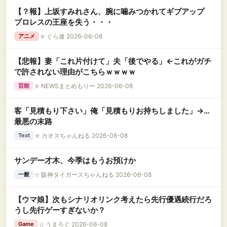
【？報】上坂すみれさん、腕に噛みつかれてギブアップ
プロレスの王座を失う・・・
★
ぐら速 2026-06-08
アニメ
【悲報】妻「これ片付けて」夫「後でやる」←これがガチ
で許されない理由がこちらｗｗｗｗ
★
NEWSまとめもりー 2026-06-08
芸能
客「見積もり下さい」俺「見積もりお持ちしました」→…
最悪の末路
★
カオスちゃんねる 2026-06-08
Text
サンデー才木、今季はもうお預けか
☆
阪神タイガースちゃんねる 2026-06-08
一般
【ウマ娘】次もシナリオリンク考えたら先行優遇続行だろ
うし先行ゲーすぎないか？
☆
うまろぐ 2026-06-08
Game