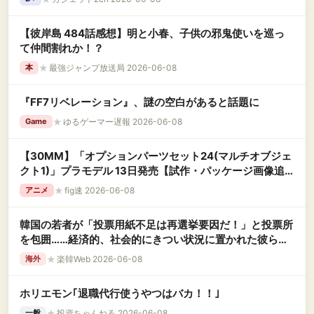
【彼岸島 484話感想】明と小春、子供の邪鬼使いを巡っ
て仲間割れか！？
★
最強ジャンプ放送局 2026-06-08
本
『FF7リベレーション』、謎の空白があると話題に
★
ゆるゲーマー遅報 2026-06-08
Game
【30MM】「オプションパーツセット24(マルチオブジェ
クト1)」プラモデル 13日発売【試作・パッケージ画像追
加】
★
fig速 2026-06-08
アニメ
韓国の若者が「投票用紙不足は再選挙要因だ！」と投票所
を包囲……経済的、社会的にきつい状況に置かれた彼らは
いつ爆発してもおかしくないんですよ
★
楽韓Web 2026-06-08
海外
ホリエモン｢退職代行使うやつはバカ！！｣
★
投資ちゃんねる 2026-06-08
一般