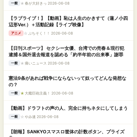
★
春が大好きっ 2026-06-08
一般
【ラブライブ！】【動画】恥は人生のかきすて（蓮ノ小四
辺形Ver.）＋活動記録【ライブ映像】
☆
ぷちそく！！ 2026-06-08
アニメ
【日刊スポーツ】 セクシー女優、台湾での売春＆現行犯
逮捕＆国外退去報道を認める「約半年前の出来事」謝罪
★
痛いニュース 2026-06-08
一般
憲法9条があれば戦争にならないって奴ってどんな発想な
の？
★
大艦巨砲主義！ 2026-06-08
一般
【動画】ドラフトの声の人、完全に持ちネタにしてしまう
☆
やみ速 2026-06-08
一般
【朗報】SANKYOスマスロ筐体の計数ボタン、プライズ