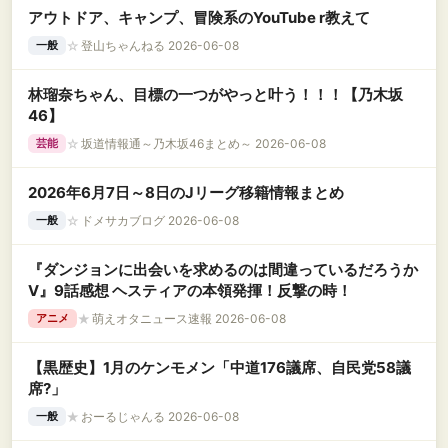
アウトドア、キャンプ、冒険系のYouTube r教えて
☆
登山ちゃんねる 2026-06-08
一般
林瑠奈ちゃん、目標の一つがやっと叶う！！！【乃木坂
46】
☆
坂道情報通～乃木坂46まとめ～ 2026-06-08
芸能
2026年6月7日～8日のJリーグ移籍情報まとめ
☆
ドメサカブログ 2026-06-08
一般
『ダンジョンに出会いを求めるのは間違っているだろうか
Ⅴ』9話感想 ヘスティアの本領発揮！反撃の時！
★
萌えオタニュース速報 2026-06-08
アニメ
【黒歴史】1月のケンモメン「中道176議席、自民党58議
席?」
★
おーるじゃんる 2026-06-08
一般