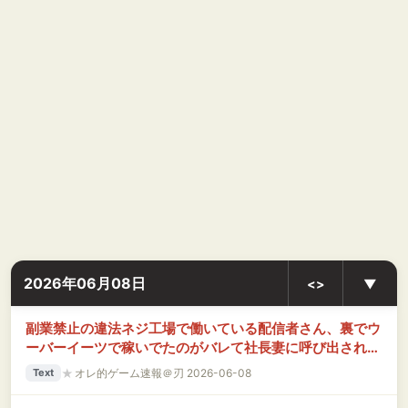
2026年06月08日
<>
▼
副業禁止の違法ネジ工場で働いている配信者さん、裏でウ
ーバーイーツで稼いでたのがバレて社長妻に呼び出される
→ 結果ｗｗｗｗｗ
★
オレ的ゲーム速報＠刃 2026-06-08
Text