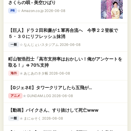
さくらの唄 - 美空ひばり
☆
Amazon.co.jp 2026-06-08
PR
【巨人】ドラ２田和廉が１軍再合流へ 今季２２登板で
５・３０にリフレッシュ抹消
☆
なんじぇいスタジアム 2026-06-08
一般
町山智浩烈士「高市支持率はおかしい！俺がアンケートを
取る！」⇒ 70%支持
★
あじあのネタ帳 2026-06-08
海外
【GジェネE】タワークリアしたら五飛が…
★
GUNDAM.LOG 2026-06-08
アニメ
【動画】バイクさん、すり抜けして死亡www
★
まにゅそく 2026-06-08
一般