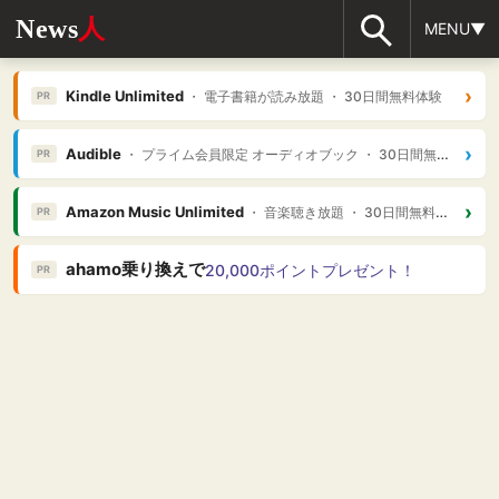
News
人
MENU▼
›
Kindle Unlimited
・ 電子書籍が読み放題 ・ 30日間無料体験
PR
›
Audible
・ プライム会員限定 オーディオブック ・ 30日間無料体験
PR
›
Amazon Music Unlimited
・ 音楽聴き放題 ・ 30日間無料体験
PR
ahamo乗り換えで
20,000ポイントプレゼント！
PR