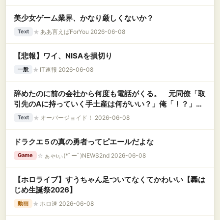
美少女ゲーム業界、かなり厳しくないか？
★
ああ言えばForYou 2026-06-08
Text
【悲報】ワイ、NISAを損切り
★
IT速報 2026-06-08
一般
辞めたのに前の会社から何度も電話がくる。 元同僚「取
引先のAに持っていく手土産は何がいい？」俺「！？」元
同僚「 B社に行くときは車をどこに駐めるの？」俺
★
オーバージョイド！ 2026-06-08
Text
「！？」……..
ドラクエ５の真の勇者ってピエールだよな
☆
ぁゃιぃ(*ﾟーﾟ)NEWS2nd 2026-06-08
Game
【ホロライブ】すうちゃん足ついてなくてかわいい【轟は
じめ生誕祭2026】
★
ホロ速 2026-06-08
動画