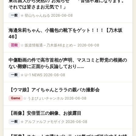
東出昌大から突然の“お知らせ” 「音信不通になります。
それでは皆さまお元気で！」
★
登山ちゃんねる 2026-06-08
一般
海邉朱莉ちゃん、小籠包の靴下をゲット！！！【乃木坂
46】
☆
坂道情報通～乃木坂46まとめ～ 2026-06-08
芸能
中傷動画の件で高市首相が声明、マスコミと野党の根拠の
ない難癖に正面から反論しており……
★
U-1 NEWS 2026-06-08
一般
【ウマ娘】アイちゃんとララの親バカ撮影会
☆
うまぴょいチャンネル 2026-06-08
Game
【画像】安倍晋三の銅像、お披露目
★
アルファルファモザイク 2026-06-08
一般