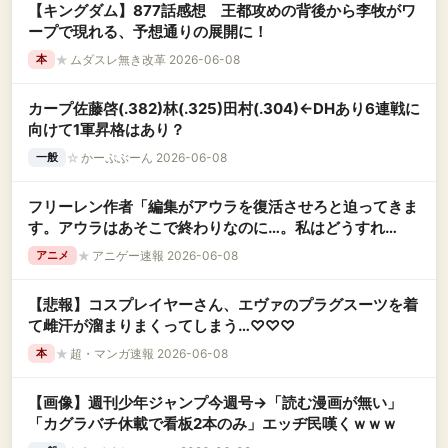
【キングダム】877話感想 王都攻めの背後から李牧がワ
ープで現れる、予想通りの展開に！
★
ムダスレ無き改革 2026-06-08
本
カープ佐藤啓(.382)林(.325)田村(.304)←DHあり6連戦に
向けて1軍昇格はあり？
☆
かーぷぶーん 2026-06-08
一般
フリーレン作者「編集がアウラを復活させろと迫ってきま
す。アウラはあそこで終わりなのに…。私はどうすれ
ば…」
★
アニゲー速報 2026-06-08
アニメ
【悲報】コスプレイヤーさん、エヴァのプラグスーツを着
て雌汗が溜まりまくってしまう…♡♡♡
★
超・マンガ速報 2026-06-08
本
【画像】週刊少年ジャンプ今週号→「読む漫画が無い」
「カグラバチ休載で看板2本のみ」エッヂ民嘆くｗｗｗ