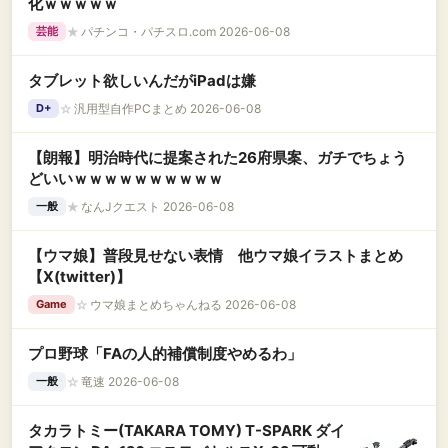
化ｗｗｗｗｗ
★
パチンコ・パチスロ.com 2026-06-08
芸能
タブレット欲しいんだがiPadは嫌
☆
汎用型自作PCまとめ 2026-06-08
D+
【朗報】明治時代に提案された26府県案、ガチでちょう
どいいｗｗｗｗｗｗｗｗｗｗ
★
なんJクエスト 2026-06-08
一般
【ウマ娘】普段見せない表情 他ウマ娘イラストまとめ
【X(twitter)】
☆
ウマ娘まとめちゃんねる 2026-06-08
Game
プロ野球「FAの人的補償制度やめるわ」
☆
竜速 2026-06-08
一般
タカラトミー(TAKARA TOMY) T-SPARK ダイ