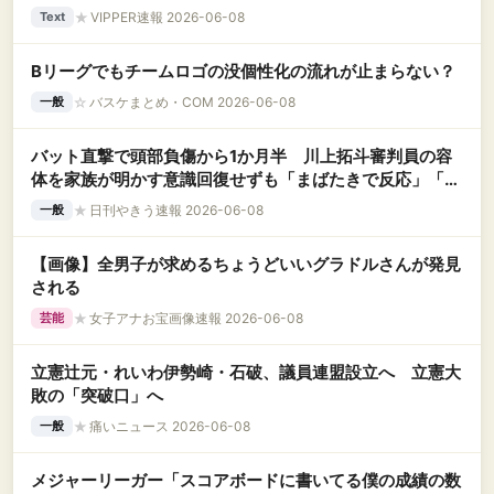
★
VIPPER速報 2026-06-08
Text
Bリーグでもチームロゴの没個性化の流れが止まらない？
☆
バスケまとめ・COM 2026-06-08
一般
バット直撃で頭部負傷から1か月半 川上拓斗審判員の容
体を家族が明かす意識回復せずも「まばたきで反応」「腕
を動かす」
★
日刊やきう速報 2026-06-08
一般
【画像】全男子が求めるちょうどいいグラドルさんが発見
される
★
女子アナお宝画像速報 2026-06-08
芸能
立憲辻元・れいわ伊勢崎・石破、議員連盟設立へ 立憲大
敗の「突破口」へ
★
痛いニュース 2026-06-08
一般
メジャーリーガー「スコアボードに書いてる僕の成績の数