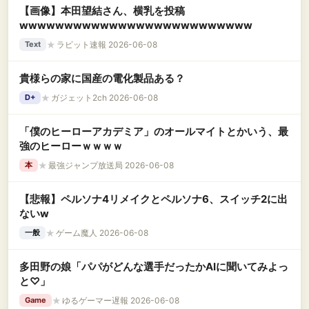
【画像】本田望結さん、横乳を投稿
wwwwwwwwwwwwwwwwwwwwwwwwww
★
ラビット速報 2026-06-08
Text
貴様らの家に国産の電化製品ある？
★
ガジェット2ch 2026-06-08
D+
「僕のヒーローアカデミア」のオールマイトとかいう、最
強のヒーローｗｗｗｗ
★
最強ジャンプ放送局 2026-06-08
本
【悲報】ペルソナ4リメイクとペルソナ6、スイッチ2に出
ないw
★
ゲーム魔人 2026-06-08
一般
多田野の娘「パパがどんな選手だったかAIに聞いてみよっ
と♡」
★
ゆるゲーマー遅報 2026-06-08
Game