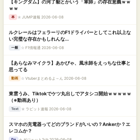
【キングダム】の河了貂とかいう「軍師」の存在意義ｗｗ
ｗｗ
★
JUMP速報 2026-06-08
本
ルクレールはフェラーリのF1ドライバーとしてこれ以上な
い完璧な存在かもしれんな...
☆
F1情報通 2026-06-08
一般
【あらなみマイクラ】あかぴゃ、風水師をえっちな仕事と
思ってる
☆
Vtuberまとめるよ～ん 2026-06-08
動画
東雲うみ、Tiktokでケツ丸出しでアタシコ開始ｗｗｗｗｗ
（※動画あり）
★
ラビット速報 2026-06-08
Text
スマホの充電器ってどのブランドがいいの？Ankerか？エ
レコムか？
★
ガジェット2ch 2026-06-08
D+