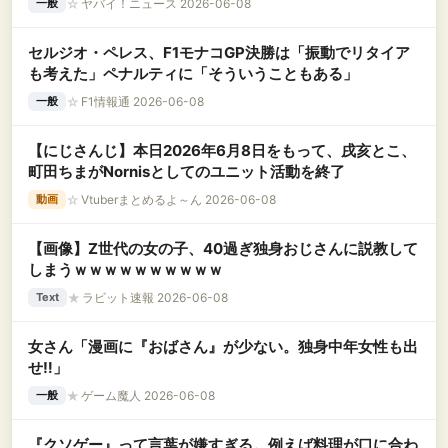
☆
ヤバイ！ニュース 2026-06-08
一般
セルジオ・ペレス、F1モナコGP決勝は「振動でリタイア
も考えた」ペナルティに「そういうこともある」
☆
F1情報通 2026-06-08
一般
【にじさんじ】本日2026年6月8日をもって、戌亥とこ、
町田ちまがNornisとしてのユニット活動を終了
☆
Vtuberまとめるよ～ん 2026-06-08
動画
【画像】Z世代の女の子、40過ぎ独身おじさんに説教して
しまうｗｗｗｗｗｗｗｗｗｗ
★
ラビット速報 2026-06-08
Text
女さん「漫画に『おばさん』が少ない。独身中年女性も出
せ‼」
★
ゲーム魔人 2026-06-08
一般
『クソゲー』って言葉が嫌すぎる。例えば料理が口に合わ