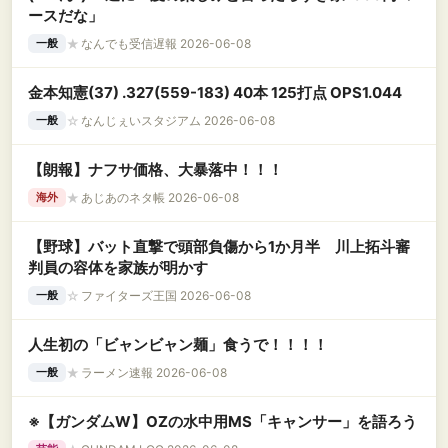
ースだな」
★
なんでも受信遅報 2026-06-08
一般
金本知憲(37) .327(559-183) 40本 125打点 OPS1.044
☆
なんじぇいスタジアム 2026-06-08
一般
【朗報】ナフサ価格、大暴落中！！！
★
あじあのネタ帳 2026-06-08
海外
【野球】バット直撃で頭部負傷から1か月半 川上拓斗審
判員の容体を家族が明かす
☆
ファイターズ王国 2026-06-08
一般
人生初の「ビャンビャン麺」食うで！！！！
★
ラーメン速報 2026-06-08
一般
※【ガンダムW】OZの水中用MS「キャンサー」を語ろう