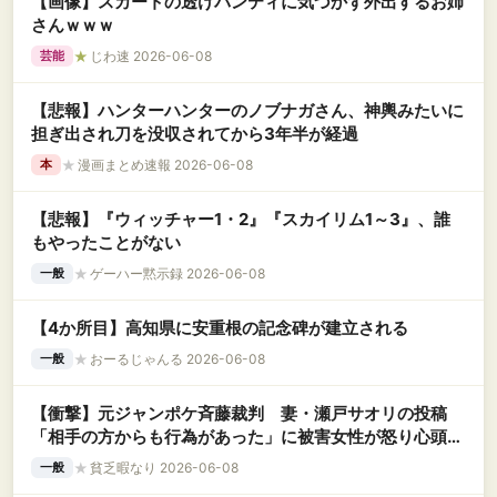
【画像】スカートの透けパンティに気づかず外出するお姉
さんｗｗｗ
★
じわ速 2026-06-08
芸能
【悲報】ハンターハンターのノブナガさん、神輿みたいに
担ぎ出され刀を没収されてから3年半が経過
★
漫画まとめ速報 2026-06-08
本
【悲報】『ウィッチャー1・2』『スカイリム1～3』、誰
もやったことがない
★
ゲーハー黙示録 2026-06-08
一般
【4か所目】高知県に安重根の記念碑が建立される
★
おーるじゃんる 2026-06-08
一般
【衝撃】元ジャンポケ斉藤裁判 妻・瀬戸サオリの投稿
「相手の方からも行為があった」に被害女性が怒り心頭の
模様←コレってなんで削除しないんやろか…？
★
貧乏暇なり 2026-06-08
一般