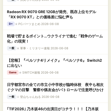
Radeon RX 9070 GRE 12GBが発売、既存上位モデル
「RX 9070 XT」との価格差に悩む声も
★
PCパーツまとめ 2026-06-08
D+
戦場で貯まるポイント…ウクライナで進む「戦争のゲーム
化」の現実！
★
軍事・ミリタリー速報 2026-06-08
一般
【悲報】『ペルソナ4リメイク』『ペルソナ6』 Switch2
に出ない
★
SWITCH速報 2026-06-08
Game
日宇都宮市の全ての市立小中学校が臨時休校 夜中も相次
ぐクマの目撃 警察や猟友会がパトロールで注意呼びかけ
☆
登山ちゃんねる 2026-06-08
一般
｢TIF2026｣ 乃木坂46の出演日がコチラ！！！【乃木坂