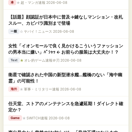
★
超・マンガ速報 2026-06-08
本
【話題】顔認証が日本中に普及→鍵なしマンション・改札
スルー、カピバラ識別まで登場
☆
ヤバイ！ニュース 2026-06-08
一般
女性「イオンモールで良く見かけるこういうファッション
の男本当に嫌い」ﾊﾟｼｬｯ ← お前らの服装は大丈夫か！？
★
オレ的ゲーム速報＠刃 2026-06-08
Text
衛星で確認された中国の新型潜水艦…艦橋のない「海中幽
霊」の可能性！
★
軍事・ミリタリー速報 2026-06-08
海外
任天堂、ストアのメンテナンスを急遽延期！ダイレクト確
定か？
★
SWITCH速報 2026-06-08
Game