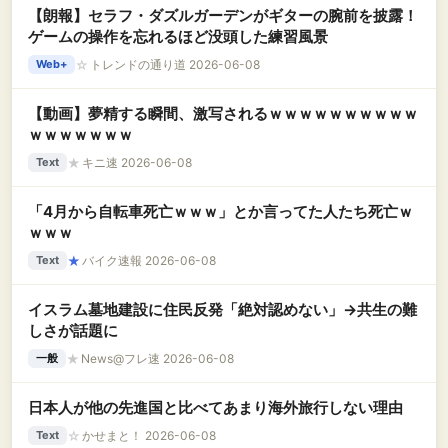
【朗報】セラフ・ダズルガーデンがギターの腕前を披露！
ゲームの操作を忘れるほど没頭した練習風景
☆
トレンドの通り道 2026-06-08
Web+
【動画】夢精する瞬間、激写されるｗｗｗｗｗｗｗｗｗｗ
ｗｗｗｗｗｗｗ
★
キニ速 2026-06-08
Text
「4月から自転車死亡ｗｗｗ」とか言ってた人たち死亡ｗ
ｗｗｗ
★
バイク速報 2026-06-08
Text
イスラム墓地建設に住民反発「絶対認めない」→共生の難
しさが話題に
★
News@フレ速 2026-06-08
一般
日本人が他の先進国と比べてあまり海外旅行しない理由
☆
かせまと！ 2026-06-08
Text