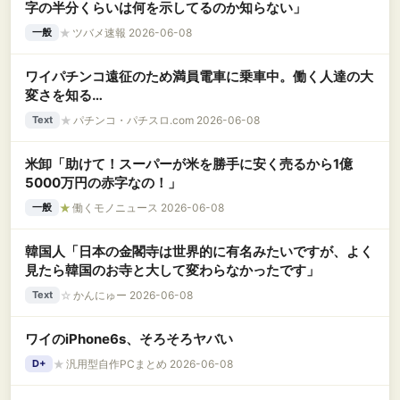
字の半分くらいは何を示してるのか知らない」
★
ツバメ速報 2026-06-08
一般
ワイパチンコ遠征のため満員電車に乗車中。働く人達の大
変さを知る…
★
パチンコ・パチスロ.com 2026-06-08
Text
米卸「助けて！スーパーが米を勝手に安く売るから1億
5000万円の赤字なの！」
★
働くモノニュース 2026-06-08
一般
韓国人「日本の金閣寺は世界的に有名みたいですが、よく
見たら韓国のお寺と大して変わらなかったです」
☆
かんにゅー 2026-06-08
Text
ワイのiPhone6s、そろそろヤバい
★
汎用型自作PCまとめ 2026-06-08
D+