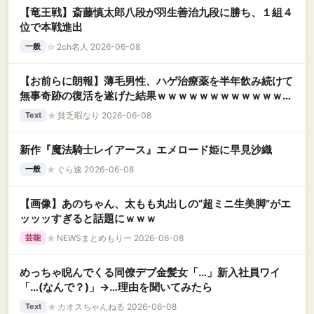
【竜王戦】斎藤慎太郎八段が羽生善治九段に勝ち、１組４
位で本戦進出
☆
2ch名人 2026-06-08
一般
【お前らに朗報】薄毛男性、ハゲ治療薬を半年飲み続けて
無事奇跡の復活を遂げた結果ｗｗｗｗｗｗｗｗｗｗｗｗｗ
ｗ
★
貧乏暇なり 2026-06-08
Text
新作『魔法騎士レイアース』エメロード姫に早見沙織
★
ぐら速 2026-06-08
一般
【画像】あのちゃん、太もも丸出しの“超ミニ生美脚”がエ
ッッッすぎると話題にｗｗｗ
★
NEWSまとめもりー 2026-06-08
芸能
めっちゃ睨んでくる同僚デブ金髪女「…」新入社員ワイ
「…(なんで？)」→…理由を聞いてみたら
★
カオスちゃんねる 2026-06-08
Text