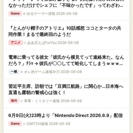
なかっただけでシェフに「不味かったです」ってわざわざ
言わんでしょ？
★
ゆるゲーマー遅報 2026-06-08
Game
『とんがり帽子のアトリエ』10話感想 ココとタータの共
同作業！まるで最終回のようだ
☆
ああ言えばForYou 2026-06-08
アニメ
電車に乗ってる彼女「彼氏から横見てって連絡来た。なん
だろ？」ﾁﾗｯ → 彼氏が〇〇してて蛙化してしまうｗｗｗｗ
ｗ
★
オレ的ゲーム速報＠刃 2026-06-08
一般
習近平主席、訪朝では「豆満江航路」に関心か…日本海へ
直通も露朝の警戒心は強く！
☆
軍事・ミリタリー速報 2026-06-08
海外
6月9日(火)23時より「Nintendo Direct 2026.6.9」配信
☆
SWITCH速報 2026-06-08
Game