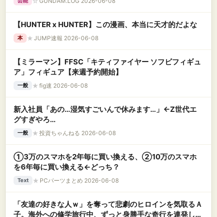
☆
GUNDAM.LOG 2026-06-08
芸能
【HUNTER x HUNTER】この漫画、本当に天才的だよな
★
JUMP速報 2026-06-08
本
【ミラーマン】FFSC「キティファイヤー ソフビフィギュ
ア」フィギュア【来週予約開始】
★
fig速 2026-06-08
一般
新入社員「あの…湿気すごいんで休みます…」←Z世代エ
グすぎやろ…
★
投資ちゃんねる 2026-06-08
一般
①3万のスマホを2年毎に買い換える、②10万のスマホ
を6年毎に買い換える←どっち？
★
PCパーツまとめ 2026-06-08
Text
「友達の好きな人ｗ」を奪って悲劇のヒロインを気取るＡ
子。海外への修学旅行中、ずっと身勝手な奇行を連発して