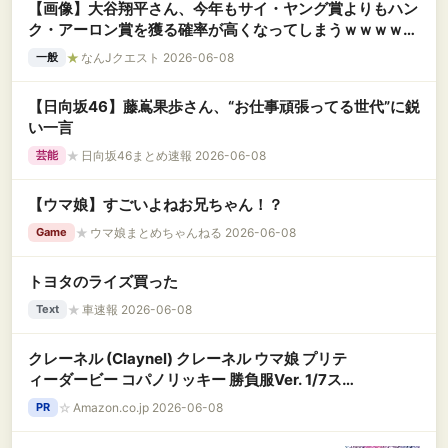
【画像】大谷翔平さん、今年もサイ・ヤング賞よりもハン
ク・アーロン賞を獲る確率が高くなってしまうｗｗｗｗｗ
ｗｗｗｗｗ
★
なんJクエスト 2026-06-08
一般
【日向坂46】藤嶌果歩さん、“お仕事頑張ってる世代”に鋭
い一言
★
日向坂46まとめ速報 2026-06-08
芸能
【ウマ娘】すごいよねお兄ちゃん！？
★
ウマ娘まとめちゃんねる 2026-06-08
Game
トヨタのライズ買った
★
車速報 2026-06-08
Text
クレーネル (Claynel) クレーネル ウマ娘 プリテ
ィーダービー コパノリッキー 勝負服Ver. 1/7スケ
ール PVC/ABS製 塗装済み 完成品 フィギュア
☆
Amazon.co.jp 2026-06-08
PR