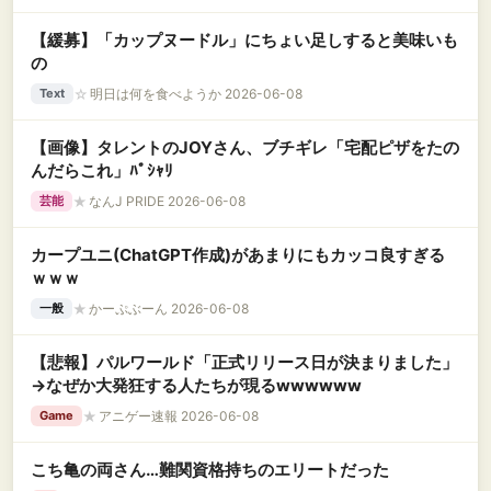
【緩募】「カップヌードル」にちょい足しすると美味いも
の
☆
明日は何を食べようか 2026-06-08
Text
【画像】タレントのJOYさん、ブチギレ「宅配ピザをたの
んだらこれ」ﾊﾟｼｬﾘ
★
なんJ PRIDE 2026-06-08
芸能
カープユニ(ChatGPT作成)があまりにもカッコ良すぎる
ｗｗｗ
★
かーぷぶーん 2026-06-08
一般
【悲報】パルワールド「正式リリース日が決まりました」
→なぜか大発狂する人たちが現るwwwwww
★
アニゲー速報 2026-06-08
Game
こち亀の両さん…難関資格持ちのエリートだった