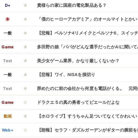
★
wwwwwww
D+
貴様らの家に国産の電化製品ある？
★
本
「僕のヒーローアカデミア」のオールマイトとかい
★
ーｗｗｗｗ
一般
【悲報】ペルソナ4リメイクとペルソナ6、スイッチ
★
Game
多田野の娘「パパがどんな選手だったかAIに聞い
★
Text
美少女ゲーム業界、かなり厳しくないか？
★
一般
【悲報】ワイ、NISAを損切り
★
Text
辞めたのに前の会社から何度も電話がくる。 元同
☆
持っていく手土産は何がいい？」俺「！？」元同僚「
Game
ドラクエ５の真の勇者ってピエールだよな
★
は車をどこに駐めるの？」俺「！？」……..
動画
【ホロライブ】すうちゃん足ついてなくてかわいい
☆
026】
Web+
【朗報】セラフ・ダズルガーデンがギターの腕前を