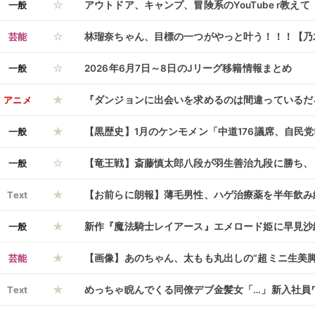
☆
一般
アウトドア、キャンプ、冒険系のYouTube r教えて
☆
芸能
林瑠奈ちゃん、目標の一つがやっと叶う！！！【乃
☆
一般
2026年6月7日～8日のJリーグ移籍情報まとめ
★
アニメ
『ダンジョンに出会いを求めるのは間違っているだ
★
ヘスティアの本領発揮！反撃の時！
一般
【黒歴史】1月のケンモメン「中道176議席、自民党
☆
一般
【竜王戦】斎藤慎太郎八段が羽生善治九段に勝ち、
★
出
Text
【お前らに朗報】薄毛男性、ハゲ治療薬を半年飲み
★
復活を遂げた結果ｗｗｗｗｗｗｗｗｗｗｗｗｗｗ
一般
新作『魔法騎士レイアース』エメロード姫に早見沙
★
芸能
【画像】あのちゃん、太もも丸出しの“超ミニ生美脚
★
ると話題にｗｗｗ
Text
めっちゃ睨んでくる同僚デブ金髪女「…」新入社員ワ