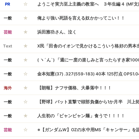
☆
バトルスX-02 可動フィギュア
PR
ようこそ実力至上主義の教室へ ３年生編４ (MF文庫
★
一般
俺より強い死語を言える奴かかってこい！！
★
芸能
浜田雅功さん、泣く
★
Text
X民「田舎のイオンで見かけるこういう格好の男本
★
りしてしまう・・・
一般
( ヽ´ん`) 「週に一度の楽しみと言ったらすき家10
☆
一般
金本知憲(37) .327(559-183) 40本 125打点 OPS1.0
★
海外
【朗報】ナフサ価格、大暴落中！！！
☆
一般
【野球】バット直撃で頭部負傷から1か月半 川上
★
家族が明かす
一般
人生初の「ビャンビャン麺」食うで！！！！
☆
芸能
※【ガンダムW】OZの水中用MS「キャンサー」を