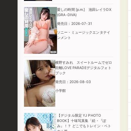
愛しの時間 [p.m.] 池田レイラDX
(GRA-DIVA)
発売日：2026-07-31
ソニー・ミュージックエンタテイ
ンメント
横野すみれ スイートルームでゼロ
距離LOVE PARADEデジタルフォト
ブック
発売日：2026-08-03
小学館
【デジタル限定 YJ PHOTO
BOOK】十味写真集「続・『ぽ
み』！？ どこでもトレイン・ベト