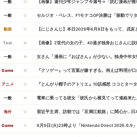
☆
まりまくってしまう…♡♡♡
一般
【画像】週刊少年ジャンプ今週号→「読む漫画が無
☆
休載で看板2本のみ」エッヂ民嘆くｗｗｗ
一般
セルジオ・ペレス、F1モナコGP決勝は「振動でリ
☆
ナルティに「そういうこともある」
動画
【にじさんじ】本日2026年6月8日をもって、戌亥
★
ornisとしてのユニット活動を終了
Text
【画像】Z世代の女の子、40過ぎ独身おじさんに説
★
ｗｗｗｗｗｗｗｗ
一般
女さん「漫画に『おばさん』が少ない。独身中年女
★
Game
『クソゲー』って言葉が嫌すぎる。例えば料理が口
☆
けでシェフに「不味かったです」ってわざわざ言わ
アニメ
『とんがり帽子のアトリエ』10話感想 ココとター
★
で最終回のようだ
一般
電車に乗ってる彼女「彼氏から横見てって連絡来た。
☆
→ 彼氏が〇〇してて蛙化してしまうｗｗｗｗｗ
海外
習近平主席、訪朝では「豆満江航路」に関心か…日
☆
の警戒心は強く！
Game
6月9日(火)23時より「Nintendo Direct 2026.6.