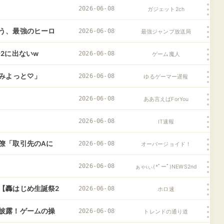
2026-06-08
ガジェット2ch
う、最強のヒーロ
2026-06-08
最強ジャンプ放送局
2に出ないw
2026-06-08
ゲーム魔人
てみよっと♡」
2026-06-08
ゆるゲーマー遅報
2026-06-08
ああ言えばForYou
2026-06-08
IT速報
僚「取引先のAに
2026-06-08
オーバージョイド！
 B社に行くとき
2026-06-08
ぁゃιぃ(*ﾟーﾟ)NEWS2nd
【轟はじめ生誕祭2
2026-06-08
ホロ速
披露！ゲームの操
2026-06-08
トレンドの通り道