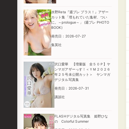
水野Reta『週プレ プラス！』アザー
カット集「埋もれていた逸材、つい
に。～prologue～」 (週プレ PHOTO
BOOK)
発売日：2026-07-27
集英社
沢口愛華 【増量版 全５０Ｐ】ヤ
ンマガアザーっす！＜ＹＭ２０２６
年２５号未公開カット＞ ヤンマガ
デジタル写真集
発売日：2026-07-31
講談社
FLASHデジタル写真集 姫野ひな
の Colorful Summer