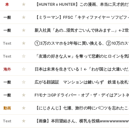
★
本
【HUNTER x HUNTER】この漫画、本当に天才的
★
一般
【ミラーマン】FFSC「キティファイヤー ソフビ
★
ュア【来週予約開始】
一般
新入社員「あの…湿気すごいんで休みます…」←Z世
★
Text
①3万のスマホを2年毎に買い換える、②10万のス
☆
換える←どっち？
Text
「友達の好きな人ｗ」を奪って悲劇のヒロインを気
☆
の修学旅行中、ずっと身勝手な奇行を連発して周囲
海外
日本は未来を生きている！←「わが国とは大違いだ
☆
果、グループ全員から即時ＣＯされて退学へｗｗｗ
一般
広がる顔認証 マンションは鍵いらず 鉄道も改札
★
スイスイ カピバラも見分けられる
一般
F1モナコGPドライバー・オブ・ザ・デイはアント
★
フォーマンスでモナコ初制覇
動画
【にじさんじ】七瀬、旅行の時にパ〇ツを忘れたこ
★
Text
【画像】本田望結さん、横乳を投稿wwwwwwwwww