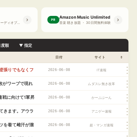
Amazon Music Unlimited
PR
プライム会員限定 オーディオブック ・ 30日間無料体験
音楽 聴き放題 ・ 30日間無料体験
目度順
▼ 指定
日付
サイト
逆張りでもなくフ
2026-06-08
IT速報
牧がワープで現れ
2026-06-08
ムダスレ無き改革
り6連戦に向けて1軍昇
2026-06-08
かーぷぶーん
てきます。アウラ
2026-06-08
アニゲー速報
ツを着て雌汗が溜
2026-06-08
超・マンガ速報