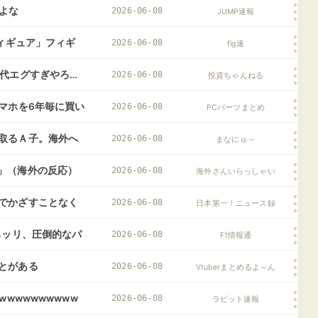
だよな
2026-06-08
JUMP速報
フィギュア」フィギ
2026-06-08
fig速
代エグすぎやろ…
2026-06-08
投資ちゃんねる
マホを6年毎に買い
2026-06-08
PCパーツまとめ
取るＡ子。海外へ
2026-06-08
まなにゅ～
の逆鱗に触れた結
」（海外の反応）
2026-06-08
海外さんいらっしゃい
でかざすことなく
2026-06-08
日本第一！ニュース録
ネッリ、圧倒的なパ
2026-06-08
F1情報通
とがある
2026-06-08
Vtuberまとめるよ～ん
wwwwwwwww
2026-06-08
ラビット速報