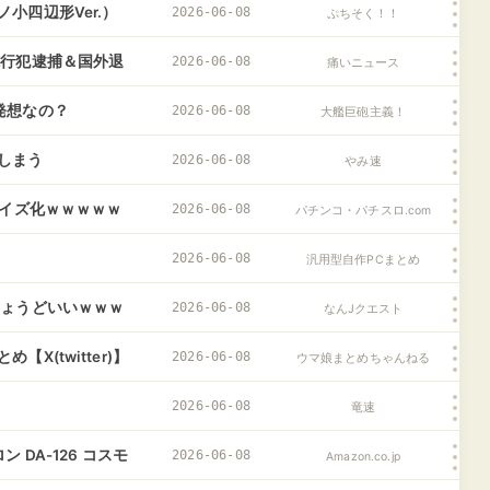
小四辺形Ver.）
2026-06-08
ぷちそく！！
現行犯逮捕＆国外退
2026-06-08
痛いニュース
発想なの？
2026-06-08
大艦巨砲主義！
しまう
2026-06-08
やみ速
ライズ化ｗｗｗｗｗ
2026-06-08
パチンコ・パチスロ.com
2026-06-08
汎用型自作PCまとめ
ちょうどいいｗｗｗ
2026-06-08
なんJクエスト
(twitter)】
2026-06-08
ウマ娘まとめちゃんねる
2026-06-08
竜速
ン DA-126 コスモ
2026-06-08
Amazon.co.jp