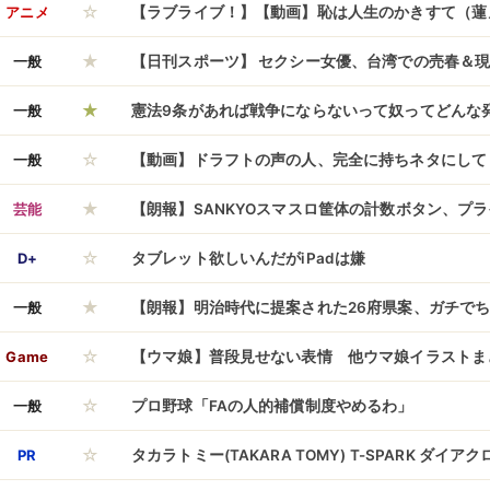
☆
ｗ：26/06/08のニュース
アニメ
【ラブライブ！】【動画】恥は人生のかきすて（蓮ノ
★
＋活動記録【ライブ映像】
一般
【日刊スポーツ】 セクシー女優、台湾での売春＆
★
去報道を認める「約半年前の出来事」謝罪
一般
憲法9条があれば戦争にならないって奴ってどんな
☆
一般
【動画】ドラフトの声の人、完全に持ちネタにして
★
芸能
【朗報】SANKYOスマスロ筐体の計数ボタン、プ
☆
D+
タブレット欲しいんだがiPadは嫌
★
一般
【朗報】明治時代に提案された26府県案、ガチで
☆
ｗｗｗｗｗｗｗ
Game
【ウマ娘】普段見せない表情 他ウマ娘イラストまとめ【X
☆
一般
プロ野球「FAの人的補償制度やめるわ」
☆
PR
タカラトミー(TAKARA TOMY) T-SPARK ダイアクロ