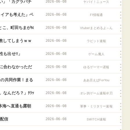
い」「カグラバチ
2026-06-08
ヤバイ！ニュース
タイアも考えた」ペ
2026-06-08
F1情報通
とこ、町田ちまがN
2026-06-08
Vtuberまとめるよ～ん
教してしまうｗｗ
2026-06-08
ラビット速報
性も出せ‼」
2026-06-08
ゲーム魔人
に合わなかっただ
2026-06-08
ゆるゲーマー遅報
んでしょ？
タの共同作業！まる
2026-06-08
ああ言えばForYou
なんだろ？」ﾁﾗｯ
2026-06-08
オレ的ゲーム速報＠刃
本海へ直通も露朝
2026-06-08
軍事・ミリタリー速報
9」配信
2026-06-08
SWITCH速報