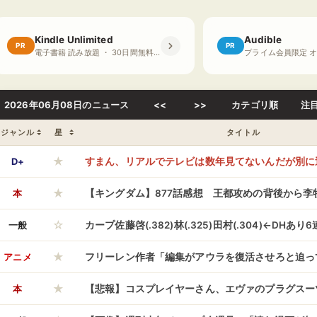
Kindle Unlimited
Audible
PR
PR
電子書籍 読み放題 ・ 30日間無料体験
2026年06月08日のニュース
<<
>>
カテゴリ順
注
ジャンル
星
タイトル
★
D+
すまん、リアルでテレビは数年見てないんだが別に
★
ツーだよな？
本
【キングダム】877話感想 王都攻めの背後から李
☆
る、予想通りの展開に！
一般
カープ佐藤啓(.382)林(.325)田村(.304)←DHあ
★
格はあり？
アニメ
フリーレン作者「編集がアウラを復活させろと迫っ
★
はあそこで終わりなのに…。私はどうすれば…」
本
【悲報】コスプレイヤーさん、エヴァのプラグスー