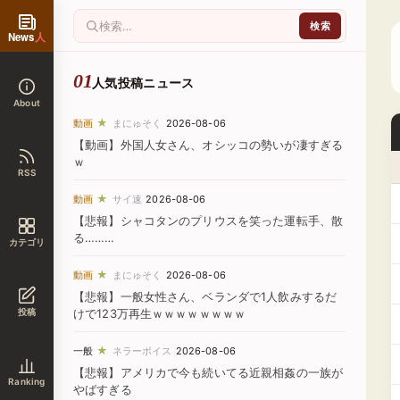
News
人
人気投稿ニュース
About
★
動画
まにゅそく
2026-08-06
【動画】外国人女さん、オシッコの勢いが凄すぎる
ｗ
RSS
★
動画
サイ速
2026-08-06
【悲報】シャコタンのプリウスを笑った運転手、散
る………
カテゴリ
★
動画
まにゅそく
2026-08-06
【悲報】一般女性さん、ベランダで1人飲みするだ
投稿
けで123万再生ｗｗｗｗｗｗｗｗ
★
一般
ネラーボイス
2026-08-06
【悲報】アメリカで今も続いてる近親相姦の一族が
Ranking
やばすぎる