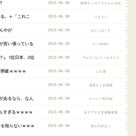
？
2026-06-08
阪神タイガースちゃんねる
貼る。←「これこ
2026-06-08
うまろぐ
んやが
2026-06-08
おたくみくす
が言い張っている
2026-06-08
U-1 NEWS
っと無理がある？
』 1位日本、2位
2026-06-08
アルファルファモザイク
界突破ｗｗｗｗ
2026-06-08
じわ速
2026-06-08
漫画まとめ速報
があるなら、なん
2026-06-08
ゲーハー黙示録
○ちすぎるｗｗｗｗ
2026-06-08
女子アナお宝画像速報
かを知らないｗｗｗ
2026-06-08
春が大好きっ