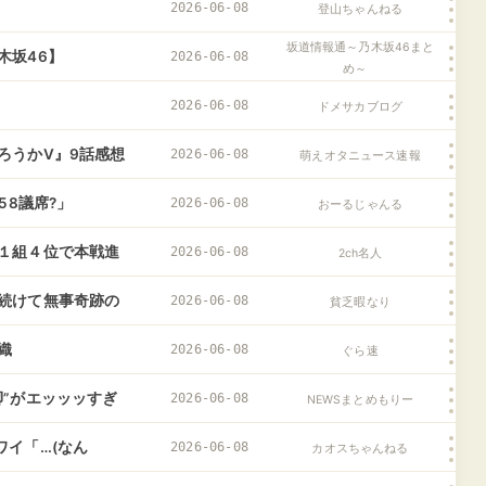
2026-06-08
登山ちゃんねる
坂道情報通～乃木坂46まと
木坂46】
2026-06-08
め～
2026-06-08
ドメサカブログ
ろうかⅤ』9話感想
2026-06-08
萌えオタニュース速報
58議席?」
2026-06-08
おーるじゃんる
１組４位で本戦進
2026-06-08
2ch名人
続けて無事奇跡の
2026-06-08
貧乏暇なり
織
2026-06-08
ぐら速
”がエッッッすぎ
2026-06-08
NEWSまとめもりー
イ「…(なん
2026-06-08
カオスちゃんねる