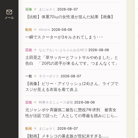
★
画像
まにゅそく
2026-08-07
【比較】体重70㎏の女性達が並んだ結果【画像】
メール
★
動画
Hiroiro
2026-08-06
一瞬でスクーターが3キルされてしまう･･･
★
芸能
なんでもいいよちゃんねるNEO
2026-08-06
土田晃之「草サッカーとフットサルやめました」と
告白 「20代の若手が来るんです。つまんなくて」
★
一般
ネラーボイス
2026-08-07
【画像】ビリー・アイリッシュ(24)さん、ライブで
スジが見える衣装を着て炎上
★
芸能
時事ネタニュース速報
2026-08-06
元ジャンポケ斉藤慎二被告に懲役7年求刑 被害女
性が法廷で語った「人としての尊厳を踏みにじられ
た」
★
動画
まにゅそく
2026-08-07
【動画】メキシコの暴走族が世紀末すぎる……