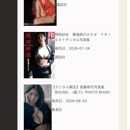
講談社
岡田紗佳 勝負師のカラダ ＦＲＩ
ＤＡＹデジタル写真集
発売日：2026-07-24
講談社
【デジタル限定】斎藤恭代写真集
「BOUND」 (週プレ PHOTO BOOK)
発売日：2026-08-03
集英社