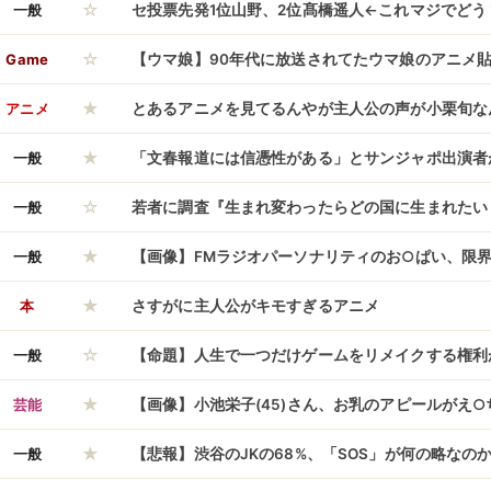
☆
で？)」→…理由を聞いてみたら
一般
セ投票先発1位山野、2位髙橋遥人←これマジでどう
☆
Game
【ウマ娘】90年代に放送されてたウマ娘のアニメ
★
れ」
アニメ
とあるアニメを見てるんやが主人公の声が小栗旬な
★
一般
「文春報道には信憑性がある」とサンジャポ出演者
☆
模様、「いち週刊誌問題」としておさめるにはちょ
一般
若者に調査『生まれ変わったらどの国に生まれたい？
★
韓国、3位米国
一般
【画像】FMラジオパーソナリティのお○ぱい、限
★
本
さすがに主人公がキモすぎるアニメ
☆
一般
【命題】人生で一つだけゲームをリメイクする権利
★
のゲームを選ぶ？
芸能
【画像】小池栄子(45)さん、お乳のアピールがえ
★
ｗ
一般
【悲報】渋谷のJKの68%、「SOS」が何の略なの