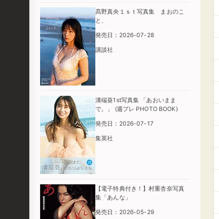
髙野真央１ｓｔ写真集 まおのこ
と、
発売日：2026-07-28
講談社
溝端葵1st写真集 「あおいまま
で。」 (週プレ PHOTO BOOK)
発売日：2026-07-17
集英社
【電子特典付き！】村重杏奈写真
集「あんな」
発売日：2026-05-29