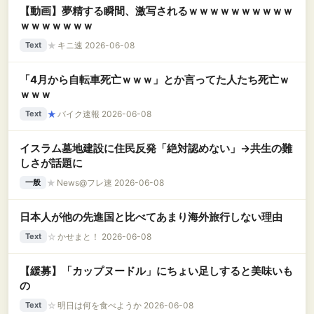
【動画】夢精する瞬間、激写されるｗｗｗｗｗｗｗｗｗｗ
ｗｗｗｗｗｗｗ
★
キニ速 2026-06-08
Text
「4月から自転車死亡ｗｗｗ」とか言ってた人たち死亡ｗ
ｗｗｗ
★
バイク速報 2026-06-08
Text
イスラム墓地建設に住民反発「絶対認めない」→共生の難
しさが話題に
★
News@フレ速 2026-06-08
一般
日本人が他の先進国と比べてあまり海外旅行しない理由
☆
かせまと！ 2026-06-08
Text
【緩募】「カップヌードル」にちょい足しすると美味いも
の
☆
明日は何を食べようか 2026-06-08
Text