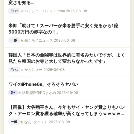
変さを知る…
★
パチンコ・パチスロ.com 2026-06-08
Text
米卸「助けて！スーパーが米を勝手に安く売るから1億
5000万円の赤字なの！」
★
働くモノニュース 2026-06-08
一般
韓国人「日本の金閣寺は世界的に有名みたいですが、よく
見たら韓国のお寺と大して変わらなかったです」
☆
かんにゅー 2026-06-08
Text
ワイのiPhone6s、そろそろヤバい
★
汎用型自作PCまとめ 2026-06-08
D+
【画像】大谷翔平さん、今年もサイ・ヤング賞よりもハン
ク・アーロン賞を獲る確率が高くなってしまうｗｗｗｗｗ
ｗｗｗｗｗ
★
なんJクエスト 2026-06-08
一般