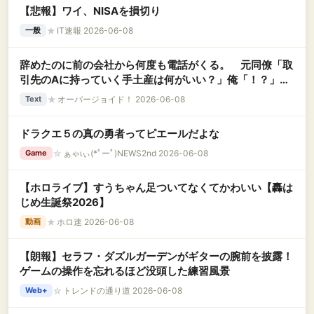
【悲報】ワイ、NISAを損切り
★
IT速報 2026-06-08
一般
辞めたのに前の会社から何度も電話がくる。 元同僚「取
引先のAに持っていく手土産は何がいい？」俺「！？」元
同僚「 B社に行くときは車をどこに駐めるの？」俺
★
オーバージョイド！ 2026-06-08
Text
「！？」……..
ドラクエ５の真の勇者ってピエールだよな
☆
ぁゃιぃ(*ﾟーﾟ)NEWS2nd 2026-06-08
Game
【ホロライブ】すうちゃん足ついてなくてかわいい【轟は
じめ生誕祭2026】
★
ホロ速 2026-06-08
動画
【朗報】セラフ・ダズルガーデンがギターの腕前を披露！
ゲームの操作を忘れるほど没頭した練習風景
☆
トレンドの通り道 2026-06-08
Web+