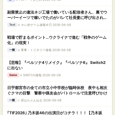
副業禁止の違法ネジ工場で働いている配信者さん、裏でウ
ーバーイーツで稼いでたのがバレて社長妻に呼び出される
→ 結果ｗｗｗｗｗ
★
オレ的ゲーム速報＠刃 2026-06-08
Text
戦場で貯まるポイント…ウクライナで進む「戦争のゲーム
化」の現実！
★
軍事・ミリタリー速報 2026-06-08
一般
【悲報】『ペルソナ4リメイク』『ペルソナ6』 Switch2
に出ない
★
SWITCH速報 2026-06-08
Game
日宇都宮市の全ての市立小中学校が臨時休校 夜中も相次
ぐクマの目撃 警察や猟友会がパトロールで注意呼びかけ
☆
登山ちゃんねる 2026-06-08
一般
｢TIF2026｣ 乃木坂46の出演日がコチラ！！！【乃木坂