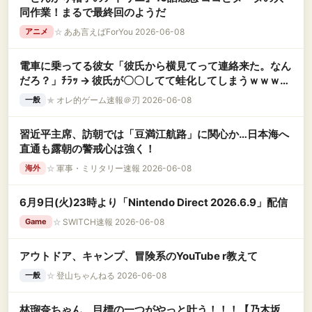
同作業！まるで最終回のようだ
☆
ああ言えばForYou 2026-06-08
アニメ
電車に乗ってる彼女「彼氏から横見てって連絡来た。なん
だろ？」ﾁﾗｯ → 彼氏が〇〇してて蛙化してしまうｗｗｗｗ
ｗ
★
オレ的ゲーム速報＠刃 2026-06-08
一般
習近平主席、訪朝では「豆満江航路」に関心か…日本海へ
直通も露朝の警戒心は強く！
☆
軍事・ミリタリー速報 2026-06-08
海外
6月9日(火)23時より「Nintendo Direct 2026.6.9」配信
☆
SWITCH速報 2026-06-08
Game
アウトドア、キャンプ、冒険系のYouTube r教えて
☆
登山ちゃんねる 2026-06-08
一般
林瑠奈ちゃん、目標の一つがやっと叶う！！！【乃木坂