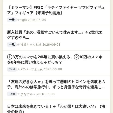
【ミラーマン】FFSC「キティファイヤー ソフビフィギュ
ア」フィギュア【来週予約開始】
★
fig速 2026-06-08
一般
新入社員「あの…湿気すごいんで休みます…」←Z世代エ
グすぎやろ…
★
投資ちゃんねる 2026-06-08
一般
①3万のスマホを2年毎に買い換える、②10万のスマホ
を6年毎に買い換える←どっち？
★
PCパーツまとめ 2026-06-08
Text
「友達の好きな人ｗ」を奪って悲劇のヒロインを気取るＡ
子。海外への修学旅行中、ずっと身勝手な奇行を連発して
周囲の逆鱗に触れた結果、グループ全員から即時ＣＯされ
☆
まなにゅ～ 2026-06-08
Text
て退学へｗｗｗ
日本は未来を生きている！←「わが国とは大違いだ」（海
外の反応）