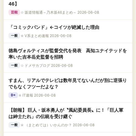
46】
☆
坂道情報通～乃木坂46まとめ～ 2026-06-08
芸能
「コミックバンド」←コイツが絶滅した理由
★
V系まとめ速報 2026-06-08
一般
徳島ヴォルティスが監督交代を発表 高知ユナイテッドを
率いた吉本岳史監督を招聘
☆
ドメサカブログ 2026-06-08
一般
すまん、リアルでテレビは数年見てないんだが別に逆張り
でもなくフツーだよな？
★
IT速報 2026-06-08
D+
【朗報】 巨人・坂本勇人が〝風紀委員長〟に！「巨人軍
は紳士たれ」の伝統を受け継ぐ
★
（まとめては）いかんのか？ 2026-06-08
一般