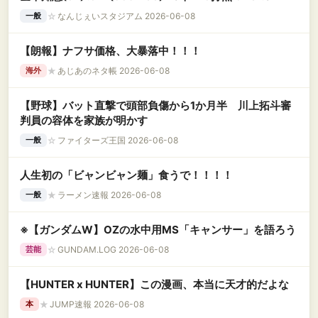
☆
なんじぇいスタジアム 2026-06-08
一般
【朗報】ナフサ価格、大暴落中！！！
★
あじあのネタ帳 2026-06-08
海外
【野球】バット直撃で頭部負傷から1か月半 川上拓斗審
判員の容体を家族が明かす
☆
ファイターズ王国 2026-06-08
一般
人生初の「ビャンビャン麺」食うで！！！！
★
ラーメン速報 2026-06-08
一般
※【ガンダムW】OZの水中用MS「キャンサー」を語ろう
☆
GUNDAM.LOG 2026-06-08
芸能
【HUNTER x HUNTER】この漫画、本当に天才的だよな
★
JUMP速報 2026-06-08
本