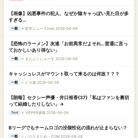
【画像】凶悪事件の犯人、なぜか陰キャっぽい見た目が多
すぎる…
★
哲学ニュースnwk 2026-06-08
一般
【恐怖のラーメン】友達「お前異常だよそれ…普通に言っ
ておかしいあり得ない」
★
まんぷくにゅーす 2026-06-08
一般
キャッシュレスがマウント取って来るのは何故？？？
☆
ピカ速 2026-06-08
一般
【朗報】セクシー声優・井口裕香(37)「私はファンを裏切
って結婚したりしない」→
★
VIPPER速報 2026-06-08
Text
Bリーグでもチームロゴの没個性化の流れが止まらない？
☆
バスケまとめ・COM 2026-06-08
一般