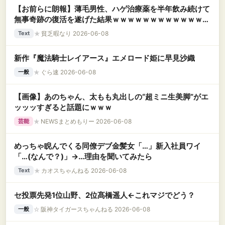
【お前らに朗報】薄毛男性、ハゲ治療薬を半年飲み続けて
無事奇跡の復活を遂げた結果ｗｗｗｗｗｗｗｗｗｗｗｗｗ
ｗ
★
貧乏暇なり 2026-06-08
Text
新作『魔法騎士レイアース』エメロード姫に早見沙織
★
ぐら速 2026-06-08
一般
【画像】あのちゃん、太もも丸出しの“超ミニ生美脚”がエ
ッッッすぎると話題にｗｗｗ
★
NEWSまとめもりー 2026-06-08
芸能
めっちゃ睨んでくる同僚デブ金髪女「…」新入社員ワイ
「…(なんで？)」→…理由を聞いてみたら
★
カオスちゃんねる 2026-06-08
Text
セ投票先発1位山野、2位髙橋遥人←これマジでどう？
☆
阪神タイガースちゃんねる 2026-06-08
一般