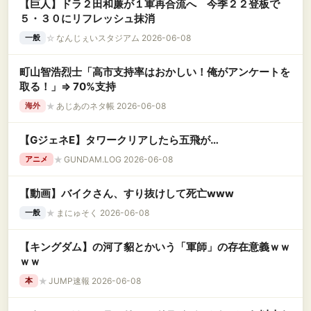
【巨人】ドラ２田和廉が１軍再合流へ 今季２２登板で
５・３０にリフレッシュ抹消
☆
なんじぇいスタジアム 2026-06-08
一般
町山智浩烈士「高市支持率はおかしい！俺がアンケートを
取る！」⇒ 70%支持
★
あじあのネタ帳 2026-06-08
海外
【GジェネE】タワークリアしたら五飛が…
★
GUNDAM.LOG 2026-06-08
アニメ
【動画】バイクさん、すり抜けして死亡www
★
まにゅそく 2026-06-08
一般
【キングダム】の河了貂とかいう「軍師」の存在意義ｗｗ
ｗｗ
★
JUMP速報 2026-06-08
本