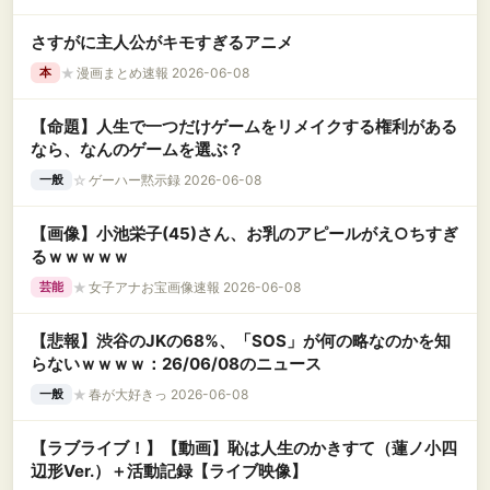
さすがに主人公がキモすぎるアニメ
★
漫画まとめ速報 2026-06-08
本
【命題】人生で一つだけゲームをリメイクする権利がある
なら、なんのゲームを選ぶ？
☆
ゲーハー黙示録 2026-06-08
一般
【画像】小池栄子(45)さん、お乳のアピールがえ○ちすぎ
るｗｗｗｗｗ
★
女子アナお宝画像速報 2026-06-08
芸能
【悲報】渋谷のJKの68%、「SOS」が何の略なのかを知
らないｗｗｗｗ：26/06/08のニュース
★
春が大好きっ 2026-06-08
一般
【ラブライブ！】【動画】恥は人生のかきすて（蓮ノ小四
辺形Ver.）＋活動記録【ライブ映像】