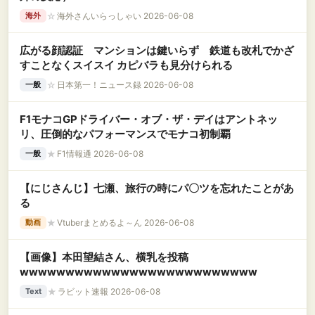
☆
海外さんいらっしゃい 2026-06-08
海外
広がる顔認証 マンションは鍵いらず 鉄道も改札でかざ
すことなくスイスイ カピバラも見分けられる
☆
日本第一！ニュース録 2026-06-08
一般
F1モナコGPドライバー・オブ・ザ・デイはアントネッ
リ、圧倒的なパフォーマンスでモナコ初制覇
★
F1情報通 2026-06-08
一般
【にじさんじ】七瀬、旅行の時にパ〇ツを忘れたことがあ
る
★
Vtuberまとめるよ～ん 2026-06-08
動画
【画像】本田望結さん、横乳を投稿
wwwwwwwwwwwwwwwwwwwwwwwwww
★
ラビット速報 2026-06-08
Text