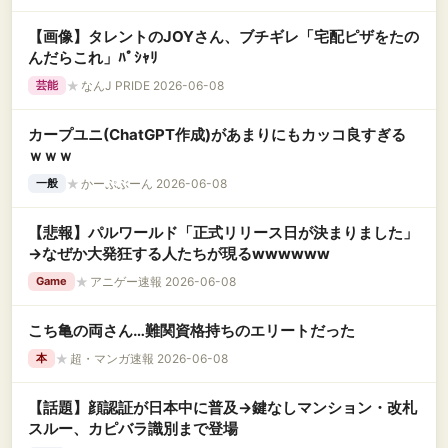
【画像】タレントのJOYさん、ブチギレ「宅配ピザをたの
んだらこれ」ﾊﾟｼｬﾘ
★
なんJ PRIDE 2026-06-08
芸能
カープユニ(ChatGPT作成)があまりにもカッコ良すぎる
ｗｗｗ
★
かーぷぶーん 2026-06-08
一般
【悲報】パルワールド「正式リリース日が決まりました」
→なぜか大発狂する人たちが現るwwwwww
★
アニゲー速報 2026-06-08
Game
こち亀の両さん…難関資格持ちのエリートだった
★
超・マンガ速報 2026-06-08
本
【話題】顔認証が日本中に普及→鍵なしマンション・改札
スルー、カピバラ識別まで登場