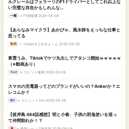
ルクレールはフェラーリのF1ドライバーとしてこれ以上な
い完璧な存在かもしれんな...
☆
F1情報通 2026-06-08
一般
【あらなみマイクラ】あかぴゃ、風水師をえっちな仕事と
思ってる
☆
Vtuberまとめるよ～ん 2026-06-08
動画
東雲うみ、Tiktokでケツ丸出しでアタシコ開始ｗｗｗｗｗ
（※動画あり）
★
ラビット速報 2026-06-08
Text
スマホの充電器ってどのブランドがいいの？Ankerか？エ
レコムか？
★
ガジェット2ch 2026-06-08
D+
【彼岸島 484話感想】明と小春、子供の邪鬼使いを巡っ
て仲間割れか！？
★
最強ジャンプ放送局 2026-06-08
本