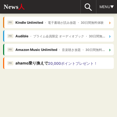
News
人
MENU▼
›
Kindle Unlimited
・ 電子書籍が読み放題 ・ 30日間無料体験
PR
›
Audible
・ プライム会員限定 オーディオブック ・ 30日間無料体験
PR
›
Amazon Music Unlimited
・ 音楽聴き放題 ・ 30日間無料体験
PR
ahamo乗り換えで
20,000ポイントプレゼント！
PR