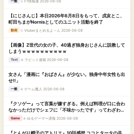
☆
F1情報通 2026-06-08
一般
【にじさんじ】本日2026年6月8日をもって、戌亥とこ、
町田ちまがNornisとしてのユニット活動を終了
☆
Vtuberまとめるよ～ん 2026-06-08
動画
【画像】Z世代の女の子、40過ぎ独身おじさんに説教して
しまうｗｗｗｗｗｗｗｗｗｗ
★
ラビット速報 2026-06-08
Text
女さん「漫画に『おばさん』が少ない。独身中年女性も出
せ‼」
★
ゲーム魔人 2026-06-08
一般
『クソゲー』って言葉が嫌すぎる。例えば料理が口に合わ
なかっただけでシェフに「不味かったです」ってわざわざ
言わんでしょ？
★
ゆるゲーマー遅報 2026-06-08
Game
『とんがり帽子のアトリエ』10話感想 ココとタータの共