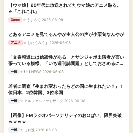
【ウマ娘】90年代に放送されてたウマ娘のアニメ貼る。
←「これこれ」
☆
うまろぐ 2026-06-08
Game
とあるアニメを見てるんやが主人公の声が小栗旬なんやが
★
おたくみくす 2026-06-08
アニメ
「文春報道には信憑性がある」とサンジャポ出演者が言い
張っている模様、「いち週刊誌問題」としておさめるには
ちょっと無理がある？
★
U-1 NEWS 2026-06-08
一般
若者に調査『生まれ変わったらどの国に生まれたい？』 1
位日本、2位韓国、3位米国
☆
アルファルファモザイク 2026-06-08
一般
【画像】FMラジオパーソナリティのお○ぱい、限界突破
ｗｗｗｗ
★
じわ速 2026-06-08
一般