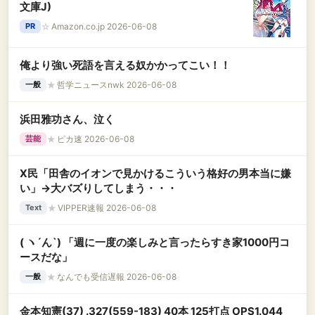
文庫J)
☆
Amazon.co.jp 2026-06-08
PR
俺より強い死語を言える奴かかってこい！！
★
哲学ニュースnwk 2026-06-08
一般
浜田雅功さん、泣く
★
ピカ速 2026-06-08
芸能
X民「田舎のイオンで見かけるこういう格好の男本当に嫌
い」→大バズりしてしまう・・・
★
VIPPER速報 2026-06-08
Text
( ヽ´ん`) 「週に一度の楽しみと言ったらすき家1000円コ
ースだな」
★
なんでも受信遅報 2026-06-08
一般
金本知憲(37) .327(559-183) 40本 125打点 OPS1.044