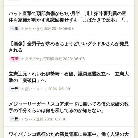
バット直撃で頭部負傷から1か月半 川上拓斗審判員の容
体を家族が明かす意識回復せずも「まばたきで反応」「腕
を動かす」
★
日刊やきう速報 2026-06-08
一般
【画像】全男子が求めるちょうどいいグラドルさんが発見
される
★
女子アナお宝画像速報 2026-06-08
芸能
立憲辻元・れいわ伊勢崎・石破、議員連盟設立へ 立憲大
敗の「突破口」へ
★
痛いニュース 2026-06-08
一般
メジャーリーガー「スコアボードに書いてる僕の成績の数
字の半分くらいは何を示してるのか知らない」
★
ツバメ速報 2026-06-08
一般
ワイパチンコ遠征のため満員電車に乗車中。働く人達の大