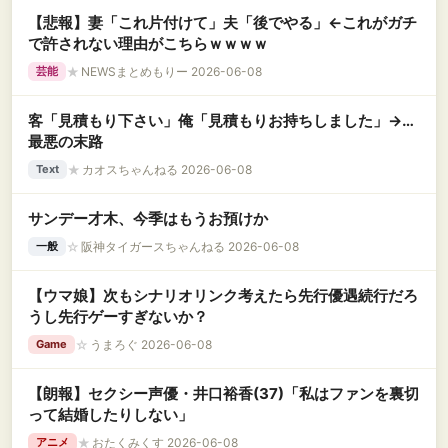
【悲報】妻「これ片付けて」夫「後でやる」←これがガチ
で許されない理由がこちらｗｗｗｗ
★
NEWSまとめもりー 2026-06-08
芸能
客「見積もり下さい」俺「見積もりお持ちしました」→…
最悪の末路
★
カオスちゃんねる 2026-06-08
Text
サンデー才木、今季はもうお預けか
☆
阪神タイガースちゃんねる 2026-06-08
一般
【ウマ娘】次もシナリオリンク考えたら先行優遇続行だろ
うし先行ゲーすぎないか？
☆
うまろぐ 2026-06-08
Game
【朗報】セクシー声優・井口裕香(37)「私はファンを裏切
って結婚したりしない」
★
おたくみくす 2026-06-08
アニメ