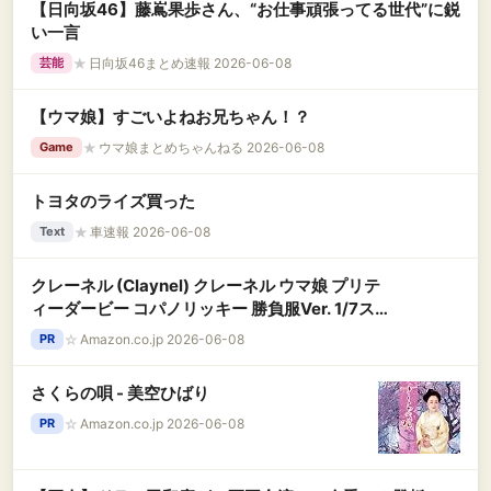
【日向坂46】藤嶌果歩さん、“お仕事頑張ってる世代”に鋭
い一言
★
日向坂46まとめ速報 2026-06-08
芸能
【ウマ娘】すごいよねお兄ちゃん！？
★
ウマ娘まとめちゃんねる 2026-06-08
Game
トヨタのライズ買った
★
車速報 2026-06-08
Text
クレーネル (Claynel) クレーネル ウマ娘 プリテ
ィーダービー コパノリッキー 勝負服Ver. 1/7スケ
ール PVC/ABS製 塗装済み 完成品 フィギュア
☆
Amazon.co.jp 2026-06-08
PR
さくらの唄 - 美空ひばり
☆
Amazon.co.jp 2026-06-08
PR