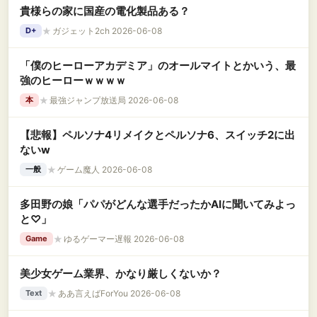
貴様らの家に国産の電化製品ある？
★
ガジェット2ch 2026-06-08
D+
「僕のヒーローアカデミア」のオールマイトとかいう、最
強のヒーローｗｗｗｗ
★
最強ジャンプ放送局 2026-06-08
本
【悲報】ペルソナ4リメイクとペルソナ6、スイッチ2に出
ないw
★
ゲーム魔人 2026-06-08
一般
多田野の娘「パパがどんな選手だったかAIに聞いてみよっ
と♡」
★
ゆるゲーマー遅報 2026-06-08
Game
美少女ゲーム業界、かなり厳しくないか？
★
ああ言えばForYou 2026-06-08
Text