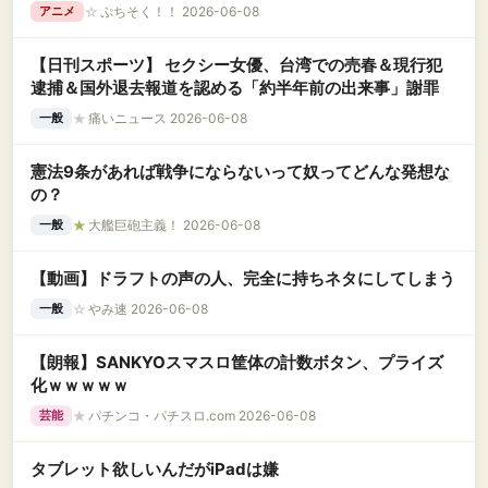
☆
ぷちそく！！ 2026-06-08
アニメ
【日刊スポーツ】 セクシー女優、台湾での売春＆現行犯
逮捕＆国外退去報道を認める「約半年前の出来事」謝罪
★
痛いニュース 2026-06-08
一般
憲法9条があれば戦争にならないって奴ってどんな発想な
の？
★
大艦巨砲主義！ 2026-06-08
一般
【動画】ドラフトの声の人、完全に持ちネタにしてしまう
☆
やみ速 2026-06-08
一般
【朗報】SANKYOスマスロ筐体の計数ボタン、プライズ
化ｗｗｗｗｗ
★
パチンコ・パチスロ.com 2026-06-08
芸能
タブレット欲しいんだがiPadは嫌