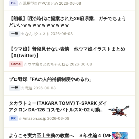
☆
汎用型自作PCまとめ 2026-06-08
D+
【朗報】明治時代に提案された26府県案、ガチでちょう
どいいｗｗｗｗｗｗｗｗｗｗ
★
なんJクエスト 2026-06-08
一般
【ウマ娘】普段見せない表情 他ウマ娘イラストまとめ
【X(twitter)】
☆
ウマ娘まとめちゃんねる 2026-06-08
Game
プロ野球「FAの人的補償制度やめるわ」
☆
竜速 2026-06-08
一般
タカラトミー(TAKARA TOMY) T-SPARK ダイ
アクロン DA-126 コスモバトルスX-02 可動フ
ィギュア
☆
Amazon.co.jp 2026-06-08
PR
ようこそ実力至上主義の教室へ ３年生編４ (MF