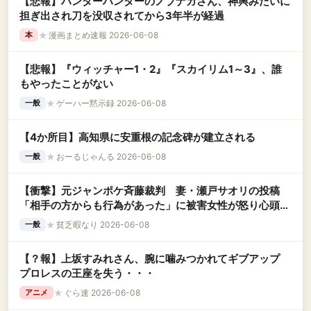
【悲報】ハンターハンターのノブナガさん、神輿みたいに
担ぎ出され刀を没収されてから3年半が経過
★
漫画まとめ速報 2026-06-08
本
【悲報】『ウィッチャー1・2』『スカイリム1～3』、誰
もやったことがない
★
ゲーハー黙示録 2026-06-08
一般
【4か所目】高知県に安重根の記念碑が建立される
★
おーるじゃんる 2026-06-08
一般
【衝撃】元ジャンポケ斉藤裁判 妻・瀬戸サオリの投稿
「相手の方からも行為があった」に被害女性が怒り心頭の
模様←コレってなんで削除しないんやろか…？
★
貧乏暇なり 2026-06-08
一般
【？報】上坂すみれさん、腕に噛みつかれてギブアップ
プロレスの王座を失う・・・
★
ぐら速 2026-06-08
アニメ