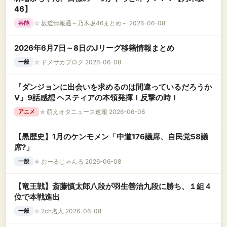
46】
☆
坂道情報通～乃木坂46まとめ～ 2026-06-08
芸能
2026年6月7日～8日のJリーグ移籍情報まとめ
☆
ドメサカブログ 2026-06-08
一般
『ダンジョンに出会いを求めるのは間違っているだろうか
Ⅴ』9話感想 ヘスティアの本領発揮！反撃の時！
★
萌えオタニュース速報 2026-06-08
アニメ
【黒歴史】1月のケンモメン「中道176議席、自民党58議
席?」
★
おーるじゃんる 2026-06-08
一般
【竜王戦】斎藤慎太郎八段が羽生善治九段に勝ち、１組４
位で本戦進出
☆
2ch名人 2026-06-08
一般