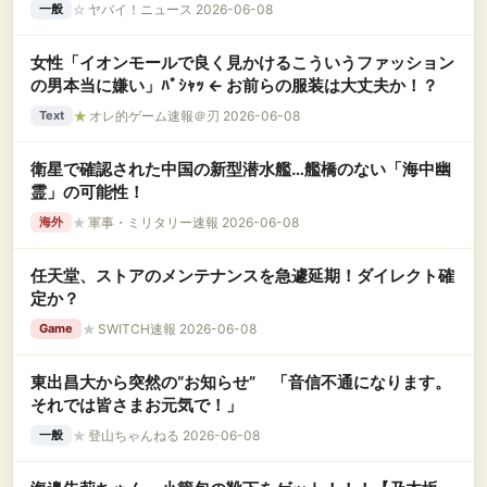
☆
ヤバイ！ニュース 2026-06-08
一般
女性「イオンモールで良く見かけるこういうファッション
の男本当に嫌い」ﾊﾟｼｬｯ ← お前らの服装は大丈夫か！？
★
オレ的ゲーム速報＠刃 2026-06-08
Text
衛星で確認された中国の新型潜水艦…艦橋のない「海中幽
霊」の可能性！
★
軍事・ミリタリー速報 2026-06-08
海外
任天堂、ストアのメンテナンスを急遽延期！ダイレクト確
定か？
★
SWITCH速報 2026-06-08
Game
東出昌大から突然の“お知らせ” 「音信不通になります。
それでは皆さまお元気で！」
★
登山ちゃんねる 2026-06-08
一般