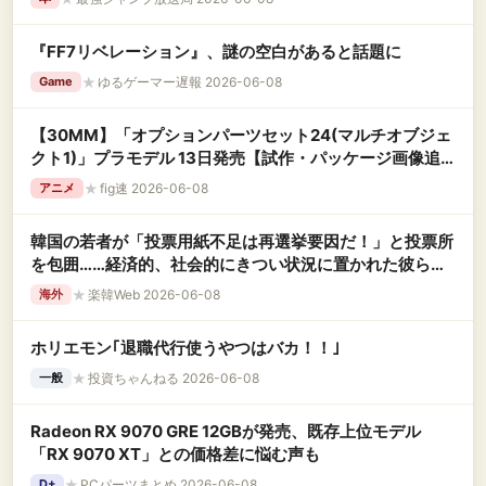
『FF7リベレーション』、謎の空白があると話題に
★
ゆるゲーマー遅報 2026-06-08
Game
【30MM】「オプションパーツセット24(マルチオブジェ
クト1)」プラモデル 13日発売【試作・パッケージ画像追
加】
★
fig速 2026-06-08
アニメ
韓国の若者が「投票用紙不足は再選挙要因だ！」と投票所
を包囲……経済的、社会的にきつい状況に置かれた彼らは
いつ爆発してもおかしくないんですよ
★
楽韓Web 2026-06-08
海外
ホリエモン｢退職代行使うやつはバカ！！｣
★
投資ちゃんねる 2026-06-08
一般
Radeon RX 9070 GRE 12GBが発売、既存上位モデル
「RX 9070 XT」との価格差に悩む声も
★
PCパーツまとめ 2026-06-08
D+