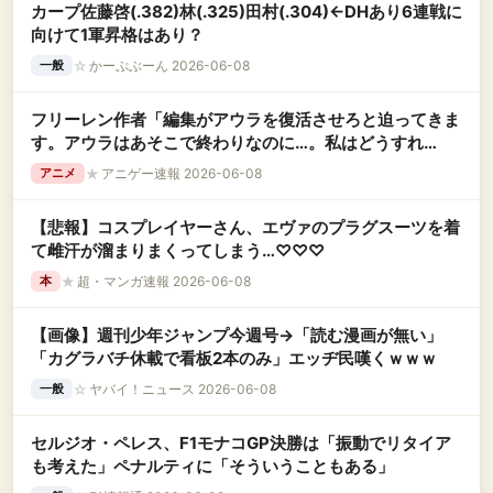
カープ佐藤啓(.382)林(.325)田村(.304)←DHあり6連戦に
向けて1軍昇格はあり？
☆
かーぷぶーん 2026-06-08
一般
フリーレン作者「編集がアウラを復活させろと迫ってきま
す。アウラはあそこで終わりなのに…。私はどうすれ
ば…」
★
アニゲー速報 2026-06-08
アニメ
【悲報】コスプレイヤーさん、エヴァのプラグスーツを着
て雌汗が溜まりまくってしまう…♡♡♡
★
超・マンガ速報 2026-06-08
本
【画像】週刊少年ジャンプ今週号→「読む漫画が無い」
「カグラバチ休載で看板2本のみ」エッヂ民嘆くｗｗｗ
☆
ヤバイ！ニュース 2026-06-08
一般
セルジオ・ペレス、F1モナコGP決勝は「振動でリタイア
も考えた」ペナルティに「そういうこともある」