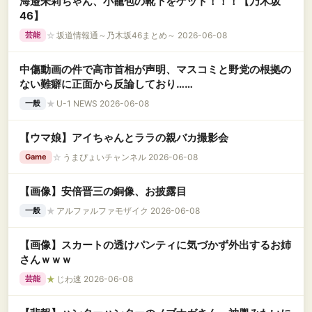
海邉朱莉ちゃん、小籠包の靴下をゲット！！！【乃木坂
46】
☆
坂道情報通～乃木坂46まとめ～ 2026-06-08
芸能
中傷動画の件で高市首相が声明、マスコミと野党の根拠の
ない難癖に正面から反論しており……
★
U-1 NEWS 2026-06-08
一般
【ウマ娘】アイちゃんとララの親バカ撮影会
☆
うまぴょいチャンネル 2026-06-08
Game
【画像】安倍晋三の銅像、お披露目
★
アルファルファモザイク 2026-06-08
一般
【画像】スカートの透けパンティに気づかず外出するお姉
さんｗｗｗ
★
じわ速 2026-06-08
芸能