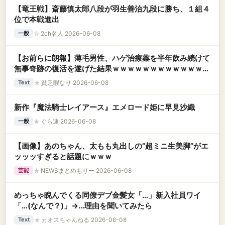
【竜王戦】斎藤慎太郎八段が羽生善治九段に勝ち、１組４
位で本戦進出
☆
2ch名人 2026-06-08
一般
【お前らに朗報】薄毛男性、ハゲ治療薬を半年飲み続けて
無事奇跡の復活を遂げた結果ｗｗｗｗｗｗｗｗｗｗｗｗｗ
ｗ
★
貧乏暇なり 2026-06-08
Text
新作『魔法騎士レイアース』エメロード姫に早見沙織
★
ぐら速 2026-06-08
一般
【画像】あのちゃん、太もも丸出しの“超ミニ生美脚”がエ
ッッッすぎると話題にｗｗｗ
★
NEWSまとめもりー 2026-06-08
芸能
めっちゃ睨んでくる同僚デブ金髪女「…」新入社員ワイ
「…(なんで？)」→…理由を聞いてみたら
★
カオスちゃんねる 2026-06-08
Text