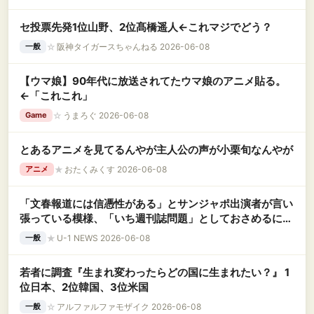
セ投票先発1位山野、2位髙橋遥人←これマジでどう？
☆
阪神タイガースちゃんねる 2026-06-08
一般
【ウマ娘】90年代に放送されてたウマ娘のアニメ貼る。
←「これこれ」
☆
うまろぐ 2026-06-08
Game
とあるアニメを見てるんやが主人公の声が小栗旬なんやが
★
おたくみくす 2026-06-08
アニメ
「文春報道には信憑性がある」とサンジャポ出演者が言い
張っている模様、「いち週刊誌問題」としておさめるには
ちょっと無理がある？
★
U-1 NEWS 2026-06-08
一般
若者に調査『生まれ変わったらどの国に生まれたい？』 1
位日本、2位韓国、3位米国
☆
アルファルファモザイク 2026-06-08
一般