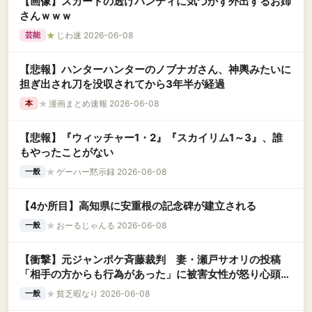
【画像】スカートの透けパンティに気づかず外出するお姉
さんｗｗｗ
★
じわ速 2026-06-08
芸能
【悲報】ハンターハンターのノブナガさん、神輿みたいに
担ぎ出され刀を没収されてから3年半が経過
★
漫画まとめ速報 2026-06-08
本
【悲報】『ウィッチャー1・2』『スカイリム1～3』、誰
もやったことがない
★
ゲーハー黙示録 2026-06-08
一般
【4か所目】高知県に安重根の記念碑が建立される
★
おーるじゃんる 2026-06-08
一般
【衝撃】元ジャンポケ斉藤裁判 妻・瀬戸サオリの投稿
「相手の方からも行為があった」に被害女性が怒り心頭の
模様←コレってなんで削除しないんやろか…？
★
貧乏暇なり 2026-06-08
一般