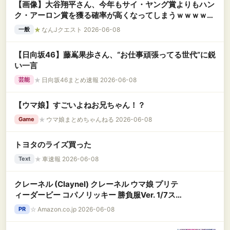
【画像】大谷翔平さん、今年もサイ・ヤング賞よりもハン
ク・アーロン賞を獲る確率が高くなってしまうｗｗｗｗｗ
ｗｗｗｗｗ
★
なんJクエスト 2026-06-08
一般
【日向坂46】藤嶌果歩さん、“お仕事頑張ってる世代”に鋭
い一言
★
日向坂46まとめ速報 2026-06-08
芸能
【ウマ娘】すごいよねお兄ちゃん！？
★
ウマ娘まとめちゃんねる 2026-06-08
Game
トヨタのライズ買った
★
車速報 2026-06-08
Text
クレーネル (Claynel) クレーネル ウマ娘 プリテ
ィーダービー コパノリッキー 勝負服Ver. 1/7スケ
ール PVC/ABS製 塗装済み 完成品 フィギュア
☆
Amazon.co.jp 2026-06-08
PR