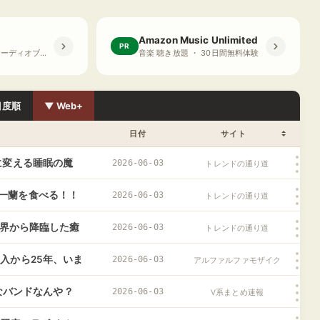
Amazon Music Unlimited
PR
プライム会員限定 オーディオブック ・ 30日間無料体験
音楽 聴き放題 ・ 30日間無料体験
目度順
▼ Web+
日付
サイト
に変える睡眠の魔
2026-06-03
トレンドの通り道
ットレス」の極上の
一蘭を食べる！！
2026-06-03
トレンドの通り道
ーメンが対峙する
魔界から降臨した癒
2026-06-03
トレンドの通り道
入から25年、いま
2026-06-03
アルファルファモザイク
んなバンドなんや？
2026-06-03
V系まとめ速報