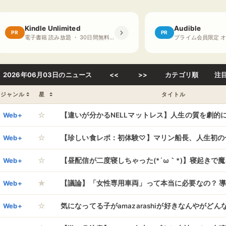
Kindle Unlimited
Audible
PR
PR
電子書籍 読み放題 ・ 30日間無料体験
2026年06月03日のニュース
<<
>>
カテゴリ順
注
ジャンル
星
タイトル
☆
Web+
【違いが分かるNELLマットレス】人生の質を劇的
☆
法！儒烏風亭らでんと一条莉々華が語る「NELLマ
Web+
【珍しい食レポ：初体験♡】マリン船長、人生初の
☆
寝心地！
味集中カウンターという閉鎖的な空間で、船長とラ
Web+
【昼配信が二度寝しちゃった(*´ω｀*)】寝起きで
★
様子は、まるで映画のワンシーン
月ちょこ先生がDBDで大暴れ！？
Web+
【議論】「女性専用車両」って本当に必要なの？ 導
☆
だにネットで賛否が割れまくる
Web+
気になってる子がamazarashiが好きなんやがど