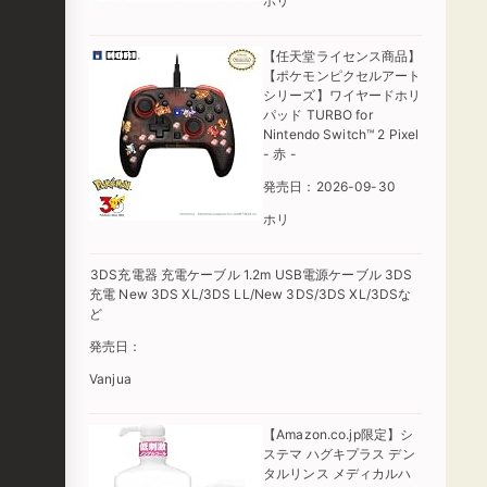
ホリ
【任天堂ライセンス商品】
【ポケモンピクセルアート
シリーズ】ワイヤードホリ
パッド TURBO for
Nintendo Switch™ 2 Pixel
- 赤 -
発売日：2026-09-30
ホリ
3DS充電器 充電ケーブル 1.2m USB電源ケーブル 3DS
充電 New 3DS XL/3DS LL/New 3DS/3DS XL/3DSな
ど
発売日：
Vanjua
【Amazon.co.jp限定】シ
ステマ ハグキプラス デン
タルリンス メディカルハ