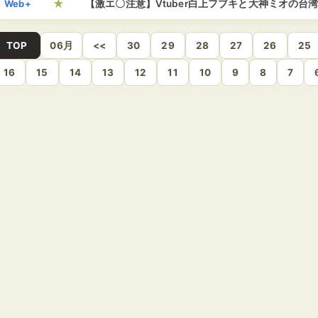
★
Web+
【激エ〇注意】Vtuber白上フブキと大神ミオの台
トが台北と高雄で開催！フェリーも運航「国内でも
TOP
06月
<<
30
29
28
27
26
25
16
15
14
13
12
11
10
9
8
7