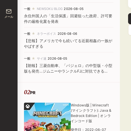
★
一般
NEWSOKU BLOG
2026-08-05
永住外国人の「生活保護」回避狙った政府、許可要
メール
件の厳格化案を発表
★
一般
ネラーボイス
2026-08-06
【悲報】アメリカで今も続いてる近親相姦の一族が
やばすぎる
★
一般
サイ速
2026-08-05
【朗報】三菱自動車、「パジェロ」の中型版・小型
版も発売…ジムニーやランクルFJに対抗できる
か！？
PR
Windows版 | Minecraft
(マインクラフト): Java &
Bedrock Edition | オンラ
インコード版
発売日：2022-06-07