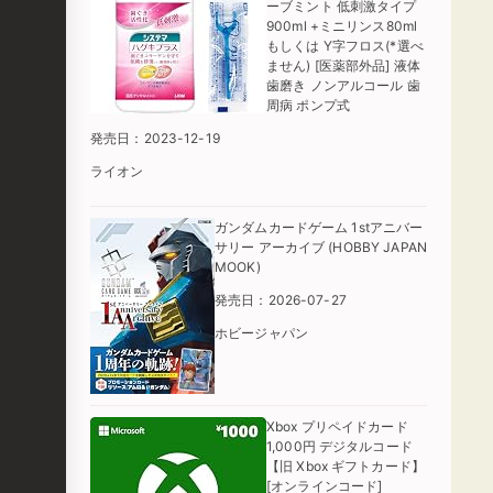
ーブミント 低刺激タイプ
900ml +ミニリンス80ml
もしくは Y字フロス(*選べ
ません) [医薬部外品] 液体
歯磨き ノンアルコール 歯
周病 ポンプ式
発売日：2023-12-19
ライオン
ガンダムカードゲーム 1stアニバー
サリー アーカイブ (HOBBY JAPAN
MOOK)
発売日：2026-07-27
ホビージャパン
Xbox プリペイドカード
1,000円 デジタルコード
【旧 Xbox ギフトカード】
[オンラインコード]