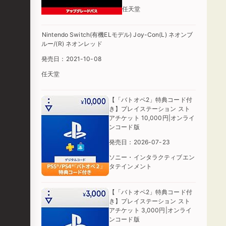
任天堂
Nintendo Switch(有機ELモデル) Joy-Con(L) ネオンブ
ルー/(R) ネオンレッド
発売日：2021-10-08
任天堂
【「バトオペ2」特典コード付
き】プレイステーション スト
アチケット 10,000円|オンライ
ンコード版
発売日：2026-07-23
ソニー・インタラクティブエン
タテインメント
【「バトオペ2」特典コード付
き】プレイステーション スト
アチケット 3,000円|オンライ
ンコード版