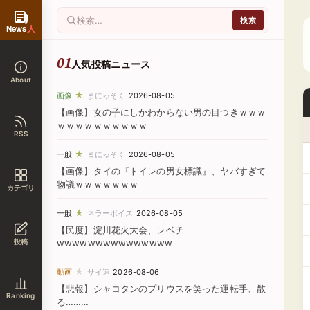
News
人
人気投稿ニュース
About
★
画像
まにゅそく
2026-08-05
【画像】女の子にしかわからない男の目つきｗｗｗ
ｗｗｗｗｗｗｗｗｗｗ
RSS
★
一般
まにゅそく
2026-08-05
【画像】タイの『トイレの男女標識』、ヤバすぎて
物議ｗｗｗｗｗｗｗ
カテゴリ
★
一般
ネラーボイス
2026-08-05
【民度】淀川花火大会、レベチ
投稿
wwwwwwwwwwwwwww
★
動画
サイ速
2026-08-06
【悲報】シャコタンのプリウスを笑った運転手、散
Ranking
る………