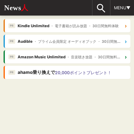
News
人
MENU▼
›
Kindle Unlimited
・ 電子書籍が読み放題 ・ 30日間無料体験
PR
›
Audible
・ プライム会員限定 オーディオブック ・ 30日間無料体験
PR
›
Amazon Music Unlimited
・ 音楽聴き放題 ・ 30日間無料体験
PR
ahamo乗り換えで
20,000ポイントプレゼント！
PR