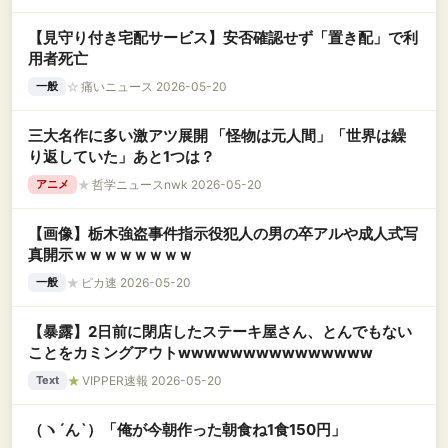
【見守り付き宅配サービス】安否確認せず「置き配」で利
用者死亡
☆
痛いニュース 2026-05-20
一般
三大名作に多い激アツ展開 「怪物は元人間」「世界は繰
り返していた」あと1つは？
★
哲学ニュースnwk 2026-05-20
アニメ
【画像】栃木強盗事件指示役犯人の男の卒アルや成人式写
真開示ｗｗｗｗｗｗｗｗ
★
ピカ速 2026-05-20
一般
【暴露】2日前に閉店したステーキ屋さん、とんでもない
ことをカミングアウトwwwwwwwwwwwwwww
★
VIPPER速報 2026-05-20
Text
（ヽ´ん`）「俺が今朝作った朝食ね1食150円」