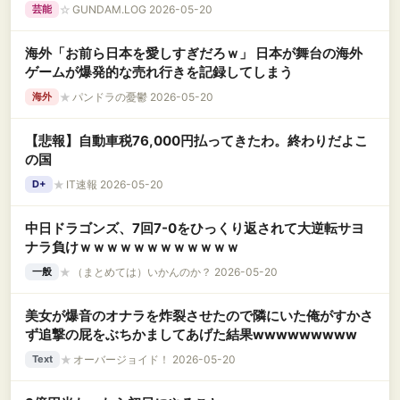
☆
GUNDAM.LOG 2026-05-20
芸能
海外「お前ら日本を愛しすぎだろｗ」 日本が舞台の海外
ゲームが爆発的な売れ行きを記録してしまう
★
パンドラの憂鬱 2026-05-20
海外
【悲報】自動車税76,000円払ってきたわ。終わりだよこ
の国
★
IT速報 2026-05-20
D+
中日ドラゴンズ、7回7-0をひっくり返されて大逆転サヨ
ナラ負けｗｗｗｗｗｗｗｗｗｗｗｗ
★
（まとめては）いかんのか？ 2026-05-20
一般
美女が爆音のオナラを炸裂させたので隣にいた俺がすかさ
ず追撃の屁をぶちかましてあげた結果wwwwwwwww
★
オーバージョイド！ 2026-05-20
Text