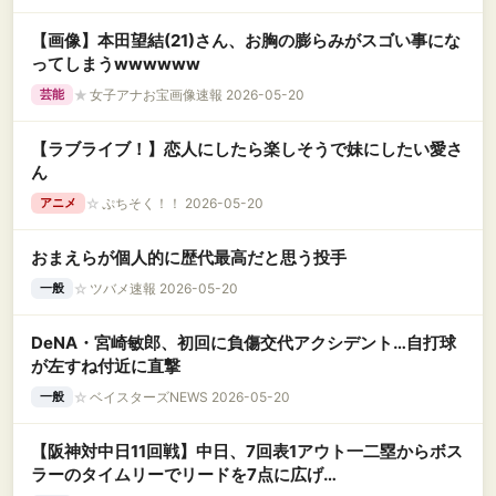
【画像】本田望結(21)さん、お胸の膨らみがスゴい事にな
ってしまうwwwwww
★
女子アナお宝画像速報 2026-05-20
芸能
【ラブライブ！】恋人にしたら楽しそうで妹にしたい愛さ
ん
☆
ぷちそく！！ 2026-05-20
アニメ
おまえらが個人的に歴代最高だと思う投手
☆
ツバメ速報 2026-05-20
一般
DeNA・宮崎敏郎、初回に負傷交代アクシデント…自打球
が左すね付近に直撃
☆
ベイスターズNEWS 2026-05-20
一般
【阪神対中日11回戦】中日、7回表1アウト一二塁からボス
ラーのタイムリーでリードを7点に広げ