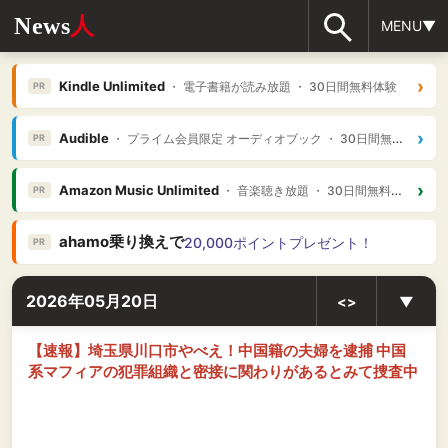
News
人
MENU▼
›
Kindle Unlimited
・ 電子書籍が読み放題 ・ 30日間無料体験
PR
›
Audible
・ プライム会員限定 オーディオブック ・ 30日間無料体験
PR
›
Amazon Music Unlimited
・ 音楽聴き放題 ・ 30日間無料体験
PR
ahamo乗り換えで
20,000ポイントプレゼント！
PR
2026年05月20日
<>
▼
【速報】埼玉県川口市やべえ！中国籍の夫婦を逮捕 中国
系マフィアの犯罪組織と密接に関わりがあるとみて捜査中