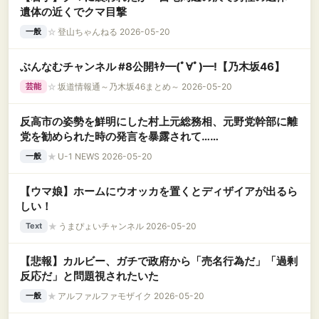
遺体の近くでクマ目撃
☆
登山ちゃんねる 2026-05-20
一般
ぶんなむチャンネル #8公開ｷﾀ━(ﾟ∀ﾟ)━!【乃木坂46】
☆
坂道情報通～乃木坂46まとめ～ 2026-05-20
芸能
反高市の姿勢を鮮明にした村上元総務相、元野党幹部に離
党を勧められた時の発言を暴露されて……
★
U-1 NEWS 2026-05-20
一般
【ウマ娘】ホームにウオッカを置くとディザイアが出るら
しい！
★
うまぴょいチャンネル 2026-05-20
Text
【悲報】カルビー、ガチで政府から「売名行為だ」「過剰
反応だ」と問題視されたいた
★
アルファルファモザイク 2026-05-20
一般