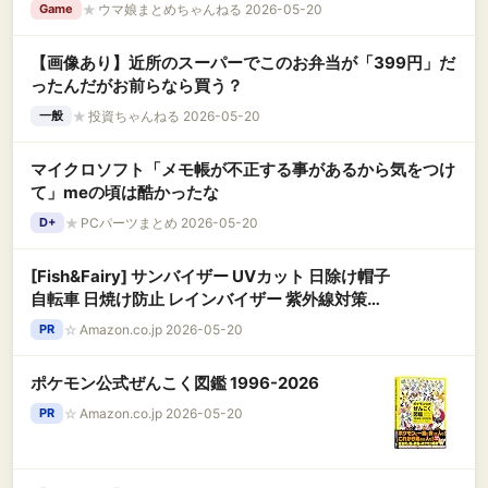
★
ウマ娘まとめちゃんねる 2026-05-20
Game
【画像あり】近所のスーパーでこのお弁当が「399円」だ
ったんだがお前らなら買う？
★
投資ちゃんねる 2026-05-20
一般
マイクロソフト「メモ帳が不正する事があるから気をつけ
て」meの頃は酷かったな
★
PCパーツまとめ 2026-05-20
D+
[Fish&Fairy] サンバイザー UVカット 日除け帽子
自転車 日焼け防止 レインバイザー 紫外線対策
UPF50+ 雨除け つば広 ずれない 晴雨兼用 視界良
☆
Amazon.co.jp 2026-05-20
PR
好 通勤 キャップ アウトドア レディース メンズ
夏用帽子 (ブラック) [並行輸入品]
ポケモン公式ぜんこく図鑑 1996-2026
☆
Amazon.co.jp 2026-05-20
PR