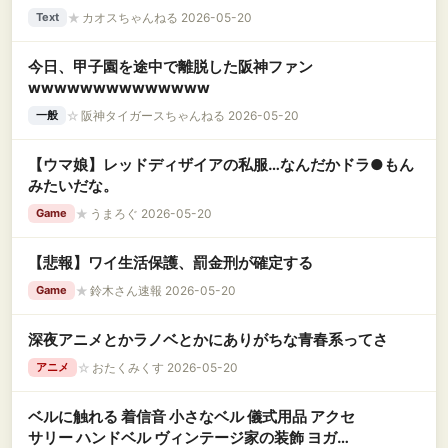
が…
★
カオスちゃんねる 2026-05-20
Text
今日、甲子園を途中で離脱した阪神ファン
wwwwwwwwwwwwww
☆
阪神タイガースちゃんねる 2026-05-20
一般
【ウマ娘】レッドディザイアの私服…なんだかドラ●もん
みたいだな。
★
うまろぐ 2026-05-20
Game
【悲報】ワイ生活保護、罰金刑が確定する
★
鈴木さん速報 2026-05-20
Game
深夜アニメとかラノベとかにありがちな青春系ってさ
☆
おたくみくす 2026-05-20
アニメ
ベルに触れる 着信音 小さなベル 儀式用品 アクセ
サリー ハンドベル ヴィンテージ家の装飾 ヨガの