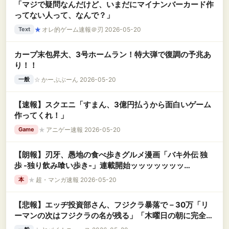
「マジで疑問なんだけど、いまだにマイナンバーカード作
ってない人って、なんで？」
★
オレ的ゲーム速報＠刃 2026-05-20
Text
カープ末包昇大、3号ホームラン！特大弾で復調の予兆あ
り！！
☆
かーぷぶーん 2026-05-20
一般
【速報】スクエニ「すまん、3億円払うから面白いゲーム
作ってくれ！」
★
アニゲー速報 2026-05-20
Game
【朗報】刃牙、愚地の食べ歩きグルメ漫画「バキ外伝 独
歩 -独り飲み喰い歩き-」連載開始ッッッッッッッ
ッ！！！！！！！！
★
超・マンガ速報 2026-05-20
本
【悲報】エッヂ投資部さん、フジクラ暴落で－30万「リ
ーマンの次はフジクラの名が残る」「木曜日の朝に完全に
死ぬかもしれんが」ｗｗｗｗｗ