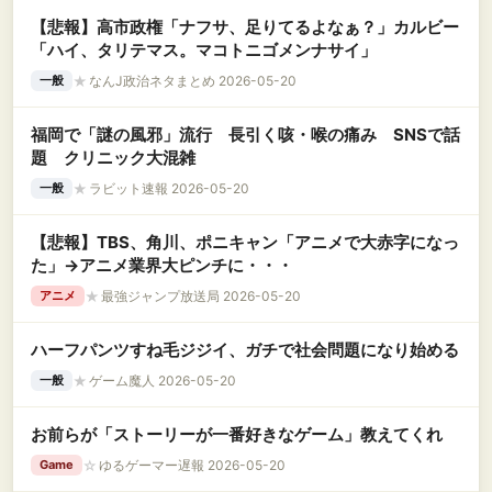
【悲報】高市政権「ナフサ、足りてるよなぁ？」カルビー
「ハイ、タリテマス。マコトニゴメンナサイ」
★
なんJ政治ネタまとめ 2026-05-20
一般
福岡で「謎の風邪」流行 長引く咳・喉の痛み SNSで話
題 クリニック大混雑
★
ラビット速報 2026-05-20
一般
【悲報】TBS、角川、ポニキャン「アニメで大赤字になっ
た」→アニメ業界大ピンチに・・・
★
最強ジャンプ放送局 2026-05-20
アニメ
ハーフパンツすね毛ジジイ、ガチで社会問題になり始める
★
ゲーム魔人 2026-05-20
一般
お前らが「ストーリーが一番好きなゲーム」教えてくれ
☆
ゆるゲーマー遅報 2026-05-20
Game