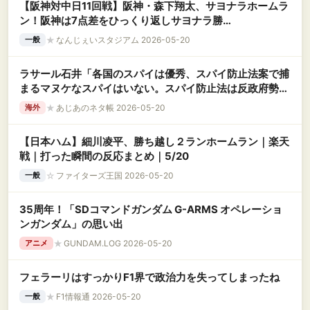
【阪神対中日11回戦】阪神・森下翔太、サヨナラホームラ
ン！阪神は7点差をひっくり返しサヨナラ勝
ち！！！！！！！！！！！！！！！
★
なんじぇいスタジアム 2026-05-20
一般
ラサール石井「各国のスパイは優秀、スパイ防止法案で捕
まるマヌケなスパイはいない。スパイ防止法は反政府勢力
を捕まえる法律」
★
あじあのネタ帳 2026-05-20
海外
【日本ハム】細川凌平、勝ち越し２ランホームラン｜楽天
戦｜打った瞬間の反応まとめ｜5/20
☆
ファイターズ王国 2026-05-20
一般
35周年！「SDコマンドガンダム G-ARMS オペレーショ
ンガンダム」の思い出
★
GUNDAM.LOG 2026-05-20
アニメ
フェラーリはすっかりF1界で政治力を失ってしまったね
★
F1情報通 2026-05-20
一般