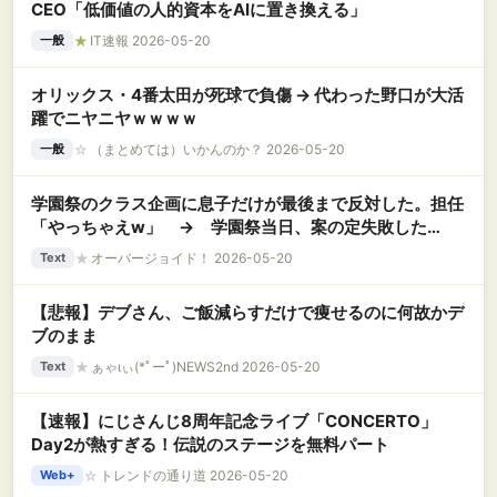
CEO「低価値の人的資本をAIに置き換える」
★
IT速報 2026-05-20
一般
オリックス・4番太田が死球で負傷 → 代わった野口が大活
躍でニヤニヤｗｗｗｗ
☆
（まとめては）いかんのか？ 2026-05-20
一般
学園祭のクラス企画に息子だけが最後まで反対した。担任
「やっちゃえw」 → 学園祭当日、案の定失敗した
が……. 担任「止めてくれればこんなことにならなかっ
★
オーバージョイド！ 2026-05-20
Text
た」私「！？」
【悲報】デブさん、ご飯減らすだけで痩せるのに何故かデ
ブのまま
★
ぁゃιぃ(*ﾟーﾟ)NEWS2nd 2026-05-20
Text
【速報】にじさんじ8周年記念ライブ「CONCERTO」
Day2が熱すぎる！伝説のステージを無料パート
☆
トレンドの通り道 2026-05-20
Web+