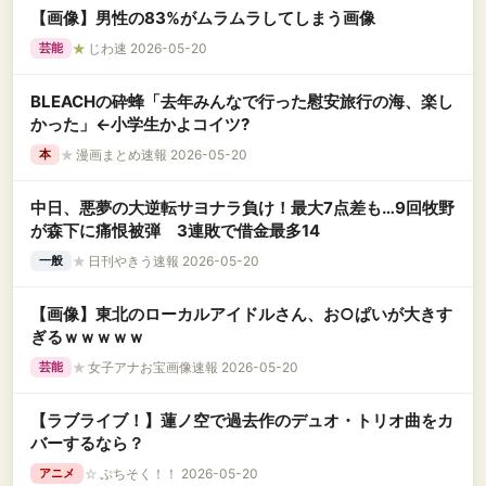
【画像】男性の83%がムラムラしてしまう画像
★
じわ速 2026-05-20
芸能
BLEACHの砕蜂「去年みんなで行った慰安旅行の海、楽し
かった」←小学生かよコイツ?
★
漫画まとめ速報 2026-05-20
本
中日、悪夢の大逆転サヨナラ負け！最大7点差も…9回牧野
が森下に痛恨被弾 3連敗で借金最多14
★
日刊やきう速報 2026-05-20
一般
【画像】東北のローカルアイドルさん、お○ぱいが大きす
ぎるｗｗｗｗｗ
★
女子アナお宝画像速報 2026-05-20
芸能
【ラブライブ！】蓮ノ空で過去作のデュオ・トリオ曲をカ
バーするなら？
☆
ぷちそく！！ 2026-05-20
アニメ