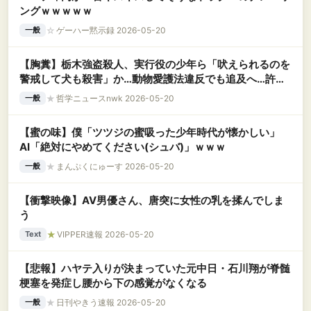
ングｗｗｗｗｗ
☆
ゲーハー黙示録 2026-05-20
一般
【胸糞】栃木強盗殺人、実行役の少年ら「吠えられるのを
警戒して犬も殺害」か…動物愛護法違反でも追及へ…許せ
ないと怒り広がる
★
哲学ニュースnwk 2026-05-20
一般
【蜜の味】僕「ツツジの蜜吸った少年時代が懐かしい」
AI「絶対にやめてください(シュバ)」ｗｗｗ
★
まんぷくにゅーす 2026-05-20
一般
【衝撃映像】AV男優さん、唐突に女性の乳を揉んでしま
う
★
VIPPER速報 2026-05-20
Text
【悲報】ハヤテ入りが決まっていた元中日・石川翔が脊髄
梗塞を発症し腰から下の感覚がなくなる
★
日刊やきう速報 2026-05-20
一般