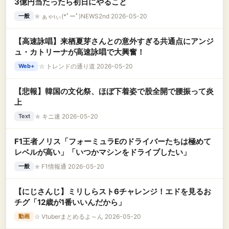
3億円当たったら初日にやること
★
ぁゃιぃ(*ﾟーﾟ)NEWS2nd 2026-05-20
一般
【高速詠唱】来栖夏芽さんとの意外すぎる共通点にアンジ
ュ・カトリーナが高速詠唱で大興奮！
☆
トレンドの通り道 2026-05-20
Web+
【悲報】韓国の文化祭、ほぼ下着姿で股全開で腰振って炎
上
★
キニ速 2026-05-20
Text
F1王者ノリス「フォーミュラEのドライバーたちは極めて
レベルが高い」「いつかマシンをドライブしたい」
★
F1情報通 2026-05-20
一般
【にじさんじ】ミリしらスト6チャレンジ！エドを見るお
チグ「12歳が1番いいんだから」
☆
Vtuberまとめるよ～ん 2026-05-20
動画