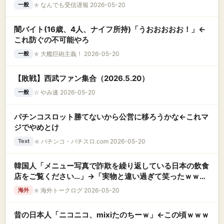
★
なんでも受信遅報 2026-05-20
一般
闇バイト(16歳、4人、ナイフ所持)「うおおおおお！」←
これ防ぐの不可能やろ
★
大艦巨砲主義！ 2026-05-20
一般
【敗戦】西武ファン集合（2026.5.20）
☆
やみ速 2026-05-20
一般
パチンコスロット勝てないから公営に移ろうかな←これマ
ジでやめとけ
★
パチンコ・パチスロ.com 2026-05-20
Text
韓国人「メニュー写真で詐欺を繰り返している日本の飲食
店をご覧ください…」→「実物と違い過ぎて笑ったｗｗ」
＝韓国の反応
★
海外トークログ 2026-05-20
海外
昔の日本人「ニコニコ、mixiたのちーｗ」←この頃ｗｗｗ