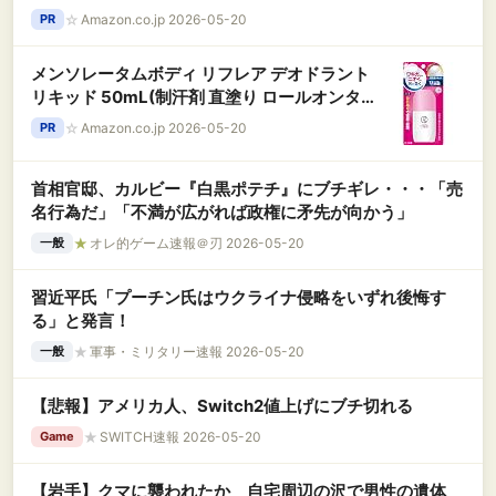
鐘 打楽器 真鍮 Golden
☆
Amazon.co.jp 2026-05-20
PR
メンソレータムボディ リフレア デオドラント
リキッド 50mL(制汗剤 直塗り ロールオンタイ
プ ワキガなどのニオイの元に効く 無香料 殺菌
☆
Amazon.co.jp 2026-05-20
PR
有効成分W配合) 【医薬部外品】
首相官邸、カルビー『白黒ポテチ』にブチギレ・・・「売
名行為だ」「不満が広がれば政権に矛先が向かう」
★
オレ的ゲーム速報＠刃 2026-05-20
一般
習近平氏「プーチン氏はウクライナ侵略をいずれ後悔す
る」と発言！
★
軍事・ミリタリー速報 2026-05-20
一般
【悲報】アメリカ人、Switch2値上げにブチ切れる
★
SWITCH速報 2026-05-20
Game
【岩手】クマに襲われたか 自宅周辺の沢で男性の遺体