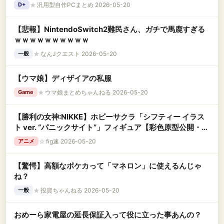
★
汎用型自作PCまとめ 2026-05-20
D+
【悲報】NintendoSwitch2難民さん、ガチで馬鹿すぎる
ｗｗｗｗｗｗｗｗｗｗ
★
なんJクエスト 2026-05-20
一般
【ウマ娘】ディザイアの私服
★
ウマ娘まとめちゃんねる 2026-05-20
Game
【勝利の女神:NIKKE】ホビーサクラ「シフティー イラス
ト ver. “パニックサイト”」フィギュア【彩色原型公開・画
像追加】
☆
fig速 2026-05-20
アニメ
【驚愕】高額なポケカって「マネロン」に使えるんじゃ
ね？
★
投資ちゃんねる 2026-05-20
一般
おめーら家電屋の延長保証入って役に立った事あんの？