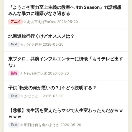
『ようこそ実力至上主義の教室へ 4th Season』11話感想
みんな暴力に躊躇がなさ過ぎる
☆
ああ言えばForYou 2026-05-20
アニメ
北海道旅行行くけどオススメは？
★
バイク速報 2026-05-20
Text
東ブクロ、共演インフルエンサーに憤慨「もうテレビ出す
な」
★
News@フレ速 2026-05-20
芸能
子供｢転売の何が悪いの？｣←どう説明する？
☆
かせまと！ 2026-05-20
Text
【悲報】食生活を変えたらマジで人生変わったんだがｗｗ
ｗｗｗ
★
明日は何を食べようか 2026-05-20
Text