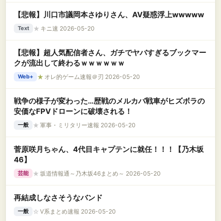
【悲報】川口市議岡本さゆりさん、AV疑惑浮上wwwww
★
キニ速 2026-05-20
Text
【悲報】超人気配信者さん、ガチでヤバすぎるブックマー
クが流出して終わるｗｗｗｗｗｗ
★
オレ的ゲーム速報＠刃 2026-05-20
Web+
戦争の様子が変わった…歴戦のメルカバ戦車がヒズボラの
安価なFPVドローンに破壊される！
★
軍事・ミリタリー速報 2026-05-20
一般
菅原咲月ちゃん、4代目キャプテンに就任！！！【乃木坂
46】
★
坂道情報通～乃木坂46まとめ～ 2026-05-20
芸能
再結成しなさそうなバンド
☆
V系まとめ速報 2026-05-20
一般