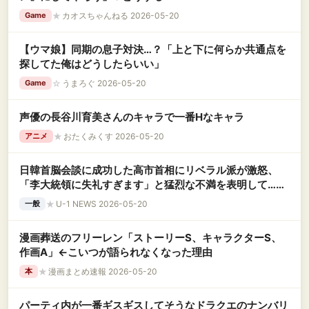
★
カオスちゃんねる 2026-05-20
Game
【ウマ娘】同期の息子対決…？「上と下に何らか共通点を
探してた俺はどうしたらいい」
☆
うまろぐ 2026-05-20
Game
声優の長谷川育美さんのキャラで一番Hなキャラ
★
おたくみくす 2026-05-20
アニメ
日韓首脳会談に成功した高市首相にリベラル派が激怒、
「李大統領に失礼すぎます」と猛烈な不満を表明して……
★
U-1 NEWS 2026-05-20
一般
漫画葬送のフリーレン「ストーリーS、キャラクターS、
作画A」←こいつが語られなくなった理由
★
漫画まとめ速報 2026-05-20
本
パーティ内が一番ギスギスしてそうなドラクエのナンバリ