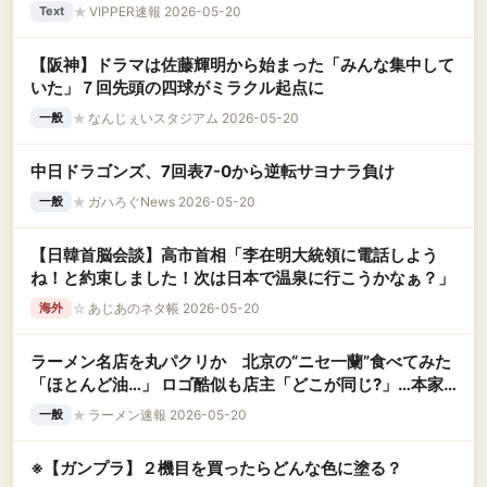
★
VIPPER速報 2026-05-20
Text
【阪神】ドラマは佐藤輝明から始まった「みんな集中して
いた」７回先頭の四球がミラクル起点に
★
なんじぇいスタジアム 2026-05-20
一般
中日ドラゴンズ、7回表7-0から逆転サヨナラ負け
★
ガハろぐNews 2026-05-20
一般
【日韓首脳会談】高市首相「李在明大統領に電話しよう
ね！と約束しました！次は日本で温泉に行こうかなぁ？」
☆
あじあのネタ帳 2026-05-20
海外
ラーメン名店を丸パクリか 北京の“ニセ一蘭”食べてみた
「ほとんど油…」 ロゴ酷似も店主「どこが同じ?」…本家
も対応を検討
★
ラーメン速報 2026-05-20
一般
※【ガンプラ】２機目を買ったらどんな色に塗る？