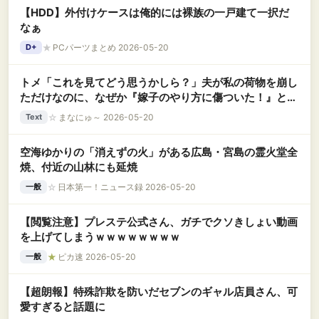
【HDD】外付けケースは俺的には裸族の一戸建て一択だ
なぁ
★
PCパーツまとめ 2026-05-20
D+
トメ「これを見てどう思うかしら？」夫が私の荷物を崩し
ただけなのに、なぜか『嫁子のやり方に傷ついた！』と謎
の説教を始める姑。下手くそな一人芝居を完全無視して秒
☆
まなにゅ～ 2026-05-20
Text
で片付けたらｗｗｗｗｗｗ
空海ゆかりの「消えずの火」がある広島・宮島の霊火堂全
焼、付近の山林にも延焼
☆
日本第一！ニュース録 2026-05-20
一般
【閲覧注意】プレステ公式さん、ガチでクソきしょい動画
を上げてしまうｗｗｗｗｗｗｗｗ
★
ピカ速 2026-05-20
一般
【超朗報】特殊詐欺を防いだセブンのギャル店員さん、可
愛すぎると話題に