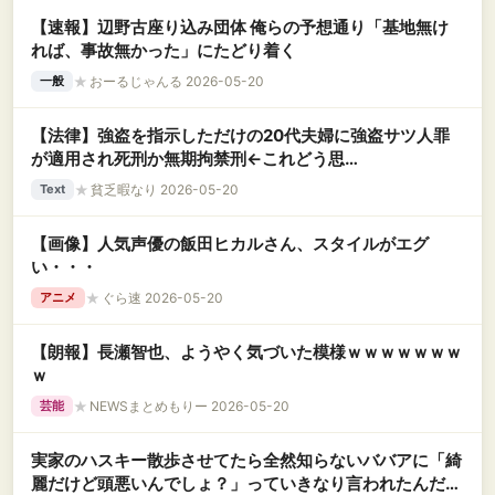
【速報】辺野古座り込み団体 俺らの予想通り「基地無け
れば、事故無かった」にたどり着く
★
おーるじゃんる 2026-05-20
一般
【法律】強盗を指示しただけの20代夫婦に強盗サツ人罪
が適用され死刑か無期拘禁刑←これどう思
う？？？？？？？？？
★
貧乏暇なり 2026-05-20
Text
【画像】人気声優の飯田ヒカルさん、スタイルがエグ
い・・・
★
ぐら速 2026-05-20
アニメ
【朗報】長瀬智也、ようやく気づいた模様ｗｗｗｗｗｗｗ
ｗ
★
NEWSまとめもりー 2026-05-20
芸能
実家のハスキー散歩させてたら全然知らないババアに「綺
麗だけど頭悪いんでしょ？」っていきなり言われたんだ