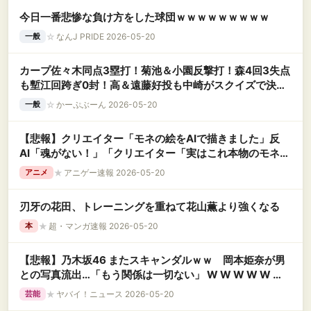
今日一番悲惨な負け方をした球団ｗｗｗｗｗｗｗｗｗ
☆
なんJ PRIDE 2026-05-20
一般
カープ佐々木同点3塁打！菊池＆小園反撃打！森4回3失点
も塹江回跨ぎ0封！高＆遠藤好投も中崎がスクイズで決勝
点許す【広島3-4DeNA/試合結果】
☆
かーぷぶーん 2026-05-20
一般
【悲報】クリエイター「モネの絵をAIで描きました」反
AI「魂がない！」「クリエイター「実はこれ本物のモネの
絵です」
★
アニゲー速報 2026-05-20
アニメ
刃牙の花田、トレーニングを重ねて花山薫より強くなる
★
超・マンガ速報 2026-05-20
本
【悲報】乃木坂46 またスキャンダルｗｗ 岡本姫奈が男
との写真流出…「もう関係は一切ない」 W W W W W W
W W
★
ヤバイ！ニュース 2026-05-20
芸能