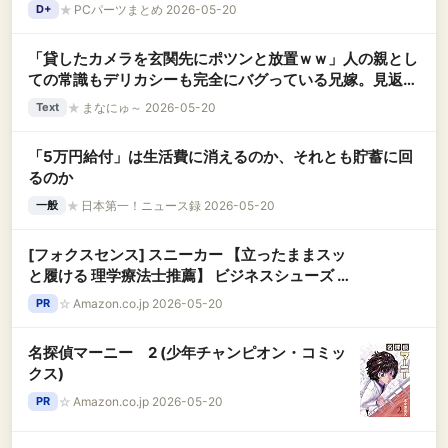
★
PCパーツまとめ 2026-05-20
D+
「貸したカメラを玄関先にポツンと放置ｗｗ」人の親とし
ての常識もデリカシーも完全にバグっている兄嫁。見返り
じゃなく最低限の『感謝の一言』すら言えない無能親子に
★
まなにゅ～ 2026-05-20
Text
モヤモヤ
「5万円給付」は生活費に消えるのか、それとも貯蓄に回
るのか
★
日本第一！ニュース録 2026-05-20
一般
[フォクスセンス] スニーカー 【立ったままスッ
と履ける 理学療法士推薦】 ビジネスシューズ レ
ースアップ ウォーキングシューズ カジュアル メ
☆
Amazon.co.jp 2026-05-20
PR
ンズ 防水 疲れない 世界一快適 通勤 歩きやすい
立ち仕事 軽量 ホワイト 26.5 cm C531-06
名探偵マーニー 2 (少年チャンピオン・コミッ
クス)
☆
Amazon.co.jp 2026-05-20
PR