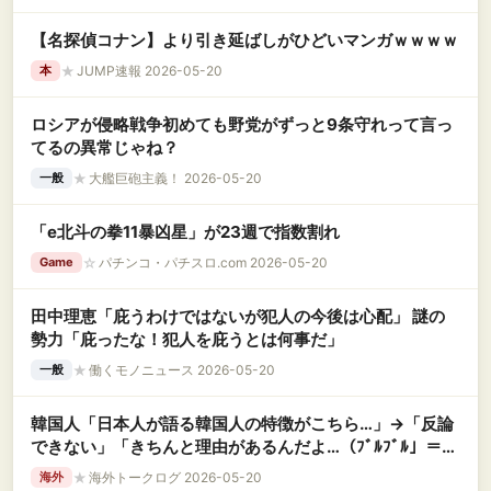
【名探偵コナン】より引き延ばしがひどいマンガｗｗｗｗ
★
JUMP速報 2026-05-20
本
ロシアが侵略戦争初めても野党がずっと9条守れって言っ
てるの異常じゃね？
★
大艦巨砲主義！ 2026-05-20
一般
「e北斗の拳11暴凶星」が23週で指数割れ
☆
パチンコ・パチスロ.com 2026-05-20
Game
田中理恵「庇うわけではないが犯人の今後は心配」 謎の
勢力「庇ったな！犯人を庇うとは何事だ」
★
働くモノニュース 2026-05-20
一般
韓国人「日本人が語る韓国人の特徴がこちら…」→「反論
できない」「きちんと理由があるんだよ…（ﾌﾞﾙﾌﾞﾙ」＝韓
国の反応
★
海外トークログ 2026-05-20
海外