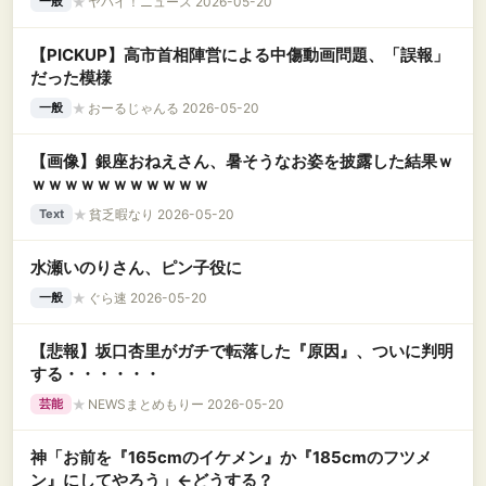
★
ヤバイ！ニュース 2026-05-20
一般
【PICKUP】高市首相陣営による中傷動画問題、「誤報」
だった模様
★
おーるじゃんる 2026-05-20
一般
【画像】銀座おねえさん、暑そうなお姿を披露した結果ｗ
ｗｗｗｗｗｗｗｗｗｗｗ
★
貧乏暇なり 2026-05-20
Text
水瀬いのりさん、ピン子役に
★
ぐら速 2026-05-20
一般
【悲報】坂口杏里がガチで転落した『原因』、ついに判明
する・・・・・・
★
NEWSまとめもりー 2026-05-20
芸能
神「お前を『165cmのイケメン』か『185cmのフツメ
ン』にしてやろう」←どうする？