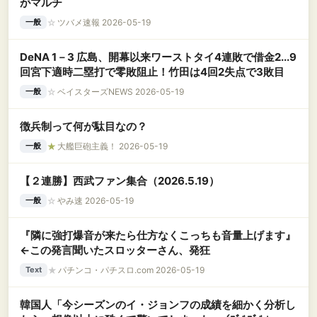
がマルチ
☆
ツバメ速報 2026-05-19
一般
DeNA 1－3 広島、開幕以来ワーストタイ4連敗で借金2...9
回宮下適時二塁打で零敗阻止！竹田は4回2失点で3敗目
☆
ベイスターズNEWS 2026-05-19
一般
徴兵制って何が駄目なの？
★
大艦巨砲主義！ 2026-05-19
一般
【２連勝】西武ファン集合（2026.5.19）
☆
やみ速 2026-05-19
一般
『隣に強打爆音が来たら仕方なくこっちも音量上げます』
←この発言聞いたスロッターさん、発狂
★
パチンコ・パチスロ.com 2026-05-19
Text
韓国人「今シーズンのイ・ジョンフの成績を細かく分析し