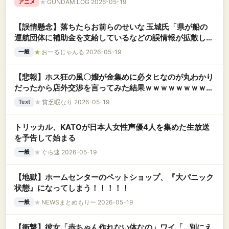
★
GUNDAM.LOG 2026-05-19
アニメ
【誤情懸念】落ちたらお前らのせいな 玉城氏「県が船の
運航団体に補助金を支給しているなどの誤情報が拡散して
いる」
★
おーるじゃんる 2026-05-19
一般
【悲報】ホス狂の風〇嬢が金集めに必タヒなのが丸わかり
だったから店外交渉を言ってみた結果ｗｗｗｗｗｗｗｗｗ
ｗｗｗ
★
貧乏暇なり 2026-05-19
Text
トリッカル、KATOが日本人女性声優4人を集めた生放送
を予告して始まる
★
ぐら速 2026-05-19
一般
【地獄】ホームセンターのペットショップ、『大パニック
状態』になってしまう！！！！！
★
NEWSまとめもりー 2026-05-19
一般
【衝撃】彼女「赤ちゃん作れない体なの」ワイ「…別にえ