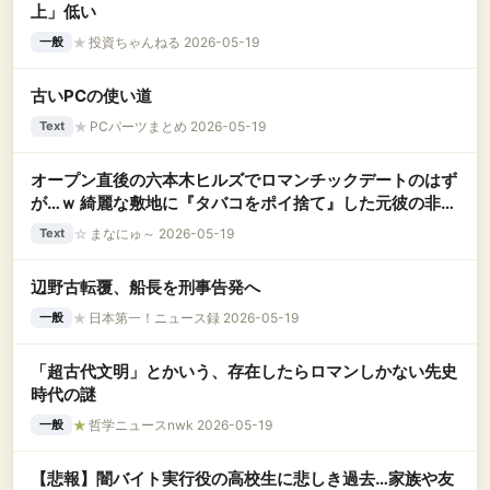
上」低い
★
投資ちゃんねる 2026-05-19
一般
古いPCの使い道
★
PCパーツまとめ 2026-05-19
Text
オープン直後の六本木ヒルズでロマンチックデートのはず
が…ｗ 綺麗な敷地に『タバコをポイ捨て』した元彼の非常
識マナーに一瞬で冷めきった
☆
まなにゅ～ 2026-05-19
Text
辺野古転覆、船長を刑事告発へ
★
日本第一！ニュース録 2026-05-19
一般
「超古代文明」とかいう、存在したらロマンしかない先史
時代の謎
★
哲学ニュースnwk 2026-05-19
一般
【悲報】闇バイト実行役の高校生に悲しき過去…家族や友