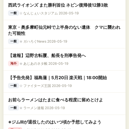
西武ライオンズ また勝利首位 ネビン復帰後12勝3敗
☆
なんじぇいスタジアム 2026-05-19
一般
東京・奥多摩町仙元峠で上半身のない遺体 クマに襲われ
た可能性
★
ガハろぐNews 2026-05-19
一般
【速報】辺野古転覆、船長を刑事告発へ
★
あじあのネタ帳 2026-05-19
海外
【予告先発】福島蓮｜5月20日 楽天戦｜18:00開始
☆
ファイターズ王国 2026-05-19
一般
お前らラーメンはたまに食べる程度に留めとけよ
★
ラーメン速報 2026-05-19
一般
※ジムIIIが退役したのはいつ頃か予想してみよう