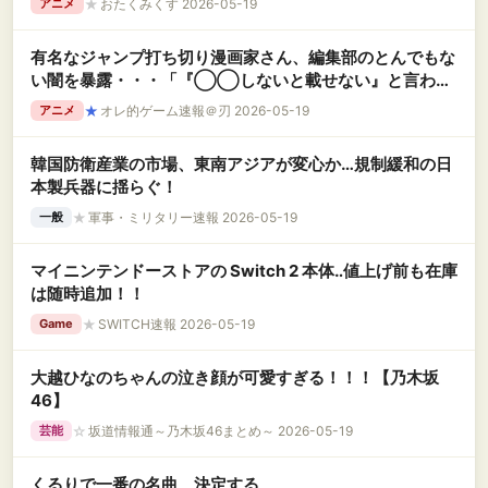
★
おたくみくす 2026-05-19
アニメ
有名なジャンプ打ち切り漫画家さん、編集部のとんでもな
い闇を暴露・・・「『◯◯しないと載せない』と言われ
て渋々描いてました」←これ、結構ヤバくね？
★
オレ的ゲーム速報＠刃 2026-05-19
アニメ
韓国防衛産業の市場、東南アジアが変心か…規制緩和の日
本製兵器に揺らぐ！
★
軍事・ミリタリー速報 2026-05-19
一般
マイニンテンドーストアの Switch 2 本体‥値上げ前も在庫
は随時追加！！
★
SWITCH速報 2026-05-19
Game
大越ひなのちゃんの泣き顔が可愛すぎる！！！【乃木坂
46】
☆
坂道情報通～乃木坂46まとめ～ 2026-05-19
芸能
くるりで一番の名曲、決定する