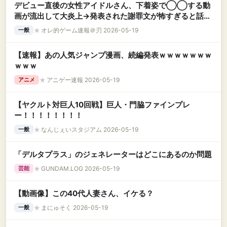
デビュー直後の女性アイドルさん、下着姿で◯◯する動
画が流出して大炎上→発表された謝罪文が怖すぎると話題
に・・・
★
オレ的ゲーム速報＠刃 2026-05-19
一般
【速報】あの人気ジャンプ漫画、続編発表ｗｗｗｗｗｗｗ
ｗｗｗ
★
アニゲー速報 2026-05-19
アニメ
【ヤクルト対巨人10回戦】巨人・門脇ファインプレ
ー！！！！！！！！
★
なんじぇいスタジアム 2026-05-19
一般
「デルタプラス」のジェネレーターはどこにあるのか問題
★
GUNDAM.LOG 2026-05-19
芸能
【動画像】この40代人妻さん、イケる？
★
まにゅそく 2026-05-19
一般