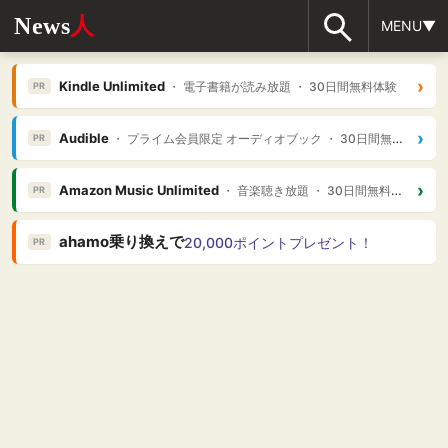
News
人
MENU▼
›
Kindle Unlimited
・ 電子書籍が読み放題 ・ 30日間無料体験
PR
›
Audible
・ プライム会員限定 オーディオブック ・ 30日間無料体験
PR
›
Amazon Music Unlimited
・ 音楽聴き放題 ・ 30日間無料体験
PR
ahamo乗り換えで
20,000ポイントプレゼント！
PR