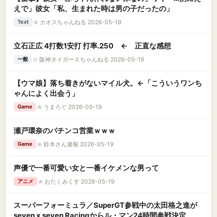
えで」彼女「私、生まれた時は男の子だったの」
★
カオスちゃんねる 2026-05-19
Text
立石正広 4打数1安打 打率.250 ← 正直な感想
☆
阪神タイガースちゃんねる 2026-05-19
一般
【ウマ娘】落ち着きがないマイル犬。←「こういうワンち
ゃんによく出会う」
★
うまろぐ 2026-05-19
Game
瀬戸環奈のパチンコ営業ｗｗｗ
★
鈴木さん速報 2026-05-19
Game
声優で一番可愛い女と一番イケメンな男って
★
おたくみくす 2026-05-19
アニメ
スーパーフォーミュラ／SuperGT参戦中の太田格之進が
seven x seven Racingからル・マン24時間参戦決定