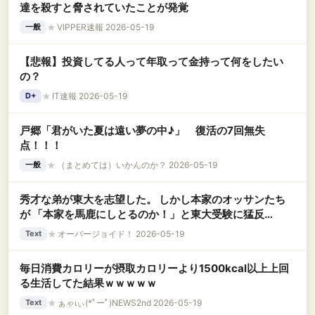
達を殺すと脅されていたことが発覚
★
VIPPER速報 2026-05-19
一般
【悲報】投資してる人って年取って金持って何をしたい
の？
★
IT速報 2026-05-19
D+
戸郷「君がいた夏は遠い夢の中♪」 復活の7回無失
点！！！
★
（まとめては）いかんのか？ 2026-05-19
一般
秀才な弟が東大を志望した。 しかし本家のオッサンたち
が 「本家を馬鹿にしとるのか！」と東大受験に猛反
対！ 父「…受験やめない？」母「お前は本当に父親
★
オーバージョイド！ 2026-05-19
Text
か！」 そして父の末路は想定外で………
毎日消費カロリーが摂取カロリーより1500kcal以上上回
る生活してた結果ｗｗｗｗｗ
★
ぁゃιぃ(*ﾟーﾟ)NEWS2nd 2026-05-19
Text