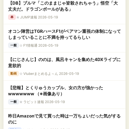
【DB】ブルマ「このままじゃ皆殺されちゃう」悟空「大
丈夫だ。ドラゴンボールがある」
★
JUMP速報 2026-05-19
本
オコン陣営はTGRハースF1がベアマン重視の体制になって
しまっていることに不満を持ってるらしい
☆
F1情報通 2026-05-19
一般
【にじさんじ】ののは、風呂キャンを集めた4DXライブに
意欲的
☆
Vtuberまとめるよ～ん 2026-05-19
動画
【悲報】とくりゅうカップル、女の方が強かった
wwwwwww （※画像あり）
★
ラビット速報 2026-05-19
一般
昨日Amazonで見て買った時は一万ちょいだった気がする
のに