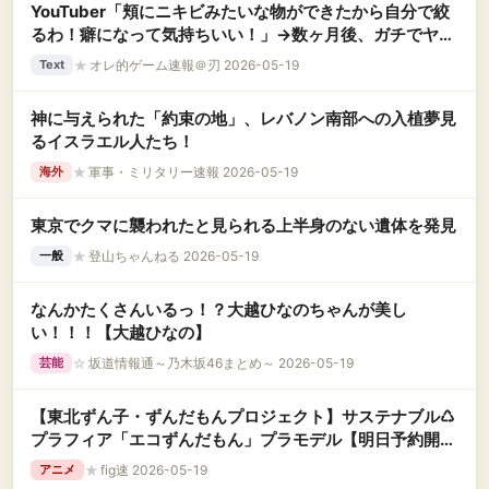
YouTuber「頬にニキビみたいな物ができたから自分で絞
るわ！癖になって気持ちいい！」→数ヶ月後、ガチでヤバ
いことになってしまう・・・
★
オレ的ゲーム速報＠刃 2026-05-19
Text
神に与えられた「約束の地」、レバノン南部への入植夢見
るイスラエル人たち！
★
軍事・ミリタリー速報 2026-05-19
海外
東京でクマに襲われたと見られる上半身のない遺体を発見
★
登山ちゃんねる 2026-05-19
一般
なんかたくさんいるっ！？大越ひなのちゃんが美し
い！！！【大越ひなの】
☆
坂道情報通～乃木坂46まとめ～ 2026-05-19
芸能
【東北ずん子・ずんだもんプロジェクト】サステナブル♺
プラフィア「エコずんだもん」プラモデル【明日予約開
始】
★
fig速 2026-05-19
アニメ