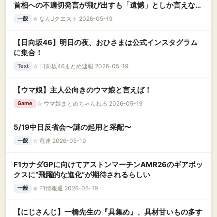
首相への不適切発言が飛び出すも「遺憾」としか言えな
い・・・・・・・・・
★
なんJクエスト 2026-05-19
一般
【日向坂46】明日の夜、おひさまは公式インスタグラム
に集合！
☆
日向坂46まとめ速報 2026-05-19
Text
【ウマ娘】主人公向きのウマ娘と言えば！
☆
ウマ娘まとめちゃんねる 2026-05-19
Game
5/19中日反省会〜謎の起用と采配〜
☆
竜速 2026-05-19
一般
F1カナダGPに向けてアストンマーチンAMR26のギアボッ
クスに“飛躍的な進化”が期待されるらしい
★
F1情報通 2026-05-19
一般
【にじさんじ】一橋先生の『具集め』、具材甘いもの多す