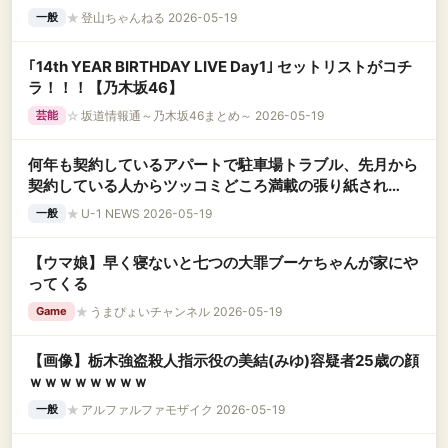
★
登山ちゃんねる 2026-05-19
一般
｢14th YEAR BIRTHDAY LIVE Day1｣ セットリストがコチ
ラ！！！【乃木坂46】
☆
坂道情報通～乃木坂46まとめ～ 2026-05-19
芸能
何年も契約しているアパートで駐車場トラブル、先月から
契約している人からツッコミどころ満載の張り紙され
て……
★
U-1 NEWS 2026-05-19
一般
【ウマ娘】早く寝ないと七つの大罪ブーケちゃんが家にや
ってくる
★
うまぴょいチャンネル 2026-05-19
Game
【画像】栃木強盗殺人指示役の美結(みゆ)容疑者25歳の顔
ｗｗｗｗｗｗｗｗ
★
アルファルファモザイク 2026-05-19
一般