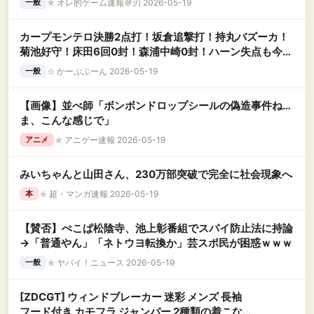
★
オレ的ゲーム速報＠刃 2026-05-19
一般
カープモンテロ決勝2点打！坂倉追撃打！持丸バズーカ！
菊池好守！床田6回0封！森浦中崎0封！ハーン失点も今季
初セーブ締め！【広島3-1DeNA/試合結果】
☆
かーぷぶーん 2026-05-19
一般
【画像】並べ師「ボンボンドロップシールの偽造事件ね…
ま、こんな感じで」
★
アニゲー速報 2026-05-19
アニメ
みいちゃんと山田さん、230万部突破で完全に社会現象へ
★
超・マンガ速報 2026-05-19
本
【賛否】ぺこぱ松陰寺、池上彰番組でスパイ防止法に持論
→「普通やん」「ネトウヨ転換か」芸スポ民が困惑ｗｗｗ
★
ヤバイ！ニュース 2026-05-19
一般
[ZDCGT] ウィンドブレーカー 迷彩 メンズ 長袖
フード付き カモフラ ジャンパー 2種類の着こな