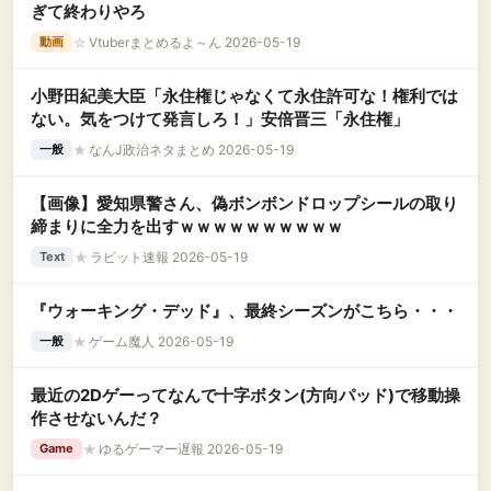
ぎて終わりやろ
☆
Vtuberまとめるよ～ん 2026-05-19
動画
小野田紀美大臣「永住権じゃなくて永住許可な！権利では
ない。気をつけて発言しろ！」安倍晋三「永住権」
★
なんJ政治ネタまとめ 2026-05-19
一般
【画像】愛知県警さん、偽ボンボンドロップシールの取り
締まりに全力を出すｗｗｗｗｗｗｗｗｗｗ
★
ラビット速報 2026-05-19
Text
『ウォーキング・デッド』、最終シーズンがこちら・・・
★
ゲーム魔人 2026-05-19
一般
最近の2Dゲーってなんで十字ボタン(方向パッド)で移動操
作させないんだ？
★
ゆるゲーマー遅報 2026-05-19
Game