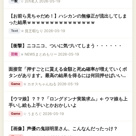
☆
2ch名人 2026-05-19
一般
【お前ら見ちゃだめ！】ハシカンの無修正が流出してしま
った結果ｗｗｗｗｗｗｗｗｗｗｗｗｗｗｗ
★
貧乏暇なり 2026-05-19
Text
【衝撃】ニコニコ、ついに気づいてしまう・・・・・・
★
NEWSまとめもりー 2026-05-19
芸能
面接官「押すごとに貰える金額と死ぬ確率が増えていくボ
タンがあります。最高の結果を得るには何回押せばいいで
すか？」
★
カオスちゃんねる 2026-05-19
Game
【ウマ娘】？？？「ロングドンナ実装求ム」← ウマ娘も上
手いし絵も上手いとかおかしいよ
☆
うまろぐ 2026-05-19
Game
【画像】声優の鬼頭明里さん、こんなんだったっけ？