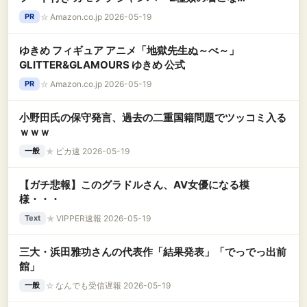
し マウンテンジャケット 軽量 防風 撥水 パーカー
☆
Amazon.co.jp 2026-05-19
PR
アウトドア アウター トップス 光沢感 5色 5サイ
ズ 男性用XXXLグリーン迷彩
ゆきめ フィギュア アニメ「地獄先生ぬ～べ～」
GLITTER&GLAMOURS ゆきめ 公式
☆
Amazon.co.jp 2026-05-19
PR
小野田氏の保守発言、過去の二重国籍問題でツッコミ入る
ｗｗｗ
★
ピカ速 2026-05-19
一般
【ガチ悲報】このグラドルさん、AV女優になる模
様・・・
★
VIPPER速報 2026-05-19
Text
三大・浜田雅功さんの代表作「結果発表」「でっでっ出前
館」
☆
なんでも受信遅報 2026-05-19
一般