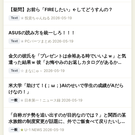
【疑問】お前ら「FIREしたい」←してどうすんの？
★
投資ちゃんねる 2026-05-19
Text
ASUSの読み方を統一しろ！！！
★
PCパーツまとめ 2026-05-19
Text
金欠の彼氏を「プレゼントは余裕ある時でいいよｗ」と気
遣った結果ｗ 彼「お悔やみのお返しカタログがあるか
ら、そこから選べばタダじゃん！ｗ」→人間の心を失った
☆
まなにゅ～ 2026-05-19
Text
サイコパス発言に私大号泣
米大学「助けて！(；ω；)AIのせいで学生の成績がAだら
けなの！」
★
日本第一！ニュース録 2026-05-19
一般
「自称ガチ勢を追い出すのが目的なのでは？」と関西の某
水族館の制度変更が話題に、外でご飯食べて戻りたいしな
んならタバコも吸いたいという層が……
★
U-1 NEWS 2026-05-19
一般