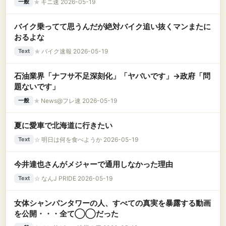
★
キニ速 2026-05-19
一般
バイク乗ってて思うんだが絶対バイク追い抜くマンまたに
おるよな
★
バイク速報 2026-05-19
Text
石油業界「ナフサ不足深刻化」「ヤバいです」→政府「問
題ないです」
★
News@フレ速 2026-05-19
一般
夏に愛車で北海道に行きたい
☆
明日は何を食べようか 2026-05-19
Text
今井達也さんがメジャーで通用しなかった理由
☆
なんJ PRIDE 2026-05-19
Text
女体シャンパンタワーの人、すべての真実を暴露する動画
を公開・・・全て◯◯だった