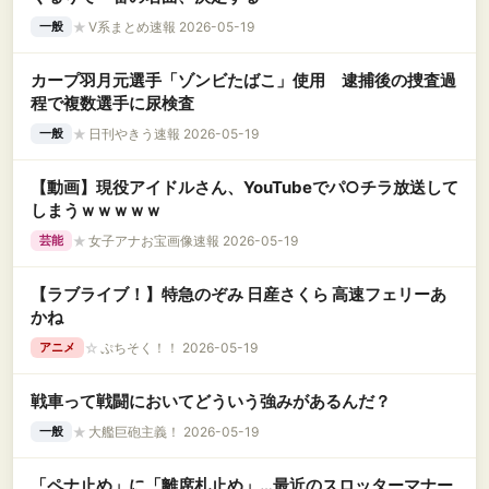
★
V系まとめ速報 2026-05-19
一般
カープ羽月元選手「ゾンビたばこ」使用 逮捕後の捜査過
程で複数選手に尿検査
★
日刊やきう速報 2026-05-19
一般
【動画】現役アイドルさん、YouTubeでパ○チラ放送して
しまうｗｗｗｗｗ
★
女子アナお宝画像速報 2026-05-19
芸能
【ラブライブ！】特急のぞみ 日産さくら 高速フェリーあ
かね
☆
ぷちそく！！ 2026-05-19
アニメ
戦車って戦闘においてどういう強みがあるんだ？
★
大艦巨砲主義！ 2026-05-19
一般
「ペナ止め」に「離席札止め」…最近のスロッターマナー