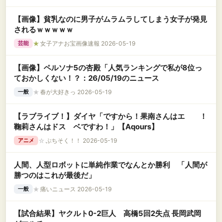
【画像】貧乳なのに男子がムラムラしてしまう女子が発見
されるｗｗｗｗｗ
★
女子アナお宝画像速報 2026-05-19
芸能
【画像】ペルソナ5の杏殿「人気ランキングで私が8位っ
ておかしくない！？：26/05/19のニュース
★
春が大好きっ 2026-05-19
一般
【ラブライブ！】ダイヤ「ですから！果南さんはエ ！
鞠莉さんはドス ベですわ！」【Aqours】
☆
ぷちそく！！ 2026-05-19
アニメ
人間、人型ロボットに単純作業でなんとか勝利 「人間が
勝つのはこれが最後だ」
★
痛いニュース 2026-05-19
一般
【試合結果】ヤクルト0-2巨人 高橋5回2失点 長岡武岡