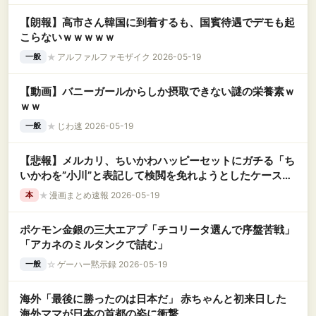
【朗報】高市さん韓国に到着するも、国賓待遇でデモも起
こらないｗｗｗｗｗ
★
アルファルファモザイク 2026-05-19
一般
【動画】バニーガールからしか摂取できない謎の栄養素ｗ
ｗｗ
★
じわ速 2026-05-19
一般
【悲報】メルカリ、ちいかわハッピーセットにガチる「ち
いかわを”小川”と表記して検閲を免れようとしたケース
も」
★
漫画まとめ速報 2026-05-19
本
ポケモン金銀の三大エアプ「チコリータ選んで序盤苦戦」
「アカネのミルタンクで詰む」
☆
ゲーハー黙示録 2026-05-19
一般
海外「最後に勝ったのは日本だ」 赤ちゃんと初来日した
海外ママが日本の首都の姿に衝撃