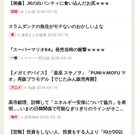
【画像】JKの白パンティに食い込んだお尻ｗｗｗ
★
じわ速 2026-05-19
芸能
スラムダンクの魚住がモテないのおかしいよな
★
漫画まとめ速報 2026-05-19
本
『スーパーマリオ64』発売当時の衝撃ｗｗｗｗ
★
ゲーハー黙示録 2026-05-19
一般
【メガミデバイス】「皇巫 スサノヲ」「PUNI☆MOFU マ
オ」再販プラモデル【でじたみん販売再開】
★
fig速 2026-05-19
アニメ
高市総理、訪韓して「エネルギー安保について協力」を表
明……いまの日韓関係で可能なぎりぎりのラインがそこだ
わな。あ、それとこの歓待は、アレじゃないですか
★
楽韓Web 2026-05-19
海外
【悲報】投資をしない人、投資をする人より「IQが20以