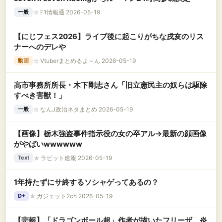
☆
F1情報通 2026-05-19
一般
【にじフェス2026】ライブ後に起こりがちな戌亥のリス
ナーへのデレや
☆
Vtuberまとめるよ～ん 2026-05-19
動画
高市事務所所長・木下剛志さん「旧立憲民主の奴らは駆除
すべき害獣！」
☆
なんJ政治ネタまとめ 2026-05-19
一般
【画像】栃木強盗事件指示役の女の卒アル→最新の顔画像
がやばいwwwwww
★
ラビット速報 2026-05-19
Text
1年持たずにサ終するソシャゲってあるの？
★
ガジェット2ch 2026-05-19
D+
【悲報】「ドラゴンボール超」作者が描いたフリーザ、炎