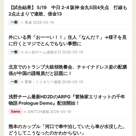
【試合結果】 5/19 中日 2-4 阪神 金丸5回4失点 打線も
2点止まりで連敗、借金13
☆
竜速 2026-05-19
一般
外にいる男「おーーい！！」住人「なんだ？」→様子を見
に行くとマジでとんでもない事態に
★
オレ的ゲーム速報＠刃 2026-05-19
一般
北京でのトランプ大統領晩餐会、チャイナドレス姿の配膳
係が中国の諜報員だと話題に！
★
軍事・ミリタリー速報 2026-05-19
一般
浅野チーム最新HD2DのARPG『冒険家エリオットの千年
物語 Prologue Demo』配信開始！
★
SWITCH速報 2026-05-19
Game
熊本のカップル「河口で車中泊していたら車が水没した。
どうしてこうなったのかわからない」