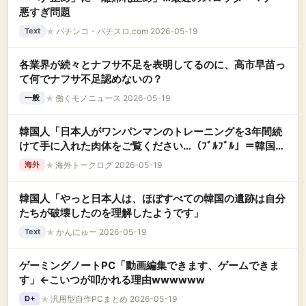
悪すぎ問題
★
パチンコ・パチスロ.com 2026-05-19
Text
各業界が続々とナフサ不足を表明してるのに、高市早苗っ
て何でナフサ不足認めないの？
★
働くモノニュース 2026-05-19
一般
韓国人「日本人がワンパンマンのトレーニングを3年間続
けて手に入れた肉体をご覧ください…（ﾌﾞﾙﾌﾞﾙ」＝韓国の
反応
★
海外トークログ 2026-05-19
海外
韓国人「やっと日本人は、ほぼすべての韓国の遺跡は自分
たちが破壊したのを理解したようです」
★
かんにゅー 2026-05-19
Text
ゲーミングノートPC「動画編集できます、ゲームできま
す」←こいつが叩かれる理由wwwwww
★
汎用型自作PCまとめ 2026-05-19
D+