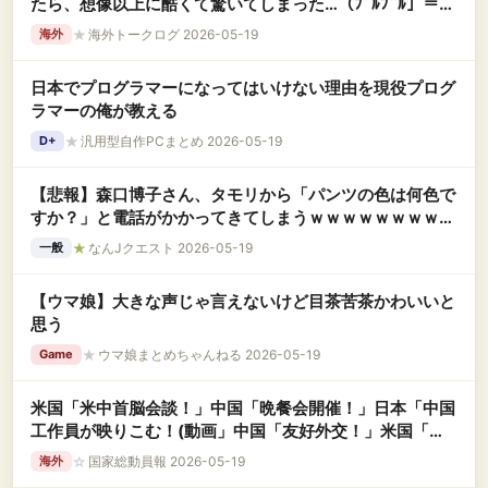
たら、想像以上に酷くて驚いてしまった…（ﾌﾞﾙﾌﾞﾙ」＝韓
国の反応
★
海外トークログ 2026-05-19
海外
日本でプログラマーになってはいけない理由を現役プログ
ラマーの俺が教える
★
汎用型自作PCまとめ 2026-05-19
D+
【悲報】森口博子さん、タモリから「パンツの色は何色で
すか？」と電話がかかってきてしまうｗｗｗｗｗｗｗｗｗ
ｗ
★
なんJクエスト 2026-05-19
一般
【ウマ娘】大きな声じゃ言えないけど目茶苦茶かわいいと
思う
★
ウマ娘まとめちゃんねる 2026-05-19
Game
米国「米中首脳会談！」中国「晩餐会開催！」日本「中国
工作員が映りこむ！(動画」中国「友好外交！」米国「二
段階戦略(対中政策」台湾「米国兵器の売却期待！」→
☆
国家総動員報 2026-05-19
海外