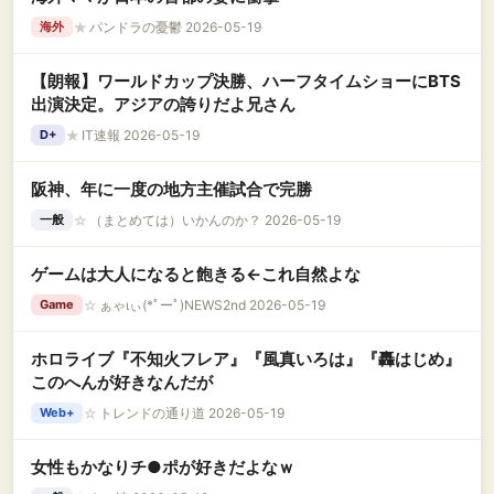
★
パンドラの憂鬱 2026-05-19
海外
【朗報】ワールドカップ決勝、ハーフタイムショーにBTS
出演決定。アジアの誇りだよ兄さん
★
IT速報 2026-05-19
D+
阪神、年に一度の地方主催試合で完勝
☆
（まとめては）いかんのか？ 2026-05-19
一般
ゲームは大人になると飽きる←これ自然よな
☆
ぁゃιぃ(*ﾟーﾟ)NEWS2nd 2026-05-19
Game
ホロライブ『不知火フレア』『風真いろは』『轟はじめ』
このへんが好きなんだが
☆
トレンドの通り道 2026-05-19
Web+
女性もかなりチ●ポが好きだよなｗ