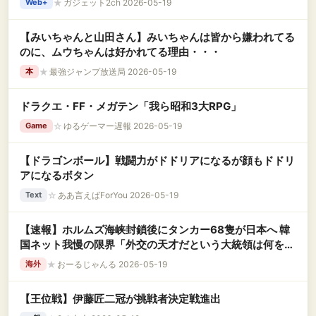
★
ガジェット2ch 2026-05-19
Web+
【みいちゃんと山田さん】みいちゃんは皆から嫌われてる
のに、ムウちゃんは好かれてる理由・・・
★
最強ジャンプ放送局 2026-05-19
本
ドラクエ・FF・メガテン「我ら昭和3大RPG」
☆
ゆるゲーマー遅報 2026-05-19
Game
【ドラゴンボール】戦闘力がドドリアになるが顔もドドリ
アになるボタン
☆
ああ言えばForYou 2026-05-19
Text
【速報】ホルムズ海峡封鎖後にタンカー68隻が日本へ 韓
国ネット我慢の限界「外交の天才だという大統領は何をや
ってるんだ？」
★
おーるじゃんる 2026-05-19
海外
【王位戦】伊藤匠二冠が挑戦者決定戦進出