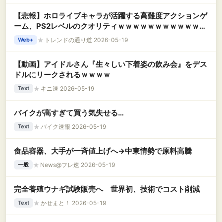
【悲報】ホロライブキャラが活躍する高難度アクションゲ
ーム、PS2レベルのクオリティｗｗｗｗｗｗｗｗｗｗｗｗ
ｗｗ
★
トレンドの通り道 2026-05-19
Web+
【動画】アイドルさん『生々しい下着姿の飲み会』をデス
ドルにリークされるｗｗｗｗ
★
キニ速 2026-05-19
Text
バイクが高すぎて買う気失せる…
★
バイク速報 2026-05-19
Text
食品容器、大手が一斉値上げへ→中東情勢で原料高騰
★
News@フレ速 2026-05-19
一般
完全養殖ウナギ試験販売へ 世界初、技術でコスト削減
★
かせまと！ 2026-05-19
Text