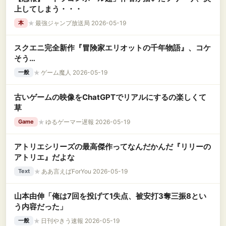
上してしまう・・・
★
最強ジャンプ放送局 2026-05-19
本
スクエニ完全新作『冒険家エリオットの千年物語』、コケ
そう…
★
ゲーム魔人 2026-05-19
一般
古いゲームの映像をChatGPTでリアルにするの楽しくて
草
★
ゆるゲーマー遅報 2026-05-19
Game
アトリエシリーズの最高傑作ってなんだかんだ『リリーの
アトリエ』だよな
★
ああ言えばForYou 2026-05-19
Text
山本由伸「俺は7回を投げて1失点、被安打3奪三振8とい
う内容だった」
★
日刊やきう速報 2026-05-19
一般