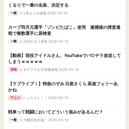
くるりで一番の名曲、決定する
★
V系まとめ速報 2026-05-19
一般
カープ羽月元選手「ゾンビたばこ」使用 逮捕後の捜査過
程で複数選手に尿検査
★
日刊やきう速報 2026-05-19
一般
【動画】現役アイドルさん、YouTubeでパ○チラ放送して
しまうｗｗｗｗｗ
★
女子アナお宝画像速報 2026-05-19
芸能
【ラブライブ！】特急のぞみ 日産さくら 高速フェリーあ
かね
☆
ぷちそく！！ 2026-05-19
アニメ
戦車って戦闘においてどういう強みがあるんだ？
★
大艦巨砲主義！ 2026-05-19
一般