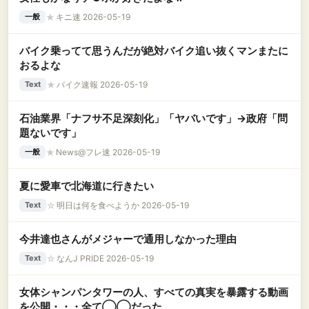
★
キニ速 2026-05-19
一般
バイク乗ってて思うんだが絶対バイク追い抜くマンまたに
おるよな
★
バイク速報 2026-05-19
Text
石油業界「ナフサ不足深刻化」「ヤバいです」→政府「問
題ないです」
★
News@フレ速 2026-05-19
一般
夏に愛車で北海道に行きたい
☆
明日は何を食べようか 2026-05-19
Text
今井達也さんがメジャーで通用しなかった理由
☆
なんJ PRIDE 2026-05-19
Text
女体シャンパンタワーの人、すべての真実を暴露する動画
を公開・・・全て◯◯だった