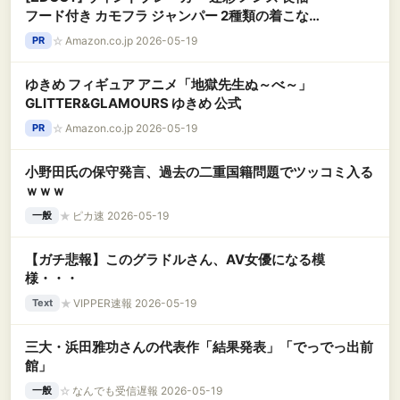
フード付き カモフラ ジャンパー 2種類の着こな
し マウンテンジャケット 軽量 防風 撥水 パーカー
☆
Amazon.co.jp 2026-05-19
PR
アウトドア アウター トップス 光沢感 5色 5サイ
ズ 男性用XXXLグリーン迷彩
ゆきめ フィギュア アニメ「地獄先生ぬ～べ～」
GLITTER&GLAMOURS ゆきめ 公式
☆
Amazon.co.jp 2026-05-19
PR
小野田氏の保守発言、過去の二重国籍問題でツッコミ入る
ｗｗｗ
★
ピカ速 2026-05-19
一般
【ガチ悲報】このグラドルさん、AV女優になる模
様・・・
★
VIPPER速報 2026-05-19
Text
三大・浜田雅功さんの代表作「結果発表」「でっでっ出前
館」
☆
なんでも受信遅報 2026-05-19
一般