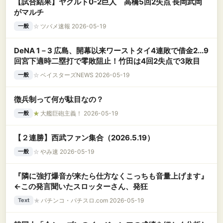
【試合結果】ヤクルト0-2巨人 高橋5回2失点 長岡武岡
がマルチ
☆
ツバメ速報 2026-05-19
一般
DeNA 1－3 広島、開幕以来ワーストタイ4連敗で借金2...9
回宮下適時二塁打で零敗阻止！竹田は4回2失点で3敗目
☆
ベイスターズNEWS 2026-05-19
一般
徴兵制って何が駄目なの？
★
大艦巨砲主義！ 2026-05-19
一般
【２連勝】西武ファン集合（2026.5.19）
☆
やみ速 2026-05-19
一般
『隣に強打爆音が来たら仕方なくこっちも音量上げます』
←この発言聞いたスロッターさん、発狂
★
パチンコ・パチスロ.com 2026-05-19
Text