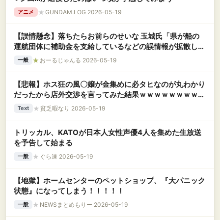
★
GUNDAM.LOG 2026-05-19
アニメ
【誤情懸念】落ちたらお前らのせいな 玉城氏「県が船の
運航団体に補助金を支給しているなどの誤情報が拡散して
いる」
★
おーるじゃんる 2026-05-19
一般
【悲報】ホス狂の風〇嬢が金集めに必タヒなのが丸わかり
だったから店外交渉を言ってみた結果ｗｗｗｗｗｗｗｗｗ
ｗｗｗ
★
貧乏暇なり 2026-05-19
Text
トリッカル、KATOが日本人女性声優4人を集めた生放送
を予告して始まる
★
ぐら速 2026-05-19
一般
【地獄】ホームセンターのペットショップ、『大パニック
状態』になってしまう！！！！！
★
NEWSまとめもりー 2026-05-19
一般