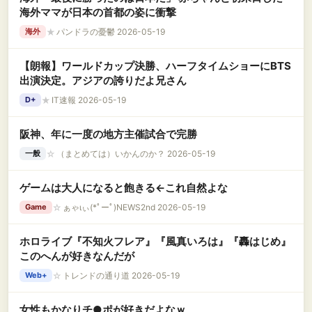
海外ママが日本の首都の姿に衝撃
★
パンドラの憂鬱 2026-05-19
海外
【朗報】ワールドカップ決勝、ハーフタイムショーにBTS
出演決定。アジアの誇りだよ兄さん
★
IT速報 2026-05-19
D+
阪神、年に一度の地方主催試合で完勝
☆
（まとめては）いかんのか？ 2026-05-19
一般
ゲームは大人になると飽きる←これ自然よな
☆
ぁゃιぃ(*ﾟーﾟ)NEWS2nd 2026-05-19
Game
ホロライブ『不知火フレア』『風真いろは』『轟はじめ』
このへんが好きなんだが
☆
トレンドの通り道 2026-05-19
Web+
女性もかなりチ●ポが好きだよなｗ