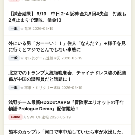
【試合結果】 5/19 中日 2-4 阪神 金丸5回4失点 打線も
2点止まりで連敗、借金13
☆
竜速 2026-05-19
一般
外にいる男「おーーい！！」住人「なんだ？」→様子を見
に行くとマジでとんでもない事態に
★
オレ的ゲーム速報＠刃 2026-05-19
一般
北京でのトランプ大統領晩餐会、チャイナドレス姿の配膳
係が中国の諜報員だと話題に！
★
軍事・ミリタリー速報 2026-05-19
一般
浅野チーム最新HD2DのARPG『冒険家エリオットの千年
物語 Prologue Demo』配信開始！
★
SWITCH速報 2026-05-19
Game
熊本のカップル「河口で車中泊していたら車が水没した。