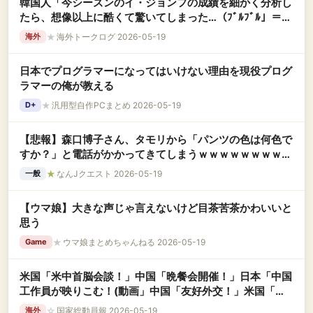
韓国人「今シーズンのイ・ジョンフの成績を細かく分析し
たら、想像以上に酷くて驚いてしまった…（ﾌﾞﾙﾌﾞﾙ」＝韓
国の反応
★
海外トークログ 2026-05-19
海外
日本でプログラマーになってはいけない理由を現役プログ
ラマーの俺が教える
★
汎用型自作PCまとめ 2026-05-19
D+
【悲報】森口博子さん、タモリから「パンツの色は何色で
すか？」と電話がかかってきてしまうｗｗｗｗｗｗｗｗｗ
ｗ
★
なんJクエスト 2026-05-19
一般
【ウマ娘】大きな声じゃ言えないけど目茶苦茶かわいいと
思う
★
ウマ娘まとめちゃんねる 2026-05-19
Game
米国「米中首脳会談！」中国「晩餐会開催！」日本「中国
工作員が映りこむ！(動画」中国「友好外交！」米国「二
段階戦略(対中政策」台湾「米国兵器の売却期待！」→
☆
国家総動員報 2026-05-19
海外