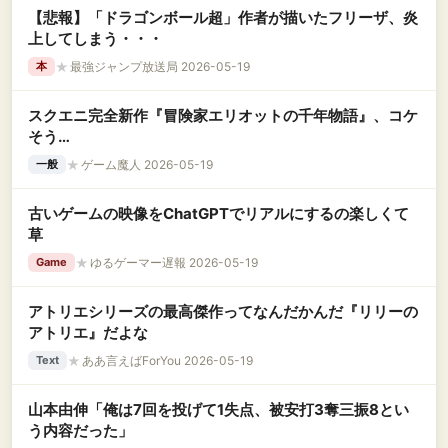
【悲報】「ドラゴンボール超」作者が描いたフリーザ、炎
上してしまう・・・
★
最強ジャンプ放送局 2026-05-19
本
スクエニ完全新作『冒険家エリオットの千年物語』、コケ
そう…
★
ゲーム魔人 2026-05-19
一般
古いゲームの映像をChatGPTでリアルにするの楽しくて
草
★
ゆるゲーマー遅報 2026-05-19
Game
アトリエシリーズの最高傑作ってなんだかんだ『リリーの
アトリエ』だよな
★
ああ言えばForYou 2026-05-19
Text
山本由伸「俺は7回を投げて1失点、被安打3奪三振8とい
う内容だった」