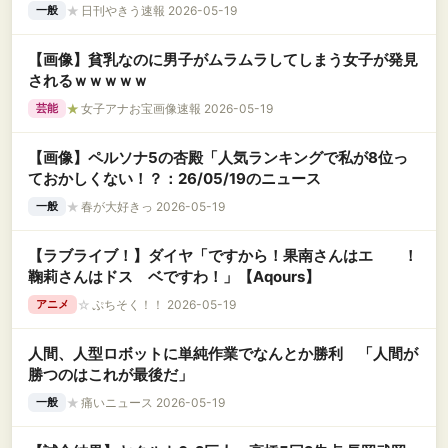
★
日刊やきう速報 2026-05-19
一般
【画像】貧乳なのに男子がムラムラしてしまう女子が発見
されるｗｗｗｗｗ
★
女子アナお宝画像速報 2026-05-19
芸能
【画像】ペルソナ5の杏殿「人気ランキングで私が8位っ
ておかしくない！？：26/05/19のニュース
★
春が大好きっ 2026-05-19
一般
【ラブライブ！】ダイヤ「ですから！果南さんはエ ！
鞠莉さんはドス ベですわ！」【Aqours】
☆
ぷちそく！！ 2026-05-19
アニメ
人間、人型ロボットに単純作業でなんとか勝利 「人間が
勝つのはこれが最後だ」
★
痛いニュース 2026-05-19
一般