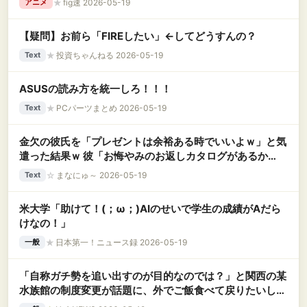
★
fig速 2026-05-19
アニメ
【疑問】お前ら「FIREしたい」←してどうすんの？
★
投資ちゃんねる 2026-05-19
Text
ASUSの読み方を統一しろ！！！
★
PCパーツまとめ 2026-05-19
Text
金欠の彼氏を「プレゼントは余裕ある時でいいよｗ」と気
遣った結果ｗ 彼「お悔やみのお返しカタログがあるか
ら、そこから選べばタダじゃん！ｗ」→人間の心を失った
☆
まなにゅ～ 2026-05-19
Text
サイコパス発言に私大号泣
米大学「助けて！(；ω；)AIのせいで学生の成績がAだら
けなの！」
★
日本第一！ニュース録 2026-05-19
一般
「自称ガチ勢を追い出すのが目的なのでは？」と関西の某
水族館の制度変更が話題に、外でご飯食べて戻りたいしな
んならタバコも吸いたいという層が……