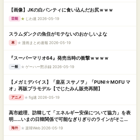
【画像】JKの白パンティに食い込んだお尻ｗｗｗ
★
じわ速 2026-05-19
芸能
スラムダンクの魚住がモテないのおかしいよな
★
漫画まとめ速報 2026-05-19
本
『スーパーマリオ64』発売当時の衝撃ｗｗｗｗ
★
ゲーハー黙示録 2026-05-19
一般
【メガミデバイス】「皇巫 スサノヲ」「PUNI☆MOFU マ
オ」再販プラモデル【でじたみん販売再開】
★
fig速 2026-05-19
アニメ
高市総理、訪韓して「エネルギー安保について協力」を表
明……いまの日韓関係で可能なぎりぎりのラインがそこだ
わな。あ、それとこの歓待は、アレじゃないですか
★
楽韓Web 2026-05-19
海外