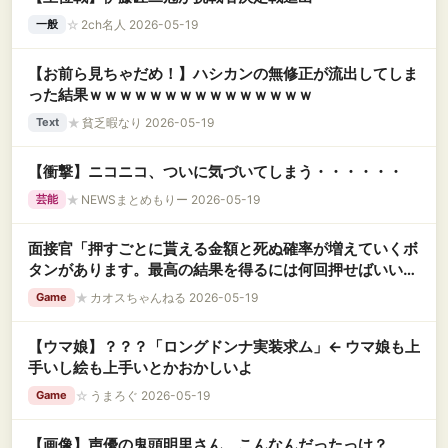
☆
2ch名人 2026-05-19
一般
【お前ら見ちゃだめ！】ハシカンの無修正が流出してしま
った結果ｗｗｗｗｗｗｗｗｗｗｗｗｗｗｗ
★
貧乏暇なり 2026-05-19
Text
【衝撃】ニコニコ、ついに気づいてしまう・・・・・・
★
NEWSまとめもりー 2026-05-19
芸能
面接官「押すごとに貰える金額と死ぬ確率が増えていくボ
タンがあります。最高の結果を得るには何回押せばいいで
すか？」
★
カオスちゃんねる 2026-05-19
Game
【ウマ娘】？？？「ロングドンナ実装求ム」← ウマ娘も上
手いし絵も上手いとかおかしいよ
☆
うまろぐ 2026-05-19
Game
【画像】声優の鬼頭明里さん、こんなんだったっけ？