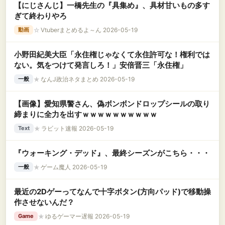
【にじさんじ】一橋先生の『具集め』、具材甘いもの多す
ぎて終わりやろ
☆
Vtuberまとめるよ～ん 2026-05-19
動画
小野田紀美大臣「永住権じゃなくて永住許可な！権利では
ない。気をつけて発言しろ！」安倍晋三「永住権」
★
なんJ政治ネタまとめ 2026-05-19
一般
【画像】愛知県警さん、偽ボンボンドロップシールの取り
締まりに全力を出すｗｗｗｗｗｗｗｗｗｗ
★
ラビット速報 2026-05-19
Text
『ウォーキング・デッド』、最終シーズンがこちら・・・
★
ゲーム魔人 2026-05-19
一般
最近の2Dゲーってなんで十字ボタン(方向パッド)で移動操
作させないんだ？
★
ゆるゲーマー遅報 2026-05-19
Game