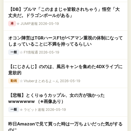
【DB】ブルマ「このままじゃ皆殺されちゃう」悟空「大
丈夫だ。ドラゴンボールがある」
★
JUMP速報 2026-05-19
本
オコン陣営はTGRハースF1がベアマン重視の体制になって
しまっていることに不満を持ってるらしい
☆
F1情報通 2026-05-19
一般
【にじさんじ】ののは、風呂キャンを集めた4DXライブに
意欲的
☆
Vtuberまとめるよ～ん 2026-05-19
動画
【悲報】とくりゅうカップル、女の方が強かった
wwwwwww （※画像あり）
★
ラビット速報 2026-05-19
一般
昨日Amazonで見て買った時は一万ちょいだった気がする
のに