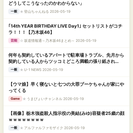
どうしてこうなったのかわからない」
★
登山ちゃんねる 2026-05-19
一般
｢14th YEAR BIRTHDAY LIVE Day1｣ セットリストがコチ
ラ！！！【乃木坂46】
☆
坂道情報通～乃木坂46まとめ～ 2026-05-19
芸能
何年も契約しているアパートで駐車場トラブル、先月から
契約している人からツッコミどころ満載の張り紙され
て……
★
U-1 NEWS 2026-05-19
一般
【ウマ娘】早く寝ないと七つの大罪ブーケちゃんが家にや
ってくる
★
うまぴょいチャンネル 2026-05-19
Game
【画像】栃木強盗殺人指示役の美結(みゆ)容疑者25歳の顔
ｗｗｗｗｗｗｗｗ
★
アルファルファモザイク 2026-05-19
一般