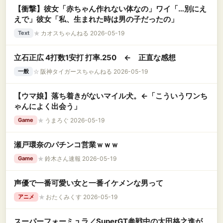
【衝撃】彼女「赤ちゃん作れない体なの」ワイ「…別にえ
えで」彼女「私、生まれた時は男の子だったの」
★
カオスちゃんねる 2026-05-19
Text
立石正広 4打数1安打 打率.250 ← 正直な感想
☆
阪神タイガースちゃんねる 2026-05-19
一般
【ウマ娘】落ち着きがないマイル犬。←「こういうワンち
ゃんによく出会う」
★
うまろぐ 2026-05-19
Game
瀬戸環奈のパチンコ営業ｗｗｗ
★
鈴木さん速報 2026-05-19
Game
声優で一番可愛い女と一番イケメンな男って
★
おたくみくす 2026-05-19
アニメ
スーパーフォーミュラ／SuperGT参戦中の太田格之進が