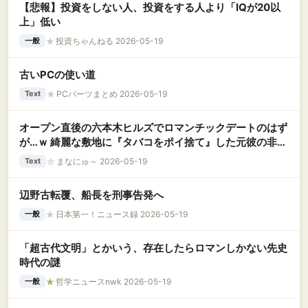
【悲報】投資をしない人、投資をする人より「IQが20以
上」低い
★
投資ちゃんねる 2026-05-19
一般
古いPCの使い道
★
PCパーツまとめ 2026-05-19
Text
オープン直後の六本木ヒルズでロマンチックデートのはず
が…ｗ 綺麗な敷地に『タバコをポイ捨て』した元彼の非常
識マナーに一瞬で冷めきった
☆
まなにゅ～ 2026-05-19
Text
辺野古転覆、船長を刑事告発へ
★
日本第一！ニュース録 2026-05-19
一般
「超古代文明」とかいう、存在したらロマンしかない先史
時代の謎
★
哲学ニュースnwk 2026-05-19
一般