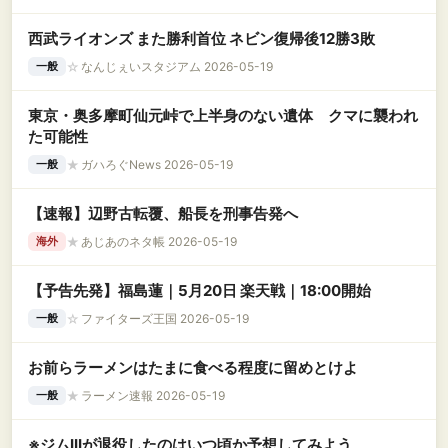
西武ライオンズ また勝利首位 ネビン復帰後12勝3敗
☆
なんじぇいスタジアム 2026-05-19
一般
東京・奥多摩町仙元峠で上半身のない遺体 クマに襲われ
た可能性
★
ガハろぐNews 2026-05-19
一般
【速報】辺野古転覆、船長を刑事告発へ
★
あじあのネタ帳 2026-05-19
海外
【予告先発】福島蓮｜5月20日 楽天戦｜18:00開始
☆
ファイターズ王国 2026-05-19
一般
お前らラーメンはたまに食べる程度に留めとけよ
★
ラーメン速報 2026-05-19
一般
※ジムIIIが退役したのはいつ頃か予想してみよう