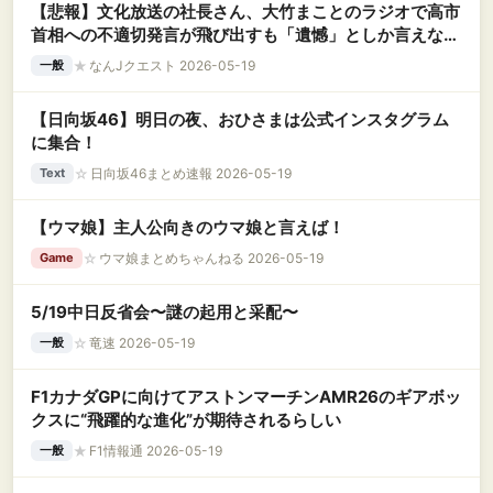
【悲報】文化放送の社長さん、大竹まことのラジオで高市
首相への不適切発言が飛び出すも「遺憾」としか言えな
い・・・・・・・・・
★
なんJクエスト 2026-05-19
一般
【日向坂46】明日の夜、おひさまは公式インスタグラム
に集合！
☆
日向坂46まとめ速報 2026-05-19
Text
【ウマ娘】主人公向きのウマ娘と言えば！
☆
ウマ娘まとめちゃんねる 2026-05-19
Game
5/19中日反省会〜謎の起用と采配〜
☆
竜速 2026-05-19
一般
F1カナダGPに向けてアストンマーチンAMR26のギアボッ
クスに“飛躍的な進化”が期待されるらしい
★
F1情報通 2026-05-19
一般