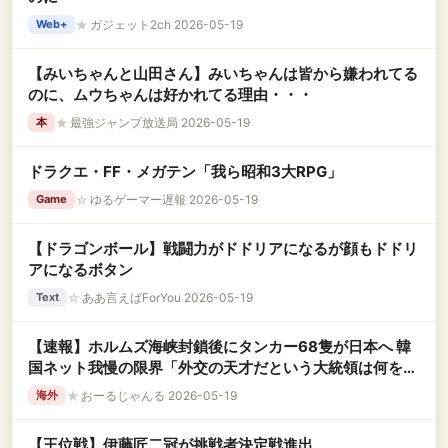
★
ガジェット2ch 2026-05-19
Web+
【みいちゃんと山田さん】みいちゃんは皆から嫌われてる
のに、ムウちゃんは好かれてる理由・・・
★
最強ジャンプ放送局 2026-05-19
本
ドラクエ・FF・メガテン「我ら昭和3大RPG」
☆
ゆるゲーマー遅報 2026-05-19
Game
【ドラゴンボール】戦闘力がドドリアになるが顔もドドリ
アになるボタン
☆
ああ言えばForYou 2026-05-19
Text
【速報】ホルムズ海峡封鎖後にタンカー68隻が日本へ 韓
国ネット我慢の限界「外交の天才だという大統領は何をや
ってるんだ？」
★
おーるじゃんる 2026-05-19
海外
【王位戦】伊藤匠二冠が挑戦者決定戦進出