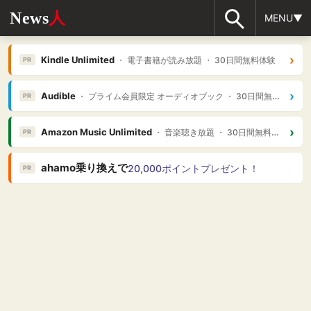
News
人
MENU▼
›
Kindle Unlimited
・ 電子書籍が読み放題 ・ 30日間無料体験
PR
›
Audible
・ プライム会員限定 オーディオブック ・ 30日間無料体験
PR
›
Amazon Music Unlimited
・ 音楽聴き放題 ・ 30日間無料体験
PR
ahamo乗り換えで
20,000ポイントプレゼント！
PR