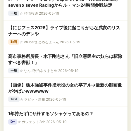
seven x seven Racingからル・マン24時間参戦決定
☆
F1情報通 2026-05-19
一般
【にじフェス2026】ライブ後に起こりがちな戌亥のリス
ナーへのデレや
☆
Vtuberまとめるよ～ん 2026-05-19
動画
高市事務所所長・木下剛志さん「旧立憲民主の奴らは駆除
すべき害獣！」
☆
なんJ政治ネタまとめ 2026-05-19
一般
【画像】栃木強盗事件指示役の女の卒アル→最新の顔画像
がやばいwwwwww
★
ラビット速報 2026-05-19
Text
1年持たずにサ終するソシャゲってあるの？
★
ガジェット2ch 2026-05-19
D+