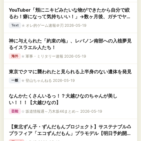
YouTuber「頬にニキビみたいな物ができたから自分で絞
るわ！癖になって気持ちいい！」→数ヶ月後、ガチでヤバ
いことになってしまう・・・
★
オレ的ゲーム速報＠刃 2026-05-19
Text
神に与えられた「約束の地」、レバノン南部への入植夢見
るイスラエル人たち！
★
軍事・ミリタリー速報 2026-05-19
海外
東京でクマに襲われたと見られる上半身のない遺体を発見
★
登山ちゃんねる 2026-05-19
一般
なんかたくさんいるっ！？大越ひなのちゃんが美し
い！！！【大越ひなの】
☆
坂道情報通～乃木坂46まとめ～ 2026-05-19
芸能
【東北ずん子・ずんだもんプロジェクト】サステナブル♺
プラフィア「エコずんだもん」プラモデル【明日予約開
始】