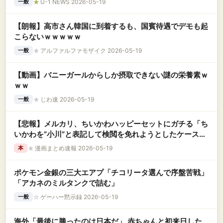
★
U-1 NEWS 2026-05-19
一般
【朗報】高市さん韓国に到着するも、国賓待遇でデモも起
こらないｗｗｗｗｗ
★
アルファルファモザイク 2026-05-19
一般
【動画】バニーガールからしか摂取できない謎の栄養素ｗ
ｗｗ
★
じわ速 2026-05-19
一般
【悲報】メルカリ、ちいかわハッピーセットにガチる「ち
いかわを”小川”と表記して検閲を免れようとしたケース
も」
★
漫画まとめ速報 2026-05-19
本
ポケモン金銀の三大エアプ「チコリータ選んで序盤苦戦」
「アカネのミルタンクで詰む」
☆
ゲーハー黙示録 2026-05-19
一般
海外「最後に勝ったのは日本だ」 赤ちゃんと初来日した