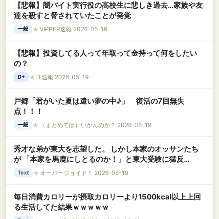
【悲報】闇バイト実行役の高校生に悲しき過去…家族や友
達を殺すと脅されていたことが発覚
★
VIPPER速報 2026-05-19
一般
【悲報】投資してる人って年取って金持って何をしたい
の？
★
IT速報 2026-05-19
D+
戸郷「君がいた夏は遠い夢の中♪」 復活の7回無失
点！！！
★
（まとめては）いかんのか？ 2026-05-19
一般
秀才な弟が東大を志望した。 しかし本家のオッサンたち
が 「本家を馬鹿にしとるのか！」と東大受験に猛反
対！ 父「…受験やめない？」母「お前は本当に父親
★
オーバージョイド！ 2026-05-19
Text
か！」 そして父の末路は想定外で………
毎日消費カロリーが摂取カロリーより1500kcal以上上回
る生活してた結果ｗｗｗｗｗ