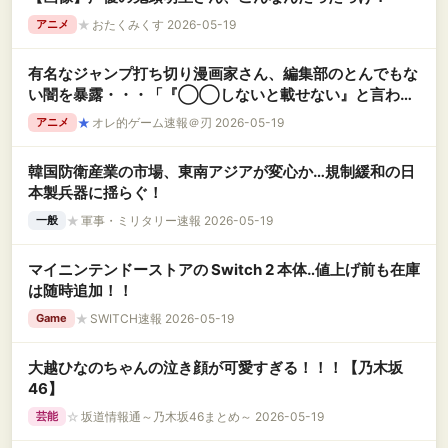
★
おたくみくす 2026-05-19
アニメ
有名なジャンプ打ち切り漫画家さん、編集部のとんでもな
い闇を暴露・・・「『◯◯しないと載せない』と言われ
て渋々描いてました」←これ、結構ヤバくね？
★
オレ的ゲーム速報＠刃 2026-05-19
アニメ
韓国防衛産業の市場、東南アジアが変心か…規制緩和の日
本製兵器に揺らぐ！
★
軍事・ミリタリー速報 2026-05-19
一般
マイニンテンドーストアの Switch 2 本体‥値上げ前も在庫
は随時追加！！
★
SWITCH速報 2026-05-19
Game
大越ひなのちゃんの泣き顔が可愛すぎる！！！【乃木坂
46】
☆
坂道情報通～乃木坂46まとめ～ 2026-05-19
芸能