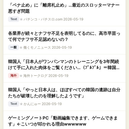
「ペナ止め」に「離席札止め」…最近のスロッターマナー
悪すぎ問題
★
パチンコ・パチスロ.com 2026-05-19
Text
各業界が続々とナフサ不足を表明してるのに、高市早苗っ
て何でナフサ不足認めないの？
★
働くモノニュース 2026-05-19
一般
韓国人「日本人がワンパンマンのトレーニングを3年間続
けて手に入れた肉体をご覧ください…（ﾌﾞﾙﾌﾞﾙ」＝韓国の
反応
★
海外トークログ 2026-05-19
海外
韓国人「やっと日本人は、ほぼすべての韓国の遺跡は自分
たちが破壊したのを理解したようです」
★
かんにゅー 2026-05-19
Text
ゲーミングノートPC「動画編集できます、ゲームできま
す」←こいつが叩かれる理由wwwwww