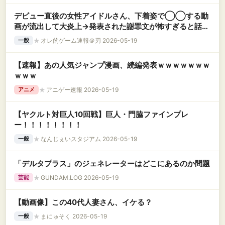
デビュー直後の女性アイドルさん、下着姿で◯◯する動
画が流出して大炎上→発表された謝罪文が怖すぎると話題
に・・・
★
オレ的ゲーム速報＠刃 2026-05-19
一般
【速報】あの人気ジャンプ漫画、続編発表ｗｗｗｗｗｗｗ
ｗｗｗ
★
アニゲー速報 2026-05-19
アニメ
【ヤクルト対巨人10回戦】巨人・門脇ファインプレ
ー！！！！！！！！
★
なんじぇいスタジアム 2026-05-19
一般
「デルタプラス」のジェネレーターはどこにあるのか問題
★
GUNDAM.LOG 2026-05-19
芸能
【動画像】この40代人妻さん、イケる？
★
まにゅそく 2026-05-19
一般