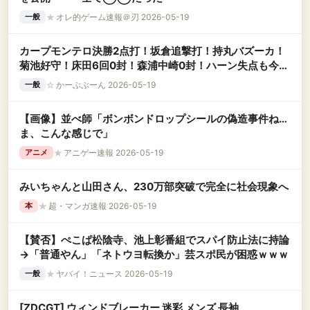
★
オレ的ゲーム速報＠刃 2026-05-19
一般
カープモンテロ決勝2点打！坂倉追撃打！持丸バズーカ！
菊池好守！床田6回0封！森浦中崎0封！ハーン失点も今季
初セーブ締め！【広島3-1DeNA/試合結果】
☆
かーぷぶーん 2026-05-19
一般
【画像】並べ師「ボンボンドロップシールの偽造事件ね…
ま、こんな感じで」
★
アニゲー速報 2026-05-19
アニメ
みいちゃんと山田さん、230万部突破で完全に社会現象へ
★
超・マンガ速報 2026-05-19
本
【賛否】ぺこぱ松陰寺、池上彰番組でスパイ防止法に持論
→「普通やん」「ネトウヨ転換か」芸スポ民が困惑ｗｗｗ
★
ヤバイ！ニュース 2026-05-19
一般
[ZDCGT] ウィンドブレーカー 迷彩 メンズ 長袖