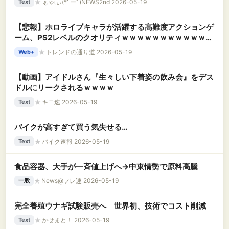
★
ぁゃιぃ(*ﾟーﾟ)NEWS2nd 2026-05-19
Text
【悲報】ホロライブキャラが活躍する高難度アクションゲ
ーム、PS2レベルのクオリティｗｗｗｗｗｗｗｗｗｗｗｗ
ｗｗ
★
トレンドの通り道 2026-05-19
Web+
【動画】アイドルさん『生々しい下着姿の飲み会』をデス
ドルにリークされるｗｗｗｗ
★
キニ速 2026-05-19
Text
バイクが高すぎて買う気失せる…
★
バイク速報 2026-05-19
Text
食品容器、大手が一斉値上げへ→中東情勢で原料高騰
★
News@フレ速 2026-05-19
一般
完全養殖ウナギ試験販売へ 世界初、技術でコスト削減
★
かせまと！ 2026-05-19
Text