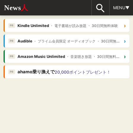
News
人
MENU▼
›
Kindle Unlimited
・ 電子書籍が読み放題 ・ 30日間無料体験
PR
›
Audible
・ プライム会員限定 オーディオブック ・ 30日間無料体験
PR
›
Amazon Music Unlimited
・ 音楽聴き放題 ・ 30日間無料体験
PR
ahamo乗り換えで
20,000ポイントプレゼント！
PR