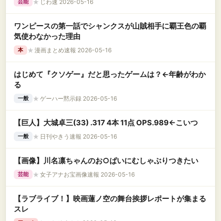
★
じわ速 2026-05-16
芸能
ワンピースの第一話でシャンクスが山賊相手に覇王色の覇
気使わなかった理由
★
漫画まとめ速報 2026-05-16
本
はじめて『クソゲー』だと思ったゲームは？←年齢がわか
る
★
ゲーハー黙示録 2026-05-16
一般
【巨人】大城卓三(33) .317 4本 11点 OPS.989←こいつ
★
日刊やきう速報 2026-05-16
一般
【画像】川名凛ちゃんのお○ぱいにむしゃぶりつきたい
★
女子アナお宝画像速報 2026-05-16
芸能
【ラブライブ！】映画蓮ノ空の舞台挨拶レポートが集まる
スレ