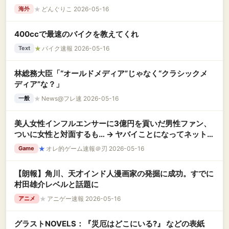
★
どんぐりこ 2026-05-16
海外
400ccで最速のバイクを教えてくれ
★
バイク速報 2026-05-16
Text
林総務大臣「“オールドメディア”じゃなく“クラシックメ
ディア”な？」
★
News@フレ速 2026-05-16
一般
美人女性インフルエンサーに3億円を貢いだ男性ファン、
ついに女性と対面するも… → ヤバイことになってネット民
驚愕
★
オレ的ゲーム速報＠刃 2026-05-16
Game
【朗報】角川、天才インド人漫画家の発掘に成功。すでに
村田雄介レベルと話題に
★
アニゲー速報 2026-05-16
アニメ
グラストNOVELS：『災厄はどこにいる?』 などの表紙