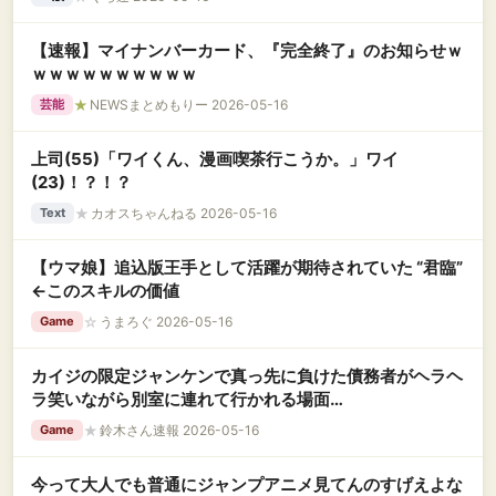
【速報】マイナンバーカード、『完全終了』のお知らせｗ
ｗｗｗｗｗｗｗｗｗｗ
★
NEWSまとめもりー 2026-05-16
芸能
上司(55)「ワイくん、漫画喫茶行こうか。」ワイ
(23)！？！？
★
カオスちゃんねる 2026-05-16
Text
【ウマ娘】追込版王手として活躍が期待されていた “君臨”
←このスキルの価値
☆
うまろぐ 2026-05-16
Game
カイジの限定ジャンケンで真っ先に負けた債務者がヘラヘ
ラ笑いながら別室に連れて行かれる場面…
★
鈴木さん速報 2026-05-16
Game
今って大人でも普通にジャンプアニメ見てんのすげえよな