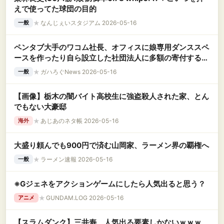
えで使ってた球団の目的
★
なんじぇいスタジアム 2026-05-16
一般
ペンタブ大手のワコム社長、オフィスに娘専用ダンススペ
ースを作ったり自ら設立した社団法人に多額の寄付するな
どやりたい放題で株主に解任提案される
★
ガハろぐNews 2026-05-16
一般
【画像】栃木の闇バイト高校生に強盗殺人された家、とん
でもない大豪邸
★
あじあのネタ帳 2026-05-16
海外
大盛り頼んでも900円で済む山岡家、ラーメン界の覇権へ
★
ラーメン速報 2026-05-16
一般
※Gジェネをアクションゲームにしたら人気出ると思う？
★
GUNDAM.LOG 2026-05-16
アニメ
【スラムダンク】三井寿、人気出る要素しかないｗｗｗ