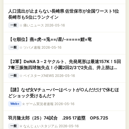
人口流出が止まらない長崎県 佐世保市が全国ワースト1位
長崎市も5位にランクイン
☆
痛いニュース 2026-05-16
一般
【セ順位】燕=虎-=兎==/星/-=====鯉=竜
☆
ツバメ速報 2026-05-16
一般
【2軍】DeNA 3－2 ヤクルト、先発尾形は最速157K！5回
7奪三振無四球無失点！小園2回2/3で2失点、井上朋は無
安打2三振、高見澤.388・上甲.304が猛打賞
☆
ベイスターズNEWS 2026-05-16
一般
【謎】なぜ女Vチューバーはペットが○んだだけで休むほ
どショック受けるんだ？
★
ゲーム実況者速報 2026-05-16
Web+
羽月隆太郎（25）74試合 .295 17盗塁 OPS.725
★
なんじぇいスタジアム 2026-05-16
一般