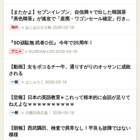
【またかよ】セブンイレブン、自信満々で出した韓国茶
『美色韓茶』が速攻で「産廃・ワゴンセール確定」行きに
なりそうで無事終了。
★
あじあのネタ帳 2026-05-16
海外
『SD頑駄無 武者○伝』 今年で25周年！
★
GUNDAM.LOG 2026-05-16
アニメ
【動画】女をボコるチー牛、通りすがりのオッサンに成敗
される
★
まにゅそく 2026-05-16
一般
【悲報】日本の英語教育←これって根本的に会話が足りて
ねえよなｗｗｗｗｗｗｗｗｗｗ
★
大艦巨砲主義！ 2026-05-16
一般
【朗報】西武隅田、検査で異常なし！平良も故障ではない
模様