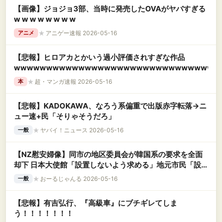
【画像】ジョジョ3部、当時に発売したOVAがヤバすぎる
w w w w w w w w
★
アニゲー速報 2026-05-16
アニメ
【悲報】ヒロアカとかいう過小評価されすぎな作品
wwwwwwwwwwwwwwwwwwwwwwwwwwwwwwww
★
超・マンガ速報 2026-05-16
本
【悲報】KADOKAWA、なろう系偏重で出版赤字転落→ニ
ュー速+民「そりゃそうだろ」
★
ヤバイ！ニュース 2026-05-16
一般
【NZ慰安婦像】同市の地区委員会が韓国系の要求を全面
却下 日本大使館「設置しないよう求める」地元市民「設
置に反対」
★
おーるじゃんる 2026-05-16
一般
【悲報】有吉弘行、『高級車』にブチギレてしま
う！！！！！！！