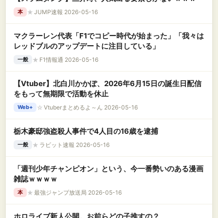
★
JUMP速報 2026-05-16
本
マクラーレン代表「F1でコピー時代が始まった」「我々は
レッドブルのアップデートに注目している」
★
F1情報通 2026-05-16
一般
【Vtuber】北白川かかぽ、2026年6月15日の誕生日配信
をもって無期限で活動を休止
☆
Vtuberまとめるよ～ん 2026-05-16
Web+
栃木豪邸強盗殺人事件で4人目の16歳を逮捕
★
ラビット速報 2026-05-16
一般
「週刊少年チャンピオン」という、今一番勢いのある漫画
雑誌ｗｗｗｗ
★
最強ジャンプ放送局 2026-05-16
本
ホロライブ新人公開。お前らどの子推すの？