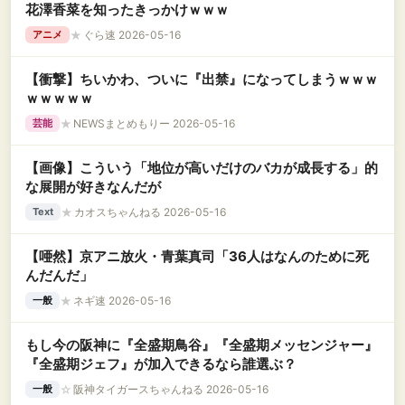
花澤香菜を知ったきっかけｗｗｗ
★
ぐら速 2026-05-16
アニメ
【衝撃】ちいかわ、ついに『出禁』になってしまうｗｗｗ
ｗｗｗｗｗ
★
NEWSまとめもりー 2026-05-16
芸能
【画像】こういう「地位が高いだけのバカが成長する」的
な展開が好きなんだが
★
カオスちゃんねる 2026-05-16
Text
【唖然】京アニ放火・青葉真司「36人はなんのために死
んだんだ」
★
ネギ速 2026-05-16
一般
もし今の阪神に『全盛期鳥谷』『全盛期メッセンジャー』
『全盛期ジェフ』が加入できるなら誰選ぶ？
☆
阪神タイガースちゃんねる 2026-05-16
一般