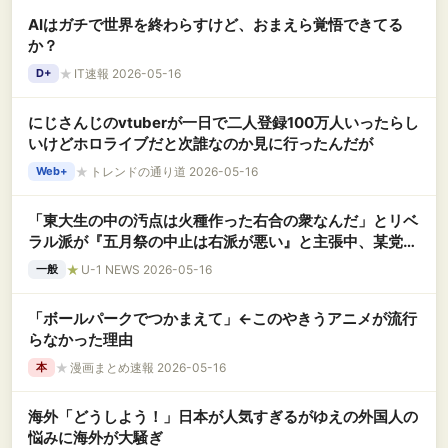
AIはガチで世界を終わらすけど、おまえら覚悟できてる
か？
★
IT速報 2026-05-16
D+
にじさんじのvtuberが一日で二人登録100万人いったらし
いけどホロライブだと次誰なのか見に行ったんだが
★
トレンドの通り道 2026-05-16
Web+
「東大生の中の汚点は火種作った右合の衆なんだ」とリベ
ラル派が『五月祭の中止は右派が悪い』と主張中、某党首
の講演は五月祭の規約に反しているはずだ！
★
U-1 NEWS 2026-05-16
一般
「ボールパークでつかまえて」←このやきうアニメが流行
らなかった理由
★
漫画まとめ速報 2026-05-16
本
海外「どうしよう！」日本が人気すぎるがゆえの外国人の
悩みに海外が大騒ぎ