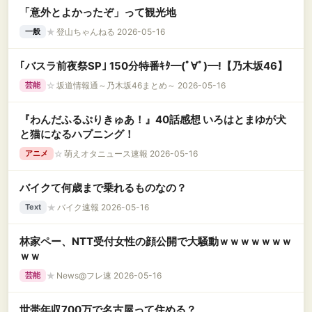
「意外とよかったぞ」って観光地
★
登山ちゃんねる 2026-05-16
一般
｢バスラ前夜祭SP｣ 150分特番ｷﾀ━(ﾟ∀ﾟ)━!【乃木坂46】
☆
坂道情報通～乃木坂46まとめ～ 2026-05-16
芸能
『わんだふるぷりきゅあ！』40話感想 いろはとまゆが犬
と猫になるハプニング！
☆
萌えオタニュース速報 2026-05-16
アニメ
バイクて何歳まで乗れるものなの？
★
バイク速報 2026-05-16
Text
林家ペー、NTT受付女性の顔公開で大騒動ｗｗｗｗｗｗｗ
ｗｗ
★
News@フレ速 2026-05-16
芸能
世帯年収700万で名古屋って住める？