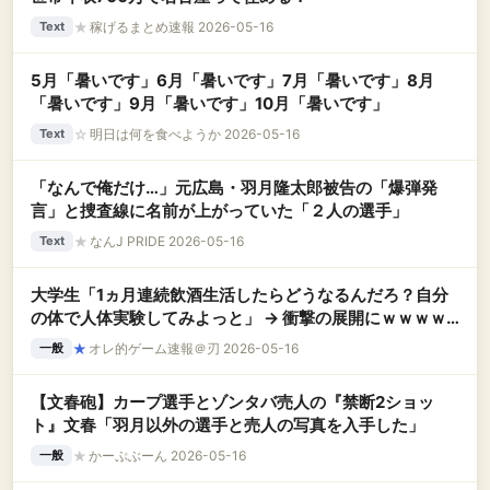
★
稼げるまとめ速報 2026-05-16
Text
5月「暑いです」6月「暑いです」7月「暑いです」8月
「暑いです」9月「暑いです」10月「暑いです」
☆
明日は何を食べようか 2026-05-16
Text
「なんで俺だけ…」元広島・羽月隆太郎被告の「爆弾発
言」と捜査線に名前が上がっていた「２人の選手」
★
なんJ PRIDE 2026-05-16
Text
大学生「1ヵ月連続飲酒生活したらどうなるんだろ？自分
の体で人体実験してみよっと」 → 衝撃の展開にｗｗｗｗ
ｗ
★
オレ的ゲーム速報＠刃 2026-05-16
一般
【文春砲】カープ選手とゾンタバ売人の『禁断2ショッ
ト』文春「羽月以外の選手と売人の写真を入手した」
★
かーぷぶーん 2026-05-16
一般