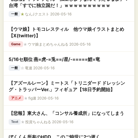
台湾「すでに独立国だ！」ｗｗｗｗｗｗｗｗｗｗ
★
なんJクエスト 2026-05-16
一般
【ウマ娘】トモコレスティル 他ウマ娘イラストまとめ
【X(twitter)】
★
ウマ娘まとめちゃんねる 2026-05-16
Game
5/16セ順位 燕=虎-=兎==/星/-=====鯉=竜
☆
竜速 2026-05-16
一般
【アズールレーン】ミートス「トリニダード ドレッシン
グ・トラッパーVer.」フィギュア【18日予約開始】
★
fig速 2026-05-16
アニメ
【悲報】東大さん、「コンサル養成所」になってしまう
★
投資ちゃんねる 2026-05-16
Text
ぼくくん所有のHDD、このご時世に2つ逝く