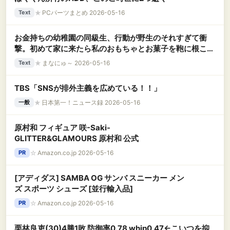
★
PCパーツまとめ 2026-05-16
Text
お金持ちの幼稚園の同級生、行動が野生のそれすぎて衝
撃。初めて家に来たら私のおもちゃとお菓子を鞄に根こそ
ぎ詰め込み、レストランでは隣のテーブルの料理を勝手に
★
まなにゅ～ 2026-05-16
Text
つまみ食いｗ トドメは・・・
TBS「SNSが排外主義を広めている！！」
★
日本第一！ニュース録 2026-05-16
一般
原村和 フィギュア 咲-Saki-
GLITTER&GLAMOURS 原村和 公式
☆
Amazon.co.jp 2026-05-16
PR
[アディダス] SAMBA OG サンバ スニーカー メン
ズ スポーツ シューズ [並行輸入品]
☆
Amazon.co.jp 2026-05-16
PR
栗林良吏(30)4勝1敗 防御率0.78 whip0.47←こいつを抑