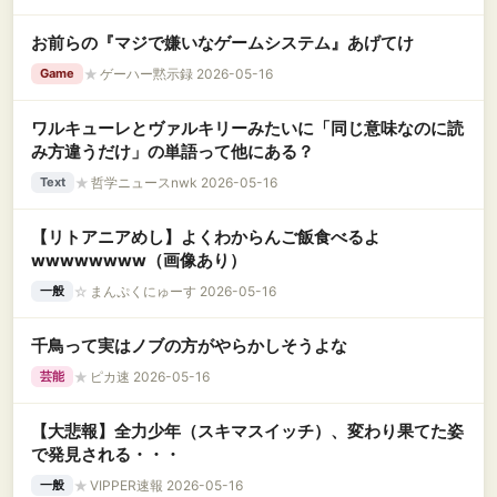
お前らの『マジで嫌いなゲームシステム』あげてけ
★
ゲーハー黙示録 2026-05-16
Game
ワルキューレとヴァルキリーみたいに「同じ意味なのに読
み方違うだけ」の単語って他にある？
★
哲学ニュースnwk 2026-05-16
Text
【リトアニアめし】よくわからんご飯食べるよ
wwwwwwww（画像あり）
☆
まんぷくにゅーす 2026-05-16
一般
千鳥って実はノブの方がやらかしそうよな
★
ピカ速 2026-05-16
芸能
【大悲報】全力少年（スキマスイッチ）、変わり果てた姿
で発見される・・・
★
VIPPER速報 2026-05-16
一般