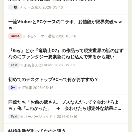
★
ゲーム魔人 2026-05-16
一般
一流VtuberとPCケースのコラボ、お値段が限界突破ｗｗ
ｗ
☆
ゆるゲーマー遅報 2026-05-16
Game
『Key』とか『竜騎士07』の作品って現実世界の話のはず
なのにファンタジー要素急にねじ込んで来るから嫌い
☆
ああ言えばForYou 2026-05-16
Text
初めてのデスクトップPCって何がおすすめ？
★
IT速報 2026-05-16
D+
同僚たち「お前の嫁さん、ブスなんだって？会わせろよ
ｗ」俺「…わかった」 → 会わせたら想定外な結果にな
ってしまった………
★
オーバージョイド！ 2026-05-16
Text
結婚生活が思ってたのと違う…