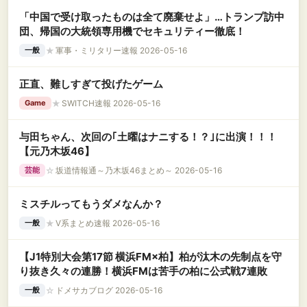
「中国で受け取ったものは全て廃棄せよ」…トランプ訪中
団、帰国の大統領専用機でセキュリティー徹底！
★
軍事・ミリタリー速報 2026-05-16
一般
正直、難しすぎて投げたゲーム
★
SWITCH速報 2026-05-16
Game
与田ちゃん、次回の｢土曜はナニする！？｣に出演！！！
【元乃木坂46】
☆
坂道情報通～乃木坂46まとめ～ 2026-05-16
芸能
ミスチルってもうダメなんか？
★
V系まとめ速報 2026-05-16
一般
【J1特別大会第17節 横浜FM×柏】柏が汰木の先制点を守
り抜き久々の連勝！横浜FMは苦手の柏に公式戦7連敗
☆
ドメサカブログ 2026-05-16
一般