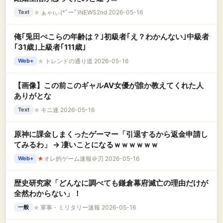
★
ぁゃιぃ(*ﾟーﾟ)NEWS2nd 2026-05-16
Text
俺｢兎田ぺこらの年齢は？｣初級者｢え？わかんない｣中級者
｢31歳｣上級者｢111歳｣
★
トレンドの通り道 2026-05-16
Web+
【画像】この前このギャルAV女優が誰か教えてくれた人
ありがとな
★
キニ速 2026-05-16
Text
原神に課金しまくったゲーマー「引退するから返金申請し
てみるわ」 → 凄いことになるｗｗｗｗｗｗ
★
オレ的ゲーム速報＠刃 2026-05-16
Web+
歴史研究家「どんなに調べても鎌倉幕府滅亡の理由だけが
全然わからない」！
★
軍事・ミリタリー速報 2026-05-16
一般