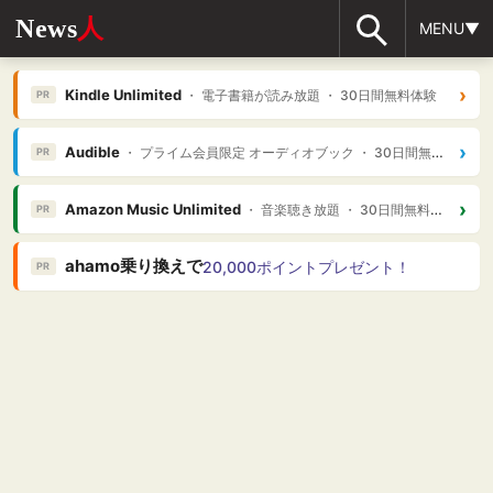
News
人
MENU▼
›
Kindle Unlimited
・ 電子書籍が読み放題 ・ 30日間無料体験
PR
›
Audible
・ プライム会員限定 オーディオブック ・ 30日間無料体験
PR
›
Amazon Music Unlimited
・ 音楽聴き放題 ・ 30日間無料体験
PR
ahamo乗り換えで
20,000ポイントプレゼント！
PR