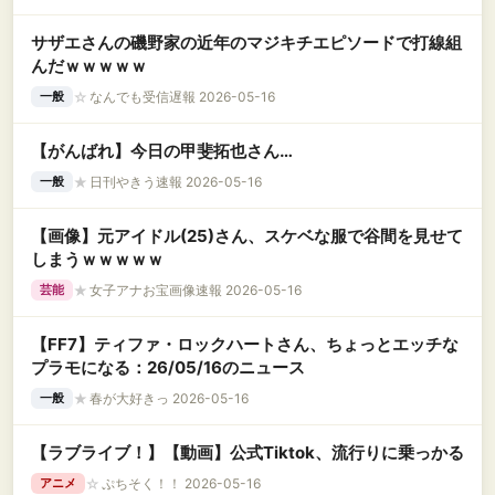
サザエさんの磯野家の近年のマジキチエピソードで打線組
んだｗｗｗｗｗ
☆
なんでも受信遅報 2026-05-16
一般
【がんばれ】今日の甲斐拓也さん…
★
日刊やきう速報 2026-05-16
一般
【画像】元アイドル(25)さん、スケベな服で谷間を見せて
しまうｗｗｗｗｗ
★
女子アナお宝画像速報 2026-05-16
芸能
【FF7】ティファ・ロックハートさん、ちょっとエッチな
プラモになる：26/05/16のニュース
★
春が大好きっ 2026-05-16
一般
【ラブライブ！】【動画】公式Tiktok、流行りに乗っかる
☆
ぷちそく！！ 2026-05-16
アニメ