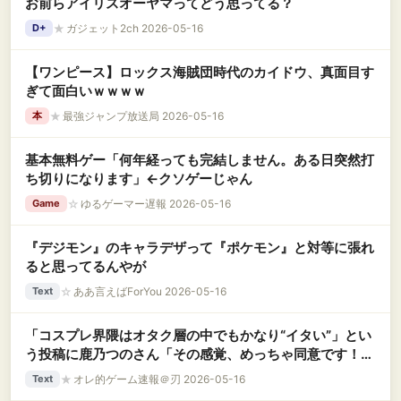
お前らアイリスオーヤマってどう思ってる？
★
ガジェット2ch 2026-05-16
D+
【ワンピース】ロックス海賊団時代のカイドウ、真面目す
ぎて面白いｗｗｗｗ
★
最強ジャンプ放送局 2026-05-16
本
基本無料ゲー「何年経っても完結しません。ある日突然打
ち切りになります」←クソゲーじゃん
☆
ゆるゲーマー遅報 2026-05-16
Game
『デジモン』のキャラデザって『ポケモン』と対等に張れ
ると思ってるんやが
☆
ああ言えばForYou 2026-05-16
Text
「コスプレ界隈はオタク層の中でもかなり“イタい”」とい
う投稿に鹿乃つのさん「その感覚、めっちゃ同意です！」
と引用→まさかの展開にｗｗｗｗ
★
オレ的ゲーム速報＠刃 2026-05-16
Text