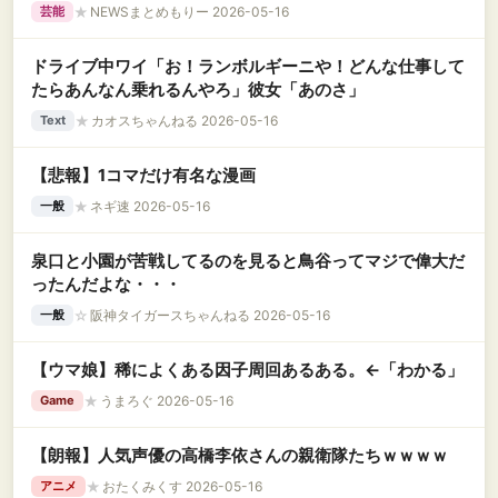
★
NEWSまとめもりー 2026-05-16
芸能
ドライブ中ワイ「お！ランボルギーニや！どんな仕事して
たらあんなん乗れるんやろ」彼女「あのさ」
★
カオスちゃんねる 2026-05-16
Text
【悲報】1コマだけ有名な漫画
★
ネギ速 2026-05-16
一般
泉口と小園が苦戦してるのを見ると鳥谷ってマジで偉大だ
ったんだよな・・・
☆
阪神タイガースちゃんねる 2026-05-16
一般
【ウマ娘】稀によくある因子周回あるある。←「わかる」
★
うまろぐ 2026-05-16
Game
【朗報】人気声優の高橋李依さんの親衛隊たちｗｗｗｗ
★
おたくみくす 2026-05-16
アニメ