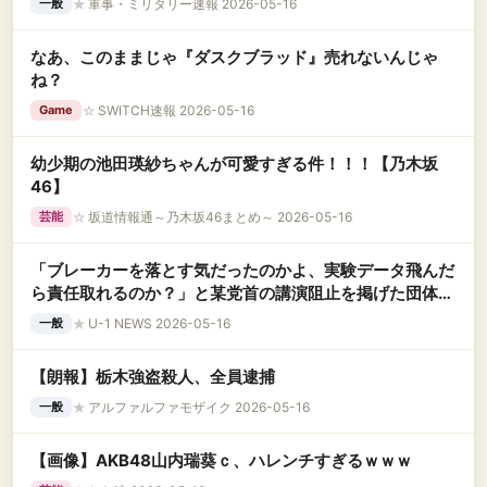
★
軍事・ミリタリー速報 2026-05-16
一般
なあ、このままじゃ『ダスクブラッド』売れないんじゃ
ね？
☆
SWITCH速報 2026-05-16
Game
幼少期の池田瑛紗ちゃんが可愛すぎる件！！！【乃木坂
46】
☆
坂道情報通～乃木坂46まとめ～ 2026-05-16
芸能
「ブレーカーを落とす気だったのかよ、実験データ飛んだ
ら責任取れるのか？」と某党首の講演阻止を掲げた団体の
やり方に周囲騒然、ほぼ間違いなく東大の外部からの妨害
★
U-1 NEWS 2026-05-16
一般
で……
【朗報】栃木強盗殺人、全員逮捕
★
アルファルファモザイク 2026-05-16
一般
【画像】AKB48山内瑞葵ｃ、ハレンチすぎるｗｗｗ