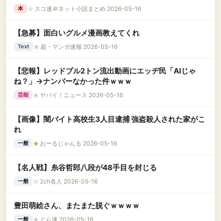
☆
スコ速＠ネット小説まとめ 2026-05-16
本
【急募】面白いグルメ漫画教えてくれ
★
超・マンガ速報 2026-05-16
Text
【悲報】レッドブル2トン流出動画にエッヂ民「AIじゃ
ね？」→ナンバーなかった件ｗｗｗ
★
ヤバイ！ニュース 2026-05-16
芸能
【画像】闇バイト高校生3人目逮捕 強盗殺人された家がこ
れ
★
おーるじゃんる 2026-05-16
一般
【名人戦】糸谷哲郎八段が48手目を封じる
☆
2ch名人 2026-05-16
一般
豊田萌絵さん、またまた脱ぐｗｗｗｗ
★
ぐら速 2026-05-16
一般