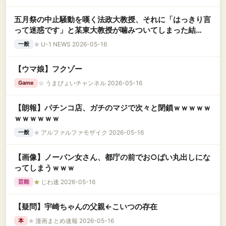
五月祭の中止騒動を嘆く法政大教授、それに「はっきり言
って迷惑です」と某東大教授が噛みついてしまった結
果……
★
U-1 NEWS 2026-05-16
一般
【ウマ娘】フクゾー
☆
うまぴょいチャンネル 2026-05-16
Game
【朗報】パチンコ店、ガチのマジで次々と閉鎖ｗｗｗｗｗ
ｗｗｗｗｗｗ
★
アルファルファモザイク 2026-05-16
一般
【画像】ノーパン女さん、都庁の前でお○ぱい丸出しにな
ってしまうｗｗｗ
★
じわ速 2026-05-16
芸能
【疑問】宇崎ちゃんの父親←こいつの存在
★
漫画まとめ速報 2026-05-16
本