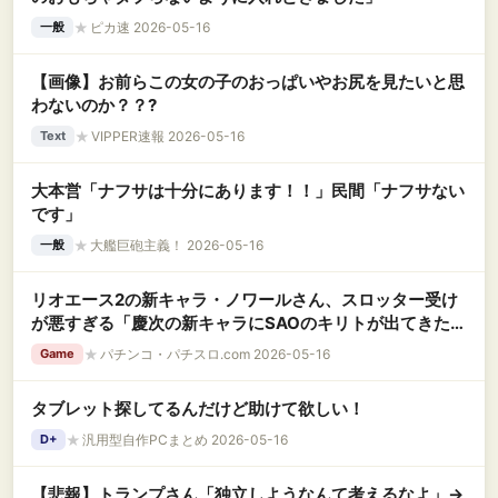
★
ピカ速 2026-05-16
一般
【画像】お前らこの女の子のおっぱいやお尻を見たいと思
わないのか？？?
★
VIPPER速報 2026-05-16
Text
大本営「ナフサは十分にあります！！」民間「ナフサない
です」
★
大艦巨砲主義！ 2026-05-16
一般
リオエース2の新キャラ・ノワールさん、スロッター受け
が悪すぎる「慶次の新キャラにSAOのキリトが出てきたく
らいのミスマッチ感」「こういう生意気なメスガキは貧乳
★
パチンコ・パチスロ.com 2026-05-16
Game
にしろ」
タブレット探してるんだけど助けて欲しい！
★
汎用型自作PCまとめ 2026-05-16
D+
【悲報】トランプさん「独立しようなんて考えるなよ」→