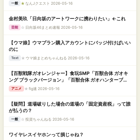
★
なんJクエスト 2026-05-16
一般
金村美玖「日向坂のアートワークに携わりたい」←これ
☆
日向坂46まとめ速報 2026-05-16
芸能
【ウマ娘】ウマプラン購入アカウントにバッジ付けばいい
のに
★
ウマ娘まとめちゃんねる 2026-05-16
Text
【百獣戦隊ガオレンジャー】食玩SMP「百獣合体 ガオキ
ング ブラックバージョン」「百獣合体 ガオハンターブル
ームーン」プラモデル【19日予約締切】
★
fig速 2026-05-16
アニメ
【疑問】道場破りした場合の道場の「固定資産税」って誰
が払うの？
☆
投資ちゃんねる 2026-05-16
一般
ワイヤレスイヤホンって損じゃね？