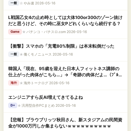
☆
やみ速 2026-05-16
一般
L戦国乙女4の止め時としては大体100or300のゾーン抜け
だと思うけど、その時に巫女Pどれくらいなら続行する？
★
パチンコ・パチスロ.com 2026-05-16
Game
【衝撃】スマホの「充電80%制限」は本末転倒だった
★
働くモノニュース 2026-05-16
一般
韓国人「現在、95歳を迎えた日本人フィットネス講師の
仕上がった肉体がこちら…」→「奇跡の肉体だよ…（ﾌﾞﾙ
ﾌﾞﾙ」＝韓国の反応
★
海外トークログ 2026-05-16
海外
エンジニアすら反AI増えてきてるよね
★
汎用型自作PCまとめ 2026-05-16
D+
【悲報】ブラウブリッツ秋田さん、新スタジアムの民間資
金が1000万円しか集まらないｗｗｗｗｗｗｗｗｗｗ