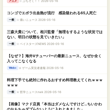
☆
ぷちそく！！ 2026-05-16
アニメ
コンゴでエボラ出血熱が流行 感染疑われる65人死亡
☆
痛いニュース 2026-05-16
一般
三森大貴について、相川監督「無理をするような状況では
ない、明日の状態を見ていきたい」
☆
ベイスターズNEWS 2026-05-16
一般
【なぜ？】海外Vチューバーの最新ニュース、なぜか全く
入ってこなくなる
★
ゲーム実況者速報 2026-05-16
Web+
料理下手でも絶対に作れるおすすめ料理教えてくれｗｗｗ
ｗｗｗ
★
哲学ニュースnwk 2026-05-16
一般
【画像】マクド店員「本当はダメなんですけど…ちいかわ
のおもちゃダブらないように入れときました」