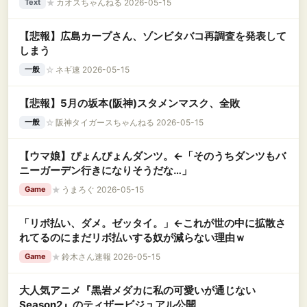
★
カオスちゃんねる 2026-05-15
Text
【悲報】広島カープさん、ゾンビタバコ再調査を発表して
しまう
☆
ネギ速 2026-05-15
一般
【悲報】5月の坂本(阪神)スタメンマスク、全敗
☆
阪神タイガースちゃんねる 2026-05-15
一般
【ウマ娘】ぴょんぴょんダンツ。←「そのうちダンツもバ
ニーガーデン行きになりそうだな…」
★
うまろぐ 2026-05-15
Game
「リボ払い、ダメ。ゼッタイ。」←これが世の中に拡散さ
れてるのにまだリボ払いする奴が減らない理由ｗ
★
鈴木さん速報 2026-05-15
Game
大人気アニメ『黒岩メダカに私の可愛いが通じない
Season2』のティザービジュアル公開