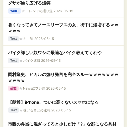
グサが繰り広げる爆笑
☆
トレンドの通り道 2026-05-15
Web+
暑くなってきてノースリーブスの女、街中に爆増するｗｗ
ｗｗｗ
★
キニ速 2026-05-15
Text
バイク詳しい奴ワシに最適なバイク教えてくれや
★
バイク速報 2026-05-15
Text
岡村隆史、ヒカルの煽り発言を完全スルーｗｗｗｗｗｗｗ
ｗｗｗｗ
★
News@フレ速 2026-05-15
芸能
【朗報】iPhone、ついに高くないスマホになる
★
稼げるまとめ速報 2026-05-15
Text
市販の弁当に混ざってると少しだけ「?」な顔になる具材