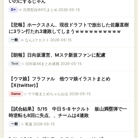
いのにするじゃん
★
汎用型自作PCまとめ 2026-05-15
D+
【悲報】ホークスさん、現役ドラフトで放出した佐藤直樹
に3ラン打たれ3連敗してしまうｗｗｗｗｗｗｗｗｗｗ
★
なんJクエスト 2026-05-15
一般
【朗報】日向坂運営、Mステ新規ファンに配慮
☆
日向坂46まとめ速報 2026-05-15
Text
【ウマ娘】フラファル 他ウマ娘イラストまとめ
【X(twitter)】
☆
ウマ娘まとめちゃんねる 2026-05-15
Game
【試合結果】 5/15 中日 5-8 ヤクルト 板山満塁弾で一
時逆転も8回に失点、、チームは4連敗
☆
竜速 2026-05-15
一般