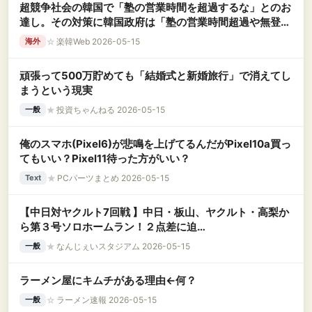
超競争社会の韓国で「塾の営業時間を超過するな」とのお
達し。その対策に韓国政府は「塾の営業時間超過や無登録
の塾を密告してくれたら報奨金を出す」「これまでの10倍
☆
楽韓Web 2026-05-15
海外
にジャンプアップ！」と密告を推奨へ
頑張って500万貯めても「結婚式と新婚旅行」で消えてし
まうという現実
★
投資ちゃんねる 2026-05-15
一般
俺のスマホ(Pixel6)が悲鳴を上げてるんだがPixel10a買っ
てもいい？Pixel11待った方がいい？
★
PCパーツまとめ 2026-05-15
Text
【中日対ヤクルト7回戦 】中日・板山、ヤクルト・高梨か
ら第３号ソロホームラン！２点差に迫
る！！！！！！！！！！！！！！！
★
なんじぇいスタジアム 2026-05-15
一般
ラーメン屋にキムチがある理由←何？
☆
ラーメン速報 2026-05-15
一般