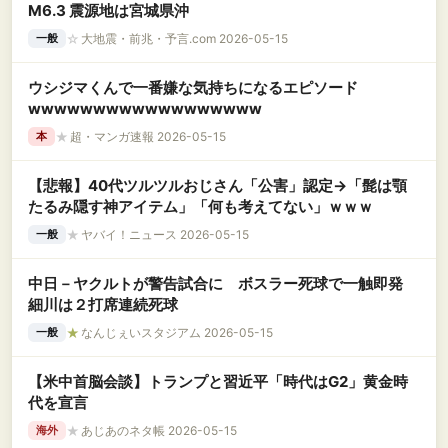
M6.3 震源地は宮城県沖
☆
大地震・前兆・予言.com 2026-05-15
一般
ウシジマくんで一番嫌な気持ちになるエピソード
wwwwwwwwwwwwwwwwww
★
超・マンガ速報 2026-05-15
本
【悲報】40代ツルツルおじさん「公害」認定→「髭は顎
たるみ隠す神アイテム」「何も考えてない」ｗｗｗ
★
ヤバイ！ニュース 2026-05-15
一般
中日－ヤクルトが警告試合に ボスラー死球で一触即発
細川は２打席連続死球
★
なんじぇいスタジアム 2026-05-15
一般
【米中首脳会談】トランプと習近平「時代はG2」黄金時
代を宣言
★
あじあのネタ帳 2026-05-15
海外