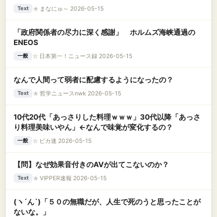
の子を前に「次はとれるといいねｗ」→300円を渡して謝
★
まなにゅ～ 2026-05-15
Text
る俺の横で、彼女が見せた驚愕の態度に絶句
「政府関係者の尽力に深く感謝」 ホルムズ海峡通過の
ENEOS
☆
日本第一！ニュース録 2026-05-15
一般
なんで人間って弱者に配慮するようになったの？
★
哲学ニュースnwk 2026-05-15
Text
10代20代「あっさりした料理ｗｗｗ」30代以降「あっさ
り料理美味いやん」←なんで味覚が変化するの？
☆
ピカ速 2026-05-15
一般
【問】なぜ効果音付きのAVが出てこないのか？
★
VIPPER速報 2026-05-15
Text
(ヽ´ん`)「５０の無職だが、人生で死のうと思ったことが
ないな。」