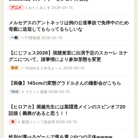
☆
おたくみくす 2026-05-15
アニメ
メルセデスのアントネッリは例の公道事故で免停中のため
母親に送迎してもらってるらしいな
☆
F1情報通 2026-05-15
一般
【にじフェス2026】視聴覚室に出演予定のスカーレ ヨナ
グニについて、諸事情により参加形態を変更
☆
Vtuberまとめるよ～ん 2026-05-15
動画
【画像】145cmの変態グラドルさんの撮影会がこちら
★
ラビット速報 2026-05-15
Text
【ヒロアカ】堀越先生には葉隠透メインのスピンオフ20
話描く義務があると思う！！
★
最強ジャンプ放送局 2026-05-15
本
性別が選べるゲームで男を選ぶやつの正体wwww