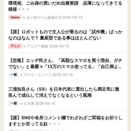
環境相、ごみ袋の買いだめ自粛要請 品薄になってきてる
模様・・・
★
オレ的ゲーム速報＠刃 2026-05-15
Game
【謎】ロボットもので主人公が乗るのは「試作機」ばっか
なのはなんで？ 量産型である事はほとんどない
★
アニゲー速報 2026-05-15
アニメ
【悲報】エッヂ民さん、「高額なスマホを買う理由、ガチ
でない」と暴露→「13万のスマホ使ってる」「自己満よ」
「ステータスやろｗ」
★
ヤバイ！ニュース 2026-05-15
一般
三浦知良さん（59）を日本代表に選出したら満足気に微
笑んで成仏して消えてなくなるという風潮
★
ピカ速 2026-05-15
一般
【謎】SNSや各所コメント欄でわざわざご冥福をお祈りし
ますとか言ってる奴・・・