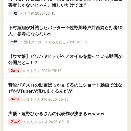
害者じゃないじゃん。悔しいだけでは？」
★
ネギ速 2026-05-15
一般
下村海翔が対戦したバッター→佐野川崎戸井西純ら打者10
人....参考にならない件
☆
阪神タイガースちゃんねる 2026-05-15
一般
【ウマ娘】ビワハヤヒデがヘアオイルを塗っている動画が
公開だと…！？
★
うまろぐ 2026-05-15
Game
普段パチスロの動画ばっか見てるのにショート動画ではな
ぜかVTuberが流れまくるんだが
☆
鈴木さん速報 2026-05-15
Game
声優・遠野ひかるさんの代表作が決まるｗｗｗｗ
★
おたくみくす 2026-05-15
アニメ