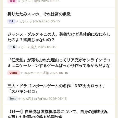
★
ラビット速報 2026-05-15
芸能
折りたたみスマホ、それは富の象徴
★
ガジェット2ch 2026-05-15
D+
ジャンヌ・ダルク ←この人、英雄だけど具体的になにをし
たのよ？御輿じゃないの？
★
ゲーム魔人 2026-05-15
一般
『任天堂』が落ちぶれた理由ってリア充がオンラインでコ
ミュニケーションするゲームばっかり作ってるからだよな
★
ゆるゲーマー遅報 2026-05-15
Game
三大・ドラゴンボールゲームの名作「DBZカカロット」
「スパキンゼロ」
★
ああ言えばForYou 2026-05-15
Text
【ｷﾀ━!】自民党は国旗損壊罪について、自身の損壊状況
を写した動画の投稿も処罰対象