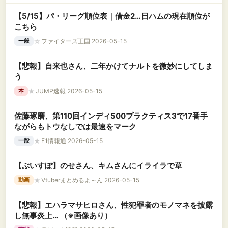
【5/15】パ・リーグ順位表｜借金2…日ハムの現在順位が
こちら
☆
ファイターズ王国 2026-05-15
一般
【悲報】自来也さん、二年かけてナルトを微妙にしてしま
う
★
JUMP速報 2026-05-15
本
佐藤琢磨、第110回インディ500プラクティス3で17番手
ながらもトウなしでは最速をマーク
★
F1情報通 2026-05-15
一般
【ぶいすぽ】のせさん、キムさんにイライラで草
★
Vtuberまとめるよ～ん 2026-05-15
動画
【悲報】エハラマサヒロさん、性犯罪者のモノマネを披露
し無事炎上… （※画像あり）