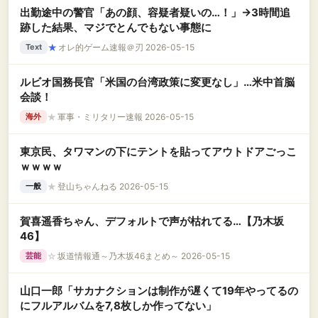
出勤途中の警官「あの顔、容疑者疑いの…！」→3時間追
跡した結果、マジでとんでもない事態に
★
オレ的ゲーム速報＠刃 2026-05-15
Text
ルビオ国務長官「米国の台湾政策に変更なし」…米中首脳
会談！
★
軍事・ミリタリー速報 2026-05-15
海外
東京民、タワマンの下にテントを貼ってアウトドアごっこ
ｗｗｗｗ
★
登山ちゃんねる 2026-05-15
一般
賀喜遥香ちゃん、デフォルトで声が枯れてる…【乃木坂
46】
☆
坂道情報通～乃木坂46まとめ～ 2026-05-15
芸能
山口一郎「サカナクションは制作が遅くて19年やってるの
にフルアルバムを7,8枚しか作ってない」