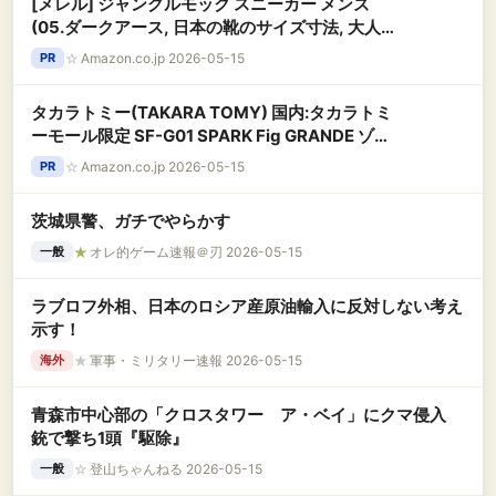
[メレル] ジャングルモック スニーカー メンズ
(05.ダークアース, 日本の靴のサイズ寸法, 大人,
数値, 27.0 cm) [並行輸入品]
☆
Amazon.co.jp 2026-05-15
PR
タカラトミー(TAKARA TOMY) 国内:タカラトミ
ーモール限定 SF-G01 SPARK Fig GRANDE ゾイ
ドジェネシス コトナ・エレガンス
☆
Amazon.co.jp 2026-05-15
PR
茨城県警、ガチでやらかす
★
オレ的ゲーム速報＠刃 2026-05-15
一般
ラブロフ外相、日本のロシア産原油輸入に反対しない考え
示す！
★
軍事・ミリタリー速報 2026-05-15
海外
青森市中心部の「クロスタワー ア・ベイ」にクマ侵入
銃で撃ち1頭『駆除』
☆
登山ちゃんねる 2026-05-15
一般