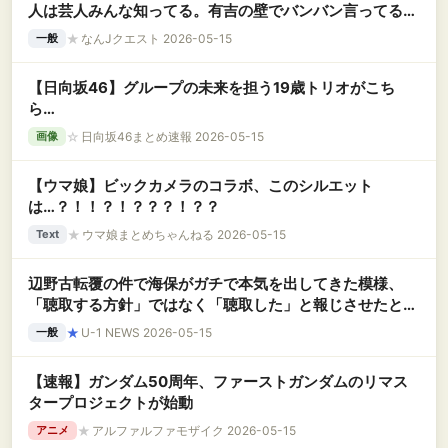
人は芸人みんな知ってる。有吉の壁でバンバン言ってる」
ｗｗｗｗｗｗｗｗｗｗ
★
なんJクエスト 2026-05-15
一般
【日向坂46】グループの未来を担う19歳トリオがこち
ら…
☆
日向坂46まとめ速報 2026-05-15
画像
【ウマ娘】ビックカメラのコラボ、このシルエット
は…？！！？！？？？！？？
★
ウマ娘まとめちゃんねる 2026-05-15
Text
辺野古転覆の件で海保がガチで本気を出してきた模様、
「聴取する方針」ではなく「聴取した」と報じさせたとこ
ろに……
★
U-1 NEWS 2026-05-15
一般
【速報】ガンダム50周年、ファーストガンダムのリマス
タープロジェクトが始動
★
アルファルファモザイク 2026-05-15
アニメ