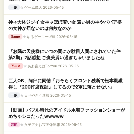
☆
ゲーム魔人 2026-05-15
一般
神→大体ジジイ 女神→ほぼ若い女 若い男の神やババア姿
の女神が居ないのは何故なのか
★
ゆるゲーマー遅報 2026-05-15
Game
『お隣の天使様にいつの間にか駄目人間にされていた件
第2期』7話感想 ご褒美貰い過ぎちゃいましたね
☆
ああ言えばForYou 2026-05-15
アニメ
巨人OB、阿部に同情「おそらくフロント独断で松本剛獲
得し『200打席保証』してるので2軍に落とせない」
★
日刊やきう速報 2026-05-15
一般
【動画】バブル時代のアイドル水着ファッションショーが
めちゃシコだったwwwww
★
女子アナお宝画像速報 2026-05-15
芸能