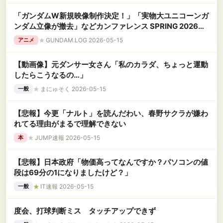
「ガンダムW新規映像制作決定！」「実物大ユニコーンガ
ンダム立像が撤去」などカンファレンス SPRING 2026ま
とめ
★
GUNDAM.LOG 2026-05-15
アニメ
【動画像】元ダンサー女さん「私のカラダ、ちょっと運動
したらこうなるの…」
★
まにゅそく 2026-05-15
一般
【悲報】今更「ナルト」を読んだわい、春野サクラが嫌わ
れてる理由がまるで理解できない
★
JUMP速報 2026-05-15
本
【悲報】日本政府「物価高ってなんですか？パソコンの値
段は69分の1になりましたけど？」
★
IT速報 2026-05-15
一般
度会、打球判断ミス タッチアップできず