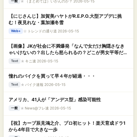
★
（まとめては）いかんのか？ 2026-05-15
一般
【にじさんじ】加賀美ハヤトがR.E.P.O.大型アプデに挑
む！夜見れな・葉加瀬冬雪
☆
トレンドの通り道 2026-05-15
Web+
【画像】JKが社会に不満爆発「なんで女だけ胸隠さなき
ゃいけないの？出したら怒られるの？どこが男女平等だ
よ！」
★
キニ速 2026-05-15
Text
憧れのバイクを買って早４年が経過・・・
★
バイク速報 2026-05-15
Text
アメリカ、41人が「アンデス型」感染可能性
★
News@フレ速 2026-05-15
一般
【祝】カープ辰見鴻之介、プロ初ヒット！楽天育成ドラ1
から4年目で大きな一歩