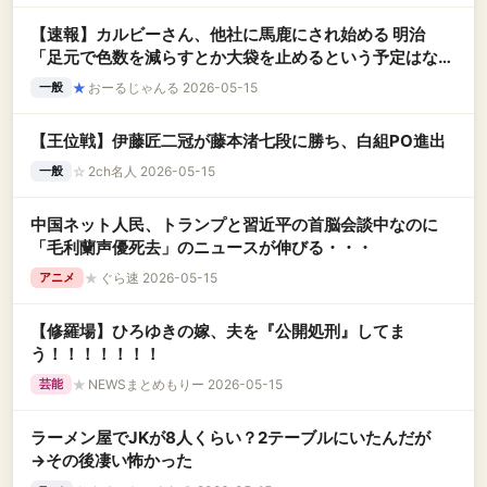
【速報】カルビーさん、他社に馬鹿にされ始める 明治
「足元で色数を減らすとか大袋を止めるという予定はな
い」
★
おーるじゃんる 2026-05-15
一般
【王位戦】伊藤匠二冠が藤本渚七段に勝ち、白組PO進出
☆
2ch名人 2026-05-15
一般
中国ネット人民、トランプと習近平の首脳会談中なのに
「毛利蘭声優死去」のニュースが伸びる・・・
★
ぐら速 2026-05-15
アニメ
【修羅場】ひろゆきの嫁、夫を『公開処刑』してま
う！！！！！！！
★
NEWSまとめもりー 2026-05-15
芸能
ラーメン屋でJKが8人くらい？2テーブルにいたんだが
→その後凄い怖かった