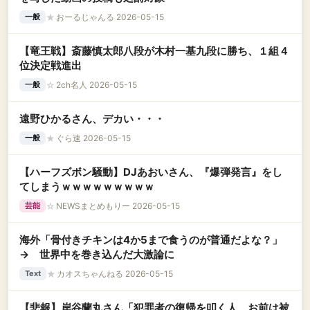
★
おーるじゃんる 2026-05-15
一般
【竜王戦】斎藤慎太郎八段が木村一基九段に勝ち、１組４
位決定戦進出
☆
2ch名人 2026-05-15
一般
遠野ひかるさん、デカい・・・
★
ぐら速 2026-05-15
一般
【ハーフズボン騒動】DJあおいさん、『爆弾発言』をし
てしまうｗｗｗｗｗｗｗｗｗ
☆
NEWSまとめもりー 2026-05-15
芸能
海外「骨付きチキンは4か5まで食うのが普通だよな？」
→ 世界中を巻き込んだ大激論に
★
カオスちゃんねる 2026-05-15
Text
【悲報】岸谷蘭丸さん「犯罪者の復帰を叩く人、お前は被