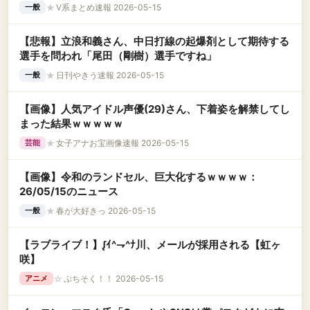
★
V系まとめ速報 2026-05-15
一般
【悲報】立浪和義さん、中日打線の起爆剤として期待する
選手を問われ「尾田（剛樹）選手ですね」
★
日刊やきう速報 2026-05-15
一般
【画像】人気アイドル声優(29)さん、下着姿を解禁してし
まった結果ｗｗｗｗｗ
★
女子アナお宝画像速報 2026-05-15
芸能
【画像】令和のランドセル、巨大化するｗｗｗｗ：
26/05/15のニュース
★
春が大好きっ 2026-05-15
一般
【ラブライブ！】ᶘｲ^⇁^ﾅ川、メールが採用される【虹ヶ
咲】
☆
ぷちそく！！ 2026-05-15
アニメ