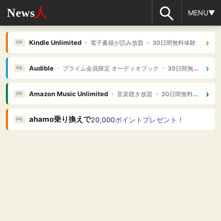
News
人
MENU▼
›
Kindle Unlimited
・ 電子書籍が読み放題 ・ 30日間無料体験
PR
›
Audible
・ プライム会員限定 オーディオブック ・ 30日間無料体験
PR
›
Amazon Music Unlimited
・ 音楽聴き放題 ・ 30日間無料体験
PR
ahamo乗り換えで
20,000ポイントプレゼント！
PR