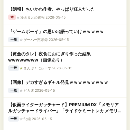
【朗報】ちいかわ作者、やっぱり狂人だった
★
漫画まとめ速報 2026-05-15
本
『ゲームボーイ』の思い出語っていけｗｗｗｗｗ
☆
ゲーハー黙示録 2026-05-15
一般
【黄金のタレ】夜食におにぎり作った結果
wwwwwwww（画像あり）
★
まんぷくにゅーす 2026-05-15
一般
【画像】デカすぎるギャル発見ｗｗｗｗｗｗｗｗｗ
★
ピカ速 2026-05-15
一般
【仮面ライダーガッチャード】PREMIUM DX「メモリア
ルガッチャードライバー」「ライドケミートレカ メモリ
アルセット」【ドライバー17日予約締切】
☆
fig速 2026-05-15
一般