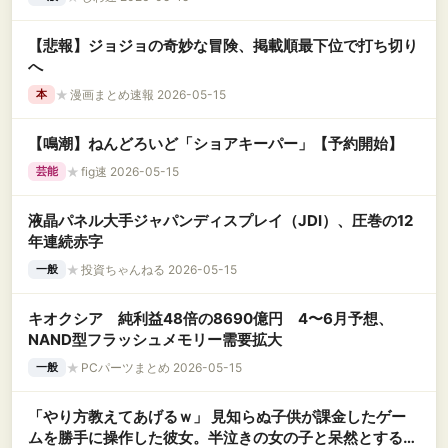
【悲報】ジョジョの奇妙な冒険、掲載順最下位で打ち切り
へ
★
漫画まとめ速報 2026-05-15
本
【鳴潮】ねんどろいど「ショアキーパー」【予約開始】
★
fig速 2026-05-15
芸能
液晶パネル大手ジャパンディスプレイ（JDI）、圧巻の12
年連続赤字
★
投資ちゃんねる 2026-05-15
一般
キオクシア 純利益48倍の8690億円 4〜6月予想、
NAND型フラッシュメモリー需要拡大
★
PCパーツまとめ 2026-05-15
一般
「やり方教えてあげるｗ」 見知らぬ子供が課金したゲー
ムを勝手に操作した彼女。半泣きの女の子と呆然とする男