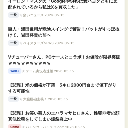
イーロン・マスク氏「GoogleやSNSは糞パヨクどもに支
配されているから私はXを買収した」
☆
痛いニュース 2026-05-15
一般
巨人・浦田俊輔が危険スイングで警告！バットがすっぽ抜
けて、岩田将貴の前へ
☆
ベイスターズNEWS 2026-05-15
一般
Vチューバーさん、PCケースとコラボ！お値段が限界突破
ｗｗｗｗｗｗｗｗｗｗ
★
ゲーム実況者速報 2026-05-15
Web+
【悲報】米の価格が下落 5キロ2000円台まで値下がり
する可能性
★
大艦巨砲主義！ 2026-05-15
一般
【悲報】お笑い芸人のエハラマサヒロさん、性犯罪者の顔
真似投稿をしてしまい爆裂炎上中
★
パチンコ・パチスロ.com 2026-05-15
Game