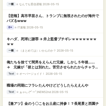
★
なんでも受信遅報 2026-05-15
一般
【悲報】高市早苗さん、トランプに無視されたのが海外で
バズるwww
★
IT速報 2026-05-15
D+
キハダ、死球に謝罪 → 井上監督ブチギレｗｗｗｗｗｗｗ
ｗｗ
★
（まとめては）いかんのか？ 2026-05-15
一般
俺たちを捨てて間男をえらんだ元嫁。しかし５年後…….
→ 元嫁が「彼とは別れた。苦労させられたからチャラに
してやり直したいの。娘に会わせて」俺「！？」
★
オーバージョイド！ 2026-05-15
Text
職場の同期にフラレたんやけどどうしたらええんや
★
ぁゃιぃ(*ﾟーﾟ)NEWS2nd 2026-05-15
Text
【激アツ】金のう〇こをお土産に持参！？長尾景と西園チ