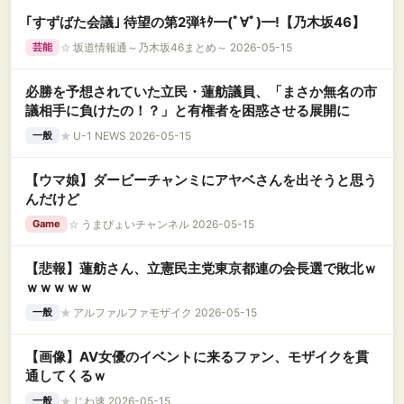
｢すずばた会議｣ 待望の第2弾ｷﾀ━(ﾟ∀ﾟ)━!【乃木坂46】
☆
坂道情報通～乃木坂46まとめ～ 2026-05-15
芸能
必勝を予想されていた立民・蓮舫議員、「まさか無名の市
議相手に負けたの！？」と有権者を困惑させる展開に
★
U-1 NEWS 2026-05-15
一般
【ウマ娘】ダービーチャンミにアヤベさんを出そうと思う
んだけど
☆
うまぴょいチャンネル 2026-05-15
Game
【悲報】蓮舫さん、立憲民主党東京都連の会長選で敗北ｗ
ｗｗｗｗｗ
★
アルファルファモザイク 2026-05-15
一般
【画像】AV女優のイベントに来るファン、モザイクを貫
通してくるｗ
★
じわ速 2026-05-15
一般