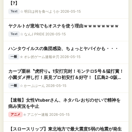
【?】
☆
明日は何を食べようか 2026-05-15
Text
ヤクルトが意地でもオスナを使う理由ｗｗｗｗｗｗｗｗ
☆
なんJ PRIDE 2026-05-15
Text
ハンタウイルスの集団感染、ちょっとヤバイかも・・・
★
オレ的ゲーム速報＠刃 2026-05-15
一般
カープ栗林〝虎狩り〟1安打完封！モンテロ5号＆猛打賞！
小園ダメ押し打！辰見プロ初安打＆好守！【広島2-0阪神/
試合結果】
☆
かーぷぶーん 2026-05-15
一般
【速報】女性Vtuberさん、ネタバレおぢのせいで精神を
病み実況を中止
★
アニゲー速報 2026-05-15
アニメ
【スロースリップ】東北地方で最大震度5弱の地震が発生