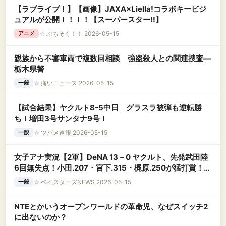
【ラブライブ！】【画像】JAXA×Liella!コラボキービジ
ュアルが公開！！！！【スーパースター!!】
☆
ぷちそく！！ 2026-05-15
アニメ
親族から不審車両で複数回相談 強盗殺人との関連捜査―
栃木県警
☆
痛いニュース 2026-05-15
一般
【試合結果】ヤクルト8-5中日 グラスラ被弾も逆転勝
ち！増田3号サンタナ9号！
☆
ツバメ速報 2026-05-15
一般
女子アナ実況【2軍】DeNA 13－0 ヤクルト、先発武田陸
6回無失点！小田.207・宮下.315・梶原.250が猛打賞！高
見澤.365・古市.307・森敬.244がマルチ
☆
ベイスターズNEWS 2026-05-15
一般
NTEとかいうオープンワールドの革命児、なぜスイッチ2
に出ないのか？