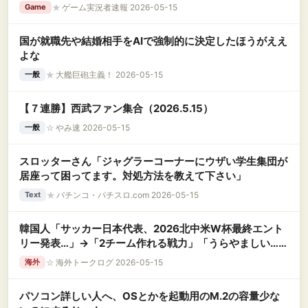
★
ゲーム実況者速報 2026-05-15
Game
国が就職先や結婚相手をAIで強制的に決定したほうがええ
よな
★
大艦巨砲主義！ 2026-05-15
一般
【７連勝】西武ファン集合（2026.5.15）
☆
やみ速 2026-05-15
一般
スロッターさん「ジャグラーコーナーにウザい学生集団が
居座って困ってます。対処方法を教えて下さい」
★
パチンコ・パチスロ.com 2026-05-15
Text
韓国人「サッカー日本代表、2026北中米W杯最終エント
リー発表…」→「2チーム作れる戦力」「うらやましい…
（ﾌﾞﾙﾌﾞﾙ」＝韓国の反応
☆
海外トークログ 2026-05-15
海外
パソコン詳しい人へ、OSとかを起動用のM.2の容量少な