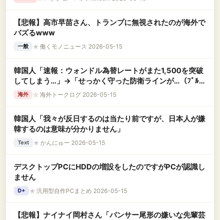
【悲報】高市早苗さん、トランプに無視されたのが海外で
バズるwww
★
働くモノニュース 2026-05-15
一般
韓国人「速報：ウォンドル為替レートがまた1,500を突破
してしまう…」→「せっかく守った防衛ラインが…（ﾌﾞﾙ
ﾌﾞﾙ」＝韓国の反応
☆
海外トークログ 2026-05-15
海外
韓国人「我々が反日するのは当たり前ですが、日本人が嫌
韓するのは意味が分かりません」
★
かんにゅー 2026-05-15
Text
デスクトップPCにHDDの増設をしたのですがPCが認識し
ません
★
汎用型自作PCまとめ 2026-05-15
D+
【悲報】ナイナイ岡村さん「パンサー尾形の嫌いな先輩芸