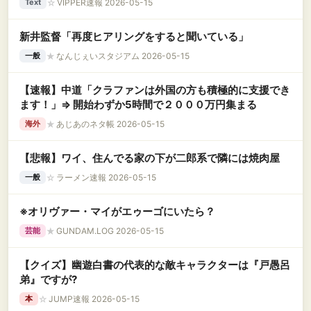
☆
VIPPER速報 2026-05-15
Text
新井監督「再度ヒアリングをすると聞いている」
★
なんじぇいスタジアム 2026-05-15
一般
【速報】中道「クラファンは外国の方も積極的に支援でき
ます！」⇒ 開始わずか5時間で２０００万円集まる
★
あじあのネタ帳 2026-05-15
海外
【悲報】ワイ、住んでる家の下が二郎系で隣には焼肉屋
☆
ラーメン速報 2026-05-15
一般
※オリヴァー・マイがエゥーゴにいたら？
★
GUNDAM.LOG 2026-05-15
芸能
【クイズ】幽遊白書の代表的な敵キャラクターは『戸愚呂
弟』ですが?
☆
JUMP速報 2026-05-15
本