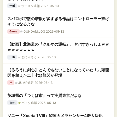
★
ラーメン速報 2026-05-13
一般
スパロボで敵の増援が多すぎる作品はコントローラー投げ
そうになるよな
★
GUNDAM.LOG 2026-05-13
Game
【動画】北海道の『クルマの運転』、ヤバすぎっしょｗｗ
ｗｗｗｗｗｗｗ
★
まにゅそく 2026-05-13
一般
【るろうに剣心】とんでもないことになっていた！九頭龍
閃を超えた二十七頭龍閃が登場
★
JUMP速報 2026-05-13
本
茨城県の『つくば市』って実質東京だよな
★
バイク速報 2026-05-13
Text
ソニー「Xperia 1 VIII」望遠カメラセンサー4倍大型化、