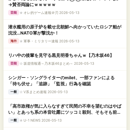
→賛否両論にｗｗｗｗｗ
★
オレ的ゲーム速報＠刃 2026-05-13
芸能
潜水艦用の原子炉を載せ北朝鮮へ向かっていたロシア舶が
沈没…NATO軍が撃沈か！
★
軍事・ミリタリー速報 2026-05-13
海外
リハ中の後輩を見守る黒見明香ちゃんｗ【乃木坂46】
☆
坂道情報通～乃木坂46まとめ～ 2026-05-13
芸能
シンガー・ソングライターのmilet、一部ファンによる
「待ち伏せ」「追跡」「監視」行為を確認
☆
V系まとめ速報 2026-05-13
一般
「高市政権が気に入らなすぎて民間の不幸を望むのはやば
い」とあっち系の本音吐露にツッコミ殺到、そもそも前提
条件が間違ってる……
★
U-1 NEWS 2026-05-13
一般