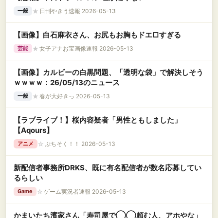
★
日刊やきう速報 2026-05-13
一般
【画像】白石麻衣さん、お尻もお胸もドエ□すぎる
★
女子アナお宝画像速報 2026-05-13
芸能
【画像】カルビーの白黒問題、「透明な袋」で解決しそう
ｗｗｗｗ：26/05/13のニュース
★
春が大好きっ 2026-05-13
一般
【ラブライブ！】桜内容疑者「男性ともしました」
【Aqours】
☆
ぷちそく！！ 2026-05-13
アニメ
新配信者事務所DRKS、既に有名配信者が数名応募してい
るらしい
☆
ゲーム実況者速報 2026-05-13
Game
かまいたち濱家さん「寿司屋で◯◯頼む人、アホやな」