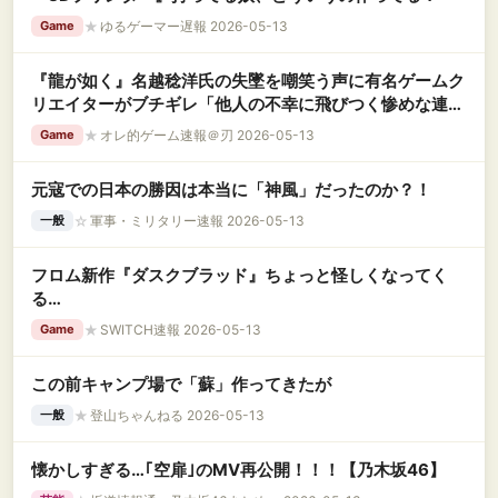
★
ゆるゲーマー遅報 2026-05-13
Game
『龍が如く』名越稔洋氏の失墜を嘲笑う声に有名ゲームク
リエイターがブチギレ「他人の不幸に飛びつく惨めな連
中」「挑戦者を笑って、自分は誇れることをしたのか」
★
オレ的ゲーム速報＠刃 2026-05-13
Game
元寇での日本の勝因は本当に「神風」だったのか？！
☆
軍事・ミリタリー速報 2026-05-13
一般
フロム新作『ダスクブラッド』ちょっと怪しくなってく
る…
★
SWITCH速報 2026-05-13
Game
この前キャンプ場で「蘇」作ってきたが
★
登山ちゃんねる 2026-05-13
一般
懐かしすぎる…｢空扉｣のMV再公開！！！【乃木坂46】