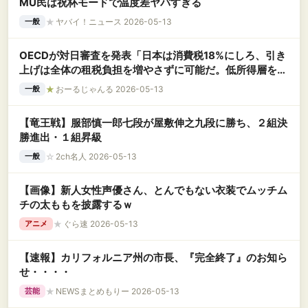
MU民は祝杯モードで温度差ヤバすぎる
★
ヤバイ！ニュース 2026-05-13
一般
OECDが対日審査を発表「日本は消費税18%にしろ、引き
上げは全体の租税負担を増やさずに可能だ。低所得層を支
援しろ」
★
おーるじゃんる 2026-05-13
一般
【竜王戦】服部慎一郎七段が屋敷伸之九段に勝ち、２組決
勝進出・１組昇級
☆
2ch名人 2026-05-13
一般
【画像】新人女性声優さん、とんでもない衣装でムッチム
チの太ももを披露するｗ
★
ぐら速 2026-05-13
アニメ
【速報】カリフォルニア州の市長、『完全終了』のお知ら
せ・・・・
★
NEWSまとめもりー 2026-05-13
芸能