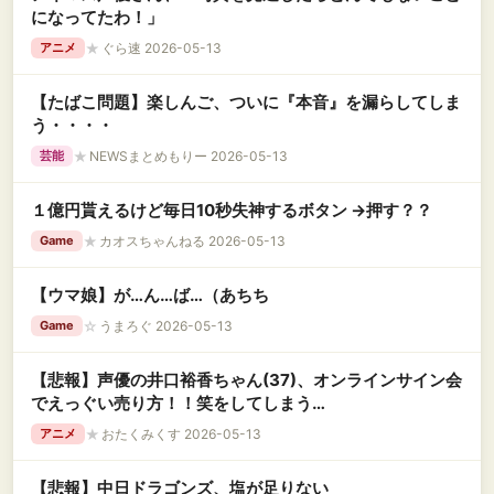
になってたわ！」
★
ぐら速 2026-05-13
アニメ
【たばこ問題】楽しんご、ついに『本音』を漏らしてしま
う・・・・
★
NEWSまとめもりー 2026-05-13
芸能
１億円貰えるけど毎日10秒失神するボタン →押す？？
★
カオスちゃんねる 2026-05-13
Game
【ウマ娘】が…ん…ば…（あちち
☆
うまろぐ 2026-05-13
Game
【悲報】声優の井口裕香ちゃん(37)、オンラインサイン会
でえっぐい売り方！！笑をしてしまう…
★
おたくみくす 2026-05-13
アニメ
【悲報】中日ドラゴンズ、塩が足りない