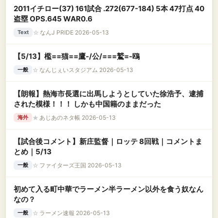
2011イチロー(37) 161試合 .272(677-184) 5本 47打点 40
盗塁 OPS.645 WAR0.6
☆
なんJ PRIDE 2026-05-13
Text
【5/13】檻==猫==鷹-/公/===鷲=-鴎
☆
なんじぇいスタジアム 2026-05-13
一般
【朗報】熱海市長選に出馬しようとしていた徐浩予、逮捕
された模様！！！ しかも中国籍のままだった
★
あじあのネタ帳 2026-05-13
海外
【試合後コメント】新庄監督｜ロッテ 8回戦｜コメントま
とめ｜5/13
☆
ファイターズ王国 2026-05-13
一般
初めて入る町中華でラーメン半ラーメン以外を食う奴なん
なの？
☆
ラーメン速報 2026-05-13
一般