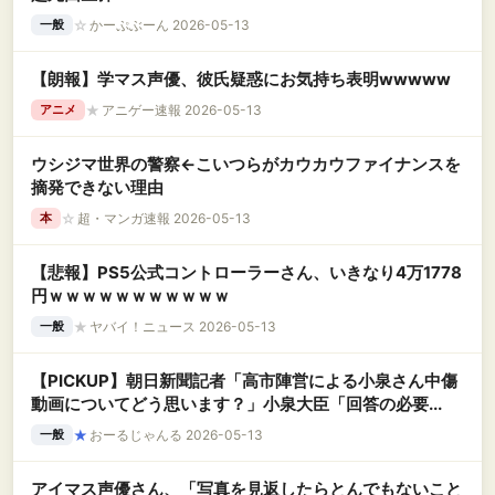
☆
かーぷぶーん 2026-05-13
一般
【朗報】学マス声優、彼氏疑惑にお気持ち表明wwwww
★
アニゲー速報 2026-05-13
アニメ
ウシジマ世界の警察←こいつらがカウカウファイナンスを
摘発できない理由
☆
超・マンガ速報 2026-05-13
本
【悲報】PS5公式コントローラーさん、いきなり4万1778
円ｗｗｗｗｗｗｗｗｗｗｗ
★
ヤバイ！ニュース 2026-05-13
一般
【PICKUP】朝日新聞記者「高市陣営による小泉さん中傷
動画についてどう思います？」小泉大臣「回答の必要...
★
おーるじゃんる 2026-05-13
一般
アイマス声優さん、「写真を見返したらとんでもないこと