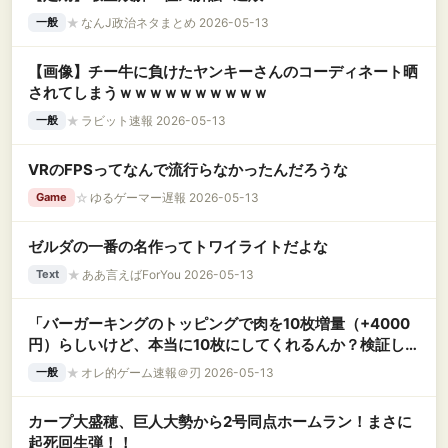
★
なんJ政治ネタまとめ 2026-05-13
一般
【画像】チー牛に負けたヤンキーさんのコーディネート晒
されてしまうｗｗｗｗｗｗｗｗｗｗ
★
ラビット速報 2026-05-13
一般
VRのFPSってなんで流行らなかったんだろうな
☆
ゆるゲーマー遅報 2026-05-13
Game
ゼルダの一番の名作ってトワイライトだよな
★
ああ言えばForYou 2026-05-13
Text
「バーガーキングのトッピングで肉を10枚増量（+4000
円）らしいけど、本当に10枚にしてくれるんか？検証して
みるわ」 → 凄すぎる物が出てくるｗｗｗｗｗｗ
★
オレ的ゲーム速報＠刃 2026-05-13
一般
カープ大盛穂、巨人大勢から2号同点ホームラン！まさに
起死回生弾！！