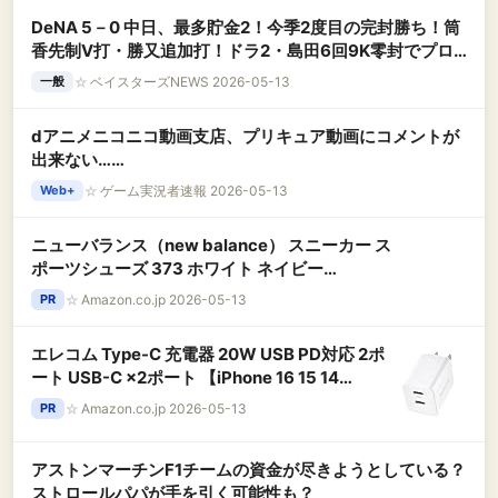
DeNA 5－0 中日、最多貯金2！今季2度目の完封勝ち！筒
香先制V打・勝又追加打！ドラ2・島田6回9K零封でプロ
初白星
☆
ベイスターズNEWS 2026-05-13
一般
dアニメニコニコ動画支店、プリキュア動画にコメントが
出来ない……
☆
ゲーム実況者速報 2026-05-13
Web+
ニューバランス（new balance） スニーカー ス
ポーツシューズ 373 ホワイト ネイビー
M3735I3D スポーツ カジュアルシューズ（ホワ
☆
Amazon.co.jp 2026-05-13
PR
イト×ネイビー/２６．５/Men's）
エレコム Type-C 充電器 20W USB PD対応 2ポ
ート USB-C ×2ポート 【iPhone 16 15 14
Android 等対応】 ホワイト EC-AC3520WH
☆
Amazon.co.jp 2026-05-13
PR
アストンマーチンF1チームの資金が尽きようとしている？
ストロールパパが手を引く可能性も？