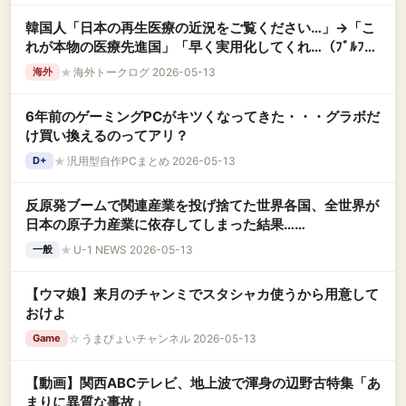
韓国人「日本の再生医療の近況をご覧ください…」→「こ
れが本物の医療先進国」「早く実用化してくれ…（ﾌﾞﾙﾌﾞ
ﾙ」＝韓国の反応
★
海外トークログ 2026-05-13
海外
6年前のゲーミングPCがキツくなってきた・・・グラボだ
け買い換えるのってアリ？
★
汎用型自作PCまとめ 2026-05-13
D+
反原発ブームで関連産業を投げ捨てた世界各国、全世界が
日本の原子力産業に依存してしまった結果……
★
U-1 NEWS 2026-05-13
一般
【ウマ娘】来月のチャンミでスタシャカ使うから用意して
おけよ
☆
うまぴょいチャンネル 2026-05-13
Game
【動画】関西ABCテレビ、地上波で渾身の辺野古特集「あ
まりに異質な事故」