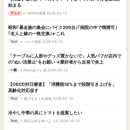
始まる
★
VIPPER速報 2026-05-13
アニメ
昭和｢暴走族の集会にバイク200台｣｢病院の中で喫煙可｣
｢友人と嫁の一晩交換｣←これ
★
バイク速報 2026-05-13
Text
「テーブルに人形やグッズ置かないで」人気パブが店内で
の“ぬい活禁止”をお願い →愛好者から反発で炎上
★
News@フレ速 2026-05-13
一般
【OECD対日審査】「消費税18%まで段階引き上げを」
高齢化対応促す
☆
稼げるまとめ速報 2026-05-13
Text
冷やし中華の具にトマトを提案したい
☆
明日は何を食べようか 2026-05-13
Text