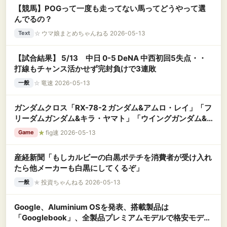
【競馬】POGって一度も走ってない馬ってどうやって選
んでるの？
☆
ウマ娘まとめちゃんねる 2026-05-13
Text
【試合結果】 5/13 中日 0-5 DeNA 中西初回5失点・・
打線もチャンス活かせず完封負けで3連敗
☆
竜速 2026-05-13
一般
ガンダムクロス「RX-78-2 ガンダム&アムロ・レイ」「フ
リーダムガンダム&キラ・ヤマト」「ウイングガンダム&
ヒイロ・ユイ」【発売決定】
★
fig速 2026-05-13
Game
産経新聞「もしカルビーの白黒ポテチを消費者が受け入れ
たら他メーカーも白黒にしてくるぞ」
★
投資ちゃんねる 2026-05-13
一般
Google、Aluminium OSを発表、搭載製品は
「Googlebook」、全製品プレミアムモデルで格安モデル