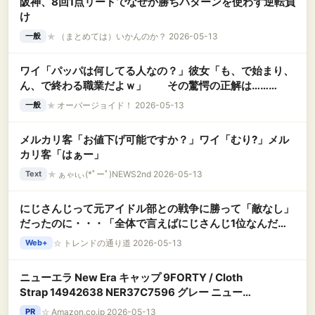
阪神、8回1点リードでなぜか勝ちパターンを使わず逆転負
け
★
（まとめては）いかんのか？ 2026-05-13
一般
ワイ「パッパは何してる人なの？」彼女「も、で始まり、
ん、で終わる職業だよｗ」 その驚愕の正解は………
★
オーバージョイド！ 2026-05-13
一般
メルカリ客「お値下げ可能ですか？」ワイ「むり?」メル
カリ客「はぁー」
★
ぁゃιぃ(*ﾟーﾟ)NEWS2nd 2026-05-13
Text
にじさんじって元アイドル部との戦争に勝って「敵なし」
だったのに・・・「全体で言えばにじさんじ1位なんだ
が・・・、何故か全てホロライブも持ってかれる」
☆
トレンドの通り道 2026-05-13
Web+
ニューエラ New Era キャップ 9FORTY / Cloth
Strap 14942638 NER37C7596 グレー ニューエ
ラキャップ ラインストーン Rhinestone メンズ
☆
Amazon.co.jp 2026-05-13
PR