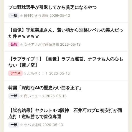
プロ野球選手が引退してから貧乏になるやつ
★
日刊やきう速報 2026-05-13
一般
【画像】宇垣美里さん、若い頃から別格レベルの美人だっ
た件ｗｗｗｗｗ
★
女子アナお宝画像速報 2026-05-13
芸能
【ラブライブ！】【画像】ラブカ運営、ナフサも人の心も
ない【蓮ノ空】
☆
ぷちそく！！ 2026-05-13
アニメ
韓国「深刻なAIの歴史わい曲を正す」
★
痛いニュース 2026-05-13
一般
【試合結果】ヤクルト4-2阪神 石井巧のプロ初安打が同
点打！逆転勝ちで首位奪還
☆
ツバメ速報 2026-05-13
一般