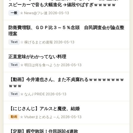
スピーカーで音も大幅進化 →値段やばすぎｗｗｗｗｗ
★
News@フレ速 2026-05-13
一般
防衛費増額、ＧＤＰ比３～５％念頭 自民調査会が論点整
理案
☆
稼げるまとめ速報 2026-05-13
Text
正直意味がわかってない料理
★
明日は何を食べようか 2026-05-13
Text
【動画】今井達也さん、また不貞腐れるｗｗｗｗｗｗｗｗ
ｗｗｗ
★
なんJ PRIDE 2026-05-13
Text
【にじさんじ】アルスと魔使、結婚
★
Vtuberまとめるよ～ん 2026-05-13
動画
【定期】暇空敗訴！住民訴訟4連敗