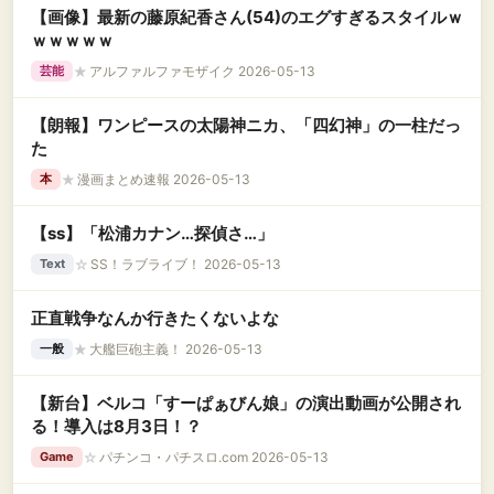
【画像】最新の藤原紀香さん(54)のエグすぎるスタイルｗ
ｗｗｗｗｗ
★
アルファルファモザイク 2026-05-13
芸能
【朗報】ワンピースの太陽神ニカ、「四幻神」の一柱だっ
た
★
漫画まとめ速報 2026-05-13
本
【ss】「松浦カナン…探偵さ…」
☆
SS！ラブライブ！ 2026-05-13
Text
正直戦争なんか行きたくないよな
★
大艦巨砲主義！ 2026-05-13
一般
【新台】ベルコ「すーぱぁびん娘」の演出動画が公開され
る！導入は8月3日！？
☆
パチンコ・パチスロ.com 2026-05-13
Game