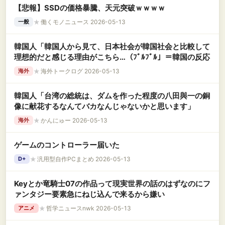
【悲報】SSDの価格暴騰、天元突破ｗｗｗｗ
★
働くモノニュース 2026-05-13
一般
韓国人「韓国人から見て、日本社会が韓国社会と比較して
理想的だと感じる理由がこちら…（ﾌﾞﾙﾌﾞﾙ」＝韓国の反応
★
海外トークログ 2026-05-13
海外
韓国人「台湾の総統は、ダムを作った程度の八田與一の銅
像に献花するなんてバカなんじゃないかと思います」
★
かんにゅー 2026-05-13
海外
ゲームのコントローラー届いた
★
汎用型自作PCまとめ 2026-05-13
D+
Keyとか竜騎士07の作品って現実世界の話のはずなのにフ
ァンタジー要素急にねじ込んで来るから嫌い
★
哲学ニュースnwk 2026-05-13
アニメ