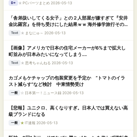
はなし
★
PCパーツまとめ 2026-05-13
D+
「舎弟扱いしてくる女子」との２人部屋が嫌すぎて『安井
金比羅宮』を待ち受けにした結果ｗｗ 海外修学旅行その
ものが消滅して念願の縁切り成功←効果テキメンすぎて草
★
まなにゅ～ 2026-05-13
Text
【画像】アメリカで日本の住宅メーカーが6%まで拡大し
町並みが日本みたいになってしまう‥‥
★
思考ちゃんねる 2026-05-13
Text
カゴメもケチャップの包装変更を予定か ”トマトのイラ
スト減らす”など検討 中東情勢受け
☆
日本第一！ニュース録 2026-05-13
一般
【悲報】ユニクロ、高くなりすぎ。日本人では買えない高
級ブランドになる
★
IT速報 2026-05-13
一般