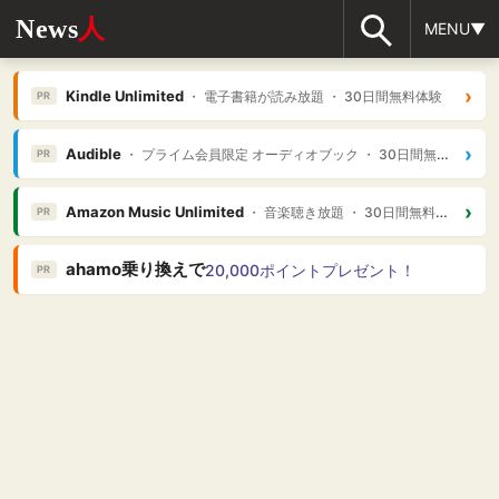
News
人
MENU▼
›
Kindle Unlimited
・ 電子書籍が読み放題 ・ 30日間無料体験
PR
›
Audible
・ プライム会員限定 オーディオブック ・ 30日間無料体験
PR
›
Amazon Music Unlimited
・ 音楽聴き放題 ・ 30日間無料体験
PR
ahamo乗り換えで
20,000ポイントプレゼント！
PR