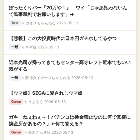
ぼったくりバー『20万や！』 ワイ「じゃあ払わないん
で民事裁判でお願いします」→
★
カオスちゃんねる 2026-05-13
Text
【悲報】この大投資時代に日本円ガチホしてるやつ
★
ネギ速 2026-05-13
一般
近本光司が帰ってきてもセンター高寺レフト近本でもいい
気がする
☆
阪神タイガースちゃんねる 2026-05-13
一般
【ウマ娘】SEGAに愛されしウマ娘
★
うまろぐ 2026-05-13
Game
ガキ「ねぇねぇ～！パチンコは換金禁止なのに何で真横に
換金所があるの？」←何て答える？
☆
鈴木さん速報 2026-05-13
Game