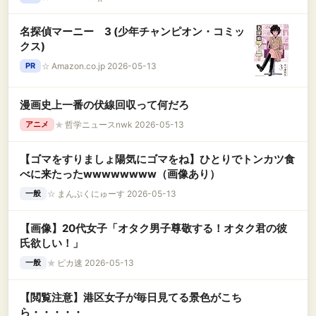
レディース 帽子 9フォーティー男女兼用ユニセッ
クス 夏用 日除けUVケア かっこいい髪型アレンジ
名探偵マーニー 3 (少年チャンピオン・コミッ
種類 940 にゅーえらー 深め お出かけ紫外線カッ
クス)
ト 流行トレンドデザイン FREE
☆
Amazon.co.jp 2026-05-13
PR
漫画史上一番の伏線回収って何だろ
★
哲学ニュースnwk 2026-05-13
アニメ
【ゴマをすりましょ陽気にゴマをね】ひとりでトンカツ食
べに来たったwwwwwwww（画像あり）
☆
まんぷくにゅーす 2026-05-13
一般
【画像】20代女子「オタク男子尊敬する！オタク君の彼
氏欲しい！」
★
ピカ速 2026-05-13
一般
【閲覧注意】港区女子が毎日見てる景色がこち
ら・・・・・