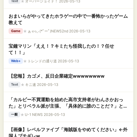
★
オーバージョイド！ 2026-05-13
Text
おまいらがやってきたホラゲーの中で一番怖かったゲーム
教えて
★
ぁゃιぃ(*ﾟーﾟ)NEWS2nd 2026-05-13
Game
宝鐘マリン「ええ！？キミたち怪我したの！？任せ
て！！」
★
トレンドの通り道 2026-05-13
Web+
【悲報】カゴメ、反日企業確定wwwwwwww
★
キニ速 2026-05-13
Text
「カルビー不買運動を始めた高市支持者がわんさかおっ
た」とリベラル派が主張、「具体的に誰のことだ？」とツ
ッコミが殺到して……
★
U-1 NEWS 2026-05-13
一般
【画像】レベルファイブ「海賊版をやめてください」←外
国人ブチギレw