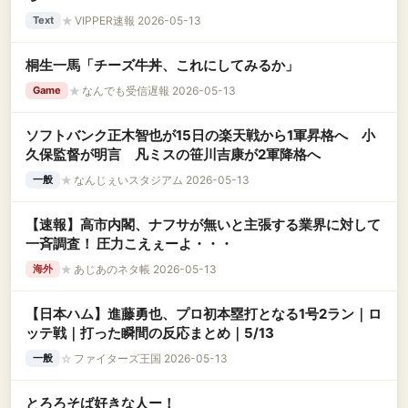
★
VIPPER速報 2026-05-13
Text
桐生一馬「チーズ牛丼、これにしてみるか」
★
なんでも受信遅報 2026-05-13
Game
ソフトバンク正木智也が15日の楽天戦から1軍昇格へ 小
久保監督が明言 凡ミスの笹川吉康が2軍降格へ
★
なんじぇいスタジアム 2026-05-13
一般
【速報】高市内閣、ナフサが無いと主張する業界に対して
一斉調査！ 圧力こえぇーよ・・・
★
あじあのネタ帳 2026-05-13
海外
【日本ハム】進藤勇也、プロ初本塁打となる1号2ラン｜ロ
ッテ戦｜打った瞬間の反応まとめ｜5/13
☆
ファイターズ王国 2026-05-13
一般
とろろそば好きな人ー！