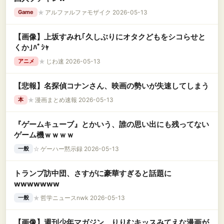
★
アルファルファモザイク 2026-05-13
Game
【画像】上坂すみれ｢久しぶりにオタクどもをシコらせと
くか｣ﾊﾟｼｬ
★
じわ速 2026-05-13
アニメ
【悲報】名探偵コナンさん、映画の勢いが失速してしまう
★
漫画まとめ速報 2026-05-13
本
『ゲームキューブ』とかいう、誰の思い出にも残ってない
ゲーム機ｗｗｗｗ
☆
ゲーハー黙示録 2026-05-13
一般
トランプ訪中団、さすがに豪華すぎると話題に
wwwwwww
★
哲学ニュースnwk 2026-05-13
一般
【画像】週刊少年マガジン、りりむキッスみてえな漫画が