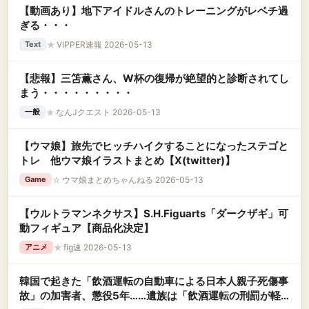
【動画あり】地下アイドルさんのトレーニングがレベチ過
ぎる・・・
★
VIPPER速報 2026-05-13
Text
【悲報】三笘薫さん、W杯の復帰が絶望的と診断されてし
まう・・・・・・・・・
★
なんJクエスト 2026-05-13
一般
【ウマ娘】旅先でヒッチハイクすることになったステゴと
トレ 他ウマ娘イラストまとめ【X(twitter)】
☆
ウマ娘まとめちゃんねる 2026-05-13
Game
【ウルトラマンネクサス】S.H.Figuarts「ダークザギ」可
動フィギュア【商品化決定】
★
fig速 2026-05-13
アニメ
韓国で起きた「飲酒運転の自動車による日本人親子死傷事
故」の加害者、懲役5年……遺族は「飲酒運転の刑罰が軽