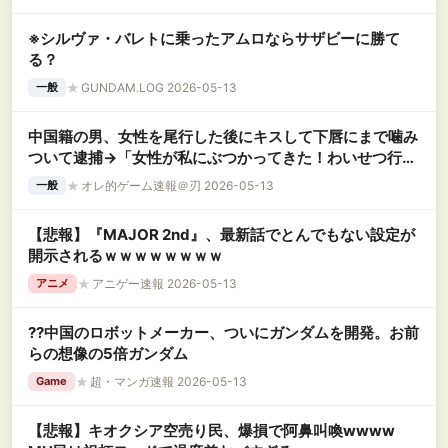
※シルヴァ・バレトに乗ったアムロならサザビーに勝て
る？
★
GUNDAM.LOG 2026-05-13
一般
中国籍の男、女性を尾行した後にキスして下唇にまで噛み
ついて逮捕→「女性が私にぶつかってきた！わいせつ行為
はしていない！」
★
オレ的ゲーム速報＠刃 2026-05-13
一般
【悲報】『MAJOR 2nd』、最新話でとんでもない設定が
開示されるｗｗｗｗｗｗｗｗ
★
アニゲー速報 2026-05-13
アニメ
??中国のロボットメーカー、ついにガンダムを開発。お前
らの想像の5倍ガンダム
★
超・マンガ速報 2026-05-13
Game
【悲報】キオクシア空売り民、爆損で阿鼻叫喚wwww