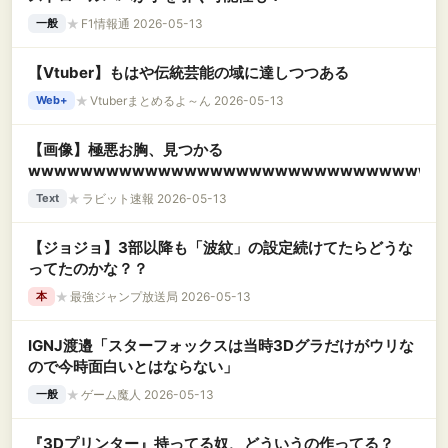
★
F1情報通 2026-05-13
一般
【Vtuber】もはや伝統芸能の域に達しつつある
★
Vtuberまとめるよ～ん 2026-05-13
Web+
【画像】極悪お胸、見つかる
wwwwwwwwwwwwwwwwwwwwwwwwwwwwwwww
★
ラビット速報 2026-05-13
Text
【ジョジョ】3部以降も「波紋」の設定続けてたらどうな
ってたのかな？？
★
最強ジャンプ放送局 2026-05-13
本
IGNJ渡邉「スターフォックスは当時3Dグラだけがウリな
ので今時面白いとはならない」
★
ゲーム魔人 2026-05-13
一般
『3Dプリンター』持ってる奴、どういうの作ってる？