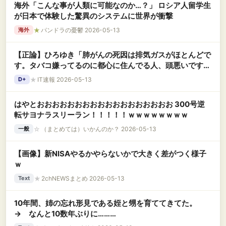
海外「こんな事が人類に可能なのか…？」 ロシア人留学生
が日本で体験した驚異のシステムに世界が衝撃
★
パンドラの憂鬱 2026-05-13
海外
【正論】ひろゆき「肺がんの死因は排気ガスがほとんどで
す。タバコ嫌ってるのに都心に住んでる人、頭悪いです
よ」
★
IT速報 2026-05-13
D+
はやとおおおおおおおおおおおおおおおおおお 300号逆
転サヨナラスリーラン！！！！！ｗｗｗｗｗｗｗｗ
☆
（まとめては）いかんのか？ 2026-05-13
一般
【画像】新NISAやるかやらないかで大きく差がつく様子
ｗ
★
2chNEWSまとめ 2026-05-13
Text
10年間、姉の忘れ形見である姪と甥を育ててきてた。
→ なんと10数年ぶりに………