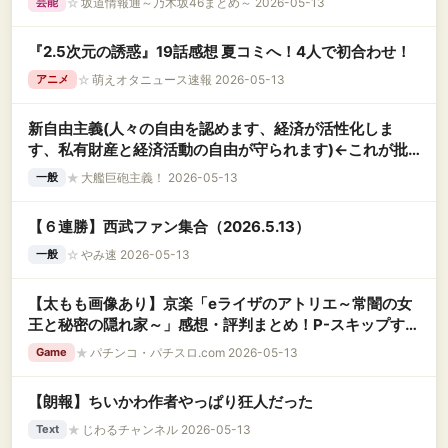
☆
坂道情報通～乃木坂46まとめ～ 2026-05-13
芸能
『2.5次元の誘惑』19話感想 夏コミへ！4人で初合わせ！
☆
萌えオタニュース速報 2026-05-13
アニメ
新自由主義(人々の自由を認めます、経済が活性化しま
す、私有財産と経済活動の自由が守られます)←これが批
判される理由
★
大艦巨砲主義！ 2026-05-13
一般
【６連勝】西武ファン集合（2026.5.13）
☆
やみ速 2026-05-13
一般
【太もも画像あり】京楽「eライザのアトリエ～常闇の女
王と秘密の隠れ家～」感想・評判まとめ！P-スキップする
度に太ももと尻が見れる神台らしいｗｗｗ
★
パチンコ・パチスロ.com 2026-05-13
Game
【朗報】ちいかわ作者やっぱり狂人だった
★
じわるチャンネル 2026-05-13
Text