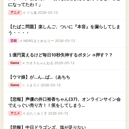
になってたわ！」
★
ぐら速 2026-05-13
アニメ
【たばこ問題】楽しんご、ついに『本音』を漏らしてしま
う・・・・
★
NEWSまとめもりー 2026-05-13
芸能
１億円貰えるけど毎日10秒失神するボタン →押す？？
★
カオスちゃんねる 2026-05-13
Game
【ウマ娘】が…ん…ば…（あちち
☆
うまろぐ 2026-05-13
Game
【悲報】声優の井口裕香ちゃん(37)、オンラインサイン会
でえっぐい売り方！！笑をしてしまう…
★
おたくみくす 2026-05-13
アニメ
【悲報】中日ドラゴンズ、塩が足りない