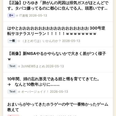
【正論】ひろゆき「肺がんの死因は排気ガスがほとんどで
す。タバコ嫌ってるのに都心に住んでる人、頭悪いです
よ」
★
IT速報 2026-05-13
D+
はやとおおおおおおおおおおおおおおおおおお 300号逆
転サヨナラスリーラン！！！！！ｗｗｗｗｗｗｗｗ
☆
（まとめては）いかんのか？ 2026-05-13
一般
【画像】新NISAやるかやらないかで大きく差がつく様子
ｗ
★
2chNEWSまとめ 2026-05-13
Text
10年間、姉の忘れ形見である姪と甥を育ててきてた。
→ なんと10数年ぶりに………
★
オーバージョイド！ 2026-05-13
Text
おまいらがやってきたホラゲーの中で一番怖かったゲーム
教えて