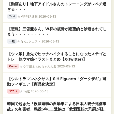
【動画あり】地下アイドルさんのトレーニングがレベチ過
ぎる・・・
★
VIPPER速報 2026-05-13
Text
【悲報】三笘薫さん、W杯の復帰が絶望的と診断されてし
まう・・・・・・・・・
★
なんJクエスト 2026-05-13
一般
【ウマ娘】旅先でヒッチハイクすることになったステゴと
トレ 他ウマ娘イラストまとめ【X(twitter)】
☆
ウマ娘まとめちゃんねる 2026-05-13
Game
【ウルトラマンネクサス】S.H.Figuarts「ダークザギ」可
動フィギュア【商品化決定】
★
fig速 2026-05-13
アニメ
韓国で起きた「飲酒運転の自動車による日本人親子死傷事
故」の加害者、懲役5年……遺族は「飲酒運転の刑罰が軽