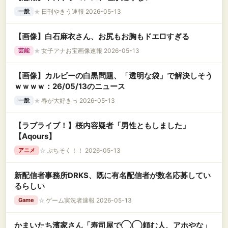
★
日刊やきう速報 2026-05-13
一般
【画像】白石麻衣さん、お尻もお胸もドエ□すぎる
★
女子アナお宝画像速報 2026-05-13
芸能
【画像】カルビーの白黒問題、「透明な袋」で解決しそう
ｗｗｗｗ：26/05/13のニュース
★
春が大好きっ 2026-05-13
一般
【ラブライブ！】桜内容疑者「男性ともしました」
【Aqours】
☆
ぷちそく！！ 2026-05-13
アニメ
新配信者事務所DRKS、既に有名配信者が数名応募してい
るらしい
☆
ゲーム実況者速報 2026-05-13
Game
かまいたち濱家さん「寿司屋で◯◯頼む人、アホやな」