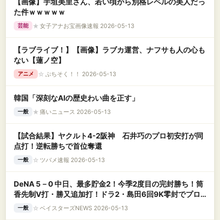
【画像】宇垣美里さん、若い頃から別格レベルの美人だっ
た件ｗｗｗｗｗ
★
女子アナお宝画像速報 2026-05-13
芸能
【ラブライブ！】【画像】ラブカ運営、ナフサも人の心も
ない【蓮ノ空】
☆
ぷちそく！！ 2026-05-13
アニメ
韓国「深刻なAIの歴史わい曲を正す」
★
痛いニュース 2026-05-13
一般
【試合結果】ヤクルト4-2阪神 石井巧のプロ初安打が同
点打！逆転勝ちで首位奪還
☆
ツバメ速報 2026-05-13
一般
DeNA 5－0 中日、最多貯金2！今季2度目の完封勝ち！筒
香先制V打・勝又追加打！ドラ2・島田6回9K零封でプロ
初白星
☆
ベイスターズNEWS 2026-05-13
一般