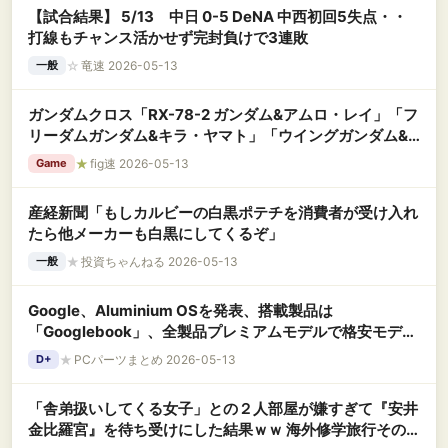
【試合結果】 5/13 中日 0-5 DeNA 中西初回5失点・・
打線もチャンス活かせず完封負けで3連敗
☆
竜速 2026-05-13
一般
ガンダムクロス「RX-78-2 ガンダム&アムロ・レイ」「フ
リーダムガンダム&キラ・ヤマト」「ウイングガンダム&
ヒイロ・ユイ」【発売決定】
★
fig速 2026-05-13
Game
産経新聞「もしカルビーの白黒ポテチを消費者が受け入れ
たら他メーカーも白黒にしてくるぞ」
★
投資ちゃんねる 2026-05-13
一般
Google、Aluminium OSを発表、搭載製品は
「Googlebook」、全製品プレミアムモデルで格安モデル
はなし
★
PCパーツまとめ 2026-05-13
D+
「舎弟扱いしてくる女子」との２人部屋が嫌すぎて『安井
金比羅宮』を待ち受けにした結果ｗｗ 海外修学旅行その