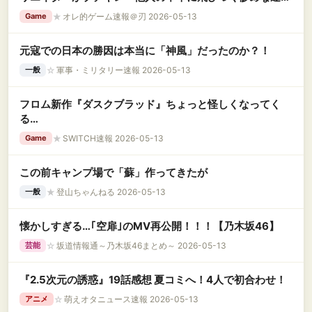
中」「挑戦者を笑って、自分は誇れることをしたのか」
★
オレ的ゲーム速報＠刃 2026-05-13
Game
元寇での日本の勝因は本当に「神風」だったのか？！
☆
軍事・ミリタリー速報 2026-05-13
一般
フロム新作『ダスクブラッド』ちょっと怪しくなってく
る…
★
SWITCH速報 2026-05-13
Game
この前キャンプ場で「蘇」作ってきたが
★
登山ちゃんねる 2026-05-13
一般
懐かしすぎる…｢空扉｣のMV再公開！！！【乃木坂46】
☆
坂道情報通～乃木坂46まとめ～ 2026-05-13
芸能
『2.5次元の誘惑』19話感想 夏コミへ！4人で初合わせ！
☆
萌えオタニュース速報 2026-05-13
アニメ