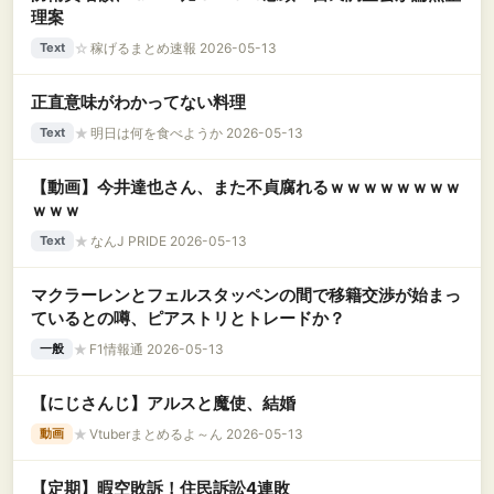
理案
☆
稼げるまとめ速報 2026-05-13
Text
正直意味がわかってない料理
★
明日は何を食べようか 2026-05-13
Text
【動画】今井達也さん、また不貞腐れるｗｗｗｗｗｗｗｗ
ｗｗｗ
★
なんJ PRIDE 2026-05-13
Text
マクラーレンとフェルスタッペンの間で移籍交渉が始まっ
ているとの噂、ピアストリとトレードか？
★
F1情報通 2026-05-13
一般
【にじさんじ】アルスと魔使、結婚
★
Vtuberまとめるよ～ん 2026-05-13
動画
【定期】暇空敗訴！住民訴訟4連敗