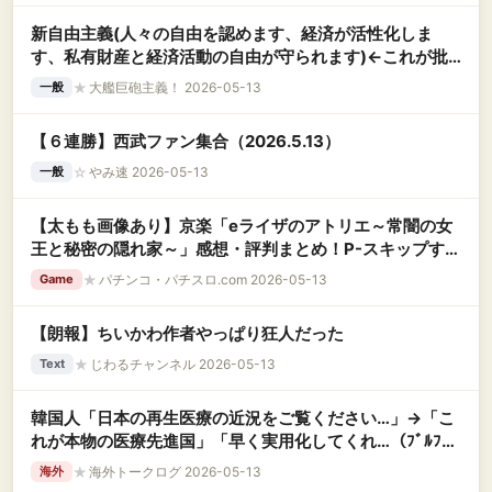
新自由主義(人々の自由を認めます、経済が活性化しま
す、私有財産と経済活動の自由が守られます)←これが批
判される理由
★
大艦巨砲主義！ 2026-05-13
一般
【６連勝】西武ファン集合（2026.5.13）
☆
やみ速 2026-05-13
一般
【太もも画像あり】京楽「eライザのアトリエ～常闇の女
王と秘密の隠れ家～」感想・評判まとめ！P-スキップする
度に太ももと尻が見れる神台らしいｗｗｗ
★
パチンコ・パチスロ.com 2026-05-13
Game
【朗報】ちいかわ作者やっぱり狂人だった
★
じわるチャンネル 2026-05-13
Text
韓国人「日本の再生医療の近況をご覧ください…」→「こ
れが本物の医療先進国」「早く実用化してくれ…（ﾌﾞﾙﾌﾞ
ﾙ」＝韓国の反応
★
海外トークログ 2026-05-13
海外