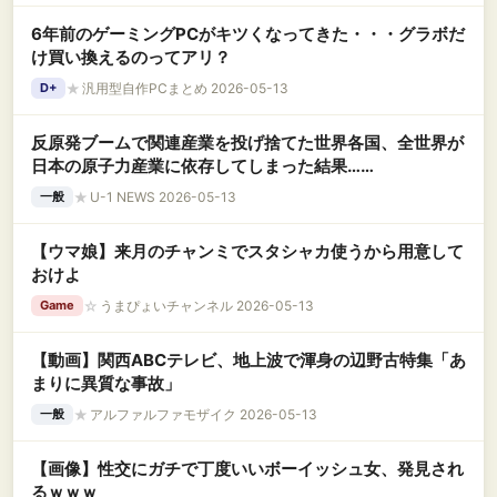
6年前のゲーミングPCがキツくなってきた・・・グラボだ
け買い換えるのってアリ？
★
汎用型自作PCまとめ 2026-05-13
D+
反原発ブームで関連産業を投げ捨てた世界各国、全世界が
日本の原子力産業に依存してしまった結果……
★
U-1 NEWS 2026-05-13
一般
【ウマ娘】来月のチャンミでスタシャカ使うから用意して
おけよ
☆
うまぴょいチャンネル 2026-05-13
Game
【動画】関西ABCテレビ、地上波で渾身の辺野古特集「あ
まりに異質な事故」
★
アルファルファモザイク 2026-05-13
一般
【画像】性交にガチで丁度いいボーイッシュ女、発見され
るｗｗｗ