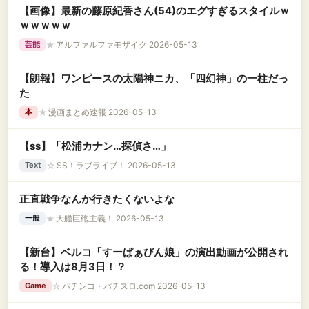
【画像】最新の藤原紀香さん(54)のエグすぎるスタイルｗ
ｗｗｗｗｗ
★
アルファルファモザイク 2026-05-13
芸能
【朗報】ワンピースの太陽神ニカ、「四幻神」の一柱だっ
た
★
漫画まとめ速報 2026-05-13
本
【ss】「松浦カナン…探偵さ…」
☆
SS！ラブライブ！ 2026-05-13
Text
正直戦争なんか行きたくないよな
★
大艦巨砲主義！ 2026-05-13
一般
【新台】ベルコ「すーぱぁびん娘」の演出動画が公開され
る！導入は8月3日！？
☆
パチンコ・パチスロ.com 2026-05-13
Game