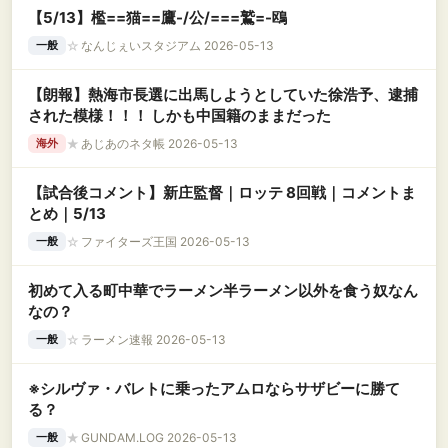
【5/13】檻==猫==鷹-/公/===鷲=-鴎
☆
なんじぇいスタジアム 2026-05-13
一般
【朗報】熱海市長選に出馬しようとしていた徐浩予、逮捕
された模様！！！ しかも中国籍のままだった
★
あじあのネタ帳 2026-05-13
海外
【試合後コメント】新庄監督｜ロッテ 8回戦｜コメントま
とめ｜5/13
☆
ファイターズ王国 2026-05-13
一般
初めて入る町中華でラーメン半ラーメン以外を食う奴なん
なの？
☆
ラーメン速報 2026-05-13
一般
※シルヴァ・バレトに乗ったアムロならサザビーに勝て
る？
★
GUNDAM.LOG 2026-05-13
一般