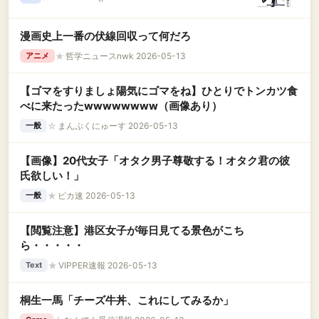
漫画史上一番の伏線回収って何だろ
★
哲学ニュースnwk 2026-05-13
アニメ
【ゴマをすりましょ陽気にゴマをね】ひとりでトンカツ食
べに来たったwwwwwwww（画像あり）
☆
まんぷくにゅーす 2026-05-13
一般
【画像】20代女子「オタク男子尊敬する！オタク君の彼
氏欲しい！」
★
ピカ速 2026-05-13
一般
【閲覧注意】港区女子が毎日見てる景色がこち
ら・・・・・
★
VIPPER速報 2026-05-13
Text
桐生一馬「チーズ牛丼、これにしてみるか」