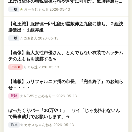
上げは全体の租税負担を増やさずに可能だ。低所得層を支
援しろ」
★
おーるじゃんる 2026-05-13
一般
【竜王戦】服部慎一郎七段が屋敷伸之九段に勝ち、２組決
勝進出・１組昇級
☆
2ch名人 2026-05-13
一般
【画像】新人女性声優さん、とんでもない衣装でムッチム
チの太ももを披露するｗ
★
ぐら速 2026-05-13
アニメ
【速報】カリフォルニア州の市長、『完全終了』のお知ら
せ・・・・
★
NEWSまとめもりー 2026-05-13
芸能
ぼったくりバー『20万や！』 ワイ「じゃあ払わないん
で民事裁判でお願いします」→
★
カオスちゃんねる 2026-05-13
Text