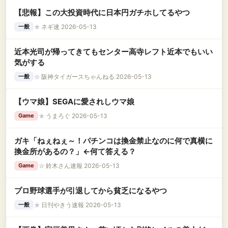
【悲報】この大投資時代に日本円ガチホしてるやつ
★
ネギ速 2026-05-13
一般
近本光司が帰ってきてもセンター高寺レフト近本でもいい
気がする
☆
阪神タイガースちゃんねる 2026-05-13
一般
【ウマ娘】SEGAに愛されしウマ娘
★
うまろぐ 2026-05-13
Game
ガキ「ねぇねぇ～！パチンコは換金禁止なのに何で真横に
換金所があるの？」←何て答える？
☆
鈴木さん速報 2026-05-13
Game
プロ野球選手が引退してから貧乏になるやつ
★
日刊やきう速報 2026-05-13
一般