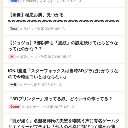
★
Vtuberまとめるよ～ん 2026-05-13
Web+
【画像】極悪お胸、見つかる
wwwwwwwwwwwwwwwwwwwwwwwwwwwwwwww
★
ラビット速報 2026-05-13
Text
【ジョジョ】3部以降も「波紋」の設定続けてたらどうな
ってたのかな？？
★
最強ジャンプ放送局 2026-05-13
本
IGNJ渡邉「スターフォックスは当時3Dグラだけがウリな
ので今時面白いとはならない」
★
ゲーム魔人 2026-05-13
一般
『3Dプリンター』持ってる奴、どういうの作ってる？
★
ゆるゲーマー遅報 2026-05-13
Game
『龍が如く』名越稔洋氏の失墜を嘲笑う声に有名ゲームク
リエイターがブチギレ「他人の不幸に飛びつく惨めな連