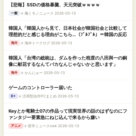
【悲報】SSDの価格暴騰、天元突破ｗｗｗｗ
★
働くモノニュース 2026-05-13
一般
韓国人「韓国人から見て、日本社会が韓国社会と比較して
理想的だと感じる理由がこちら…（ﾌﾞﾙﾌﾞﾙ」＝韓国の反応
★
海外トークログ 2026-05-13
海外
韓国人「台湾の総統は、ダムを作った程度の八田與一の銅
像に献花するなんてバカなんじゃないかと思います」
★
かんにゅー 2026-05-13
海外
ゲームのコントローラー届いた
★
汎用型自作PCまとめ 2026-05-13
D+
Keyとか竜騎士07の作品って現実世界の話のはずなのにフ
ァンタジー要素急にねじ込んで来るから嫌い
★
哲学ニュースnwk 2026-05-13
アニメ