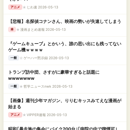
★
じわ速 2026-05-13
アニメ
【悲報】名探偵コナンさん、映画の勢いが失速してしまう
★
漫画まとめ速報 2026-05-13
本
『ゲームキューブ』とかいう、誰の思い出にも残ってない
ゲーム機ｗｗｗｗ
☆
ゲーハー黙示録 2026-05-13
一般
トランプ訪中団、さすがに豪華すぎると話題に
wwwwwww
★
哲学ニュースnwk 2026-05-13
一般
【画像】週刊少年マガジン、りりむキッスみてえな漫画が
始まる
★
VIPPER速報 2026-05-13
アニメ
昭和｢暴走族の集会にバイク200台｣｢病院の中で喫煙可｣