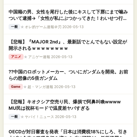
中国籍の男、女性を尾行した後にキスして下唇にまで噛み
ついて逮捕→「女性が私にぶつかってきた！わいせつ行為
はしていない！」
★
オレ的ゲーム速報＠刃 2026-05-13
一般
【悲報】『MAJOR 2nd』、最新話でとんでもない設定が
開示されるｗｗｗｗｗｗｗｗ
★
アニゲー速報 2026-05-13
アニメ
??中国のロボットメーカー、ついにガンダムを開発。お前
らの想像の5倍ガンダム
★
超・マンガ速報 2026-05-13
Game
【悲報】キオクシア空売り民、爆損で阿鼻叫喚wwww
MU民は祝杯モードで温度差ヤバすぎる
★
ヤバイ！ニュース 2026-05-13
一般
OECDが対日審査を発表「日本は消費税18%にしろ、引き