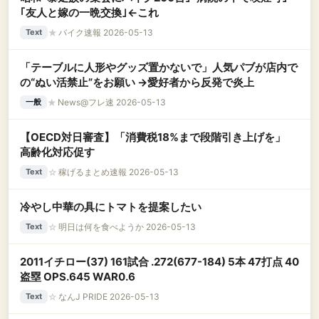
｢友人と嫁の一晩交換｣←これ
★
バイク速報 2026-05-13
Text
「テーブルに人形やグッズ置かないで」人気パブが店内で
の“ぬい活禁止”をお願い →愛好者から反発で炎上
★
News@フレ速 2026-05-13
一般
【OECD対日審査】「消費税18%まで段階引き上げを」
高齢化対応促す
☆
稼げるまとめ速報 2026-05-13
Text
冷やし中華の具にトマトを提案したい
☆
明日は何を食べようか 2026-05-13
Text
2011イチロー(37) 161試合 .272(677-184) 5本 47打点 40
盗塁 OPS.645 WAR0.6
☆
なんJ PRIDE 2026-05-13
Text