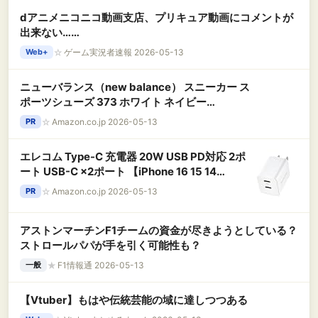
dアニメニコニコ動画支店、プリキュア動画にコメントが
出来ない……
☆
ゲーム実況者速報 2026-05-13
Web+
ニューバランス（new balance） スニーカー ス
ポーツシューズ 373 ホワイト ネイビー
M3735I3D スポーツ カジュアルシューズ（ホワ
☆
Amazon.co.jp 2026-05-13
PR
イト×ネイビー/２６．５/Men's）
エレコム Type-C 充電器 20W USB PD対応 2ポ
ート USB-C ×2ポート 【iPhone 16 15 14
Android 等対応】 ホワイト EC-AC3520WH
☆
Amazon.co.jp 2026-05-13
PR
アストンマーチンF1チームの資金が尽きようとしている？
ストロールパパが手を引く可能性も？
★
F1情報通 2026-05-13
一般
【Vtuber】もはや伝統芸能の域に達しつつある