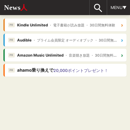
News
人
MENU▼
›
Kindle Unlimited
・ 電子書籍が読み放題 ・ 30日間無料体験
PR
›
Audible
・ プライム会員限定 オーディオブック ・ 30日間無料体験
PR
›
Amazon Music Unlimited
・ 音楽聴き放題 ・ 30日間無料体験
PR
ahamo乗り換えで
20,000ポイントプレゼント！
PR