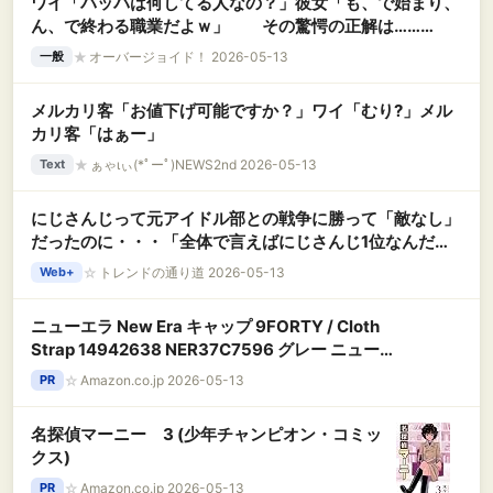
ワイ「パッパは何してる人なの？」彼女「も、で始まり、
ん、で終わる職業だよｗ」 その驚愕の正解は………
★
オーバージョイド！ 2026-05-13
一般
メルカリ客「お値下げ可能ですか？」ワイ「むり?」メル
カリ客「はぁー」
★
ぁゃιぃ(*ﾟーﾟ)NEWS2nd 2026-05-13
Text
にじさんじって元アイドル部との戦争に勝って「敵なし」
だったのに・・・「全体で言えばにじさんじ1位なんだ
が・・・、何故か全てホロライブも持ってかれる」
☆
トレンドの通り道 2026-05-13
Web+
ニューエラ New Era キャップ 9FORTY / Cloth
Strap 14942638 NER37C7596 グレー ニューエ
ラキャップ ラインストーン Rhinestone メンズ
☆
Amazon.co.jp 2026-05-13
PR
レディース 帽子 9フォーティー男女兼用ユニセッ
クス 夏用 日除けUVケア かっこいい髪型アレンジ
名探偵マーニー 3 (少年チャンピオン・コミッ
種類 940 にゅーえらー 深め お出かけ紫外線カッ
クス)
ト 流行トレンドデザイン FREE
☆
Amazon.co.jp 2026-05-13
PR