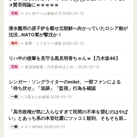
→賛否両論にｗｗｗｗｗ
★
オレ的ゲーム速報＠刃 2026-05-13
芸能
潜水艦用の原子炉を載せ北朝鮮へ向かっていたロシア舶が
沈没…NATO軍が撃沈か！
★
軍事・ミリタリー速報 2026-05-13
海外
リハ中の後輩を見守る黒見明香ちゃんｗ【乃木坂46】
☆
坂道情報通～乃木坂46まとめ～ 2026-05-13
芸能
シンガー・ソングライターのmilet、一部ファンによる
「待ち伏せ」「追跡」「監視」行為を確認
☆
V系まとめ速報 2026-05-13
一般
「高市政権が気に入らなすぎて民間の不幸を望むのはやば
い」とあっち系の本音吐露にツッコミ殺到、そもそも前提
条件が間違ってる……
★
U-1 NEWS 2026-05-13
一般