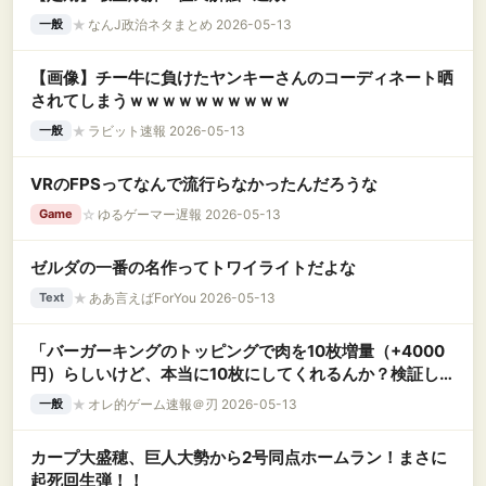
★
なんJ政治ネタまとめ 2026-05-13
一般
【画像】チー牛に負けたヤンキーさんのコーディネート晒
されてしまうｗｗｗｗｗｗｗｗｗｗ
★
ラビット速報 2026-05-13
一般
VRのFPSってなんで流行らなかったんだろうな
☆
ゆるゲーマー遅報 2026-05-13
Game
ゼルダの一番の名作ってトワイライトだよな
★
ああ言えばForYou 2026-05-13
Text
「バーガーキングのトッピングで肉を10枚増量（+4000
円）らしいけど、本当に10枚にしてくれるんか？検証して
みるわ」 → 凄すぎる物が出てくるｗｗｗｗｗｗ
★
オレ的ゲーム速報＠刃 2026-05-13
一般
カープ大盛穂、巨人大勢から2号同点ホームラン！まさに
起死回生弾！！