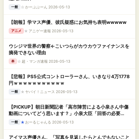
☆
かーぷぶーん 2026-05-13
一般
【朗報】学マス声優、彼氏疑惑にお気持ち表明wwwww
★
アニゲー速報 2026-05-13
アニメ
ウシジマ世界の警察←こいつらがカウカウファイナンスを
摘発できない理由
☆
超・マンガ速報 2026-05-13
本
【悲報】PS5公式コントローラーさん、いきなり4万1778
円ｗｗｗｗｗｗｗｗｗｗｗ
★
ヤバイ！ニュース 2026-05-13
一般
【PICKUP】朝日新聞記者「高市陣営による小泉さん中傷
動画についてどう思います？」小泉大臣「回答の必要...
★
おーるじゃんる 2026-05-13
一般
アイマス声優さん、「写真を見返したらとんでもないこと