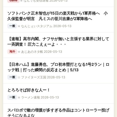
★
なんでも受信遅報 2026-05-13
Game
ソフトバンク正木智也が15日の楽天戦から1軍昇格へ 小
久保監督が明言 凡ミスの笹川吉康が2軍降格へ
★
なんじぇいスタジアム 2026-05-13
一般
【速報】高市内閣、ナフサが無いと主張する業界に対して
一斉調査！ 圧力こえぇーよ・・・
★
あじあのネタ帳 2026-05-13
海外
【日本ハム】進藤勇也、プロ初本塁打となる1号2ラン｜ロ
ッテ戦｜打った瞬間の反応まとめ｜5/13
☆
ファイターズ王国 2026-05-13
一般
とろろそば好きな人ー！
★
ラーメン速報 2026-05-13
一般
スパロボで敵の増援が多すぎる作品はコントローラー投げ
そうになるよな