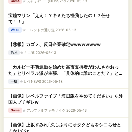
★
ぁゃιぃ(*ﾟーﾟ)NEWS2nd 2026-05-13
Game
宝鐘マリン「ええ！？キミたち怪我したの！？任せ
て！！」
★
トレンドの通り道 2026-05-13
Web+
【悲報】カゴメ、反日企業確定wwwwwwww
★
キニ速 2026-05-13
Text
「カルビー不買運動を始めた高市支持者がわんさかおっ
た」とリベラル派が主張、「具体的に誰のことだ？」とツ
ッコミが殺到して……
★
U-1 NEWS 2026-05-13
一般
【画像】レベルファイブ「海賊版をやめてください」←外
国人ブチギレw
★
アルファルファモザイク 2026-05-13
Game
【画像】上坂すみれ｢久しぶりにオタクどもをシコらせと
くか｣ﾊﾟｼｬ