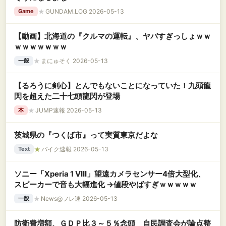
★
GUNDAM.LOG 2026-05-13
Game
【動画】北海道の『クルマの運転』、ヤバすぎっしょｗｗ
ｗｗｗｗｗｗｗ
★
まにゅそく 2026-05-13
一般
【るろうに剣心】とんでもないことになっていた！九頭龍
閃を超えた二十七頭龍閃が登場
★
JUMP速報 2026-05-13
本
茨城県の『つくば市』って実質東京だよな
★
バイク速報 2026-05-13
Text
ソニー「Xperia 1 VIII」望遠カメラセンサー4倍大型化、
スピーカーで音も大幅進化 →値段やばすぎｗｗｗｗｗ
★
News@フレ速 2026-05-13
一般
防衛費増額、ＧＤＰ比３～５％念頭 自民調査会が論点整