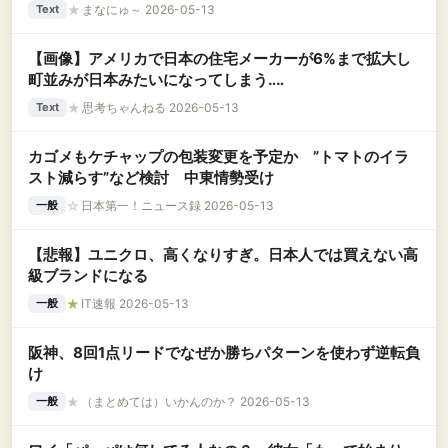
ものが消滅して念願の縁切り成功←効果テキメンすぎて草
★
まなにゅ～ 2026-05-13
Text
【画像】アメリカで日本の住宅メーカーが6%まで拡大し
町並みが日本みたいになってしまう‥‥
★
思考ちゃんねる 2026-05-13
Text
カゴメもケチャップの包装変更を予定か ”トマトのイラ
スト減らす”など検討 中東情勢受け
☆
日本第一！ニュース録 2026-05-13
一般
【悲報】ユニクロ、高くなりすぎ。日本人では買えない高
級ブランドになる
★
IT速報 2026-05-13
一般
阪神、8回1点リードでなぜか勝ちパターンを使わず逆転負
け
★
（まとめては）いかんのか？ 2026-05-13
一般