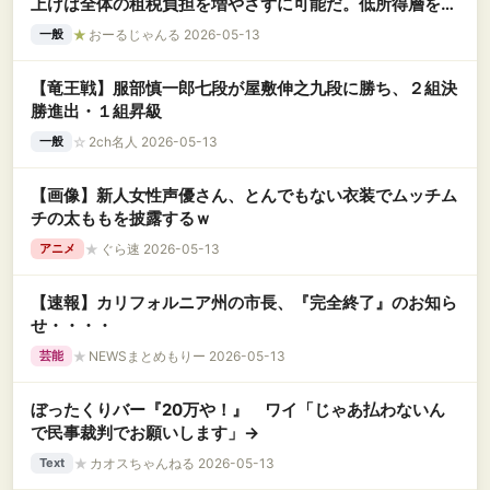
上げは全体の租税負担を増やさずに可能だ。低所得層を支
援しろ」
★
おーるじゃんる 2026-05-13
一般
【竜王戦】服部慎一郎七段が屋敷伸之九段に勝ち、２組決
勝進出・１組昇級
☆
2ch名人 2026-05-13
一般
【画像】新人女性声優さん、とんでもない衣装でムッチム
チの太ももを披露するｗ
★
ぐら速 2026-05-13
アニメ
【速報】カリフォルニア州の市長、『完全終了』のお知ら
せ・・・・
★
NEWSまとめもりー 2026-05-13
芸能
ぼったくりバー『20万や！』 ワイ「じゃあ払わないん
で民事裁判でお願いします」→
★
カオスちゃんねる 2026-05-13
Text