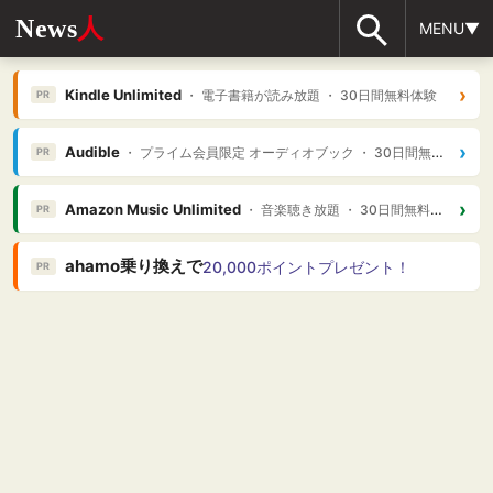
News
人
MENU▼
›
Kindle Unlimited
・ 電子書籍が読み放題 ・ 30日間無料体験
PR
›
Audible
・ プライム会員限定 オーディオブック ・ 30日間無料体験
PR
›
Amazon Music Unlimited
・ 音楽聴き放題 ・ 30日間無料体験
PR
ahamo乗り換えで
20,000ポイントプレゼント！
PR