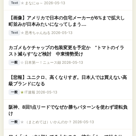
ものが消滅して念願の縁切り成功←効果テキメンすぎて草
★
まなにゅ～ 2026-05-13
Text
【画像】アメリカで日本の住宅メーカーが6%まで拡大し
町並みが日本みたいになってしまう‥‥
★
思考ちゃんねる 2026-05-13
Text
カゴメもケチャップの包装変更を予定か ”トマトのイラ
スト減らす”など検討 中東情勢受け
☆
日本第一！ニュース録 2026-05-13
一般
【悲報】ユニクロ、高くなりすぎ。日本人では買えない高
級ブランドになる
★
IT速報 2026-05-13
一般
阪神、8回1点リードでなぜか勝ちパターンを使わず逆転負
け
★
（まとめては）いかんのか？ 2026-05-13
一般