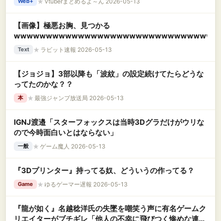
★
Vtuberまとめるよ～ん 2026-05-13
Web+
【画像】極悪お胸、見つかる
wwwwwwwwwwwwwwwwwwwwwwwwwwwwwwww
★
ラビット速報 2026-05-13
Text
【ジョジョ】3部以降も「波紋」の設定続けてたらどうな
ってたのかな？？
★
最強ジャンプ放送局 2026-05-13
本
IGNJ渡邉「スターフォックスは当時3Dグラだけがウリな
ので今時面白いとはならない」
★
ゲーム魔人 2026-05-13
一般
『3Dプリンター』持ってる奴、どういうの作ってる？
★
ゆるゲーマー遅報 2026-05-13
Game
『龍が如く』名越稔洋氏の失墜を嘲笑う声に有名ゲームク
リエイターがブチギレ「他人の不幸に飛びつく惨めな連