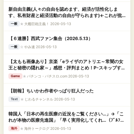
新自由主義(人々の自由を認めます、経済が活性化しま
す、私有財産と経済活動の自由が守られます)←これが批
判される理由
★
大艦巨砲主義！ 2026-05-13
一般
【６連勝】西武ファン集合（2026.5.13）
☆
やみ速 2026-05-13
一般
【太もも画像あり】京楽「eライザのアトリエ～常闇の女
王と秘密の隠れ家～」感想・評判まとめ！P-スキップする
度に太ももと尻が見れる神台らしいｗｗｗ
★
パチンコ・パチスロ.com 2026-05-13
Game
【朗報】ちいかわ作者やっぱり狂人だった
★
じわるチャンネル 2026-05-13
Text
韓国人「日本の再生医療の近況をご覧ください…」→「こ
れが本物の医療先進国」「早く実用化してくれ…（ﾌﾞﾙﾌﾞ
ﾙ」＝韓国の反応
★
海外トークログ 2026-05-13
海外