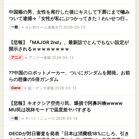
中国籍の男、女性を尾行した後にキスして下唇にまで噛み
ついて逮捕→「女性が私にぶつかってきた！わいせつ行為
はしていない！」
★
オレ的ゲーム速報＠刃 2026-05-13
一般
【悲報】『MAJOR 2nd』、最新話でとんでもない設定が
開示されるｗｗｗｗｗｗｗｗ
★
アニゲー速報 2026-05-13
アニメ
??中国のロボットメーカー、ついにガンダムを開発。お前
らの想像の5倍ガンダム
★
超・マンガ速報 2026-05-13
Game
【悲報】キオクシア空売り民、爆損で阿鼻叫喚wwww
MU民は祝杯モードで温度差ヤバすぎる
★
ヤバイ！ニュース 2026-05-13
一般
OECDが対日審査を発表「日本は消費税18%にしろ、引き