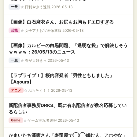
★
日刊やきう速報 2026-05-13
一般
【画像】白石麻衣さん、お尻もお胸もドエ□すぎる
★
女子アナお宝画像速報 2026-05-13
芸能
【画像】カルビーの白黒問題、「透明な袋」で解決しそう
ｗｗｗｗ：26/05/13のニュース
★
春が大好きっ 2026-05-13
一般
【ラブライブ！】桜内容疑者「男性ともしました」
【Aqours】
☆
ぷちそく！！ 2026-05-13
アニメ
新配信者事務所DRKS、既に有名配信者が数名応募してい
るらしい
☆
ゲーム実況者速報 2026-05-13
Game
かまいたち濱家さん「寿司屋で◯◯頼む人、アホやな」