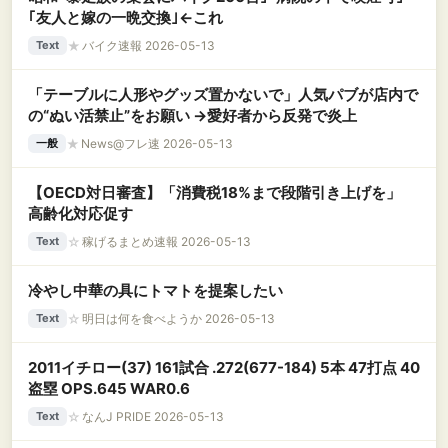
｢友人と嫁の一晩交換｣←これ
★
バイク速報 2026-05-13
Text
「テーブルに人形やグッズ置かないで」人気パブが店内で
の“ぬい活禁止”をお願い →愛好者から反発で炎上
★
News@フレ速 2026-05-13
一般
【OECD対日審査】「消費税18%まで段階引き上げを」
高齢化対応促す
☆
稼げるまとめ速報 2026-05-13
Text
冷やし中華の具にトマトを提案したい
☆
明日は何を食べようか 2026-05-13
Text
2011イチロー(37) 161試合 .272(677-184) 5本 47打点 40
盗塁 OPS.645 WAR0.6
☆
なんJ PRIDE 2026-05-13
Text