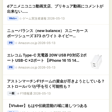
dアニメニコニコ動画支店、プリキュア動画にコメントが
出来ない……
☆
ゲーム実況者速報 2026-05-13
Web+
ニューバランス（new balance） スニーカー ス
ポーツシューズ 373 ホワイト ネイビー
M3735I3D スポーツ カジュアルシューズ（ホワ
☆
Amazon.co.jp 2026-05-13
PR
イト×ネイビー/２６．５/Men's）
エレコム Type-C 充電器 20W USB PD対応 2ポ
ート USB-C ×2ポート 【iPhone 16 15 14
Android 等対応】 ホワイト EC-AC3520WH
☆
Amazon.co.jp 2026-05-13
PR
アストンマーチンF1チームの資金が尽きようとしている？
ストロールパパが手を引く可能性も？
★
F1情報通 2026-05-13
一般
【Vtuber】もはや伝統芸能の域に達しつつある