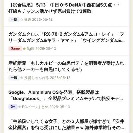
【試合結果】 5/13 中日 0-5 DeNA 中西初回5失点・・
打線もチャンス活かせず完封負けで3連敗
☆
竜速 2026-05-13
一般
ガンダムクロス「RX-78-2 ガンダム&アムロ・レイ」「フ
リーダムガンダム&キラ・ヤマト」「ウイングガンダム&
ヒイロ・ユイ」【発売決定】
★
fig速 2026-05-13
Game
産経新聞「もしカルビーの白黒ポテチを消費者が受け入れ
たら他メーカーも白黒にしてくるぞ」
★
投資ちゃんねる 2026-05-13
一般
Google、Aluminium OSを発表、搭載製品は
「Googlebook」、全製品プレミアムモデルで格安モデル
はなし
★
PCパーツまとめ 2026-05-13
D+
「舎弟扱いしてくる女子」との２人部屋が嫌すぎて『安井
金比羅宮』を待ち受けにした結果ｗｗ 海外修学旅行その