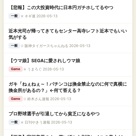
【悲報】この大投資時代に日本円ガチホしてるやつ
★
ネギ速 2026-05-13
一般
近本光司が帰ってきてもセンター高寺レフト近本でもいい
気がする
☆
阪神タイガースちゃんねる 2026-05-13
一般
【ウマ娘】SEGAに愛されしウマ娘
★
うまろぐ 2026-05-13
Game
ガキ「ねぇねぇ～！パチンコは換金禁止なのに何で真横に
換金所があるの？」←何て答える？
☆
鈴木さん速報 2026-05-13
Game
プロ野球選手が引退してから貧乏になるやつ
★
日刊やきう速報 2026-05-13
一般