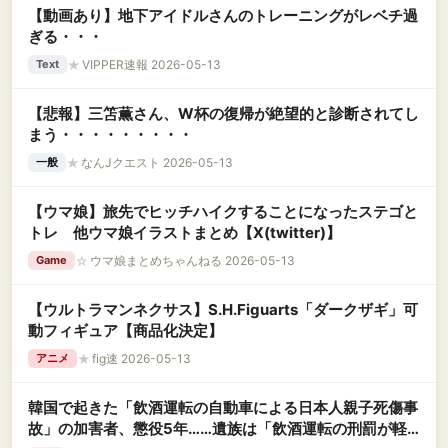
【動画あり】地下アイドルさんのトレーニングがレベチ過
ぎる・・・
★
VIPPER速報 2026-05-13
Text
【悲報】三笘薫さん、W杯の復帰が絶望的と診断されてし
まう・・・・・・・・・
★
なんJクエスト 2026-05-13
一般
【ウマ娘】旅先でヒッチハイクすることになったステゴと
トレ 他ウマ娘イラストまとめ【X(twitter)】
☆
ウマ娘まとめちゃんねる 2026-05-13
Game
【ウルトラマンネクサス】S.H.Figuarts「ダークザギ」可
動フィギュア【商品化決定】
★
fig速 2026-05-13
アニメ
韓国で起きた「飲酒運転の自動車による日本人親子死傷事
故」の加害者、懲役5年……遺族は「飲酒運転の刑罰が軽