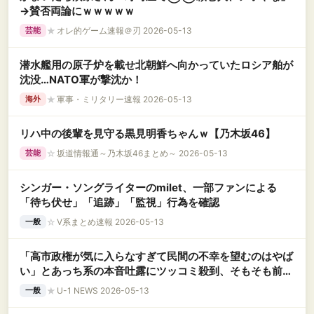
→賛否両論にｗｗｗｗｗ
★
オレ的ゲーム速報＠刃 2026-05-13
芸能
潜水艦用の原子炉を載せ北朝鮮へ向かっていたロシア舶が
沈没…NATO軍が撃沈か！
★
軍事・ミリタリー速報 2026-05-13
海外
リハ中の後輩を見守る黒見明香ちゃんｗ【乃木坂46】
☆
坂道情報通～乃木坂46まとめ～ 2026-05-13
芸能
シンガー・ソングライターのmilet、一部ファンによる
「待ち伏せ」「追跡」「監視」行為を確認
☆
V系まとめ速報 2026-05-13
一般
「高市政権が気に入らなすぎて民間の不幸を望むのはやば
い」とあっち系の本音吐露にツッコミ殺到、そもそも前提
条件が間違ってる……
★
U-1 NEWS 2026-05-13
一般