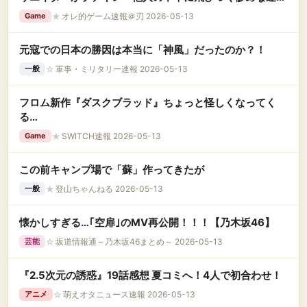
中」「挑戦者を笑って、自分は誇れることをしたのか」
★
オレ的ゲーム速報＠刃 2026-05-13
Game
元寇での日本の勝因は本当に「神風」だったのか？！
☆
軍事・ミリタリー速報 2026-05-13
一般
フロム新作『ダスクブラッド』ちょっと怪しくなってく
る…
★
SWITCH速報 2026-05-13
Game
この前キャンプ場で「蘇」作ってきたが
★
登山ちゃんねる 2026-05-13
一般
懐かしすぎる…｢空扉｣のMV再公開！！！【乃木坂46】
☆
坂道情報通～乃木坂46まとめ～ 2026-05-13
芸能
『2.5次元の誘惑』19話感想 夏コミへ！4人で初合わせ！
☆
萌えオタニュース速報 2026-05-13
アニメ