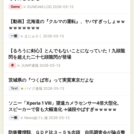
★
GUNDAM.LOG 2026-05-13
Game
【動画】北海道の『クルマの運転』、ヤバすぎっしょｗｗ
ｗｗｗｗｗｗｗ
★
まにゅそく 2026-05-13
一般
【るろうに剣心】とんでもないことになっていた！九頭龍
閃を超えた二十七頭龍閃が登場
★
JUMP速報 2026-05-13
本
茨城県の『つくば市』って実質東京だよな
★
バイク速報 2026-05-13
Text
ソニー「Xperia 1 VIII」望遠カメラセンサー4倍大型化、
スピーカーで音も大幅進化 →値段やばすぎｗｗｗｗｗ
★
News@フレ速 2026-05-13
一般
防衛費増額、ＧＤＰ比３～５％念頭 自民調査会が論点整