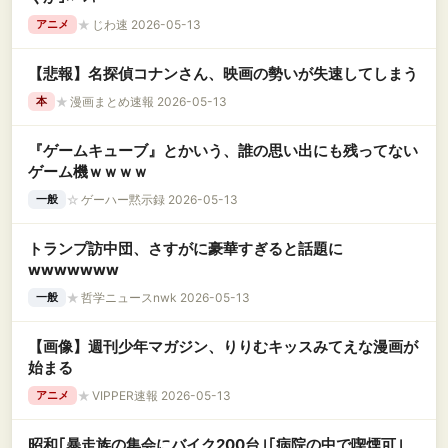
★
じわ速 2026-05-13
アニメ
【悲報】名探偵コナンさん、映画の勢いが失速してしまう
★
漫画まとめ速報 2026-05-13
本
『ゲームキューブ』とかいう、誰の思い出にも残ってない
ゲーム機ｗｗｗｗ
☆
ゲーハー黙示録 2026-05-13
一般
トランプ訪中団、さすがに豪華すぎると話題に
wwwwwww
★
哲学ニュースnwk 2026-05-13
一般
【画像】週刊少年マガジン、りりむキッスみてえな漫画が
始まる
★
VIPPER速報 2026-05-13
アニメ
昭和｢暴走族の集会にバイク200台｣｢病院の中で喫煙可｣