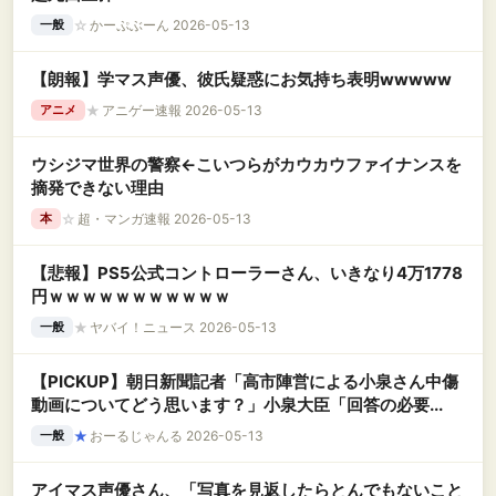
☆
かーぷぶーん 2026-05-13
一般
【朗報】学マス声優、彼氏疑惑にお気持ち表明wwwww
★
アニゲー速報 2026-05-13
アニメ
ウシジマ世界の警察←こいつらがカウカウファイナンスを
摘発できない理由
☆
超・マンガ速報 2026-05-13
本
【悲報】PS5公式コントローラーさん、いきなり4万1778
円ｗｗｗｗｗｗｗｗｗｗｗ
★
ヤバイ！ニュース 2026-05-13
一般
【PICKUP】朝日新聞記者「高市陣営による小泉さん中傷
動画についてどう思います？」小泉大臣「回答の必要...
★
おーるじゃんる 2026-05-13
一般
アイマス声優さん、「写真を見返したらとんでもないこと