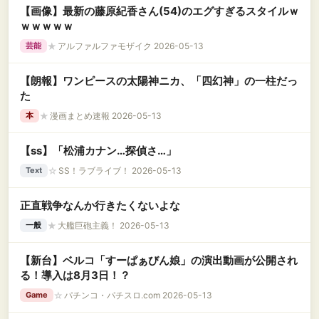
【画像】最新の藤原紀香さん(54)のエグすぎるスタイルｗ
ｗｗｗｗｗ
★
アルファルファモザイク 2026-05-13
芸能
【朗報】ワンピースの太陽神ニカ、「四幻神」の一柱だっ
た
★
漫画まとめ速報 2026-05-13
本
【ss】「松浦カナン…探偵さ…」
☆
SS！ラブライブ！ 2026-05-13
Text
正直戦争なんか行きたくないよな
★
大艦巨砲主義！ 2026-05-13
一般
【新台】ベルコ「すーぱぁびん娘」の演出動画が公開され
る！導入は8月3日！？
☆
パチンコ・パチスロ.com 2026-05-13
Game