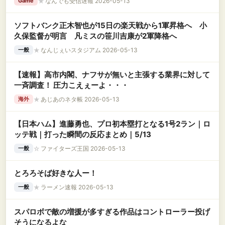
★
なんでも受信遅報 2026-05-13
Game
ソフトバンク正木智也が15日の楽天戦から1軍昇格へ 小
久保監督が明言 凡ミスの笹川吉康が2軍降格へ
★
なんじぇいスタジアム 2026-05-13
一般
【速報】高市内閣、ナフサが無いと主張する業界に対して
一斉調査！ 圧力こえぇーよ・・・
★
あじあのネタ帳 2026-05-13
海外
【日本ハム】進藤勇也、プロ初本塁打となる1号2ラン｜ロ
ッテ戦｜打った瞬間の反応まとめ｜5/13
☆
ファイターズ王国 2026-05-13
一般
とろろそば好きな人ー！
★
ラーメン速報 2026-05-13
一般
スパロボで敵の増援が多すぎる作品はコントローラー投げ
そうになるよな