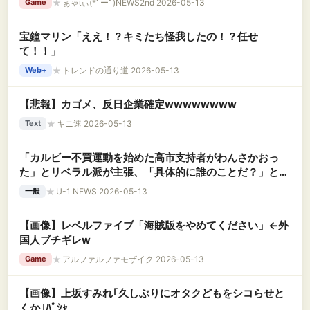
★
ぁゃιぃ(*ﾟーﾟ)NEWS2nd 2026-05-13
Game
宝鐘マリン「ええ！？キミたち怪我したの！？任せ
て！！」
★
トレンドの通り道 2026-05-13
Web+
【悲報】カゴメ、反日企業確定wwwwwwww
★
キニ速 2026-05-13
Text
「カルビー不買運動を始めた高市支持者がわんさかおっ
た」とリベラル派が主張、「具体的に誰のことだ？」とツ
ッコミが殺到して……
★
U-1 NEWS 2026-05-13
一般
【画像】レベルファイブ「海賊版をやめてください」←外
国人ブチギレw
★
アルファルファモザイク 2026-05-13
Game
【画像】上坂すみれ｢久しぶりにオタクどもをシコらせと
くか｣ﾊﾟｼｬ