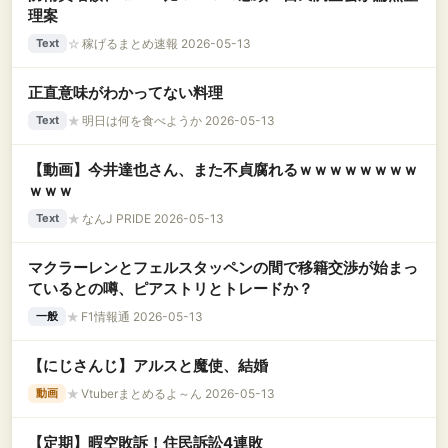
理案
☆
稼げるまとめ速報 2026-05-13
Text
正直意味がわかってない料理
★
明日は何を食べようか 2026-05-13
Text
【動画】今井達也さん、また不貞腐れるｗｗｗｗｗｗｗｗ
ｗｗｗ
★
なんJ PRIDE 2026-05-13
Text
マクラーレンとフェルスタッペンの間で移籍交渉が始まっ
ているとの噂、ピアストリとトレードか？
★
F1情報通 2026-05-13
一般
【にじさんじ】アルスと魔使、結婚
★
Vtuberまとめるよ～ん 2026-05-13
動画
【定期】暇空敗訴！住民訴訟4連敗