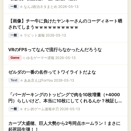
★
なんJ政治ネタまとめ 2026-05-13
一般
【画像】チー牛に負けたヤンキーさんのコーディネート晒
されてしまうｗｗｗｗｗｗｗｗｗｗ
★
ラビット速報 2026-05-13
一般
VRのFPSってなんで流行らなかったんだろうな
☆
ゆるゲーマー遅報 2026-05-13
Game
ゼルダの一番の名作ってトワイライトだよな
★
ああ言えばForYou 2026-05-13
Text
「バーガーキングのトッピングで肉を10枚増量（+4000
円）らしいけど、本当に10枚にしてくれるんか？検証して
みるわ」 → 凄すぎる物が出てくるｗｗｗｗｗｗ
★
オレ的ゲーム速報＠刃 2026-05-13
一般
カープ大盛穂、巨人大勢から2号同点ホームラン！まさに
起死回生弾！！