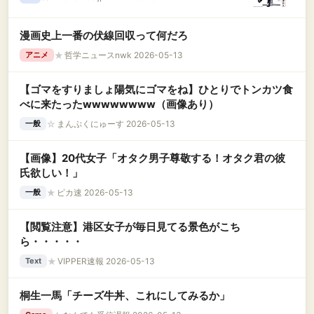
漫画史上一番の伏線回収って何だろ
★
哲学ニュースnwk 2026-05-13
アニメ
【ゴマをすりましょ陽気にゴマをね】ひとりでトンカツ食
べに来たったwwwwwwww（画像あり）
☆
まんぷくにゅーす 2026-05-13
一般
【画像】20代女子「オタク男子尊敬する！オタク君の彼
氏欲しい！」
★
ピカ速 2026-05-13
一般
【閲覧注意】港区女子が毎日見てる景色がこち
ら・・・・・
★
VIPPER速報 2026-05-13
Text
桐生一馬「チーズ牛丼、これにしてみるか」