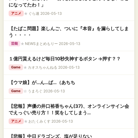
になってたわ！」
★
ぐら速 2026-05-13
アニメ
【たばこ問題】楽しんご、ついに『本音』を漏らしてしま
う・・・・
★
NEWSまとめもりー 2026-05-13
芸能
１億円貰えるけど毎日10秒失神するボタン →押す？？
★
カオスちゃんねる 2026-05-13
Game
【ウマ娘】が…ん…ば…（あちち
☆
うまろぐ 2026-05-13
Game
【悲報】声優の井口裕香ちゃん(37)、オンラインサイン会
でえっぐい売り方！！笑をしてしまう…
★
おたくみくす 2026-05-13
アニメ
【悲報】中日ドラゴンズ、塩が足りない