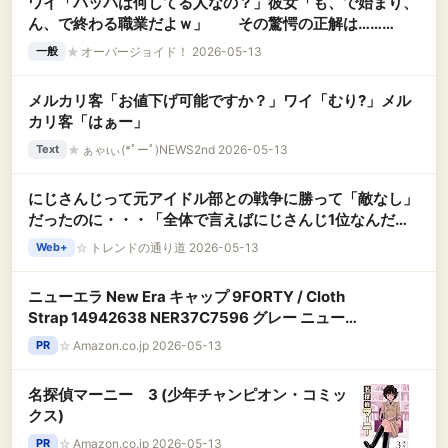
ワイ「パッパは何してる人なの？」彼女「も、で始まり、
ん、で終わる職業だよｗ」 その驚愕の正解は………
★
オーバージョイド！ 2026-05-13
一般
メルカリ客「お値下げ可能ですか？」ワイ「むり?」メル
カリ客「はぁー」
★
ぁゃιぃ(*ﾟーﾟ)NEWS2nd 2026-05-13
Text
にじさんじって元アイドル部との戦争に勝って「敵なし」
だったのに・・・「全体で言えばにじさんじ1位なんだ
が・・・、何故か全てホロライブも持ってかれる」
☆
トレンドの通り道 2026-05-13
Web+
ニューエラ New Era キャップ 9FORTY / Cloth
Strap 14942638 NER37C7596 グレー ニューエ
ラキャップ ラインストーン Rhinestone メンズ
☆
Amazon.co.jp 2026-05-13
PR
レディース 帽子 9フォーティー男女兼用ユニセッ
クス 夏用 日除けUVケア かっこいい髪型アレンジ
名探偵マーニー 3 (少年チャンピオン・コミッ
種類 940 にゅーえらー 深め お出かけ紫外線カッ
クス)
ト 流行トレンドデザイン FREE
☆
Amazon.co.jp 2026-05-13
PR