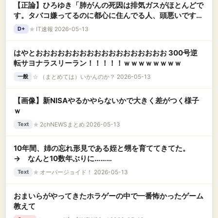
【正論】ひろゆき「肺がんの死因は排気ガスがほとんどで
す。タバコ嫌ってるのに都心に住んでる人、頭悪いです
よ」
★
IT速報 2026-05-13
D+
はやとおおおおおおおおおおおおおおおおおお 300号逆
転サヨナラスリーラン！！！！！ｗｗｗｗｗｗｗｗ
☆
（まとめては）いかんのか？ 2026-05-13
一般
【画像】新NISAやるかやらないかで大きく差がつく様子
ｗ
★
2chNEWSまとめ 2026-05-13
Text
10年間、姉の忘れ形見である姪と甥を育ててきてた。
→ なんと10数年ぶりに………
★
オーバージョイド！ 2026-05-13
Text
おまいらがやってきたホラゲーの中で一番怖かったゲーム
教えて