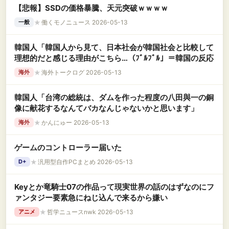
【悲報】SSDの価格暴騰、天元突破ｗｗｗｗ
★
働くモノニュース 2026-05-13
一般
韓国人「韓国人から見て、日本社会が韓国社会と比較して
理想的だと感じる理由がこちら…（ﾌﾞﾙﾌﾞﾙ」＝韓国の反応
★
海外トークログ 2026-05-13
海外
韓国人「台湾の総統は、ダムを作った程度の八田與一の銅
像に献花するなんてバカなんじゃないかと思います」
★
かんにゅー 2026-05-13
海外
ゲームのコントローラー届いた
★
汎用型自作PCまとめ 2026-05-13
D+
Keyとか竜騎士07の作品って現実世界の話のはずなのにフ
ァンタジー要素急にねじ込んで来るから嫌い
★
哲学ニュースnwk 2026-05-13
アニメ