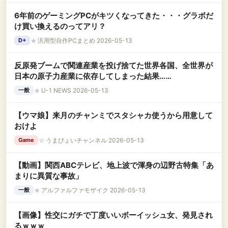
6年前のゲーミングPCがキツくなってきた・・・グラボだ
け買い換えるのってアリ？
★
汎用型自作PCまとめ 2026-05-13
D+
反原発ブームで関連産業を投げ捨てた世界各国、全世界が
日本の原子力産業に依存してしまった結果……
★
U-1 NEWS 2026-05-13
一般
【ウマ娘】来月のチャンミでスタシャカ使うから用意して
おけよ
☆
うまぴょいチャンネル 2026-05-13
Game
【動画】関西ABCテレビ、地上波で渾身の辺野古特集「あ
まりに異質な事故」
★
アルファルファモザイク 2026-05-13
一般
【画像】性交にガチで丁度いいボーイッシュ女、発見され
るｗｗｗ