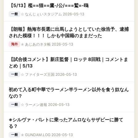
【5/13】檻==猫==鷹-/公/===鷲=-鴎
☆
なんじぇいスタジアム 2026-05-13
一般
【朗報】熱海市長選に出馬しようとしていた徐浩予、逮捕
された模様！！！ しかも中国籍のままだった
★
あじあのネタ帳 2026-05-13
海外
【試合後コメント】新庄監督｜ロッテ 8回戦｜コメントま
とめ｜5/13
☆
ファイターズ王国 2026-05-13
一般
初めて入る町中華でラーメン半ラーメン以外を食う奴なん
なの？
☆
ラーメン速報 2026-05-13
一般
※シルヴァ・バレトに乗ったアムロならサザビーに勝て
る？
★
GUNDAM.LOG 2026-05-13
一般