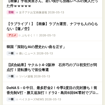
【画像】宇垣美里さん、若い頃から別格レベルの美人だっ
た件ｗｗｗｗｗ
★
女子アナお宝画像速報 2026-05-13
芸能
【ラブライブ！】【画像】ラブカ運営、ナフサも人の心も
ない【蓮ノ空】
☆
ぷちそく！！ 2026-05-13
アニメ
韓国「深刻なAIの歴史わい曲を正す」
★
痛いニュース 2026-05-13
一般
【試合結果】ヤクルト4-2阪神 石井巧のプロ初安打が同
点打！逆転勝ちで首位奪還
☆
ツバメ速報 2026-05-13
一般
DeNA 5－0 中日、最多貯金2！今季2度目の完封勝ち！筒
香先制V打・勝又追加打！ドラ2・島田6回9K零封でプロ
初白星
☆
ベイスターズNEWS 2026-05-13
一般