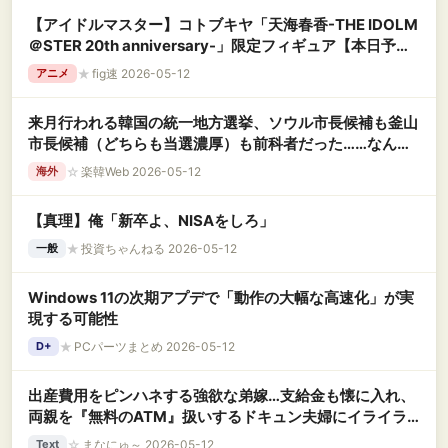
【アイドルマスター】コトブキヤ「天海春香-THE IDOLM
＠STER 20th anniversary-」限定フィギュア【本日予約
締切】
★
fig速 2026-05-12
アニメ
来月行われる韓国の統一地方選挙、ソウル市長候補も釜山
市長候補（どちらも当選濃厚）も前科者だった……なんな
ら左派候補の36%が前科持ちだった
☆
楽韓Web 2026-05-12
海外
【真理】俺「新卒よ、NISAをしろ」
★
投資ちゃんねる 2026-05-12
一般
Windows 11の次期アプデで「動作の大幅な高速化」が実
現する可能性
★
PCパーツまとめ 2026-05-12
D+
出産費用をピンハネする強欲な弟嫁…支給金も懐に入れ、
両親を『無料のATM』扱いするドキュン夫婦にイライラ
←さすがに七五三の集金を断ったら逆ギレ中止ｗブランド
☆
まなにゅ～ 2026-05-12
Text