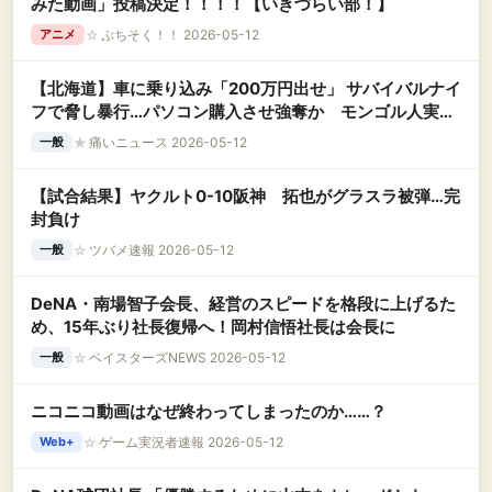
みた動画」投稿決定！！！！【いきづらい部！】
☆
ぷちそく！！ 2026-05-12
アニメ
【北海道】車に乗り込み「200万円出せ」 サバイバルナイ
フで脅し暴行…パソコン購入させ強奪か モンゴル人実習
生逮捕
★
痛いニュース 2026-05-12
一般
【試合結果】ヤクルト0-10阪神 拓也がグラスラ被弾…完
封負け
☆
ツバメ速報 2026-05-12
一般
DeNA・南場智子会長、経営のスピードを格段に上げるた
め、15年ぶり社長復帰へ！岡村信悟社長は会長に
☆
ベイスターズNEWS 2026-05-12
一般
ニコニコ動画はなぜ終わってしまったのか……？
☆
ゲーム実況者速報 2026-05-12
Web+