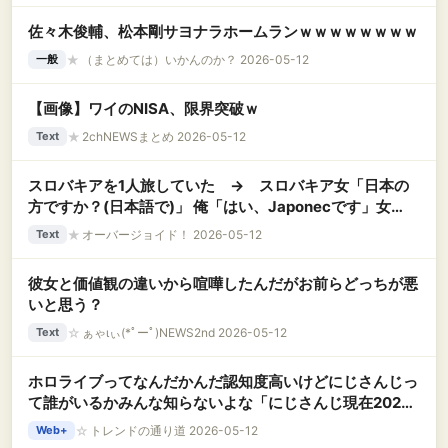
佐々木俊輔、松本剛サヨナラホームランｗｗｗｗｗｗｗｗ
★
（まとめては）いかんのか？ 2026-05-12
一般
【画像】ワイのNISA、限界突破ｗ
★
2chNEWSまとめ 2026-05-12
Text
スロバキアを1人旅していた → スロバキア女「日本の
方ですか？(日本語で)」 俺「はい、Japonecです」女
「日本について聞かせて！」俺「…..！？」
★
オーバージョイド！ 2026-05-12
Text
彼女と価値観の違いから喧嘩したんだがお前らどっちが悪
いと思う？
☆
ぁゃιぃ(*ﾟーﾟ)NEWS2nd 2026-05-12
Text
ホロライブってなんだかんだ認知度高いけどにじさんじっ
て誰がいるかみんな知らないよな「にじさんじ現在202人
(￣▽￣;)」
☆
トレンドの通り道 2026-05-12
Web+