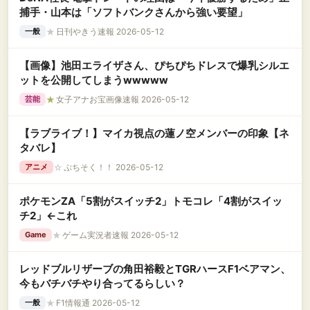
捕手・山本は「ソフトバンクさんから強い要望」
★
日刊やきう速報 2026-05-12
一般
【画像】池田エライザさん、ぴちぴちドレスで爆乳シルエ
ットを公開してしまうwwwww
★
女子アナお宝画像速報 2026-05-12
芸能
【ラブライブ！】マイカ視点の蓮ノ空メンバーの印象【ネ
タバレ】
☆
ぷちそく！！ 2026-05-12
アニメ
ポケモンZA「5割がスイッチ2」トモコレ「4割がスイッ
チ2」←これ
★
ゲーム実況者速報 2026-05-12
Game
レッドブルリザーブの角田裕毅とTGRハースF1ベアマン、
今もバチバチやり合ってるらしい？
★
F1情報通 2026-05-12
一般