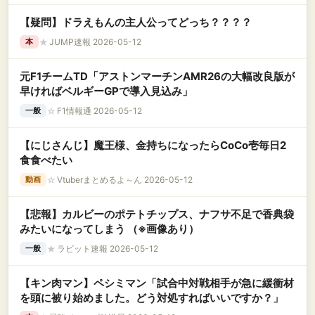
【疑問】ドラえもんの主人公ってどっち？？？？
★
JUMP速報 2026-05-12
本
元F1チームTD「アストンマーチンAMR26の大幅改良版が
早ければベルギーGPで導入見込み」
☆
F1情報通 2026-05-12
一般
【にじさんじ】魔王様、金持ちになったらCoCo壱毎日2
食食べたい
☆
Vtuberまとめるよ～ん 2026-05-12
動画
【悲報】カルビーのポテトチップス、ナフサ不足で香典袋
みたいになってしまう （※画像あり）
★
ラビット速報 2026-05-12
一般
【キン肉マン】ペシミマン「試合中対戦相手が急に緩衝材
を頭に被り始めました。どう対処すればいいですか？」