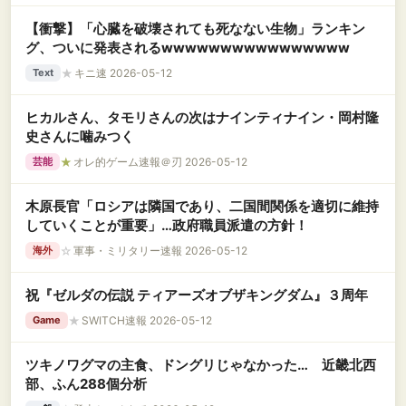
【衝撃】「心臓を破壊されても死なない生物」ランキン
グ、ついに発表されるwwwwwwwwwwwwwwww
★
キニ速 2026-05-12
Text
ヒカルさん、タモリさんの次はナインティナイン・岡村隆
史さんに噛みつく
★
オレ的ゲーム速報＠刃 2026-05-12
芸能
木原長官「ロシアは隣国であり、二国間関係を適切に維持
していくことが重要」…政府職員派遣の方針！
☆
軍事・ミリタリー速報 2026-05-12
海外
祝『ゼルダの伝説 ティアーズオブザキングダム』３周年
★
SWITCH速報 2026-05-12
Game
ツキノワグマの主食、ドングリじゃなかった… 近畿北西
部、ふん288個分析