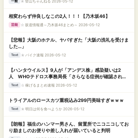
★
登山ちゃんねる 2026-05-12
一般
相変わらず仲良しなこの2人！！！【乃木坂46】
☆
坂道情報通～乃木坂46まとめ～ 2026-05-12
芸能
【悲報】大阪のホテル、ヤバすぎた「大阪の洗礼を受けま
した…」
★
バイク速報 2026-05-12
Text
【ハンタウイルス】9人が「アンデス株」感染疑いは2
人 WHOテドロス事務局長「さらなる症例が確認される
可能性」 クルーズ船から乗客下船
☆
稼げるまとめ速報 2026-05-12
Text
トライアルのロースカツ重税込み299円美味すぎｗｗｗ
★
明日は何を食べようか 2026-05-12
Text
【朗報】福生のハンマー男さん、留置所でニコニコしてお
り励ましのお便りや差し入れが届いていると判明