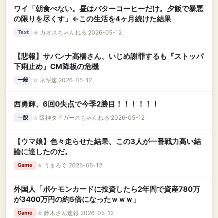
ワイ「朝食べない。昼はバターコーヒーだけ。夕飯で暴悪
の限りを尽くす」←この生活を4ヶ月続けた結果
★
カオスちゃんねる 2026-05-12
Text
【悲報】サバンナ高橋さん、いじめ謝罪するも『ストッパ
下痢止め』CM降板の危機
☆
ネギ速 2026-05-12
一般
西勇輝、6回0失点で今季2勝目！！！！！！
☆
阪神タイガースちゃんねる 2026-05-12
一般
【ウマ娘】色々走らせた結果、この3人が一番戦力高い結
論に達したのだ。
★
うまろぐ 2026-05-12
Game
外国人「ポケモンカードに投資したら2年間で資産780万
が3400万円の約5倍になったｗｗｗ」
★
鈴木さん速報 2026-05-12
Game