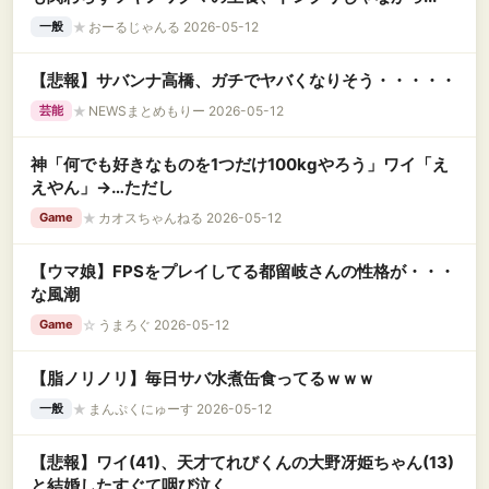
★
おーるじゃんる 2026-05-12
一般
【悲報】サバンナ高橋、ガチでヤバくなりそう・・・・・
★
NEWSまとめもりー 2026-05-12
芸能
神「何でも好きなものを1つだけ100kgやろう」ワイ「え
えやん」→…ただし
★
カオスちゃんねる 2026-05-12
Game
【ウマ娘】FPSをプレイしてる都留岐さんの性格が・・・
な風潮
☆
うまろぐ 2026-05-12
Game
【脂ノリノリ】毎日サバ水煮缶食ってるｗｗｗ
★
まんぷくにゅーす 2026-05-12
一般
【悲報】ワイ(41)、天才てれびくんの大野冴姫ちゃん(13)
と結婚したすぐて咽び泣く