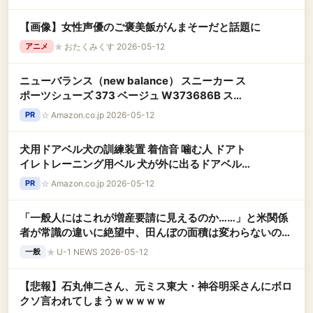
【画像】女性声優のご褒美飯がんまそーだと話題に
★
おたくみくす 2026-05-12
アニメ
ニューバランス（new balance） スニーカー ス
ポーツシューズ 373 ベージュ W373686B スポ
ーツ カジュアル シューズ（ベージュ/２２．
☆
Amazon.co.jp 2026-05-12
PR
５/Lady's）
犬用ドアベル犬の訓練装置 着信音 噛む人 ドアト
イレトレーニング用ベル 犬が外に出るドアベル
わんわん ドア用ベル ケーブル 鎖 ベルト トレーニ
☆
Amazon.co.jp 2026-05-12
PR
ングベル ペット Beige へむ
「一般人にはこれが増産要請に見えるのか……」と米関係
者が常識の違いに絶望中、田んぼの面積は変わらないのに
違う用途のものを推奨するということは……
★
U-1 NEWS 2026-05-12
一般
【悲報】石丸伸二さん、元ミス東大・神谷明采さんにボロ
クソ言われてしまうｗｗｗｗｗ