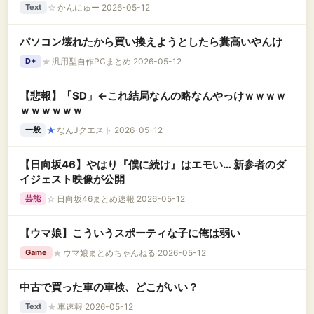
題に
☆
かんにゅー 2026-05-12
Text
パソコン壊れたから買い換えようとしたら糞高いやんけ
★
汎用型自作PCまとめ 2026-05-12
D+
【悲報】「SD」←これ結局なんの略なんやっけｗｗｗｗ
ｗｗｗｗｗｗ
★
なんJクエスト 2026-05-12
一般
【日向坂46】やはり『僕に続け』はエモい… 新参者のダ
イジェスト映像が公開
☆
日向坂46まとめ速報 2026-05-12
芸能
【ウマ娘】こういうスポーティな子に俺は弱い
★
ウマ娘まとめちゃんねる 2026-05-12
Game
中古で買った車の車検、どこがいい？
★
車速報 2026-05-12
Text