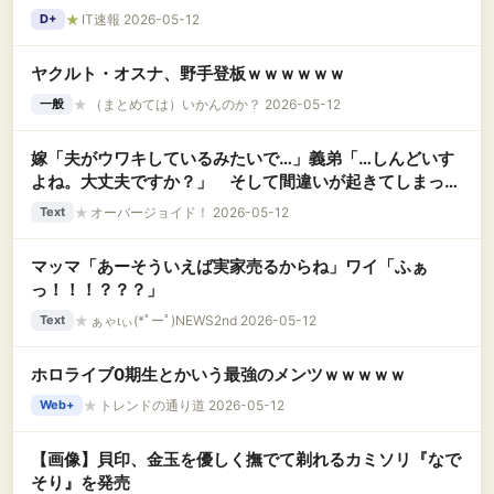
★
IT速報 2026-05-12
D+
ヤクルト・オスナ、野手登板ｗｗｗｗｗｗ
★
（まとめては）いかんのか？ 2026-05-12
一般
嫁「夫がウワキしているみたいで…」義弟「…しんどいす
よね。大丈夫ですか？」 そして間違いが起きてしまっ
た。その結果は想定外で……….
★
オーバージョイド！ 2026-05-12
Text
マッマ「あーそういえば実家売るからね」ワイ「ふぁ
っ！！！？？？」
★
ぁゃιぃ(*ﾟーﾟ)NEWS2nd 2026-05-12
Text
ホロライブ0期生とかいう最強のメンツｗｗｗｗｗ
★
トレンドの通り道 2026-05-12
Web+
【画像】貝印、金玉を優しく撫でて剃れるカミソリ『なで
そり』を発売