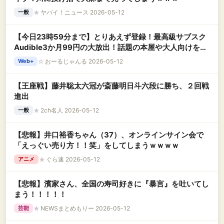
★
ヤバイ！ニュース 2026-05-12
一般
【今日23時59分まで】とりあえず登録！最高級サブスク
Audible3か月99円の大放出！話題の本屋や大人向けを主
演や人気声優が音読、通勤睡眠に最高ｗ
☆
おーるじゃんる 2026-05-12
Web+
【王座戦】藤井聡太六冠が斎藤明日斗六段に勝ち、２回戦
進出
★
2ch名人 2026-05-12
一般
【悲報】井口裕香ちゃん（37）、オンラインサイン会で
「えっぐい売り方！！笑」をしてしまうｗｗｗｗ
★
ぐら速 2026-05-12
アニメ
【悲報】濱家さん、全国の寿司好きに『暴言』を吐いてし
まう！！！！！
★
NEWSまとめもりー 2026-05-12
芸能