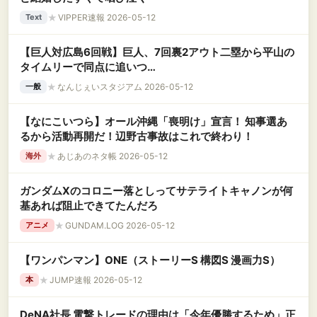
★
VIPPER速報 2026-05-12
Text
【巨人対広島6回戦】巨人、7回裏2アウト二塁から平山の
タイムリーで同点に追いつ
く！！！！！！！！！！！！！！！
★
なんじぇいスタジアム 2026-05-12
一般
【なにこいつら】オール沖縄「喪明け」宣言！ 知事選あ
るから活動再開だ！辺野古事故はこれで終わり！
★
あじあのネタ帳 2026-05-12
海外
ガンダムXのコロニー落としってサテライトキャノンが何
基あれば阻止できてたんだろ
★
GUNDAM.LOG 2026-05-12
アニメ
【ワンパンマン】ONE（ストーリーS 構図S 漫画力S）
★
JUMP速報 2026-05-12
本
DeNA社長 電撃トレードの理由は「今年優勝するため」正