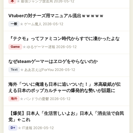
★
最強ジャンプ放送局 2026-05-12
本
Vtuberの対チーズ用マニュアル流出ｗｗｗｗｗ
★
ゲーム魔人 2026-05-12
一般
『テクモ』ってファミコン時代からすでに凄かったよな
★
ゆるゲーマー遅報 2026-05-12
Game
なぜsteamゲーマーはヱロゲをやらないのか
★
ああ言えばForYou 2026-05-12
Text
海外「ついに俺達も日本に追いついた！」 米高級紙が伝
える日本のポップカルチャーの爆発的な勢いが話題に
★
パンドラの憂鬱 2026-05-12
海外
【爆笑】日本人「生活苦しいよお」日本人「消去法で自民
党」←これ
★
IT速報 2026-05-12
D+