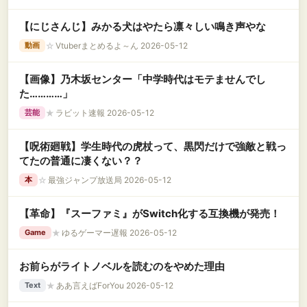
【にじさんじ】みかる犬はやたら凛々しい鳴き声やな
☆
Vtuberまとめるよ～ん 2026-05-12
動画
【画像】乃木坂センター「中学時代はモテませんでし
た…………」
★
ラビット速報 2026-05-12
芸能
【呪術廻戦】学生時代の虎杖って、黒閃だけで強敵と戦っ
てたの普通に凄くない？？
☆
最強ジャンプ放送局 2026-05-12
本
【革命】『スーファミ』がSwitch化する互換機が発売！
★
ゆるゲーマー遅報 2026-05-12
Game
お前らがライトノベルを読むのをやめた理由
★
ああ言えばForYou 2026-05-12
Text