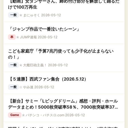
【動画】女ダンサーさん、締め付け部分を解放して踊るだ
けで100万再生
★
まにゅそく 2026-05-12
一般
「ジャンプ作品で一番泣いたシーン」
★
JUMP速報 2026-05-12
本
こども家庭庁「予算7兆円使っても少子化が止まらない
の！」
★
大艦巨砲主義！ 2026-05-12
一般
【５連勝】西武ファン集合（2026.5.12）
☆
やみ速 2026-05-12
一般
【新台】サミー「Lビッグドリーム」感想・評判・ホール
データまとめ！5000枚突破率58％、7000枚突破率37％
に嘘偽りなし！出玉が欲しい人はこの台一択だろこれ
★
パチンコ・パチスロ.com 2026-05-12
Game