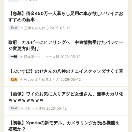
バッグの中身は親の血税だろ！
【急募】借金450万一人暮らし足用の車が欲しいワイにお
すすめの新車
☆
思考ちゃんねる 2026-05-12
Text
政府 カルビーにヒアリングへ 中東情勢受けたパッケー
ジ変更方針受け
★
日本第一！ニュース録 2026-05-12
一般
【ぶいすぽ】のせさんの八神のチェイスクッソダサくて草
★
Vtuberまとめるよ～ん 2026-05-12
動画
【画像】ワイのお気に入りアダビ女優さん、無事カカリ化
ｗｗｗｗｗｗｗｗ
★
ラビット速報 2026-05-12
Text
【朗報】Xperiaの新モデル、カメラリングが光る機能を
搭載か？