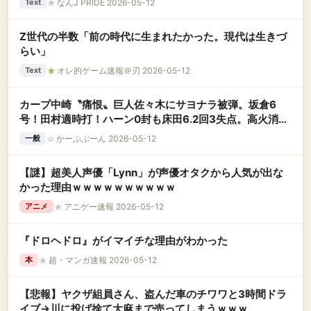
★
なんJ PRIDE 2026-05-12
Text
Z世代の半数「前の時代に生まれたかった。現代は生きづ
らい」
★
オレ的ゲーム速報＠刃 2026-05-12
Text
カープ中崎〝痛恨〟巨人佐々木にサヨナラ被弾。坂倉6
号！田村適時打！ハーン0封も床田6.2回3失点。高火消し
失敗【広島3-5x巨人/試合結果】
☆
かーぷぶーん 2026-05-12
一般
【謎】超美人声優「Lynn」が声優オタクから人気が出な
かった理由ｗｗｗｗｗｗｗｗｗｗ
★
アニゲー速報 2026-05-12
アニメ
『ドロヘドロ』がイマイチな理由がわかった
★
超・マンガ速報 2026-05-12
本
【悲報】ヤクザ組員さん、盗んだ車のチワワと3時間ドラ
イブ→川に投げ捨て大麻まで売ってしまうｗｗｗ