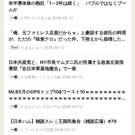
米半導体株の熱狂「1～2年は続く」 バブルではなくブー
ムか
★
PCパーツまとめ 2026-05-12
一般
「俺、元ファミレス店員だからｗ」と豪語する彼氏の料理
が、ただの『味覚テロ』だった件。下拵えから崩壊した創
作料理（笑）を振る舞うくせに、私の料理にはプロ気取り
★
まなにゅ～ 2026-05-12
Text
でダメ出ししてきて・・・
日本共産党と、NY市長マムダニ氏が所属する急進左派指
導部『在日米軍基地撤去』で一致
★
日本第一！ニュース録 2026-05-12
一般
MLB5月のOPSトップ10&ワースト10ｗｗｗｗｗｗｗｗｗ
ｗｗｗｗｗｗｗｗｗｗｗｗｗｗｗｗｗｗｗｗｗｗｗｗｗｗ
ｗｗｗｗｗｗｗ
★
なんじぇいスタジアム 2026-05-12
一般
【日本ハム】雑談スレ｜王国民集合（雑談広場）#79
☆
ファイターズ王国 2026-05-12
一般