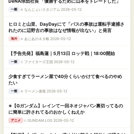
DeNA球団社長 「優勝するために山本をトレードした」
★
なんじぇいスタジアム 2026-05-12
一般
ヒロミと山里、DayDayにて「バスの事故は運転手逮捕さ
れたのに辺野古の事故はなぜ情報が出ない」と発言
★
あじあのネタ帳 2026-05-12
海外
【予告先発】福島蓮｜5月13日 ロッテ戦｜18:00開始
☆
ファイターズ王国 2026-05-12
一般
少食すぎてラーメン屋で40分くらいかけて食べるのやめ
たい
★
ラーメン速報 2026-05-12
一般
※【Gガンダム】レインて一回ネオジャパン裏切ってるの
に簡単に許されてるのおかしくねえか
☆
GUNDAM.LOG 2026-05-12
アニメ