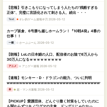
【悲報】引きこもりになってしまう人たちの“残酷すぎる
正体”、完璧に言語化されて刺さる人、続出・・・
★
オレ的ゲーム速報＠刃 2026-05-12
Text
カープ坂倉、6号勝ち越しホームラン！『10戦4発』4番の
仕事！！
☆
かーぷぶーん 2026-05-12
一般
【朗報】LoLの日本鯖の人口、配信者のお陰で8万人から
30万人になるｗｗｗｗｗｗｗｗｗ
★
アニゲー速報 2026-05-12
アニメ
【速報】モンキー・D・ドラゴンの能力、ついに判明
wwwwwwwwwwwwwwwwwwwwwwwwwwwwwwww
★
超・マンガ速報 2026-05-12
本
【PICKUP】愛護団体、どんぐり撒く対策をしていたのに
も関わらずツキノワグマの主食、ドングリじゃなかっ...