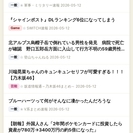
★
軍事・ミリタリー速報 2026-05-12
一般
『シャインポスト』DLランキング6位になってしまう
☆
SWITCH速報 2026-05-12
Game
北アルプス烏帽子岳で倒れている男性を発見 病院で死亡
が確認 野口五郎岳方面に入山して行方不明の59歳男性
か 捜索中のヘリが発見
☆
登山ちゃんねる 2026-05-12
一般
川端晃菜ちゃんのキュンキュンセリフが可愛すぎる！！！
【乃木坂46】
☆
坂道情報通～乃木坂46まとめ～ 2026-05-12
芸能
ブルーハーツって何がそんなに凄かったんだろうな
★
V系まとめ速報 2026-05-12
一般
【朗報】外国人さん「2年間ポケモンカードに投資したら
資産が780万→3400万円の約5倍になった」