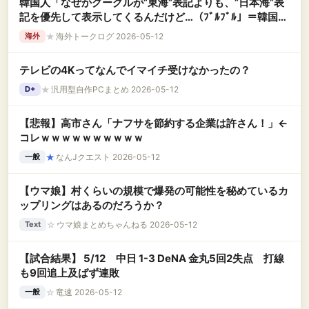
韓国人「なぜかグーグルが”東海”表記よりも、”日本海”表
記を優先して表示してくるんだけど…（ﾌﾞﾙﾌﾞﾙ」＝韓国の
反応
★
海外トークログ 2026-05-12
海外
テレビの4Kってなんでイマイチ受けなかったの？
★
汎用型自作PCまとめ 2026-05-12
D+
【悲報】高市さん「ナフサを節約する企業は許さん！」←
コレｗｗｗｗｗｗｗｗｗｗ
★
なんJクエスト 2026-05-12
一般
【ウマ娘】村くらいの規模で爆発の可能性を秘めているカ
ップリングはあるのだろうか？
☆
ウマ娘まとめちゃんねる 2026-05-12
Text
【試合結果】 5/12 中日 1-3 DeNA 金丸5回2失点 打線
も9回追上及ばず連敗
☆
竜速 2026-05-12
一般