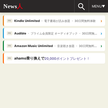
News
人
MENU▼
›
Kindle Unlimited
・ 電子書籍が読み放題 ・ 30日間無料体験
PR
›
Audible
・ プライム会員限定 オーディオブック ・ 30日間無料体験
PR
›
Amazon Music Unlimited
・ 音楽聴き放題 ・ 30日間無料体験
PR
ahamo乗り換えで
20,000ポイントプレゼント！
PR