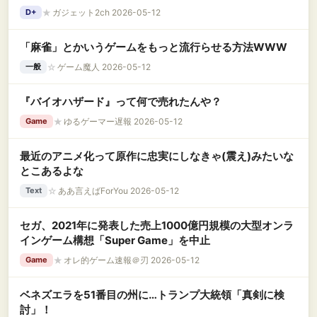
★
ガジェット2ch 2026-05-12
D+
「麻雀」とかいうゲームをもっと流行らせる方法WWW
☆
ゲーム魔人 2026-05-12
一般
『バイオハザード』って何で売れたんや？
★
ゆるゲーマー遅報 2026-05-12
Game
最近のアニメ化って原作に忠実にしなきゃ(震え)みたいな
とこあるよな
☆
ああ言えばForYou 2026-05-12
Text
セガ、2021年に発表した売上1000億円規模の大型オンラ
インゲーム構想「Super Game」を中止
★
オレ的ゲーム速報＠刃 2026-05-12
Game
ベネズエラを51番目の州に…トランプ大統領「真剣に検
討」！