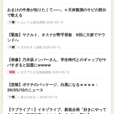
おまけの中身が知りたくて――。←天体観測のサビの部分
で歌える
★
なんでも受信遅報 2026-05-12
一般
【緊急】ヤクルト、オスナが野手登板 9回に大差でマウ
ンドへ
★
日刊やきう速報 2026-05-12
一般
【画像】乃木坂メンバーさん、学生時代とのギャップがヤ
バすぎると話題にwwww
★
女子アナお宝画像速報 2026-05-12
芸能
【悲報】ポテチのパッケージ、白黒になるｗｗｗｗ：
26/05/12のニュース
☆
春が大好きっ 2026-05-12
一般
【ラブライブ！】イキヅライブ、新規企画「好きにやって