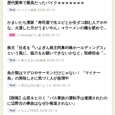
歴代愛車で最高だったバイクｗｗｗｗｗｗｗ
★
バイク速報 2026-05-12
Text
かまいたち濱家「寿司屋で生エビとか生ダコ頼む人アホや
な。火通した方がうまいやん」→ラーメンの麺を硬めで注
文する人にも疑問
★
News@フレ速 2026-05-12
芸能
株主「社名を『いよぎん株主阿鼻叫喚ホールディングス』
という風に、協力をお願いできないかなと」取締役会「ン
拒否するゥ」
★
稼げるまとめ速報 2026-05-12
Text
魚介類はマグロやサーモンだけじゃない！ 「マイナー
魚」の美味しさに気づく人が急増中
☆
明日は何を食べようか 2026-05-12
Text
【朗報】山里＆ヒロミ「バス事故の運転手は逮捕されたの
に辺野古の事故はなぜか報道されない」
★
なんJ PRIDE 2026-05-12
Text