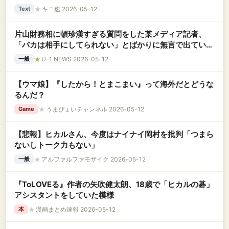
★
キニ速 2026-05-12
Text
片山財務相に頓珍漢すぎる質問をした某メディア記者、
「バカは相手にしてられない」とばかりに無言で出ていか
れてしまい……
★
U-1 NEWS 2026-05-12
一般
【ウマ娘】『したから！とまこまい』って海外だとどうな
るんだ？
★
うまぴょいチャンネル 2026-05-12
Game
【悲報】ヒカルさん、今度はナイナイ岡村を批判「つまら
ないしトーク力もない」
★
アルファルファモザイク 2026-05-12
一般
『ToLOVEる』作者の矢吹健太朗、18歳で「ヒカルの碁」
アシスタントをしていた模様
★
漫画まとめ速報 2026-05-12
本