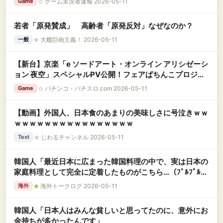
☆
ゲーム実況者速報 2026-05-11
Game
若者「原発賛成」 高齢者「原発反対」なぜなのか？
★
大艦巨砲主義！ 2026-05-11
一般
【新台】京楽「e ソードアート・オンライン アリシゼーシ
ョン 夜空」スペシャルPV公開！フェアぱちんこプロジェ
クト第一弾！エンターテインメントは蘇る！！
☆
パチンコ・パチスロ.com 2026-05-11
Game
【動画】外国人、日本食のあまりの美味しさに号泣きｗｗ
ｗｗｗｗｗｗｗｗｗｗｗｗｗｗｗｗ
★
じわるチャンネル 2026-05-11
Text
韓国人「最近日本に広まった韓国料理の中で、実は日本の
家庭料理として完全に定着したものがこちら…（ﾌﾞﾙﾌﾞﾙ」
＝韓国の反応
★
海外トークログ 2026-05-11
海外
韓国人「日本人はみんな貧しいと思ってたのに、意外にお
金持ちが多かったんです」