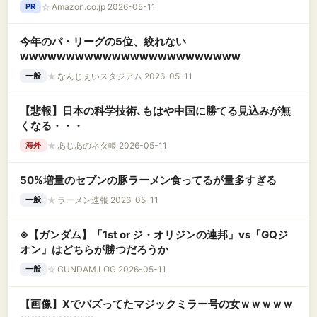
ル 高速データ転送 lightning ナイロン編み 最大
☆
Amazon.co.jp 2026-05-11
PR
2.4A急速充電 断線防止 超高耐久iPhone14/14
Pro/13/13 Pro/12/11/X/8/8plus/7/6/iPad 各種
今年のパ・リーグの5位、絞れない
対応
wwwwwwwwwwwwwwwwwwwwwwww
★
なんじぇいスタジアム 2026-05-11
一般
【悲報】日本の科学技術､もはや中国に勝てる見込みが無
くなる・・・
★
あじあのネタ帳 2026-05-11
海外
50%増量のセブンの豚ラーメン食ってるが量多すぎる
★
ラーメン速報 2026-05-11
一般
※【ガンダム】「1st or ジ・オリジンの連邦」vs「GQジ
オン」はどちらが勝つだろうか
☆
GUNDAM.LOG 2026-05-11
一般
【画像】Xでバズってたマジックミラー号の女ｗｗｗｗｗ