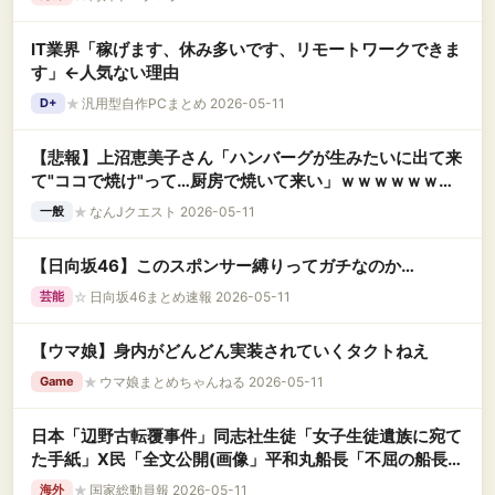
IT業界「稼げます、休み多いです、リモートワークできま
す」←人気ない理由
★
汎用型自作PCまとめ 2026-05-11
D+
【悲報】上沼恵美子さん「ハンバーグが生みたいに出て来
て"ココで焼け"って…厨房で焼いて来い」ｗｗｗｗｗｗｗ
ｗｗｗ
★
なんJクエスト 2026-05-11
一般
【日向坂46】このスポンサー縛りってガチなのか…
☆
日向坂46まとめ速報 2026-05-11
芸能
【ウマ娘】身内がどんどん実装されていくタクトねえ
★
ウマ娘まとめちゃんねる 2026-05-11
Game
日本「辺野古転覆事件」同志社生徒「女子生徒遺族に宛て
た手紙」X民「全文公開(画像」平和丸船長「不屈の船長が
死んじゃった」同志社生徒「笑顔で話していた(告発」→
★
国家総動員報 2026-05-11
海外