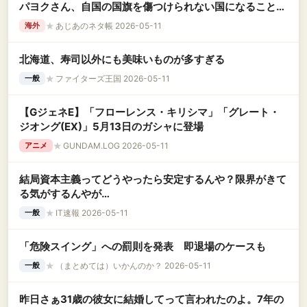
パヨクさん、自国の国旗を傷つけられない国になることに
絶望
★
あじあのネタ帳 2026-05-11
海外
北海道、寿司以外にも美味いものが多すぎる
★
ファイターズ王国 2026-05-11
一般
【GジェネE】「フローレンス・キリシマ」「グレート・
ジオング(EX)」5月13日のガシャに登場
★
GUNDAM.LOG 2026-05-11
アニメ
結局資本主義ってどうやったら安定するんや？限界がきて
る気がするんやが…
★
IT速報 2026-05-11
一般
「危険スイング」への罰則を発表 即退場のケースも
★
（まとめては）いかんのか？ 2026-05-11
一般
昨日さぁ31歳の彼女に結婚してって言われたのよ。7年の