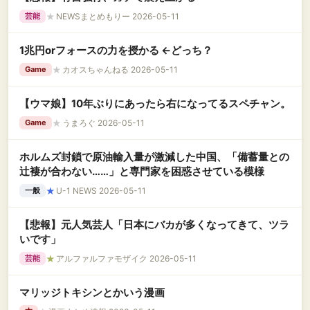
★
NEWSまとめもりー 2026-05-11
芸能
1兆円orフォースの力を授かる ←どっち？
★
カオスちゃんねる 2026-05-11
Game
【ウマ娘】10年ぶりにあったら右になってるスペチャン。
★
うまろぐ 2026-05-11
Game
ホルムズ封鎖で原油輸入量が激減した中国、「備蓄量との
辻褄が合わない……」と専門家を困惑させている模様
★
U-1 NEWS 2026-05-11
一般
【悲報】元人気芸人「日本にバカが多くなってきて、ツラ
いです」
★
アルファルファモザイク 2026-05-11
芸能
マリッジトキシンとかいう漫画