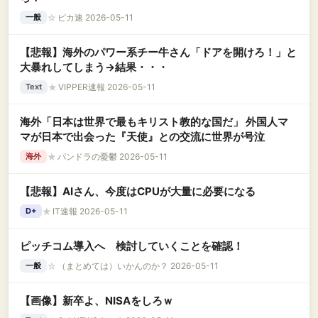
☆
ピカ速 2026-05-11
一般
【悲報】海外のパワー系チー牛さん「ドアを開けろ！」と
大暴れしてしまう→結果・・・
★
VIPPER速報 2026-05-11
Text
海外「日本は世界で最もキリスト教的な国だ」 外国人マ
マが日本で出会った『天使』との交流に世界が号泣
★
パンドラの憂鬱 2026-05-11
海外
【悲報】AIさん、今度はCPUが大量に必要になる
★
IT速報 2026-05-11
D+
ピッチコム導入へ 検討していくことを確認！
☆
（まとめては）いかんのか？ 2026-05-11
一般
【画像】新卒よ、NISAをしろｗ