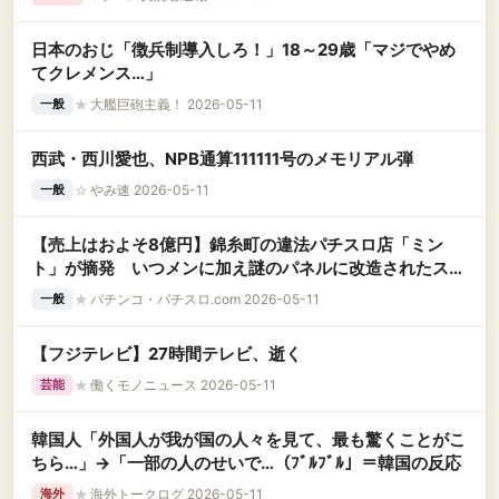
日本のおじ「徴兵制導入しろ！」18～29歳「マジでやめ
てクレメンス…」
★
大艦巨砲主義！ 2026-05-11
一般
西武・西川愛也、NPB通算111111号のメモリアル弾
☆
やみ速 2026-05-11
一般
【売上はおよそ8億円】錦糸町の違法パチスロ店「ミン
ト」が摘発 いつメンに加え謎のパネルに改造されたスー
ミラなどが押収される
★
パチンコ・パチスロ.com 2026-05-11
一般
【フジテレビ】27時間テレビ、逝く
★
働くモノニュース 2026-05-11
芸能
韓国人「外国人が我が国の人々を見て、最も驚くことがこ
ちら…」→「一部の人のせいで…（ﾌﾞﾙﾌﾞﾙ」＝韓国の反応
★
海外トークログ 2026-05-11
海外