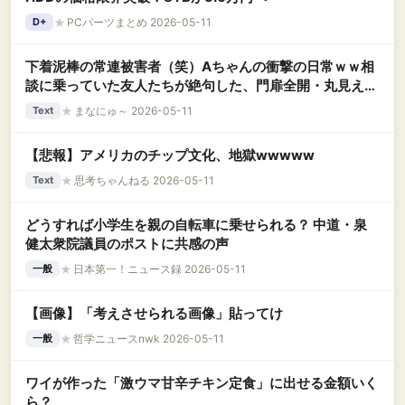
★
PCパーツまとめ 2026-05-11
D+
下着泥棒の常連被害者（笑）Aちゃんの衝撃の日常ｗｗ相
談に乗っていた友人たちが絶句した、門扉全開・丸見えカ
ーポートでの『下着干し』←何を思ってそこに干したの
★
まなにゅ～ 2026-05-11
Text
か？
【悲報】アメリカのチップ文化、地獄wwwww
★
思考ちゃんねる 2026-05-11
Text
どうすれば小学生を親の自転車に乗せられる？ 中道・泉
健太衆院議員のポストに共感の声
★
日本第一！ニュース録 2026-05-11
一般
【画像】「考えさせられる画像」貼ってけ
★
哲学ニュースnwk 2026-05-11
一般
ワイが作った「激ウマ甘辛チキン定食」に出せる金額いく
ら？