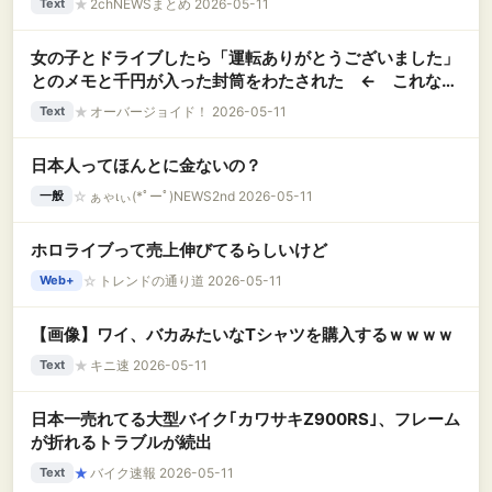
★
2chNEWSまとめ 2026-05-11
Text
女の子とドライブしたら「運転ありがとうございました」
とのメモと千円が入った封筒をわたされた ← これなん
かイヤじゃない…….？
★
オーバージョイド！ 2026-05-11
Text
日本人ってほんとに金ないの？
☆
ぁゃιぃ(*ﾟーﾟ)NEWS2nd 2026-05-11
一般
ホロライブって売上伸びてるらしいけど
☆
トレンドの通り道 2026-05-11
Web+
【画像】ワイ、バカみたいなTシャツを購入するｗｗｗｗ
★
キニ速 2026-05-11
Text
日本一売れてる大型バイク｢カワサキZ900RS｣、フレーム
が折れるトラブルが続出
★
バイク速報 2026-05-11
Text