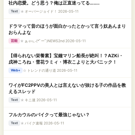
社内恋愛。どう思う？俺は正直迷ってる……..
★
オーバージョイド！ 2026-05-11
Text
ドラマって昔のほうが面白かったとかって言う奴あんまり
おらんよな
★
ぁゃιぃ(*ﾟーﾟ)NEWS2nd 2026-05-11
芸能
【得られない栄養素】宝鐘マリン船長が絶叫！？AZKi・
戌神ころね・雪花ラミィ・博衣こよりと大パニック！
☆
トレンドの通り道 2026-05-11
Web+
ワイがFC2PPVの美人とは言えないが抜ける子の作品を教
えるスレッド
★
キニ速 2026-05-11
Text
フルカウルのバイクって最強じゃない？
★
バイク速報 2026-05-11
Text