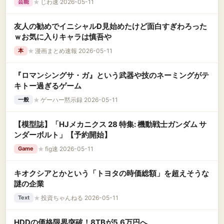
★
じわ速 2026-05-11
芸能
友人の勧めでイニシャルD見始めたけど面白すぎわろった
ｗお気に入りキャラは慎吾や
★
漫画まとめ速報 2026-05-11
本
『ロマンシングサ・ガ』という武器や技のネーミングがテ
キトー過ぎるゲーム
★
ゲーハー黙示録 2026-05-11
一般
【模型誌】「HJメカニクス 28 特集: 機動戦士ガンダム サ
ンダーボルト」【予約開始】
★
fig速 2026-05-11
Game
キオクシアとかという「トヨタの時価総額」を超えそうな
謎の企業
★
投資ちゃんねる 2026-05-11
Text
HDDの価格限界突破！8TBが5.6万円へ