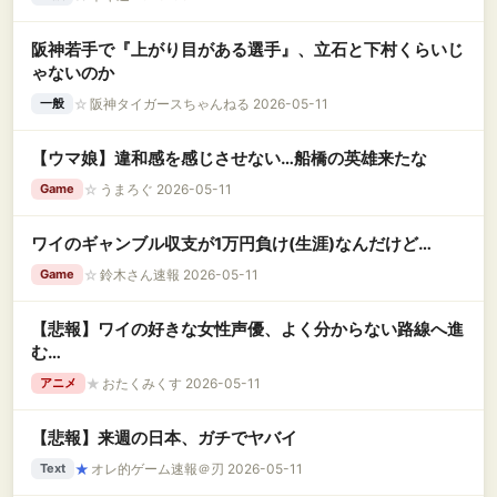
阪神若手で『上がり目がある選手』、立石と下村くらいじ
ゃないのか
☆
阪神タイガースちゃんねる 2026-05-11
一般
【ウマ娘】違和感を感じさせない…船橋の英雄来たな
☆
うまろぐ 2026-05-11
Game
ワイのギャンブル収支が1万円負け(生涯)なんだけど…
☆
鈴木さん速報 2026-05-11
Game
【悲報】ワイの好きな女性声優、よく分からない路線へ進
む…
★
おたくみくす 2026-05-11
アニメ
【悲報】来週の日本、ガチでヤバイ
★
オレ的ゲーム速報＠刃 2026-05-11
Text