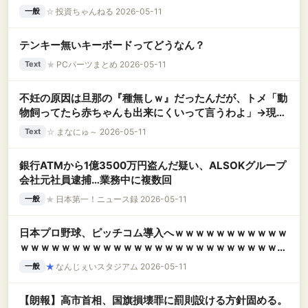
☆
投資ちゃんねる 2026-05-11
一般
テンキー無いキーボードってどうなん？
★
PCパーツまとめ 2026-05-11
Text
不妊の原因は旦那の『種無しｗ』だったんだが、トメ「動
物飼ってたら赤ちゃんも出来にくいって言うわよ」→現実
逃避した旦那とトメが結託し、愛猫を「不妊の毒を出す駄
☆
まなにゅ～ 2026-05-11
Text
猫ｗ」と決めつけ川へ投げ捨てて・・・
銀行ATMから1億3500万円盗んだ疑い、ALSOKグループ
会社元社員逮捕…業務中に複数回
★
日本第一！ニュース録 2026-05-11
一般
日本プロ野球、ピッチコム導入へｗｗｗｗｗｗｗｗｗｗｗ
ｗｗｗｗｗｗｗｗｗｗｗｗｗｗｗｗｗｗｗｗｗｗｗｗｗｗ
ｗｗｗｗｗ
★
なんじぇいスタジアム 2026-05-11
一般
【朗報】高市首相、国旗損壊罪に罰則設ける方針固める。