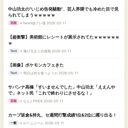
中山功太の“いじめ告発騒動”、芸人界隈でも冷めた目で見
られてしまうｗｗｗｗｗ
★
News@フレ速 2026-05-11
芸能
【超衝撃】美術館にレシートが展示されてたｗｗｗｗｗｗ
ｗ
★
稼げるまとめ速報 2026-05-11
Text
【画像】ポケモンカフェきた
☆
明日は何を食べようか 2026-05-11
Text
サバンナ高橋「すいませんでした」中山功太「ええんや
で」ネット民「これで終わりにさせるな！」
★
なんJ PRIDE 2026-05-11
芸能
カープ坂倉&持丸、セ週間打撃成績1位&2位に躍り出る！
★
かーぷぶーん 2026-05-11
一般