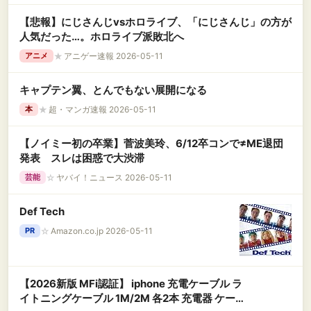
【悲報】にじさんじvsホロライブ、「にじさんじ」の方が
人気だった…。ホロライブ派敗北へ
★
アニゲー速報 2026-05-11
アニメ
キャプテン翼、とんでもない展開になる
★
超・マンガ速報 2026-05-11
本
【ノイミー初の卒業】菅波美玲、6/12卒コンで≠ME退団
発表 スレは困惑で大渋滞
☆
ヤバイ！ニュース 2026-05-11
芸能
Def Tech
☆
Amazon.co.jp 2026-05-11
PR
【2026新版 MFi認証】 iphone 充電ケーブル ラ
イトニングケーブル 1M/2M 各2本 充電器 ケーブ