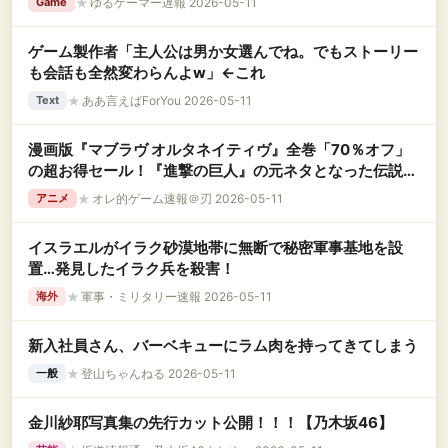
★
ゆるゲーマー遅報 2026-05-11
Game
ゲーム製作者「主人公は男か女選んでね。でもストーリー
も会話も全然変わらんよw」←これ
★
ああ言えばForYou 2026-05-11
Text
漫画版『マブラヴ オルタネイティヴ』全巻「70％オフ」
の超お得セール！『進撃の巨人』の元ネタとなった伝説的
な名作！全17巻「10,780円」→「3,232円」
★
オレ的ゲーム速報＠刃 2026-05-11
アニメ
イスラエルがイラク砂漠地帯に無断で秘密軍事基地を設
置…発見したイラク兵を殺害！
★
軍事・ミリタリー速報 2026-05-11
海外
新入社員さん、バーベキューにラム肉を持ってきてしまう
★
登山ちゃんねる 2026-05-11
一般
金川紗耶写真集の先行カット公開！！！【乃木坂46】