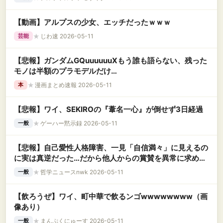
【動画】アルプスの少女、エッチだったｗｗｗ
★
じわ速 2026-05-11
芸能
【悲報】ガンダムGQuuuuuuXもう誰も語らない、残った
モノは半額のプラモデルだけ…
★
漫画まとめ速報 2026-05-11
本
【悲報】ワイ、SEKIROの『葦名一心』が倒せず3日経過
★
ゲーハー黙示録 2026-05-11
一般
【悲報】自己愛性人格障害、一見「自信満々」に見えるの
に実は真逆だった…だから他人からの賞賛を異常に求める
らしい
★
哲学ニュースnwk 2026-05-11
一般
【飲ろうぜ】ワイ、町中華で飲るンゴwwwwwwww（画
像あり）
★
まんぷくにゅーす 2026-05-11
一般