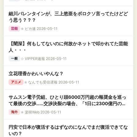
細川バレンタインが、三上悠亜をボロクソ言ってたけどど
う思う？？？
★
ピカ速 2026-05-11
芸能
【闇深】何もしてないのに何故かネットで叩かれてた芸能
人・・・
☆
VIPPER速報 2026-05-11
一般
立花理香かわいいやんな？
★
なんでも受信遅報 2026-05-11
アニメ
サムスン電子労組、ひとり頭6000万円超の報奨金を巡っ
て最後の交渉……交渉決裂の場合、「1日に2300億円の損
失」が予想されるストライキへ
★
楽韓Web 2026-05-11
海外
円安で日本が復活するはずなのになんでまだ復活できてな
いの？