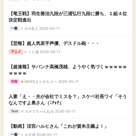
【竜王戦】羽生善治九段が三浦弘行九段に勝ち、１組４位
決定戦進出
☆
2ch名人 2026-05-11
一般
【悲報】超人気若手声優、デスドル砲・・・
★
ぐら速 2026-05-11
アニメ
【超速報】サバンナ高橋茂雄、ようやく気づくｗｗｗｗｗ
ｗｗｗｗ
★
NEWSまとめもりー 2026-05-11
芸能
人妻「え・・夫が会社でミスを？」スケベ社長ワイ「そう
なんですよ奥さん（ﾆﾁｬｱ」
★
カオスちゃんねる 2026-05-11
Text
【動画】涼宮ハルヒさん「これが資本主義よ！」
☆
ネギ速 2026-05-11
一般