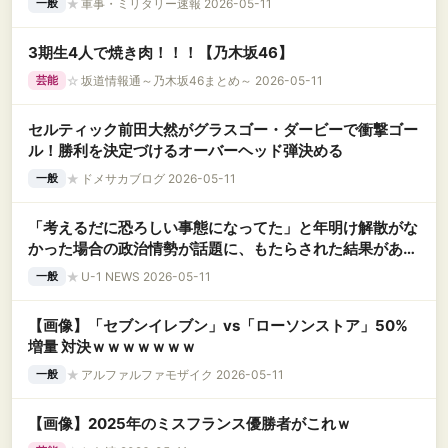
★
軍事・ミリタリー速報 2026-05-11
一般
3期生4人で焼き肉！！！【乃木坂46】
☆
坂道情報通～乃木坂46まとめ～ 2026-05-11
芸能
セルティック前田大然がグラスゴー・ダービーで衝撃ゴー
ル！勝利を決定づけるオーバーヘッド弾決める
★
ドメサカブログ 2026-05-11
一般
「考えるだに恐ろしい事態になってた」と年明け解散がな
かった場合の政治情勢が話題に、もたらされた結果があま
りにも最善で……
★
U-1 NEWS 2026-05-11
一般
【画像】「セブンイレブン」vs「ローソンストア」50%
増量 対決ｗｗｗｗｗｗｗ
★
アルファルファモザイク 2026-05-11
一般
【画像】2025年のミスフランス優勝者がこれｗ