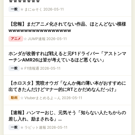
ｗｗｗｗｗｗｗ
★
まにゅそく 2026-05-11
一般
【悲報】まだアニメ化されてない作品、ほとんどない模様
wwwwwwwwwwwwwwww
☆
JUMP速報 2026-05-11
アニメ
ホンダが改善すれば戦えると元F1ドライバー「アストンマ
ーチンAMR26は皆が考えているほど悪くない」
★
F1情報通 2026-05-11
一般
【ホロスタ】荒咬オウガ「なんか俺の薄い本がおすすめに
出てきたんだけどマナー的にRTとかだめなんだっけ」
☆
Vtuberまとめるよ～ん 2026-05-11
動画
【速報】ハンマーおじ、元気そう「知らない人たちからの
差し入れ、励まされる」
WWWWWWWWWWWWWWWWW
★
ラビット速報 2026-05-11
一般