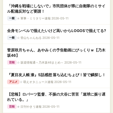
「沖縄を戦場にしないで」市民団体が県に自衛隊のミサイ
ル配備反対など要請！
★
軍事・ミリタリー速報 2026-05-11
一般
全身モンベルで揃えたいけど高いからLOGOSで揃えてる?
☆
登山ちゃんねる 2026-05-11
一般
菅原咲月ちゃん、あやみくの予告動画にびっくりｗ【乃木
坂46】
☆
坂道情報通～乃木坂46まとめ～ 2026-05-11
芸能
『夏目友人帳 漆』5話感想 落ち込むちょび！皆で鱗探し！
☆
萌えオタニュース速報 2026-05-11
アニメ
【悲報】ロバーツ監督、不振の大谷に苦言「速球に振り遅
れている。」
★
日刊やきう速報 2026-05-11
芸能