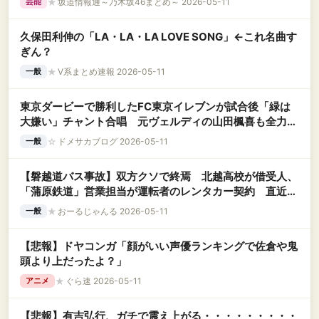
★
坂道情報通～乃木坂46まとめ～ 2026-05-11
芸能
久保田利伸の「LA・LA・LA LOVE SONG」←これ名曲す
ぎん？
★
V系まとめ速報 2026-05-11
一般
東京ダービーで勝利したFC東京イレブンが試合後「緑は
大嫌い」チャント合唱 元ヴェルディの山田楓喜も全力ガ
ッツポーズで熱唱
☆
ドメサカブログ 2026-05-11
一般
【磐越道バス事故】双方クソで終焉 北越高校が借受人、
「蒲原鉄道」営業担当が運転者のレンタカー契約 直近1
年で約10件
★
おーるじゃんる 2026-05-11
一般
【悲報】ドヤコンガ「顔がいい声優ランキングで佐倉や鬼
頭より上だったよ？」
★
ぐら速 2026-05-11
アニメ
【悲報】有吉弘行、ガチで震え上がる・・・・・・・・・