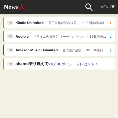
News
人
MENU▼
›
Kindle Unlimited
・ 電子書籍が読み放題 ・ 30日間無料体験
PR
›
Audible
・ プライム会員限定 オーディオブック ・ 30日間無料体験
PR
›
Amazon Music Unlimited
・ 音楽聴き放題 ・ 30日間無料体験
PR
ahamo乗り換えで
20,000ポイントプレゼント！
PR