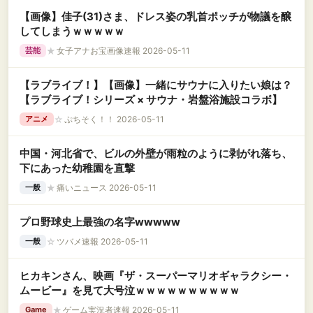
【画像】佳子(31)さま、ドレス姿の乳首ポッチが物議を醸
してしまうｗｗｗｗｗ
★
女子アナお宝画像速報 2026-05-11
芸能
【ラブライブ！】【画像】一緒にサウナに入りたい娘は？
【ラブライブ！シリーズ × サウナ・岩盤浴施設コラボ】
☆
ぷちそく！！ 2026-05-11
アニメ
中国・河北省で、ビルの外壁が雨粒のように剥がれ落ち、
下にあった幼稚園を直撃
★
痛いニュース 2026-05-11
一般
プロ野球史上最強の名字wwwww
☆
ツバメ速報 2026-05-11
一般
ヒカキンさん、映画『ザ・スーパーマリオギャラクシー・
ムービー』を見て大号泣ｗｗｗｗｗｗｗｗｗｗ
★
ゲーム実況者速報 2026-05-11
Game