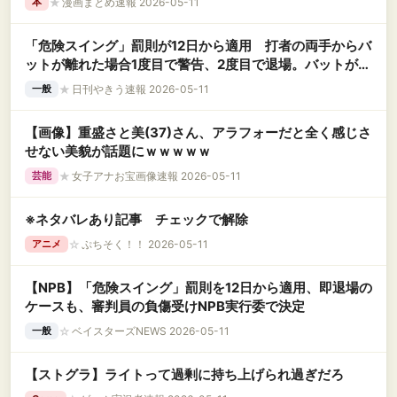
★
漫画まとめ速報 2026-05-11
本
「危険スイング」罰則が12日から適用 打者の両手からバ
ットが離れた場合1度目で警告、2度目で退場。バットが他
者に直接当たった場合は即退場
★
日刊やきう速報 2026-05-11
一般
【画像】重盛さと美(37)さん、アラフォーだと全く感じさ
せない美貌が話題にｗｗｗｗｗ
★
女子アナお宝画像速報 2026-05-11
芸能
※ネタバレあり記事 チェックで解除
☆
ぷちそく！！ 2026-05-11
アニメ
【NPB】「危険スイング」罰則を12日から適用、即退場の
ケースも、審判員の負傷受けNPB実行委で決定
☆
ベイスターズNEWS 2026-05-11
一般
【ストグラ】ライトって過剰に持ち上げられ過ぎだろ