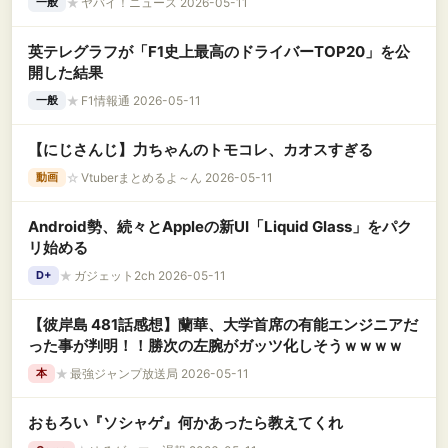
★
ヤバイ！ニュース 2026-05-11
一般
英テレグラフが「F1史上最高のドライバーTOP20」を公
開した結果
★
F1情報通 2026-05-11
一般
【にじさんじ】力ちゃんのトモコレ、カオスすぎる
☆
Vtuberまとめるよ～ん 2026-05-11
動画
Android勢、続々とAppleの新UI「Liquid Glass」をパク
リ始める
★
ガジェット2ch 2026-05-11
D+
【彼岸島 481話感想】蘭華、大学首席の有能エンジニアだ
った事が判明！！勝次の左腕がガッツ化しそうｗｗｗｗ
★
最強ジャンプ放送局 2026-05-11
本
おもろい『ソシャゲ』何かあったら教えてくれ