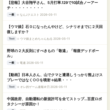
【悲報】大谷翔平さん、5月打率.129で10試合ノーアー
チ・・・・・・・・・
★
なんJクエスト 2026-05-11
一般
【ウマ娘】石０になったんやけど、シナリオまでに２天回
復しますか？
☆
ウマ娘まとめちゃんねる 2026-05-11
Text
野球の２大反則にすべきもの「敬遠」「報復デッドボー
ル」
☆
竜速 2026-05-11
一般
【動画】日本人さん、山でクマと遭遇しうっかり熊よけス
プレーではなく○○を噴射→結果・・・
★
オレ的ゲーム速報＠刃 2026-05-11
Text
中国政府、自動運転の新規許可を全てストップ…百度ロボ
タクシーが原因か！