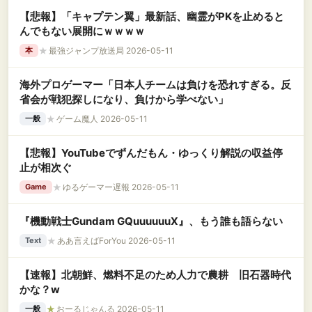
【悲報】「キャプテン翼」最新話、幽霊がPKを止めると
んでもない展開にｗｗｗｗ
★
最強ジャンプ放送局 2026-05-11
本
海外プロゲーマー「日本人チームは負けを恐れすぎる。反
省会が戦犯探しになり、負けから学べない」
★
ゲーム魔人 2026-05-11
一般
【悲報】YouTubeでずんだもん・ゆっくり解説の収益停
止が相次ぐ
★
ゆるゲーマー遅報 2026-05-11
Game
『機動戦士Gundam GQuuuuuuX』、もう誰も語らない
★
ああ言えばForYou 2026-05-11
Text
【速報】北朝鮮、燃料不足のため人力で農耕 旧石器時代
かな？w
★
おーるじゃんる 2026-05-11
一般