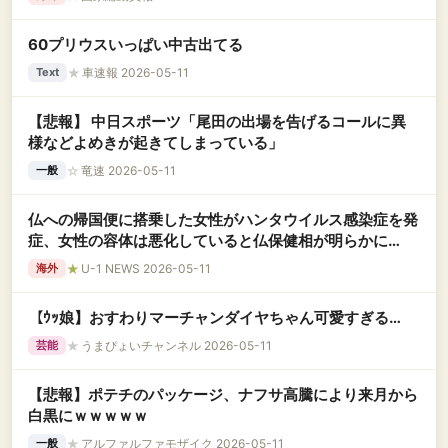
60プリウスいっぱい中古出てる
★
車速報 2026-05-11
Text
【悲報】 中日スポーツ「尾田の出場を告げるコールに異
様などよめきが起きてしまっている」
☆
竜速 2026-05-11
一般
仏への帰国便に搭乗した女性がハンタウイルス感染症を発
症、女性の容体は悪化していると仏保健相が明らかに
し……
★
U-1 NEWS 2026-05-11
海外
【ｳｯ娘】おすわりマーチャンダイヤちゃん可愛すぎる…
★
うまぴょいチャンネル 2026-05-11
芸能
【悲報】ポテチのパッケージ、ナフサ高騰により来月から
白黒にｗｗｗｗｗ
★
アルファルファモザイク 2026-05-11
一般