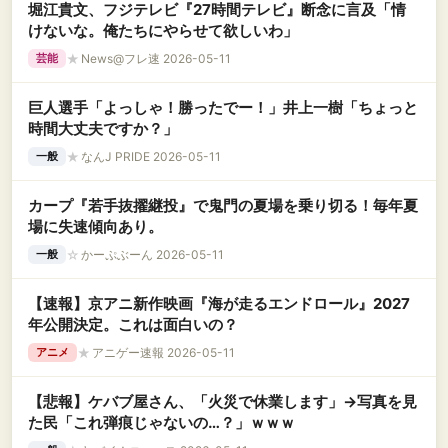
堀江貴文、フジテレビ『27時間テレビ』断念に言及「情
けないな。俺たちにやらせて欲しいわ」
★
News@フレ速 2026-05-11
芸能
巨人選手「よっしゃ！勝ったでー！」井上一樹「ちょっと
時間大丈夫ですか？」
★
なんJ PRIDE 2026-05-11
一般
カープ『若手抜擢継投』で鬼門の夏場を乗り切る！毎年夏
場に失速傾向あり。
☆
かーぷぶーん 2026-05-11
一般
【速報】京アニ新作映画『海が走るエンドロール』2027
年公開決定。これは面白いの？
★
アニゲー速報 2026-05-11
アニメ
【悲報】ケバブ屋さん、「火災で休業します」→写真を見
た民「これ弾痕じゃないの…？」ｗｗｗ