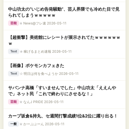
中山功太の“いじめ告発騒動”、芸人界隈でも冷めた目で見
られてしまうｗｗｗｗｗ
★
News@フレ速 2026-05-11
芸能
【超衝撃】美術館にレシートが展示されてたｗｗｗｗｗｗ
ｗ
★
稼げるまとめ速報 2026-05-11
Text
【画像】ポケモンカフェきた
☆
明日は何を食べようか 2026-05-11
Text
サバンナ高橋「すいませんでした」中山功太「ええんや
で」ネット民「これで終わりにさせるな！」
★
なんJ PRIDE 2026-05-11
芸能
カープ坂倉&持丸、セ週間打撃成績1位&2位に躍り出る！
★
かーぷぶーん 2026-05-11
一般