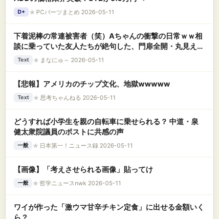
★
PCパーツまとめ 2026-05-11
D+
下着泥棒の常連被害者（笑）Aちゃんの衝撃の日常ｗｗ相
談に乗っていた友人たちが絶句した、門扉全開・丸見えカ
ーポートでの『下着干し』←何を思ってそこに干したの
★
まなにゅ～ 2026-05-11
Text
か？
【悲報】アメリカのチップ文化、地獄wwwww
★
思考ちゃんねる 2026-05-11
Text
どうすれば小学生を親の自転車に乗せられる？ 中道・泉
健太衆院議員のポストに共感の声
★
日本第一！ニュース録 2026-05-11
一般
【画像】「考えさせられる画像」貼ってけ
★
哲学ニュースnwk 2026-05-11
一般
ワイが作った「激ウマ甘辛チキン定食」に出せる金額いく
ら？