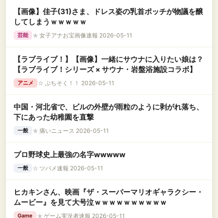
【画像】佳子(31)さま、ドレス姿の乳首ポッチが物議を醸
してしまうｗｗｗｗｗ
★
女子アナお宝画像速報 2026-05-11
芸能
【ラブライブ！】【画像】一緒にサウナに入りたい娘は？
【ラブライブ！シリーズ × サウナ・岩盤浴施設コラボ】
☆
ぷちそく！！ 2026-05-11
アニメ
中国・河北省で、ビルの外壁が雨粒のように剥がれ落ち、
下にあった幼稚園を直撃
★
痛いニュース 2026-05-11
一般
プロ野球史上最強の名字wwwww
☆
ツバメ速報 2026-05-11
一般
ヒカキンさん、映画『ザ・スーパーマリオギャラクシー・
ムービー』を見て大号泣ｗｗｗｗｗｗｗｗｗｗ
★
ゲーム実況者速報 2026-05-11
Game