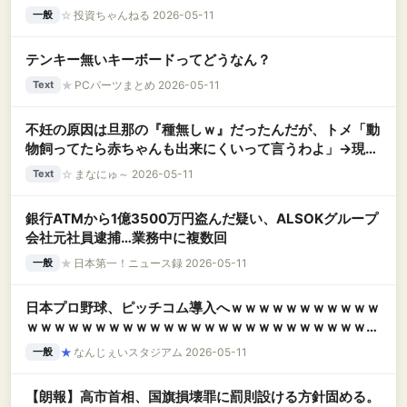
☆
投資ちゃんねる 2026-05-11
一般
テンキー無いキーボードってどうなん？
★
PCパーツまとめ 2026-05-11
Text
不妊の原因は旦那の『種無しｗ』だったんだが、トメ「動
物飼ってたら赤ちゃんも出来にくいって言うわよ」→現実
逃避した旦那とトメが結託し、愛猫を「不妊の毒を出す駄
☆
まなにゅ～ 2026-05-11
Text
猫ｗ」と決めつけ川へ投げ捨てて・・・
銀行ATMから1億3500万円盗んだ疑い、ALSOKグループ
会社元社員逮捕…業務中に複数回
★
日本第一！ニュース録 2026-05-11
一般
日本プロ野球、ピッチコム導入へｗｗｗｗｗｗｗｗｗｗｗ
ｗｗｗｗｗｗｗｗｗｗｗｗｗｗｗｗｗｗｗｗｗｗｗｗｗｗ
ｗｗｗｗｗ
★
なんじぇいスタジアム 2026-05-11
一般
【朗報】高市首相、国旗損壊罪に罰則設ける方針固める。