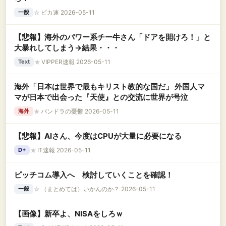
☆
ピカ速 2026-05-11
一般
【悲報】海外のパワー系チー牛さん「ドアを開けろ！」と
大暴れしてしまう→結果・・・
★
VIPPER速報 2026-05-11
Text
海外「日本は世界で最もキリスト教的な国だ」 外国人マ
マが日本で出会った『天使』との交流に世界が号泣
★
パンドラの憂鬱 2026-05-11
海外
【悲報】AIさん、今度はCPUが大量に必要になる
★
IT速報 2026-05-11
D+
ピッチコム導入へ 検討していくことを確認！
☆
（まとめては）いかんのか？ 2026-05-11
一般
【画像】新卒よ、NISAをしろｗ