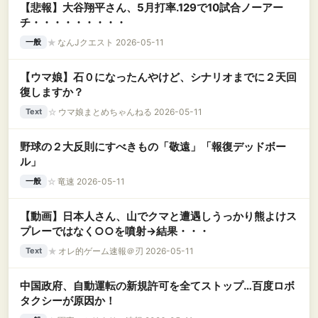
【悲報】大谷翔平さん、5月打率.129で10試合ノーアー
チ・・・・・・・・・
★
なんJクエスト 2026-05-11
一般
【ウマ娘】石０になったんやけど、シナリオまでに２天回
復しますか？
☆
ウマ娘まとめちゃんねる 2026-05-11
Text
野球の２大反則にすべきもの「敬遠」「報復デッドボー
ル」
☆
竜速 2026-05-11
一般
【動画】日本人さん、山でクマと遭遇しうっかり熊よけス
プレーではなく○○を噴射→結果・・・
★
オレ的ゲーム速報＠刃 2026-05-11
Text
中国政府、自動運転の新規許可を全てストップ…百度ロボ
タクシーが原因か！