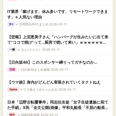
IT業界「稼げます、休み多いです、リモートワークできま
す」←人気ない理由
★
汎用型自作PCまとめ 2026-05-11
D+
【悲報】上沼恵美子さん「ハンバーグが生みたいに出て来
て"ココで焼け"って…厨房で焼いて来い」ｗｗｗｗｗｗｗ
ｗｗｗ
★
なんJクエスト 2026-05-11
一般
【日向坂46】このスポンサー縛りってガチなのか…
☆
日向坂46まとめ速報 2026-05-11
芸能
【ウマ娘】身内がどんどん実装されていくタクトねえ
★
ウマ娘まとめちゃんねる 2026-05-11
Game
日本「辺野古転覆事件」同志社生徒「女子生徒遺族に宛て
た手紙」X民「全文公開(画像」平和丸船長「不屈の船長が
死んじゃった」同志社生徒「笑顔で話していた(告発」→
★
国家総動員報 2026-05-11
海外