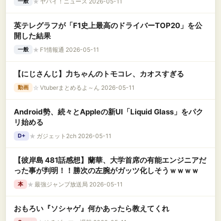
★
ヤバイ！ニュース 2026-05-11
一般
英テレグラフが「F1史上最高のドライバーTOP20」を公
開した結果
★
F1情報通 2026-05-11
一般
【にじさんじ】力ちゃんのトモコレ、カオスすぎる
☆
Vtuberまとめるよ～ん 2026-05-11
動画
Android勢、続々とAppleの新UI「Liquid Glass」をパク
リ始める
★
ガジェット2ch 2026-05-11
D+
【彼岸島 481話感想】蘭華、大学首席の有能エンジニアだ
った事が判明！！勝次の左腕がガッツ化しそうｗｗｗｗ
★
最強ジャンプ放送局 2026-05-11
本
おもろい『ソシャゲ』何かあったら教えてくれ