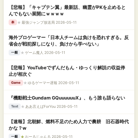
【悲報】「キャプテン翼」最新話、幽霊がPKを止めると
んでもない展開にｗｗｗｗ
★
最強ジャンプ放送局 2026-05-11
本
海外プロゲーマー「日本人チームは負けを恐れすぎる。反
省会が戦犯探しになり、負けから学べない」
★
ゲーム魔人 2026-05-11
一般
【悲報】YouTubeでずんだもん・ゆっくり解説の収益停
止が相次ぐ
★
ゆるゲーマー遅報 2026-05-11
Game
『機動戦士Gundam GQuuuuuuX』、もう誰も語らない
★
ああ言えばForYou 2026-05-11
Text
【速報】北朝鮮、燃料不足のため人力で農耕 旧石器時代
かな？w
★
おーるじゃんる 2026-05-11
一般