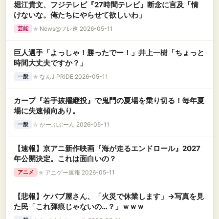
堀江貴文、フジテレビ『27時間テレビ』断念に言及「情
けないな。俺たちにやらせて欲しいわ」
★
News@フレ速 2026-05-11
芸能
巨人選手「よっしゃ！勝ったでー！」井上一樹「ちょっと
時間大丈夫ですか？」
★
なんJ PRIDE 2026-05-11
一般
カープ『若手抜擢継投』で鬼門の夏場を乗り切る！毎年夏
場に失速傾向あり。
☆
かーぷぶーん 2026-05-11
一般
【速報】京アニ新作映画『海が走るエンドロール』2027
年公開決定。これは面白いの？
★
アニゲー速報 2026-05-11
アニメ
【悲報】ケバブ屋さん、「火災で休業します」→写真を見
た民「これ弾痕じゃないの…？」ｗｗｗ