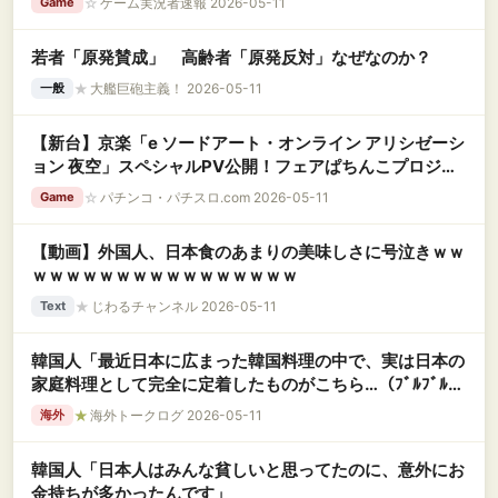
☆
ゲーム実況者速報 2026-05-11
Game
若者「原発賛成」 高齢者「原発反対」なぜなのか？
★
大艦巨砲主義！ 2026-05-11
一般
【新台】京楽「e ソードアート・オンライン アリシゼーシ
ョン 夜空」スペシャルPV公開！フェアぱちんこプロジェ
クト第一弾！エンターテインメントは蘇る！！
☆
パチンコ・パチスロ.com 2026-05-11
Game
【動画】外国人、日本食のあまりの美味しさに号泣きｗｗ
ｗｗｗｗｗｗｗｗｗｗｗｗｗｗｗｗ
★
じわるチャンネル 2026-05-11
Text
韓国人「最近日本に広まった韓国料理の中で、実は日本の
家庭料理として完全に定着したものがこちら…（ﾌﾞﾙﾌﾞﾙ」
＝韓国の反応
★
海外トークログ 2026-05-11
海外
韓国人「日本人はみんな貧しいと思ってたのに、意外にお
金持ちが多かったんです」