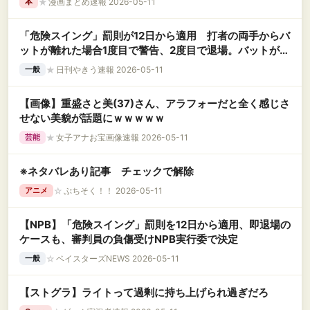
★
漫画まとめ速報 2026-05-11
本
「危険スイング」罰則が12日から適用 打者の両手からバ
ットが離れた場合1度目で警告、2度目で退場。バットが他
者に直接当たった場合は即退場
★
日刊やきう速報 2026-05-11
一般
【画像】重盛さと美(37)さん、アラフォーだと全く感じさ
せない美貌が話題にｗｗｗｗｗ
★
女子アナお宝画像速報 2026-05-11
芸能
※ネタバレあり記事 チェックで解除
☆
ぷちそく！！ 2026-05-11
アニメ
【NPB】「危険スイング」罰則を12日から適用、即退場の
ケースも、審判員の負傷受けNPB実行委で決定
☆
ベイスターズNEWS 2026-05-11
一般
【ストグラ】ライトって過剰に持ち上げられ過ぎだろ