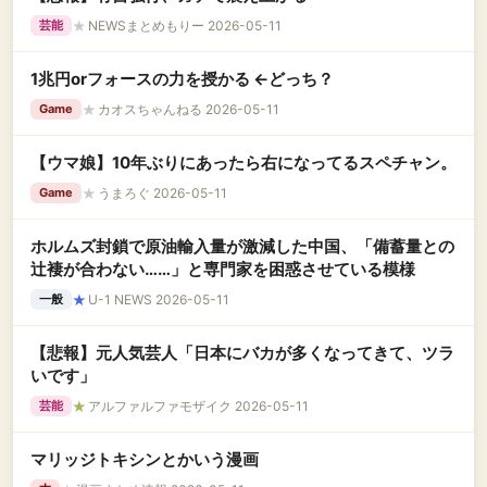
★
NEWSまとめもりー 2026-05-11
芸能
1兆円orフォースの力を授かる ←どっち？
★
カオスちゃんねる 2026-05-11
Game
【ウマ娘】10年ぶりにあったら右になってるスペチャン。
★
うまろぐ 2026-05-11
Game
ホルムズ封鎖で原油輸入量が激減した中国、「備蓄量との
辻褄が合わない……」と専門家を困惑させている模様
★
U-1 NEWS 2026-05-11
一般
【悲報】元人気芸人「日本にバカが多くなってきて、ツラ
いです」
★
アルファルファモザイク 2026-05-11
芸能
マリッジトキシンとかいう漫画