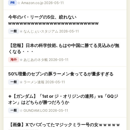
ル 高速データ転送 lightning ナイロン編み 最大
☆
Amazon.co.jp 2026-05-11
PR
2.4A急速充電 断線防止 超高耐久iPhone14/14
Pro/13/13 Pro/12/11/X/8/8plus/7/6/iPad 各種
今年のパ・リーグの5位、絞れない
対応
wwwwwwwwwwwwwwwwwwwwwwww
★
なんじぇいスタジアム 2026-05-11
一般
【悲報】日本の科学技術､もはや中国に勝てる見込みが無
くなる・・・
★
あじあのネタ帳 2026-05-11
海外
50%増量のセブンの豚ラーメン食ってるが量多すぎる
★
ラーメン速報 2026-05-11
一般
※【ガンダム】「1st or ジ・オリジンの連邦」vs「GQジ
オン」はどちらが勝つだろうか
☆
GUNDAM.LOG 2026-05-11
一般
【画像】Xでバズってたマジックミラー号の女ｗｗｗｗｗ