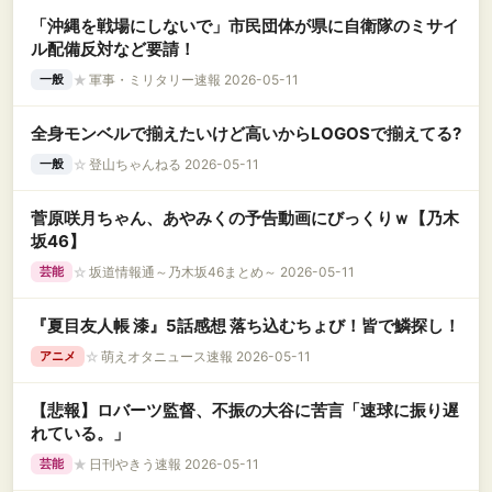
「沖縄を戦場にしないで」市民団体が県に自衛隊のミサイ
ル配備反対など要請！
★
軍事・ミリタリー速報 2026-05-11
一般
全身モンベルで揃えたいけど高いからLOGOSで揃えてる?
☆
登山ちゃんねる 2026-05-11
一般
菅原咲月ちゃん、あやみくの予告動画にびっくりｗ【乃木
坂46】
☆
坂道情報通～乃木坂46まとめ～ 2026-05-11
芸能
『夏目友人帳 漆』5話感想 落ち込むちょび！皆で鱗探し！
☆
萌えオタニュース速報 2026-05-11
アニメ
【悲報】ロバーツ監督、不振の大谷に苦言「速球に振り遅
れている。」
★
日刊やきう速報 2026-05-11
芸能