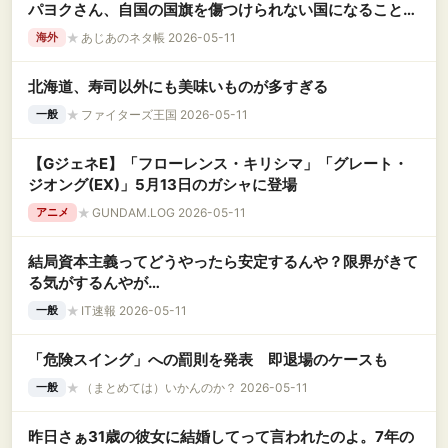
パヨクさん、自国の国旗を傷つけられない国になることに
絶望
★
あじあのネタ帳 2026-05-11
海外
北海道、寿司以外にも美味いものが多すぎる
★
ファイターズ王国 2026-05-11
一般
【GジェネE】「フローレンス・キリシマ」「グレート・
ジオング(EX)」5月13日のガシャに登場
★
GUNDAM.LOG 2026-05-11
アニメ
結局資本主義ってどうやったら安定するんや？限界がきて
る気がするんやが…
★
IT速報 2026-05-11
一般
「危険スイング」への罰則を発表 即退場のケースも
★
（まとめては）いかんのか？ 2026-05-11
一般
昨日さぁ31歳の彼女に結婚してって言われたのよ。7年の