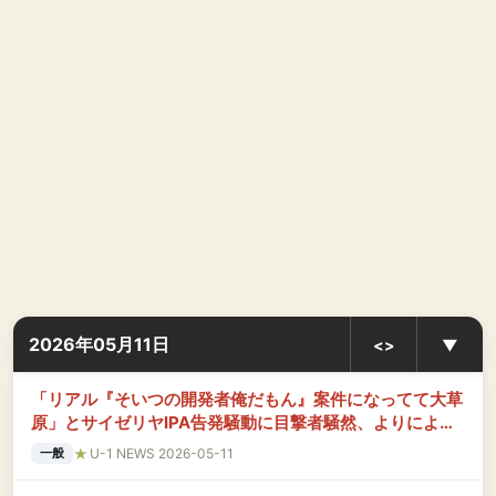
2026年05月11日
<>
▼
「リアル『そいつの開発者俺だもん』案件になってて大草
原」とサイゼリヤIPA告発騒動に目撃者騒然、よりによっ
てその人に喧嘩を売るとは……
★
U-1 NEWS 2026-05-11
一般