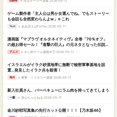
★
ゆるゲーマー遅報 2026-05-11
Game
ゲーム製作者「主人公は男か女選んでね。でもストーリー
も会話も全然変わらんよw」←これ
★
ああ言えばForYou 2026-05-11
Text
漫画版『マブラヴ オルタネイティヴ』全巻「70％オフ」
の超お得セール！『進撃の巨人』の元ネタとなった伝説的
な名作！全17巻「10,780円」→「3,232円」
★
オレ的ゲーム速報＠刃 2026-05-11
アニメ
イスラエルがイラク砂漠地帯に無断で秘密軍事基地を設
置…発見したイラク兵を殺害！
★
軍事・ミリタリー速報 2026-05-11
海外
新入社員さん、バーベキューにラム肉を持ってきてしまう
★
登山ちゃんねる 2026-05-11
一般
金川紗耶写真集の先行カット公開！！！【乃木坂46】