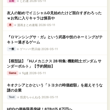
★
じわ速 2026-05-11
芸能
友人の勧めでイニシャルD見始めたけど面白すぎわろった
ｗお気に入りキャラは慎吾や
★
漫画まとめ速報 2026-05-11
本
『ロマンシングサ・ガ』という武器や技のネーミングがテ
キトー過ぎるゲーム
★
ゲーハー黙示録 2026-05-11
一般
【模型誌】「HJメカニクス 28 特集: 機動戦士ガンダム サ
ンダーボルト」【予約開始】
★
fig速 2026-05-11
Game
キオクシアとかという「トヨタの時価総額」を超えそうな
謎の企業
★
投資ちゃんねる 2026-05-11
Text
HDDの価格限界突破！8TBが5.6万円へ