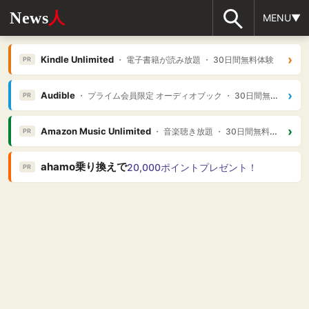
News
人
MENU▼
›
Kindle Unlimited
・ 電子書籍が読み放題 ・ 30日間無料体験
PR
›
Audible
・ プライム会員限定 オーディオブック ・ 30日間無料体験
PR
›
Amazon Music Unlimited
・ 音楽聴き放題 ・ 30日間無料体験
PR
ahamo乗り換えで
20,000ポイントプレゼント！
PR