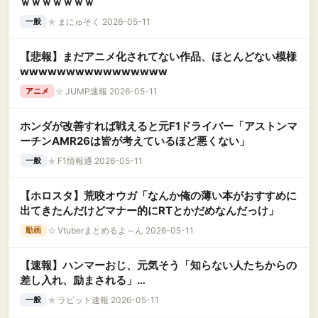
ｗｗｗｗｗｗｗ
★
まにゅそく 2026-05-11
一般
【悲報】まだアニメ化されてない作品、ほとんどない模様
wwwwwwwwwwwwwwww
☆
JUMP速報 2026-05-11
アニメ
ホンダが改善すれば戦えると元F1ドライバー「アストンマ
ーチンAMR26は皆が考えているほど悪くない」
★
F1情報通 2026-05-11
一般
【ホロスタ】荒咬オウガ「なんか俺の薄い本がおすすめに
出てきたんだけどマナー的にRTとかだめなんだっけ」
☆
Vtuberまとめるよ～ん 2026-05-11
動画
【速報】ハンマーおじ、元気そう「知らない人たちからの
差し入れ、励まされる」
WWWWWWWWWWWWWWWWW
★
ラビット速報 2026-05-11
一般