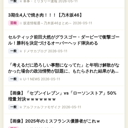
★
軍事・ミリタリー速報 2026-05-11
一般
3期生4人で焼き肉！！！【乃木坂46】
☆
坂道情報通～乃木坂46まとめ～ 2026-05-11
芸能
セルティック前田大然がグラスゴー・ダービーで衝撃ゴー
ル！勝利を決定づけるオーバーヘッド弾決める
★
ドメサカブログ 2026-05-11
一般
「考えるだに恐ろしい事態になってた」と年明け解散がな
かった場合の政治情勢が話題に、もたらされた結果があま
りにも最善で……
★
U-1 NEWS 2026-05-11
一般
【画像】「セブンイレブン」vs「ローソンストア」50%
増量 対決ｗｗｗｗｗｗｗ
★
アルファルファモザイク 2026-05-11
一般
【画像】2025年のミスフランス優勝者がこれｗ