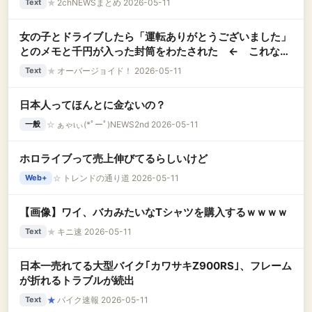
★
2chNEWSまとめ 2026-05-11
Text
女の子とドライブしたら「運転ありがとうございました」
とのメモと千円が入った封筒をわたされた ← これなん
かイヤじゃない…….？
★
オーバージョイド！ 2026-05-11
Text
日本人ってほんとに金ないの？
☆
ぁゃιぃ(*ﾟーﾟ)NEWS2nd 2026-05-11
一般
ホロライブって売上伸びてるらしいけど
☆
トレンドの通り道 2026-05-11
Web+
【画像】ワイ、バカみたいなTシャツを購入するｗｗｗｗ
★
キニ速 2026-05-11
Text
日本一売れてる大型バイク｢カワサキZ900RS｣、フレーム
が折れるトラブルが続出
★
バイク速報 2026-05-11
Text