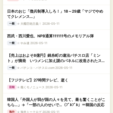
日本のおじ「徴兵制導入しろ！」18～29歳「マジでやめ
てクレメンス…」
★
大艦巨砲主義！ 2026-05-11
一般
西武・西川愛也、NPB通算111111号のメモリアル弾
☆
やみ速 2026-05-11
一般
【売上はおよそ8億円】錦糸町の違法パチスロ店「ミン
ト」が摘発 いつメンに加え謎のパネルに改造されたスー
ミラなどが押収される
★
パチンコ・パチスロ.com 2026-05-11
一般
【フジテレビ】27時間テレビ、逝く
★
働くモノニュース 2026-05-11
芸能
韓国人「外国人が我が国の人々を見て、最も驚くことがこ
ちら…」→「一部の人のせいで…（ﾌﾞﾙﾌﾞﾙ」＝韓国の反応
★
海外トークログ 2026-05-11
海外