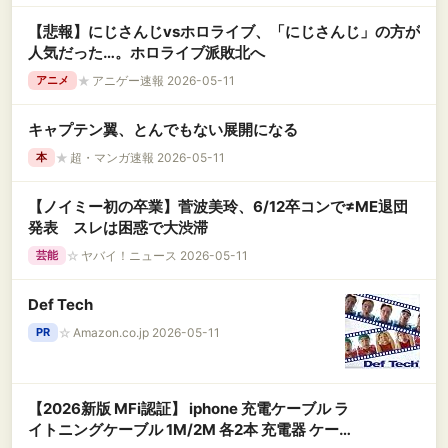
【悲報】にじさんじvsホロライブ、「にじさんじ」の方が
人気だった…。ホロライブ派敗北へ
★
アニゲー速報 2026-05-11
アニメ
キャプテン翼、とんでもない展開になる
★
超・マンガ速報 2026-05-11
本
【ノイミー初の卒業】菅波美玲、6/12卒コンで≠ME退団
発表 スレは困惑で大渋滞
☆
ヤバイ！ニュース 2026-05-11
芸能
Def Tech
☆
Amazon.co.jp 2026-05-11
PR
【2026新版 MFi認証】 iphone 充電ケーブル ラ
イトニングケーブル 1M/2M 各2本 充電器 ケーブ