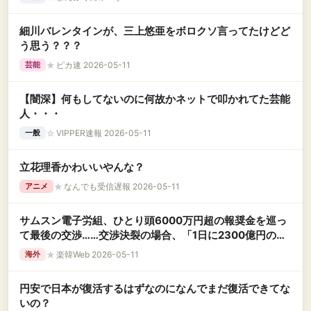
細川バレンタインが、三上悠亜をボロクソ言ってたけどど
う思う？？？
★
ピカ速 2026-05-11
芸能
【闇深】何もしてないのに何故かネットで叩かれてた芸能
人・・・
☆
VIPPER速報 2026-05-11
一般
立花理香かわいいやんな？
★
なんでも受信遅報 2026-05-11
アニメ
サムスン電子労組、ひとり頭6000万円超の報奨金を巡っ
て最後の交渉……交渉決裂の場合、「1日に2300億円の損
失」が予想されるストライキへ
★
楽韓Web 2026-05-11
海外
円安で日本が復活するはずなのになんでまだ復活できてな
いの？