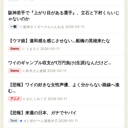
阪神若手で『上がり目がある選手』、立石と下村くらいじ
ゃないのか
☆
阪神タイガースちゃんねる 2026-05-11
一般
【ウマ娘】違和感を感じさせない…船橋の英雄来たな
☆
うまろぐ 2026-05-11
Game
ワイのギャンブル収支が1万円負け(生涯)なんだけど…
☆
鈴木さん速報 2026-05-11
Game
【悲報】ワイの好きな女性声優、よく分からない路線へ進
む…
★
おたくみくす 2026-05-11
アニメ
【悲報】来週の日本、ガチでヤバイ
★
オレ的ゲーム速報＠刃 2026-05-11
Text