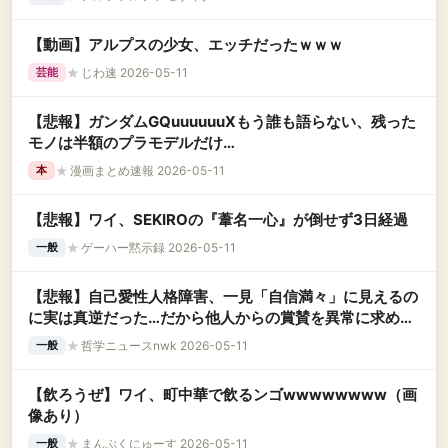
【動画】アルプスの少女、エッチだったｗｗｗ
★
じわ速 2026-05-11
芸能
【悲報】ガンダムGQuuuuuuXもう誰も語らない、残った
モノは半額のプラモデルだけ…
★
漫画まとめ速報 2026-05-11
本
【悲報】ワイ、SEKIROの『葦名一心』が倒せず3日経過
★
ゲーハー黙示録 2026-05-11
一般
【悲報】自己愛性人格障害、一見「自信満々」に見えるの
に実は真逆だった…だから他人からの賞賛を異常に求める
らしい
★
哲学ニュースnwk 2026-05-11
一般
【飲ろうぜ】ワイ、町中華で飲るンゴwwwwwwww（画
像あり）
★
まんぷくにゅーす 2026-05-11
一般