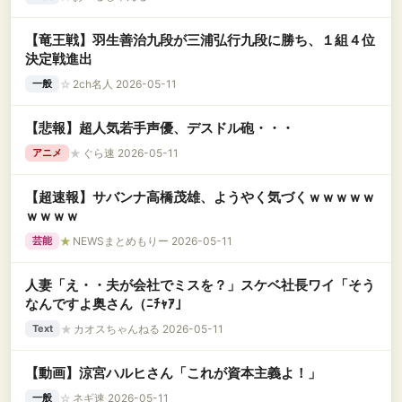
【竜王戦】羽生善治九段が三浦弘行九段に勝ち、１組４位
決定戦進出
☆
2ch名人 2026-05-11
一般
【悲報】超人気若手声優、デスドル砲・・・
★
ぐら速 2026-05-11
アニメ
【超速報】サバンナ高橋茂雄、ようやく気づくｗｗｗｗｗ
ｗｗｗｗ
★
NEWSまとめもりー 2026-05-11
芸能
人妻「え・・夫が会社でミスを？」スケベ社長ワイ「そう
なんですよ奥さん（ﾆﾁｬｱ」
★
カオスちゃんねる 2026-05-11
Text
【動画】涼宮ハルヒさん「これが資本主義よ！」
☆
ネギ速 2026-05-11
一般