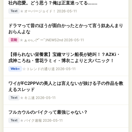
社内恋愛。どう思う？俺は正直迷ってる……..
★
オーバージョイド！ 2026-05-11
Text
ドラマって昔のほうが面白かったとかって言う奴あんまり
おらんよな
★
ぁゃιぃ(*ﾟーﾟ)NEWS2nd 2026-05-11
芸能
【得られない栄養素】宝鐘マリン船長が絶叫！？AZKi・
戌神ころね・雪花ラミィ・博衣こよりと大パニック！
☆
トレンドの通り道 2026-05-11
Web+
ワイがFC2PPVの美人とは言えないが抜ける子の作品を教
えるスレッド
★
キニ速 2026-05-11
Text
フルカウルのバイクって最強じゃない？
★
バイク速報 2026-05-11
Text