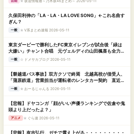
★
坂道情報通～乃木坂46まとめ～ 2026-05-11
芸能
久保田利伸の「LA・LA・LA LOVE SONG」←これ名曲す
ぎん？
★
V系まとめ速報 2026-05-11
一般
東京ダービーで勝利したFC東京イレブンが試合後「緑は
大嫌い」チャント合唱 元ヴェルディの山田楓喜も全力ガ
ッツポーズで熱唱
☆
ドメサカブログ 2026-05-11
一般
【磐越道バス事故】双方クソで終焉 北越高校が借受人、
「蒲原鉄道」営業担当が運転者のレンタカー契約 直近1
年で約10件
★
おーるじゃんる 2026-05-11
一般
【悲報】ドヤコンガ「顔がいい声優ランキングで佐倉や鬼
頭より上だったよ？」
★
ぐら速 2026-05-11
アニメ
【悲報】有吉弘行、ガチで震え上がる・・・・・・・・・