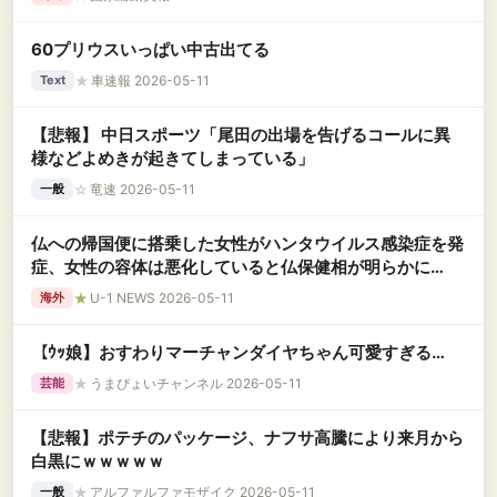
60プリウスいっぱい中古出てる
★
車速報 2026-05-11
Text
【悲報】 中日スポーツ「尾田の出場を告げるコールに異
様などよめきが起きてしまっている」
☆
竜速 2026-05-11
一般
仏への帰国便に搭乗した女性がハンタウイルス感染症を発
症、女性の容体は悪化していると仏保健相が明らかに
し……
★
U-1 NEWS 2026-05-11
海外
【ｳｯ娘】おすわりマーチャンダイヤちゃん可愛すぎる…
★
うまぴょいチャンネル 2026-05-11
芸能
【悲報】ポテチのパッケージ、ナフサ高騰により来月から
白黒にｗｗｗｗｗ
★
アルファルファモザイク 2026-05-11
一般