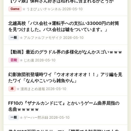
【ウマ娘】保科さん好きは枯れ専に含まれるかどうか
★
うまぴょいチャンネル 2026-05-10
Game
北越高校「バス会社→運転手への支払い33000円の封筒
を見つけました。バス会社は嘘をついています。」
★
アルファルファモザイク 2026-05-10
一般
【動画】最近のグラドル界の多様化がなんかスゴいｗｗｗ
★
じわ速 2026-05-10
芸能
幻影旅団初登場時ワイ「ウオオオオオオ！！」アリ編を見
たワイ「なんやこいつら雑魚やん」
★
漫画まとめ速報 2026-05-10
本
FF10の『ザナルカンドにて』とかいうゲーム曲界屈指の
名曲ｗｗｗｗｗ
★
ゲーハー黙示録 2026-05-10
一般