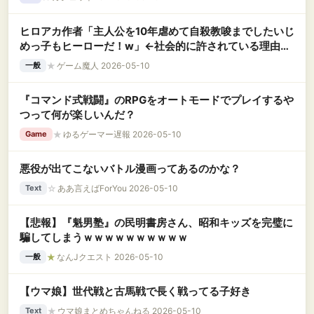
ヒロアカ作者「主人公を10年虐めて自殺教唆までしたいじ
めっ子もヒーローだ！w」←社会的に許されている理由ｗ
ｗｗ
★
ゲーム魔人 2026-05-10
一般
『コマンド式戦闘』のRPGをオートモードでプレイするや
つって何が楽しいんだ？
★
ゆるゲーマー遅報 2026-05-10
Game
悪役が出てこないバトル漫画ってあるのかな？
☆
ああ言えばForYou 2026-05-10
Text
【悲報】『魁男塾』の民明書房さん、昭和キッズを完璧に
騙してしまうｗｗｗｗｗｗｗｗｗｗ
★
なんJクエスト 2026-05-10
一般
【ウマ娘】世代戦と古馬戦で長く戦ってる子好き
★
ウマ娘まとめちゃんねる 2026-05-10
Text