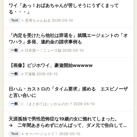
ワイ「あっ！おばあちゃんが苦しそうにうずくまって
る・・・」
☆
思考ちゃんねる 2026-05-10
Text
「内定を受けたら他社は辞退を」就職エージェントの「オ
ワハラ」多発、違約金の請求事例も
★
日本第一！ニュース録 2026-05-10
一般
【画像】ビジホワイ、豪遊開始wwwww
★
IT速報 2026-05-10
一般
日ハム・カストロの「タイム要求」揉める エスピノーザ
と言い合いに
☆
（まとめては）いかんのか？ 2026-05-10
一般
天涯孤独で男性恐怖症な19歳の女に惚れてしまった。
→ 二年間あきらめずにがんばって、ダメ元で告白してみ
た結果……..
★
オーバージョイド！ 2026-05-10
Text