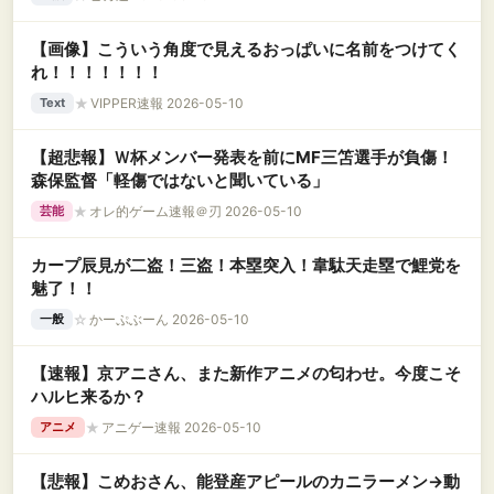
【画像】こういう角度で見えるおっぱいに名前をつけてく
れ！！！！！！！
★
VIPPER速報 2026-05-10
Text
【超悲報】Ｗ杯メンバー発表を前にMF三笘選手が負傷！
森保監督「軽傷ではないと聞いている」
★
オレ的ゲーム速報＠刃 2026-05-10
芸能
カープ辰見が二盗！三盗！本塁突入！韋駄天走塁で鯉党を
魅了！！
☆
かーぷぶーん 2026-05-10
一般
【速報】京アニさん、また新作アニメの匂わせ。今度こそ
ハルヒ来るか？
★
アニゲー速報 2026-05-10
アニメ
【悲報】こめおさん、能登産アピールのカニラーメン→動