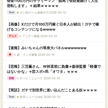
借金1100万円のサラリーマン「競馬で全財産賭けて人生
逆転します」 → 結果ｗｗｗｗｗ
★
オレ的ゲーム速報＠刃 2026-05-10
Text
【画像】Xだけで月100万円稼ぐ日本人が続出！ガチで稼
げるコンテンツになるwwww
★
アニゲー速報 2026-05-10
アニメ
【速報】みいちゃんの等身大パネルwwwwwww
★
超・マンガ速報 2026-05-10
本
【悲報】三笘薫さん、W杯直前に負傷→森保監督「軽傷で
はないかな」→芸スポ+民「オワタ」ｗｗｗ
★
ヤバイ！ニュース 2026-05-10
芸能
【実話】ガチで別世界に迷い込んだことある奴ｗｗｗｗ
★
哲学ニュースnwk 2026-05-10
Text