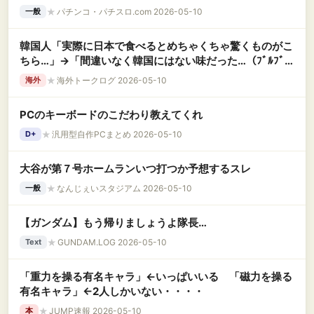
る模様
★
パチンコ・パチスロ.com 2026-05-10
一般
韓国人「実際に日本で食べるとめちゃくちゃ驚くものがこ
ちら…」→「間違いなく韓国にはない味だった…（ﾌﾞﾙﾌﾞ
ﾙ」＝韓国の反応
★
海外トークログ 2026-05-10
海外
PCのキーボードのこだわり教えてくれ
★
汎用型自作PCまとめ 2026-05-10
D+
大谷が第７号ホームランいつ打つか予想するスレ
★
なんじぇいスタジアム 2026-05-10
一般
【ガンダム】もう帰りましょうよ隊長…
★
GUNDAM.LOG 2026-05-10
Text
「重力を操る有名キャラ」←いっぱいいる 「磁力を操る
有名キャラ」←2人しかいない・・・・
★
JUMP速報 2026-05-10
本