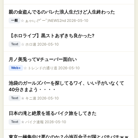
親の金盗んでるのバレた浪人生だけど人生終わった
☆
ぁゃιぃ(*ﾟーﾟ)NEWS2nd 2026-05-10
一般
【ホロライブ】黒ストあずきち良かった?
☆
ホロ速 2026-05-10
Text
月ノ美兎ってVチューバー面白い
☆
トレンドの通り道 2026-05-10
Web+
池袋のガールズバーを探してるワイ、いい子がいなくて
40分さまよう・・・・
★
キニ速 2026-05-10
Text
日本の滝と絶景を巡るバイク旅をしてきた
★
バイク速報 2026-05-10
Text
東京一極集中は悪なのか？小池百合子が国とバチバチｗｗ