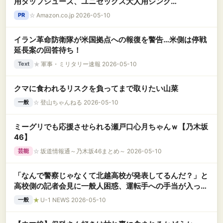
用タップシューズ、ユニセックス大人用シンクタ
ップダンスシューズ、女性用クラシックタップシ
☆
Amazon.co.jp 2026-05-10
PR
ューズ、快適、ローヒール、通気性、ソフト、タ
ップダンスパフォーマンスとトレーニング用。
イラン革命防衛隊が米国拠点への報復を警告…米側は停戦
延長案の回答待ち！
★
軍事・ミリタリー速報 2026-05-10
Text
クマに食われるリスクを負ってまで取りたい山菜
☆
登山ちゃんねる 2026-05-10
一般
ミーグリでも応援させられる瀬戸口心月ちゃんｗ【乃木坂
46】
☆
坂道情報通～乃木坂46まとめ～ 2026-05-10
芸能
「なんで警察じゃなくて北越高校が発表してるんだ？」と
高校側の記者会見に一般人困惑、運転手への手当が入った
封筒が発見されたが……
★
U-1 NEWS 2026-05-10
一般