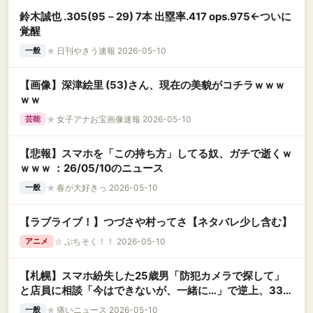
鈴木誠也 .305(95－29) 7本 出塁率.417 ops.975←ついに
覚醒
★
日刊やきう速報 2026-05-10
一般
【画像】深津絵里 (53)さん、現在の美貌がコチラｗｗｗ
ｗｗ
★
女子アナお宝画像速報 2026-05-10
芸能
【悲報】スマホを「この持ち方」してる奴、ガチで逝くｗ
ｗｗｗ ：26/05/10のニュース
★
春が大好きっ 2026-05-10
一般
【ラブライブ！】つづさや村ってさ【ネタバレ少し含む】
☆
ぷちそく！！ 2026-05-10
アニメ
【札幌】スマホ紛失した25歳男「防犯カメラで探して」
と店員に相談「今はできないが、一緒に…」で逆上、33歳
女性店員にカートをぶつける
★
痛いニュース 2026-05-10
一般