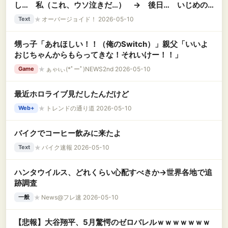
し… 私（これ、ウソ泣きだ…） → 後日… いじめの
主犯「助けて！ﾀﾋにたい」私「！？」 → 美人があえて
★
オーバージョイド！ 2026-05-10
Text
イジメられていた理由がとんでもなく……..
甥っ子「あれほしい！！（俺のSwitch）」親父「いいよ
おじちゃんからもらってきな！それいけー！！」
★
ぁゃιぃ(*ﾟーﾟ)NEWS2nd 2026-05-10
Game
最近ホロライブ見だしたんだけど
★
トレンドの通り道 2026-05-10
Web+
バイクでコーヒー飲みに来たよ
★
バイク速報 2026-05-10
Text
ハンタウイルス、どれくらい心配すべきか→世界各地で追
跡調査
★
News@フレ速 2026-05-10
一般
【悲報】大谷翔平、5月驚愕のゼロバレルｗｗｗｗｗｗｗ