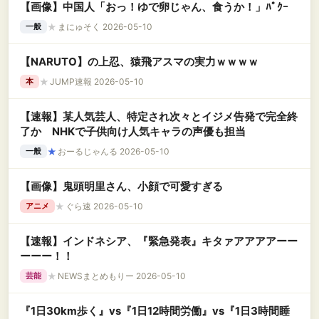
【画像】中国人「おっ！ゆで卵じゃん、食うか！」ﾊﾟｸｰ
★
まにゅそく 2026-05-10
一般
【NARUTO】の上忍、猿飛アスマの実力ｗｗｗｗ
★
JUMP速報 2026-05-10
本
【速報】某人気芸人、特定され次々とイジメ告発で完全終
了か NHKで子供向け人気キャラの声優も担当
★
おーるじゃんる 2026-05-10
一般
【画像】鬼頭明里さん、小顔で可愛すぎる
★
ぐら速 2026-05-10
アニメ
【速報】インドネシア、『緊急発表』キタァアアアアーー
ーーー！！
★
NEWSまとめもりー 2026-05-10
芸能
『1日30km歩く』vs『1日12時間労働』vs『1日3時間睡