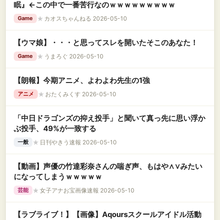
眠』←この中で一番苦行なのｗｗｗｗｗｗｗｗｗ
★
カオスちゃんねる 2026-05-10
Game
【ウマ娘】・・・と思ってスレを開いたそこのあなた！
★
うまろぐ 2026-05-10
Game
【朗報】今期アニメ、よわよわ先生の1強
★
おたくみくす 2026-05-10
アニメ
「中日ドラゴンズの抑え投手」と聞いて真っ先に思い浮か
ぶ投手、49%が一致する
★
日刊やきう速報 2026-05-10
一般
【動画】声優の竹達彩奈さんの喘ぎ声、もはや∧∨みたい
になってしまうｗｗｗｗｗ
★
女子アナお宝画像速報 2026-05-10
芸能
【ラブライブ！】【画像】Aqoursスクールアイドル活動