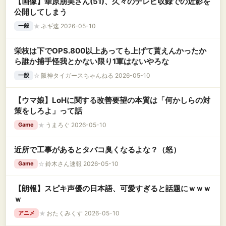
【画像】華原朋美さん(51)、久々のテレビ収録での近影を
公開してしまう
★
ネギ速 2026-05-10
一般
栄枝は下でOPS.800以上あっても上げて貰えんかったか
ら誰か捕手怪我とかない限り1軍はないやろな
☆
阪神タイガースちゃんねる 2026-05-10
一般
【ウマ娘】LoHに関する改善要望の本質は「何かしらの対
策をしろよ」って話
★
うまろぐ 2026-05-10
Game
近所で工事があるとタバコ臭くなるよな？（怒）
☆
鈴木さん速報 2026-05-10
Game
【朗報】スピキ声優の日本語、可愛すぎると話題にｗｗｗ
ｗ
★
おたくみくす 2026-05-10
アニメ