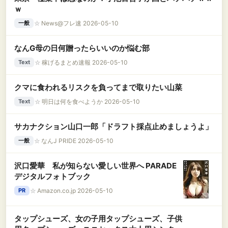
ｗ
☆
News@フレ速 2026-05-10
一般
なんG母の日何贈ったらいいのか悩む部
☆
稼げるまとめ速報 2026-05-10
Text
クマに食われるリスクを負ってまで取りたい山菜
☆
明日は何を食べようか 2026-05-10
Text
サカナクション山口一郎「ドラフト採点止めましょうよ」
☆
なんJ PRIDE 2026-05-10
一般
沢口愛華 私が知らない愛しい世界へ PARADE
デジタルフォトブック
☆
Amazon.co.jp 2026-05-10
PR
タップシューズ、女の子用タップシューズ、子供