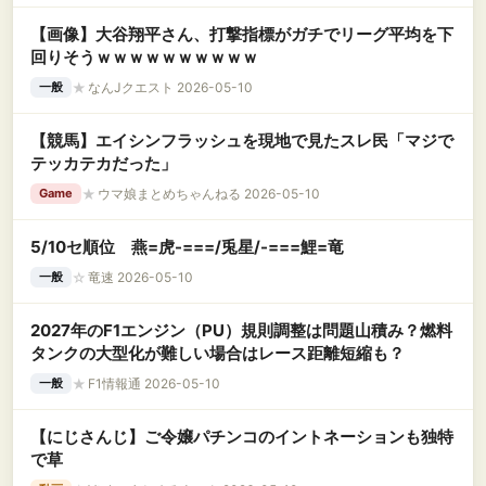
【画像】大谷翔平さん、打撃指標がガチでリーグ平均を下
回りそうｗｗｗｗｗｗｗｗｗｗ
★
なんJクエスト 2026-05-10
一般
【競馬】エイシンフラッシュを現地で見たスレ民「マジで
テッカテカだった」
★
ウマ娘まとめちゃんねる 2026-05-10
Game
5/10セ順位 燕=虎-===/兎星/-===鯉=竜
☆
竜速 2026-05-10
一般
2027年のF1エンジン（PU）規則調整は問題山積み？燃料
タンクの大型化が難しい場合はレース距離短縮も？
★
F1情報通 2026-05-10
一般
【にじさんじ】ご令嬢パチンコのイントネーションも独特
で草