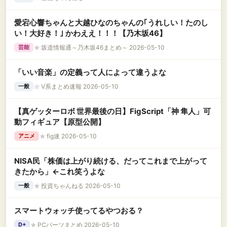
愛宕心響ちゃんと大越ひなのちゃんの｢うれしい！たのし
い！大好き！｣ かわええ！！！【乃木坂46】
★
坂道情報通～乃木坂46まとめ～ 2026-05-10
芸能
「いい音楽」の定義って人によって違うよな
☆
V系まとめ速報 2026-05-10
一般
【真ゲッターロボ 世界最後の日】FigScript「神 隼人」可
動フィギュア【原型公開】
★
fig速 2026-05-10
アニメ
NISA民「株価は上がり続ける、だってこれまで上がって
きたから」←これ笑うよな
★
投資ちゃんねる 2026-05-10
一般
スマートウォッチ使ってるやつおる？
★
PCパーツまとめ 2026-05-10
D+