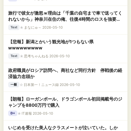
旅行で彼女が激怒ｗ理由は「千葉の自宅まで車で送ってく
れないから」神奈川在住の俺、往復4時間のロスを強要さ
れ絶句。出発前は駅解散に同意してたのに「前の男は送っ
★
まなにゅ～ 2026-05-10
Text
てくれた」と謎の比較←俺が器小さすぎなの？
【悲報】新潟とかいう観光地が1つもない県
wwwwwwwww
★
思考ちゃんねる 2026-05-10
Text
政府職員がロシア訪問へ、商社など同行方針 停戦後の経
済協力念頭か
☆
日本第一！ニュース録 2026-05-10
一般
【朗報】ローガンポール、ドラゴンボール初回掲載号のジ
ャンプを8800万円で購入
★
IT速報 2026-05-10
D+
いじめを受けた美人なクラスメートが泣いていた。しか