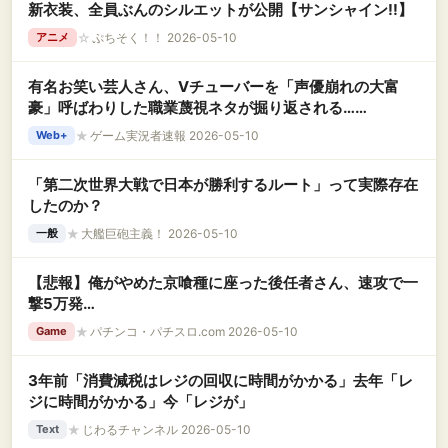
新衣装、全員ぶんのシルエットが公開【サンシャイン!!】
☆
ぷちそく！！ 2026-05-10
アニメ
有名お笑い芸人さん、Vチューバーを「声優崩れの大富
豪」呼ばわりした職業蔑視ネタが掘り返される……
★
ゲーム実況者速報 2026-05-10
Web+
「第二次世界大戦で日本が勝利するルート」って実際存在
したのか？
★
大艦巨砲主義！ 2026-05-10
一般
【悲報】俺がやめた京喰種に座った後任者さん、速攻で一
撃5万発…
★
パチンコ・パチスロ.com 2026-05-10
Game
3年前「消費減税はレジの回収に時間がかかる」去年「レ
ジに時間がかかる」今「レジが」
★
じわるチャンネル 2026-05-10
Text