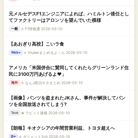
元メルセデスF1エンジニアによれば、ハミルトン後任とし
てファクトリーはアロンソを望んでいた模様
★
F1情報通 2026-05-10
一般
【あおぎり高校】こいラ食
★
Vtuberまとめるよ～ん 2026-05-10
Web+
アメリカ「米国併合に賛同してくれたらグリーンランド住
民に3100万円あげるよ❤」
★
なんJ政治ネタまとめ 2026-05-10
海外
【画像】パンツを盗まれたJKさん、事件が解決してパン
ツを全国放送されてしまう?
★
ラビット速報 2026-05-10
Text
【朗報】キオクシアの年間営業利益、トヨタ超えへ
★
ガジェット2ch 2026-05-10
D+