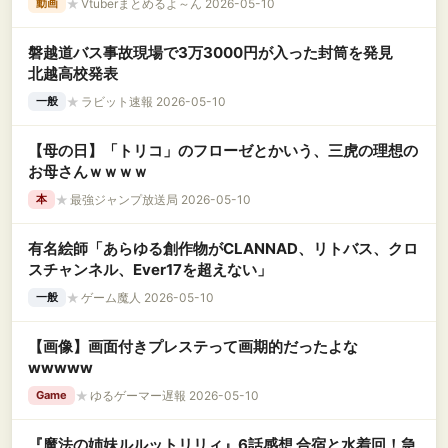
★
Vtuberまとめるよ～ん 2026-05-10
動画
磐越道バス事故現場で3万3000円が入った封筒を発見
北越高校発表
★
ラビット速報 2026-05-10
一般
【母の日】「トリコ」のフローゼとかいう、三虎の理想の
お母さんｗｗｗｗ
★
最強ジャンプ放送局 2026-05-10
本
有名絵師「あらゆる創作物がCLANNAD、リトバス、クロ
スチャンネル、Ever17を超えない」
★
ゲーム魔人 2026-05-10
一般
【画像】画面付きプレステって画期的だったよな
wwwww
★
ゆるゲーマー遅報 2026-05-10
Game
『魔法の姉妹ルルットリリィ』6話感想 合宿と水着回！急