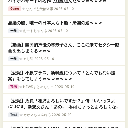
バイオハザードの名作で打線組んだｗｗｗｗｗｗｗ
★
なんでも受信遅報 2026-05-10
Game
感染の船、唯一の日本人ら下船・帰国の途ｗｗｗ
★
おーるじゃんる 2026-05-10
一般
【動画】国民的声優の林鼓子さん、ここに来てセクシー動
画を出しまくるｗｗｗ
★
ぐら速 2026-05-10
一般
【悲報】小原ブラス、新幹線について『とんでもない提
案』をしてしまうｗｗｗｗｗｗｗ
★
NEWSまとめもりー 2026-05-10
芸能
【悲報】店員「相席よろしいですか？」俺「いいっスよ
(ｽﾞﾙｽﾞﾙ」新規女さん「あの……私はちょっとよろしくな
いかなって」→
★
カオスちゃんねる 2026-05-10
Text