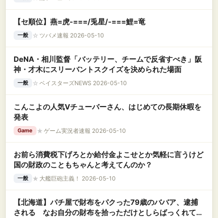
【セ順位】燕=虎-===/兎星/-===鯉=竜
☆
ツバメ速報 2026-05-10
一般
DeNA・相川監督「バッテリー、チームで反省すべき」阪
神・才木にスリーバントスクイズを決められた場面
☆
ベイスターズNEWS 2026-05-10
一般
こんこよの人気Vチューバーさん、はじめての長期休暇を
発表
★
ゲーム実況者速報 2026-05-10
Game
お前ら消費税下げろとか給付金よこせとか気軽に言うけど
国の財政のこともちゃんと考えてんのか？
★
大艦巨砲主義！ 2026-05-10
一般
【北海道】パチ屋で財布をパクった79歳のババア、逮捕
される なお自分の財布を拾っただけとしらばっくれてい