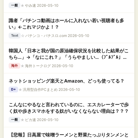
★
やみ速 2026-05-10
一般
識者「パチンコ動画はホールに入れない若い視聴者も多
い」←これマジかよ！？
☆
パチンコ・パチスロ.com 2026-05-10
Text
韓国人「日本と我が国の原油確保状況を比較した結果がこ
ちら…」→「なにこれ？」「うらやましい…（ﾌﾞﾙﾌﾞﾙ」＝
韓国の反応
★
海外トークログ 2026-05-10
海外
ネットショッピング楽天とAmazon、どっち使ってる？
★
汎用型自作PCまとめ 2026-05-10
D+
こんなにやるなと言われているのに、エスカレーターで歩
く奴や歩きスマホをする奴がいなくならない理由は？？？
★
ピカ速 2026-05-10
一般
【悲報】日高屋で味噌ラーメンと野菜たっぷりタンメンと