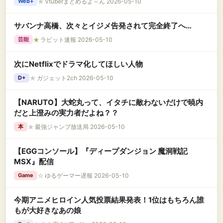
★
Vtuberまとめるよ～ん 2026-05-10
Web+
サバンナ高橋、次々とイジメ告発されて完全終了へ…
★
ラビット速報 2026-05-10
芸能
次にNetflixでドラマ化してほしい人物
★
ガジェット2ch 2026-05-10
D+
【NARUTO】大蛇丸って、イタチに敵わないだけで暁内
だと上澄みの実力者だよね？？
★
最強ジャンプ放送局 2026-05-10
本
【EGGコンソール】『ディープダンジョン 魔洞戦記
MSX』配信
☆
ゆるゲーマー遅報 2026-05-10
Game
今期アニメヒロイン人気投票結果発表！1位はもちろん誰
もが大好きなあの娘