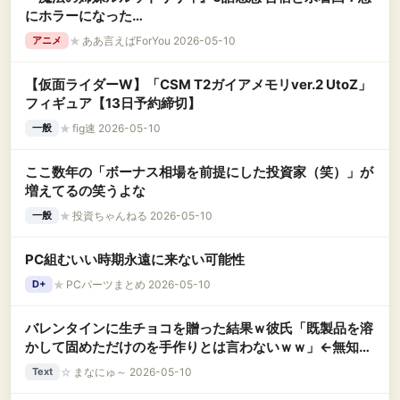
にホラーになった…
★
ああ言えばForYou 2026-05-10
アニメ
【仮面ライダーW】「CSM T2ガイアメモリver.2 UtoZ」
フィギュア【13日予約締切】
★
fig速 2026-05-10
一般
ここ数年の「ボーナス相場を前提にした投資家（笑）」が
増えてるの笑うよな
★
投資ちゃんねる 2026-05-10
一般
PC組むいい時期永遠に来ない可能性
★
PCパーツまとめ 2026-05-10
D+
バレンタインに生チョコを贈った結果ｗ彼氏「既製品を溶
かして固めただけのを手作りとは言わないｗｗ」←無知す
ぎる発言に凍りついた…生クリームの存在すら知らないの
☆
まなにゅ～ 2026-05-10
Text
か？？