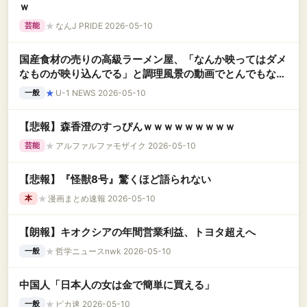
ｗ
★
なんJ PRIDE 2026-05-10
芸能
国産食材の売りの高級ラーメン屋、「なんか映ってはダメ
なものが映り込んでる」と調理風景の動画でとんでもない
疑惑が浮上中
★
U-1 NEWS 2026-05-10
一般
【悲報】森香澄のすっぴんｗｗｗｗｗｗｗｗｗ
★
アルファルファモザイク 2026-05-10
芸能
【悲報】『怪獣8号』驚くほど語られない
★
漫画まとめ速報 2026-05-10
本
【朗報】キオクシアの年間営業利益、トヨタ超えへ
★
哲学ニュースnwk 2026-05-10
一般
中国人「日本人の女は金で簡単に買える」
★
ピカ速 2026-05-10
一般