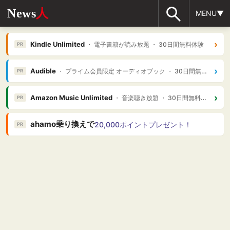
News
人
MENU▼
›
Kindle Unlimited
・ 電子書籍が読み放題 ・ 30日間無料体験
PR
›
Audible
・ プライム会員限定 オーディオブック ・ 30日間無料体験
PR
›
Amazon Music Unlimited
・ 音楽聴き放題 ・ 30日間無料体験
PR
ahamo乗り換えで
20,000ポイントプレゼント！
PR