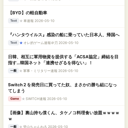
【BYD】の軽自動車
★
車速報 2026-05-10
Text
『ハンタウイルス』感染の船に乗っていた日本人、帰国へ
★
オレ的ゲーム速報＠刃 2026-05-10
Text
日韓、相互に軍用物資を提供する「ACSA協定」締結を目
指す…韓国ネット「連携せざるを得ない」！
★
軍事・ミリタリー速報 2026-05-10
一般
Switch 2 を発売日に買ってた奴、まさかの勝ち組になっ
てしまう
★
SWITCH速報 2026-05-10
Game
【画像】裏山持ち僕くん、タケノコ料理食い放題ｗｗｗｗ
ｗ
★
登山ちゃんねる 2026-05-10
一般