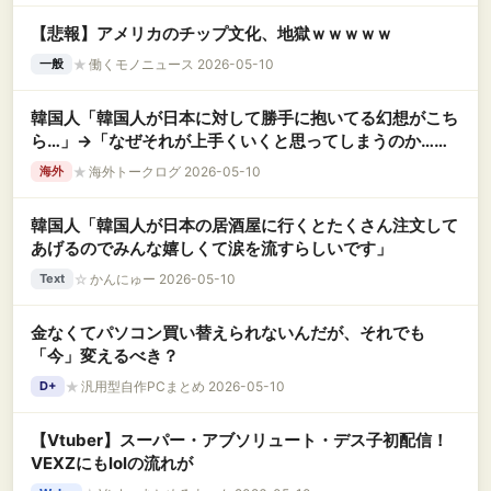
【悲報】アメリカのチップ文化、地獄ｗｗｗｗｗ
★
働くモノニュース 2026-05-10
一般
韓国人「韓国人が日本に対して勝手に抱いてる幻想がこち
ら…」→「なぜそれが上手くいくと思ってしまうのか…
（ﾌﾞﾙﾌﾞﾙ」＝韓国の反応
★
海外トークログ 2026-05-10
海外
韓国人「韓国人が日本の居酒屋に行くとたくさん注文して
あげるのでみんな嬉しくて涙を流すらしいです」
☆
かんにゅー 2026-05-10
Text
金なくてパソコン買い替えられないんだが、それでも
「今」変えるべき？
★
汎用型自作PCまとめ 2026-05-10
D+
【Vtuber】スーパー・アブソリュート・デス子初配信！
VEXZにもlolの流れが