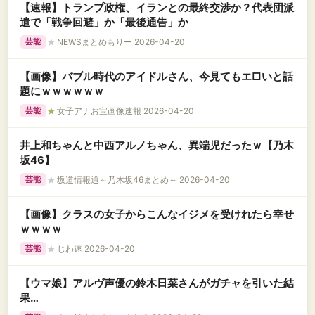
【速報】トランプ政権、イランとの最終交渉か？代表団派
遣で「戦争回避」か「最後通告」か
★
NEWSまとめもりー 2026-04-20
芸能
【画像】バブル時代のアイドルさん、今見てもエ□いと話
題にｗｗｗｗｗｗ
★
女子アナお宝画像速報 2026-04-20
芸能
井上和ちゃんと中西アルノちゃん、異端児だったｗ【乃木
坂46】
★
坂道情報通～乃木坂46まとめ～ 2026-04-20
芸能
【画像】クラスの女子からこんなイジメを受けれたら幸せ
ｗｗｗｗ
★
じわ速 2026-04-20
芸能
【ウマ娘】アルヴ声優の鈴木日菜さんがガチャを引いた結
果…