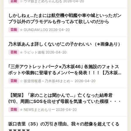
☆
ウマ娘まとめちゃんねる 2026-04-20
芸能
しかしねぇ…たまには航空機や戦艦や車や城といったガン
プラ以外のプラモデルも作ってみて欲しいのだから
★
GUNDAM.LOG 2026-04-20
芸能
乃木坂あんま詳しくないがこの子かわいい （※画像あり）
★
ラビット速報 2026-04-20
芸能
｢三井アウトレットパーク×乃木坂46｣ 各施設のフォトス
ポットや装飾に登場するメンバーを発表！！！【乃木坂
46】
☆
坂道情報通～乃木坂46まとめ～ 2026-04-20
芸能
【闇深】「家のことは聞かんで…」亡くなった結希君
(11)、周囲にSOSを出せず母親を気遣っていた模様・・・
★
NEWSまとめもりー 2026-04-20
芸能
坂口杏里（35）の万引き理由、我々の想像を超えてくる
ｗｗｗｗｗ