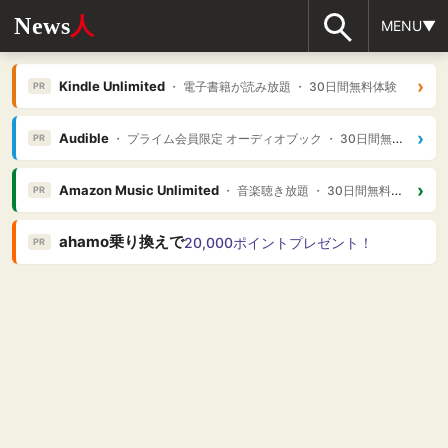
News
人
MENU▼
›
Kindle Unlimited
・ 電子書籍が読み放題 ・ 30日間無料体験
PR
›
Audible
・ プライム会員限定 オーディオブック ・ 30日間無料体験
PR
›
Amazon Music Unlimited
・ 音楽聴き放題 ・ 30日間無料体験
PR
ahamo乗り換えで
20,000ポイントプレゼント！
PR