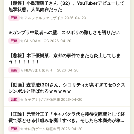
【朗報】小島瑠璃子さん（32）、YouTuberデビューして
無双状態。人気健在だった
★
アルファルファモザイク 2026-04-20
芸能
※ガンプラ中級者への壁、スジボリの難しさを語りたい
★
GUNDAM.LOG 2026-04-20
芸能
【悲報】木下優樹菜、京都の事件でまたも炎上してしま
う！！！！！！
★
NEWSまとめもりー 2026-04-20
芸能
【動画】森香澄(30)さん、シコリティが高すぎてセ○クス
シンボルと呼ばれるｗｗｗｗｗ
★
女子アナお宝画像速報 2026-04-20
芸能
【正論】元青汁王子「キャバクラ代を接待交際費として経
費で落とせる仕組みを廃止すべき。そしたら水商売が稼げ
るのも是正される」
★
オレ的ゲーム速報＠刃 2026-04-20
芸能