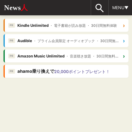
News
人
MENU▼
›
Kindle Unlimited
・ 電子書籍が読み放題 ・ 30日間無料体験
PR
›
Audible
・ プライム会員限定 オーディオブック ・ 30日間無料体験
PR
›
Amazon Music Unlimited
・ 音楽聴き放題 ・ 30日間無料体験
PR
ahamo乗り換えで
20,000ポイントプレゼント！
PR