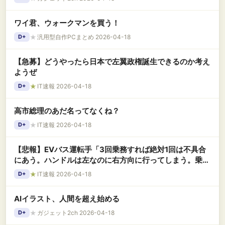
ワイ君、ウォークマンを買う！
★
汎用型自作PCまとめ 2026-04-18
D+
【急募】どうやったら日本で左翼政権誕生できるのか考え
ようぜ
★
IT速報 2026-04-18
D+
高市総理のあだ名ってなくね？
★
IT速報 2026-04-18
D+
【悲報】EVバス運転手「3回乗務すれば絶対1回は不具合
にあう。ハンドルは左なのに右方向に行ってしまう。乗る
と手汗が止まらない」
★
IT速報 2026-04-18
D+
AIイラスト、人間を超え始める
★
ガジェット2ch 2026-04-18
D+