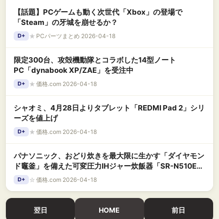
【話題】PCゲームも動く次世代「Xbox」の登場で
「Steam」の牙城を崩せるか？
★
PCパーツまとめ 2026-04-18
D+
限定300台、攻殻機動隊とコラボした14型ノート
PC「dynabook XP/ZAE」を受注中
★
価格.com 2026-04-18
D+
シャオミ、4月28日よりタブレット「REDMI Pad 2」シリ
ーズを値上げ
★
価格.com 2026-04-18
D+
パナソニック、おどり炊きを最大限に生かす「ダイヤモン
ド竈釜」を備えた可変圧力IHジャー炊飯器「SR-N510E」
「SR-N518E」
☆
価格.com 2026-04-18
D+
翌日
HOME
前日