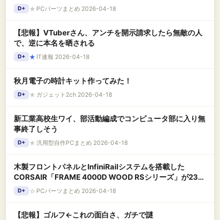
★
PCパーツまとめ 2026-04-18
D+
【悲報】VTuberさん、アンチを開示請求したら無敵の人
で、逆に本名を晒される
★
IT速報 2026-04-18
D+
秋月電子の時計キット作ってみた！
★
ガジェット2ch 2026-04-18
D+
新工業高校生ワイ、部活動編成でコンピュータ部に入り無
事終了しそう
★
汎用型自作PCまとめ 2026-04-18
D+
木製フロントパネルとInfiniRailシステムを搭載した
CORSAIR「FRAME 4000D WOOD RSシリーズ」が23日
発売
☆
PCパーツまとめ 2026-04-18
D+
【悲報】ゴルフ←これの面白さ、ガチで謎